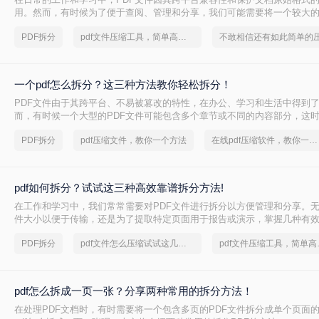
用。然而，有时候为了便于查阅、管理和分享，我们可能需要将一个较大的
多个较小的文件。那么如何把pdf文件分割呢？以下是四种常用的PDF文件
PDF拆分
pdf文件压缩工具，简单高效的压缩方法
方法都有其独特的优势和适用场景。
一个pdf怎么拆分？这三种方法教你轻松拆分！
PDF文件由于其跨平台、不易被篡改的特性，在办公、学习和生活中得到
而，有时候一个大型的PDF文件可能包含多个章节或不同的内容部分，这
拆分成多个小文件，以便更好地管理和使用。那么一个PDF怎么拆分呢？
PDF拆分
pdf压缩文件，教你一个方法
在线pdf压缩软件，教你一个方法
分PDF文件的方法，帮助读者轻松实现PDF的拆分操作。
pdf如何拆分？试试这三种高效靠谱拆分方法!
在工作和学习中，我们常常需要对PDF文件进行拆分以方便管理和分享。
件大小以便于传输，还是为了提取特定页面用于报告或演示，掌握几种有效
都是非常有帮助的。那么pdf如何拆分呢？本文将介绍三种简单且实用的方法
PDF拆分
pdf文件怎么压缩试试这几个方法
pdf文件
件。
pdf怎么拆成一页一张？分享两种常用的拆分方法！
在处理PDF文档时，有时需要将一个包含多页的PDF文件拆分成单个页面的