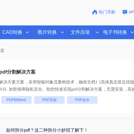
热门导航
A
CAD转换
图片转换
文件压缩
电子书转换
方案
pdf分割解决方案
割解决方案
方案，采用智能对象流重构技术，确保文档1:1高保真还原且排
， 全链路 SSL 加密保障隐私安全。助您快速实现
pdf分割解决方案
，无需安装，高
：
PDF转Word
PDF压缩
PDF合并
如何拆分pdf？这二种拆分小妙招了解下！