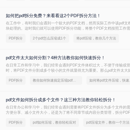
如何把pdf拆分免费？来看看这2个PDF拆分方法！
在工作中，有时我们会遇到一个较大的PDF文档，然而实际工作中该pdf文
块处理的。这时我们就可以使用PDF拆分功能，将整个PDF文档按照工作
pdf文档，方便工作中文档的传输处理和重要内容的查找。下面我们就将介绍
PDF拆分
2个pdf怎么压缩成1个
将pdf压缩，教你几个方法
免费方法，希望能给读者的工作带来方便。
pdf文件太大如何分割？4种方法教你如何快速拆分！
在日常工作和学习中，我们经常会遇到PDF文件体积过大，不便于传输或
时，将PDF文件分割成多个较小的文件就显得尤为重要。那么pdf文件太大
下将详细介绍几种常用的PDF文件分割方法，帮助用户轻松应对大体积PD
PDF拆分
教你如何快速搞定压缩pdf文件
如何将pd
题。
pdf文件如何拆分成多个文件？这三种方法教你轻松拆分！
在日常办公和学习中，我们经常会遇到需要将PDF文件拆分为多个文件的
方便分享、减小文件大小，还是为了将不同章节或内容分类管理，拆分PD
有用的技能。那么PDF文件如何拆分成多个文件呢？本文将介绍三种常用
PDF拆分
pdf如何压缩，教你轻松应对
pdf压缩文件，教你一个方法
松拆分PDF文件。