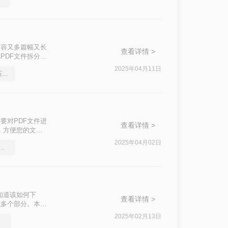
内容又多篇幅又长
查看详情 >
PDF文件拆分成
实现这一操作呢？
2025年04月11日
分享一个让你惊叹不已的压缩pdf文件方法
效率。
要对PDF文件进
查看详情 >
，方便您的文档
2025年04月02日
用的pdf文件压缩工具
知道该如何下
查看详情 >
成多个部分。本文
2025年02月13日