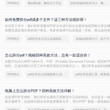
PDF拆分
将pdf压缩，教你几个方法
怎样压缩pdf文件大小，教你几个方法
如何免费拆分pdf成多个文件？这三种方法很好用！
在日常工作中，我们经常需要对PDF文件进行拆分以更好地管理和分享文
免费完成这项任务的用户来说，有多种选择可以实现这一目标。那么如何免费
个文件呢？本文将介绍三种无需付费即可使用的PDF拆分方法。
PDF拆分
pdf文件太大怎么压缩很实用的方法
在线pd
怎么拆分pdf？揭秘四种高效方法，总有一款适合你！
在数字化办公和学习的今天，PDF（Portable Document Format）因
特性，已成为我们日常工作中最常用的文件格式之一。我们常常会收到或
PDF文件，它可能是一本完整的电子书、一份合并的财务报表，或是一次
PDF拆分
pdf文件怎么压缩得更小,总有适合你的方法
pdf文件
此时，如何从中精准、快速地提取出我们需要的部分，就成了一个亟待解决
PDF”这项技能，因此变得至关重要。
电脑上怎么拆分PDF？四种高效方法详解！
在处理PDF文档时，我们经常会遇到只需要其中几页的情况。无论是从一
取关键章节，还是将扫描合并的发票重新分开，“拆分PDF” 都是一项高频
其将整个文件发送给别人或打印所有页面，不如精准地提取所需部分，这