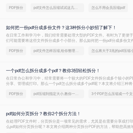
绍两种无需会员权限即可拆分PDF的方法，帮助您轻松应对这一需求。
PDF拆分
pdf文件怎么压缩试试这几个方法
怎么不用会员压缩pdf
如何把一份pdf分成多份文件？这3种拆分小妙招了解下！
在日常工作和学习中，我们经常需要处理大型的PDF文件。有时为了更便
们可能需要将这些文件拆分成多个小部分。那么如何把一份pdf分成多份文
绍三种高效的PDF文件拆分方法，帮助您轻松完成文件拆分任务。
PDF拆分
pdf文件怎样压缩,给你整理了一份方案
怎么将大于3兆的pdf压缩
一个pdf怎么拆分成多个pdf？教你3招轻松拆分！
在日常办公和学习中，经常需要将一个较大的PDF文件拆分成多个较小的P
分享、管理或打印。那么一个pdf怎么拆分成多个pdf呢？本文将介绍三种将
多个PDF文件的实用方法。
PDF拆分
pdf压缩到指定大小,教你一招轻松找回
3个PDF怎么压缩成一个文
pdf如何分页拆分？教你2个拆分方法！
在处理PDF文件时，分页拆分是一项常见的需求，尤其是在需要分享或打
么pdf如何分页拆分呢？本文将介绍两种分页拆分PDF的方法，帮助您高效
拆分任务。