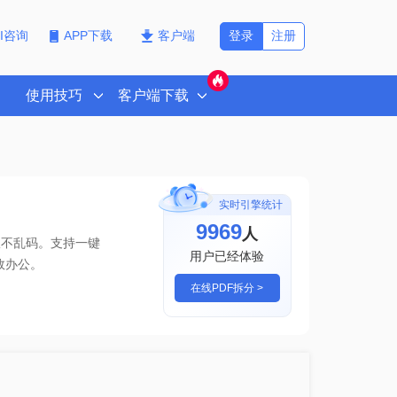
登录
注册
PI咨询
APP下载
客户端
使用技巧
客户端下载
实时引擎统计
9969
人
版不乱码。支持一键
用户已经体验
效办公。
在线PDF拆分 >