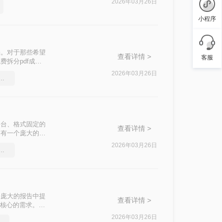
2026年03月26日
小程序
档。对于那些希望
查看详情 >
客服
拆分pdf成多
2026年03月26日
f压缩大小，这个方法很简单
其跨平台、格式固定的
查看详情 >
拥有一个庞大的
会议的所有记录。
2026年03月26日
压缩工具，简单高效的压缩方法
的问题。“拆分
份庞大的报告中提
查看详情 >
且核心的需求。与
样既高效又专业。
2026年03月26日