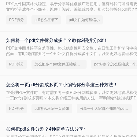
PDF文件因其格式稳定、易于分享等优点被广泛使用，但有时我们可能需要
文档拆分成多个小部分，以便于阅读、编辑或共享。那么如何拆分pdf呢？
简单实用的PDF拆分方法。
PDF拆分
pdf怎么压缩下
pdf文件如何压缩小
如何将一个pdf文件拆分成多个？教你2招拆分pdf！
PDF文件因其跨平台兼容性、格式稳定性和安全性，在日常工作和学习中
然而，有时我们需要将一个PDF文件拆分成多个文件，以便更好地管理和
两种常用的PDF拆分方法，帮助您轻松实现PDF文件的拆分。
PDF拆分
怎么把多个pdf文件压缩成一个文件
pdf好
怎么将一页pdf分割成多页？小编给你分享这三种方法！
在处理PDF文件时，有时需要将一页PDF分割成多页，以便更好地管理和
一页pdf分割成多页呢？本文将介绍三种实用的方法，帮助读者轻松实现PD
PDF拆分
pdf怎么压缩一页多张
分享一个大家都不知道的pdf文件压缩方法
如何把pdf文件分割？4种简单方法分享~
在日常的工作和学习中，PDF文件因其跨平台兼容性和保护文档原始格式