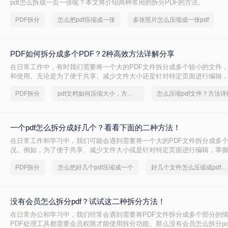
pdf怎么拆成一页一张呢？本文将介绍两种常用的拆分PDF的方法。
PDF拆分
怎么把pdf压缩成一张
多张照片怎么压缩成一张pdf
PDF如何拆分成多个PDF？2种高效方法详解分享
在日常工作中，有时我们需要将一个大的PDF文件拆分成多个较小的文件
和使用。无论是为了便于共享、减少文件大小还是针对特定页面进行编辑，
巧都是非常有用的。那么PDF如何拆分成多个PDF呢？本文将介绍两种简单
PDF拆分
pdf文档如何压缩大小，方法详解
怎么压缩pdf文件？方法详
分方法。
一个pdf怎么拆分成好几个？看看下面的二种方法！
在日常工作和学习中，我们可能会遇到需要将一个大的PDF文件拆分成多
况。例如，为了便于共享、减少文件大小或是针对特定页面进行编辑，掌握
非常有用的。那么一个pdf怎么拆分成好几个呢？本文将详细介绍两种常见的
PDF拆分
怎么把好几个pdf压缩成一个
好几个文件怎么压缩成pdf格式
法。
没有会员怎么拆分pdf？试试这二种拆分方法！
在日常办公和学习中，我们经常会遇到需要将PDF文件拆分成多个部分的
PDF处理工具都需要会员权限才能使用拆分功能。那么没有会员怎么拆分pd