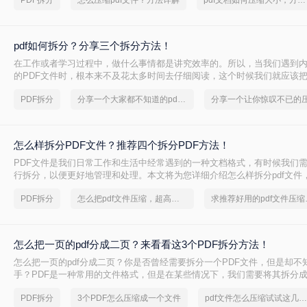
PDF拆分
怎么压缩pdf文件？方法详解
pdf文档如何压缩大小，方法详解
pdf如何拆分？分享三个拆分方法！
在工作或者学习过程中，做什么事情都是讲究效率的。所以，当我们遇到
的PDF文件时，根本来不及花太多时间去仔细阅读，这个时候我们就应该把
多个文件以便我们快速查阅。那么有没有更加简便高效的方法可以让我们
PDF拆分
分享一个大家都不知道的pdf文件压缩方法
今天我就推荐三个实用的方法来教你pdf如何拆分，让你快速提高文件处理
怎么样拆分PDF文件？推荐四个拆分PDF方法！
PDF文件是我们日常工作和生活中经常遇到的一种文档格式，有时候我们需
行拆分，以便更好地管理和处理。本文将为您详细介绍怎么样拆分pdf文件
管理和使用。
PDF拆分
怎么把pdf文件压缩，超高效图文教程推荐
求推荐好
怎么把一页的pdf分成二页？来看看这3个PDF拆分方法！
怎么把一页的pdf分成二页？你是否曾经需要拆分一个PDF文件，但是却不
手？PDF是一种常用的文件格式，但是在某些情况下，我们需要将其拆分
将介绍几种简单的方法，帮助你轻松拆分PDF文件。
PDF拆分
3个PDF怎么压缩成一个文件
pdf文件怎么压缩试试这几个方法