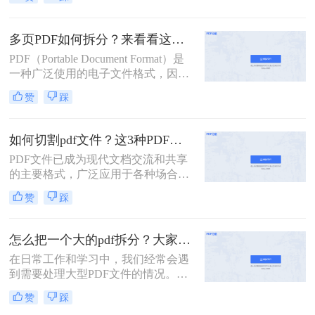
输各种类型的文件。然而，有时候我
们可能只需要其中的一部分内容，这
时候就需要将PDF文档拆分为多个部
多页PDF如何拆分？来看看这三个PDF拆分方法！
分。本文将介绍PDF文档如何拆分，
PDF（Portable Document Format）是
并提供了几种实用的方法。
一种广泛使用的电子文件格式，因其
跨平台、不易修改的特性而备受青
赞
踩
睐。然而，有时我们可能需要对一个
包含多页的PDF文件进行拆分，以便
单独处理或分享其中的某一部分。那
如何切割pdf文件？这3种PDF分割方法很简单!
么多页pdf如何拆分呢？本文将详细介
PDF文件已成为现代文档交流和共享
绍几种拆分多页PDF的方法，帮助读
的主要格式，广泛应用于各种场合，
者轻松应对这一需求。
如商务、教育、科研等。但是，PDF
赞
踩
文件通常比较大，内容较多，如果需
要查找或编辑其中的某一部分内容，
往往会比较麻烦。为了解决这些问
怎么把一个大的pdf拆分？大家试试这二种常用方法！
题，我们需要一款方便易用的PDF文
在日常工作和学习中，我们经常会遇
件切割工具。那么如何切割pdf文件？
到需要处理大型PDF文件的情况。当
一个工具轻松搞定！一起来看看吧。
这些文件过于庞大，包含多个章节或
赞
踩
页面时，我们可能会希望将其拆分成