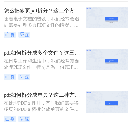
多个小文件以便于管理和使用。下
面，我将详细介绍怎么把一个大的pdf
怎么把多页pdf拆分？这二个方法教你轻松拆分！
拆分。
随着电子文档的普及，我们经常会遇
到需要处理多页PDF文件的情况。无
论是为了方便阅读或编辑，还是为了
赞
踩
分发文件，拆分PDF文件都是一个很
有用的技能。那么怎么把多页PDF拆
分呢？在本文中，我们将介绍一些简
pdf如何拆分成多个文件？这三种方法教你轻松拆分！
单而有效的方法，帮助你快速拆分多
在日常工作和生活中，我们经常需要
页PDF文件。
处理PDF文件，特别是当一份PDF文
件内容过多，需要拆分成多个文件以
赞
踩
便分享、打印或存储时。本文将详细
介绍pdf如何拆分成多个文件，包括使
用在线工具、专业软件以及操作系统
pdf如何拆分成单页？这二种方法可以有效解决你的问题！
自带功能的方法。
在处理PDF文件时，有时我们需要将
多页的PDF文档拆分成单页的文件，
以便于单独查看、编辑或分享。那么
赞
踩
PDF如何拆分成单页呢？下面将详细
介绍几种常用的方法来实现PDF拆分