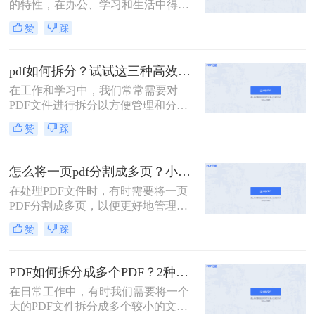
的特性，在办公、学习和生活中得到
势和适用场景。
了广泛的应用。然而，有时候一个大
赞
踩
型的PDF文件可能包含多个章节或不
同的内容部分，这时就需要我们将其
拆分成多个小文件，以便更好地管理
pdf如何拆分？试试这三种高效靠谱拆分方法!
和使用。那么一个PDF怎么拆分呢？
在工作和学习中，我们常常需要对
本文将介绍三种拆分PDF文件的方
PDF文件进行拆分以方便管理和分
法，帮助读者轻松实现PDF的拆分操
享。无论是为了减少文件大小以便于
作。
赞
踩
传输，还是为了提取特定页面用于报
告或演示，掌握几种有效的PDF拆分
技巧都是非常有帮助的。那么pdf如何
怎么将一页pdf分割成多页？小编给你分享这三种方法！
拆分呢？本文将介绍三种简单且实用
在处理PDF文件时，有时需要将一页
的方法来拆分PDF文件。
PDF分割成多页，以便更好地管理和
使用。那么怎么将一页pdf分割成多页
赞
踩
呢？本文将介绍三种实用的方法，帮
助读者轻松实现PDF页面的分割。
PDF如何拆分成多个PDF？2种高效方法详解分享
在日常工作中，有时我们需要将一个
大的PDF文件拆分成多个较小的文