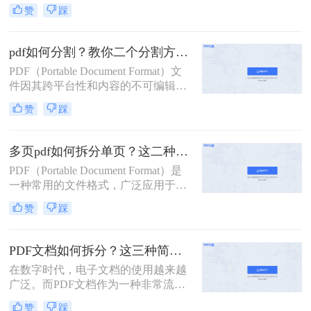
点，在办公和学习中得到了广泛应
提供一些实用技巧。
赞
踩
用。然而，有时我们需要将一个较大
的PDF文件拆分成多个小文件，以便
于分享、管理或打印。那么pdf拆分怎
pdf如何分割？教你二个分割方法！
么弄呢？本文将详细介绍几种常见的
PDF（Portable Document Format）文
PDF拆分方法，帮助您轻松完成PDF
件因其跨平台性和内容的不可编辑
文件的拆分工作。
性，在日常工作和学习中得到了广泛
赞
踩
应用。然而，有时我们需要将较大的
PDF文件分割成多个较小的部分，以
便于管理、传输或打印。那么pdf如何
多页pdf如何拆分单页？这二种方法可以有效解决你的问题！
分割呢？本文将详细介绍几种PDF分
PDF（Portable Document Format）是
割的方法，帮助您轻松完成这一任
一种常用的文件格式，广泛应用于文
务。
档分享、电子书、合同签署等领域。
赞
踩
然而，有时我们可能需要将一个包含
多页的PDF文件拆分成多个单独的单
页PDF文件，以便于更灵活地管理和
PDF文档如何拆分？这三种简单方法可以学习！
使用。那么多页pdf如何拆分单页呢？
在数字时代，电子文档的使用越来越
本文将详细介绍几种拆分多页PDF为
广泛。而PDF文档作为一种非常流行
单页PDF的方法，帮助读者轻松应对
的电子文档格式，常常用于存储和传
这一需求。
赞
踩