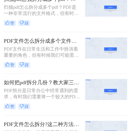
重要内容的查找。下面我们就将介绍
扫描pdf怎么拆分成多个pdf？PDF是
扫描的pdf怎么拆分方法，希望能给读
一种非常流行的文件格式，但有时候
者的工作带来方便。
我们需要将一个大的PDF文件拆分成
赞
踩
多个小的文件，以便于管理和分享。
本文将介绍一些拆分PDF文件的方
法。
PDF文件怎么拆分成多个文件？看看这三种拆分方法！
PDF文件在日常生活和工作中扮演着
重要的角色，但有时候我们可能需要
将一个较大的PDF文件拆分成多个小
赞
踩
文件，以便更好地管理和使用。那么
PDF文件怎么拆分成多个文件呢？下
面将介绍三种实用的方法，帮助你轻
如何把pdf拆分几份？教大家三种方法！
松实现PDF文件的拆分。
PDF拆分是日常办公中经常遇到的需
求，有时我们需要将一个较大的PDF
文件拆分成多个小文件，以便于分
赞
踩
享、存档或编辑。那么如何把pdf拆分
几份呢？本文将介绍三种不同的方
法，帮助你轻松将PDF文件拆分成多
PDF文件怎么拆分?这二种方法教你轻松拆分!
份。