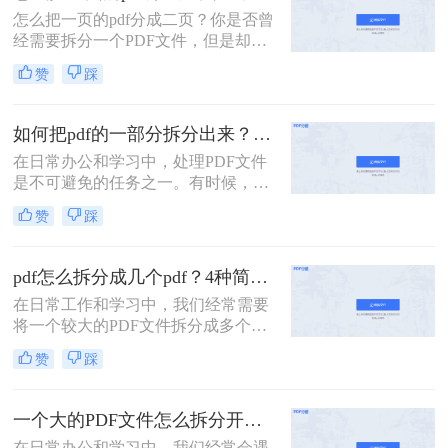
法，帮助用户轻松应对大体积PDF文
怎么把一页的pdf分成二页？你是否曾
件的处理难题。
经需要拆分一个PDF文件，但是却不
知道该如何下手？PDF是一种常用的
赞
踩
文件格式，但是在某些情况下，我们
需要将其拆分成多个部分。本文将介
绍几种简单的方法，帮助你轻松拆分
如何把pdf的一部分拆分出来？这3种分割方法很简单！
PDF文件。
在日常办公和学习中，处理PDF文件
是不可避免的任务之一。有时候，我
们需要从一份PDF文件中提取出某一
赞
踩
部分内容，以便与他人分享或用于其
他用途。那么如何把pdf的一部分拆分
出来呢？本文将介绍三种将PDF的一
pdf怎么拆分成几个pdf？4种简单方法分享~
部分拆分出来的方法。
在日常工作和学习中，我们经常需要
将一个较大的PDF文件拆分成多个较
小的PDF文件，以便于管理和分享。
赞
踩
那么pdf怎么拆分成几个pdf呢？以下
将详细介绍几种常用的PDF拆分方
法，帮助用户轻松完成拆分任务。
一个大的PDF文件怎么拆分开成几个文件？这三种PDF拆分方法轻松搞定！
在日常办公和学习中，我们经常会遇