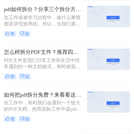
至关重要。
分任务。
pdf如何拆分？分享三个拆分方法！
在工作或者学习过程中，做什么事情
都是讲究效率的。所以，当我们遇到
内容又多篇幅又长的PDF文件时，根
赞
踩
本来不及花太多时间去仔细阅读，这
个时候我们就应该把PDF文件拆分成
多个文件以便我们快速查阅。那么有
怎么样拆分PDF文件？推荐四个拆分PDF方法！
没有更加简便高效的方法可以让我们
PDF文件是我们日常工作和生活中经
实现这一操作呢？今天我就推荐三个
常遇到的一种文档格式，有时候我们
实用的方法来教你pdf如何拆分，让你
需要对PDF文件进行拆分，以便更好
快速提高文件处理效率。
赞
踩
地管理和处理。本文将为您详细介绍
怎么样拆分pdf文件，方便您的文档管
理和使用。
如何把pdf拆分免费？来看看这2个PDF拆分方法！
在工作中，有时我们会遇到一个较大
的PDF文档，然而实际工作中该pdf文
档的内容是分模块处理的。这时我们
赞
踩
就可以使用PDF拆分功能，将整个
PDF文档按照工作需要拆分成多个pdf