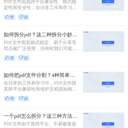
PDF文件因其跨平台兼容性、格式稳
定性和安全性，在日常工作和学习中
扮演着重要角色。然而，有时我们需
赞
踩
要将一个PDF文件拆分成多个文件，
以便更好地管理和使用。本文将介绍
两种常用的PDF拆分方法，帮助您轻
如何拆分pdf？这二种拆分小妙招了解下！
松实现PDF文件的拆分。
PDF文件因其格式稳定、易于分享等
优点被广泛使用，但有时我们可能需
要将一个大的PDF文档拆分成多个小
赞
踩
部分，以便于阅读、编辑或共享。那
么如何拆分pdf呢？本文将介绍两种简
单实用的PDF拆分方法。
如何把pdf文件分割？4种简单方法分享~
在日常的工作和学习中，PDF文件因
其跨平台兼容性和保护文档原始格式
的特性而被广泛使用。然而，有时候
赞
踩
为了便于查阅、管理和分享，我们可
能需要将一个较大的PDF文件拆分成
多个较小的文件。那么如何把pdf文件
一个pdf怎么拆分？这三种方法教你轻松拆分！
分割呢？以下是四种常用的PDF文件
PDF文件由于其跨平台、不易被篡改
分割方法，每种方法都有其独特的优