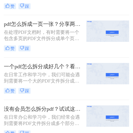
件，以便更好地管理和使用。无论是
赞
踩
为了便于共享、减少文件大小还是针
对特定页面进行编辑，掌握PDF拆分
技巧都是非常有用的。那么PDF如何
pdf怎么拆成一页一张？分享两种常用的拆分方法！
拆分成多个PDF呢？本文将介绍两种
在处理PDF文档时，有时需要将一个
简单且高效的PDF拆分方法。
包含多页的PDF文件拆分成单个页面
的PDF文件。那么pdf怎么拆成一页一
赞
踩
张呢？本文将介绍两种常用的拆分
PDF的方法。
一个pdf怎么拆分成好几个？看看下面的二种方法！
在日常工作和学习中，我们可能会遇
到需要将一个大的PDF文件拆分成多
个较小文件的情况。例如，为了便于
赞
踩
共享、减少文件大小或是针对特定页
面进行编辑，掌握PDF拆分技巧是非
常有用的。那么一个pdf怎么拆分成好
没有会员怎么拆分pdf？试试这二种拆分方法！
几个呢？本文将详细介绍两种常见的
在日常办公和学习中，我们经常会遇
PDF拆分方法。
到需要将PDF文件拆分成多个部分的
情况。然而，许多PDF处理工具都需