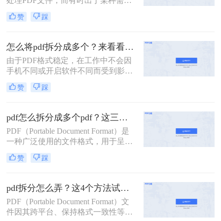
处理PDF文件，而有时出于某种需
要，我们可能希望将一个较大的PDF
赞
踩
文件拆分成几个较小的部分。那么如
何将一个pdf拆成两部分呢？以下是一
些常用的方法，帮助您轻松实现将一
怎么将pdf拆分成多个？来看看这几个PDF拆分方法！
个PDF拆成两部分的目标。
由于PDF格式稳定，在工作中不会因
手机不同或开启软件不同而受到影
响，因此我们经常使用PDF来传输文
赞
踩
件。但是，经常会遇到一种情况，需
要发送给他人的内容只是文件中的一
部分内容，有些内容并不方便给他人
pdf怎么拆分成多个pdf？这三种方法教你轻松拆分！
看。因此，此时最好的办法就是把它
PDF（Portable Document Format）是
拆分。所以，怎么将pdf拆分成多个
一种广泛使用的文件格式，用于呈现
呢？以下是3种有用的PDF拆分方法，
文档，因为它可以保持原始文档的格
一起来看看吧。
赞
踩
式和布局，不受操作系统、软件或硬
件的影响。然而，有时我们可能需要
将一个大型PDF文件拆分成多个较小
pdf拆分怎么弄？这4个方法试试看吧！
的PDF文件，以便于传输、编辑或阅
PDF（Portable Document Format）文
读。那么pdf怎么拆分成多个pdf呢？
件因其跨平台、保持格式一致性等特
本文将介绍三种拆分PDF的方法，并