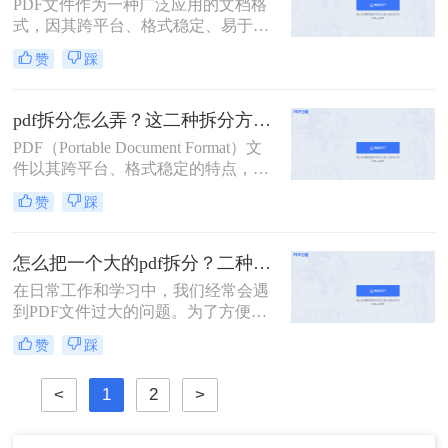
PDF文件作为一种广泛应用的文档格
式，因其跨平台、格式稳定、易于打
印等优点，在办公、学习等领域得到
赞
踩
了广泛的使用。然而，有时我们可能
需要对PDF文件进行拆分，以便更好
地管理和使用其中的内容。那么PDF
pdf拆分怎么弄？这二种拆分方法看看！
文件怎么拆分呢？本文将详细介绍
PDF（Portable Document Format）文
PDF文件拆分的方法和步骤，帮助读
件以其跨平台、格式稳定的特点，在
者轻松实现PDF文件的拆分操作。
办公、学习等领域得到了广泛应用。
赞
踩
然而，有时我们需要对PDF文件进行
拆分，以便更好地管理和使用其中的
内容。本文将详细介绍pdf拆分怎么弄
怎么把一个大的pdf拆分？二种pdf拆分方法看一看！
的方法，帮助读者轻松完成这一操
在日常工作和学习中，我们经常会遇
作。
到PDF文件过大的问题。为了方便管
理和使用，有时需要将大型PDF文件
赞
踩
拆分成多个较小的文件。那么怎么把
一个大的pdf拆分呢？本文将为您介绍
<
1
2
>
两种实用的拆分大型PDF文件的方
法，帮助您轻松应对这一需求。