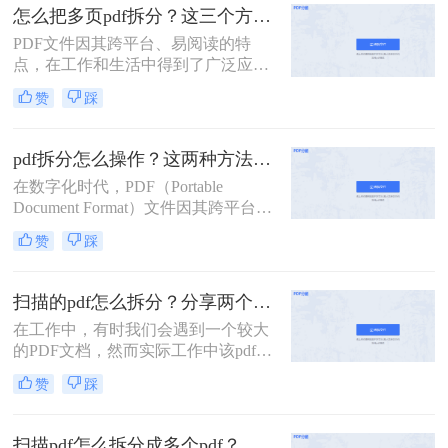
成单页文件。
怎么把多页pdf拆分？这三个方法教你轻松拆分！
PDF文件因其跨平台、易阅读的特
点，在工作和生活中得到了广泛应
用。然而，有时我们需要将多页的
赞
踩
PDF文件拆分成单独页面或多个部
分，以便更好地管理和使用。那么怎
么把多页pdf拆分呢？本文将介绍三种
pdf拆分怎么操作？这两种方法简单好用！
拆分多页PDF文件的实用方法，帮助
在数字化时代，PDF（Portable
您轻松应对各种拆分需求。
Document Format）文件因其跨平台兼
容性和内容稳定性而广受欢迎。然
赞
踩
而，有时我们需要对大型PDF文件进
行拆分，以提取其中某些部分或将其
分割成更小的单元，以便于管理、分
扫描的pdf怎么拆分？分享两个实用拆分的方法！
享或编辑。那么PDF拆分怎么操作
在工作中，有时我们会遇到一个较大
呢？本文将为您介绍几种常见的PDF
的PDF文档，然而实际工作中该pdf文
拆分方法，帮助您轻松完成这项任
档的内容是分模块处理的。这时我们
务。
赞
踩
就可以使用PDF拆分功能，将整个
PDF文档按照工作需要拆分成多个pdf
文档，方便工作中文档的传输处理和
扫描pdf怎么拆分成多个pdf？这三种PDF拆分方法轻松搞定！