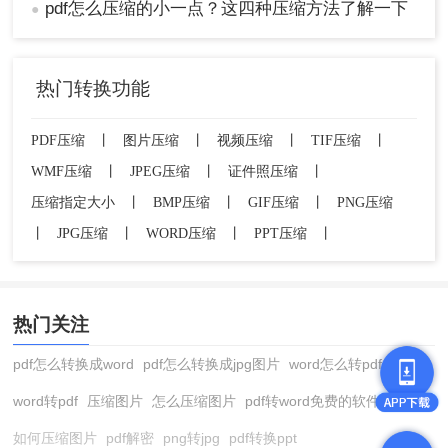
pdf怎么压缩的小一点？这四种压缩方法了解一下
●
热门转换功能
PDF压缩
丨
图片压缩
丨
视频压缩
丨
TIF压缩
丨
WMF压缩
丨
JPEG压缩
丨
证件照压缩
丨
压缩指定大小
丨
BMP压缩
丨
GIF压缩
丨
PNG压缩
丨
JPG压缩
丨
WORD压缩
丨
PPT压缩
丨
热门关注
pdf怎么转换成word
pdf怎么转换成jpg图片
word怎么转pdf
word转pdf
压缩图片
怎么压缩图片
pdf转word免费的软件
如何压缩图片
pdf解密
png转jpg
pdf转换ppt