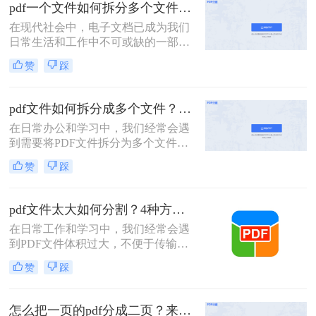
文档，方便工作中文档的传输处理和
pdf一个文件如何拆分多个文件？教你4招高效又简单！
重要内容的查找。下面我们就将介绍
在现代社会中，电子文档已成为我们
如何把pdf拆分免费方法，希望能给读
日常生活和工作中不可或缺的一部
者的工作带来方便。
分。而PDF文件是最常见和流行的电
赞
踩
子文档格式之一。但有时我们可能会
遇到这样的情况：我们需要将一个大
型的PDF文件拆分成多个小文件，以
pdf文件如何拆分成多个文件？这三种方法教你轻松拆分！
便更方便地阅读、共享或打印。 那
在日常办公和学习中，我们经常会遇
么，pdf一个文件如何拆分多个文件
到需要将PDF文件拆分为多个文件的
呢？下面我将为您详细介绍几种简单
需求。无论是为了方便分享、减小文
有效的方法。
赞
踩
件大小，还是为了将不同章节或内容
分类管理，拆分PDF文件是一项非常
有用的技能。那么PDF文件如何拆分
pdf文件太大如何分割？4种方法教你如何快速拆分！
成多个文件呢？本文将介绍三种常用
在日常工作和学习中，我们经常会遇
的方法，帮助你轻松拆分PDF文件。
到PDF文件体积过大，不便于传输或
管理的情况。此时，将PDF文件分割
赞
踩
成多个较小的文件就显得尤为重要。
那么pdf文件太大如何分割呢？以下将
详细介绍几种常用的PDF文件分割方
怎么把一页的pdf分成二页？来看看这3个PDF拆分方法！