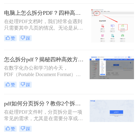
一目标。那么如何免费拆分pdf成多个
文件呢？本文将介绍三种无需付费即
电脑上怎么拆分PDF？四种高效方法详解！
可使用的PDF拆分方法。
在处理PDF文档时，我们经常会遇到
只需要其中几页的情况。无论是从一
份庞大的报告中提取关键章节，还是
赞
踩
将扫描合并的发票重新分开，“拆分
PDF” 都是一项高频且核心的需求。
与其将整个文件发送给别人或打印所
怎么拆分pdf？揭秘四种高效方法，总有一款适合你！
有页面，不如精准地提取所需部分，
这样既高效又专业。
在数字化办公和学习的今天，
PDF（Portable Document Format）因
其跨平台、格式固定的特性，已成为
赞
踩
我们日常工作中最常用的文件格式之
一。我们常常会收到或拥有一个庞大
的PDF文件，它可能是一本完整的电
pdf如何分页拆分？教你2个拆分方法！
子书、一份合并的财务报表，或是一
在处理PDF文件时，分页拆分是一项
次会议的所有记录。此时，如何从中
常见的需求，尤其是在需要分享或打
精准、快速地提取出我们需要的部
印部分页面时。那么pdf如何分页拆分
分，就成了一个亟待解决的问
赞
踩
呢？本文将介绍两种分页拆分PDF的
题。“拆分PDF”这项技能，因此变得
方法，帮助您高效地完成PDF分页拆