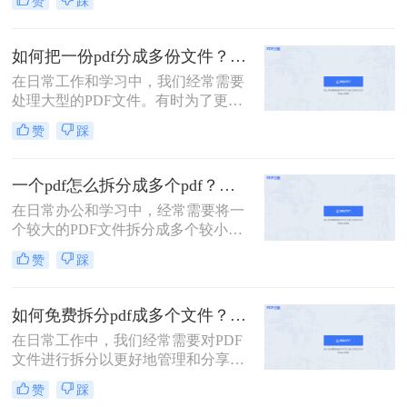
赞
踩
要会员权限才能使用拆分功能。那么
没有会员怎么拆分pdf呢？本文将介绍
两种无需会员权限即可拆分PDF的方
如何把一份pdf分成多份文件？这3种拆分小妙招了解下！
法，帮助您轻松应对这一需求。
在日常工作和学习中，我们经常需要
处理大型的PDF文件。有时为了更便
于查阅或分享，我们可能需要将这些
赞
踩
文件拆分成多个小部分。那么如何把
一份pdf分成多份文件呢？本文将介绍
三种高效的PDF文件拆分方法，帮助
一个pdf怎么拆分成多个pdf？教你3招轻松拆分！
您轻松完成文件拆分任务。
在日常办公和学习中，经常需要将一
个较大的PDF文件拆分成多个较小的
PDF文件，以便于分享、管理或打
赞
踩
印。那么一个pdf怎么拆分成多个pdf
呢？本文将介绍三种将一个PDF拆分
成多个PDF文件的实用方法。
如何免费拆分pdf成多个文件？这三种方法很好用！
在日常工作中，我们经常需要对PDF
文件进行拆分以更好地管理和分享文
档。对于那些希望免费完成这项任务
赞
踩
的用户来说，有多种选择可以实现这