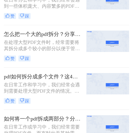
到一些体积庞大、内容繁多的PDF文
件。这些文件可能包含多个章节、报
赞
踩
告或文档，但出于某种需要，我们可
能需要将它们拆分成多个小文件，以
便于分享、存储或阅读。那么一个大
怎么把一个大的pdf拆分？分享三种分割文件的方法！
的PDF文件怎么拆分开成几个文件
在处理大型PDF文件时，经常需要将
呢？本文将为您介绍几种实用的方
其拆分成多个较小的部分以便于管
法，帮助您轻松将一个大的PDF文件
理、分享或分别处理不同的章节。无
拆分成多个文件。
赞
踩
论是学术研究、项目管理还是日常办
公，掌握如何拆分PDF文件都是一项
非常实用的技能。以下是一篇关于怎
pdf如何拆分成多个文件？这4种方法教你轻松拆分！
么把一个大的pdf拆分的详细指南。
在日常工作和学习中，我们经常会遇
到需要处理大型PDF文件的情况。有
时，为了方便管理、分享或仅需要文
赞
踩
件中的某一部分内容，我们需要将
PDF拆分成多个单独的文件。那么pdf
如何拆分成多个文件呢？本文将详细
如何将一个pdf拆成两部分？分享这三个轻松拆分方法！
介绍几种常用的PDF拆分方法，帮助
在日常工作或学习中，我们经常需要
您轻松实现PDF文件的分割。