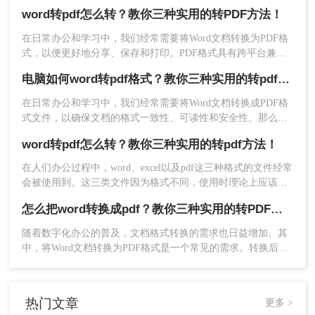
作，所以很多时候我们都会将电脑word如何转化为pdf格式，但
word转pdf怎么转？教你三种实用的转PDF方法！
是仍然还有很多职场新人不知道怎么转换的，以下是如何将
word转pdf的步骤。希望能帮助到大家。
在日常办公和学习中，我们经常需要将Word文档转换为PDF格
2、选择PDF转换中的Word转PDF，然后将Word文
式，以便更好地分享、保存和打印。PDF格式具有跨平台兼容
档上传到界面中，如果Word文档很多的话，可以选
性和不易被篡改的特点，能够确保文档内容的完整性和一致
择添加文件夹批量导入哦，客户端处理批量文件特
电脑如何word转pdf格式？教你三种实用的转pdf方法！
性。那么Word转PDF怎么转呢？本文将详细介绍Word转PDF的
别有优势哦。
转换步骤，并分享一些实用技巧，帮助大家轻松完成转换过
在日常办公和学习中，我们经常需要将Word文档转换成PDF格
程。
式文件，以确保文档的格式一致性、可读性和安全性。那么电
脑如何word转pdf格式呢？以下将介绍三种常用的方法，帮助你
word转pdf怎么转？教你三种实用的转pdf方法！
在电脑上轻松实现Word到PDF的转换。
在人们办公过程中，word、excel以及pdf这三种格式的文件经常
会被使用到。这三类文件因为格式不同，使用时理论上应该是
各管各的，但是实际使用时却时不时会遇到要对它们三者进行
怎么把word转换成pdf？教你三种实用的转PDF方法！
格式转换的情况。那么，word转pdf怎么转呢?接下来小编给大
家一一介绍下吧。
随着数字化办公的普及，文档格式转换的需求也日益增加。其
中，将Word文档转换为PDF格式是一个常见的需求。转换后的
PDF文件具有良好的可读性和兼容性，可以方便地在不同设备
3、文档上传后点击开始转换。
上打开和查看。本文将为您介绍怎么把word转换成pdf。
热门文章
更多 >