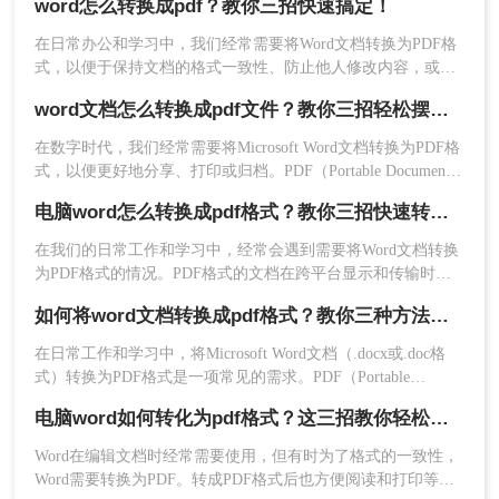
word怎么转换成pdf？教你三招快速搞定！
我们可能需要将Word文档转换为PDF文件。本文将为您详细介
绍word文档怎么转pdf的几种方法。
在日常办公和学习中，我们经常需要将Word文档转换为PDF格
4、转换完成，下载文件就行了。
式，以便于保持文档的格式一致性、防止他人修改内容，或者
方便在没有Word软件的设备上查看。那么Word怎么转换成PDF
word文档怎么转换成pdf文件？教你三招轻松摆平！
三、使用第三方PDF转换软件
呢？下面将详细介绍几种将Word文档转换为PDF格式的方法，
并给出具体的操作步骤。
在数字时代，我们经常需要将Microsoft Word文档转换为PDF格
除了上述两种方法外，您还可以使用第三方PDF转
式，以便更好地分享、打印或归档。PDF（Portable Document
换软件来将Word文档转换为PDF文件。这些软件通
Format）文件不仅保持了原始文档的格式和布局，而且在任何
电脑word怎么转换成pdf格式？教你三招快速转格式！
常具有更丰富的功能和更高的转换质量。下面以转
设备上都能呈现出一致的外观。那么word文档怎么转换成pdf文
转大师PDF转换器操作为例。
件呢？以下是将Word文档转换为PDF文件的几种常用方法。
在我们的日常工作和学习中，经常会遇到需要将Word文档转换
操作如下：
为PDF格式的情况。PDF格式的文档在跨平台显示和传输时具
1、官网下载客户端
有较好的稳定性和保密性，因此将Word文档转换为PDF格式已
如何将word文档转换成pdf格式？教你三种方法，轻松搞定！
成为一种常见的需求。那么，电脑word怎么转换成pdf格式呢？
接下来就为大家介绍几种简单实用的方法。
在日常工作和学习中，将Microsoft Word文档（.docx或.doc格
式）转换为PDF格式是一项常见的需求。PDF（Portable
Document Format）文件因其跨平台兼容性、保持文档格式不
电脑word如何转化为pdf格式？这三招教你轻松转换！
变、易于分享和打印的特点而备受欢迎。无论是为了提交作
业、发送报告还是准备演示，将Word文档转换为PDF都是一项
Word在编辑文档时经常需要使用，但有时为了格式的一致性，
实用的技能。本文将详细介绍如何将word文档转换成pdf格式的
Word需要转换为PDF。转成PDF格式后也方便阅读和打印等操
多种方法。