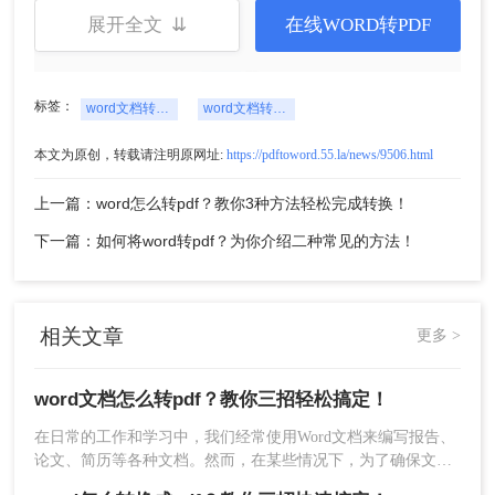
展开全文 ⇊
在线WORD转PDF
标签：
word文档转换成pdf文件
word文档转换成pdf文档
本文为原创，转载请注明原网址:
https://pdftoword.55.la/news/9506.html
上一篇：word怎么转pdf？教你3种方法轻松完成转换！
下一篇：如何将word转pdf？为你介绍二种常见的方法！
3、Word文档上传后可自定义设置转换条件，然后
点击开始转换。
相关文章
更多 >
word文档怎么转pdf？教你三招轻松搞定！
在日常的工作和学习中，我们经常使用Word文档来编写报告、
论文、简历等各种文档。然而，在某些情况下，为了确保文档
的格式和内容的稳定性，或者方便在不同设备或平台上查看，