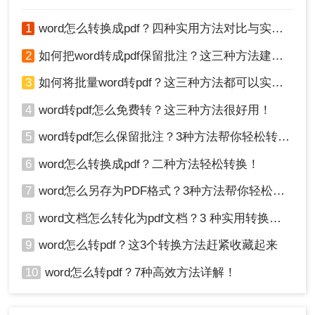
1
word怎么转换成pdf？四种实用方法对比与实操指南（附详细表格）！
2
如何把word转成pdf保留批注？这三种方法建议收藏！
3
如何将批量word转pdf？这三种方法都可以实现批量转换
4
word转pdf怎么免费转？这三种方法很好用！
4、稍等片刻处理完毕。
5
word转pdf怎么保留批注？3种方法帮你轻松转换！
总结：
6
word怎么转换成pdf？二种方法轻松转换！
以上就是word文档怎么转pdf的方法介绍了。无论您
7
word怎么另存为PDF格式？3种方法帮你轻松转换!
选择哪种方法将Word文档转换为PDF文件，都需要
8
word文档怎么转化为pdf文档？3 种实用转换方法，完美保留原文档格式！
注意保护个人隐私和版权问题。在上传或转换文档
之前，请确保您已经获得了相关文件的授权或遵守
9
word怎么转pdf？这3个转换方法赶紧收藏起来
了相关法律规定。希望本文能为您在将Word文档转
10
word怎么转pdf？7种高效方法详解！
换为PDF文件时提供一些帮助！