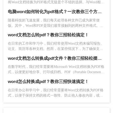
将Word文档转换为PDF格式无疑是个不错的选择。与Word相
比，使用PDF格式不仅可以保留文档的格式和布局，还可以防
电脑word如何转化为pdf格式？一次教你三个方法！
止他人修改你的文件。那么，你可能会问，电脑word怎么转化
成pdf呢？在本篇文章中，我将向您分享一些简单而又实用的方
2、选择PDF转换-其他转PDF-Word/xps转PDF，然
随着科技的飞速发展，我们每天处理各种文件已成为家常便
法。
后添加文件上传，如果转换数量很多，那么可以选
饭。其中，Word和PDF是我们最常接触到的两种文件格式。
择添加文件夹，这样就可以批量导入文件了。
Word以其强大的编辑功能受到广大用户的青睐，而PDF则因其
word文档怎么转pdf？教你三招轻松搞定！
跨平台、保持原格式的特性而受到欢迎。那么，电脑word如何
转化为pdf格式呢？本文将为您提供一个详尽的教程。
在日常的工作和学习中，我们经常使用Word文档来编写报告、
论文、简历等各种文档。然而，在某些情况下，为了确保文档
的格式和内容的稳定性，或者方便在不同设备或平台上查看，
word文档怎么转换成pdf文件？教你三招轻松摆平！
我们可能需要将Word文档转换为PDF文件。本文将为您详细介
绍word文档怎么转pdf的几种方法。
在数字时代，我们经常需要将Microsoft Word文档转换为PDF格
式，以便更好地分享、打印或归档。PDF（Portable Document
Format）文件不仅保持了原始文档的格式和布局，而且在任何
word怎么转换成pdf？教你三招快速搞定！
设备上都能呈现出一致的外观。那么word文档怎么转换成pdf文
件呢？以下是将Word文档转换为PDF文件的几种常用方法。
在日常办公和学习中，我们经常需要将Word文档转换为PDF格
3、点击开始转换，等待转换完成即可。
式，以便于保持文档的格式一致性、防止他人修改内容，或者
方便在没有Word软件的设备上查看。那么Word怎么转换成PDF
呢？下面将详细介绍几种将Word文档转换为PDF格式的方法，
并给出具体的操作步骤。