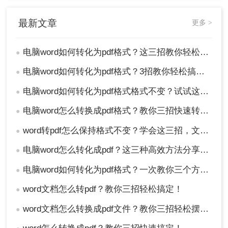
方软件时，请确保选择可信赖的工具和软件，
并注意保护个人隐私和文件安全。避免上传包
最新文章
更多 >
含敏感信息的文档到不安全的在线工具中。
电脑word如何转化为pdf格式？这三招教你轻松转换！
●
总结
电脑word如何转化为pdf格式？3招教你轻松搞定！
●
以上就是电脑word如何转化为pdf格式的方法介绍
了，您可以轻松地将Word文档转换为PDF格式，以
电脑word如何转化为pdf格式格式不变？试试这三种方法吧！
●
满足不同的工作和学习需求。在实际操作中，请根
电脑word怎么转换成pdf格式？教你三招快速转格式！
●
据您的具体需求选择合适的转换方法和工具。
word转pdf怎么保持格式不变？学会这三招，文件排版不用愁！
●
电脑word怎么转化成pdf？这三种高效方法分享给你！
●
电脑word如何转化为pdf格式？一次教你三个方法！
●
word文档怎么转pdf？教你三招轻松搞定！
●
word文档怎么转换成pdf文件？教你三招轻松摆平！
●