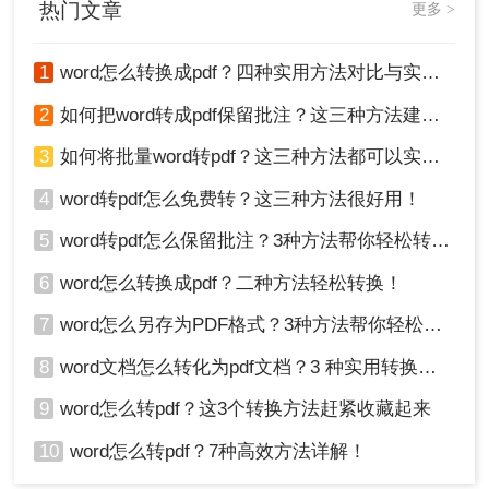
热门文章
更多 >
1
word怎么转换成pdf？四种实用方法对比与实操指南（附详细表格）！
2
如何把word转成pdf保留批注？这三种方法建议收藏！
3
如何将批量word转pdf？这三种方法都可以实现批量转换
4、转换完成，打开就能看到转换后的PDF文件了。
4
word转pdf怎么免费转？这三种方法很好用！
五、注意事项
5
word转pdf怎么保留批注？3种方法帮你轻松转换！
6
word怎么转换成pdf？二种方法轻松转换！
备份原始文件
：在进行转换之前，请务必备份
原始Word文档以防万一。这可以确保在转换过
7
word怎么另存为PDF格式？3种方法帮你轻松转换!
程中出现问题时，您能够恢复原始文件。
8
word文档怎么转化为pdf文档？3 种实用转换方法，完美保留原文档格式！
检查转换质量
：在转换完成后，请务必检查转
换后的PDF文件以确保其格式和布局与原始文
9
word怎么转pdf？这3个转换方法赶紧收藏起来
档一致。如有需要，可以调整转换选项或参数
以获得更好的转换质量。
10
word怎么转pdf？7种高效方法详解！
注意隐私和安全
：在使用在线转换工具或第三