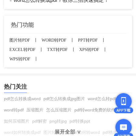
word怎么转换成pdf？教你三招快速搞定！
●
热门功能
图片转PDF
丨
WORD转PDF
丨
PPT转PDF
丨
EXCEL转PDF
丨
TXT转PDF
丨
XPS转PDF
丨
WPS转PDF
丨
热门关注
pdf怎么转换成word
pdf怎么转换成jpg图片
word怎么转pdf
word转pdf
压缩图片
怎么压缩图片
pdf转word免费的软件
如何压缩图片
pdf解密
png转jpg
pdf转换ppt
展开全部 ∨
word如何转换成pdf
图片转换格式
pdf如何转word
pdf格式转换