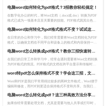
作，所以很多时候我们都会将电脑word如何转化为pdf格式，但
电脑word如何转化为pdf格式？3招教你轻松搞定！
是仍然还有很多职场新人不知道怎么转换的，以下是如何将
4、转换完成就可以下载看了。
word转pdf的步骤。希望能帮助到大家。
在数字化办公的时代，将Word文档（.docx或.doc）转换为PDF
四、使用第三方软件
格式已成为一项基本且至关重要的技能。PDF格式因其出色的
跨平台兼容性、内容的不可编辑性和高度的格式保留特性，成
电脑word如何转化为pdf格式格式不变？试试这三种方法吧！
为了分享、打印和存档文档的理想选择。本文将详细探讨电脑
除了Microsoft Word和在线转换工具外，还有一些
word如何转化为pdf格式，帮助读者轻松掌握这一技能。
第三方软件可以将Word文档转换为PDF格式。这些
在日常的办公和学习中，我们经常需要将Word文档转化为PDF
软件通常具有更多的自定义选项和高级功能。下面
格式，以确保文档在不同平台和设备上的格式和内容保持一
致。然而，许多人在进行这种转换时，常常会遇到格式错乱、
以转转大师操作为例。
电脑word怎么转换成pdf格式？教你三招快速转格式！
排版变形等问题。本文将介绍电脑word如何转化为pdf格式格式
操作如下：
不变。
1、需要批量转换和经常需要处理格式转换的朋友，
在我们的日常工作和学习中，经常会遇到需要将Word文档转换
为PDF格式的情况。PDF格式的文档在跨平台显示和传输时具
可以下载客户端。
有较好的稳定性和保密性，因此将Word文档转换为PDF格式已
word转pdf怎么保持格式不变？学会这三招，文件排版不用愁！
成为一种常见的需求。那么，电脑word怎么转换成pdf格式呢？
接下来就为大家介绍几种简单实用的方法。
Word和PDF是我们平常用得比较多的两种文件格式，Word便于
编辑和修改，而PDF则更适合保持格式不变和共享。当我们需
要将Word文档转换为PDF文件时，word转pdf怎么保持格式不变
电脑word怎么转化成pdf？这三种高效方法分享给你！
成为一个重要的问题。本文将为大家介绍几种方法来实现这个
目标。
如果你经常需要处理文档，尤其是需要与他人共享或打印时，