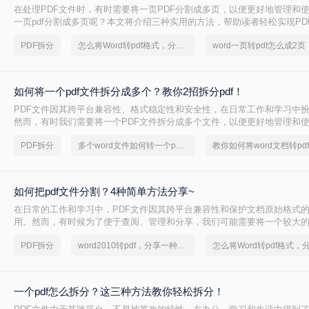
在处理PDF文件时，有时需要将一页PDF分割成多页，以便更好地管理和
一页pdf分割成多页呢？本文将介绍三种实用的方法，帮助读者轻松实现PD
PDF拆分
怎么将Word转pdf格式，分享一种简单的方法
word一页转pdf怎么成2页
如何将一个pdf文件拆分成多个？教你2招拆分pdf！
PDF文件因其跨平台兼容性、格式稳定性和安全性，在日常工作和学习中
然而，有时我们需要将一个PDF文件拆分成多个文件，以便更好地管理和
两种常用的PDF拆分方法，帮助您轻松实现PDF文件的拆分。
PDF拆分
多个word文件如何转一个pdf格式
如何把pdf文件分割？4种简单方法分享~
在日常的工作和学习中，PDF文件因其跨平台兼容性和保护文档原始格式
用。然而，有时候为了便于查阅、管理和分享，我们可能需要将一个较大的
多个较小的文件。那么如何把pdf文件分割呢？以下是四种常用的PDF文件
PDF拆分
word2010转pdf，分享一种简单的方法
方法都有其独特的优势和适用场景。
一个pdf怎么拆分？这三种方法教你轻松拆分！