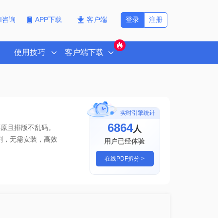
登录
注册
PI咨询
APP下载
客户端
使用技巧
客户端下载
实时引擎统计
6868
人
还原且排版不乱码。
割
，无需安装，高效
用户已经体验
在线PDF拆分 >