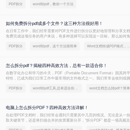
PDF拆分
word转pdf，教你一个方法
如何免费拆分pdf成多个文件？这三种方法很好用！
在日常工作中，我们经常需要对PDF文件进行拆分以更好地管理和分享文
免费完成这项任务的用户来说，有多种选择可以实现这一目标。那么如何免费
个文件呢？本文将介绍三种无需付费即可使用的PDF拆分方法。
PDF拆分
word转pdf，这个方法很简单
Word文档转成PDF格式，这个方法很简
怎么拆分pdf？揭秘四种高效方法，总有一款适合你！
在数字化办公和学习的今天，PDF（Portable Document Format）因
特性，已成为我们日常工作中最常用的文件格式之一。我们常常会收到或
PDF文件，它可能是一本完整的电子书、一份合并的财务报表，或是一次
PDF拆分
word转pdf工具,总有适合你的方法
此时，如何从中精准、快速地提取出我们需要的部分，就成了一个亟待解决
PDF”这项技能，因此变得至关重要。
电脑上怎么拆分PDF？四种高效方法详解！
在处理PDF文档时，我们经常会遇到只需要其中几页的情况。无论是从一
取关键章节，还是将扫描合并的发票重新分开，“拆分PDF” 都是一项高频
其将整个文件发送给别人或打印所有页面，不如精准地提取所需部分，这