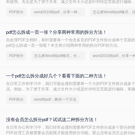
和使用。无论是为了便于共享、减少文件大小还是针对特定页面进行编辑，
巧都是非常有用的。那么PDF如何拆分成多个PDF呢？本文将介绍两种简单
PDF拆分
word2010转pdf，分享一种简单的方法
分方法。
pdf怎么拆成一页一张？分享两种常用的拆分方法！
在处理PDF文档时，有时需要将一个包含多页的PDF文件拆分成单个页面的
pdf怎么拆成一页一张呢？本文将介绍两种常用的拆分PDF的方法。
PDF拆分
怎么将Word转pdf格式，分享一种简单的方法
一个pdf怎么拆分成好几个？看看下面的二种方法！
在日常工作和学习中，我们可能会遇到需要将一个大的PDF文件拆分成多
况。例如，为了便于共享、减少文件大小或是针对特定页面进行编辑，掌握
非常有用的。那么一个pdf怎么拆分成好几个呢？本文将详细介绍两种常见的
PDF拆分
word转pdf，教你一个方法
法。
没有会员怎么拆分pdf？试试这二种拆分方法！
在日常办公和学习中，我们经常会遇到需要将PDF文件拆分成多个部分的
PDF处理工具都需要会员权限才能使用拆分功能。那么没有会员怎么拆分pd