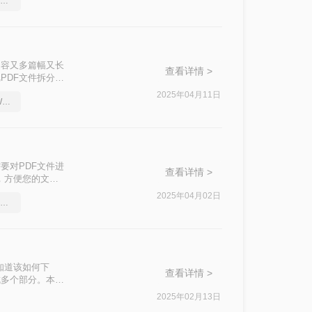
word文件转pdf，简单高效的转换方法
内容又多篇幅又长
查看详情 >
PDF文件拆分成
实现这一操作呢？
2025年04月11日
分享一个让你惊叹不已的Word转pdf方法
效率。
要对PDF文件进
查看详情 >
，方便您的文档
2025年04月02日
word文档怎么转pdf？不错的软件推荐
知道该如何下
查看详情 >
成多个部分。本文
2025年02月13日