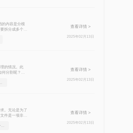
档的内容是分模
查看详情 >
需要拆分成多个
如何把pdf拆分
2025年02月13日
管理的情况。此
查看详情 >
如何分割呢？以
F文件的处理难
2025年02月13日
word文档转pdf文件
需求。无论是为了
查看详情 >
F文件是一项非常
的方法，帮助你轻
2025年02月13日
word转pdf批量转换,教你一招轻松找回