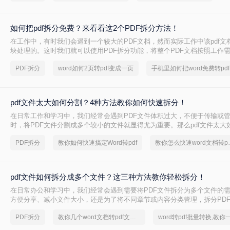
如何把pdf拆分免费？来看看这2个PDF拆分方法！
在工作中，有时我们会遇到一个较大的PDF文档，然而实际工作中该pdf文
块处理的。这时我们就可以使用PDF拆分功能，将整个PDF文档按照工作
pdf文档，方便工作中文档的传输处理和重要内容的查找。下面我们就将介绍
PDF拆分
word如何2页转pdf变成一页
手机里如何把word免费转pdf
免费方法，希望能给读者的工作带来方便。
pdf文件太大如何分割？4种方法教你如何快速拆分！
在日常工作和学习中，我们经常会遇到PDF文件体积过大，不便于传输或
时，将PDF文件分割成多个较小的文件就显得尤为重要。那么pdf文件太大
下将详细介绍几种常用的PDF文件分割方法，帮助用户轻松应对大体积PD
PDF拆分
教你如何快速搞定Word转pdf
教你怎么快速
题。
pdf文件如何拆分成多个文件？这三种方法教你轻松拆分！
在日常办公和学习中，我们经常会遇到需要将PDF文件拆分为多个文件的
方便分享、减小文件大小，还是为了将不同章节或内容分类管理，拆分PD
有用的技能。那么PDF文件如何拆分成多个文件呢？本文将介绍三种常用
PDF拆分
教你几个word文档转pdf文件的方法
松拆分PDF文件。