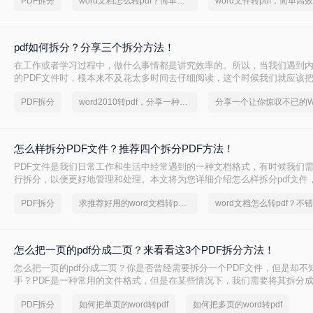
PDF拆分
word文档怎么转pdf？简单高效的恢复方法
pdf如何拆分？分享三个拆分方法！
在工作或者学习过程中，做什么事情都是讲究效率的。所以，当我们遇到
的PDF文件时，根本来不及花太多时间去仔细阅读，这个时候我们就应该把
多个文件以便我们快速查阅。那么有没有更加简便高效的方法可以让我们
PDF拆分
word2010转pdf，分享一种简单的方法
今天我就推荐三个实用的方法来教你pdf如何拆分，让你快速提高文件处理
怎么样拆分PDF文件？推荐四个拆分PDF方法！
PDF文件是我们日常工作和生活中经常遇到的一种文档格式，有时候我们需
行拆分，以便更好地管理和处理。本文将为您详细介绍怎么样拆分pdf文件
管理和使用。
PDF拆分
求推荐好用的word文档转pdf文件工具
怎么把一页的pdf分成二页？来看看这3个PDF拆分方法！
怎么把一页的pdf分成二页？你是否曾经需要拆分一个PDF文件，但是却不
手？PDF是一种常用的文件格式，但是在某些情况下，我们需要将其拆分
将介绍几种简单的方法，帮助你轻松拆分PDF文件。
PDF拆分
如何把单页的word转pdf
如何把多页的word转pdf