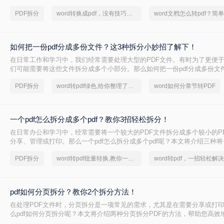
绍两种无需会员权限即可拆分PDF的方法，帮助您轻松应对这一需求。
PDF拆分
word转换成pdf，没有技巧，全是实力！
如何把一份pdf分成多份文件？这3种拆分小妙招了解下！
在日常工作和学习中，我们经常需要处理大型的PDF文件。有时为了更便
们可能需要将这些文件拆分成多个小部分。那么如何把一份pdf分成多份文
绍三种高效的PDF文件拆分方法，帮助您轻松完成文件拆分任务。
PDF拆分
word转pdf绿色,给你整理了一份方案
word如何分章节转PDF
一个pdf怎么拆分成多个pdf？教你3招轻松拆分！
在日常办公和学习中，经常需要将一个较大的PDF文件拆分成多个较小的P
分享、管理或打印。那么一个pdf怎么拆分成多个pdf呢？本文将介绍三种将
多个PDF文件的实用方法。
PDF拆分
word转pdf批量转换,教你一招轻松找回
word转pdf，一招轻松解决
pdf如何分页拆分？教你2个拆分方法！
在处理PDF文件时，分页拆分是一项常见的需求，尤其是在需要分享或打
么pdf如何分页拆分呢？本文将介绍两种分页拆分PDF的方法，帮助您高效
拆分任务。