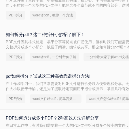
PDF文件由于其跨平台、不易被篡改的特性，在办公、学习和生活中得到
而，有时候一个大型的PDF文件可能包含多个章节或不同的内容部分，这
拆分成多个小文件，以便更好地管理和使用。那么一个PDF怎么拆分呢？
PDF拆分
word转pdf，教你一个方法
分PDF文件的方法，帮助读者轻松实现PDF的拆分操作。
如何拆分pdf？这二种拆分小妙招了解下！
PDF文件因其格式稳定、易于分享等优点被广泛使用，但有时我们可能需要
文档拆分成多个小部分，以便于阅读、编辑或共享。那么如何拆分pdf呢？
简单实用的PDF拆分方法。
PDF拆分
word转pdf，一分钟带你了解
一分
pdf如何拆分？试试这三种高效靠谱拆分方法!
在工作和学习中，我们常常需要对PDF文件进行拆分以方便管理和分享。
件大小以便于传输，还是为了提取特定页面用于报告或演示，掌握几种有效
都是非常有帮助的。那么pdf如何拆分呢？本文将介绍三种简单且实用的方法
PDF拆分
word文件转pdf，简单高效的转换方法
件。
PDF如何拆分成多个PDF？2种高效方法详解分享
在日常工作中，有时我们需要将一个大的PDF文件拆分成多个较小的文件