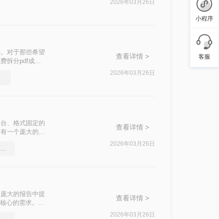
2026年03月26日
小程序
档。对于那些希望
查看详情 >
客服
拆分pdf成多
2026年03月26日
单
其跨平台、格式固定的
查看详情 >
拥有一个庞大的
会议的所有记录。
2026年03月26日
word文档怎么转pdf？简单高效的恢复方法
的问题。“拆分
份庞大的报告中提
查看详情 >
且核心的需求。与
样既高效又专业。
2026年03月26日