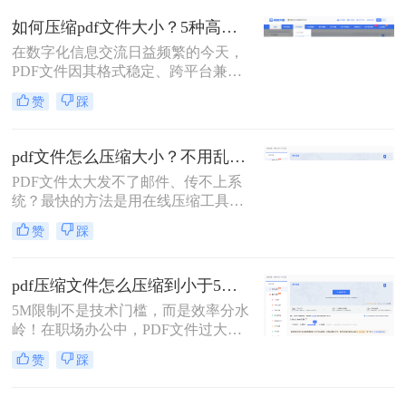
复杂排版的广泛应用，PDF文件的体
如何压缩pdf文件大小？5种高效压缩全面解析！
积也日益“臃肿”。一个几十兆甚至上
在数字化信息交流日益频繁的今天，
百兆的PDF文件，不仅占用宝贵的存
PDF文件因其格式稳定、跨平台兼容
储空间，更在通过邮件发送、即时通
的特性而成为文档分发的首选。然
讯工具传输或上传至云盘时，变得异
赞
踩
而，过大的PDF文件常常带来诸多不
常缓慢且不便。
便，例如占用过多存储空间、拖慢系
统响应、导致电子邮件附件发送失败
pdf文件怎么压缩大小？不用乱试！这几个实测有用！
或严重影响网络传输与下载效率。因
PDF文件太大发不了邮件、传不上系
此，掌握高效、可靠的pdf压缩技术，
统？最快的方法是用在线压缩工具，
对于提升个人与团队的工作效率至关
推荐转转大师——不用安装软件，打
重要。那么如何压缩pdf文件大小呢？
赞
踩
开网页就能压缩，操作简单，几步搞
本文将深入探讨多种主流且高效的
定。下面把4种方法的详细操作步骤
PDF压缩方法，从在线工具、专业软
全部列出来，照着做就行。
件到命令行技术与预处理技巧，为您
pdf压缩文件怎么压缩到小于5M？4招高效实用技巧轻松搞定！
提供一个全面、详尽的解决方案库。
5M限制不是技术门槛，而是效率分水
岭！在职场办公中，PDF文件过大
（超5M）常成为“隐形绊脚石”——邮
赞
踩
件发送失败、云端存储受限、协作效
率骤降。据行业调研，78%的职场人
因PDF体积问题导致工作延误，但