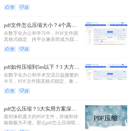
文档传输的首选。然而，庞大的PDF
赞
踩
文件时常为我们带来困扰：邮箱附件
大小限制、微信无法发送、云盘上传
下载耗时、设备存储空间告急。pdf压
pdf文件怎么压缩大小？4个高效传输与存储方法详解！
缩文件怎么压缩最小，成为许多人迫
在数字化办公和学习中，PDF文件因
切需要的技能。
其格式稳定、跨平台兼容而成为我们
日常交流的首选格式。然而，过大的
赞
踩
PDF文件——无论是包含大量高分辨
率图片的学术论文、扫描版的电子
书，还是设计精美的产品手册——都
pdf如何压缩到5m以下？3 大方法手把手教，轻松过平台限制！
会给邮件发送、云端存储和即时传输
在数字化办公和学术交流日益频繁的
带来诸多不便。幸运的是，通过一系
今天，PDF文件因其格式稳定、兼容
列高效的方法，我们可以显著减小
性强而成为我们传递信息的主要载
PDF文件的体积，而无需牺牲过多的
赞
踩
体。然而，一个棘手的问题常常困扰
可读性。那么pdf文件怎么压缩大小
着我们：文件体积过大。无论是通过
呢？本文将深入探讨多种pdf压缩方
电子邮件发送简历、在学术平台提交
法，从在线工具到专业软件，从自动
pdf怎么压缩？5大实用方案深度解析！
论文，还是在微信等即时通讯工具中
优化到手动精调，助您轻松驾驭PDF
面对体积庞大的PDF文件，存储和传
分享资料，平台往往对附件大小有严
文件大小。
输都极为不便。那么pdf怎么压缩呢？
格限制，最常见的门槛就是5MB。一
本文将详解5种主流压缩方案，从原
个几十兆甚至上百兆的PDF文件，不