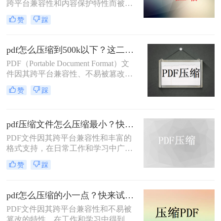
跨平台兼容性和内容保护特性而被广
泛使用。然而，当 PDF 文件中包含大
赞
踩
量高分辨率图片、内嵌字体或复杂图
形时，文件体积往往变得十分庞大，
不仅占用存储空间，还经常因超过邮
pdf怎么压缩到500k以下？这二种压缩方法你可以轻松学会！
箱附件限制或上传耗时过长而影响办
PDF（Portable Document Format）文
公效率。那么PDF 文档怎么压缩小一
件因其跨平台兼容性、不易被篡改的
点呢？本文从压缩效果、操作难度、
特性以及保持文档格式一致性的能
处理速度、隐私安全四个维度，对比
赞
踩
力，在日常办公和文件分享中得到了
五种主流压缩方案，帮助您根据实际
广泛应用。然而，有时我们需要将
场景快速选择最合适的方法。
PDF文件压缩到较小的大小，以便于
pdf压缩文件怎么压缩最小？快来试着使用这三种压缩方法！
上传、发送或存储。那么pdf怎么压缩
到500k以下呢？本文将介绍两种将
PDF文件因其跨平台兼容性和丰富的
PDF文件压缩到500K以下的方法。
格式支持，在日常工作和学习中广泛
应用。然而，有时我们需要将PDF文
赞
踩
件压缩到最小，以便更高效地存储和
传输。那么pdf压缩文件怎么压缩最小
呢？本文将介绍三种实用的PDF压缩
pdf怎么压缩的小一点？快来试试这4种压缩方法！
方法。
PDF文件因其跨平台兼容性和不易被
篡改的特性，在工作和学习中得到了