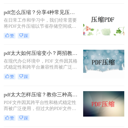
一难题，本文将介绍三种有效的PDF
文件压缩方法。
pdf怎么压缩？分享4种常见压缩方法！
在日常工作和学习中，我们经常需要
将PDF文件压缩以节省存储空间或加
快传输速度。那么pdf怎么压缩呢？本
赞
踩
文将介绍几种常见的PDF压缩方法。
pdf太大如何压缩变小？两招教你轻松压缩！
在现代办公环境中，PDF 文件因其格
式稳定性和跨平台兼容性而被广泛使
用。然而，当这些文件变得过大时，
赞
踩
它们不仅占用大量存储空间，而且在
网络上传输时效率低下，甚至无法上
传到某些平台。因此，掌握pdf太大如
pdf太大怎样压缩？教你三种高效方法！
何压缩变小是十分必要的。本文将介
PDF文件因其跨平台性和格式稳定性
绍两种实用的方法来解决这个问题，
而被广泛使用，但过大的PDF文件不
帮助您轻松完成 PDF 文件的压缩。
仅占用存储空间，还会影响传输速度
赞
踩
和加载速度。为了解决pdf太大怎样压
缩问题，本文将介绍三种压缩PDF文