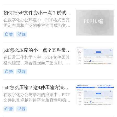
压缩文件pdf呢？本文将介绍三种免费
压缩PDF文件的方法，帮助您轻松解
如何把pdf文件变小一点？试试这两种简单有效的方法压缩大小
决PDF文件过大的问题。
在数字化办公环境中，PDF格式因其
固定布局和广泛的兼容性而成为文档
分享的理想选择。然而，当PDF文件
赞
踩
包含大量图像或复杂排版时，其体积
可能会变得非常大，给存储、传输及
处理带来不便。那么如何把pdf文件变
pdf怎么压缩的小一点？五种常用有效方法详解！
小一点呢？本文将介绍两种简单有效
在日常工作和学习中，PDF文件因其
的方法来压缩PDF文件大小，帮助您
格式稳定、兼容性强而广泛应用。然
节省空间并提高工作效率。
而，PDF文件体积过大时，会带来诸
赞
踩
多不便，例如传输速度慢、存储空间
占用多、邮件附件限制等。因此，掌
握压缩PDF文件的方法至关重要。那
pdf怎么压缩？这4种压缩方法助您pdf文件“瘦身”！
么呢？本文将详细介绍多种常用且有
在数字化办公与学习的浪潮中，PDF
效的pdf压缩方法。通过遵循这些指
文件以其卓越的跨平台兼容性和稳定
南，您可以轻松减小PDF文件体积，
的格式呈现，成为了我们日常工作、
提升效率。
赞
踩
学习和交流中不可或缺的载体。然
而，随着高分辨率图像、嵌入字体和