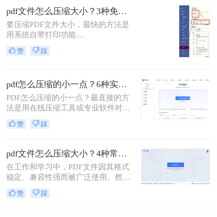
缩小PDF文件大小的方法，帮助您轻
pdf文件怎么压缩大小？3种免费+1种专业方法全攻略（附决策表）！
松解决PDF文件过大的问题。
要压缩PDF文件大小，最快的方法是
用系统自带打印功能
（Windows/macOS均支持）或在线免
赞
踩
费工具（如PDFmao、转转大师）直
接降低文件体积；若需批量处理、无
损压缩或超过免费限制，推荐使用专
pdf怎么压缩的小一点？6种实用方法详解（2026最新）
业软件「转转大师PDF转换器」——
它支持自定义压缩等级、图片重采
PDF怎么压缩的小一点？最直接的方
样，且完全本地处理，安全无广告。
法是用在线压缩工具或专业软件对
下面用一张决策表帮你3秒定位自己
PDF文件进行重新编码和优化，通过
赞
踩
的需求，然后逐一详解每种方法的具
降低图片分辨率、压缩内嵌字体、去
体操作。
除冗余数据等方式，可以在保持内容
可读的前提下将文件体积缩小到原来
pdf文件怎么压缩大小？4种常用压缩方法详解！
的10%~50%。
在工作和学习中，PDF文件因其格式
稳定、兼容性强而被广泛使用。然
而，PDF文件体积过大常会导致存储
赞
踩
空间不足、传输速度慢等问题。那么
pdf文件怎么压缩大小呢？本文整理了