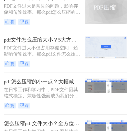
pdf文件怎么压缩大小，那就可轻松上
PDF文件过大是常见的问题，影响存
传。在今天，我们将分享两种简单的
储和传输效率。那么pdf怎么压缩的小
pdf文件压缩方式。
一点呢？本文将详解6种主流压缩方
赞
踩
案，助你快速解决文件体积过大的困
扰。
pdf文件怎么压缩大小？5大方法深度解析与实操指南！
PDF文件过大不仅占用存储空间，还
影响传输效率。那么pdf文件怎么压缩
大小呢？本文将系统介绍5种主流压
赞
踩
缩方法，助你精准平衡文件体积与质
量。
pdf怎么压缩的小一点？大幅减小文件体积的有效方法全解析！
在日常工作和学习中，PDF文件因其
格式稳定、兼容性强而成为我们分享
文档、报告和资料的首选格式。然
赞
踩
而，随之而来的问题也显而易见：过
大的PDF文件不仅占用存储空间，更
在通过邮件发送、即时通讯工具传输
怎么压缩pdf文件大小？全方位高效压缩方法终极指南！
或上传至云平台时受到限制，严重影