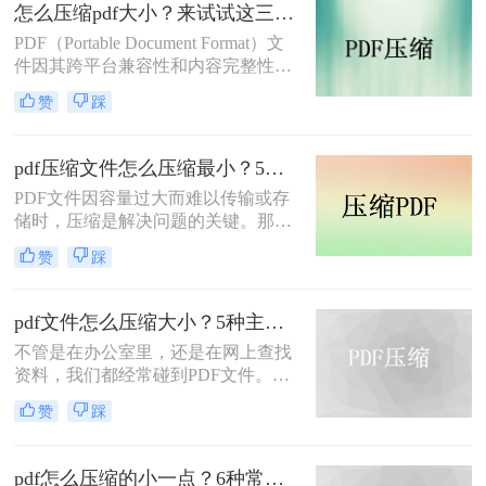
4种常用的PDF压缩方法，帮助您快速
怎么压缩pdf大小？来试试这三种压缩方式！
减小文件大小。
PDF（Portable Document Format）文
件因其跨平台兼容性和内容完整性而
广泛应用于各种场合。然而，随着
赞
踩
PDF文件中包含的图片、图表、字体
等资源越来越多，文件体积也逐渐增
大，给存储和传输带来了不便。那么
pdf压缩文件怎么压缩最小？5个常用方法全解析！
怎么压缩pdf大小呢？为了解决这个问
PDF文件因容量过大而难以传输或存
题，本文将介绍三种压缩PDF大小的
储时，压缩是解决问题的关键。那么
方法。
pdf压缩文件怎么压缩最小呢？本文将
赞
踩
介绍几种高效压缩PDF的方法，帮助
你快速实现最小化压缩。
pdf文件怎么压缩大小？5种主流压缩方法分享！
不管是在办公室里，还是在网上查找
资料，我们都经常碰到PDF文件。在
工作中，发送邮件需要PDF文件格
赞
踩
式，但太大的PDF文件也是一个棘手
的问题。多数企业邮箱中传附件大小
被限制为5M，否则就发送不了。若能
pdf怎么压缩的小一点？6种常用方案详解！