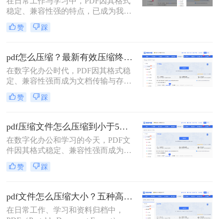
在日常工作与学习中，PDF因其格式
响效率。因此，pdf怎么压缩的小一
稳定、兼容性强的特点，已成为我们
点，成为一项必备技能。
分享文档、报告和论文的首选格式。
赞
踩
然而，过大的PDF文件常常会带来诸
多不便：堵塞邮箱附件、拖慢传输速
度、占用大量存储空间，甚至可能超
pdf怎么压缩？最新有效压缩终极指南！
出某些平台的上传限制。因此，掌握
在数字化办公时代，PDF因其格式稳
怎么压缩pdf文件大小的技能显得至关
定、兼容性强而成为文档传输与存档
重要。
的首选。然而，高分辨率图片、嵌入
赞
踩
字体和多媒体内容也使得PDF文件体
积动辄数十兆甚至上百兆，给邮件发
送、云端存储和即时分享带来了巨大
pdf压缩文件怎么压缩到小于5M？4种压缩方法终极指南！
困扰。如何高效、无损（或视觉无
在数字化办公和学习的今天，PDF文
损）地压缩PDF，成为一个普遍需
件因其格式稳定、兼容性强而成为我
求。那么pdf怎么压缩呢？
们日常传输文档的首选。然而，我们
赞
踩
常常会遇到一个令人头疼的问题：一
个重要的PDF文件，可能因为包含高
清图片、复杂图表或嵌入字体而体积
pdf文件怎么压缩大小？五种高效方法全面解析与实战！
庞大，动辄几十兆甚至上百兆。无论
在日常工作、学习和资料归档中，
是通过电子邮件发送（通常有附件大