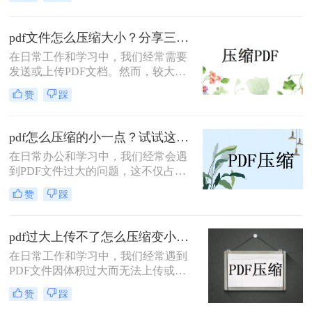
文件过大，导致无法顺利上传或发
送。那么pdf太大上传不了怎么办呢？
本文将介绍两种解决PDF文件过大无
pdf文件怎么压缩大小？分享三种实用压缩方法！
法上传的方法，帮助你轻松应对这一
在日常工作和学习中，我们经常需要
问题。
发送或上传PDF文档。然而，较大的
文件可能会导致传输缓慢或者无法满
赞
踩
足上传限制。那么pdf文件怎么压缩大
小呢？本文将介绍三种有效的PDF压
缩方法，帮助你轻松减小文件大小。
pdf怎么压缩的小一点？试试这三种实用压缩方法！
在日常办公和学习中，我们经常会遇
到PDF文件过大的问题，这不仅占用
了大量的存储空间，还影响了文件的
赞
踩
传输速度。那么pdf怎么压缩的小一点
呢？为了满足不同的需求，本文将介
绍三种实用的PDF压缩方法，帮助您
pdf过大上传不了怎么压缩变小？快来试试这3种压缩方法！
轻松将PDF文件压缩得更小。
在日常工作和学习中，我们经常遇到
PDF文件因体积过大而无法上传或分
享的情况。那么pdf过大上传不了怎么
赞
踩
压缩变小呢？为了帮助您轻松应对这