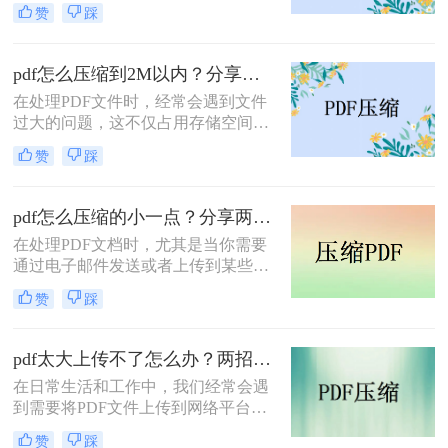
然而，当这些文件过大时，会带来传
赞
踩
输不便、占用过多存储空间等问题。
因此，学会如何把pdf压缩到指定大小
变得尤为重要。本文将详细介绍四种
pdf怎么压缩到2M以内？分享两种实用压缩方法！
常用的方法，帮助您轻松应对这一挑
在处理PDF文件时，经常会遇到文件
战。
过大的问题，这不仅占用存储空间，
还影响文件的传输速度。为了满足特
赞
踩
定需求，将PDF文件压缩到2M以内变
得尤为重要。那么pdf怎么压缩到2M
以内呢？本文将介绍两种常用的PDF
pdf怎么压缩的小一点？分享两种实用压缩方法！
压缩方法。
在处理PDF文档时，尤其是当你需要
通过电子邮件发送或者上传到某些对
文件大小有限制的平台时，压缩PDF
赞
踩
文件变得尤为重要。那么pdf怎么压缩
的小一点呢？本文将介绍两种有效的
PDF压缩方法。
pdf太大上传不了怎么办？两招帮你解决！
在日常生活和工作中，我们经常会遇
到需要将PDF文件上传到网络平台或
发送给他人的情况。然而，有时PDF
赞
踩