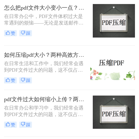
件的方法。
怎么把pdf文件大小变小一点？四种方法对比，一看就懂！
在日常办公中，PDF文件体积过大是
常遇到的烦恼——无论是发送邮件受
限于附件大小，还是上传系统提示文
赞
踩
件超限，都让人头疼。那么，怎么把
PDF文件大小变小一点呢？本文将先
给出四种方案的直观对比，再逐一拆
如何压缩pdf大小？两种高效方法详解！
解操作步骤，您可根据文件数量、压
缩质量要求和隐私需求快速选择最合
在日常生活和工作中，我们经常会遇
适的方法。
到PDF文件过大的问题，这不仅占用
了大量的存储空间，还降低了文件的
赞
踩
传输效率。因此，掌握几种有效的
PDF压缩方法显得尤为重要。那么如
何压缩pdf大小呢？本文将介绍两种常
pdf文件过大如何缩小上传？两种缩小并上传的有效方法!
用的PDF压缩方法，以帮助您更好地
在日常办公和学习中，我们经常会遇
压缩PDF文件。
到PDF文件过大的问题，这不仅占用
了大量的存储空间，还影响了文件的
赞
踩
上传速度和分享效率。那么pdf文件过
大如何缩小上传呢？本文将介绍两种