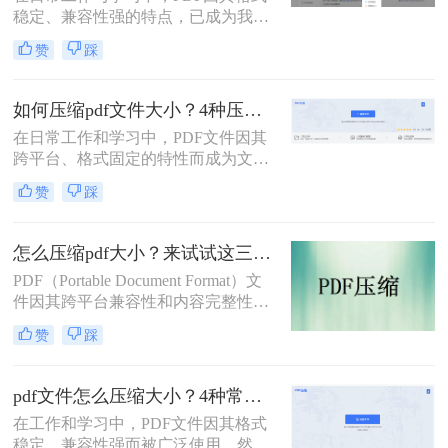
稳定、兼容性强的特点，已成为我们
点，成为一项必备技能。
分享文档、报告和论文的首选格式。
赞
踩
然而，过大的PDF文件常常会带来诸
多不便：堵塞邮箱附件、拖慢传输速
度、占用大量存储空间，甚至可能超
如何压缩pdf文件大小？4种压缩方法详解！
出某些平台的上传限制。因此，掌握
在日常工作和学习中，PDF文件因其
怎么压缩pdf文件大小的技能显得至关
跨平台、格式固定的特性而成为文档
重要。
交换的首选格式。然而，过大的PDF
赞
踩
文件常常带来诸多不便，无论是通过
电子邮件发送、上传至网络平台还是
存储在有限的设备空间中，都会遇到
怎么压缩pdf大小？来试试这三种压缩方式！
限制。因此，掌握如何压缩pdf文件大
PDF（Portable Document Format）文
小的技能显得至关重要。
件因其跨平台兼容性和内容完整性而
广泛应用于各种场合。然而，随着
赞
踩
PDF文件中包含的图片、图表、字体
等资源越来越多，文件体积也逐渐增
大，给存储和传输带来了不便。那么
pdf文件怎么压缩大小？4种常用压缩方法详解！
怎么压缩pdf大小呢？为了解决这个问
在工作和学习中，PDF文件因其格式
题，本文将介绍三种压缩PDF大小的
稳定、兼容性强而被广泛使用。然