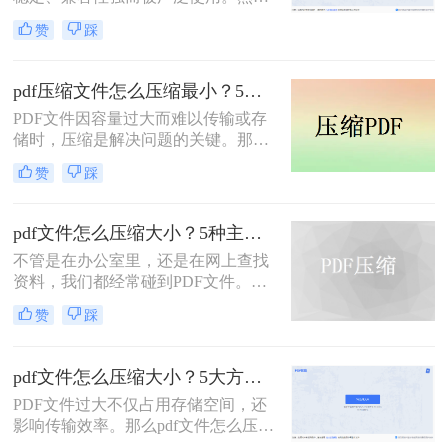
方法。
而，PDF文件体积过大常会导致存储
赞
踩
空间不足、传输速度慢等问题。那么
pdf文件怎么压缩大小呢？本文整理了
4种常用的PDF压缩方法，帮助您快速
pdf压缩文件怎么压缩最小？5个常用方法全解析！
减小文件大小。
PDF文件因容量过大而难以传输或存
储时，压缩是解决问题的关键。那么
pdf压缩文件怎么压缩最小呢？本文将
赞
踩
介绍几种高效压缩PDF的方法，帮助
你快速实现最小化压缩。
pdf文件怎么压缩大小？5种主流压缩方法分享！
不管是在办公室里，还是在网上查找
资料，我们都经常碰到PDF文件。在
工作中，发送邮件需要PDF文件格
赞
踩
式，但太大的PDF文件也是一个棘手
的问题。多数企业邮箱中传附件大小
被限制为5M，否则就发送不了。若能
pdf文件怎么压缩大小？5大方法深度解析与实操指南！
pdf文件怎么压缩大小，那就可轻松上
PDF文件过大不仅占用存储空间，还
传。在今天，我们将分享两种简单的
影响传输效率。那么pdf文件怎么压缩
pdf文件压缩方式。
大小呢？本文将系统介绍5种主流压