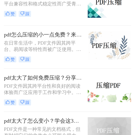
平台兼容性和格式稳定性而广受青
睐。然而，高清图片、复杂布局和丰
赞
踩
富内容往往导致PDF文件体积庞大，
给文档传输和分享带来不便。那么pdf
上传文件过大怎么缩小呢？本文将介
pdf怎么压缩的小一点免费？来试试这二种压缩方法！
绍三种简单实用的PDF压缩技巧，助
你轻松优化PDF文件，提升文档传输
在日常生活中，PDF文件因其跨平
效率。
台、易阅读等特性而被广泛使用。然
而，当PDF文件体积过大时，会给存
赞
踩
储和传输带来诸多不便。那么pdf怎么
压缩的小一点免费呢？本文将介绍两
种免费且实用的PDF压缩方法。
pdf太大了如何免费压缩？分享二种压缩方法！
PDF文件因其跨平台性和良好的阅读
体验而广泛应用于工作和学习中。然
而，有时PDF文件体积过大，不仅占
赞
踩
用存储空间，还会影响传输速度。那
么pdf太大了如何免费压缩呢？本文将
介绍两种免费压缩PDF文件的方法。
pdf太大了怎么变小？学会这3个方法就够了！
PDF文件是一种常见的文档格式，但