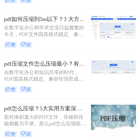
赞
踩
PDF文件——无论是包含大量高分辨
率图片的学术论文、扫描版的电子
书，还是设计精美的产品手册——都
pdf如何压缩到5m以下？3 大方法手把手教，轻松过平台限制！
会给邮件发送、云端存储和即时传输
在数字化办公和学术交流日益频繁的
带来诸多不便。幸运的是，通过一系
今天，PDF文件因其格式稳定、兼容
列高效的方法，我们可以显著减小
性强而成为我们传递信息的主要载
PDF文件的体积，而无需牺牲过多的
赞
踩
体。然而，一个棘手的问题常常困扰
可读性。那么pdf文件怎么压缩大小
着我们：文件体积过大。无论是通过
呢？本文将深入探讨多种pdf压缩方
电子邮件发送简历、在学术平台提交
法，从在线工具到专业软件，从自动
pdf压缩文件怎么压缩最小？有效压缩方法终极指南！
论文，还是在微信等即时通讯工具中
优化到手动精调，助您轻松驾驭PDF
在数字化办公和知识共享的时代，
分享资料，平台往往对附件大小有严
文件大小。
PDF因其格式稳定、兼容性强而成为
格限制，最常见的门槛就是5MB。一
文档传输的首选。然而，庞大的PDF
个几十兆甚至上百兆的PDF文件，不
赞
踩
文件时常为我们带来困扰：邮箱附件
仅传输耗时，还可能直接导致发送失
大小限制、微信无法发送、云盘上传
败。
下载耗时、设备存储空间告急。pdf压
pdf怎么压缩？5大实用方案深度解析！
缩文件怎么压缩最小，成为许多人迫
面对体积庞大的PDF文件，存储和传
切需要的技能。
输都极为不便。那么pdf怎么压缩呢？
本文将详解5种主流压缩方案，从原
赞
踩
理到实操，助您轻松掌握PDF瘦身技