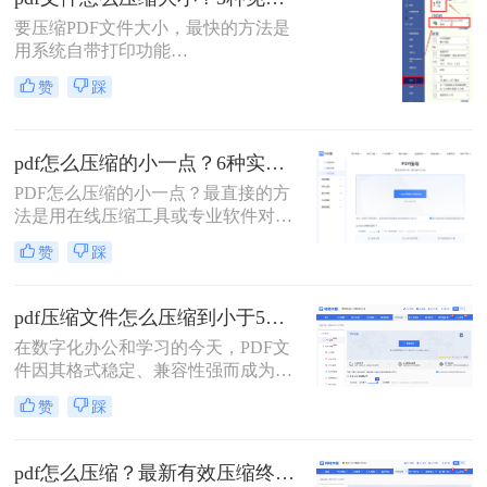
用的PDF压缩方法，以帮助您更好地
要压缩PDF文件大小，最快的方法是
压缩PDF文件。
用系统自带打印功能
（Windows/macOS均支持）或在线免
赞
踩
费工具（如PDFmao、转转大师）直
接降低文件体积；若需批量处理、无
损压缩或超过免费限制，推荐使用专
pdf怎么压缩的小一点？6种实用方法详解（2026最新）
业软件「转转大师PDF转换器」——
它支持自定义压缩等级、图片重采
PDF怎么压缩的小一点？最直接的方
样，且完全本地处理，安全无广告。
法是用在线压缩工具或专业软件对
下面用一张决策表帮你3秒定位自己
PDF文件进行重新编码和优化，通过
赞
踩
的需求，然后逐一详解每种方法的具
降低图片分辨率、压缩内嵌字体、去
体操作。
除冗余数据等方式，可以在保持内容
可读的前提下将文件体积缩小到原来
pdf压缩文件怎么压缩到小于5M？4种压缩方法终极指南！
的10%~50%。
在数字化办公和学习的今天，PDF文
件因其格式稳定、兼容性强而成为我
们日常传输文档的首选。然而，我们
赞
踩
常常会遇到一个令人头疼的问题：一
个重要的PDF文件，可能因为包含高
清图片、复杂图表或嵌入字体而体积
pdf怎么压缩？最新有效压缩终极指南！
庞大，动辄几十兆甚至上百兆。无论