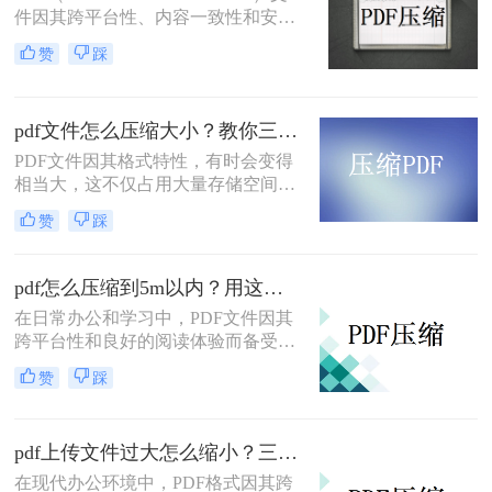
件因其跨平台性、内容一致性和安全
性而被广泛使用。然而，过大的PDF
赞
踩
文件可能会给传输和存储带来不便。
那么如何缩小pdf文件大小呢？本文将
介绍两种缩小PDF文件大小的有效方
pdf文件怎么压缩大小？教你三种实用压缩方法！
法。
PDF文件因其格式特性，有时会变得
相当大，这不仅占用大量存储空间，
还可能影响传输速度。那么pdf文件怎
赞
踩
么压缩大小呢？本文将介绍三种有效
的PDF文件压缩方法。
pdf怎么压缩到5m以内？用这二种压缩方法！
在日常办公和学习中，PDF文件因其
跨平台性和良好的阅读体验而备受欢
迎。然而，有时PDF文件过大，不仅
赞
踩
占用存储空间，还会影响传输速度。
那么pdf怎么压缩到5m以内呢？本文
将介绍两种将PDF文件压缩到5M以内
pdf上传文件过大怎么缩小？三招助你轻松缩小！
的方法。
在现代办公环境中，PDF格式因其跨