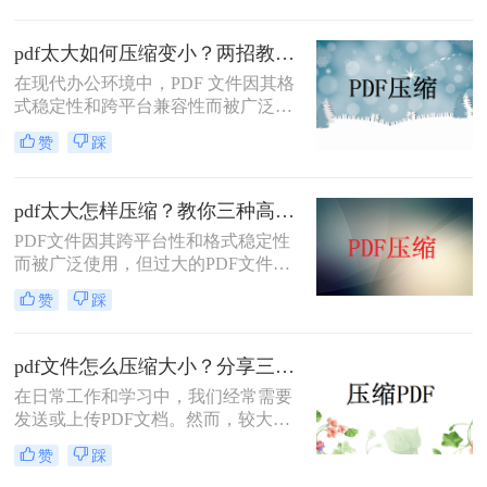
那么如何压缩pdf呢？本文将介绍两种
压缩PDF的方法。
pdf太大如何压缩变小？两招教你轻松压缩！
在现代办公环境中，PDF 文件因其格
式稳定性和跨平台兼容性而被广泛使
用。然而，当这些文件变得过大时，
赞
踩
它们不仅占用大量存储空间，而且在
网络上传输时效率低下，甚至无法上
传到某些平台。因此，掌握pdf太大如
pdf太大怎样压缩？教你三种高效方法！
何压缩变小是十分必要的。本文将介
PDF文件因其跨平台性和格式稳定性
绍两种实用的方法来解决这个问题，
而被广泛使用，但过大的PDF文件不
帮助您轻松完成 PDF 文件的压缩。
仅占用存储空间，还会影响传输速度
赞
踩
和加载速度。为了解决pdf太大怎样压
缩问题，本文将介绍三种压缩PDF文
件的方法。
pdf文件怎么压缩大小？分享三种实用压缩方法！
在日常工作和学习中，我们经常需要
发送或上传PDF文档。然而，较大的
文件可能会导致传输缓慢或者无法满
赞
踩
足上传限制。那么pdf文件怎么压缩大