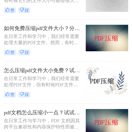
有时候它们的文件大小可能会很大，
难以通过电子邮件或其他方式共享。
赞
踩
在这种情况下，大家可以使用以下方
法压缩PDF文件，一起来看一下pdf太
大了怎么变小吧。
如何免费压缩pdf文件大小？分享二个实用压缩方法！
在日常工作和学习中，我们经常需要
处理大量的PDF文件。然而，有时候
PDF文件过大，不仅占用存储空间，
赞
踩
还会影响上传和分享的速度。为了解
决如何免费压缩pdf文件大小问题，本
文将介绍两种免费压缩PDF文件大小
怎么压缩pdf文件大小免费？试试这二种压缩方法！
的方法。
在日常工作和学习中，我们经常需要
处理PDF文件，但有时候PDF文件过
大，不便于传输和存储。那么怎么压
赞
踩
缩pdf文件大小免费呢？本文将介绍两
种免费压缩PDF文件大小的方法。
pdf文档怎么压缩小一点？试试这5个压缩方法！
在日常工作与学习中，PDF 文档因其
跨平台兼容性和内容保护特性而被广