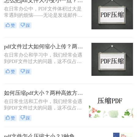
怎么把pdf文件大小变小一点？四种方法对比，一看就懂！
在日常办公中，PDF文件体积过大是
常遇到的烦恼——无论是发送邮件受
限于附件大小，还是上传系统提示文
赞
踩
件超限，都让人头疼。那么，怎么把
PDF文件大小变小一点呢？本文将先
给出四种方案的直观对比，再逐一拆
pdf文件过大如何缩小上传？两种缩小并上传的有效方法!
解操作步骤，您可根据文件数量、压
缩质量要求和隐私需求快速选择最合
在日常办公和学习中，我们经常会遇
适的方法。
到PDF文件过大的问题，这不仅占用
了大量的存储空间，还影响了文件的
赞
踩
上传速度和分享效率。那么pdf文件过
大如何缩小上传呢？本文将介绍两种
缩小PDF文件大小的方法，帮助您轻
如何压缩pdf大小？两种高效方法详解！
松解决PDF文件过大的问题。
在日常生活和工作中，我们经常会遇
到PDF文件过大的问题，这不仅占用
了大量的存储空间，还降低了文件的
赞
踩
传输效率。因此，掌握几种有效的
PDF压缩方法显得尤为重要。那么如
何压缩pdf大小呢？本文将介绍两种常
pdf文件怎么压缩大小？3种免费+1种专业方法全攻略（附决策表）！