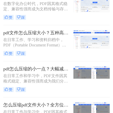
在数字化办公时代，PDF因其格式稳
是通过电子邮件发送（通常有附件大
定、兼容性强而成为文档传输与存档
小限制）、上传至学习平台还是提交
的首选。然而，高分辨率图片、嵌入
至企业系统，文件大小限制（如常见
赞
踩
字体和多媒体内容也使得PDF文件体
的5MB）往往是一道难以逾越的关
积动辄数十兆甚至上百兆，给邮件发
卡。那么pdf压缩文件怎么压缩到小于
送、云端存储和即时分享带来了巨大
5M呢？
pdf文件怎么压缩大小？五种高效方法全面解析与实战！
困扰。如何高效、无损（或视觉无
在日常工作、学习和资料归档中，
损）地压缩PDF，成为一个普遍需
PDF（Portable Document Format）因
求。那么pdf怎么压缩呢？
其跨平台、格式固定的特性而成为最
赞
踩
常用的文件格式之一。然而，随之而
来的问题是PDF文件体积往往过大，
不仅占用存储空间，更在邮件发送、
pdf怎么压缩的小一点？大幅减小文件体积的有效方法全解析！
即时通讯传输和网页上传时带来诸多
在日常工作和学习中，PDF文件因其
不便。如何在不显著损失质量的前提
格式稳定、兼容性强而成为我们分享
下，有效“瘦身”PDF文件，已成为一
文档、报告和资料的首选格式。然
项必备技能。
赞
踩
而，随之而来的问题也显而易见：过
大的PDF文件不仅占用存储空间，更
在通过邮件发送、即时通讯工具传输
怎么压缩pdf文件大小？全方位高效压缩方法终极指南！
或上传至云平台时受到限制，严重影
在日常工作与学习中，PDF因其格式
响效率。因此，pdf怎么压缩的小一