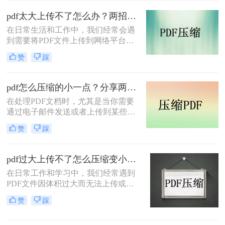
小呢？本文将介绍三种有效的PDF压
缩方法，帮助你轻松减小文件大小。
pdf太大上传不了怎么办？两招帮你解决！
在日常生活和工作中，我们经常会遇
到需要将PDF文件上传到网络平台或
发送给他人的情况。然而，有时PDF
赞
踩
文件过大，导致无法顺利上传或发
送。那么pdf太大上传不了怎么办呢？
本文将介绍两种解决PDF文件过大无
pdf怎么压缩的小一点？分享两种实用压缩方法！
法上传的方法，帮助你轻松应对这一
在处理PDF文档时，尤其是当你需要
问题。
通过电子邮件发送或者上传到某些对
文件大小有限制的平台时，压缩PDF
赞
踩
文件变得尤为重要。那么pdf怎么压缩
的小一点呢？本文将介绍两种有效的
PDF压缩方法。
pdf过大上传不了怎么压缩变小？快来试试这3种压缩方法！
在日常工作和学习中，我们经常遇到
PDF文件因体积过大而无法上传或分
享的情况。那么pdf过大上传不了怎么
赞
踩
压缩变小呢？为了帮助您轻松应对这
一难题，本文将介绍三种有效的PDF