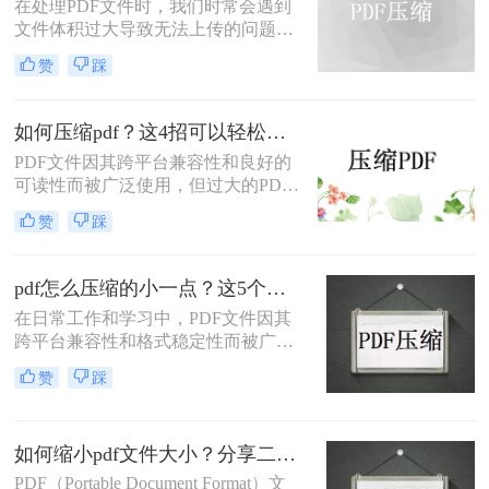
在处理PDF文件时，我们时常会遇到
文件体积过大导致无法上传的问题。
那么pdf文件过大上传不了怎么压缩变
赞
踩
小呢？为了帮助大家解决这一困扰，
本文将介绍两种有效的PDF压缩方
法。
如何压缩pdf？这4招可以轻松压缩！
PDF文件因其跨平台兼容性和良好的
可读性而被广泛使用，但过大的PDF
文件可能会给存储和传输带来不便。
赞
踩
那么如何压缩pdf呢？本文将介绍四种
实用的PDF压缩方法。
pdf怎么压缩的小一点？这5个方法轻松搞定！
在日常工作和学习中，PDF文件因其
跨平台兼容性和格式稳定性而被广泛
使用。然而，有时候PDF文件的体积
赞
踩
过大，不仅占用大量存储空间，还会
影响文件的传输速度。那么pdf怎么压
缩的小一点呢？本文将详细介绍5种
如何缩小pdf文件大小？分享二种实用高效的压缩方法！
有效的方法，帮助用户轻松压缩PDF
文件，提高工作效率。
PDF（Portable Document Format）文