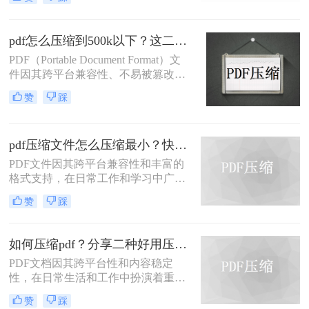
会给传输和存储带来不便。那么pdf怎
么压缩的小一点呢？本文将介绍四种
将PDF压缩得更小的方法。
pdf怎么压缩到500k以下？这二种压缩方法你可以轻松学会！
PDF（Portable Document Format）文
件因其跨平台兼容性、不易被篡改的
特性以及保持文档格式一致性的能
赞
踩
力，在日常办公和文件分享中得到了
广泛应用。然而，有时我们需要将
PDF文件压缩到较小的大小，以便于
pdf压缩文件怎么压缩最小？快来试着使用这三种压缩方法！
上传、发送或存储。那么pdf怎么压缩
到500k以下呢？本文将介绍两种将
PDF文件因其跨平台兼容性和丰富的
PDF文件压缩到500K以下的方法。
格式支持，在日常工作和学习中广泛
应用。然而，有时我们需要将PDF文
赞
踩
件压缩到最小，以便更高效地存储和
传输。那么pdf压缩文件怎么压缩最小
呢？本文将介绍三种实用的PDF压缩
如何压缩pdf？分享二种好用压缩方法！
方法。
PDF文档因其跨平台性和内容稳定
性，在日常生活和工作中扮演着重要
角色。然而，有时PDF文件过大，会
赞
踩
影响传输速度或占用过多存储空间。