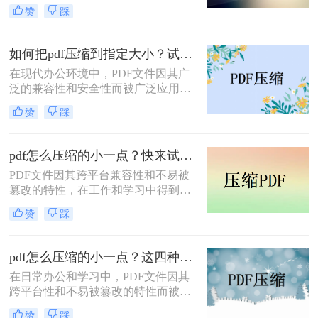
泛使用。然而，当 PDF 文件中包含大
赞
踩
量高分辨率图片、内嵌字体或复杂图
形时，文件体积往往变得十分庞大，
不仅占用存储空间，还经常因超过邮
如何把pdf压缩到指定大小？试试这4种压缩方法！
箱附件限制或上传耗时过长而影响办
在现代办公环境中，PDF文件因其广
公效率。那么PDF 文档怎么压缩小一
泛的兼容性和安全性而被广泛应用。
点呢？本文从压缩效果、操作难度、
然而，当这些文件过大时，会带来传
处理速度、隐私安全四个维度，对比
赞
踩
输不便、占用过多存储空间等问题。
五种主流压缩方案，帮助您根据实际
因此，学会如何把pdf压缩到指定大小
场景快速选择最合适的方法。
变得尤为重要。本文将详细介绍四种
pdf怎么压缩的小一点？快来试试这4种压缩方法！
常用的方法，帮助您轻松应对这一挑
PDF文件因其跨平台兼容性和不易被
战。
篡改的特性，在工作和学习中得到了
广泛应用。然而，PDF文件有时体积
赞
踩
过大，不便于存储和传输。那么pdf怎
么压缩的小一点呢？本文将介绍四种
有效的PDF压缩方法。
pdf怎么压缩的小一点？这四种压缩方法了解一下
在日常办公和学习中，PDF文件因其
跨平台性和不易被篡改的特性而被广
泛使用。然而，有时PDF文件过大，
赞
踩