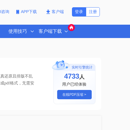
登录
注册
PI咨询
APP下载
客户端
使用技巧
客户端下载
实时引擎统计
4738
人
保真还原且排版不乱
pdf格式
，无需安
用户已经体验
在线PDF压缩 >