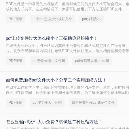
PDF文件是一种常见的文档格式，但有时候它们的文件大小可能会很大，
或其他方式共享。在这种情况下，大家可以使用以下方法压缩PDF文件，一起
太大了怎么变小吧。
PDF压缩
一个pdf怎么拆分成好几个
pdf分割变小
pdf上传文件过大怎么缩小？三招助你轻松缩小！
在现代办公环境中，PDF格式因其跨平台兼容性和格式稳定性而广受青睐
片、复杂布局和丰富内容往往导致PDF文件体积庞大，给文档传输和分享
pdf上传文件过大怎么缩小呢？本文将介绍三种简单实用的PDF压缩技巧，
PDF压缩
pdf分割会缩小文件吗
pdf分割可以缩小mb吗
PDF文件，提升文档传输效率。
如何免费压缩pdf文件大小？分享二个实用压缩方法！
在日常工作和学习中，我们经常需要处理大量的PDF文件。然而，有时候P
仅占用存储空间，还会影响上传和分享的速度。为了解决如何免费压缩pdf
本文将介绍两种免费压缩PDF文件大小的方法。
PDF压缩
pdf按文件大小分割
如何免费拆分pdf成多个文件
怎么压缩pdf文件大小免费？试试这二种压缩方法！