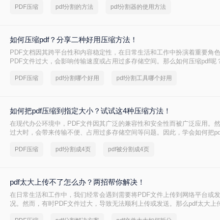
PDF压缩
pdf分割的方法
pdf分割器的使用方法
如何压缩pdf？分享二种好用压缩方法！
PDF文档因其跨平台性和内容稳定性，在日常生活和工作中扮演着重要角
PDF文件过大，会影响传输速度或占用过多存储空间。那么如何压缩pdf呢
种压缩PDF的方法。
PDF压缩
pdf分割哪个好用
pdf分割工具哪个好用
如何把pdf压缩到指定大小？试试这4种压缩方法！
在现代办公环境中，PDF文件因其广泛的兼容性和安全性而被广泛应用。
过大时，会带来传输不便、占用过多存储空间等问题。因此，学会如何把pd
小变得尤为重要。本文将详细介绍四种常用的方法，帮助您轻松应对这一
PDF压缩
pdf分割成4页
pdf被分割成4页
pdf太大上传不了怎么办？两招帮你解决！
在日常生活和工作中，我们经常会遇到需要将PDF文件上传到网络平台或
况。然而，有时PDF文件过大，导致无法顺利上传或发送。那么pdf太大上
呢？本文将介绍两种解决PDF文件过大无法上传的方法，帮助你轻松应对