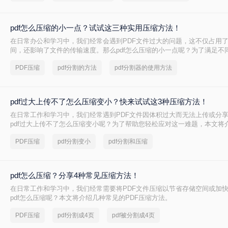
pdf怎么压缩的小一点？试试这三种实用压缩方法！
在日常办公和学习中，我们经常会遇到PDF文件过大的问题，这不仅占用
间，还影响了文件的传输速度。那么pdf怎么压缩的小一点呢？为了满足不
将介绍三种实用的PDF压缩方法，帮助您轻松将PDF文件压缩得更小。
PDF压缩
pdf分割的方法
pdf分割器的使用方法
pdf过大上传不了怎么压缩变小？快来试试这3种压缩方法！
在日常工作和学习中，我们经常遇到PDF文件因体积过大而无法上传或分
pdf过大上传不了怎么压缩变小呢？为了帮助您轻松应对这一难题，本文将
PDF文件压缩方法。
PDF压缩
pdf分割变小
pdf分割和压缩
pdf怎么压缩？分享4种常见压缩方法！
在日常工作和学习中，我们经常需要将PDF文件压缩以节省存储空间或加
pdf怎么压缩呢？本文将介绍几种常见的PDF压缩方法。
PDF压缩
pdf分割成4页
pdf被分割成4页