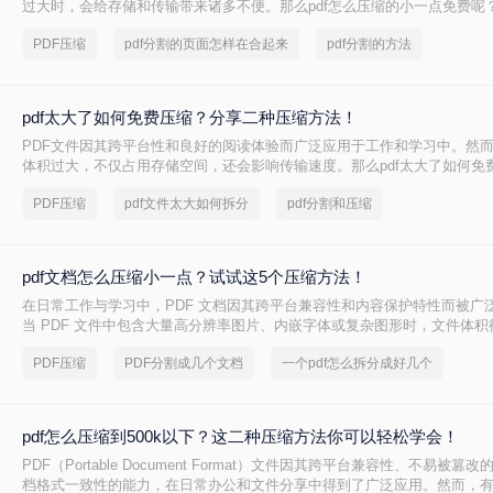
过大时，会给存储和传输带来诸多不便。那么pdf怎么压缩的小一点免费呢
种免费且实用的PDF压缩方法。
PDF压缩
pdf分割的页面怎样在合起来
pdf分割的方法
pdf太大了如何免费压缩？分享二种压缩方法！
PDF文件因其跨平台性和良好的阅读体验而广泛应用于工作和学习中。然而
体积过大，不仅占用存储空间，还会影响传输速度。那么pdf太大了如何免
将介绍两种免费压缩PDF文件的方法。
PDF压缩
pdf文件太大如何拆分
pdf分割和压缩
pdf文档怎么压缩小一点？试试这5个压缩方法！
在日常工作与学习中，PDF 文档因其跨平台兼容性和内容保护特性而被广
当 PDF 文件中包含大量高分辨率图片、内嵌字体或复杂图形时，文件体
大，不仅占用存储空间，还经常因超过邮箱附件限制或上传耗时过长而影
PDF压缩
PDF分割成几个文档
一个pdf怎么拆分成好几个
PDF 文档怎么压缩小一点呢？本文从压缩效果、操作难度、处理速度、隐
度，对比五种主流压缩方案，帮助您根据实际场景快速选择最合适的方法
pdf怎么压缩到500k以下？这二种压缩方法你可以轻松学会！
PDF（Portable Document Format）文件因其跨平台兼容性、不易被
档格式一致性的能力，在日常办公和文件分享中得到了广泛应用。然而，