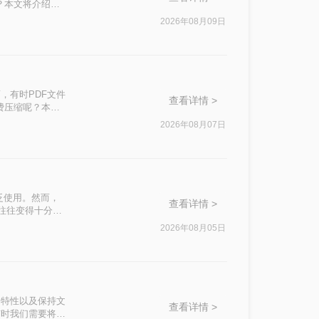
？本文将介绍两
2026年08月09日
，有时PDF文件
查看详情 >
费压缩呢？本文
2026年08月07日
泛使用。然而，
查看详情 >
积往往变得十分庞
响办公效率。那么
2026年08月05日
私安全四个维
。
篡改的特性以及保持文
查看详情 >
有时我们需要将