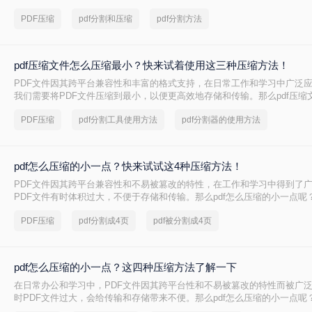
PDF文件压缩到较小的大小，以便于上传、发送或存储。那么pdf怎么压缩到
PDF压缩
pdf分割和压缩
pdf分割方法
本文将介绍两种将PDF文件压缩到500K以下的方法。
pdf压缩文件怎么压缩最小？快来试着使用这三种压缩方法！
PDF文件因其跨平台兼容性和丰富的格式支持，在日常工作和学习中广泛
我们需要将PDF文件压缩到最小，以便更高效地存储和传输。那么pdf压缩
小呢？本文将介绍三种实用的PDF压缩方法。
PDF压缩
pdf分割工具使用方法
pdf分割器的使用方法
pdf怎么压缩的小一点？快来试试这4种压缩方法！
PDF文件因其跨平台兼容性和不易被篡改的特性，在工作和学习中得到了
PDF文件有时体积过大，不便于存储和传输。那么pdf怎么压缩的小一点呢
种有效的PDF压缩方法。
PDF压缩
pdf分割成4页
pdf被分割成4页
pdf怎么压缩的小一点？这四种压缩方法了解一下
在日常办公和学习中，PDF文件因其跨平台性和不易被篡改的特性而被广
时PDF文件过大，会给传输和存储带来不便。那么pdf怎么压缩的小一点呢
种将PDF压缩得更小的方法。