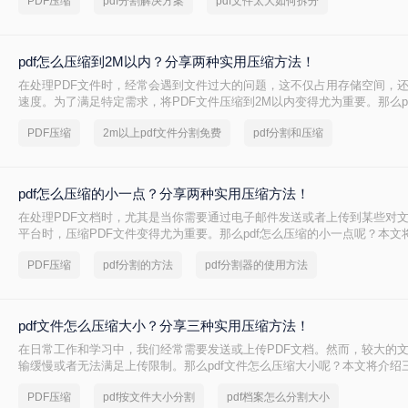
PDF压缩
pdf分割解决方案
pdf文件太大如何拆分
pdf怎么压缩到2M以内？分享两种实用压缩方法！
在处理PDF文件时，经常会遇到文件过大的问题，这不仅占用存储空间，
速度。为了满足特定需求，将PDF文件压缩到2M以内变得尤为重要。那么p
2M以内呢？本文将介绍两种常用的PDF压缩方法。
PDF压缩
2m以上pdf文件分割免费
pdf分割和压缩
pdf怎么压缩的小一点？分享两种实用压缩方法！
在处理PDF文档时，尤其是当你需要通过电子邮件发送或者上传到某些对
平台时，压缩PDF文件变得尤为重要。那么pdf怎么压缩的小一点呢？本文
的PDF压缩方法。
PDF压缩
pdf分割的方法
pdf分割器的使用方法
pdf文件怎么压缩大小？分享三种实用压缩方法！
在日常工作和学习中，我们经常需要发送或上传PDF文档。然而，较大的
输缓慢或者无法满足上传限制。那么pdf文件怎么压缩大小呢？本文将介绍三
压缩方法，帮助你轻松减小文件大小。
PDF压缩
pdf按文件大小分割
pdf档案怎么分割大小