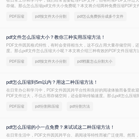
在日常工作和学习中，我们经常需要处理PDF文件，但有时候PDF文件过
存储。那么怎么压缩pdf文件大小免费呢？本文将介绍两种免费压缩PDF文
PDF压缩
pdf按文件大小分割
pdf怎么免费拆分成多个文件
pdf文件怎么压缩大小？教你三种实用压缩方法！
PDF文件因其格式特性，有时会变得相当大，这不仅占用大量存储空间，
度。那么pdf文件怎么压缩大小呢？本文将介绍三种有效的PDF文件压缩方
PDF压缩
pdf按文件大小分割
pdf档案怎么分割大小
pdf怎么压缩到5m以内？用这二种压缩方法！
在日常办公和学习中，PDF文件因其跨平台性和良好的阅读体验而备受欢
PDF文件过大，不仅占用存储空间，还会影响传输速度。那么pdf怎么压缩
文将介绍两种将PDF文件压缩到5M以内的方法。
PDF压缩
pdf分割和压缩
pdf分割方法
pdf怎么压缩的小一点免费？来试试这二种压缩方法！
在日常生活中，PDF文件因其跨平台、易阅读等特性而被广泛使用。然而，