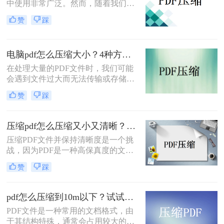
中使用非常广泛。然而，随着我们使
用PDF文件的频率增加，文件的大小
赞
踩
也越来越大，给我们的存储和传输带
来了一些挑战。为了解决这个问题，
本文将介绍pdf大小如何压缩的方法，
电脑pdf怎么压缩大小？4种方法教你轻松搞定！
帮助您轻松解决文件存储问题。
在处理大量的PDF文件时，我们可能
会遇到文件过大而无法传输或存储的
问题。这时，我们可以使用一些技巧
赞
踩
和方法来压缩PDF文件的大小，使其
更易于传输和存储。下面我们将介绍
电脑pdf怎么压缩大小的方法。
压缩pdf怎么压缩又小又清晰？分享2个好用的方法！
压缩PDF文件并保持清晰度是一个挑
战，因为PDF是一种高保真度的文档
格式，通常会占用较大的存储空间。
赞
踩
但是，有一些方法可以帮助您将PDF
文件压缩到较小的大小，同时保持清
晰度和质量。下面一起看看压缩pdf怎
pdf怎么压缩到10m以下？试试这三种方法！
么压缩又小又清晰方法吧。
​PDF文件是一种常用的文档格式，由
于其结构特殊，通常会占用较大的存