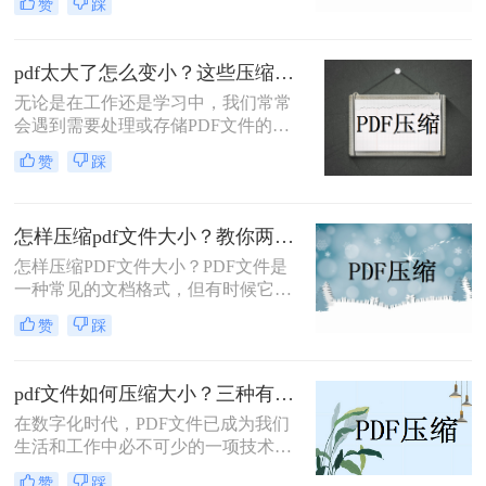
赞
踩
缩PDF文件的同时，还能确保其内容
的质量呢？因为PDF有着不错的稳定
性以及兼容性，受到了许多职场人士
pdf太大了怎么变小？这些压缩方法亲测实用！
的喜爱，因此使用频率也非常高；
无论是在工作还是学习中，我们常常
会遇到需要处理或存储PDF文件的情
况。然而，有时候我们会发现一些
赞
踩
PDF文件太大，导致无法方便地分享
或上传。那么，我们该如何把PDF文
件变小，以便更加方便地应用呢？本
怎样压缩pdf文件大小？教你两个转换办法！
文将为大家介绍pdf太大了怎么变小方
法，帮助大家解决这一问题。
怎样压缩PDF文件大小？PDF文件是
一种常见的文档格式，但有时候它们
的文件大小可能会很大，难以通过电
赞
踩
子邮件或其他方式共享。在这种情况
下，大家可以使用以下方法压缩PDF
文件，一起来看一下吧。
pdf文件如何压缩大小？三种有效方法让你的PDF文件轻盈如燕！
在数字化时代，PDF文件已成为我们
生活和工作中必不可少的一项技术。
然而，有时候我们会遇到一个问题：
赞
踩