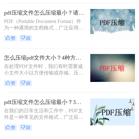
平台时受到限制。在把PDF文件给客
户发前，人都喜欢需要先把它们压
pdf压缩文件怎么压缩最小？请收好这些pdf压缩方法！
缩。当PDF文件太大的时候，如何进
PDF（Portable Document Format）作
行PDF如何压缩？还有什么压缩方式
为一种通用的文档格式，广泛应用于
可以把PDF文件压缩到最小？与大家
各个领域。然而，由于其较高的文件
分享两种pdf压缩方法。
赞
踩
大小，PDF文件在传输和存储过程中
常常会遇到一些困扰。为了解决PDF
文件过大的问题，本文将介绍pdf压缩
怎么压缩pdf文件大小？4种方法教你轻松搞定！
文件怎么压缩最小​技巧，帮助您最大
​在处理PDF文件时，我们有时需要减
程度地压缩PDF文件的大小。
小文件大小以方便传输或存储。压缩
PDF文件可以采取多种方法，包括使
赞
踩
用专业软件、在线工具或手机应用
等。下面我们将详细介绍怎么压缩pdf
文件大小方法。
pdf压缩文件怎么压缩最小？3种方法任你选择！
在我们的日常生活和工作中，PDF文
件是一种常见的文件格式，广泛应用
于各种场景。然而，有时候我们会遇
赞
踩
到PDF文件过大，导致传输、存储或
阅读时出现不便。那么，pdf压缩文件