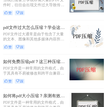
以下呢?接下来推荐三种压缩PDF的方
件时，往往会出现文件过大导致传输
法。让我们一起来看看。
不便或存储空间不足的问题。为了解
赞
踩
决这个问题，我们可以使用一些工具
或方法来压缩PDF文件的大小。下面
将介绍pdf太大了怎么压缩方法，帮助
pdf文件过大怎么压缩？学会这二个方法就够了！
您轻松地减小PDF文件的大小。
PDF文件过大通常是由于包含了大量
的文本、图像和其他多媒体内容所导
致的。为了解决这个问题，我们可以
赞
踩
使用一些技术手段来压缩PDF文件的
大小，使其更易于存储和传输。下面
将介绍一些常见的pdf文件过大怎么压
如何免费压缩pdf？这三种压缩方法快来学~
缩方法。
PDF文件是一种常用的文件格式，由
于其具有不易被修改和跨平台兼容性
强的特点，因此被广泛应用于文件传
赞
踩
输和共享领域。然而，PDF文件可能
会因为包含了大量的图像、文字等信
息而变得非常大，占用大量的存储空
如何将pdf大小压缩？亲测有效的3个方法！
间，因此需要进行压缩。本文将介绍
PDF文件是一种常用的文件格式，由
如何免费压缩pdf的方法。