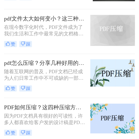
您将PDF文件的大小压缩到更小。
pdf文件太大如何变小？这三种方法值得一试！
在现今数字化时代，PDF文件成为了
我们生活和工作中最常见的文档格式
之一。然而，有时候我们会遇到一个
赞
踩
问题，即PDF文件太大，导致加载速
度缓慢，给我们的工作和生活带来不
便。那么，pdf文件太大如何变小呢？
pdf怎么压缩？分享几种好用的压缩方法！
本文将为您介绍一些有效的方法。
随着互联网的普及，PDF文档已经成
为人们日常工作中不可或缺的一部
分。然而，大型的PDF文件不仅占用
赞
踩
存储空间，还会导致传输和分享过程
中的问题。因此，许多人寻求一种能
够压缩PDF文件大小的方法。本文将
PDF如何压缩？这四种压缩方法快来学~
介绍一些pdf怎么压缩的技巧，帮助您
因为PDF文档具有很好的可读性，许
轻松压缩PDF文件，高效管理您的文
多人都喜欢给客户发的设计稿是PDF
档。
文档。而且这些包含设计内容的PDF
赞
踩
文件往往体积较大，在上传某些传输