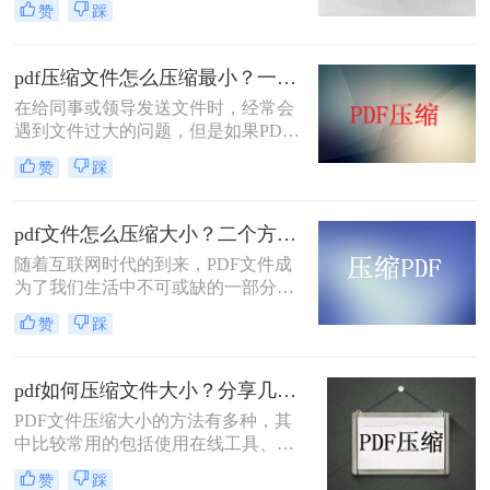
赞
踩
常会遇到PDF文件大小超过限制的问
题。有时候我们只需要微小的文件大
小来传递信息，但我们不知道pdf怎么
pdf压缩文件怎么压缩最小？一分钟教你学会！
压缩到2M以内。不用担心，本文将告
在给同事或领导发送文件时，经常会
诉你一些简单而有效的方法来压缩
遇到文件过大的问题，但是如果PDF
PDF文件，使其在2M以内。
文件太大，上传会受到影响，那么如
赞
踩
何缩小PDF文件的面积而不影响文件
内容呢？这就要pdf压缩文件怎么压缩
最小了，那么问题来了，该如何pdf压
pdf文件怎么压缩大小？二个方法随心选！
缩？用什么工具会比较方便呢？
随着互联网时代的到来，PDF文件成
为了我们生活中不可或缺的一部分。
然而，有时候我们会遇到一些问题，
赞
踩
比如PDF文件太大而无法通过电子邮
件发送。那么，我们该如何解决这个
问题呢？今天我将为大家介绍一些有
pdf如何压缩文件大小？分享几种好用的压缩方法！
关pdf文件怎么压缩大小的方法，帮助
PDF文件压缩大小的方法有多种，其
您解决这个烦恼。
中比较常用的包括使用在线工具、软
件以及一些特定的技术。下面我们将
赞
踩
介绍pdf如何压缩文件大小方法，帮助