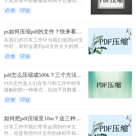
于其具有不易被修改和跨平台兼容性
强的特点，因此被广泛应用于文件传
赞
踩
输和共享领域。然而，PDF文件可能
会因为包含了大量的图像、文字等信
息而变得非常大，占用大量的存储空
ps如何压缩pdf的文件？快来看看这篇文章！
间，因此需要进行压缩。本文将介绍
如何将pdf大小压缩的方法。
在我们的日常工作中当我们使用pdf文
件时，有时会遇到pdf文件太大的情
况，不仅传输速度慢，而且存储空间
赞
踩
也很大，因此无法上传，面对这样的
问题相信有些小伙伴不知道该如何解
决，事实上我们可以通过压缩PDF文
pdf怎么压缩成500k？三个方法教你压缩文件！
件体积轻松解决问题，那么ps如何压
PDF文件是人们在学习和工作中经常
缩pdf的文件呢?今天小编将教大家PS
接触到的一种格式，但由于其数量
压缩pdf文件的方法，操作还是非常简
多、体积大，往往会影响传输效率，
单的，大家来看看吧。
赞
踩
给计算机的存储空间带来一定的负
担。事实上，文件的大小可以通过压
缩来减少，但大多数用户非常担心，
如何把pdf压缩至10m？这三种方法值得一试！
因为他们找不到合适的方法。那么，
日常工作中我们常常会用到PDF文
pdf怎么压缩成500k呢？让我们分享三
件，但是有些PDF文件的体积不知不
种值得掌握且无损压缩的方法。让我