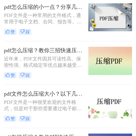
怎么压缩最小呢?下面小编将分享3种
pdf怎么压缩的小一点？分享几种好用的压缩方法！
简单的方法，让你可以轻松将PDF文
PDF文件是一种常用的文件格式，通
件变小。
常用于电子文档、合同、报告等。然
而，有时候PDF文件的大小会非常
赞
踩
大，导致传输和存储变得不太方便。
因此，压缩PDF文件成为了一种必要
的技巧。下面将介绍几种pdf怎么压缩
pdf怎么压缩？教你三招快速压缩！
的小一点方法。
近年来，PDF文件因其可读性高、保
密性强、格式稳定等优点越来越受到
人们的青睐。但是，随之而来的问题
赞
踩
就是文件大小过大且不便于共享和传
输。那么，如何快速压缩PDF文件成
为了许多人关注的焦点。本文将为大
pdf文件怎么压缩大小？以下几种方法帮你轻松解决！
家详细介绍pdf怎么压缩的方法和技
PDF文件是一种很受欢迎的文件格
巧，帮助您更高效地完成压缩任务，
式，但是对于那些需要通过电子邮件
让您的工作变得更加便捷！
或云存储服务发送PDF文件的人来
赞
踩
说，文件大小可能会成为一个问题，
因为这些服务通常都有文件大小限
制。在这种情况下，您需要一种方法