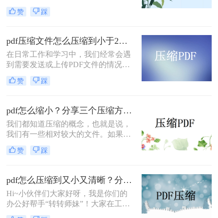
觉膨胀得很大，不仅传输、分享速度
们来看看。
赞
踩
很慢，在有些平台甚至超过了大小限
制、没办法上传！其实想要压缩PDF
文件并不难，今天小编就给你分享3
pdf压缩文件怎么压缩到小于2M？这几种方法值得一试！
个常用的好方法，帮你轻松搞定如何
在日常工作和学习中，我们经常会遇
把pdf压缩至10m！
到需要发送或上传PDF文件的情况。
然而，有些PDF文件可能过大，不利
赞
踩
于传输和存储。为此，本文将为您介
绍pdf压缩文件怎么压缩到小于2M方
法，帮助您将PDF文件压缩至小于
pdf怎么缩小？分享三个压缩方法！
2M，让您的文件轻松搞定。
我们都知道压缩的概念，也就是说，
我们有一些相对较大的文件。如果我
们想传输它们，我们必须先压缩它们
赞
踩
才能正常传输。我们经常向他人发送
一些信息。如果是文件夹，我们会在
发送前压缩它们。如果您需要传输
pdf怎么压缩到又小又清晰？分享三个好用的压缩方法！
pdf，我们如何快速pdf怎么缩小呢？
Hi~小伙伴们大家好呀，我是你们的
如果您想有效地pdf压缩，可以来了解
办公好帮手“转转师妹”！大家在工作
一下哦。
中是否有萌生出这种想法：怎么在压