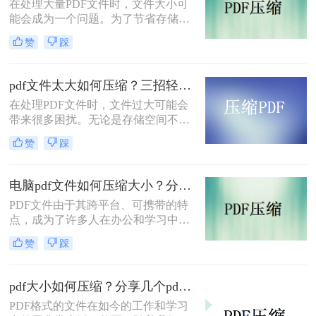
​在处理大量PDF文件时，文件大小可
能会成为一个问题。为了节省存储空
间并提高传输效率，对PDF文件进行
赞
踩
压缩是一个很好的选择。本文将介绍
三种pdf压缩文件怎么压缩方法来压缩
PDF文件，帮助您轻松实现文件大小
pdf文件太大如何压缩？三招轻松压缩，让存储和传输更高效！
的优化。
在处理PDF文件时，文件过大可能会
带来很多困扰。无论是存储空间不
足，还是传输速度过慢，都会给我们
赞
踩
的工作和生活带来不便。那么，pdf文
件太大如何压缩呢？本文将介绍三种
方法，帮助您轻松压缩PDF文件，优
电脑pdf文件如何压缩大小？分享2个好用的方法！
化文件大小，提高存储和传输效率。
PDF文件由于其跨平台、可携带的特
点，成为了许多人在办公和学习中常
用的文件格式。然而，有时候我们会
赞
踩
遇到PDF文件过大，导致传输或存储
不便的问题。那么，电脑pdf文件如何
压缩大小呢？本文将介绍几种常见的
pdf大小如何压缩？分享几个pdf压缩技巧！
电脑PDF文件压缩大小的方法。
PDF格式的文件在如今的工作和学习