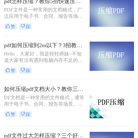
pdf怎样压缩？教你5招快速压缩！
来快速减小PDF文件的大小。这里介
PDF文件是一种常用的文档格式，广
绍pdf文件怎么压缩大小方法来帮助您
泛应用于电子书、合同、报告等场
压缩PDF文件。
景。由于PDF文件通常包含大量的文
赞
踩
本和图像信息，它们可能会占用大量
的存储空间，这可能会导致传输速度
变慢，存储空间不足等问题。因此，
pdf如何压缩到2m以下？3招教会你！
对PDF文件进行压缩是非常必要的。
Hello，大家好，我是转转师妹~不知
下面将介绍几种常见的pdf怎样压缩方
道大家有没有遇到电脑内存不足的情
法。
况。其实我们在面对这种情况的时
赞
踩
候，只要将电脑里面的PDF文件进行
压缩就可以解放电脑的大部分空间；
那么pdf如何压缩到2m以下呢？今天
如何压缩pdf文档大小？教你三种简单的压缩方法！
我就分享给你PDF压缩大小方法。
DF文档是一种常用的文件格式，通常
用于电子书、合同、报告等场景。由
于PDF文档通常包含大量的文本和图
赞
踩
像信息，因此它们可能会占用大量的
存储空间，这可能会导致传输速度变
慢，存储空间不足等问题。因此，对
pdf文件过大怎样压缩？三个好用的压缩方法学习一下！
PDF文档进行压缩是非常必要的。下