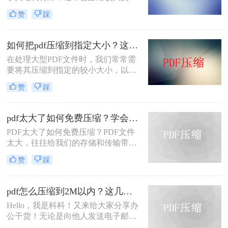
储空间。在某些情况下，我们可能需
赞
踩
要将PDF文件压缩到较小的尺寸，以
便于传输或存储。本文将介绍几种pdf
怎么压缩到10m以下方法。
如何把pdf压缩到指定大小？这3招教你搞定！
在处理大型PDF文件时，我们常常需
要将其压缩到指定的较小大小，以便
于传输或存储。然而，压缩PDF文件
赞
踩
并不像压缩其他类型的文件那样简
单。PDF是一种复杂的文件格式，它
包含了文本、图像和元数据等多种信
pdf太大了如何免费压缩？学会这三个方法就够了！
息，因此，在压缩PDF文件时，我们
PDF太大了如何免费压缩？PDF文件
需要考虑如何把pdf压缩到指定大小。
太大，往往给我们的存储和传输带来
下面将介绍几种简单而有效的PDF压
诸多不便。为了解决这个问题，我们
缩方法。
赞
踩
可以使用一些免费的方法来压缩PDF
文件。下面，我们将为您介绍几种实
用的方法。
pdf怎么压缩到2M以内？这几种方法值得一试！
Hello，我是科科！又来给大家分享办
公干货！无论是向他人发送电子邮件
还是上传至云端存储空间，我们都经