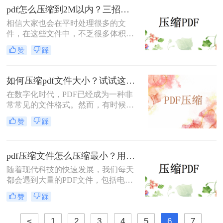
耗费更多的时间和网络流量。因此，
pdf怎么压缩到2M以内？三招轻松解决！
学会pdf文件怎么压缩大小成为了一个
相信大家也会在平时处理很多的文
重要的技能。
件，在这些文件中，不乏很多体积较
大的文件，如果发送给别人会需要很
赞
踩
长时间，为了节约时间，我们可以将
PDF文件极致压缩，这样就可以节约
很大内存，传输文件也会变得方便，
如何压缩pdf文件大小？试试这几个压缩方法！
那么pdf怎么压缩到2M以内呢？其实
在数字化时代，PDF已经成为一种非
只需要简单的三招，就可以轻松压缩
常常见的文件格式。然而，有时候我
文件，还不赶快看一看！
们会发现PDF文件的大小过大，这给
赞
踩
我们上传、下载和分享文件带来了很
大的困扰。为了解决这个问题，本文
将介绍如何压缩pdf文件大小的方法，
pdf压缩文件怎么压缩最小？用这几招PDF文件轻松压缩！
帮助你压缩PDF文件大小，提高文件
的传输速度。
随着现代科技的快速发展，我们每天
都会遇到大量的PDF文件，包括电子
书、营销手册、报告等等。然而，这
赞
踩
些文件通常占用大量的存储空间，给
我们的电脑和移动设备带来了不小的
<
1
2
3
4
5
6
7
负担。为了解决这个问题，我们需要