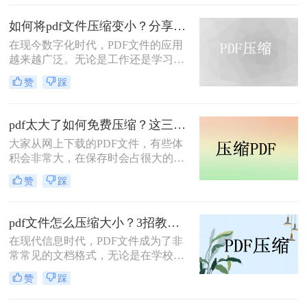
PDF压缩软件，那么pdf太大怎么压缩
呢？今天小编就分享给大家一些简单
如何将pdf文件压缩变小？分享几个PDF压缩方法！
好用的实用方法。
在现今数字化时代，PDF文件的应用
越来越广泛。无论是工作还是学习，
我们经常会用到PDF文件。然而，有
赞
踩
时候我们会发现一个问题：PDF文件
太大了！这给我们带来了一些不便，
比如文件上传和分享的时候，会消耗
pdf太大了如何免费压缩？这三种方法快来尝试下吧！
过多的时间和网络流量。那么有没有
大家从网上下载的PDF文件，有些体
什么方法可以将PDF文件压缩，使得
积会非常大，在保存时会占很大的空
文件大小变小呢？答案是肯定的！接
间，这时候最好是对文件做压缩处
下来，我将为大家详细介绍如何将pdf
赞
踩
理。下面小编就给大家介绍pdf太大了
文件压缩变小方法。
如何免费压缩，PDF压缩免费的方
法。
pdf文件怎么压缩大小？3招教会你！
在现代信息时代，PDF文件成为了非
常常见的文档格式，无论是在学校、
办公室还是个人日常生活中。然而，
赞
踩
随着PDF文件的增加，其文件大小也
逐渐变得庞大，导致在加载和传输时