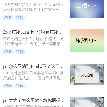
面将介绍如何压缩pdf文档大小方法。
朋友们对PDF文件并不陌生，无论是
办公还是学习都会使用到PDF文件，
对于广大的办公白领来讲，最大的难
赞
踩
题不是编辑PDF文件，而是如何存储
这些PDF文件，其实存储PDF文件比
较简单的方法就是把PDF文件进一步
怎么压缩pdf文档？这4种压缩方法快来学~
压缩，这样就能在电脑里面存储更多
PDF文档是一种常用的文件格式，通
的PDF文档了。压缩PDF文档和压缩
常用于电子书、合同、报告等场景。
其他文件是有一些区别的，那么pdf文
由于PDF文档通常包含大量的文本和
件过大怎样压缩呢？下面一起看看
赞
踩
图像信息，因此它们可能会占用大量
吧。
的存储空间，这可能会导致传输速度
变慢，存储空间不足等问题。因此，
pdf怎么压缩到10m以下？这三种方法值得一试！
对PDF文档进行压缩是非常必要的。
PDF文件是我们日常办公和学习中常
下面将介绍几种常见的PDF压缩方
用的文件格式之一。但由于其高质量
法。一起看看怎么压缩PDF文档吧。
的图片和复杂的排版，PDF文件往往
赞
踩
会占用较大的存储空间，给文件的传
输和存储带来不便。因此，如果你想
解决类似的问题，你必须压缩PDF文
pdf太大了怎么压缩？教你两招，一键释放80％体积！
件的大小。那么，pdf怎么压缩到10m
当我们需要分享或存储大量的PDF文