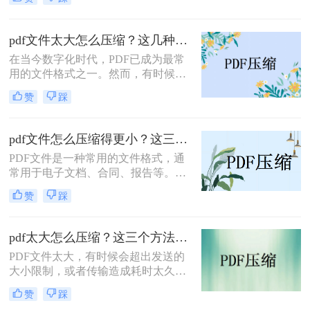
PDF文件太大了！这不仅占用了我们
的存储空间，更重要的是在上传和下
载过程中，它会花费大量的时间和流
pdf文件太大怎么压缩？这几种压缩方法效果很不错！
量。那么，pdf文件如何压缩大小呢？
在当今数字化时代，PDF已成为最常
下面我将为你介绍三种有效的方法。
用的文件格式之一。然而，有时候我
们会遇到一个常见的问题：PDF文件
赞
踩
太大，导致传输缓慢或无法上传。那
么，有没有方法可以快速压缩PDF文
件的大小呢？本文将为您详细介绍多
pdf文件怎么压缩得更小？这三种压缩方法快来学~
种pdf文件太大怎么压缩方法，帮助您
PDF文件是一种常用的文件格式，通
解决这一问题。立即行动起来，让我
常用于电子文档、合同、报告等。由
们快速搞定这个大文件传输难题！
于其包含大量的图像、文字和元数据
赞
踩
等信息，PDF文件的大小可能会比较
大，给存储和传输带来不便。为了减
小PDF文件的大小，可以采取以下几
pdf太大怎么压缩？这三个方法能帮助大家！
种方法，下面一起看看pdf文件怎么压
PDF文件太大，有时候会超出发送的
缩得更小吧。
大小限制，或者传输造成耗时太久等
等原因，我们经常会想到要给PDF文
赞
踩
件做压缩，但是又苦于找不到好用的