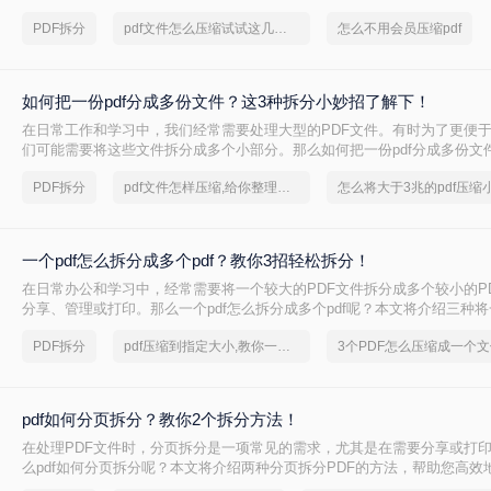
绍两种无需会员权限即可拆分PDF的方法，帮助您轻松应对这一需求。
PDF拆分
pdf文件怎么压缩试试这几个方法
怎么不用会员压缩pdf
如何把一份pdf分成多份文件？这3种拆分小妙招了解下！
在日常工作和学习中，我们经常需要处理大型的PDF文件。有时为了更便
们可能需要将这些文件拆分成多个小部分。那么如何把一份pdf分成多份文
绍三种高效的PDF文件拆分方法，帮助您轻松完成文件拆分任务。
PDF拆分
pdf文件怎样压缩,给你整理了一份方案
怎么将大于3兆的pdf压缩
一个pdf怎么拆分成多个pdf？教你3招轻松拆分！
在日常办公和学习中，经常需要将一个较大的PDF文件拆分成多个较小的P
分享、管理或打印。那么一个pdf怎么拆分成多个pdf呢？本文将介绍三种将
多个PDF文件的实用方法。
PDF拆分
pdf压缩到指定大小,教你一招轻松找回
3个PDF怎么压缩成一个文
pdf如何分页拆分？教你2个拆分方法！
在处理PDF文件时，分页拆分是一项常见的需求，尤其是在需要分享或打
么pdf如何分页拆分呢？本文将介绍两种分页拆分PDF的方法，帮助您高效
拆分任务。