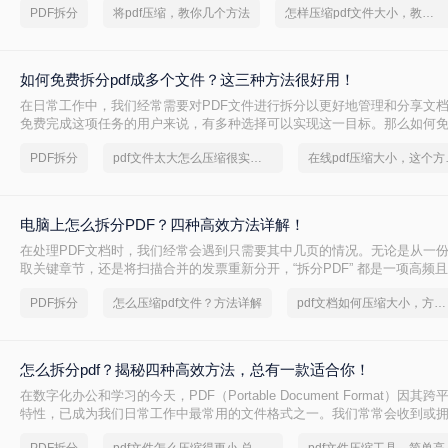
PDF拆分
将pdf压缩，教你几个方法
怎样压缩pdf文件大小，教你几个方法
如何免费拆分pdf成多个文件？这三种方法很好用！
在日常工作中，我们经常需要对PDF文件进行拆分以更好地管理和分享文
免费完成这项任务的用户来说，有多种选择可以实现这一目标。那么如何免费
个文件呢？本文将介绍三种无需付费即可使用的PDF拆分方法。
PDF拆分
pdf文件太大怎么压缩很实用的方法
在线pd
电脑上怎么拆分PDF？四种高效方法详解！
在处理PDF文档时，我们经常会遇到只需要其中几页的情况。无论是从一
取关键章节，还是将扫描合并的发票重新分开，“拆分PDF” 都是一项高频
其将整个文件发送给别人或打印所有页面，不如精准地提取所需部分，这
PDF拆分
怎么压缩pdf文件？方法详解
pdf文档如何压缩大小，方法详解
怎么拆分pdf？揭秘四种高效方法，总有一款适合你！
在数字化办公和学习的今天，PDF（Portable Document Format）因
特性，已成为我们日常工作中最常用的文件格式之一。我们常常会收到或
PDF文件，它可能是一本完整的电子书、一份合并的财务报表，或是一次