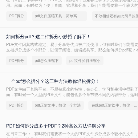
用。然而，有时候为了便于查阅、管理和分享，我们可能需要将一个较大的
多个较小的文件。那么如何把pdf文件分割呢？以下是四种常用的PDF文件
PDF拆分
pdf文件压缩工具，简单高效的压缩方法
方法都有其独特的优势和适用场景。
如何拆分pdf？这二种拆分小妙招了解下！
PDF文件因其格式稳定、易于分享等优点被广泛使用，但有时我们可能需要
文档拆分成多个小部分，以便于阅读、编辑或共享。那么如何拆分pdf呢？
简单实用的PDF拆分方法。
PDF拆分
pdf怎么压缩下
pdf文件如何压缩小
一个pdf怎么拆分？这三种方法教你轻松拆分！
PDF文件由于其跨平台、不易被篡改的特性，在办公、学习和生活中得到
而，有时候一个大型的PDF文件可能包含多个章节或不同的内容部分，这
拆分成多个小文件，以便更好地管理和使用。那么一个PDF怎么拆分呢？
PDF拆分
pdf压缩文件，教你一个方法
在线pdf压缩软件，教你一个方法
分PDF文件的方法，帮助读者轻松实现PDF的拆分操作。
PDF如何拆分成多个PDF？2种高效方法详解分享
在日常工作中，有时我们需要将一个大的PDF文件拆分成多个较小的文件