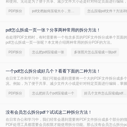
和使用。无论是为了便于共享、减少文件大小还是针对特定页面进行编辑，
巧都是非常有用的。那么PDF如何拆分成多个PDF呢？本文将介绍两种简单
PDF拆分
pdf文档如何压缩大小，方法详解
怎么压缩pdf文件？方法详
分方法。
pdf怎么拆成一页一张？分享两种常用的拆分方法！
在处理PDF文档时，有时需要将一个包含多页的PDF文件拆分成单个页面的
pdf怎么拆成一页一张呢？本文将介绍两种常用的拆分PDF的方法。
PDF拆分
怎么把pdf压缩成一张
多张照片怎么压缩成一张pdf
一个pdf怎么拆分成好几个？看看下面的二种方法！
在日常工作和学习中，我们可能会遇到需要将一个大的PDF文件拆分成多
况。例如，为了便于共享、减少文件大小或是针对特定页面进行编辑，掌握
非常有用的。那么一个pdf怎么拆分成好几个呢？本文将详细介绍两种常见的
PDF拆分
怎么把好几个pdf压缩成一个
好几个文件怎么压缩成pdf格式
法。
没有会员怎么拆分pdf？试试这二种拆分方法！
在日常办公和学习中，我们经常会遇到需要将PDF文件拆分成多个部分的
PDF处理工具都需要会员权限才能使用拆分功能。那么没有会员怎么拆分pd