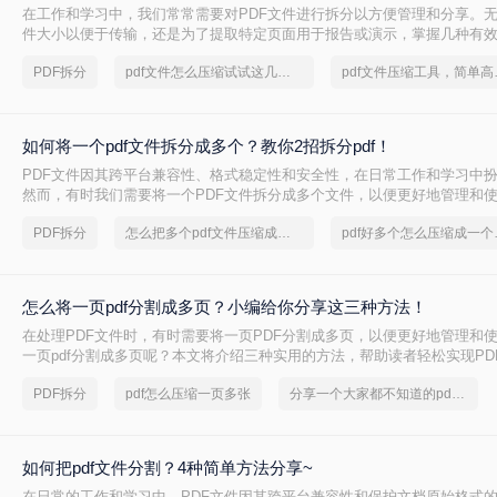
在工作和学习中，我们常常需要对PDF文件进行拆分以方便管理和分享。
件大小以便于传输，还是为了提取特定页面用于报告或演示，掌握几种有效
都是非常有帮助的。那么pdf如何拆分呢？本文将介绍三种简单且实用的方法
PDF拆分
pdf文件怎么压缩试试这几个方法
pdf文件
件。
如何将一个pdf文件拆分成多个？教你2招拆分pdf！
PDF文件因其跨平台兼容性、格式稳定性和安全性，在日常工作和学习中
然而，有时我们需要将一个PDF文件拆分成多个文件，以便更好地管理和
两种常用的PDF拆分方法，帮助您轻松实现PDF文件的拆分。
PDF拆分
怎么把多个pdf文件压缩成一个文件
pdf好
怎么将一页pdf分割成多页？小编给你分享这三种方法！
在处理PDF文件时，有时需要将一页PDF分割成多页，以便更好地管理和
一页pdf分割成多页呢？本文将介绍三种实用的方法，帮助读者轻松实现PD
PDF拆分
pdf怎么压缩一页多张
分享一个大家都不知道的pdf文件压缩方法
如何把pdf文件分割？4种简单方法分享~
在日常的工作和学习中，PDF文件因其跨平台兼容性和保护文档原始格式