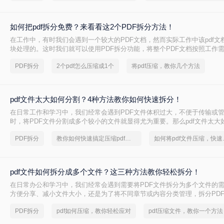
如何把pdf拆分免费？来看看这2个PDF拆分方法！
在工作中，有时我们会遇到一个较大的PDF文档，然而实际工作中该pdf文
块处理的。这时我们就可以使用PDF拆分功能，将整个PDF文档按照工作
pdf文档，方便工作中文档的传输处理和重要内容的查找。下面我们就将介绍
PDF拆分
2个pdf怎么压缩成1个
将pdf压缩，教你几个方法
免费方法，希望能给读者的工作带来方便。
pdf文件太大如何分割？4种方法教你如何快速拆分！
在日常工作和学习中，我们经常会遇到PDF文件体积过大，不便于传输或
时，将PDF文件分割成多个较小的文件就显得尤为重要。那么pdf文件太大
下将详细介绍几种常用的PDF文件分割方法，帮助用户轻松应对大体积PD
PDF拆分
教你如何快速搞定压缩pdf文件
如何将pd
题。
pdf文件如何拆分成多个文件？这三种方法教你轻松拆分！
在日常办公和学习中，我们经常会遇到需要将PDF文件拆分为多个文件的
方便分享、减小文件大小，还是为了将不同章节或内容分类管理，拆分PD
有用的技能。那么PDF文件如何拆分成多个文件呢？本文将介绍三种常用
PDF拆分
pdf如何压缩，教你轻松应对
pdf压缩文件，教你一个方法
松拆分PDF文件。