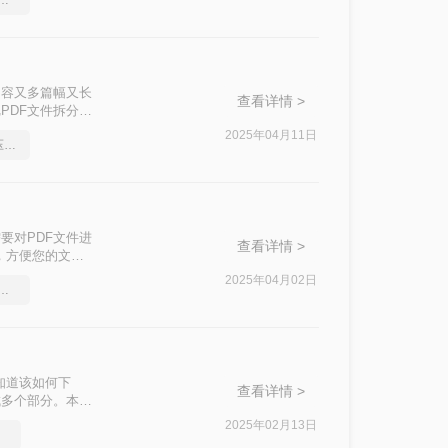
压缩工具，简单高效的压缩方法
的问题。“拆分
内容又多篇幅又长
查看详情 >
PDF文件拆分成
实现这一操作呢？
2025年04月11日
分享一个让你惊叹不已的压缩pdf文件方法
效率。
要对PDF文件进
查看详情 >
，方便您的文档
2025年04月02日
用的pdf文件压缩工具
知道该如何下
查看详情 >
成多个部分。本文
2025年02月13日