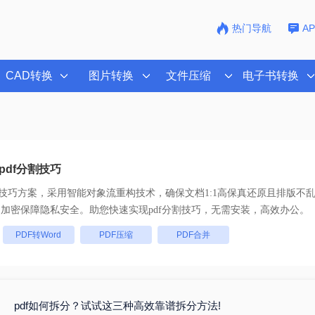
热门导航
A
CAD转换
图片转换
文件压缩
电子书转换
pdf分割技巧
割技巧
方案，采用智能对象流重构技术，确保文档1:1高保真还原且排版不
 SSL 加密保障隐私安全。助您快速实现
pdf分割技巧
，无需安装，高效办公。
：
PDF转Word
PDF压缩
PDF合并
pdf如何拆分？试试这三种高效靠谱拆分方法!