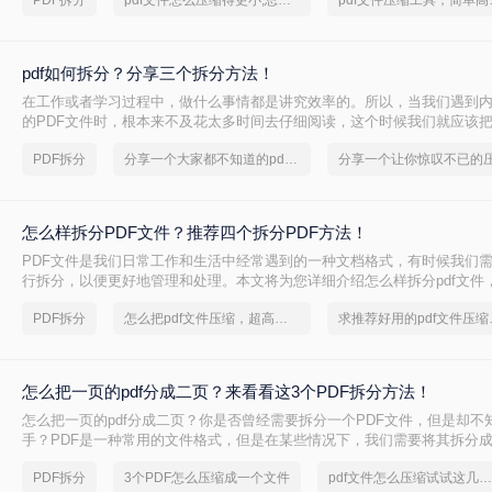
PDF拆分
pdf文件怎么压缩得更小,总有适合你的方法
pdf文件
此时，如何从中精准、快速地提取出我们需要的部分，就成了一个亟待解决
PDF”这项技能，因此变得至关重要。
pdf如何拆分？分享三个拆分方法！
在工作或者学习过程中，做什么事情都是讲究效率的。所以，当我们遇到
的PDF文件时，根本来不及花太多时间去仔细阅读，这个时候我们就应该把
多个文件以便我们快速查阅。那么有没有更加简便高效的方法可以让我们
PDF拆分
分享一个大家都不知道的pdf文件压缩方法
今天我就推荐三个实用的方法来教你pdf如何拆分，让你快速提高文件处理
怎么样拆分PDF文件？推荐四个拆分PDF方法！
PDF文件是我们日常工作和生活中经常遇到的一种文档格式，有时候我们需
行拆分，以便更好地管理和处理。本文将为您详细介绍怎么样拆分pdf文件
管理和使用。
PDF拆分
怎么把pdf文件压缩，超高效图文教程推荐
求推荐好
怎么把一页的pdf分成二页？来看看这3个PDF拆分方法！
怎么把一页的pdf分成二页？你是否曾经需要拆分一个PDF文件，但是却不
手？PDF是一种常用的文件格式，但是在某些情况下，我们需要将其拆分
将介绍几种简单的方法，帮助你轻松拆分PDF文件。
PDF拆分
3个PDF怎么压缩成一个文件
pdf文件怎么压缩试试这几个方法