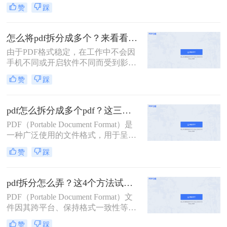
要，我们可能希望将一个较大的PDF
赞
踩
文件拆分成几个较小的部分。那么如
何将一个pdf拆成两部分呢？以下是一
些常用的方法，帮助您轻松实现将一
怎么将pdf拆分成多个？来看看这几个PDF拆分方法！
个PDF拆成两部分的目标。
由于PDF格式稳定，在工作中不会因
手机不同或开启软件不同而受到影
响，因此我们经常使用PDF来传输文
赞
踩
件。但是，经常会遇到一种情况，需
要发送给他人的内容只是文件中的一
部分内容，有些内容并不方便给他人
pdf怎么拆分成多个pdf？这三种方法教你轻松拆分！
看。因此，此时最好的办法就是把它
PDF（Portable Document Format）是
拆分。所以，怎么将pdf拆分成多个
一种广泛使用的文件格式，用于呈现
呢？以下是3种有用的PDF拆分方法，
文档，因为它可以保持原始文档的格
一起来看看吧。
赞
踩
式和布局，不受操作系统、软件或硬
件的影响。然而，有时我们可能需要
将一个大型PDF文件拆分成多个较小
pdf拆分怎么弄？这4个方法试试看吧！
的PDF文件，以便于传输、编辑或阅
PDF（Portable Document Format）文
读。那么pdf怎么拆分成多个pdf呢？
件因其跨平台、保持格式一致性等特
本文将介绍三种拆分PDF的方法，并
点，在办公和学习中得到了广泛应
提供一些实用技巧。
赞
踩