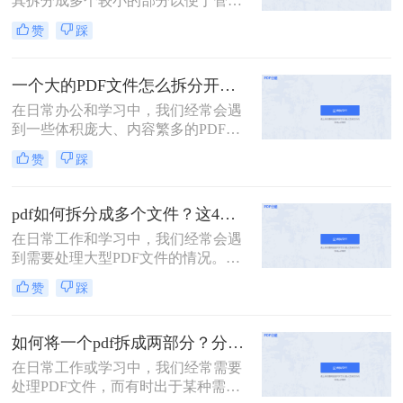
其拆分成多个较小的部分以便于管
理、分享或分别处理不同的章节。无
赞
踩
论是学术研究、项目管理还是日常办
公，掌握如何拆分PDF文件都是一项
非常实用的技能。以下是一篇关于怎
一个大的PDF文件怎么拆分开成几个文件？这三种PDF拆分方法轻松搞定！
么把一个大的pdf拆分的详细指南。
在日常办公和学习中，我们经常会遇
到一些体积庞大、内容繁多的PDF文
件。这些文件可能包含多个章节、报
赞
踩
告或文档，但出于某种需要，我们可
能需要将它们拆分成多个小文件，以
便于分享、存储或阅读。那么一个大
pdf如何拆分成多个文件？这4种方法教你轻松拆分！
的PDF文件怎么拆分开成几个文件
在日常工作和学习中，我们经常会遇
呢？本文将为您介绍几种实用的方
到需要处理大型PDF文件的情况。有
法，帮助您轻松将一个大的PDF文件
时，为了方便管理、分享或仅需要文
拆分成多个文件。
赞
踩
件中的某一部分内容，我们需要将
PDF拆分成多个单独的文件。那么pdf
如何拆分成多个文件呢？本文将详细
如何将一个pdf拆成两部分？分享这三个轻松拆分方法！
介绍几种常用的PDF拆分方法，帮助
在日常工作或学习中，我们经常需要
您轻松实现PDF文件的分割。
处理PDF文件，而有时出于某种需