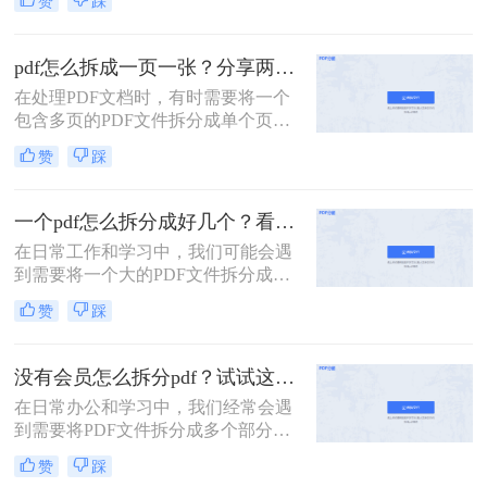
赞
踩
为了便于共享、减少文件大小还是针
对特定页面进行编辑，掌握PDF拆分
技巧都是非常有用的。那么PDF如何
pdf怎么拆成一页一张？分享两种常用的拆分方法！
拆分成多个PDF呢？本文将介绍两种
在处理PDF文档时，有时需要将一个
简单且高效的PDF拆分方法。
包含多页的PDF文件拆分成单个页面
的PDF文件。那么pdf怎么拆成一页一
赞
踩
张呢？本文将介绍两种常用的拆分
PDF的方法。
一个pdf怎么拆分成好几个？看看下面的二种方法！
在日常工作和学习中，我们可能会遇
到需要将一个大的PDF文件拆分成多
个较小文件的情况。例如，为了便于
赞
踩
共享、减少文件大小或是针对特定页
面进行编辑，掌握PDF拆分技巧是非
常有用的。那么一个pdf怎么拆分成好
没有会员怎么拆分pdf？试试这二种拆分方法！
几个呢？本文将详细介绍两种常见的
在日常办公和学习中，我们经常会遇
PDF拆分方法。
到需要将PDF文件拆分成多个部分的
情况。然而，许多PDF处理工具都需
赞
踩
要会员权限才能使用拆分功能。那么