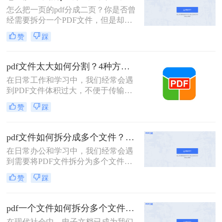
重要内容的查找。下面我们就将介绍
怎么把一页的pdf分成二页？你是否曾
如何把pdf拆分免费方法，希望能给读
经需要拆分一个PDF文件，但是却不
者的工作带来方便。
知道该如何下手？PDF是一种常用的
赞
踩
文件格式，但是在某些情况下，我们
需要将其拆分成多个部分。本文将介
绍几种简单的方法，帮助你轻松拆分
pdf文件太大如何分割？4种方法教你如何快速拆分！
PDF文件。
在日常工作和学习中，我们经常会遇
到PDF文件体积过大，不便于传输或
管理的情况。此时，将PDF文件分割
赞
踩
成多个较小的文件就显得尤为重要。
那么pdf文件太大如何分割呢？以下将
详细介绍几种常用的PDF文件分割方
pdf文件如何拆分成多个文件？这三种方法教你轻松拆分！
法，帮助用户轻松应对大体积PDF文
在日常办公和学习中，我们经常会遇
件的处理难题。
到需要将PDF文件拆分为多个文件的
需求。无论是为了方便分享、减小文
赞
踩
件大小，还是为了将不同章节或内容
分类管理，拆分PDF文件是一项非常
有用的技能。那么PDF文件如何拆分
pdf一个文件如何拆分多个文件？教你4招高效又简单！
成多个文件呢？本文将介绍三种常用
在现代社会中，电子文档已成为我们