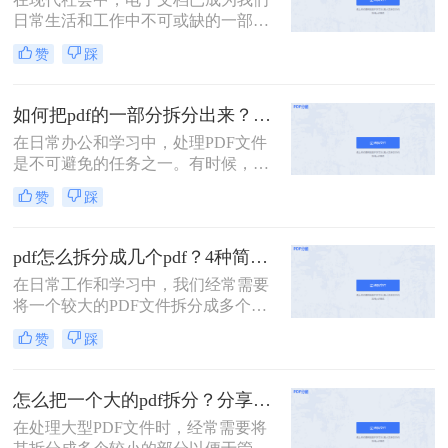
的方法，帮助你轻松拆分PDF文件。
日常生活和工作中不可或缺的一部
分。而PDF文件是最常见和流行的电
赞
踩
子文档格式之一。但有时我们可能会
遇到这样的情况：我们需要将一个大
型的PDF文件拆分成多个小文件，以
如何把pdf的一部分拆分出来？这3种分割方法很简单！
便更方便地阅读、共享或打印。 那
在日常办公和学习中，处理PDF文件
么，pdf一个文件如何拆分多个文件
是不可避免的任务之一。有时候，我
呢？下面我将为您详细介绍几种简单
们需要从一份PDF文件中提取出某一
有效的方法。
赞
踩
部分内容，以便与他人分享或用于其
他用途。那么如何把pdf的一部分拆分
出来呢？本文将介绍三种将PDF的一
pdf怎么拆分成几个pdf？4种简单方法分享~
部分拆分出来的方法。
在日常工作和学习中，我们经常需要
将一个较大的PDF文件拆分成多个较
小的PDF文件，以便于管理和分享。
赞
踩
那么pdf怎么拆分成几个pdf呢？以下
将详细介绍几种常用的PDF拆分方
法，帮助用户轻松完成拆分任务。
怎么把一个大的pdf拆分？分享三种分割文件的方法！
在处理大型PDF文件时，经常需要将