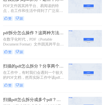
PDF文件因其跨平台、易阅读的特
点，在工作和生活中得到了广泛应
用。然而，有时我们需要将多页的
赞
踩
PDF文件拆分成单独页面或多个部
分，以便更好地管理和使用。那么怎
么把多页pdf拆分呢？本文将介绍三种
pdf拆分怎么操作？这两种方法简单好用！
拆分多页PDF文件的实用方法，帮助
在数字化时代，PDF（Portable
您轻松应对各种拆分需求。
Document Format）文件因其跨平台兼
容性和内容稳定性而广受欢迎。然
赞
踩
而，有时我们需要对大型PDF文件进
行拆分，以提取其中某些部分或将其
分割成更小的单元，以便于管理、分
扫描的pdf怎么拆分？分享两个实用拆分的方法！
享或编辑。那么PDF拆分怎么操作
在工作中，有时我们会遇到一个较大
呢？本文将为您介绍几种常见的PDF
的PDF文档，然而实际工作中该pdf文
拆分方法，帮助您轻松完成这项任
档的内容是分模块处理的。这时我们
务。
赞
踩
就可以使用PDF拆分功能，将整个
PDF文档按照工作需要拆分成多个pdf
文档，方便工作中文档的传输处理和
扫描pdf怎么拆分成多个pdf？这三种PDF拆分方法轻松搞定！
重要内容的查找。下面我们就将介绍