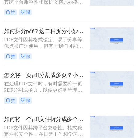
其跨平台兼容性和保护文档原始格式
的特性而被广泛使用。然而，有时候
赞
踩
为了便于查阅、管理和分享，我们可
能需要将一个较大的PDF文件拆分成
多个较小的文件。那么如何把pdf文件
如何拆分pdf？这二种拆分小妙招了解下！
分割呢？以下是四种常用的PDF文件
PDF文件因其格式稳定、易于分享等
分割方法，每种方法都有其独特的优
优点被广泛使用，但有时我们可能需
势和适用场景。
要将一个大的PDF文档拆分成多个小
赞
踩
部分，以便于阅读、编辑或共享。那
么如何拆分pdf呢？本文将介绍两种简
单实用的PDF拆分方法。
怎么将一页pdf分割成多页？小编给你分享这三种方法！
在处理PDF文件时，有时需要将一页
PDF分割成多页，以便更好地管理和
使用。那么怎么将一页pdf分割成多页
赞
踩
呢？本文将介绍三种实用的方法，帮
助读者轻松实现PDF页面的分割。
如何将一个pdf文件拆分成多个？教你2招拆分pdf！
PDF文件因其跨平台兼容性、格式稳
定性和安全性，在日常工作和学习中