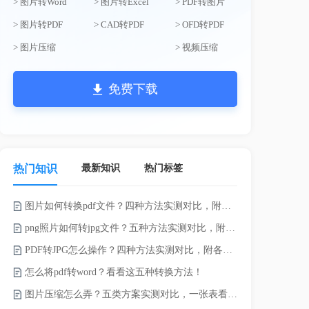
> 图片转Word
> 图片转Excel
> PDF转图片
> 图片转PDF
> CAD转PDF
> OFD转PDF
> 图片压缩
> 视频压缩
免费下载
最新知识
热门标签
热门知识
图片如何转换pdf文件？四种方法实测对比，附各场景最优选！
电脑上doc怎
png照片如何转jpg文件？五种方法实测对比，附各场景最优选!！
如何将word
PDF转JPG怎么操作？四种方法实测对比，附各场景最优选！
word转换成
怎么将pdf转word？看看这五种转换方法！
word如何转
图片压缩怎么弄？五类方案实测对比，一张表看懂怎么选！
word如何转