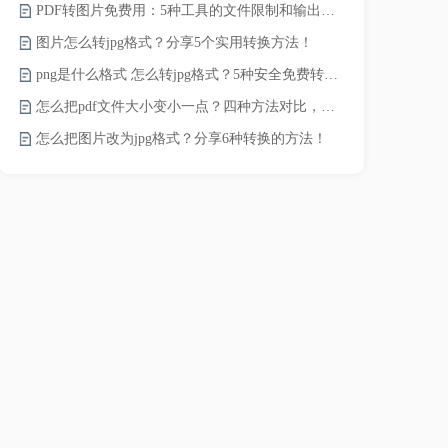
PDF转图片免费用：5种工具的文件限制和输出质量对比！
word转pd
图片怎么转jpg格式？分享5个实用转换方法！
png是什么格式 怎么转jpg格式？5种安全免费转换方法全解析！
pdf太大了
怎么把pdf文件大小变小一点？四种方法对比，一看就懂！
怎么把图片改为jpg格式？分享6种转换的方法！
pdf文件怎