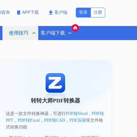
登录
注册
PI咨询
APP下载
客户端
使用技巧
客户端下载
转转大师PDF转换器
这是一款文件转换神器，可进行
PDF转Word
，
PDF转
PPT
，
PDF转Excel
，
PDF转CAD
，
PDF压缩
等文件格
式转换功能