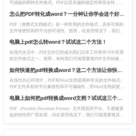
可或缺的两种文件格式。PDF以其卓越的稳定性和安全性，确
保文件在任何设备上都能保持一致的外观和格式；而Word则以
怎么把PDF转化成word？一分钟让你学会这个好用方法！
其强大的编辑和排版功能，赢得了众多用户的青睐。然而，有
时我们需要将PDF文件转换为Word格式，以便进行更深入的编
PDF（便携式文档格式）是一种常用的文件格式，具有可靠的
辑和修改。那么，电脑上如何将pdf转换成word呢？下面，我们
文件保密性和跨平台的可读性。然而，在某些情况下，我们可
将为您介绍几种实用的方法。
能需要将PDF文件转换为可编辑的Word文档，以便于对文件进
电脑上pdf怎么转word？试试这二个方法！
行修改和编辑。本文将介绍一种免费且简便的方法，帮助你在
电脑怎么把PDF转化成word。
在现代生活中，PDF文件已经成为我们日常工作和学习中常用
的文件格式之一。然而，有时我们可能需要将PDF文件转换为
3、有需要的话，设置一下自定义转换设置，然后点
Word文档，以便进行进一步的编辑或共享。在本文中，我们将
如何快速把pdf转换成word？这二个方法让你快速操作！
击开始转换。
介绍电脑上pdf怎么转word的方法来实现这一目标。
在现代办公环境中，PDF和Word文档是两种常见的文件格式。
PDF文件具有跨平台兼容性和不可编辑性，而Word文档则更易
于编辑和格式化。因此，将PDF文件转换为Word文档的需求非
电脑上如何把pdf转换成word文档？试试这三个实用方法！
常普遍。本文将介绍如何快速把pdf转换成word，帮助大家提高
工作效率。
PDF（Portable Document Format）文件因其跨平台、不易被篡
改的特性而广受欢迎，但在某些情况下，我们可能需要将其转
换为可编辑的Word文档。那么电脑上如何把pdf转换成word文
档呢？本文将介绍三种在电脑上将PDF转换为Word文档的方
法。