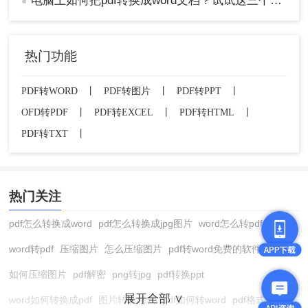
电脑上如何把pdf转换成word文档？试试这三个实用方法！
●
热门功能
PDF转WORD
丨
PDF转图片
丨
PDF转PPT
丨
OFD转PDF
丨
PDF转EXCEL
丨
PDF转HTML
丨
PDF转TXT
丨
热门关注
pdf怎么转换成word
pdf怎么转换成jpg图片
word怎么转pdf
word转pdf
压缩图片
怎么压缩图片
pdf转word免费的软件
如何压缩图片
pdf解密
png转jpg
pdf转换ppt
展开全部 ∨
word如何转换成pdf
图片转换格式
pdf如何转word
pdf格式转换