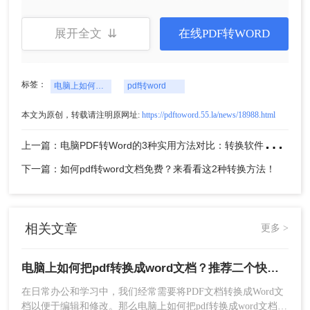
展开全文 ⇊
在线PDF转WORD
标签：
电脑上如何把pdf转换成word文档
pdf转word
4、这样就完成啦~
本文为原创，转载请注明原网址:
https://pdftoword.55.la/news/18988.html
注意：在转换前，确保PDF文档的格式正确，避免
转换后出现乱码或排版问题。如果PDF文档中包含
上
一篇：电脑PDF转Word的3种实用方法对比：转换软件、Word内置功能与在线工具详解！
大量图片或特殊格式，建议在转换前进行优化，以
提高转换质量。
下一篇：如何pdf转word文档免费？来看看这2种转换方法！
方法二：使用在线pdf转word工具
在线PDF转Word工具是一种无需安装软件的转换方
相关文章
更多 >
式。用户只需上传PDF文件到在线平台，即可进行
转换。这种方式操作简便，适合偶尔需要进行PDF
电脑上如何把pdf转换成word文档？推荐二个快捷好用的转换方法！
转Word操作的用户。
在日常办公和学习中，我们经常需要将PDF文档转换成Word文
优点：
无需安装软件，操作简便；支持多种文
档以便于编辑和修改。那么电脑上如何把pdf转换成word文档