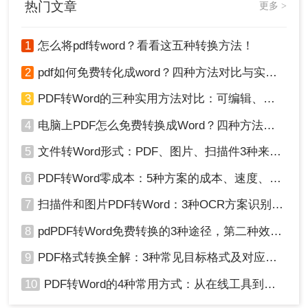
热门文章
更多 >
4、转换好了，点击下载文件，如果还需要转换，可
以继续添加哦。
注意：在转换前，确保网络连接稳定以避免上传或
1
怎么将pdf转word？看看这五种转换方法！
下载失败。
2
pdf如何免费转化成word？四种方法对比与实操指南（附详细表格）
总结
3
PDF转Word的三种实用方法对比：可编辑、保格式、避风险！
以上就是电脑上如何把pdf转换成word文档的方法介
4
电脑上PDF怎么免费转换成Word？四种方法对比与实操指南（附详细表格）!
绍了，使用专业的PDF转换软件和在线PDF转Word
5
文件转Word形式：PDF、图片、扫描件3种来源分别怎么处理！
工具都是将PDF转换成Word文档的有效方法。用户
可以根据自己的需求和实际情况选择合适的方法进
6
PDF转Word零成本：5种方案的成本、速度、精度对比！
行操作。在使用任何转换工具时，都应注意保护个
人隐私和文档安全，避免泄露敏感信息。同时，在
7
扫描件和图片PDF转Word：3种OCR方案识别率实测！
转换后应对生成的Word文档进行检查和编辑，以确
8
pdPDF转Word免费转换的3种途径，第二种效率最高！
保其格式和内容正确无误。
9
PDF格式转换全解：3种常见目标格式及对应操作方法！
10
PDF转Word的4种常用方式：从在线工具到桌面软件全梳理！