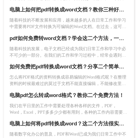
呢？本文将介绍两种常用的PDF转Word方法。
件格式转换；通常提供免费的转换服务。
电脑上如何把pdf转换成word文档？教你三种好用的方法！
缺点：
对于大型PDF文件，转换速度可能较
慢；限制转换次数。
随着科技的不断发展和应用，越来越多的人在日常工作和学习
中需要将PDF文件转换为可编辑的Word文档。在过去，这可能
推荐工具：
转转大师在线PDF转换工具
是一项繁琐且复杂的任务，但现在我们有许多便捷的方法和工
pdf如何免费转word文档？学会这二个方法，一分钟就可轻松解决！
具来完成这个任务。那么电脑上如何把pdf转换成word文档呢？
操作步骤：
本文将为您介绍几种最方便且高效的方法，帮助您在电脑上轻
1、打开在线pdf转word：https://pdftoword.55.la/
随着科技的发展，电子文档已经成为我们日常工作和学习中必
松将PDF转换为Word文档。
不可少的一部分。在我们的工作和学习过程中，经常会遇到需
要将PDF文件转换为可编辑的Word文档的情况。那么，有没有
如何免费把pdf转换成word文档？分享二个简单方便的方法！
免费的方法将PDF转换为Word文档呢？本文将为大家介绍一些
免费而且高质量的PDF转Word工具。
怎么将PDF格式的资料转换成容易编辑的Word格式呢？在整理
资料的时候最难过的莫过于文档不能直接编辑，不能修改里面
的内容了。所以，工作中经常需要将如何免费把pdf转换成word
电脑pdf怎么转成word格式？教你二个免费方法！
文档，不过也不用太担心，pdf转word很简单的，下面就来教会
大家。
我们在平日里的工作中需要处理各种各样的文件，PDF，
Word，Excel，PPT多多少少都有用到，各种的工作内容需要用
到不同的工具，在一些的情况下我们需要把PDF转换为Word格
2、上传PDF文件。
电脑上如何将pdf转换成word？这二个方法很实用！
式，很多初入职场的小伙伴不清楚电脑pdf怎么转成word格式，
那么小编下面就来分享二个免费转换方法，一起来看看吧。
随着数字化办公的普及，PDF和Word已成为我们日常工作中不