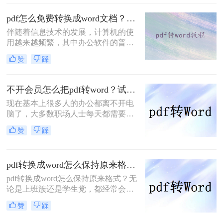
pdf转换成word？很多人可能不不知道
怎么转换。那么今天就来给大家分享
pdf怎么免费转换成word文档？亲测好用的方法分享！
一下pdf转word的方法。
伴随着信息技术的发展，计算机的使
用越来越频繁，其中办公软件的普及
也使大家的工作效率越来越高，对于
赞
踩
很多人来说，电脑已经成为生活的一
部分。但仍有许多软件功能不够熟
练，相应的操作要求也越来越高，其
不开会员怎么把pdf转word？试试这二个方法！
中还有 PDF文件格式转换，想要将
现在基本上很多人的办公都离不开电
pdf转换成word文档，这个问题把握好
脑了，大多数职场人士每天都需要处
了，可以让工作更快捷，对于这种pdf
理各种各样的办公文件，而文件的格
转word之后怎么编辑，下面一看看pdf
赞
踩
式转换也是经常遇到的，如果你还不
怎么免费转换成word文档吧。
是很熟悉，建议你去转转大师PDF转
换器的官网看看，接下来小编就跟大
pdf转换成word怎么保持原来格式？四个方法教你正确打开！
家一起聊一聊不开会员怎么把pdf转
word？下面一起看看吧。
pdf转换成word怎么保持原来格式？无
论是上班族还是学生党，都经常会碰
到需要给文件转格式的问题，PDF文
赞
踩
件一般不好直接编辑，需要转成word
文件再进行编辑，但遇见不好用的转