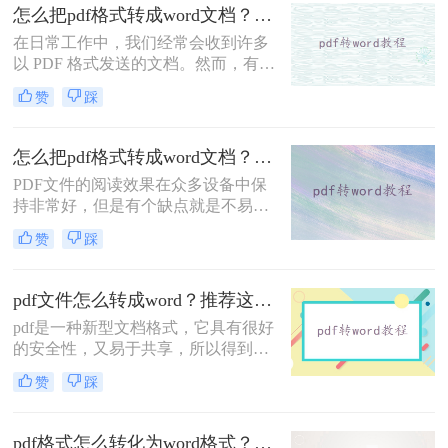
式，很多初入职场的小伙伴不清楚电
怎么把pdf格式转成word文档？你可以试着这样转换~
脑pdf怎么转成word格式，那么小编下
在日常工作中，我们经常会收到许多
面就来分享二个免费转换方法，一起
以 PDF 格式发送的文档。然而，有时
来看看吧。
候我们需要编辑 PDF 文件中的内容，
赞
踩
而 PDF 文件并不是一个易于编辑的格
式。在这种情况下，将 PDF 文件转换
成 Word 文档是非常必要的。转换
怎么把pdf格式转成word文档？教你一种简单好用的转换方法！
PDF 文件成 Word 文档的方法有很
PDF文件的阅读效果在众多设备中保
多，以下是怎么把pdf格式转成word文
持非常好，但是有个缺点就是不易编
档方法。
辑，有些不想被别人编辑内容的朋友
赞
踩
呢，就喜欢把文档做成PDF格式的，
这样既不影响观看又不易被篡改。不
过，当你办公整理资料的时候需要将
pdf文件怎么转成word？推荐这二种方法！
文档内容复制下来，接到都是PDF格
pdf是一种新型文档格式，它具有很好
式的文档，那就很心累了。这时候就
的安全性，又易于共享，所以得到了
需要把pdf格式转成word文档了，那么
广泛的应用。我们认可它的优点，同
怎么把pdf格式转成word文档呢？下面
赞
踩
时也要接受它的缺点，比如说pdf不是
讲讲在线转换方法。
很好编辑，为此我们想了很多解决方
法，有人说可以把pdf转换成word。下
pdf格式怎么转化为word格式？教大家几个转换方法！