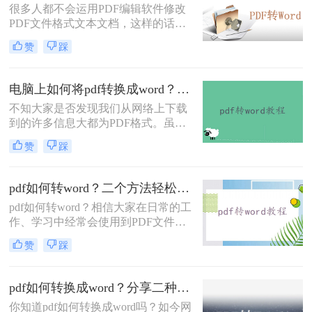
很多人都不会运用PDF编辑软件修改
最主要的作用还是为用户们提供方
PDF文件格式文本文档，这样的话，
便，特殊情况下这两种文档是可以互
碰到了这类文件格式该如何处理呢？
相转换格式的，那么如何将pdf转换成
赞
踩
实际上有效的方法便是将其转为Word
word呢？今天就是跟大家分享下两种
文件格式，那样就可以轻轻松松对文
PDF文件转换方式。
档进行修改啦！那么pdf怎么转换成
电脑上如何将pdf转换成word？分享2种简单方法~
word呢？下面来给大家讲讲pdf文档转
不知大家是否发现我们从网络上下载
换成word文档的方法。
到的许多信息大都为PDF格式。虽然
说该文件的格式是非常好用，而且极
赞
踩
其清晰，演示起来非常的方便快捷，
但是这样优秀的格式还是有着一定的
缺陷的，就是我们只能够对这种格式
pdf如何转word？二个方法轻松完成！
进行查看，而我们不能够对它进行修
pdf如何转word？相信大家在日常的工
改，导致文档中如果有小错误，大家
作、学习中经常会使用到PDF文件，
也是没有办法能够直接进行修改的
一般我们都是用它来传输或者是保存
赞
踩
文件的，非常方便。但是也有一个问
题，PDF文件不易编辑修改，因此很
多小伙伴们都会选择将PDF文件转换
pdf如何转换成word？分享二种简单方法~
成Word再编辑修改，今天就来给大家
你知道pdf如何转换成word吗？如今网
分享二种PDF转Word的方法，记得收