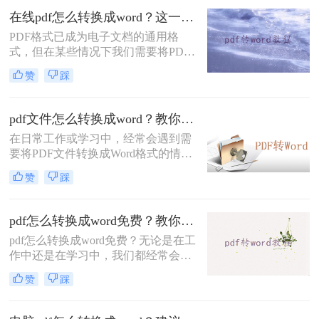
转换成word文档的方法。
在线pdf怎么转换成word？这一种转换方法了解一下！
PDF格式已成为电子文档的通用格
式，但在某些情况下我们需要将PDF
转换成Word文档进行编辑和进一步处
赞
踩
理。本文将介绍一种常用的在线PDF
转换成Word的方法，让您轻松解决在
线pdf怎么转换成word问题。
pdf文件怎么转换成word？教你三个方法！
在日常工作或学习中，经常会遇到需
要将PDF文件转换成Word格式的情
况。无论是为了编辑、修改或者是对
赞
踩
其中的文字内容进行复制、粘贴，将
PDF转换成Word格式都是非常有用
的。那么，pdf文件怎么转换成word
pdf怎么转换成word免费？教你三个pdf转word方法。
呢？本文将详细介绍三种方法，确保
pdf怎么转换成word免费？无论是在工
你可以轻松快速地将PDF文件转换成
作中还是在学习中，我们都经常会遇
可编辑的Word格式。
到需要将PDF文件转换为Word文档的
赞
踩
情况。那么，如何将PDF转换为Word
文档呢？下面将介绍三种常用的方
法。