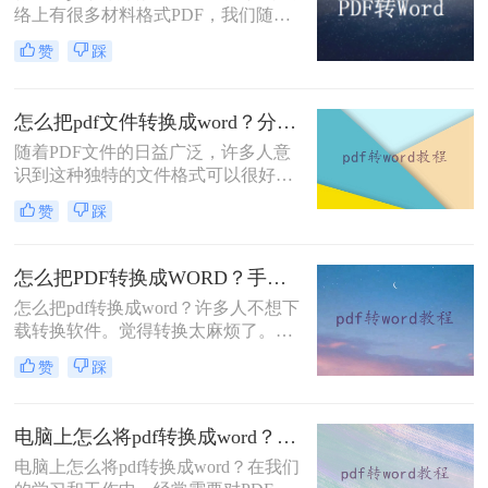
络上有很多材料格式PDF，我们随便
藏再看！
下载的一份文件可能都是PDF格式
赞
踩
的，当你想要复制里面的内容或者是
直接使用时，就会发现PDF格式的文
件不好编辑，我们要编辑则需要将pdf
怎么把pdf文件转换成word？分享一种简单方法~
如何转换成word，那么如何将PDF转
换Word呢？今日小编为大家解答这个
随着PDF文件的日益广泛，许多人意
让很多人好奇的问题，下面一起看看
识到这种独特的文件格式可以很好地
吧。
保护里面的数据和数据，但当需要修
赞
踩
改时却很难下手。想要修改PDF文
件，最好的方法就是将pdf文件转换成
word，在Word文档上面修改，那么怎
怎么把PDF转换成WORD？手把手教你在线转换！
么把pdf文件转换成word呢？下面一起
怎么把pdf转换成word？许多人不想下
看看这个方法吧。
载转换软件。觉得转换太麻烦了。那
么是否有在线转换方法？当然是有
赞
踩
的，在线pdf转word简单快捷，方便转
换数量少的朋友。那么，下面一起来
看看在线转换的方法吧。
电脑上怎么将pdf转换成word？下面二种方法马上教会你
电脑上怎么将pdf转换成word？在我们