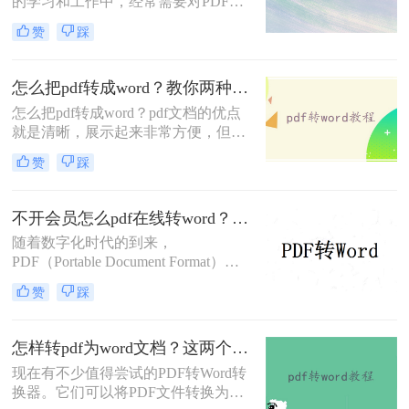
的学习和工作中，经常需要对PDF文
档进行转换。转换时，大家是否遇到
赞
踩
过PDF转换乱码、转换时排版错乱、
转换后还是图片、转换速度慢等问
题？
怎么把pdf转成word？教你两种PDF文件转换方法！
怎么把pdf转成word？pdf文档的优点
就是清晰，展示起来非常方便，但是
我们的pdf文档中的任何内容都是不能
赞
踩
够进行编辑修改的，如果我们想要修
改文档中错误的内容，我们这个时候
可以选择格式转换，把pdf文件给转换
不开会员怎么pdf在线转word？分享一个实用免费的方法！
为word文档就可以了！下面一起看看
随着数字化时代的到来，
二种方法。
PDF（Portable Document Format）成
为了一种非常常见的电子文档格式。
赞
踩
然而，有时候我们需要对PDF文件进
行编辑或修改，这时候将其转换成
Word文档就非常有必要了。 那么，
怎样转pdf为word文档？这两个方法让效率翻倍~
不开会员怎么pdf在线转word呢？下面
现在有不少值得尝试的PDF转Word转
一起看看吧。
换器。它们可以将PDF文件转换为可