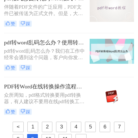
面我们先来看看pdf文件怎么转成word
伴随着PDF文件的广泛应用，PDF文
方法。
件已被传送为正式文件。但是，大多
数人仍然偏爱使用Word进行编辑，无
赞
踩
法处理手边的PDF文件。pdf格式怎么
转化为word格式？别害怕，今天小编
就为大家解答。在小编通过几个在小
pdf转word乱码怎么办？使用转转大师试一试！
编实践中将PDF转化为Word文档的方
pdf转word乱码怎么办？我们在工作中
法之后，给大家整理了pdf转word的方
经常会遇到这个问题，客户向你发来
法。
PDF文件，但是我们要修改、复制文
赞
踩
字或者是要将里面的图片导出来，需
要转格式，但是在转换的过程中，经
常会遇到的一个问题，那就是乱码和
PDF转Word在线转换操作流程：从上传到下载1分钟搞定！
排版混乱，这样处理起来也是十分的
众所周知，pdf格式转换要用pdf转换
麻烦。为什么会乱码呢？要怎样才不
器，有人建议不要用在线pdf转换工
会乱码？
具，认为存在一定风险，有可能泄露
赞
踩
文件内容。其实，只有你选择一款足
够专业，足够安全的pdf在线转换器，
<
1
2
3
4
5
6
7
这些问题都是可以避免的。下面小编
就给大家推荐一款，顺便看看pdf转