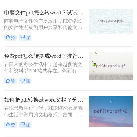
公司的要求契合并提高培训效果，那
就需要将培训材料转换为可编辑的
电脑文件pdf怎么转word？试试下面的几种方法！
word格式。小编也有一些能够PDF转
随着电子文件的广泛应用，PDF格式
Word的软件，一键就快速解决了文件
的文件逐渐成为用户共享和传输文件
格式转换的问题，那如果你不知道怎
的首选。然而，有时候我们需要对
么将pdf转换成word，下面小编就开始
赞
踩
PDF文件进行编辑，PDF与Word格式
分享！
之间的转换就显得尤为重要。本文将
为大家详细介绍电脑文件pdf怎么转
免费pdf怎么转换成word？推荐这三种方法给你！
word的方法。
在日常的办公生活中，越来越多的文
件和资料以PDF格式存在。然而有时
我们需要对这些PDF文件进行修改、
赞
踩
编辑或重新利用其中的内容，而面对
无法直接编辑的PDF格式，PDF转
Word的方法就很重要了。但是大家了
如何把pdf转换成word文档？分享三种简单方法~
解哪些pdf转word技巧呢？下面就教大
在现代数字化时代，PDF和Word是我
家免费pdf怎么转换成word方法，快来
们生活中常用的文档格式。然而，有
看看有没有适合你的吧！
时候我们需要将PDF转换成Word文
赞
踩
档，以方便编辑、更改或重复利用其
中的内容。本文将介绍一些如何把pdf