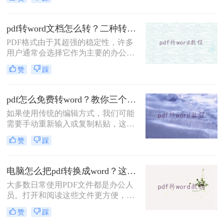
转word怎么在线免费吗？说到格式转
换，大家了解的有多少呢？今天我们
就来看看是怎么将#other#的，下次遇
pdf转word文档怎么转？二种转换方法了解一下！
到这种问题就不用担心了。
PDF格式由于其超强的稳定性，许多
用户通常会选择它作为主要的办公文
件。然而，在一些特殊的时刻，优势
赞
踩
会逐渐转化为缺点。例如，如果你想
学习PDF文件的一些内容，你需要把
它们转换成Word来复制它们。那么，
pdf怎么免费转word？教你三个方法！
pdf转word文档怎么转呢？这里分享二
如果使用传统的编辑方式，我们可能
个简单的操作方法。让我们来看看。
需要手动重新输入或复制粘贴，这样
既费时又容易出错；但借助了文档转
赞
踩
换工具，可以将PDF转换为可编辑的
Word文档，然后直接在文档中修改和
调整条款，轻松完成编辑任务。大家
电脑怎么把pdf转换成word？这两种方法很方便！
知道pdf怎么免费转word吗？下面小编
大多数日常使用PDF文件都是办公人
告诉你们~
员。打开和阅读这些文件更方便，但
在PDF中添加一些内容更困难，这需
赞
踩
要转换PDF文件的格式。电脑怎么把