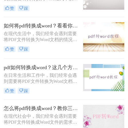
编辑、修改或复制其中的内容。那
赞
踩
么，电脑pdf怎么转换成word呢？本文
将为您详细介绍几种简单又实用的方
法。
如何将pdf转换成word？看看你最适合哪种方法！
在现代生活中，我们经常会遇到需要
将PDF文件转换为Word文档的情况。
不管是出于编辑需要，还是为了方便
赞
踩
和共享，将PDF转换为Word是一个十
分常见的需求。虽然市面上有很多在
线工具和软件可以完成这项任务，但
pdf如何转换成word？这几个方法教你轻松转换！
是选择一个高效且易于使用的工具非
在日常生活和工作中，我们经常会遇
常重要。在本文中，我们将向您介绍
到需要将PDF文件转换为Word文档的
如何将pdf转换成word，并提供一些值
情况。转换后的文档可以方便地进行
得信赖的工具供您选择。
赞
踩
编辑、排版和分享，满足不同的需
求。本文将详细介绍pdf如何转换成
word方法，帮助您轻松实现转换。
怎么将pdf转换成word？教你三个方法！
在现代社会中，我们经常会遇到需要
将PDF文件转换成Word文件的需求。