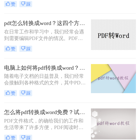
无论是为了编辑文本内容，还是为了
赞
踩
复制、粘贴或进行其他操作，将PDF
转换成Word可以极大地方便我们的工
作和学习。那么，怎么将pdf转换成
pdf怎么转换成word？这四个方法教你轻松搞定！
word呢？本文将为大家提供详细的教
在日常工作和学习中，我们经常会遇
程及推荐一些高效的软件，帮助大家
到需要编辑PDF文件的情况。PDF文
顺利完成转换任务。
件格式的普及使得我们可以在不同的
赞
踩
设备上阅读和分享文件，但它也带来
了一些不便，比如无法直接编辑的问
题。幸运的是，现在有一种简单而高
电脑上如何将pdf转换成word？分享3种简单方法~
效的方法可以解决这个问题，那就是
随着电子文档的日益普及，我们经常
将PDF文件转换为Word文件。本文将
会接触到各种格式的文件，其中PDF
为大家介绍pdf怎么转换成word方法，
和Word文档是最常见的两种格式。有
下面一起看看吧。
赞
踩
时候我们可能需要将PDF转换成
Word，以便编辑或修改其中的内容。
本文将介绍电脑上如何将pdf转换成
怎么将pdf转换成word免费？试试下面的几种方法！
word方法，帮助你在电脑上快速将
PDF文件格式，的确给我们的工作和
PDF文档转换成可编辑的Word文档。
生活带来了许多方便，PDF阅读时，
可以固定版面不跳格式，但是PDF也
赞
踩