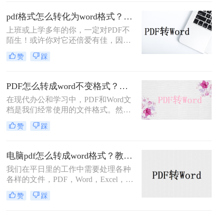
换器，转换完的文件简直乱七八糟。
pdf格式怎么转化为word格式？三种操作方法分享给你！
所以这里给大家推荐几个好用的PDF
转换方法。
上班或上学多年的你，一定对PDF不
陌生！或许你对它还倍爱有佳，因为
不管在哪它都能保留住你设置好的文
赞
踩
档格式！不过，有时候你对它可能也
咬牙切齿！因为想从中复制些内容却
经常遇到重重阻碍...但，若是PDF能
PDF怎么转成word不变格式？手把手教你转换！
随时转成Word文档，这种障碍也就不
在现代办公和学习中，PDF和Word文
存在啦，它依旧是你的宠儿~
档是我们经常使用的文件格式。然
而，有时我们需要将PDF文件转换成
赞
踩
Word文档以方便编辑和修改。随着技
术的发展，如今我们可以通过在线转
换工具来实现这一目标。那么，PDF
电脑pdf怎么转成word格式？教你二个免费方法！
怎么转成word不变格式呢?接下来，
我们在平日里的工作中需要处理各种
让我们一起去了解一下吧!
各样的文件，PDF，Word，Excel，
PPT多多少少都有用到，各种的工作
赞
踩
内容需要用到不同的工具，在一些的
情况下我们需要把PDF转换为Word格