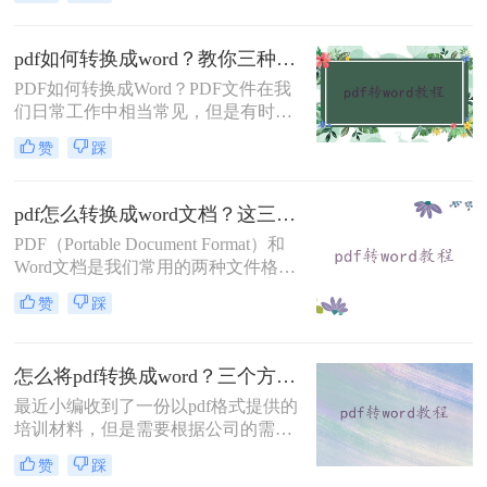
并非万能的使用场景，比如PDF的内
容需要更好的时候，就会比较麻烦，
选择PDF格式的内容需要更好的时
pdf如何转换成word？教你三种好用的方法！
候，就会比较麻烦，选择PDF格式的
PDF如何转换成Word？PDF文件在我
时候，PDF格式也不是万能的，比如
们日常工作中相当常见，但是有时我
编辑内容的时候，就会比较麻烦，需
们需要将PDF文件转换为可编辑的
要转换成Word的格式，但是怎么将
赞
踩
Word文档，以方便我们进行编辑。那
pdf转换成word免费需要用PDF转换工
么，该怎样有效地将PDF文件转换为
具，下面我们将学习PD
Word文档呢？下面一起看看吧。
pdf怎么转换成word文档？这三个方法轻松实现文档格式转换！
PDF（Portable Document Format）和
Word文档是我们常用的两种文件格
式。有时我们需要将PDF文件转换成
赞
踩
Word文档来编辑或进行其他操作，但
很多人并不清楚如何实现这一功能。
今天，我将详细介绍pdf怎么转换成
怎么将pdf转换成word？三个方法轻松完成！
word文档方法，帮助您轻松将PDF文
件转换成可编辑的Word文档。
最近小编收到了一份以pdf格式提供的
培训材料，但是需要根据公司的需求
进行个性化调整和定制化设计，不能
赞
踩
完全照搬照抄。为了确保培训课程与