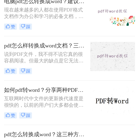
电脑pdf怎么转换成word？建议收藏这二种转换方法！
现在越来越多的人都在使用PDF格式
文档作为办公和学习的必备文档，但
是可惜由于PDF本身的限制，导致其
赞
踩
不能很方便的转换回文字形式，又或
者较难把原有的文档格式很好的还原
出来，这里小编总结一些电脑pdf怎么
pdf怎么样转换成word文档？三种操作方法分享给你！
转换成word的方法推荐给大家，方便
说到PDF文件，我不得不说它真的很
日常应用。
容易阅读。但最大的缺点是它无法修
改。在这个时候，我们只能无奈叹
赞
踩
息。我们想要将PDF文件变成我们可
以修改的格式，我们需要使用一些方
法来实现它。比如说pdf怎么样转换成
如何pdf转word？分享两种PDF文件转换方式！
word文档。那么问题来了，怎么pdf转
互联网时代中文件的更新换代速度是
word呢？方法如下，快来Mark吧！
很快的，以前的用户们大多都会使用
Word文档来记录各种信息，随着技术
赞
踩
的进步，近两年来PDF文档愈发火爆
起来，虽然没有完全取代Word文档，
但是PDF文档的应用范围是越来越广
pdf怎么转换成word？这三种方法你可以试试！
了。无论是PDF文档还是Word文档，