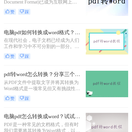
Document Format)已成为互联网上最
受欢迎的文档格式之一。然而，在某
赞
踩
些情况下，我们可能需要将PDF文件
转换为可编辑的Word文档，这样我们
可以更方便地修改和重新使用文档内
电脑pdf如何转换成word格式？教你二种好用的方法！
容。本文将向您介绍电脑上pdf转word
文档怎么转方法，帮助您轻松地将
在现代社会，电子文档已经成为人们
PDF文件转换为Word文档。
工作和学习中不可分割的一部分。有
时我们可能会在电脑中收到一些重要
赞
踩
的PDF文件，但由于一些需要进行编
辑、修改或复用的原因，我们需要将
其转换成Word格式。本文将详细介绍
pdf转word怎么转换？分享三个简单的方法！
电脑pdf如何转换成word格式。​
从PDF文件中提取文字并将其转换为
Word格式是一项常见但又有挑战性的
任务。无论是为了编辑、复制或者重
赞
踩
新格式化内容，将PDF转为Word可以
提供更多的灵活性和便利性。在本文
中，我们将介绍pdf转word怎么转换方
电脑pdf怎么转换成word？试试这三个转换方法！
法，帮助您实现这一转换。
PDF是一种常见的文档格式，但有时
我们需要将其转换为Word格式，以便