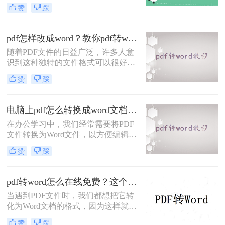
编辑的Word文档。同时，一些转换器
赞
踩
还提供额外的功能，例如保持原始格
式和布局、支持批量转换等选项，使
我们在处理和编辑文档时更加灵活。
pdf怎样改成word？教你pdf转word在线免费方法！
如果你也在找PDF转Word免费转换器
随着PDF文件的日益广泛，许多人意
的话，下面小编就来分享下怎样转pdf
识到这种独特的文件格式可以很好地
为word文档吧！
保护里面的数据和数据，但当需要修
赞
踩
改时却很难下手。想要修改PDF文
件，最好的方法就是将pdf改成word，
在Word文档上面修改，那么pdf怎样
电脑上pdf怎么转换成word文档？你可以试着这样在线转换~
改成word呢？下面一起看看吧！
在办公学习中，我们经常需要将PDF
文件转换为Word文件，以方便编辑和
排版。但是，很多人在尝试转换时却
赞
踩
遇到了困难。今天，我们就来介绍一
款简单易用的PDF转Word工具，让你
轻松转换，愉快办公！
pdf转word怎么在线免费？这个方法可以帮到你！
当遇到PDF文件时，我们都想把它转
化为Word文档的格式，因为这样就能
编辑PDF文件了。那么你知道怎么pdf
赞
踩