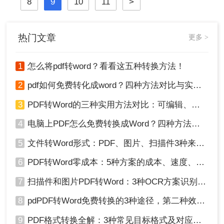
8
9
10
11
>
word在线转换怎么操作?
热门文章
更多 >
1
怎么将pdf转word？看看这五种转换方法！
2
pdf如何免费转化成word？四种方法对比与实操指南（附详细表格）
3
PDF转Word的三种实用方法对比：可编辑、保格式、避风险！
4
电脑上PDF怎么免费转换成Word？四种方法对比与实操指南（附详细表格）!
5
文件转Word形式：PDF、图片、扫描件3种来源分别怎么处理！
6
PDF转Word零成本：5种方案的成本、速度、精度对比！
7
扫描件和图片PDF转Word：3种OCR方案识别率实测！
8
pdPDF转Word免费转换的3种途径，第二种效率最高！
9
PDF格式转换全解：3种常见目标格式及对应操作方法！