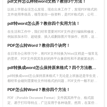
pdf文件怎么样转word文档？教你3个方法！
式，很多初入职场的小伙伴不清楚电脑pdf怎么转成word格式，
那么小编下面就来分享二个免费转换方法，一起来看看吧。
以前上学那会没怎么发现，现在出来工作了，发现PDF格式的
文件使用率很高，领导发你一份资料，是PDF格式的，公司发
布的各种通知，是PDF格式的，就连消费后收到的电子发票也
pdf转word怎么弄？教你四个实用方法！
是PDF格式的，看来职场上PDF文件十分的受欢迎，稍微了解
一下就知道为什么呢，原来是因为PDF文件在传输和阅读上不
在生活和工作中，我们经常需要对PDF文件进行编辑和修改，
会受任何条件影响，不像其他文档，如果换个低版本的软件打
例如添加水印、超链接、插入或删除图片等操作。然而，这些
开，可能会出现不兼容，或者是排版错乱等情况，而PD
操作不能直接在PDF文件上进行，因此常见的方法就是将其转
PDF怎么转Word？教你四个诀窍！
换为Word文件进行编辑。如果你不知道pdf转word怎么弄，别
担心，下面我给大家介绍几种超实用的方法!
在日常办公和学习中，将PDF文件转换为Word文档是一项常见
1、下载安装转转大师，然后添加PDF文件进行转
的需求。PDF文件因其良好的跨平台兼容性和不易被篡改的特
换。
性而广受欢迎，但在需要编辑或修改文件内容时，Word文档则
pdf转换成word怎么保持原来格式？四个方法教你正确打开！
显得更为灵活和方便。那么PDF怎么转Word呢？下面将详细介
绍几种将PDF转Word的方法，以帮助您更高效地完成工作。
pdf转换成word怎么保持原来格式？无论是上班族还是学生党，
都经常会碰到需要给文件转格式的问题，PDF文件一般不好直
接编辑，需要转成word文件再进行编辑，但遇见不好用的转换
PDF怎么转Word？教你四个方法！
器，转换完的文件简直乱七八糟。所以这里给大家推荐几个好
用的PDF转换方法。
PDF（Portable Document Format）文件因其跨平台、格式固
定、易于打印等特点，广泛应用于各种场景。然而，在某些情