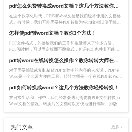
况下，我们可能需要将PDF文件转换为Word文档以便于编辑和
pdf怎么免费转换成word文档？这几个方法教你轻松搞定！
修改。那么PDF怎么转Word呢？以下将详细介绍几种PDF转
Word的方法，帮助您轻松完成转换。
在这个数字化时代，PDF和Word文档是我们经常使用的文档格
式。有时候，我们可能需要将PDF转换为Word文档以便于编辑
或者格式调整。但是，购买专业软件费用高昂，而且并不是每
怎样使pdf转word文档？教你3个方法！
个人都能负担得起。那么pdf怎么免费转换成word文档呢？答案
2、文件上传后可以设置一下转换的页数范围、输出
是肯定的！在本文中，我们将介绍几种简单易行的方法，让您
PDF文件格式，的确给我们的工作和生活带来了许多方便，
格式、转换效果以及保存路径，设置完毕好点击开
轻松地将PDF转换为Word文档。
PDF阅读时，可以固定版面不跳格式，但是PDF也并非万能的
始转换即可。
使用场景，比如PDF的内容需要更好的时候，就会比较麻烦，
pdf转word在线转换怎么操作？教你转转大师在线转换！
选择PDF格式的内容需要更好的时候，就会比较麻烦，选择
PDF格式的时候，PDF格式也不是万能的，比如编辑内容的时
对于需要编辑或复制粘贴PDF文档中的内容的人来说，PDF转
候，就会比较麻烦，需要转换成Word的格式，但是怎样使pdf
Word是一个非常方便的工具。转转大师是一个在线PDF转Word
转word文档需要用PDF转换工具，下面我们将学习怎样使pdf转
的工具，它可以帮助您轻松地将PDF文档转换为可编辑的Word
word文档的方法。
pdf如何转换成word？这几个方法教你轻松转换！
文件。那么pdf转word在线转换怎么操作呢？在本文中，我们将
详细介绍如何使用转转大师进行PDF转Word操作。
在日常生活和工作中，我们经常会遇到需要将PDF文件转换为
Word文档的情况。转换后的文档可以方便地进行编辑、排版和
分享，满足不同的需求。本文将详细介绍pdf如何转换成word方
法，帮助您轻松实现转换。
热门文章
更多 >