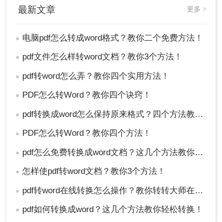
格式编辑功能进行调整。
最新文章
更多 >
兼容性问题：不同软件和设备对PDF和Word的兼容
性可能有所不同。确保在目标设备和软件中能够顺
电脑pdf怎么转成word格式？教你二个免费方法！
利打开和编辑转换后的Word文档。
●
更新软件：为了获得更好的转换效果和功能，建议
pdf文件怎么样转word文档？教你3个方法！
●
定期更新您所使用的转换工具或软件套件。
四、结论
pdf转word怎么弄？教你四个实用方法！
●
将PDF文件转换为Word文档是常见的需求，尤其在
PDF怎么转Word？教你四个诀窍！
●
进行内容编辑、排版或重新使用原始数据时。通过
了解PDF和Word的差异以及选择合适的转换方法，
pdf转换成word怎么保持原来格式？四个方法教你正确打开！
●
您能够更轻松地完成转换工作。在使用任何转换工
具时，请注意文件质量、隐私保护和格式调整等方
PDF怎么转Word？教你四个方法！
●
面的问题。希望这篇文章能帮助您顺利完成PDF转
pdf怎么免费转换成word文档？这几个方法教你轻松搞定！
●
Word的任务，提高工作效率。
怎样使pdf转word文档？教你3个方法！
●
pdf转word在线转换怎么操作？教你转转大师在线转换！
●
pdf如何转换成word？这几个方法教你轻松转换！
●