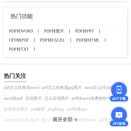
热门功能
PDF转WORD
丨
PDF转图片
丨
PDF转PPT
丨
OFD转PDF
丨
PDF转EXCEL
丨
PDF转HTML
丨
PDF转TXT
丨
热门关注
pdf怎么转换成word
pdf怎么转换成jpg图片
word怎么转pdf
word转pdf
压缩图片
怎么压缩图片
pdf转word免费的软件
如何压缩图片
pdf解密
png转jpg
pdf转换ppt
展开全部 ∨
word如何转换成pdf
图片转换格式
pdf如何转word
pdf格式转换
在线pdf转换成word
pdf转图片
pdf怎么转换成jpg图片
图片转pdf