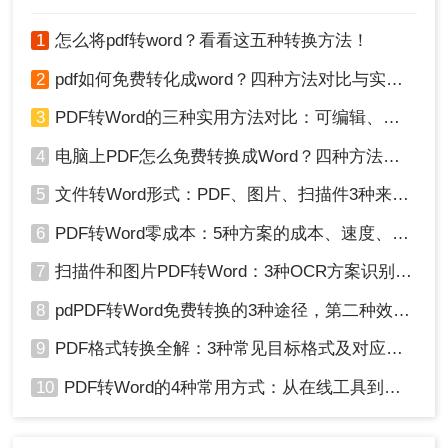
1
怎么将pdf转word？看看这五种转换方法！
3、转换成功，点击打开即可查看。
2
pdf如何免费转化成word？四种方法对比与实操指南（附详细表格）
方法3、使用Microsoft Office套件
3
PDF转Word的三种实用方法对比：可编辑、保格式、避风险！
通过Microsoft Word的“打开”功能，选择PDF文件并
4
电脑上PDF怎么免费转换成Word？四种方法对比与实操指南（附详细表格）!
按照提示进行转换。这种方法适用于Windows用
户，但转换效果可能不如专业工具。
5
文件转Word形式：PDF、图片、扫描件3种来源分别怎么处理！
三、转换过程中的注意事项
6
PDF转Word零成本：5种方案的成本、速度、精度对比！
文件质量：在转换过程中，请注意文件的质量。部
分转换工具可能会丢失原始文件的格式或导致文字
7
扫描件和图片PDF转Word：3种OCR方案识别率实测！
模糊。建议在转换后检查文件质量并进行必要的编
辑和调整。
8
pdPDF转Word免费转换的3种途径，第二种效率最高！
隐私保护：在使用在线转换工具时，确保上传的
9
PDF格式转换全解：3种常见目标格式及对应操作方法！
PDF文件不包含敏感或私密信息。选择可信赖的在
线平台，避免泄露个人信息或数据。
10
PDF转Word的4种常用方式：从在线工具到桌面软件全梳理！
格式调整：转换后的Word文档可能需要手动调整格
式，如段落、字体、颜色等。根据需要使用Word的