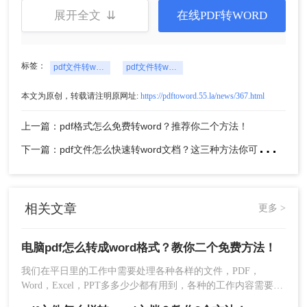
展开全文 ⇊
在线PDF转WORD
标签：
pdf文件转word文档
pdf文件转word文件
本文为原创，转载请注明原网址:
https://pdftoword.55.la/news/367.html
上一篇：pdf格式怎么免费转word？推荐你二个方法！
下
一篇：pdf文件怎么快速转word文档？这三种方法你可以试试！
4、转换成功点击下载即可。
方法2、使用专门的PDF转换软件
相关文章
更多 >
如Adobe Acrobat、转转大师PDF转换器等软件，可
以方便地将PDF转换为Word格式。以下是使用转转
电脑pdf怎么转成word格式？教你二个免费方法！
大师PDF转换器操作步骤：
我们在平日里的工作中需要处理各种各样的文件，PDF，
Word，Excel，PPT多多少少都有用到，各种的工作内容需要用
到不同的工具，在一些的情况下我们需要把PDF转换为Word格