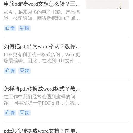
档，同时也需要格式转换，比如说将
电脑pdf转word文档怎么转？三种常用方法可实现！
pdf转换成word，那么你知道什么有效
如今，越来越多的电子书籍、产品描
又快速的免费pdf转word方法吗？不知
述、公司通知、网络数据和电子邮件
道的朋友可以往下看。
开始使用PDF格式文件。Adobe设计
赞
踩
PDF文件格式的目的是支持跨平台、
多媒体集成的信息出版和发布，特别
是对网络信息发布的支持。为了实现
如何把pdf转为word格式？教你三招，免费转word！
这一目标，PDF具有许多其他电子文
PDF更有利于统一格式传阅，Word更
件格式无法比拟的优势。但是PDF却
容易编辑。因此，在收到PDF文件
不能直接编辑，因此需要pdf转word，
后，将PDF转换为Word是很多的人工
那么电脑pdf转word文档怎么转呢？下
赞
踩
作需求。市场上大多数把pdf转为word
面就来看看吧。
格式工具不仅需要收费，而且转换质
量也不好。今天，小编将与您分享两
怎样将pdf转换成word格式？教你二种免费的方法！
个免费有用的pdf转word方法，转换效
在工作中我们经常会遇到这样的问
率特别高哦~
题，同事发我一份PDF文件，让我帮
忙将pdf转换成word格式，PDF文件很
赞
踩
便利，在阅读和分享上极具优势，但
是在编辑上不能直接编辑，要想编辑
还得转换成word文档，那么问题来
pdf怎么转换成word文档？简单实用的方法推荐给你！