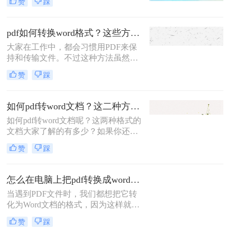
赞
踩
费转？今天师兄就给大家分享三种简
我相信你很快就能学会pdf转word的方
单的PDF转Word的方法吧！值得收
法。
藏！
pdf如何转换word格式？这些方法轻松免费转换！
大家在工作中，都会习惯用PDF来保
持和传输文件。不过这种方法虽然很
很好的保护了文件的安全性，但是当
赞
踩
我们需要对PDF文件进行编辑的时候
就会比较麻烦。那你们想知道pdf如何
转换word格式吗？别急，下面小编就
如何pdf转word文档？这二种方法建议收藏！
来告诉你们pdf转word，你们快来看看
如何pdf转word文档呢？这两种格式的
吧！
文档大家了解的有多少？如果你还是
初入职场的菜鸟不懂得对文件的运
赞
踩
用，那么一定快快学起来，因为办公
少不了使用各式各样的文档，同时也
需要格式转换，比如说pdf转word文
怎么在电脑上把pdf转换成word？转转大师在线转换就能解决！
档，那么你知道什么有效又快速的pdf
当遇到PDF文件时，我们都想把它转
转word方法方法吗？不知道的朋友可
化为Word文档的格式，因为这样就能
以往下看。
编辑PDF文件了。那么你知道怎么在
赞
踩
电脑上把pdf转换成word吗？说到格式