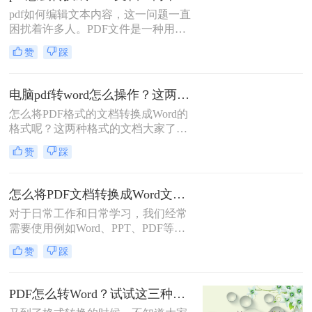
了，怎样将pdf转换成word格式？这类
pdf如何编辑文本内容，这一问题一直
操作对工作经验丰富的人自然不在话
困扰着许多人。PDF文件是一种用来
下，但对于职场新手来说，就让人很
阅读的高清晰度文件，用于防止编辑
头疼了，学会这个将pdf转换成word格
赞
踩
对其进行修改。那么如何修改PDF的
式方法，再也不用担心不会转格式！
内容呢？我们可以把pdf转换成word文
下面就一起来了解一下吧。
档，然后直接在Word中修改，这样虽
电脑pdf转word怎么操作？这两种超简单方法，1分钟就可以轻松转换！
然多了个步骤，但是我们也能如意的
怎么将PDF格式的文档转换成Word的
将文档内容修改，那么pdf怎么转换成
格式呢？这两种格式的文档大家了解
word文档呢？下面一起看看吧。
的有多少？如果你还是初入职场的菜
赞
踩
鸟不懂得对文件的运用，那么一定快
快学起来，因为办公少不了使用各式
各样的文档，同时也需要格式转换，
怎么将PDF文档转换成Word文档？教你在线转换操作步骤
比如说电脑pdf转word怎么操作，那么
对于日常工作和日常学习，我们经常
你知道什么有效又快速的pdf转word方
需要使用例如Word、PPT、PDF等格
法吗？不知道的朋友可以往下看。
式文件，但是PDF也不太适合修改，
赞
踩
有时需要把PDF转换成Word。怎么将
PDF文档转换成Word文档？其实呢，
这个方法并不难，只要在线操作即
PDF怎么转Word？试试这三种常用方法
可。