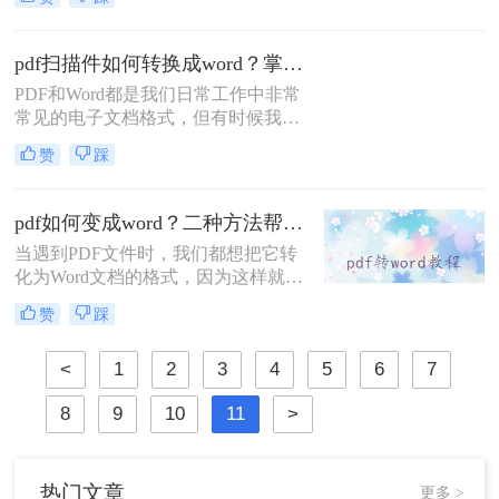
将Pdf格式的文档转换为Word文档的
情况。Pdf和Word是两种不同的文件
格式，它们分别具有各自的特点和用
pdf扫描件如何转换成word？掌握这三种超简单方法，1分钟就可以轻松转换！
途。
PDF和Word都是我们日常工作中非常
常见的电子文档格式，但有时候我们
会遇到需要将PDF扫描件转换成Word
赞
踩
格式的需求。这时候，我们该如何进
行操作呢？本文将为大家详细介绍pdf
扫描件如何转换成word的方法。
pdf如何变成word？二种方法帮助你解决问题
当遇到PDF文件时，我们都想把它转
化为Word文档的格式，因为这样就能
编辑PDF文件了。那么你知道pdf如何
赞
踩
变成word吗？说到格式转换，大家了
解的有多少呢？今天我们就来看看是
<
1
2
3
4
5
6
7
怎么将pdf转word的，下次遇到这种问
题就不用担心了。
8
9
10
11
>
热门文章
更多 >