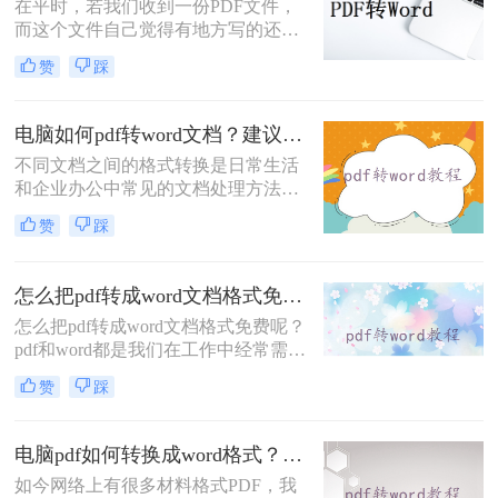
在平时，若我们收到一份PDF文件，
而这个文件自己觉得有地方写的还不
好，需要对其进行修改，这时候应该
赞
踩
怎么办呢？我们定会想到将PDF文件
转换成Word文档，那么如何将pdf转
换成word呢？让我手把手来教你。
电脑如何pdf转word文档？建议收藏这二种转换方法！
不同文档之间的格式转换是日常生活
和企业办公中常见的文档处理方法。
现在越来越多的PDF文档被用于办
赞
踩
公，这并不奇怪，因为PDF文件在传
输和阅读中不会受到任何条件的影
响，所以很多人喜欢以PDF格式发送
怎么把pdf转成word文档格式免费？分享三个实用的方法！
文件。但这种格式只能阅读，不能修
怎么把pdf转成word文档格式免费呢？
改。如果需要修改这些PDF文件，我
pdf和word都是我们在工作中经常需要
们应该如何操作？将PDF文件转换为
使用的文档，经常需要转换文件格
Word文档格式。那么电脑如何pdf转
赞
踩
式，现在许多文档格式转换工具，但
word文档呢？今天，让我们与大家分
是不方便快捷。今天就给大家推荐几
享pdf转word的方法。让我们一起学
个pdf转word的方法。一起来看看吧~
习。
电脑pdf如何转换成word格式？这3个方法任你选择！看一次就能学会！
如今网络上有很多材料格式PDF，我