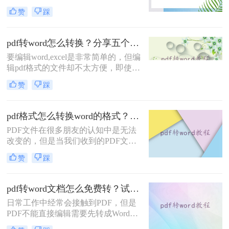
水印、超链接、插入或删除图片等操
赞
踩
作。然而，这些操作不能直接在PDF
文件上进行，因此常见的方法就是将
其转换为Word文件进行编辑。如果你
pdf转word怎么转换？分享五个常用的转换方法！
不知道pdf转word怎么弄，别担心，下
要编辑word,excel是非常简单的，但编
面我给大家介绍几种超实用的方法!
辑pdf格式的文件却不太方便，即使是
在很多小伙伴的电脑里，也没有工具
赞
踩
来打开pdf文件。对于pdf格式的文件
最好的办法就是转换成Word，那么
pdf转word怎么转换呢？今天，小编就
pdf格式怎么转换word的格式？教你五种好用的方法！
给大家带来pdf转word的操作方法。
PDF文件在很多朋友的认知中是无法
改变的，但是当我们收到的PDF文件
出现问题时，如何编辑和改变文件中
赞
踩
的内容呢？事实上，只要你掌握了一
些文件格式转换技巧，你就可以很容
易地解决PDF难以编辑的问题。例
pdf转word文档怎么免费转？试试这些方式！
如，将pdf格式转换word的格式，以便
日常工作中经常会接触到PDF，但是
于编辑文档中的内容。你现在知道pdf
PDF不能直接编辑需要先转成Word才
格式怎么转换word的格式吗？不清楚
能方便修改，那pdf转word文档怎么免
的合作伙伴可以尝试遵循以下内容。