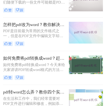
们随便下载的一份文件可能都是PDF
格式的，当你想要复制里面的内容或
赞
踩
者是直接使用时，就会发现PDF格式
的文件不好编辑，我们要编辑则需要
将pdf转换成word格式，那么电脑pdf
怎样把pdf改为word？教你解决在线转换问题！
如何转换成word格式呢？今日小编为
PDF是目前最为常用的文件格式之
大家解答这个让很多人好奇的问题。
一，但是在PDF文件中编辑文字却是
一件比较麻烦的事情。为了方便编
赞
踩
辑，很多人会选择将PDF文件转换为
Word文件。
如何免费将pdf转换成word？赶紧参考一下本文中的在线方法吧！
如何免费将pdf转换成word？今天来给
大家讲讲PDF转成word格式的方法，
在工作中我们经常会遇到这样的问
赞
踩
题，相信很多人都苦格式转换已久，
PDF文件给我们提供了不少便利
pdf转word怎么弄？教你四个实用方法！
在生活和工作中，我们经常需要对
PDF文件进行编辑和修改，例如添加