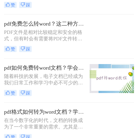
式来共享文件和文档，因为它可以跨
赞
踩
多个操作系统进行访问，并且不易被
编辑或更改。然而，有时候我们可能
需要将PDF转换成Word文档以便进行
pdf免费怎么转word？这二种方法简单易学，你一定要知道！
进一步编辑或修改。那么pdf怎么转换
PDF文件是相对比较稳定和安全的格
成word呢？在本文中，我们将详细介
式，但有时会有需要将PDF文件转成
绍使用不同方法将PDF文件转换为可
Word文件。这在工作和学习等方面都
编辑的Word文档的步骤和技巧。
赞
踩
有用处。但是，很多人发现 PDF 转
Word 的软件需要付费才能使用，这
就让人感到有些不舒服。 如果你想知
pdf如何免费转word文档？学会这二个方法，一分钟就可轻松解决！
道pdf免费怎么转word，本文为你提供
随着科技的发展，电子文档已经成为
非常详细的方法，让你轻松完成这一
我们日常工作和学习中必不可少的一
操作。
部分。在我们的工作和学习过程中，
赞
踩
经常会遇到需要将PDF文件转换为可
编辑的Word文档的情况。那么，有没
有免费的方法将PDF转换为Word文档
pdf格式如何转为word文档？学会这二个实用方法，轻松实现转换！
呢？本文将为大家介绍一些免费而且
在当今数字化的时代，文档的转换成
高质量的PDF转Word工具。
为了一个非常重要的需求。尤其是在
工作和学习中，我们经常会遇到需要
赞
踩