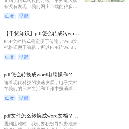
又到了格式转换的时候，不知道大家
有没有发现，我们网上下载的很多资
源都是PDF格式，想要将PDF格式转
赞
踩
换成其他的格式比如Word，要PDF怎
么转Word呢？小编今天就来给大家解
决PDF文档转Word文档这个问题，一
【干货知识】pdf怎么转成转word？这几款工具高效还免费！
起来看看吧。
PDF文档格式稳定便于传输，Word文
档格式便于编辑，所以PDF转Word这
是一项经常会用到的文件转换操作，
赞
踩
那么有哪些方法可以轻松解决呢？
pdf怎么转换成word电脑操作？这二种方法简单易学，你一定要知道！
随着现代科技的快速发展，电子文档
在我们的日常生活和工作中扮演着越
来越重要的角色。无论是学术论文、
赞
踩
商业报告还是个人文档，我们经常需
要与pdf格式的文件打交道。虽然pdf
格式在保护文档完整性和格式一致性
pdf文件怎么转换成word文档？分享两个实用免费的方法
方面具有优势，但有时我们可能需要
遇到困难时，我们要积极寻找办法来
对其进行编辑或使用其中的内容。这