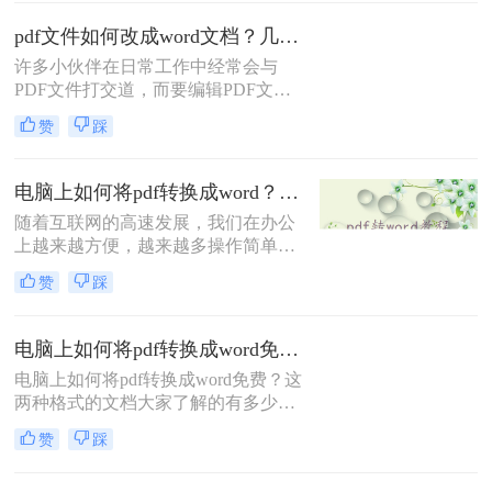
来给大家讲讲pdf转换成word方法，教
pdf文件如何改成word文档？几种简单方法图文教程！
会你快速转换。
许多小伙伴在日常工作中经常会与
PDF文件打交道，而要编辑PDF文件
的内容并没有用Word编辑来的方便，
赞
踩
所以需要先转成Word格式的才能方便
修改。
电脑上如何将pdf转换成word？三个方法轻松搞定！
随着互联网的高速发展，我们在办公
上越来越方便，越来越多操作简单高
效的软件来帮助我们的提高办公效
赞
踩
率，借助这些工具我们可以大大的节
省时间，简化工作过程，可以说是十
分的方便，像PDF和Word都是我们经
电脑上如何将pdf转换成word免费？教给大家三种方法！
常会用到的文档，当我们需要将两种
电脑上如何将pdf转换成word免费？这
文档进行转换时，那么电脑上如何将
两种格式的文档大家了解的有多少？
pdf转换成word呢，下面就来给大家讲
如果你还是初入职场的菜鸟不懂得对
讲pdf转换成word方法吧。
赞
踩
文件的运用，那么一定快快学起来，
因为办公少不了使用各式各样的文