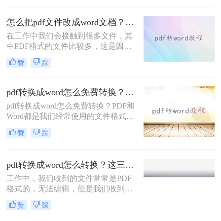
转换，大家了解的有多少呢？今天我
们就来看看是怎么将pdf转word的，下
怎么把pdf文件改成word文档？这五种转换方法保证让你满意！
次遇到这种问题就不用担心了。
在工作中我们会接触到很多文件，其
中PDF格式的文件比较多，这是因为
PDF格式的文件比较稳定，深的办公
赞
踩
职员的喜欢，但是PDF文件也是有缺
点的，那就是不方便编辑，PDF文件
不像word、excel、TXT这些文件，打
pdf转换成word怎么免费转换？试试这些方式！
开就能直接编辑，当我们想要编辑
pdf转换成word怎么免费转换？PDF和
PDF文件时就要用PDF编辑器来打
Word都是我们经常使用的文件格式，
开，而且还要开会员才能使用，所以
在某些方面二者是一样的，关键在于
很多人都会将pdf文件改成word文档，
赞
踩
它们之间的区别。与Word相比，PDF
这样就不用那么麻烦去编辑了，那么
文件在阅读、安全和兼容性等方面都
你知道怎么把pdf文件改成word文档
优于Word,Word文件具有比PDF更强
吗？下面就来给大家讲讲pdf转word的
pdf转换成word怎么转换？这三种方法简单易学，你一定要知道！
的编辑能力。在处理这两种文件格式
方法吧。
工作中，我们收到的文件常常是PDF
时，可以根据自己的实际需求互转使
格式的，无法编辑，但是我们收到的
用。那你知道如何pdf转word吗？现在
文件一般除了浏览还需要编辑外，想
我们来学习一下PDF转Word的方法。
赞
踩
要编辑时，就要将pdf转换成word，那
pdf转换成word怎么转换？小编今天就