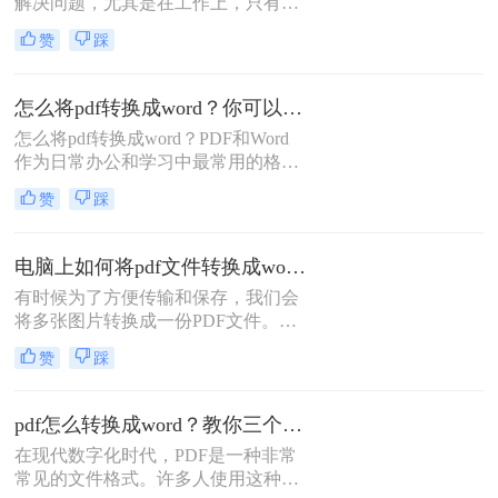
解决问题，尤其是在工作上，只有在
时候，就需要将pdf转成word。那你们
遇到问题后，才能更好的完成工作，
知道pdf怎么转换成word电脑操作吗？
赞
踩
拿文件转换问题来说，遇到难以转换
下面就为大家详细介绍一下pdf转word
的文件格式，我们只要积极寻找办法
的有关内容。
就可以很容易地完成转换。那么pdf文
怎么将pdf转换成word？你可以只要学会这三种方法就行
件怎么转换成word文档，给大家介绍
怎么将pdf转换成word？PDF和Word
一下转转大师pdf文件转换成word文档
作为日常办公和学习中最常用的格
的转换方法。
式，我们通常用Word文档来编辑，然
赞
踩
后用PDF文件用来传输和打印；但很
多时候因为PDF文件无法直接修改编
辑，所以我们会选择将PDF转Word再
电脑上如何将pdf文件转换成word文档格式？这三个方法转换效率很高！
来进行修改；那今天我们就来分享
有时候为了方便传输和保存，我们会
PDF转成Word文档的方法吧！
将多张图片转换成一份PDF文件。如
果是电脑客户端转换，操作起来没有
赞
踩
任何难度，可如果需要在线上进行转
换，该怎么办呢？
pdf怎么转换成word？教你三个简单高效的方法！
在现代数字化时代，PDF是一种非常
常见的文件格式。许多人使用这种格