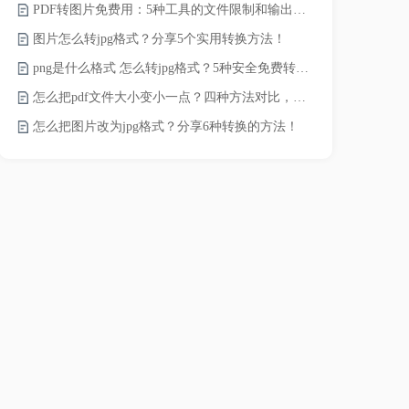
PDF转图片免费用：5种工具的文件限制和输出质量对比！
pdf文件怎
图片怎么转jpg格式？分享5个实用转换方法！
pdf太大了
png是什么格式 怎么转jpg格式？5种安全免费转换方法全解析！
pdf怎么压缩
怎么把pdf文件大小变小一点？四种方法对比，一看就懂！
录的视频太大
怎么把图片改为jpg格式？分享6种转换的方法！