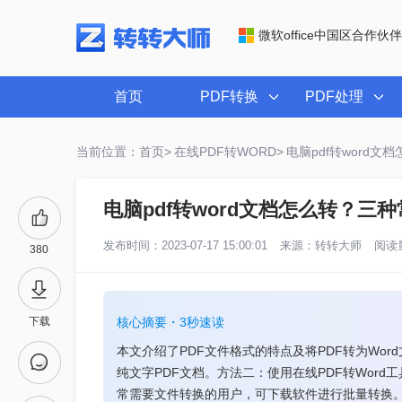
微软office中国区合作伙伴
首页
PDF转换
PDF处理
当前位置：首页>
在线PDF转WORD>
电脑pdf转word
电脑pdf转word文档怎么转？三
发布时间：2023-07-17 15:00:01
来源：
转转大师
阅读量
380
下载
核心摘要・3秒速读
本文介绍了PDF文件格式的特点及将PDF转为Wo
纯文字PDF文档。方法二：使用在线PDF转Wor
常需要文件转换的用户，可下载软件进行批量转换