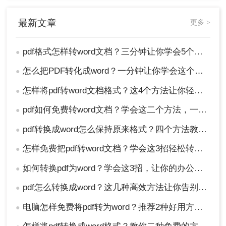
行转换。打开WPS软件之后，找到软件上访的“转
最新文章
更多 >
换”按键，点击进去；在跳转的菜单中，我们需要找
到并直接点击“PDF转Word”选项；
pdf格式怎样转word文档？三分钟让你学会5个好用方法！
●
怎么把PDF转化成word？一分钟让你学会这个好用方法！
●
怎样将pdf转word文档格式？这4个方法让你轻松掌握!
●
pdf如何免费转word文档？学会这二个方法，一分钟就可轻松解决！
●
pdf转换成word怎么保持原来格式？四个方法教你正确打开！
●
怎样免费把pdf转word文档？学会这3招轻松转换!！
●
如何转换pdf为word？学会这3招，让你的办公效率瞬间翻倍！
●
pdf怎么转换成word？这几种高效方法让你告别格式混乱！！
●
2、进入到当前转换页面之后，需要对输出范围和转
换模式进行设置与更改，只要我们实际转换需求进
电脑怎样免费将pdf转为word？推荐2种好用方法！
●
行处理就可以了；在设置好输出范围与转换模式