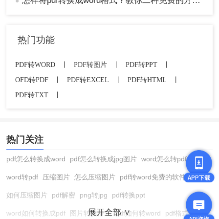
怎样将pdf转换成word格式？教你二种免费的方法！
●
后，您可以选择一个输出目录来保存转换好的Word
文件。
3.、上述步骤完成之后，直接点击“开始转换”按钮即
热门功能
可。
方法五、使用百度网盘
我们平常使用网盘的时候，是不是只用它进行数据
PDF转WORD
丨
PDF转图片
丨
PDF转PPT
丨
备份，其实它还有一些小工具可以使用，其中就
OFD转PDF
丨
PDF转EXCEL
丨
PDF转HTML
丨
有“转为Word”这个功能。
PDF转TXT
丨
操作步骤如下：
1、打开网盘，在首页的“热门工具”里找到“转为
Word”，点击之后会进入一个新页面，点击“选择文
档”，添加文档之后点“开始转换”就可以了。
热门关注
pdf怎么转换成word
pdf怎么转换成jpg图片
word怎么转pdf
word转pdf
压缩图片
怎么压缩图片
pdf转word免费的软件
如何压缩图片
pdf解密
png转jpg
pdf转换ppt
展开全部 ∨
word如何转换成pdf
图片转换格式
pdf如何转word
pdf格式转换