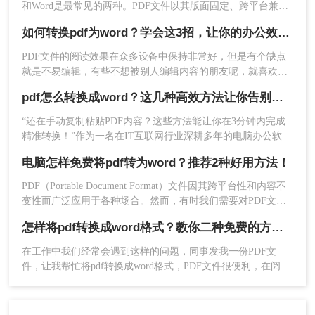
和Word是最常见的两种。PDF文件以其版面固定、跨平台兼容
性好而著称，但当需要编辑或修改文档内容时，Word文档则更
官网网址：https://pdf.55.la/
如何转换pdf为word？学会这3招，让你的办公效率瞬间翻倍！
为方便。因此，将PDF转换为Word文档的需求十分常见。那么
操作步骤如下：
怎样免费把pdf转word文档呢？本文将介绍几种免费且高效的方
PDF文件的阅读效果在众多设备中保持非常好，但是有个缺点
1、安装运行转转大师PDF转换器，选择【PDF转
法，帮助你轻松实现PDF到Word的转换。
就是不易编辑，有些不想被别人编辑内容的朋友呢，就喜欢把
换】→PDF转其他→【文件转Word】功能。
文档做成PDF格式的，这样既不影响观看又不易被篡改。不
pdf怎么转换成word？这几种高效方法让你告别格式混乱！！
过，当你办公整理资料的时候需要将文档内容复制下来，接到
都是PDF格式的文档，那就很心累了。这时候就需要如何转换
“还在手动复制粘贴PDF内容？这些方法能让你在3分钟内完成
pdf为word了，那么怎么pdf转word呢？下面讲讲转换方法。
精准转换！”作为一名在IT互联网行业深耕多年的电脑办公软件
测评博主，小编经常被粉丝问到：“PDF怎么转换成Word而不丢
电脑怎样免费将pdf转为word？推荐2种好用方法！
格式？”尤其在职场和自媒体场景中，PDF转Word的需求无处不
在——从合同文档编辑到报告数据提取，但许多人因操作繁
PDF（Portable Document Format）文件因其跨平台性和内容不
琐、结果不准而头疼。
变性而广泛应用于各种场合。然而，有时我们需要对PDF文件
进行编辑或修改，这时将其转换为Word格式就变得尤为重要。
怎样将pdf转换成word格式？教你二种免费的方法！
那么电脑怎样免费将pdf转为word呢？本文将介绍两种免费将
PDF转为Word的方法。
在工作中我们经常会遇到这样的问题，同事发我一份PDF文
2、在软件界面中添加需要转换的PDF文件，可以一
件，让我帮忙将pdf转换成word格式，PDF文件很便利，在阅读
次性添加多个PDF文件进行批量转换。设置好转换
和分享上极具优势，但是在编辑上不能直接编辑，要想编辑还
格式、转换模式、输出目录，点击【开始转换】
得转换成word文档，那么问题来了，怎样将pdf转换成word格
式？这类操作对工作经验丰富的人自然不在话下，但对于职场