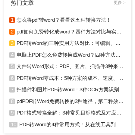
热门文章
更多 >
新手来说，就让人很头疼了，学会这个将pdf转换成word格式方
法，再也不用担心不会转格式！下面就一起来了解一下吧。
1
怎么将pdf转word？看看这五种转换方法！
2
pdf如何免费转化成word？四种方法对比与实操指南（附详细表格）
3
PDF转Word的三种实用方法对比：可编辑、保格式、避风险！
4
电脑上PDF怎么免费转换成Word？四种方法对比与实操指南（附详细表格）!
转换前后效果对比：
5
文件转Word形式：PDF、图片、扫描件3种来源分别怎么处理！
6
PDF转Word零成本：5种方案的成本、速度、精度对比！
7
扫描件和图片PDF转Word：3种OCR方案识别率实测！
8
pdPDF转Word免费转换的3种途径，第二种效率最高！
9
PDF格式转换全解：3种常见目标格式及对应操作方法！
方法四：使用WPS软件直接进行转换
10
PDF转Word的4种常用方式：从在线工具到桌面软件全梳理！
操作步骤如下：
1、我们可以借助WPS的一些功能，将文件格式进