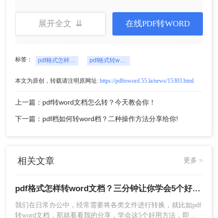
展开全文 ⇊
在线PDF转WORD
标签：
pdf格式怎样转word文档
pdf格式转word格式文档
本文为原创，转载请注明原网址:
https://pdftoword.55.la/news/15303.html
3、转换完成后点击【下载】,保存文件即可.
上一篇：pdf转word文档怎么转？今天教会你！
下一篇：pdf档如何转word档？二种操作方法分享给你!
相关文章
更多 >
pdf格式怎样转word文档？三分钟让你学会5个好用方法！
我们在日常办公中，经常需要将各类文件进行转换，就比如pdf
转word文档，那就看看我的分享，学会这5个好用方法，即使
转换前后效果对比：