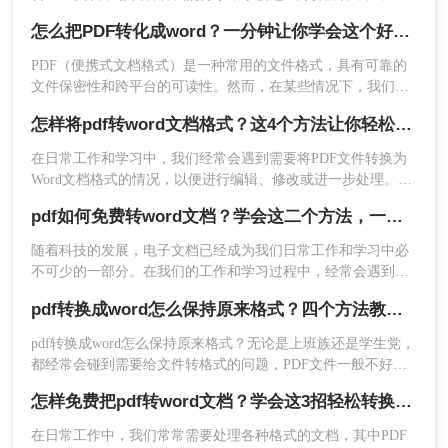
你是新手小白也能知道pdf格式怎样转word文档。
怎么把PDF转化成word？一分钟让你学会这个好用方法！
PDF（便携式文档格式）是一种常用的文件格式，具有可靠的
文件保密性和跨平台的可读性。然而，在某些情况下，我们可
能需要将PDF文件转换为可编辑的Word文档，以便于对文件进
怎样将pdf转word文档格式？这4个方法让你轻松掌握!
行修改和编辑。本文将介绍一种免费且简便的方法，帮助你在
电脑怎么把PDF转化成word。
在日常工作和学习中，我们经常会遇到需要将PDF文件转换为
Word文档格式的情况，以便进行编辑、修改或进一步处理。
方法三、使用PDF转换器
PDF文件虽然具有良好的跨平台兼容性和保护文档内容不被随
转转大师pdf转换器客户端主持主流文件格式转换，
pdf如何免费转word文档？学会这二个方法，一分钟就可轻松解决！
意修改的特点，但在需要频繁编辑或调整文档内容时，Word文
还包含PDF压缩、PDF解密、PDF拆分/合并等多种
档则显得更为灵活和方便。那么怎样将pdf转word文档格式呢？
随着科技的发展，电子文档已经成为我们日常工作和学习中必
实用办公功能。
以下将介绍四种将PDF转换为Word文档格式的方法，帮助您轻
不可少的一部分。在我们的工作和学习过程中，经常会遇到需
松应对各种需求。
要将PDF文件转换为可编辑的Word文档的情况。那么，有没有
pdf转换成word怎么保持原来格式？四个方法教你正确打开！
免费的方法将PDF转换为Word文档呢？本文将为大家介绍一些
免费而且高质量的PDF转Word工具。
pdf转换成word怎么保持原来格式？无论是上班族还是学生党，
都经常会碰到需要给文件转格式的问题，PDF文件一般不好直
接编辑，需要转成word文件再进行编辑，但遇见不好用的转换
怎样免费把pdf转word文档？学会这3招轻松转换!！
器，转换完的文件简直乱七八糟。所以这里给大家推荐几个好
用的PDF转换方法。
在日常工作中，我们常常需要处理各种格式的文档，其中PDF