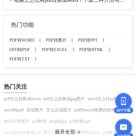
电脑上怎么将pdf转换成word？下面二种方法马上教会你
●
热门功能
PDF转WORD
丨
PDF转图片
丨
PDF转PPT
丨
OFD转PDF
丨
PDF转EXCEL
丨
PDF转HTML
丨
PDF转TXT
丨
热门关注
pdf怎么转换成word
pdf怎么转换成jpg图片
word怎么转pdf
word转pdf
压缩图片
怎么压缩图片
pdf转word免费的软件
如何压缩图片
pdf解密
png转jpg
pdf转换ppt
展开全部 ∨
word如何转换成pdf
图片转换格式
pdf如何转word
pdf格式转换