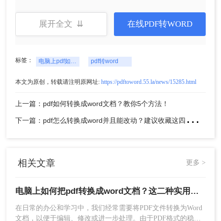
展开全文 ⇊
在线PDF转WORD
标签：
电脑上pdf如何转换成word文档
pdf转word
5、不一会就转换完了，点击下载即可。
本文为原创，转载请注明原网址:
https://pdftoword.55.la/news/15285.html
方法二：使用转转大师PDF转换器
上一篇：pdf如何转换成word文档？教你5个方法！
这是一款本地客户端转换软件，支持多种格式文件
下
一篇：pdf怎么转换成word并且能改动？建议收藏这四种转换方法！
和PDF转换，当然也支持pdf转jpg、pdf转word等。
同时也支持图片格式转PDF、文字识别，全文翻译
等。保持原来的格式，安全高效。
操作流程：
相关文章
更多 >
电脑上如何把pdf转换成word文档？这二种实用方法分享给你！
在日常的办公和学习中，我们经常需要将PDF文件转换为Word
文档，以便于编辑、修改或进一步处理。由于PDF格式的稳定