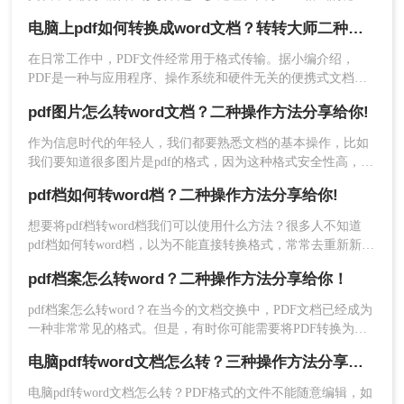
性和跨平台兼容性，它成为了广泛使用的文件格式之一。然
电脑上pdf如何转换成word文档？转转大师二种操作方法分享给你!
而，PDF文件并不易于编辑，因此，将其转换为Word文档成为
了一种常见的需求。那么电脑上如何把pdf转换成word文档呢？
在日常工作中，PDF文件经常用于格式传输。据小编介绍，
本文将介绍二种在电脑上将PDF转换成Word文档的实用方法。
PDF是一种与应用程序、操作系统和硬件无关的便携式文档格
1、如果你工作经常要转换格式，那么下载客户端进
式。PDF文件可以保证准确的颜色和打印效果，无论在哪种打
pdf图片怎么转word文档？二种操作方法分享给你!
印机上。难怪PDF格式经常出现在办公文件传输中。然而，
行转换是最省时省事的方法，因为可以批量转换，
PDF文件的编辑和操作更麻烦。此时，许多朋友问小编电脑上
文件体积大的转换也比在线更具优势。
作为信息时代的年轻人，我们都要熟悉文档的基本操作，比如
pdf如何转换成word文档。将pdf转word确实是个好方法。让我
我们要知道很多图片是pdf的格式，因为这种格式安全性高，稳
们看看如何转换吧！
定性强。但是有的时候，我们需要将pdf图片转换成word文档形
pdf档如何转word档？二种操作方法分享给你!
式，只有这样才能修改和排版。但是pdf图片怎么转word文档？
分享pdf转word文档的方法。
想要将pdf档转word档我们可以使用什么方法？很多人不知道
pdf档如何转word档，以为不能直接转换格式，常常去重新新建
文档然后再录入内容，这样做无疑是最累的，我们可以使用转
pdf档案怎么转word？二种操作方法分享给你！
转大师PDF转换器将两种格式的文件进行转换，很快就能搞
定。
pdf档案怎么转word？在当今的文档交换中，PDF文档已经成为
一种非常常见的格式。但是，有时你可能需要将PDF转换为
Word文档以进行编辑。这时，你可能会想知道如何将PDF转换
电脑pdf转word文档怎么转？三种操作方法分享给你！
2、文件上传后可以设置一下转换的页数范围、输出
为Word文档。那么下面这篇文章就给大家介绍二种转换方法。
格式、转换效果以及保存路径，设置完毕好点击开
电脑pdf转word文档怎么转？PDF格式的文件不能随意编辑，如