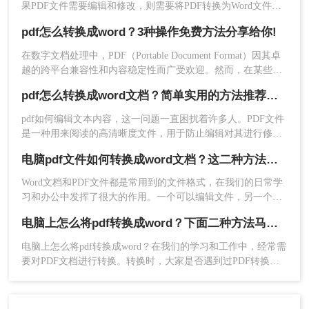
始转换即可。
果PDF文件需要编辑和修改，则需要将PDF转换为Word文件。
你还在担心你不会pdf转word，别着急，小编就为大家介绍几个
pdf怎么转换成word？3种操作免费方法分享给你!
有效的电脑上pdf转word软件方法！
在数字文档处理中，PDF（Portable Document Format）因其卓
越的跨平台兼容性和内容稳定性而广受欢迎。然而，在某些情
况下，我们可能需要将PDF文档中的信息编辑或重新格式化，
pdf怎么转换成word文档？简单实用的方法推荐给你！
这时就需要将其转换为Word（.doc或.docx）格式。Word文档提
供了丰富的编辑功能和灵活性，使得内容的修改和再利用变得
pdf如何编辑文本内容，这一问题一直困扰着许多人。PDF文件
更加容易。那么pdf怎么转换成word呢？本文将介绍几种常见的
是一种用来阅读的高清晰度文件，用于防止编辑对其进行修
PDF转Word的方法。
改。那么如何修改PDF的内容呢？我们可以把pdf转换成word文
电脑pdf文件如何转换成word文档？这二种方法轻松办到！
档，然后直接在Word中修改，这样虽然多了个步骤，但是我们
3、转换成功，点击打开即可查看。
也能如意的将文档内容修改，那么pdf怎么转换成word文档呢？
Word文档和PDF文件都是常用到的文件格式，在我们的日常学
看完以上操作，你学会电脑上pdf如何转换成word文
下面一起看看吧。
习和办公中发挥了很大的作用。一个可以编辑文件，另一个可
档了吗？是不是很简单呢？转转大师pdf转换器不仅
以保存和发送文件。很多时候，我们想把下载的PDF文件转换
能PDF转Word也支持多种格式之间的转换哦，有需
电脑上怎么将pdf转换成word？下面二种方法马上教会你
成Word文档进行修改编辑，却不知道电脑pdf文件如何转换成
要的朋友可以将网站收藏起来哦。
word文档。今天就和大家分享一下PDF转Word的2种简单方
电脑上怎么将pdf转换成word？在我们的学习和工作中，经常需
法，想要了解的小伙伴们快来看一看吧！
要对PDF文档进行转换。转换时，大家是否遇到过PDF转换乱
码、转换时排版错乱、转换后还是图片、转换速度慢等问题？