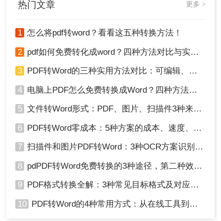
热门文章
更多 >
1
怎么将pdf转word？看看这五种转换方法！
2
pdf如何免费转化成word？四种方法对比与实操指南（附详细表格）
3
PDF转Word的三种实用方法对比：可编辑、保格式、避风险！
4
电脑上PDF怎么免费转换成Word？四种方法对比与实操指南（附详细表格）!
5
文件转Word形式：PDF、图片、扫描件3种来源分别怎么处理！
6
PDF转Word零成本：5种方案的成本、速度、精度对比！
7
扫描件和图片PDF转Word：3种OCR方案识别率实测！
8
pdPDF转Word免费转换的3种途径，第二种效率最高！
9
PDF格式转换全解：3种常见目标格式及对应操作方法！
10
PDF转Word的4种常用方式：从在线工具到桌面软件全梳理！