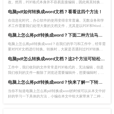
改。然而，PDF格式本身并不容易直接编辑，因此将其转换为
Word文档成为了一种常见的需求。那么如何把pdf转换成word
电脑pdf如何转换成word文档？看看这四个方法！
文档呢？本文将介绍两种有效的PDF转Word的方法。
在信息化时代，办公软件的使用变得非常普遍。无数业务和学
术工作需要我们处理大量的文档文件，尤其是以PDF和Word格
式出现的。PDF文件因其稳定的排版和跨平台的一致性被广泛
电脑上怎么将pdf转换成word？下面二种方法马上教会你
应用于电子书、教材、报告及宣传刊物；然而，在需要编辑和
修改内容时，Word格式又显得更为灵活方便。这就引出了一个
电脑上怎么将pdf转换成word？在我们的学习和工作中，经常需
常见问题：电脑pdf如何转换成word文档？今天，让我们深入探
要对PDF文档进行转换。转换时，大家是否遇到过PDF转换乱
讨这个问题，并提供一些行之有效的解决方案。
码、转换时排版错乱、转换后还是图片、转换速度慢等问题？
电脑pdf怎么转换成word文档？这2个方法可轻松解决！
工作中，我们收到的文件常常是PDF格式的，无法编辑，但是
我们收到的文件一般除了浏览还需要编辑外，想要编辑时，就
要将电脑pdf怎么转换成word文档，那该怎么转换？小编今天就
电脑上怎么将pdf转换成word？快来了解一下转转大师转换方法！
来给大家讲讲pdf转word的方法，教会你快速转换。
当你不知道电脑上怎么将pdf转换成word的时候可以从本文中好
好的学习一下具体的方法，小编在本文中给大家带来了二种相
应的格式转换方法，相信你可以学会的这些转换方法。