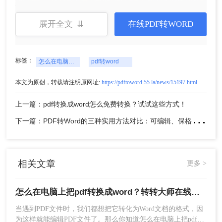
word的全部分享了，看完的小伙伴有米有帮助呢？
有想要补充的朋友们，可以在评论区留言讨论！看
展开全文 ⇊
在线PDF转WORD
完别忘记点个「赞」，我们下期见！
标签：
怎么在电脑上把pdf转换成word
pdf转word
本文为原创，转载请注明原网址:
https://pdftoword.55.la/news/15197.html
上一篇：pdf转换成word怎么免费转换？试试这些方式！
下
一篇：PDF转Word的三种实用方法对比：可编辑、保格式、避风险！
相关文章
更多 >
怎么在电脑上把pdf转换成word？转转大师在线转换就能解决！
当遇到PDF文件时，我们都想把它转化为Word文档的格式，因
为这样就能编辑PDF文件了。那么你知道怎么在电脑上把pdf转