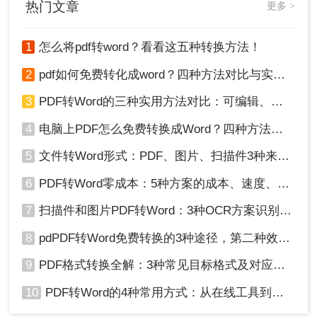
热门文章
更多 >
1
怎么将pdf转word？看看这五种转换方法！
2
pdf如何免费转化成word？四种方法对比与实操指南（附详细表格）
3
PDF转Word的三种实用方法对比：可编辑、保格式、避风险！
4
电脑上PDF怎么免费转换成Word？四种方法对比与实操指南（附详细表格）!
5
文件转Word形式：PDF、图片、扫描件3种来源分别怎么处理！
6
PDF转Word零成本：5种方案的成本、速度、精度对比！
7
扫描件和图片PDF转Word：3种OCR方案识别率实测！
8
pdPDF转Word免费转换的3种途径，第二种效率最高！
9
PDF格式转换全解：3种常见目标格式及对应操作方法！
10
PDF转Word的4种常用方式：从在线工具到桌面软件全梳理！