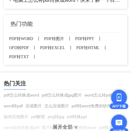
电脑上怎么将pdf转换成word？快来了解一下转转大师转换方法！
●
热门功能
PDF转WORD
丨
PDF转图片
丨
PDF转PPT
丨
OFD转PDF
丨
PDF转EXCEL
丨
PDF转HTML
丨
PDF转TXT
丨
热门关注
pdf怎么转换成word
pdf怎么转换成jpg图片
word怎么转pdf
word转pdf
压缩图片
怎么压缩图片
pdf转word免费的软件
如何压缩图片
pdf解密
png转jpg
pdf转换ppt
展开全部 ∨
word如何转换成pdf
图片转换格式
pdf如何转word
pdf格式转换