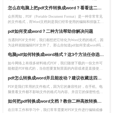
换成word吗？说到格式转换，大家了解的有多少呢？今天我们
怎么在电脑上把pdf文件转换成word？看看这二个方法!
就来看看是怎么将pdf转word的，下次遇到这种问题就不用担心
了。
众所周知，PDF（Portable Document Format）是一种非常常见
的文件格式，而Word文档则是我们经常使用的编辑和排版工
具。如果你遇到了需要将PDF文件转换为Word文档的情况，你
pdf如何变成word？二种方法帮助你解决问题
可能会有一些困扰。那么怎么在电脑上把pdf文件转换成word
呢？本文将向你介绍一些简便的方法，让你可以轻松地在电脑
当遇到PDF文件时，我们都想把它转化为Word文档的格式，因
上进行PDF到Word的转换。
为这样就能编辑PDF文件了。那么你知道pdf如何变成word吗？
说到格式转换，大家了解的有多少呢？今天我们就来看看是怎
电脑pdf如何转换成word格式？这3个方法任你选择！看一次就能学会！
么将pdf转word的，下次遇到这种问题就不用担心了。
如今网络上有很多材料格式PDF，我们随便下载的一份文件可
能都是PDF格式的，当你想要复制里面的内容或者是直接使用
时，就会发现PDF格式的文件不好编辑，我们要编辑则需要将
pdf怎么转换成word并且能改动？建议收藏这四种转换方法！
pdf转换成word格式，那么电脑pdf如何转换成word格式呢？今
日小编为大家解答这个让很多人好奇的问题。
PDF是我们常用的文件格式，因为它的兼容性好，在手机、电
脑查看文件都不影响文件的格式与内容。并且它的保密性也
好，因为它无法在线更改文件内容，但这也说明了，我们如果
如何把pdf转换成word文档？教你二种高效转换方法！
需要对其进行更改的话，将需要把PDF格式转换成其他格式；
比如将PDF转为Word、PPT等，但是它们之间又不能直接相互
在日常工作和学习中，我们常常需要对PDF文件进行编辑或修
转换，我们需要借助一些工具才能完成操作；