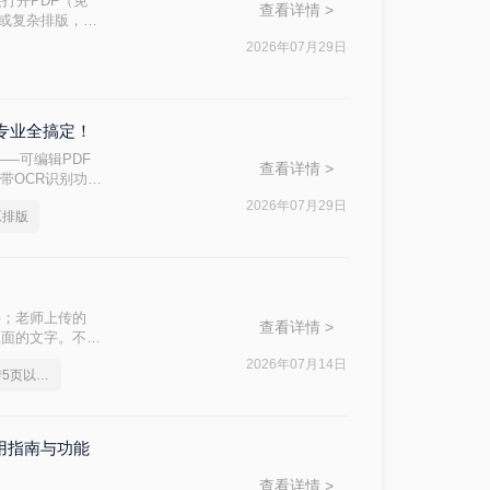
接打开PDF（免
查看详情 >
件或复杂排版，最
2026年07月29日
到专业全搞定！
—可编辑PDF
查看详情 >
带OCR识别功能
问题的核心原
2026年07月29日
原排版
字；老师上传的
查看详情 >
里面的文字。不管
频刚需。
2026年07月14日
pdf转换成word免费转5页以上的
使用指南与功能
查看详情 >