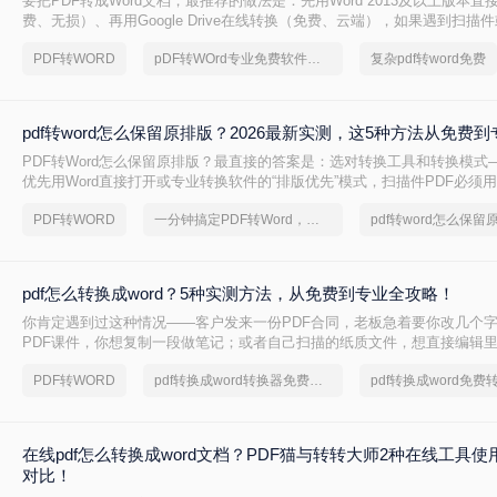
要把PDF转成Word文档，最推荐的做法是：先用Word 2013及以上版本直
费、无损）、再用Google Drive在线转换（免费、云端），如果遇到扫描
后用专业的转转大师pdf转换器兜底。
PDF转WORD
pDF转WOrd专业免费软件下载
复杂pdf转word免费
pdf转word怎么保留原排版？2026最新实测，这5种方法从免费
PDF转Word怎么保留原排版？最直接的答案是：选对转换工具和转换模式—
优先用Word直接打开或专业转换软件的“排版优先”模式，扫描件PDF必须用
的工具才能还原文字与版面。 这是解决排版错乱、表格移位、字体变样等
PDF转WORD
一分钟搞定PDF转Word，这2种简单方法，任意选择
pdf转word怎么保留
则。
pdf怎么转换成word？5种实测方法，从免费到专业全攻略！
你肯定遇到过这种情况——客户发来一份PDF合同，老板急着要你改几个
PDF课件，你想复制一段做笔记；或者自己扫描的纸质文件，想直接编辑
你是办公室文员、学生，还是自由职业者，“pdf怎么转换成word”绝对是高
PDF转WORD
pdf转换成word转换器免费转5页
在线pdf怎么转换成word文档？PDF猫与转转大师2种在线工具
对比！