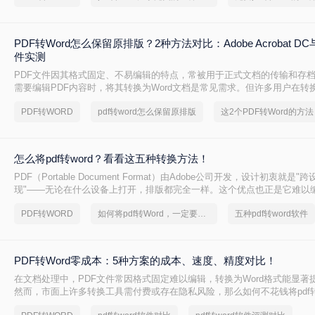
PDF转Word怎么保留原排版？2种方法对比：Adobe Acrobat 
件实测
PDF文件因其格式固定、不易编辑的特点，常被用于正式文档的传输和存
需要编辑PDF内容时，将其转换为Word文档是常见需求。但许多用户在转
乱，影响使用体验。那么pdf转word怎么保留原排版呢？本文将介绍两种
PDF转WORD
pdf转word怎么保留原排版
PDF转Word时尽可能保留原排版。
怎么将pdf转word？看看这五种转换方法！
PDF（Portable Document Format）由Adobe公司开发，设计初衷就是
现"——无论在什么设备上打开，排版都完全一样。这个优点也正是它难以
PDF内部用固定坐标记录每个文字、图形的精确位置，而Word是流式排版
PDF转WORD
如何将pdf转Word，一定要看看
五种pdf转word软件
流动、自动换行。
PDF转Word零成本：5种方案的成本、速度、精度对比！
在文档处理中，PDF文件常因格式固定难以编辑，转换为Word格式能显著
然而，市面上许多转换工具需付费或存在隐私风险，那么如何不花钱将pdf转
精选5种完全免费的解决方案。所有方法均基于官方或开源平台，确保零成