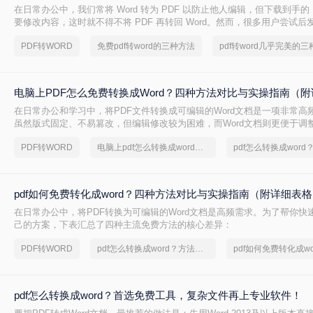
在日常办公中，我们常将 Word 转为 PDF 以防止他人编辑，但下载到手的 
要修改内容，这时就不得不将 PDF 再转回 Word。然而，很多用户尝试
后排版错乱，要么工具捆绑广告，甚至文件受损。那么 PDF 如何改成 Wor
PDF转WORD
免费pdf转word的三种方法
转换质量、操作难度、文件安全、批量能力 四个维度，对比三种主流方法
出最合适的那一种。
电脑上PDF怎么免费转换成Word？四种方法对比与实操指南（附
在日常办公和学习中，将PDF文件转换成可编辑的Word文档是一项非常高频
虽然版式固定、不易篡改，但编辑修改较为困难，而Word文档则更便于调
容。为了帮你快速选出最适合自己的转换方式，下表汇总了四种主流免费
PDF转WORD
电脑上pdf怎么转换成word免费
pdf如何免费转化成word？四种方法对比与实操指南（附详细表
在日常办公中，将PDF转换为可编辑的Word文档是高频需求。为了帮你快
己的方案，下表汇总了四种主流免费方法的核心差异：
PDF转WORD
pdf怎么转换成word？方法详细解析
pdf如何免费转化成wo
pdf怎么转换成word？首选免费工具，复杂文件再上专业软件！