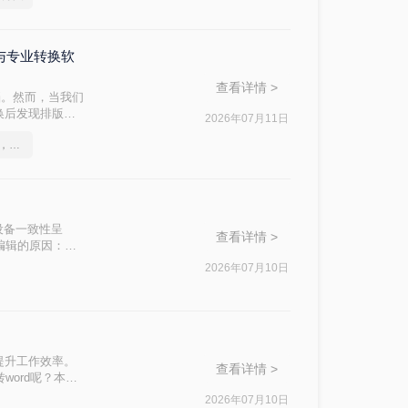
DC与专业转换软
查看详情 >
档。然而，当我们
换后发现排版混
2026年07月11日
方法，帮助你在
这2个PDF转Word的方法，高效率转换，排版不乱码！
"跨设备一致性呈
查看详情 >
编辑的原因：
，内容从上到下
2026年07月10日
提升工作效率。
查看详情 >
word呢？本文
本、无广告、无
2026年07月10日