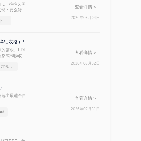
PDF 往往又需
查看详情 >
后发现：要么转换
d 文档？本文从
2026年08月04日
pdf转word几乎完美的三种方式
，帮助您快速选
详细表格）!
的需求。PDF
查看详情 >
整格式和修改内
方法的核心差异：
2026年08月02日
pdf怎么转换成word？方法详细解析
格）
速选出最适合自
查看详情 >
2026年07月31日
rd