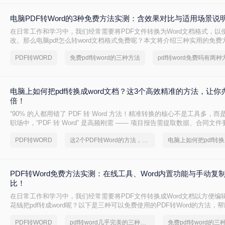
电脑PDF转Word的3种免费方法实测：含效果对比与适用场景说
在日常工作和学习中，我们经常需要将PDF文件转换为Word文档格式，以
改。那么电脑pdf怎么转word文档格式免费呢？本文将介绍三种实用的免
松实现PDF到Word的转换。
PDF转WORD
免费pdf转word的三种方法
pdf转word免费吗有两种
电脑上如何把pdf转换成word文档？这3个高效精准的方法，让你
倍！
“90% 的人都用错了 PDF 转 Word 方法！精准转换的核心不是工具多，而
职场中，“PDF 转 Word” 是高频刚需 —— 项目报告需提取数据、合同文
术论文需调整格式，稍有不慎就会出现排版错乱、文字丢失、表格变形等
PDF转WORD
这2个PDF转Word的方法，高效率转换，排版不乱码！
PDF转Word免费方法实测：在线工具、Word内置功能与手动复
比！
在日常工作和学习中，我们经常需要将PDF文件转换成Word文档以方便编
花钱把pdf转成word呢？以下是三种可以免费使用的PDF转Word的方法，
求选择最适合的方式。
PDF转WORD
pdf转word几乎完美的三种方式
免费pdf转word的三