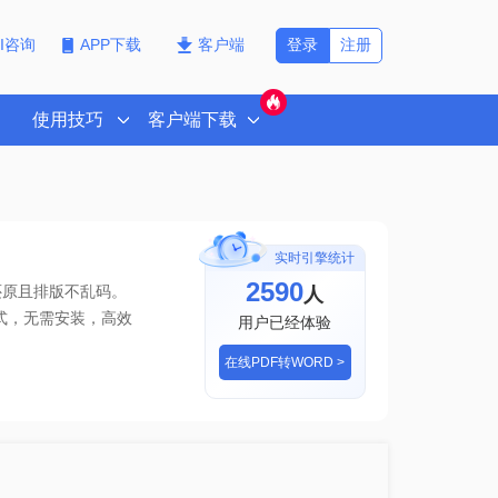
登录
注册
PI咨询
APP下载
客户端
使用技巧
客户端下载
实时引擎统计
2592
人
还原且排版不乱码。
式
，无需安装，高效
用户已经体验
在线PDF转WORD >