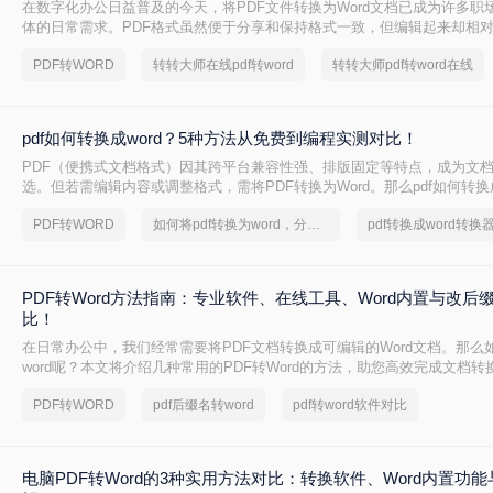
在数字化办公日益普及的今天，将PDF文件转换为Word文档已成为许多职
体的日常需求。PDF格式虽然便于分享和保持格式一致，但编辑起来却相
到一种高效、便捷的在线转换方法显得尤为重要。那么在线pdf怎么转换成w
PDF转WORD
转转大师在线pdf转word
转转大师pdf转word在线
文将介绍两种在线将PDF转换成Word文档的方法。
pdf如何转换成word？5种方法从免费到编程实测对比！
PDF（便携式文档格式）因其跨平台兼容性强、排版固定等特点，成为文
选。但若需编辑内容或调整格式，需将PDF转换为Word。那么pdf如何转换成
整理 5种主流转换方法，帮助用户高效完成转换。
PDF转WORD
如何将pdf转换为word，分享一种简单的方法
PDF转Word方法指南：专业软件、在线工具、Word内置与改后
比！
在日常办公中，我们经常需要将PDF文档转换成可编辑的Word文档。那么如
word呢？本文将介绍几种常用的PDF转Word的方法，助您高效完成文档转
PDF转WORD
pdf后缀名转word
pdf转word软件对比
电脑PDF转Word的3种实用方法对比：转换软件、Word内置功