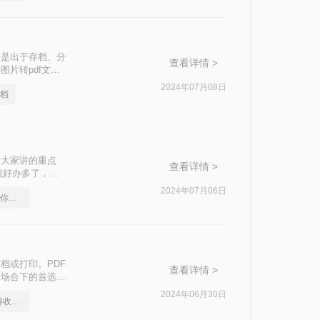
论是出于存档、分
查看详情 >
片转pdf文档
过程。
2024年07月08日
文档
给大家讲的重点
查看详情 >
就好办多了，那
哦。
2024年07月06日
pdf在线转换成word，教你一分钟完成
档或打印。PDF
查看详情 >
多场合下的首选格
DF的常用方
2024年06月30日
如何pdf转word文档-值得收藏的教程