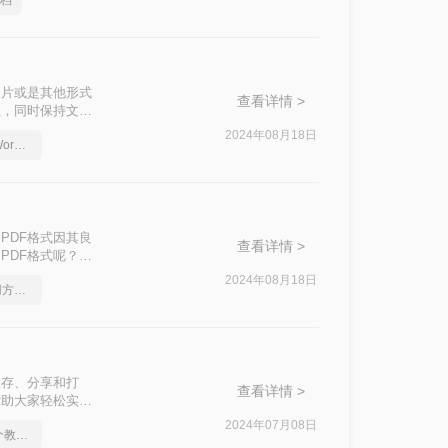
文档
照片或是其他形式
查看详情 >
性，同时保持文档
用的图片文档转
2024年08月18日
怎么将PDF文档转换成Word文档，有什么快速的方法
PDF格式因其良
查看详情 >
PDF格式呢？以
2024年08月18日
如何将pdf转Word，实用方法不要错过
保存、分享和打
查看详情 >
帮助大家轻松实现
2024年07月08日
pdf怎么免费转word-这个教程教你轻松搞定