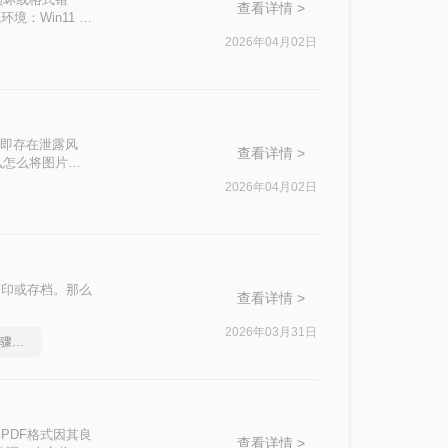
查看详情 >
：Win11 +
线转换工具），严格遵循
2026年04月02日
巧+清晰度保障
传即存在泄露风
查看详情 >
么怎么将图片转
5 / Adobe
2026年04月02日
系统拆解5种科学转换路
红线，助你3分
打印或存档。那么
查看详情 >
2026年03月31日
pdf怎么转换成word？步骤详解
PDF格式因其良
查看详情 >