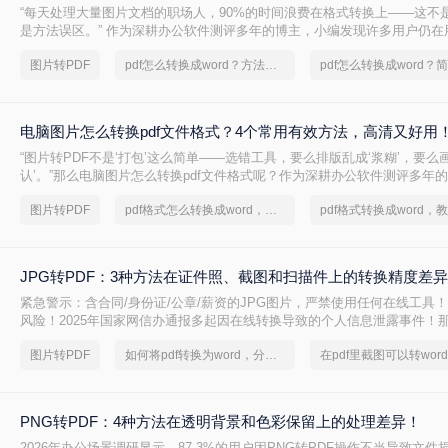
“每天处理大量图片文档的职场人，90%的时间浪费在格式转换上——这不
是方法误区。” 作为深耕办公软件测评多年的博主，小编发现许多用户仍在
始方式处理图片转PDF需求。那么图片怎么转换pdf文件格式呢？本文将揭
图片转PDF
pdf怎么转换成word？方法详细解析
换方法，结合实测数据帮你突破效率瓶颈。
电脑图片怎么转换pdf文件格式？4个常用有效方法，高清又好用
“图片转PDF不是‘打包’这么简单——选错工具，要么排版乱成‘浆糊’，要么
认’。”那么电脑图片怎么转换pdf文件格式呢？作为深耕办公软件测评多年
10+款工具，筛选出4个完全免费且真实有效的方法，覆盖不同场景需求，
图片转PDF
pdf格式怎么转换成word，这个方法简单又方便
的“转格式焦虑”！
JPG转PDF：3种方法在证件照、截图和扫描件上的转换精度差
紧急警示：含合同/身份证/公章/薪资的JPG图片，严禁使用任何在线工具
风险！2025年国家网信办通报多起因在线转换导致的个人信息泄露事件！那
转换成pdf呢？本文由文档安全团队实测验证（测试环境：Win11 + Microsoft W
图片转PDF
如何将pdf转换为word，分享一种简单的方法
在pdf里截图可以转word
Adobe Acrobat Pro 2025 / 转转大师PDF转换器v5.2），系统拆解3
匹配日常办公/合同附件/批量图片三大场景，附超详细步骤与安全红线，助
优方案！
PNG转PDF：4种方法在透明背景和色彩保留上的处理差异！
2026年办公场景调研显示，87.3%的用户因PNG转PDF操作不当导致文件