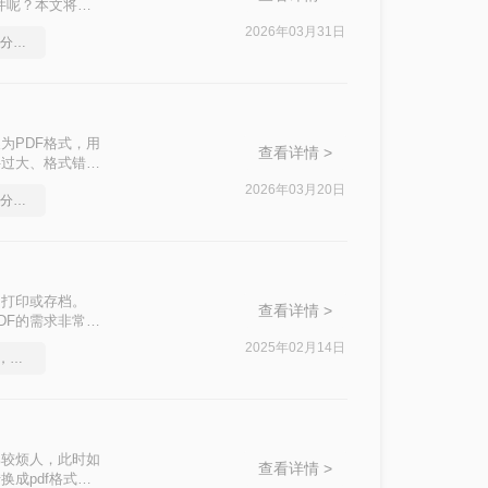
件呢？本文将介
2026年03月31日
如何将pdf转换为word，分享一种简单的方法
为PDF格式，用
查看详情 >
件过大、格式错误
转换成pdf
2026年03月20日
如何将pdf转换为word，分享一种简单的方法
你快速掌握高效转
、打印或存档。
查看详情 >
DF的需求非常普
DF文件的方法，
2025年02月14日
一分钟搞定PDF转Word，这2种简单方法，任意选择
比较烦人，此时如
查看详情 >
成pdf格式