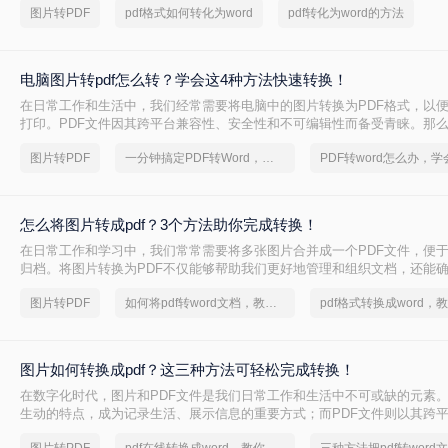
图片转PDF
pdf格式如何转化为word
pdf转化为word的方法
帮助您轻松完成转换任务。
电脑图片转pdf怎么转？学会这4种方法快速转换！
在日常工作和生活中，我们经常需要将电脑中的图片转换为PDF格式，以
打印。PDF文件因其跨平台兼容性、安全性和不可编辑性而备受青睐。那
pdf怎么转呢？以下是一篇详细介绍多种实用方法的文章。
图片转PDF
一分钟搞定PDF转Word，这2种简单方法，任意选择
怎么将图片转成pdf？3个方法助你完成转换！
在日常工作和学习中，我们常常需要将多张图片合并成一个PDF文件，便
归档。将图片转换为PDF不仅能够帮助我们更好地管理和组织文档，还能
备间保持一致的外观和布局。那么怎么将图片转成pdf呢？本文将详细介绍
图片转PDF
如何将pdf转word文档，教你几个方法
方法来实现图片转PDF的转换。
图片如何转换成pdf？这三种方法可轻松完成转换！
在数字化时代，图片和PDF文件是我们日常工作和生活中不可或缺的元素
生动的特点，成为记录生活、展示信息的重要方式；而PDF文件则以其跨
性和安全性，成为文档传输和存档的首选格式。有时，我们需要将图片转换