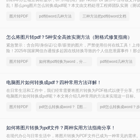
乱！那么png图片怎么转换成pdf呢？本文由文档处理工程师团队实测（测试环境
系统画图 / Adobe Acrobat Pro 2025 / LibreOffice Draw / 专业在
图片转PDF
pdf转word几种方法
三种方法把pdf转word文档
《电子文档转换技术规范V3.0》，拆解4种零风险转换路径，附多图合并技
方案，助你1分钟生成专业PDF！
怎么将图片转pdf？5种安全高效实测方法（附格式修复指南）
紧急警示：含合同/身份证/公章/薪资的图片，严禁使用任何在线工具！上
险！2025年国家网信办通报多起因在线转换导致的个人信息泄露事件！那
pdf呢？本文由文档安全团队实测验证（测试环境：Win11 + Microsoft Word 36
图片转PDF
如何将pdf转换为word，分享一种简单的方法
pdf转word几种方法
Acrobat Pro 2025 / 转转大师PDF转换器v5.2 / LibreOffice 7.6），
径，精准匹配合同附件/扫描文档/批量图片三大场景，附超详细步骤与安全
钟锁定最优方案！
电脑图片如何转换成pdf？四种常用方法详解！
在日常生活和工作中，我们经常需要将图片转换为PDF格式以便于分享、
电脑图片如何转换成pdf呢？本文将介绍几种常用的方法来实现这一目标。
图片转PDF
pdf怎么转换成word？【图文详解】
如何将图片转换为pdf文件？两种实用方法指南分享！
在现代办公与日常生活中，将图片转换为PDF文件已成为一种常见的需求。