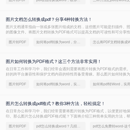
图片转PDF
pdf在线转换成word，教你一分钟完成
三种方法把pdf转word
便更好地分享、打印或保存。
图片文档怎么转换成pdf？分享4种转换方法！
图片文档通常指由一张或多张图片组成的文档，这些图片可能是扫描件、
的图像文件。将图片文档转换为PDF格式可以提高文档的可读性和可分享
的原始外观不变。那么图片文档怎么转换成pdf呢？本文将详细介绍几种常
图片转PDF
如何将pdf转换为word，分享一种简单的方法
PDF的方法。
图片如何转换为PDF格式？这三个方法非常实用！
在日常工作和学习中，我们经常会遇到需要将图片转换为PDF格式的需求。
好的跨平台兼容性和保护文档内容的特性而备受青睐。那么图片如何转换为
下是几种将图片转换为PDF格式的方法，供您参考。
图片转PDF
如何将pdf转换为word，实用的方法来了
图片怎么转换成pdf格式？教你3种方法，轻松搞定！
在日常办公和学习中，我们经常需要将图片转换为PDF格式，以便更好地
印。那么图片怎么转换成PDF格式呢？下面将介绍三种简单实用的方法，
图片到PDF的转换。
图片转PDF
pdf怎么转换成word？几招轻松搞定