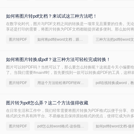
如何将图片转pdf文档？来试试这三种方法吧！
​在数字化时代，图片与PDF文档之间的转换是一项常见且重要的任务。无
享还是打印的需要，将图片转换为PDF文档都能提供诸多便利。那么如何将图
呢？本文将详细介绍几种实现图片转PDF的方法，帮助读者轻松完成转换
图片转PDF
如何将pdf转word文档，跟小编来学习吧
三种方法把pdf转word
如何将图片转换成pdf？这三种方法可轻松完成转换！
图片可以转PDF吗？当然可以了，那么要怎么转换呢？这就是今天小编要
了。当我们需要#main#时，首先要找到一款可以转换成PDF的工具，这样
么软件千千万，哪款好用呢？转转大师就很不错，图片转PDF效果也很棒
图片转PDF
用这个方法轻松将PDF转Word
图片转为pdf怎么弄？这二个方法值得收藏
在日常生活和工作中，我们经常需要将图片转换为PDF格式以便于分享、存
格式的文件具有跨平台、不易修改且保持原始格式的优点，使得它成为许
式。那么图片转为pdf怎么弄呢？下面，我们将详细介绍两种将图片转换为P
图片转PDF
pdf怎么转word格式-这份指南值得收藏
法。