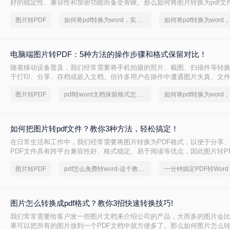
好的稳定性、兼容性和加密功能而备受青睐。那么如何将图片转换为pdf文
绍两种将图片转换为PDF文件的方法。
图片转PDF
如何将pdf转换为word，实用的方法来了
电脑端图片转PDF：5种方法的操作步骤和格式保留对比！
随着移动设备普及，我们经常需要将手机拍摄的照片、截图、扫描件等转换
于打印、分享、存档或嵌入文档。但许多用户在操作中遭遇图片失真、文
等问题，不仅影响工作效率，还可能导致重要资料丢失。那么电脑怎么把图片
图片转PDF
pdf转word文档保留格式怎么操作
呢？本文基于Windows系统实测，系统梳理5种安全有效的转换方法，助
换技巧，让图片转换不再是困扰！
如何把图片转pdf文件？教你3种方法，轻松搞定！
在日常生活和工作中，我们经常需要将图片转换为PDF格式，以便于分享
PDF文件具有跨平台兼容性好、格式稳定、易于阅读等优点，因此图片转P
遍。那么如何把图片转PDF文件呢？本文将介绍几种常用的将图片转换为P
图片转PDF
pdf怎么免费转word-这个教程教你轻松搞定
帮助读者轻松实现格式转换。
图片怎么转换成pdf格式？教你3招快速转换技巧!
我们常常需要给客户发一些图片文档来介绍公司的产品，大而多的图片会
果可以把所有的图片放到一个PDF文档中就方便多了。那么如何图片怎么转换