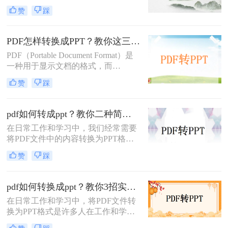
好地进行演示和编辑。那么怎么把
成格式转换。
赞
踩
PDF转换成PPT呢？以下将介绍三种
常用的转换方法，帮助您轻松实现
PDF到PPT的转换。
PDF怎样转换成PPT？教你这三种转换方法！
PDF（Portable Document Format）是
一种用于显示文档的格式，而
PPT（PowerPoint）是一种用于演示的
赞
踩
文件格式。PDF文件常用于保存文档
的完整格式，但有时我们需要将PDF
文件转换为PPT格式以便于制作演示
pdf如何转成ppt？教你二种简单实用的转换方法!
文稿。那么PDF怎样转换成PPT呢？
在日常工作和学习中，我们经常需要
在本文中，我们将介绍三种方法，以
将PDF文件中的内容转换为PPT格
帮助您将PDF文件转换为PPT文件。
式，以便于演示和分享。那么PDF如
赞
踩
何转成PPT呢？以下是两种常用的方
法，帮助您轻松实现PDF到PPT的转
换。
pdf如何转换成ppt？教你3招实用方法轻松搞定！
在日常工作和学习中，将PDF文件转
换为PPT格式是许多人在工作和学习
中常遇到的需求，特别是当需要将