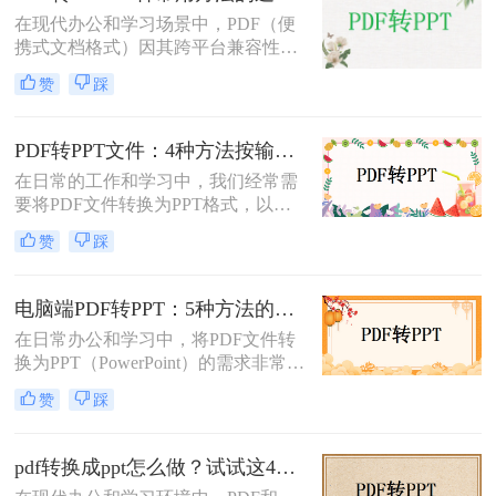
成PPT的方法。
在现代办公和学习场景中，PDF（便
携式文档格式）因其跨平台兼容性和
内容稳定性而广泛使用。然而，在某
赞
踩
些情况下，我们可能需要将PDF文件
转换为PPT（PowerPoint演示文稿），
以便于编辑、演示或分享。那么PDF
PDF转PPT文件：4种方法按输出格式（pptx/ppt）和页数选择!
如何转ppt呢？本文将详细介绍几种常
在日常的工作和学习中，我们经常需
用的PDF转PPT的方法。
要将PDF文件转换为PPT格式，以便
进行演示或编辑。那么如何将pdf转换
赞
踩
成ppt文件呢？本文将介绍四种常用的
PDF转PPT方法。
电脑端PDF转PPT：5种方法的安装配置和操作差异！
在日常办公和学习中，将PDF文件转
换为PPT（PowerPoint）的需求非常普
遍。无论是为了制作演示文稿、分享
赞
踩
资料还是教学用途，掌握高效的PDF
转PPT方法都是非常重要的。那么电
脑pdf如何转化为ppt呢？本文将详细
pdf转换成ppt怎么做？试试这4个转换方法！
介绍五种将PDF转换成PPT的方法，