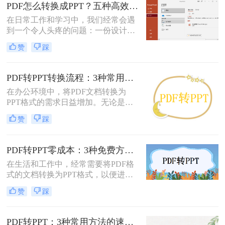
它“只读”的特性也使其内容难以直接
PDF怎么转换成PPT？五种高效方法，适用不同场景全解析！
编辑和复用。此时，将PDF转换为可
在日常工作和学习中，我们经常会遇
编辑的PPT就成了一个刚性需求。
到一个令人头疼的问题：一份设计精
美、内容详实的PDF文档，需要被转
赞
踩
换为可编辑、可演示的
PowerPoint（PPT）文件。可能是为了
修改内容、调整逻辑，或是直接用于
PDF转PPT转换流程：3种常用方法的速度和精度对比！
会议汇报。然而，由于PDF格式本身
在办公环境中，将PDF文档转换为
是为了稳定显示而非编辑而设计的，
PPT格式的需求日益增加。无论是为
这项转换工作常常伴随着格式错乱、
了更好地展示信息，还是为了便于编
排版混乱、图片丢失等“车祸现场”。
赞
踩
辑内容，掌握几种有效的PDF转PPT
方法都是非常有用的。那么pdf转ppt
怎么转换呢？本文将介绍三种常用的
PDF转PPT零成本：3种免费方案的实际效果和隐藏限制！
方法来实现这一转换。
在生活和工作中，经常需要将PDF格
式的文档转换为PPT格式，以便进行
演示和讲解。然而，一些专业的PDF
赞
踩
转PPT软件可能需要付费购买。那么
怎么不花钱把pdf转成ppt呢？本文将
介绍三种不需要花钱就能将PDF转换
PDF转PPT：3种常用方法的速度对比和适用文件类型！