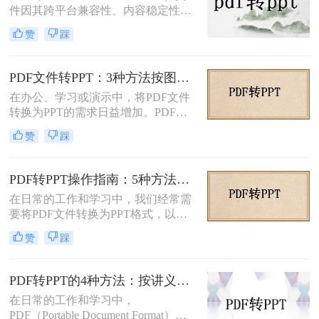
件因其跨平台兼容性、内容稳定性和
不易被篡改的特性，在文档分享、存
赞
踩
档和打印中得到了广泛应用。然而，
有时我们需要将PDF中的内容转换为
PPT（PowerPoint）格式，以便进行演
PDF文件转PPT：3种方法按图文复杂度的转换精度排名！
示、编辑或团队协作。那么PDF怎么
在办公、学习或演示中，将PDF文件
转换成PPT呢？本文将介绍两种将
转换为PPT的需求日益增加。PDF格
PDF转换成PPT的方法。
式虽然适合文档共享，但若需编辑或
赞
踩
重新排版内容，转换为PPT会更灵
活。那么文件pdf怎么转换成ppt呢？
本文将介绍几种简单实用的方法，帮
PDF转PPT操作指南：5种方法的具体操作流程和参数设置！
助您高效完成转换。
在日常的工作和学习中，我们经常需
要将PDF文件转换为PPT格式，以便
进行演示或编辑。PDF文件以其固定
赞
踩
格式和跨平台的优势而广受欢迎，但
PPT文件则提供了更强大的编辑功能
和动态展示效果。那么pdf转ppt怎么
PDF转PPT的4种方法：按讲义、合同、报告3种文件类型选！
操作呢？本文将介绍五种将PDF转换
在日常的工作和学习中，
为PPT的方法，帮助您轻松完成这一
PDF（Portable Document Format）因
任务。