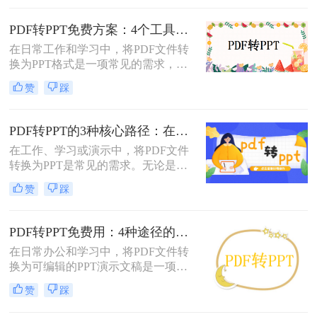
的方法，帮助您轻松实现文件格式的
转换。
PDF转PPT免费方案：4个工具的文件限制和输出质量对比！
在日常工作和学习中，将PDF文件转
换为PPT格式是一项常见的需求，以
便更好地进行演示和分享。虽然市面
赞
踩
上有许多专业的转换软件和服务，但
并非所有用户都愿意或需要为此付
费。那么pdf如何免费转换ppt呢？以
PDF转PPT的3种核心路径：在线、软件和PPT自带的适用范围！
下将介绍四种免费将PDF转换为PPT
在工作、学习或演示中，将PDF文件
的方法，帮助用户轻松实现格式转
转换为PPT是常见的需求。无论是整
换。
合报告、课件，还是优化文档展示，
赞
踩
都需要一种高效且保留原格式的方
法。那么pdf怎么转换成ppt呢？以下
是几种常用方法的详细解析，帮助你
PDF转PPT免费用：4种途径的转换精度和排版保留能力对比！
快速上手。
在日常办公和学习中，将PDF文件转
换为可编辑的PPT演示文稿是一项高
频需求。无论是需要修改过时的课
赞
踩
件、提取报告中的数据制作新方案，
还是将会议资料转化为演示文稿，快