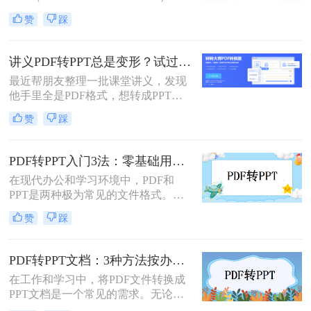
其格式稳定、跨平台兼容等优点而广
赞
踩
泛应用。然而，在某些场合下，我们
可能需要将PDF中的内容转换为
PPT（PowerPoint）格式，以便进行演
讲义PDF转PPT总是变形？试过这几个办法真管用！
示或编辑。虽然PDF到PPT的转换可
最近帮朋友整理一批课堂讲义，发现
能不如其他格式转换那样直接，但通
他手里全是PDF格式，想转成PPT讲
过一些方法和工具，我们仍然可以实
课用，结果试了好几个工具，不是字
现这一目的。本文将详细介绍怎么把
赞
踩
体乱码就是排版错位，气得他差点把
pdf转换成ppt的几种方法，以及相关
电脑摔了。其实“讲义类型的pdf怎么
的实用技巧。
转ppt”这个问题，说到底要看你的
PDF转PPT入门3法：零基础用户的操作要点和注意事项！
PDF是纯文字扫描件、带复杂表格的
在现代办公和学习环境中，PDF和
课件，还是带大量图片的教案——不
PPT是两种极为常见的文件格式。
同情况方法完全不同。下面我按实际
PDF因其固定格式的特点而受到广泛
使用场景，把试过好用的几个方法整
赞
踩
欢迎，尤其适合用于合同、学术论文
理出来，不吹不黑，优缺点都说明
等需要保持原始内容不变的文档。然
白。
而，当这些静态内容需要被进一步编
PDF转PPT文档：3种方法按办公场景（汇报/教学/合同）选择！
辑或在公共场合展示时，将其转换为
在工作和学习中，将PDF文件转换成
PPT格式成为了一种常见的需求。那
PPT文档是一个常见的需求。无论是
么PDF如何转为PPT呢？本文将详细
为了制作演示文稿、提取内容还是重