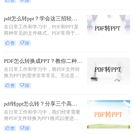
赞
踩
PDF中的内容进行编辑、演示或分享
时。那么PDF如何转换成PPT呢？本
文将介绍三种常用的PDF转PPT的方
pdf怎么转ppt？学会这三招轻松搞定转换！
法。
在日常工作和学习中，PDF和PPT是
两种常见的文件格式。PDF常用于文
档的查看和分享，而PPT则更多地用
赞
踩
于制作演示文稿和进行演讲。有时，
您可能希望将PDF文件转换为PPT格
式，以便进行编辑、修改或展示。那
PDF怎么转换成PPT？教你二种转换方法！
么pdf怎么转ppt呢？本文将介绍三种
在日常工作和学习中，将PDF文件转
将PDF转换为PPT的方法：使用专业
换为PPT的需求非常常见。无论是为
的PDF转PPT软件、利用在线转换工
了方便展示、编辑还是进一步处理，
具，以及手动复制粘贴内容。
赞
踩
掌握几种高效的PDF转PPT方法都是
非常有用的。那么PDF怎么转换成
PPT呢？本文将详细介绍两种常见的
pdf转ppt怎么转？分享三个高效转换方法！
PDF转PPT方法，帮助用户轻松完成
在日常工作和学习中，我们经常需要
文件格式转换。
将PDF文件转换为PPT格式以便进行
演示或编辑。那么pdf转ppt怎么转
赞
踩
呢？以下将介绍三种常用的pdf转ppt