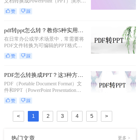
文档转换成PowerPoint（PPT）演示文
为PPT的方法，帮助您高效地完成这
稿以方便展示或编辑。那么PDF怎么
一任务。
赞
踩
转换成PPT呢？本文将介绍几种实现
这一目标的方法。
pdf转ppt怎么转？教你5种实用的方法！
在日常办公或学术场景中，常需要将
PDF文件转换为可编辑的PPT格式。
那么pdf转ppt怎么转呢？本文整理了5
赞
踩
种主流方法，从工具选择到操作细节
逐一解析，助你快速完成格式转换。
PDF怎么转换成PPT？这3种方法教会你！
PDF（Portable Document Format）文
件和PPT（PowerPoint Presentation）
文件在日常办公和学习中都有着广泛
赞
踩
的应用。有时，我们需要将PDF文件
转换为PPT格式，以便进行编辑、修
<
1
2
3
4
5
>
改或展示。那么PDF怎么转换成PPT
呢？本文将介绍三种将PDF转换成
PPT的高效方法。
热门文章
更多 >