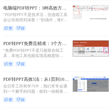
么表格错位到需要手动重排两小时，
要么扫描版PDF转完还是图片格式，
电脑端PDF转PPT：3种高效方法的操作步骤和格式保留设置！
更有甚者因为文件包含商业数据，转
"PDF转PPT不是技术活，但选错工具
换后收到平台的“付费解锁”勒索邮
会让你加班到深夜！"职场中，将PDF
件。
报告一键转化为PPT演示文稿是高频
赞
踩
刚需。然而，90%的办公族曾陷入“转
换后格式错乱、文本缺失、反复返
工”的泥潭——这不是能力问题，而
PDF转PPT免费且精准：3个方法的转换精度和避坑指南！
是工具选择的致命陷阱。那么怎么在
“免费PDF转PPT不是只能靠在线工
电脑上把pdf转换成ppt呢？作为深耕
具，本地工具也能实现高精度转
电脑办公软件测评8年的博主，我亲
换”在职场办公与自媒体创作中，将
测30+工具，今天聚焦精准高效的转
赞
踩
PDF格式的报告、课件、素材转为可
换方案，帮你避开99%的坑。拒绝低
编辑的PPT，是提升工作效率的高频
效，只讲真干货。
需求。但多数人在寻找免费转换方法
PDF转PPT高效5法：从1页到100页，方法选择差异很大！
时，要么遭遇操作繁琐的困境，要么
在日常工作和学习中，我们常常会遇
面临转换后格式错乱、信息丢失的问
到一个棘手的问题：收到一份精美的
题，甚至担心文件隐私泄露
PDF文件，却需要将其内容用于自己
赞
踩
的PPT演示文稿中。PDF因其格式固
定、易于传输和打印而广受欢迎，但