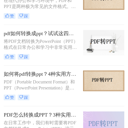
在现代办公和学习环境中，PDF和
帮助您轻松应对各种需求。
PPT是两种极为常见的文件格式。
PDF文件因其出色的稳定性和兼容性
赞
踩
而被广泛用于文档分享和存储，而
PPT则因其强大的演示功能而备受青
睐。然而，有时我们需要将PDF转换
pdf如何转换成ppt？试试这四种常用方法！
为PPT以便进行编辑和演示。那么pdf
将PDF文档转换为PowerPoint（PPT）
转换成ppt怎么做呢？本文将详细介绍
格式在日常办公和学习中非常实用，
几种将PDF转换为PPT的方法。
特别是在需要对内容进行编辑或演示
赞
踩
时。那么pdf如何转换成ppt呢？本文
将介绍几种常见的转换方法。
如何将pdf转换ppt？4种实用方法解析！
PDF（Portable Document Format）和
PPT（PowerPoint Presentation）是两
种常见的文件格式，分别用于文档存
赞
踩
储和演示文稿制作。在某些情况下，
我们可能需要将PDF转换为PPT格
式，以便在演示文稿中使用或进行进
PDF怎么转换成PPT？3种实用方法详解！
一步编辑。那么如何将pdf转换ppt
在日常工作中，我们有时需要将PDF
呢？本文将详细介绍几种将PDF转换