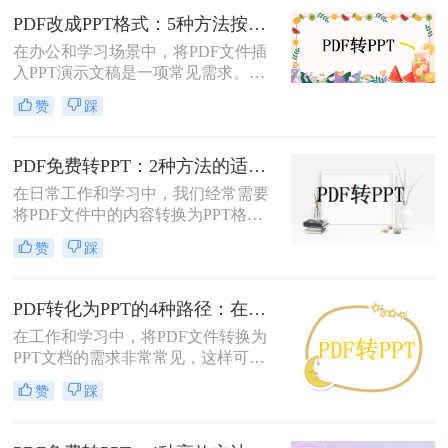
速且免费地完成格式转换都能极大提
PDF改成PPT格式：5种方法按页面复杂度选择！
升工作效率。那么如何免费把pdf转成
在办公和学习场景中，将PDF文件插
PPT呢？
入PPT演示文稿是一项常见需求。无
论是展示报告、图表，还是分享文档
赞
踩
内容，合理选择插入方法能显著提升
演示的专业性和效率。那么PDF怎么
改成PPT呢？以下是五种常用方法的
PDF免费转PPT：2种方法的适用场景和操作差异！
详细说明，帮助您根据需求高效完成
在日常工作和学习中，我们经常需要
文档整合。
将PDF文件中的内容转换为PPT格
式，以便于演示和分享。那么PDF如
赞
踩
何转化为PPT免费呢？以下是两种免
费的方法，帮助您轻松实现PDF到
PPT的转换。
PDF转化为PPT的4种路径：在线、客户端、插件和手动各有什么区别！
在工作和学习中，将PDF文件转换为
PPT文档的需求非常常见，这样可以
方便地进行演示和分享。那么pdf如何
赞
踩
转化为ppt呢？本文将介绍四种常见的
PDF转PPT方法，帮助您根据实际需
求选择最合适的方式。