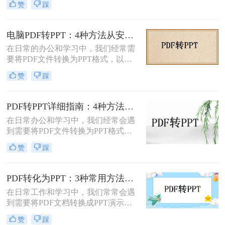
介绍三种将PDF转换为PPT的方法，
赞
踩
新排版，掌握几种有效的转换方法都
帮助您根据自己的实际需求选择最合
是非常有用的。那么pdf如何转换成
适的方式。
ppt文档呢？本文将介绍三种常用的
电脑PDF转PPT：4种方法从安装到输出的完整对比！
PDF转PPT的方法，帮助您轻松完成
在日常的办公和学习中，我们经常需
PDF到PPT的转换。
要将PDF文件转换为PPT格式，以便
更好地进行演示和编辑。那么电脑如
赞
踩
何PDF转PPT呢？以下介绍四种常见
的PDF转PPT的方法。
PDF转PPT详细指南：4种方法的参数配置和输出效果调优！
在日常办公和学习中，我们经常会遇
到需要将PDF文件转换为PPT格式的
情况。无论是为了便于演示还是进一
赞
踩
步编辑，掌握有效的转换方法都是必
要的。那么如何将pdf转换成ppt呢？
本文将详细介绍几种常用的方法。
PDF转化为PPT：3种常用方法在不同PPT版本下的兼容性！
在日常工作和学习中，我们常常会遇
到需要将PDF文档转换成PPT演示文
稿的情况。无论是为了更好地展示信
赞
踩
息，还是为了方便编辑，掌握如何进