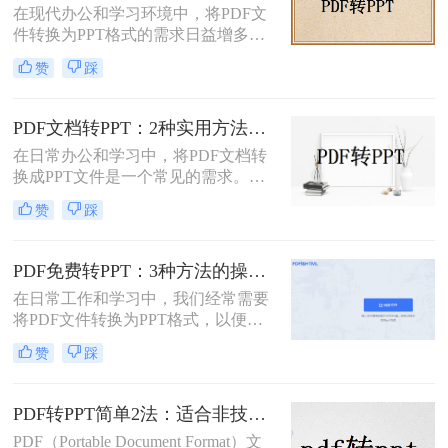
在现代办公和学习环境中，将PDF文
转换为PPT的方法，帮助您轻松完成
件转换为PPT格式的需求日益增多。
这一任务。
无论是为了更方便地编辑内容，还是
赞
踩
为了在演示文稿中更好地展示信息，
PDF转PPT都是一项非常实用的技
能。那么如何把PDF转换成PPT呢？
PDF文档转PPT：2种实用方法的关键参数和输出对比！
本文将介绍两种高效的PDF转PPT方
在日常办公和学习中，将PDF文档转
法，帮助您根据自己的需求选择最合
换成PPT文件是一个常见的需求。
适的方式。
PDF文件因其跨平台性和格式稳定性
赞
踩
而广受欢迎，但在某些情况下，我们
可能需要将其内容转换为PPT格式，
以便进行演示、分享或编辑。那么pdf
PDF免费转PPT：3种方法的操作步骤和常见报错处理!
文档如何转化成ppt呢？本文将介绍两
在日常工作和学习中，我们经常需要
种将PDF文档转化成PPT的实用方
将PDF文件转换为PPT格式，以便进
法。
行演示和分享。那么如何免费将pdf转
赞
踩
换成PPT呢？本文将介绍三种免费将
PDF转换成PPT的方法。
PDF转PPT简单2法：适合非技术用户的快速操作流程！
PDF（Portable Document Format）文