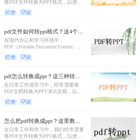
将PDF文件转换为PPT格式，以便进
行演示或编辑。那么pdf怎么转ppt免
赞
踩
费呢？虽然市面上有许多付费的转换
工具，但本文将介绍五种免费的PDF
转PPT方法，帮助你轻松实现文件格
pdf文件如何转ppt格式？这4个方法请收好！方便又好用！
式的转换。
在现代办公和学习环境中，
PDF（Portable Document Format）因
其出色的跨平台兼容性和保持文档格
赞
踩
式不变的能力而广受欢迎。然而，在
某些情况下，我们可能需要将PDF文
件中的内容转换成PPT（PowerPoint
pdf怎么转换成ppt？这三种转换方法分享给你!！
Presentation）格式，以便进行演示或
在日常工作或学习中，经常需要将
进一步编辑。那么pdf文件如何转ppt
PDF文档转换为PPT演示文稿，以便
格式呢？本文将详细介绍几种将PDF
于更好地展示和编辑内容。
文件转换为PPT格式的有效方法，帮
赞
踩
PDF（Portable Document Format）因
助您轻松应对这一需求。
其格式稳定、兼容性强而被广泛应
用，但PPT（PowerPoint）则因其动态
怎么把pdf转换成ppt？这里教你这四种方法！
演示功能而备受青睐。那么pdf怎么转
在日常工作和学习中，我们经常需要
换成ppt呢？本文将介绍三种将PDF转
将PDF文件转换为PPT格式，以便更
换为PPT的高效方法，帮助您轻松完