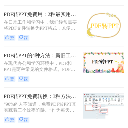
行这种转换都是非常有用的技能。那
么怎么将pdf转化为ppt呢？本文将介
PDF转PPT免费用：2种最实用的操作路径和避坑要点！
绍三种常用的方法来实现PDF到PPT
在日常工作和学习中，我们经常需要
的转换。
将PDF文件转换为PPT格式，以便进
行演示或编辑。那么怎么把pdf转换成
赞
踩
ppt免费呢？本文将介绍两种免费将
PDF转换成PPT的方法，帮助您高效
完成转换任务。
PDF转PPT的4种方法：新旧工具对比，哪个更适合批量转换！
在现代办公和学习环境中，PDF和
PPT是两种常见的文件格式。PDF文
件因其跨平台性和不易修改性而广受
赞
踩
欢迎，而PPT则因其强大的演示功能
而备受青睐。然而，有时我们可能需
要将PDF文件转换为PPT格式，以便
PDF转PPT免费转换：3种方法的隐藏功能和效率差异！
进行编辑、修改或演示。那么pdf怎么
“90%的人不知道，免费PDF转PPT其
转换成ppt呢？本文将详细介绍几种将
实藏着三个效率陷阱。”作为每天处
PDF转换为PPT的方法，帮助您轻松
理20+份文档的办公博主，我见过太
实现文件格式的转换。
赞
踩
多人被“免费转换”的噱头坑过——要