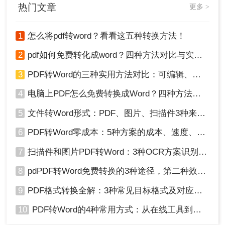
热门文章
更多 >
1
怎么将pdf转word？看看这五种转换方法！
2
pdf如何免费转化成word？四种方法对比与实操指南（附详细表格）
3
PDF转Word的三种实用方法对比：可编辑、保格式、避风险！
4
电脑上PDF怎么免费转换成Word？四种方法对比与实操指南（附详细表格）!
5
文件转Word形式：PDF、图片、扫描件3种来源分别怎么处理！
6
PDF转Word零成本：5种方案的成本、速度、精度对比！
7
扫描件和图片PDF转Word：3种OCR方案识别率实测！
8
pdPDF转Word免费转换的3种途径，第二种效率最高！
9
PDF格式转换全解：3种常见目标格式及对应操作方法！
10
PDF转Word的4种常用方式：从在线工具到桌面软件全梳理！