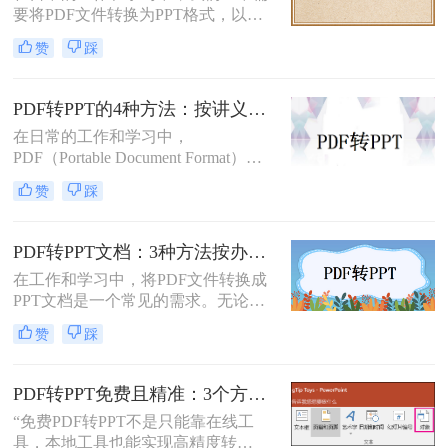
要将PDF文件转换为PPT格式，以便
这一任务。
进行演示或编辑。PDF文件以其固定
赞
踩
格式和跨平台的优势而广受欢迎，但
PPT文件则提供了更强大的编辑功能
和动态展示效果。那么pdf转ppt怎么
PDF转PPT的4种方法：按讲义、合同、报告3种文件类型选！
操作呢？本文将介绍五种将PDF转换
在日常的工作和学习中，
为PPT的方法，帮助您轻松完成这一
PDF（Portable Document Format）因
任务。
其格式稳定、跨平台兼容等优点而广
赞
踩
泛应用。然而，在某些场合下，我们
可能需要将PDF中的内容转换为
PPT（PowerPoint）格式，以便进行演
PDF转PPT文档：3种方法按办公场景（汇报/教学/合同）选择！
示或编辑。虽然PDF到PPT的转换可
在工作和学习中，将PDF文件转换成
能不如其他格式转换那样直接，但通
PPT文档是一个常见的需求。无论是
过一些方法和工具，我们仍然可以实
为了制作演示文稿、提取内容还是重
现这一目的。本文将详细介绍怎么把
赞
踩
新排版，掌握几种有效的转换方法都
pdf转换成ppt的几种方法，以及相关
是非常有用的。那么pdf如何转换成
的实用技巧。
ppt文档呢？本文将介绍三种常用的
PDF转PPT免费且精准：3个方法的转换精度和避坑指南！
PDF转PPT的方法，帮助您轻松完成
“免费PDF转PPT不是只能靠在线工
PDF到PPT的转换。
具，本地工具也能实现高精度转