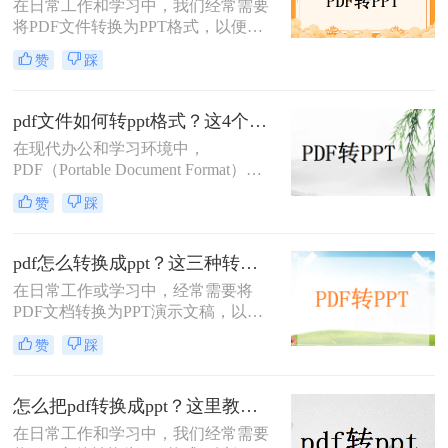
在日常工作和学习中，我们经常需要
将PDF文件转换为PPT格式，以便进
行演示或编辑。那么pdf怎么转ppt免
赞
踩
费呢？虽然市面上有许多付费的转换
工具，但本文将介绍五种免费的PDF
转PPT方法，帮助你轻松实现文件格
pdf文件如何转ppt格式？这4个方法请收好！方便又好用！
式的转换。
在现代办公和学习环境中，
PDF（Portable Document Format）因
其出色的跨平台兼容性和保持文档格
赞
踩
式不变的能力而广受欢迎。然而，在
某些情况下，我们可能需要将PDF文
件中的内容转换成PPT（PowerPoint
pdf怎么转换成ppt？这三种转换方法分享给你!！
Presentation）格式，以便进行演示或
在日常工作或学习中，经常需要将
进一步编辑。那么pdf文件如何转ppt
PDF文档转换为PPT演示文稿，以便
格式呢？本文将详细介绍几种将PDF
于更好地展示和编辑内容。
文件转换为PPT格式的有效方法，帮
赞
踩
PDF（Portable Document Format）因
助您轻松应对这一需求。
其格式稳定、兼容性强而被广泛应
用，但PPT（PowerPoint）则因其动态
怎么把pdf转换成ppt？这里教你这四种方法！
演示功能而备受青睐。那么pdf怎么转
在日常工作和学习中，我们经常需要
换成ppt呢？本文将介绍三种将PDF转