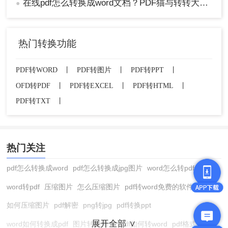
在线pdf怎么转换成word文档？PDF猫与转转大师2种在线工具使用指南与功能对比！
●
热门转换功能
PDF转WORD
丨
PDF转图片
丨
PDF转PPT
丨
OFD转PDF
丨
PDF转EXCEL
丨
PDF转HTML
丨
PDF转TXT
丨
热门关注
pdf怎么转换成word
pdf怎么转换成jpg图片
word怎么转pdf
word转pdf
压缩图片
怎么压缩图片
pdf转word免费的软件
如何压缩图片
pdf解密
png转jpg
pdf转换ppt
展开全部 ∨
word如何转换成pdf
图片转换格式
pdf如何转word
pdf格式转换