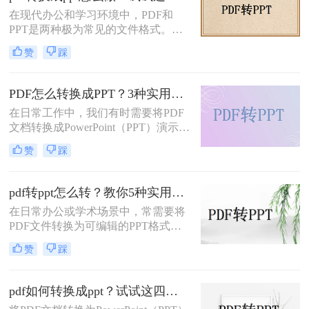
如何转ppt呢？本文将详细介绍几种常
在现代办公和学习环境中，PDF和
用的PDF转PPT的方法。
PPT是两种极为常见的文件格式。
PDF文件因其出色的稳定性和兼容性
赞
踩
而被广泛用于文档分享和存储，而
PPT则因其强大的演示功能而备受青
睐。然而，有时我们需要将PDF转换
PDF怎么转换成PPT？3种实用方法详解！
为PPT以便进行编辑和演示。那么pdf
在日常工作中，我们有时需要将PDF
转换成ppt怎么做呢？本文将详细介绍
文档转换成PowerPoint（PPT）演示文
几种将PDF转换为PPT的方法。
稿以方便展示或编辑。那么PDF怎么
赞
踩
转换成PPT呢？本文将介绍几种实现
这一目标的方法。
pdf转ppt怎么转？教你5种实用的方法！
在日常办公或学术场景中，常需要将
PDF文件转换为可编辑的PPT格式。
那么pdf转ppt怎么转呢？本文整理了5
赞
踩
种主流方法，从工具选择到操作细节
逐一解析，助你快速完成格式转换。
pdf如何转换成ppt？试试这四种常用方法！