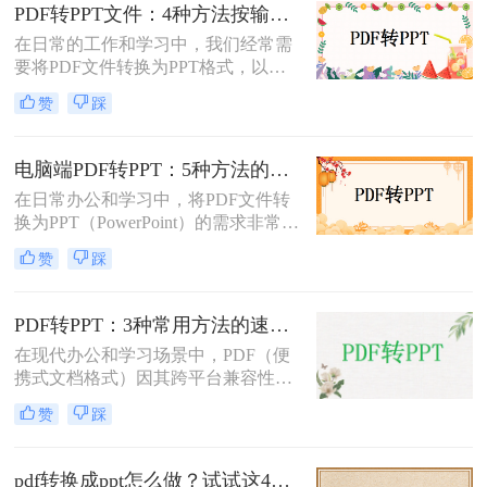
怎么转换呢？本文将介绍三种常用的
PDF转PPT文件：4种方法按输出格式（pptx/ppt）和页数选择!
方法来实现这一转换。
在日常的工作和学习中，我们经常需
要将PDF文件转换为PPT格式，以便
进行演示或编辑。那么如何将pdf转换
赞
踩
成ppt文件呢？本文将介绍四种常用的
PDF转PPT方法。
电脑端PDF转PPT：5种方法的安装配置和操作差异！
在日常办公和学习中，将PDF文件转
换为PPT（PowerPoint）的需求非常普
遍。无论是为了制作演示文稿、分享
赞
踩
资料还是教学用途，掌握高效的PDF
转PPT方法都是非常重要的。那么电
脑pdf如何转化为ppt呢？本文将详细
PDF转PPT：3种常用方法的速度对比和适用文件类型！
介绍五种将PDF转换成PPT的方法，
在现代办公和学习场景中，PDF（便
帮助您轻松应对各种需求。
携式文档格式）因其跨平台兼容性和
内容稳定性而广泛使用。然而，在某
赞
踩
些情况下，我们可能需要将PDF文件
转换为PPT（PowerPoint演示文稿），
以便于编辑、演示或分享。那么PDF
pdf转换成ppt怎么做？试试这4个转换方法！