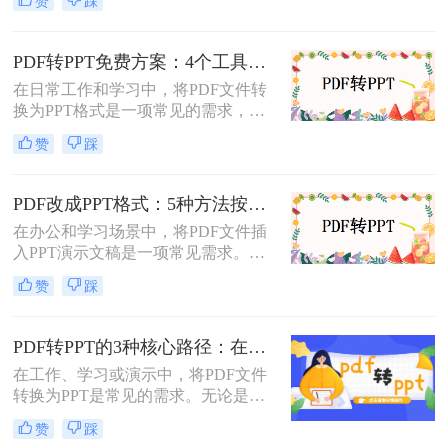
赞
踩
掌握几种高效的PDF转PPT方法都是
非常有用的。那么PDF怎么转换成
PPT呢？本文将详细介绍两种常见的
PDF转PPT免费方案：4个工具的文件限制和输出质量对比！
PDF转PPT方法，帮助用户轻松完成
在日常工作和学习中，将PDF文件转
文件格式转换。
换为PPT格式是一项常见的需求，以
便更好地进行演示和分享。虽然市面
赞
踩
上有许多专业的转换软件和服务，但
并非所有用户都愿意或需要为此付
费。那么pdf如何免费转换ppt呢？以
PDF改成PPT格式：5种方法按页面复杂度选择！
下将介绍四种免费将PDF转换为PPT
在办公和学习场景中，将PDF文件插
的方法，帮助用户轻松实现格式转
入PPT演示文稿是一项常见需求。无
换。
论是展示报告、图表，还是分享文档
赞
踩
内容，合理选择插入方法能显著提升
演示的专业性和效率。那么PDF怎么
改成PPT呢？以下是五种常用方法的
PDF转PPT的3种核心路径：在线、软件和PPT自带的适用范围！
详细说明，帮助您根据需求高效完成
在工作、学习或演示中，将PDF文件
文档整合。
转换为PPT是常见的需求。无论是整
合报告、课件，还是优化文档展示，
赞
踩
都需要一种高效且保留原格式的方