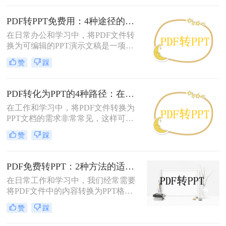
法。那么pdf怎么转换成ppt呢？以下
是几种常用方法的详细解析，帮助你
PDF转PPT免费用：4种途径的转换精度和排版保留能力对比！
快速上手。
在日常办公和学习中，将PDF文件转
换为可编辑的PPT演示文稿是一项高
频需求。无论是需要修改过时的课
赞
踩
件、提取报告中的数据制作新方案，
还是将会议资料转化为演示文稿，快
速且免费地完成格式转换都能极大提
PDF转化为PPT的4种路径：在线、客户端、插件和手动各有什么区别！
升工作效率。那么如何免费把pdf转成
在工作和学习中，将PDF文件转换为
PPT呢？
PPT文档的需求非常常见，这样可以
方便地进行演示和分享。那么pdf如何
赞
踩
转化为ppt呢？本文将介绍四种常见的
PDF转PPT方法，帮助您根据实际需
求选择最合适的方式。
PDF免费转PPT：2种方法的适用场景和操作差异！
在日常工作和学习中，我们经常需要
将PDF文件中的内容转换为PPT格
式，以便于演示和分享。那么PDF如
赞
踩
何转化为PPT免费呢？以下是两种免
费的方法，帮助您轻松实现PDF到