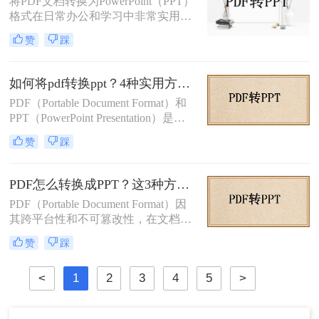
将PDF文档转换为PowerPoint（PPT）
格式在日常办公和学习中非常实用，
特别是在需要对内容进行编辑或演示
赞
踩
时。那么pdf如何转换成ppt呢？本文
将介绍几种常见的转换方法。
如何将pdf转换ppt？4种实用方法解析！
PDF（Portable Document Format）和
PPT（PowerPoint Presentation）是两
种常见的文件格式，分别用于文档存
赞
踩
储和演示文稿制作。在某些情况下，
我们可能需要将PDF转换为PPT格
式，以便在演示文稿中使用或进行进
PDF怎么转换成PPT？这3种方法学起来超简单！
一步编辑。那么如何将pdf转换ppt
PDF（Portable Document Format）因
呢？本文将详细介绍几种将PDF转换
其跨平台性和不可篡改性，在文档分
为PPT的方法，帮助您高效地完成这
享和存储中广泛应用。然而，在某些
一任务。
赞
踩
情况下，我们可能需要将PDF转换为
PPT（PowerPoint）格式，以便进行编
<
1
2
3
4
5
>
辑和演示。那么PDF怎么转换成PPT
呢？本文将介绍三种将PDF转换成
PPT的方法。