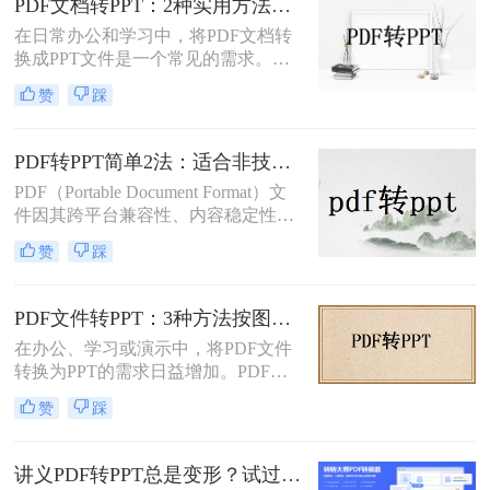
PDF文档转PPT：2种实用方法的关键参数和输出对比！
在日常办公和学习中，将PDF文档转
换成PPT文件是一个常见的需求。
PDF文件因其跨平台性和格式稳定性
赞
踩
而广受欢迎，但在某些情况下，我们
可能需要将其内容转换为PPT格式，
以便进行演示、分享或编辑。那么pdf
PDF转PPT简单2法：适合非技术用户的快速操作流程！
文档如何转化成ppt呢？本文将介绍两
PDF（Portable Document Format）文
种将PDF文档转化成PPT的实用方
件因其跨平台兼容性、内容稳定性和
法。
不易被篡改的特性，在文档分享、存
赞
踩
档和打印中得到了广泛应用。然而，
有时我们需要将PDF中的内容转换为
PPT（PowerPoint）格式，以便进行演
PDF文件转PPT：3种方法按图文复杂度的转换精度排名！
示、编辑或团队协作。那么PDF怎么
在办公、学习或演示中，将PDF文件
转换成PPT呢？本文将介绍两种将
转换为PPT的需求日益增加。PDF格
PDF转换成PPT的方法。
式虽然适合文档共享，但若需编辑或
赞
踩
重新排版内容，转换为PPT会更灵
活。那么文件pdf怎么转换成ppt呢？
本文将介绍几种简单实用的方法，帮
讲义PDF转PPT总是变形？试过这几个办法真管用！
助您高效完成转换。