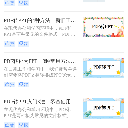
赞
踩
多人被“免费转换”的噱头坑过——要
么表格错位到需要手动重排两小时，
要么扫描版PDF转完还是图片格式，
PDF转PPT的4种方法：新旧工具对比，哪个更适合批量转换！
更有甚者因为文件包含商业数据，转
在现代办公和学习环境中，PDF和
换后收到平台的“付费解锁”勒索邮
PPT是两种常见的文件格式。PDF文
件。
件因其跨平台性和不易修改性而广受
赞
踩
欢迎，而PPT则因其强大的演示功能
而备受青睐。然而，有时我们可能需
要将PDF文件转换为PPT格式，以便
PDF转化为PPT：3种常用方法在不同PPT版本下的兼容性！
进行编辑、修改或演示。那么pdf怎么
在日常工作和学习中，我们常常会遇
转换成ppt呢？本文将详细介绍几种将
到需要将PDF文档转换成PPT演示文
PDF转换为PPT的方法，帮助您轻松
稿的情况。无论是为了更好地展示信
实现文件格式的转换。
赞
踩
息，还是为了方便编辑，掌握如何进
行这种转换都是非常有用的技能。那
么怎么将pdf转化为ppt呢？本文将介
PDF转PPT入门3法：零基础用户的操作要点和注意事项！
绍三种常用的方法来实现PDF到PPT
在现代办公和学习环境中，PDF和
的转换。
PPT是两种极为常见的文件格式。
PDF因其固定格式的特点而受到广泛
赞
踩
欢迎，尤其适合用于合同、学术论文