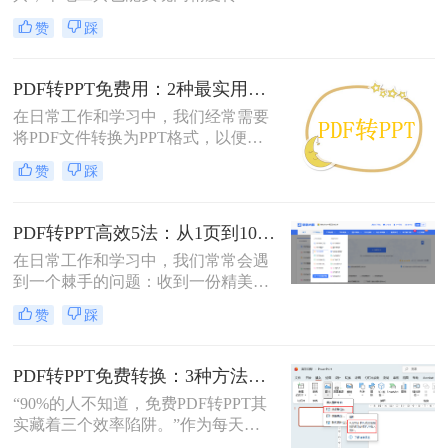
换”在职场办公与自媒体创作中，将
赞
踩
PDF格式的报告、课件、素材转为可
编辑的PPT，是提升工作效率的高频
需求。但多数人在寻找免费转换方法
PDF转PPT免费用：2种最实用的操作路径和避坑要点！
时，要么遭遇操作繁琐的困境，要么
在日常工作和学习中，我们经常需要
面临转换后格式错乱、信息丢失的问
将PDF文件转换为PPT格式，以便进
题，甚至担心文件隐私泄露
行演示或编辑。那么怎么把pdf转换成
赞
踩
ppt免费呢？本文将介绍两种免费将
PDF转换成PPT的方法，帮助您高效
完成转换任务。
PDF转PPT高效5法：从1页到100页，方法选择差异很大！
在日常工作和学习中，我们常常会遇
到一个棘手的问题：收到一份精美的
PDF文件，却需要将其内容用于自己
赞
踩
的PPT演示文稿中。PDF因其格式固
定、易于传输和打印而广受欢迎，但
它“只读”的特性也使其内容难以直接
PDF转PPT免费转换：3种方法的隐藏功能和效率差异！
编辑和复用。此时，将PDF转换为可
“90%的人不知道，免费PDF转PPT其
编辑的PPT就成了一个刚性需求。
实藏着三个效率陷阱。”作为每天处
理20+份文档的办公博主，我见过太