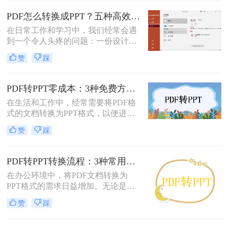
换后格式错乱、文本缺失、反复返
工”的泥潭——这不是能力问题，而
PDF怎么转换成PPT？五种高效方法，适用不同场景全解析！
是工具选择的致命陷阱。那么怎么在
在日常工作和学习中，我们经常会遇
电脑上把pdf转换成ppt呢？作为深耕
到一个令人头疼的问题：一份设计精
电脑办公软件测评8年的博主，我亲
美、内容详实的PDF文档，需要被转
测30+工具，今天聚焦精准高效的转
赞
踩
换为可编辑、可演示的
换方案，帮你避开99%的坑。拒绝低
PowerPoint（PPT）文件。可能是为了
效，只讲真干货。
修改内容、调整逻辑，或是直接用于
PDF转PPT零成本：3种免费方案的实际效果和隐藏限制！
会议汇报。然而，由于PDF格式本身
在生活和工作中，经常需要将PDF格
是为了稳定显示而非编辑而设计的，
式的文档转换为PPT格式，以便进行
这项转换工作常常伴随着格式错乱、
演示和讲解。然而，一些专业的PDF
排版混乱、图片丢失等“车祸现场”。
赞
踩
转PPT软件可能需要付费购买。那么
怎么不花钱把pdf转成ppt呢？本文将
介绍三种不需要花钱就能将PDF转换
PDF转PPT转换流程：3种常用方法的速度和精度对比！
成PPT的方法。
在办公环境中，将PDF文档转换为
PPT格式的需求日益增加。无论是为
了更好地展示信息，还是为了便于编
赞
踩
辑内容，掌握几种有效的PDF转PPT
方法都是非常有用的。那么pdf转ppt