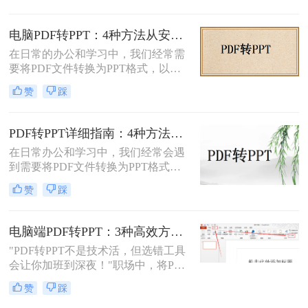
等需要保持原始内容不变的文档。然
而，当这些静态内容需要被进一步编
电脑PDF转PPT：4种方法从安装到输出的完整对比！
辑或在公共场合展示时，将其转换为
在日常的办公和学习中，我们经常需
PPT格式成为了一种常见的需求。那
要将PDF文件转换为PPT格式，以便
么PDF如何转为PPT呢？本文将详细
更好地进行演示和编辑。那么电脑如
介绍三种将PDF转换为PPT的方法，
赞
踩
何PDF转PPT呢？以下介绍四种常见
帮助您根据自己的实际需求选择最合
的PDF转PPT的方法。
适的方式。
PDF转PPT详细指南：4种方法的参数配置和输出效果调优！
在日常办公和学习中，我们经常会遇
到需要将PDF文件转换为PPT格式的
情况。无论是为了便于演示还是进一
赞
踩
步编辑，掌握有效的转换方法都是必
要的。那么如何将pdf转换成ppt呢？
本文将详细介绍几种常用的方法。
电脑端PDF转PPT：3种高效方法的操作步骤和格式保留设置！
"PDF转PPT不是技术活，但选错工具
会让你加班到深夜！"职场中，将PDF
报告一键转化为PPT演示文稿是高频
赞
踩
刚需。然而，90%的办公族曾陷入“转