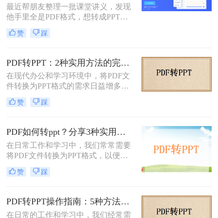
最近帮朋友整理一批课堂讲义，发现
他手里全是PDF格式，想转成PPT讲
课用，结果试了好几个工具，不是字
赞
踩
体乱码就是排版错位，气得他差点把
电脑摔了。其实“讲义类型的pdf怎么
转ppt”这个问题，说到底要看你的
PDF转PPT：2种实用方法的完整操作流程和格式保留对比！
PDF是纯文字扫描件、带复杂表格的
在现代办公和学习环境中，将PDF文
课件，还是带大量图片的教案——不
件转换为PPT格式的需求日益增多。
同情况方法完全不同。下面我按实际
无论是为了更方便地编辑内容，还是
使用场景，把试过好用的几个方法整
赞
踩
为了在演示文稿中更好地展示信息，
理出来，不吹不黑，优缺点都说明
PDF转PPT都是一项非常实用的技
白。
能。那么如何把PDF转换成PPT呢？
PDF如何转ppt？分享3种实用的压缩方法！
本文将介绍两种高效的PDF转PPT方
在日常工作和学习中，我们常常需要
法，帮助您根据自己的需求选择最合
将PDF文件转换为PPT格式，以便进
适的方式。
行演示或进一步编辑。PDF文件以其
赞
踩
固定格式和跨平台的优势而广受欢
迎，但PPT文件则提供了更强大的编
辑功能和动态展示效果。那么PDF如
PDF转PPT操作指南：5种方法的具体操作流程和参数设置！
何转PPT呢？本文将介绍三种将PDF
在日常的工作和学习中，我们经常需
转换为PPT的方法，帮助您轻松完成