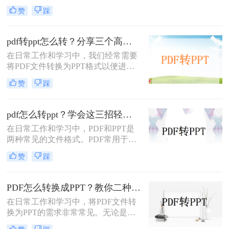
中常遇到的需求，特别是当需要将
赞
踩
PDF中的内容进行编辑、演示或分享
时。那么PDF如何转换成PPT呢？本
文将介绍三种常用的PDF转PPT的方
pdf转ppt怎么转？分享三个高效转换方法！
法。
在日常工作和学习中，我们经常需要
将PDF文件转换为PPT格式以便进行
演示或编辑。那么pdf转ppt怎么转
赞
踩
呢？以下将介绍三种常用的pdf转ppt
的方法，帮助您轻松实现文件格式的
转换。
pdf怎么转ppt？学会这三招轻松搞定转换！
在日常工作和学习中，PDF和PPT是
两种常见的文件格式。PDF常用于文
档的查看和分享，而PPT则更多地用
赞
踩
于制作演示文稿和进行演讲。有时，
您可能希望将PDF文件转换为PPT格
式，以便进行编辑、修改或展示。那
PDF怎么转换成PPT？教你二种转换方法！
么pdf怎么转ppt呢？本文将介绍三种
在日常工作和学习中，将PDF文件转
将PDF转换为PPT的方法：使用专业
换为PPT的需求非常常见。无论是为
的PDF转PPT软件、利用在线转换工
了方便展示、编辑还是进一步处理，
具，以及手动复制粘贴内容。