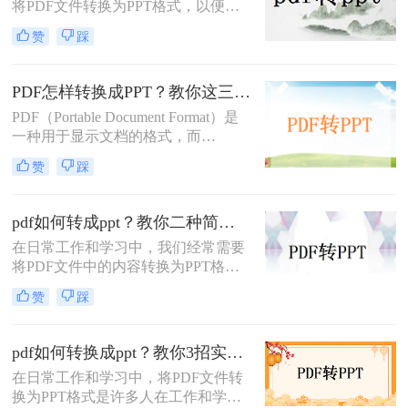
将PDF文件转换为PPT格式，以便更
换为PPT的高效方法，帮助您轻松完
好地进行演示和编辑。那么怎么把
成格式转换。
赞
踩
PDF转换成PPT呢？以下将介绍三种
常用的转换方法，帮助您轻松实现
PDF到PPT的转换。
PDF怎样转换成PPT？教你这三种转换方法！
PDF（Portable Document Format）是
一种用于显示文档的格式，而
PPT（PowerPoint）是一种用于演示的
赞
踩
文件格式。PDF文件常用于保存文档
的完整格式，但有时我们需要将PDF
文件转换为PPT格式以便于制作演示
pdf如何转成ppt？教你二种简单实用的转换方法!
文稿。那么PDF怎样转换成PPT呢？
在日常工作和学习中，我们经常需要
在本文中，我们将介绍三种方法，以
将PDF文件中的内容转换为PPT格
帮助您将PDF文件转换为PPT文件。
式，以便于演示和分享。那么PDF如
赞
踩
何转成PPT呢？以下是两种常用的方
法，帮助您轻松实现PDF到PPT的转
换。
pdf如何转换成ppt？教你3招实用方法轻松搞定！
在日常工作和学习中，将PDF文件转
换为PPT格式是许多人在工作和学习