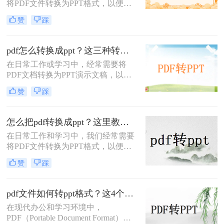
将PDF文件转换为PPT格式，以便进
行演示或编辑。那么pdf怎么转ppt免
赞
踩
费呢？虽然市面上有许多付费的转换
工具，但本文将介绍五种免费的PDF
转PPT方法，帮助你轻松实现文件格
pdf怎么转换成ppt？这三种转换方法分享给你!！
式的转换。
在日常工作或学习中，经常需要将
PDF文档转换为PPT演示文稿，以便
于更好地展示和编辑内容。
赞
踩
PDF（Portable Document Format）因
其格式稳定、兼容性强而被广泛应
用，但PPT（PowerPoint）则因其动态
怎么把pdf转换成ppt？这里教你这四种方法！
演示功能而备受青睐。那么pdf怎么转
在日常工作和学习中，我们经常需要
换成ppt呢？本文将介绍三种将PDF转
将PDF文件转换为PPT格式，以便更
换为PPT的高效方法，帮助您轻松完
好地进行演示和编辑。那么怎么把
成格式转换。
赞
踩
PDF转换成PPT呢？以下将介绍三种
常用的转换方法，帮助您轻松实现
PDF到PPT的转换。
pdf文件如何转ppt格式？这4个方法请收好！方便又好用！
在现代办公和学习环境中，
PDF（Portable Document Format）因