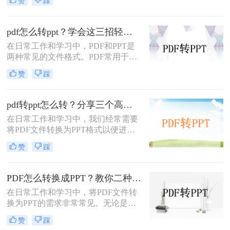
赞
踩
何转成PPT呢？以下是两种常用的方
法，帮助您轻松实现PDF到PPT的转
换。
pdf怎么转ppt？学会这三招轻松搞定转换！
在日常工作和学习中，PDF和PPT是
两种常见的文件格式。PDF常用于文
档的查看和分享，而PPT则更多地用
赞
踩
于制作演示文稿和进行演讲。有时，
您可能希望将PDF文件转换为PPT格
式，以便进行编辑、修改或展示。那
pdf转ppt怎么转？分享三个高效转换方法！
么pdf怎么转ppt呢？本文将介绍三种
在日常工作和学习中，我们经常需要
将PDF转换为PPT的方法：使用专业
将PDF文件转换为PPT格式以便进行
的PDF转PPT软件、利用在线转换工
演示或编辑。那么pdf转ppt怎么转
具，以及手动复制粘贴内容。
赞
踩
呢？以下将介绍三种常用的pdf转ppt
的方法，帮助您轻松实现文件格式的
转换。
PDF怎么转换成PPT？教你二种转换方法！
在日常工作和学习中，将PDF文件转
换为PPT的需求非常常见。无论是为
了方便展示、编辑还是进一步处理，
赞
踩
掌握几种高效的PDF转PPT方法都是