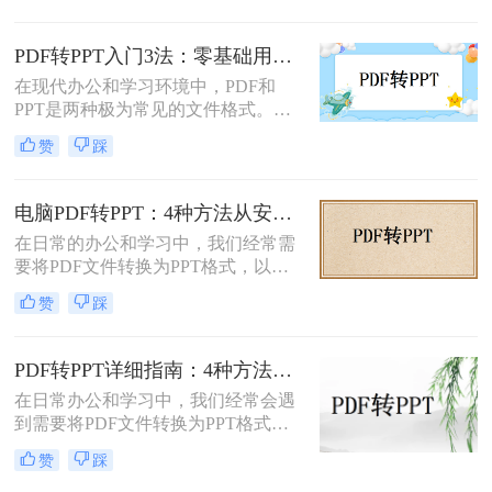
是非常有用的。那么pdf如何转换成
ppt文档呢？本文将介绍三种常用的
PDF转PPT入门3法：零基础用户的操作要点和注意事项！
PDF转PPT的方法，帮助您轻松完成
在现代办公和学习环境中，PDF和
PDF到PPT的转换。
PPT是两种极为常见的文件格式。
PDF因其固定格式的特点而受到广泛
赞
踩
欢迎，尤其适合用于合同、学术论文
等需要保持原始内容不变的文档。然
而，当这些静态内容需要被进一步编
电脑PDF转PPT：4种方法从安装到输出的完整对比！
辑或在公共场合展示时，将其转换为
在日常的办公和学习中，我们经常需
PPT格式成为了一种常见的需求。那
要将PDF文件转换为PPT格式，以便
么PDF如何转为PPT呢？本文将详细
更好地进行演示和编辑。那么电脑如
介绍三种将PDF转换为PPT的方法，
赞
踩
何PDF转PPT呢？以下介绍四种常见
帮助您根据自己的实际需求选择最合
的PDF转PPT的方法。
适的方式。
PDF转PPT详细指南：4种方法的参数配置和输出效果调优！
在日常办公和学习中，我们经常会遇
到需要将PDF文件转换为PPT格式的
情况。无论是为了便于演示还是进一
赞
踩
步编辑，掌握有效的转换方法都是必