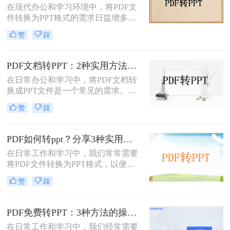
在现代办公和学习环境中，将PDF文
课件，还是带大量图片的教案——不
件转换为PPT格式的需求日益增多。
同情况方法完全不同。下面我按实际
无论是为了更方便地编辑内容，还是
使用场景，把试过好用的几个方法整
赞
踩
为了在演示文稿中更好地展示信息，
理出来，不吹不黑，优缺点都说明
PDF转PPT都是一项非常实用的技
白。
能。那么如何把PDF转换成PPT呢？
PDF文档转PPT：2种实用方法的关键参数和输出对比！
本文将介绍两种高效的PDF转PPT方
在日常办公和学习中，将PDF文档转
法，帮助您根据自己的需求选择最合
换成PPT文件是一个常见的需求。
适的方式。
PDF文件因其跨平台性和格式稳定性
赞
踩
而广受欢迎，但在某些情况下，我们
可能需要将其内容转换为PPT格式，
以便进行演示、分享或编辑。那么pdf
PDF如何转ppt？分享3种实用的压缩方法！
文档如何转化成ppt呢？本文将介绍两
在日常工作和学习中，我们常常需要
种将PDF文档转化成PPT的实用方
将PDF文件转换为PPT格式，以便进
法。
行演示或进一步编辑。PDF文件以其
赞
踩
固定格式和跨平台的优势而广受欢
迎，但PPT文件则提供了更强大的编
辑功能和动态展示效果。那么PDF如
PDF免费转PPT：3种方法的操作步骤和常见报错处理!
何转PPT呢？本文将介绍三种将PDF
在日常工作和学习中，我们经常需要
转换为PPT的方法，帮助您轻松完成