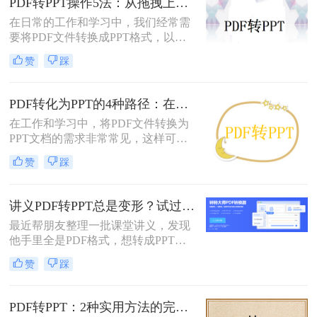
PDF转PPT操作5法：从拖拽上传到批量转换的完整步骤！
在日常的工作和学习中，我们经常需
要将PDF文件转换成PPT格式，以便
进行编辑、展示和分享。那么PDF怎
赞
踩
么转换成PPT呢？本文将介绍五种将
PDF转换成PPT的方法。
PDF转化为PPT的4种路径：在线、客户端、插件和手动各有什么区别！
在工作和学习中，将PDF文件转换为
PPT文档的需求非常常见，这样可以
方便地进行演示和分享。那么pdf如何
赞
踩
转化为ppt呢？本文将介绍四种常见的
PDF转PPT方法，帮助您根据实际需
求选择最合适的方式。
讲义PDF转PPT总是变形？试过这几个办法真管用！
最近帮朋友整理一批课堂讲义，发现
他手里全是PDF格式，想转成PPT讲
课用，结果试了好几个工具，不是字
赞
踩
体乱码就是排版错位，气得他差点把
电脑摔了。其实“讲义类型的pdf怎么
转ppt”这个问题，说到底要看你的
PDF转PPT：2种实用方法的完整操作流程和格式保留对比！
PDF是纯文字扫描件、带复杂表格的