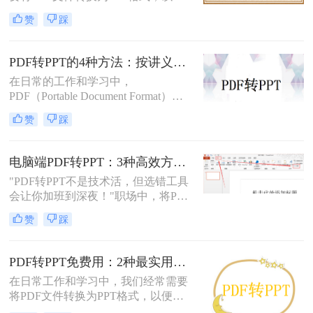
进行演示或编辑。PDF文件以其固定
赞
踩
格式和跨平台的优势而广受欢迎，但
PPT文件则提供了更强大的编辑功能
和动态展示效果。那么pdf转ppt怎么
PDF转PPT的4种方法：按讲义、合同、报告3种文件类型选！
操作呢？本文将介绍五种将PDF转换
在日常的工作和学习中，
为PPT的方法，帮助您轻松完成这一
PDF（Portable Document Format）因
任务。
其格式稳定、跨平台兼容等优点而广
赞
踩
泛应用。然而，在某些场合下，我们
可能需要将PDF中的内容转换为
PPT（PowerPoint）格式，以便进行演
电脑端PDF转PPT：3种高效方法的操作步骤和格式保留设置！
示或编辑。虽然PDF到PPT的转换可
"PDF转PPT不是技术活，但选错工具
能不如其他格式转换那样直接，但通
会让你加班到深夜！"职场中，将PDF
过一些方法和工具，我们仍然可以实
报告一键转化为PPT演示文稿是高频
现这一目的。本文将详细介绍怎么把
赞
踩
刚需。然而，90%的办公族曾陷入“转
pdf转换成ppt的几种方法，以及相关
换后格式错乱、文本缺失、反复返
的实用技巧。
工”的泥潭——这不是能力问题，而
PDF转PPT免费用：2种最实用的操作路径和避坑要点！
是工具选择的致命陷阱。那么怎么在
在日常工作和学习中，我们经常需要
电脑上把pdf转换成ppt呢？作为深耕
将PDF文件转换为PPT格式，以便进
电脑办公软件测评8年的博主，我亲
行演示或编辑。那么怎么把pdf转换成