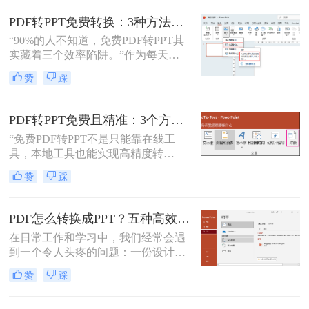
要的。那么如何将pdf转换成ppt呢？
本文将详细介绍几种常用的方法。
PDF转PPT免费转换：3种方法的隐藏功能和效率差异！
“90%的人不知道，免费PDF转PPT其
实藏着三个效率陷阱。”作为每天处
理20+份文档的办公博主，我见过太
赞
踩
多人被“免费转换”的噱头坑过——要
么表格错位到需要手动重排两小时，
要么扫描版PDF转完还是图片格式，
PDF转PPT免费且精准：3个方法的转换精度和避坑指南！
更有甚者因为文件包含商业数据，转
“免费PDF转PPT不是只能靠在线工
换后收到平台的“付费解锁”勒索邮
具，本地工具也能实现高精度转
件。
换”在职场办公与自媒体创作中，将
赞
踩
PDF格式的报告、课件、素材转为可
编辑的PPT，是提升工作效率的高频
需求。但多数人在寻找免费转换方法
PDF怎么转换成PPT？五种高效方法，适用不同场景全解析！
时，要么遭遇操作繁琐的困境，要么
在日常工作和学习中，我们经常会遇
面临转换后格式错乱、信息丢失的问
到一个令人头疼的问题：一份设计精
题，甚至担心文件隐私泄露
美、内容详实的PDF文档，需要被转
赞
踩
换为可编辑、可演示的
PowerPoint（PPT）文件。可能是为了