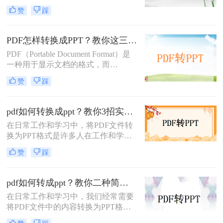
其出色的跨平台兼容性和保持文档格
赞
踩
式不变的能力而广受欢迎。然而，在
某些情况下，我们可能需要将PDF文
件中的内容转换成PPT（PowerPoint
PDF怎样转换成PPT？教你这三种转换方法！
Presentation）格式，以便进行演示或
PDF（Portable Document Format）是
进一步编辑。那么pdf文件如何转ppt
一种用于显示文档的格式，而
格式呢？本文将详细介绍几种将PDF
PPT（PowerPoint）是一种用于演示的
文件转换为PPT格式的有效方法，帮
赞
踩
文件格式。PDF文件常用于保存文档
助您轻松应对这一需求。
的完整格式，但有时我们需要将PDF
文件转换为PPT格式以便于制作演示
pdf如何转换成ppt？教你3招实用方法轻松搞定！
文稿。那么PDF怎样转换成PPT呢？
在日常工作和学习中，将PDF文件转
在本文中，我们将介绍三种方法，以
换为PPT格式是许多人在工作和学习
帮助您将PDF文件转换为PPT文件。
中常遇到的需求，特别是当需要将
赞
踩
PDF中的内容进行编辑、演示或分享
时。那么PDF如何转换成PPT呢？本
文将介绍三种常用的PDF转PPT的方
pdf如何转成ppt？教你二种简单实用的转换方法!
法。
在日常工作和学习中，我们经常需要
将PDF文件中的内容转换为PPT格
式，以便于演示和分享。那么PDF如