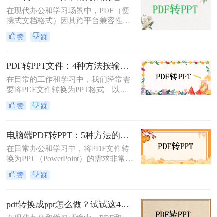
成PPT的方法。
在现代办公和学习场景中，PDF（便
携式文档格式）因其跨平台兼容性和
内容稳定性而广泛使用。然而，在某
赞
踩
些情况下，我们可能需要将PDF文件
转换为PPT（PowerPoint演示文稿），
以便于编辑、演示或分享。那么PDF
PDF转PPT文件：4种方法按输出格式（pptx/ppt）和页数选择!
如何转ppt呢？本文将详细介绍几种常
在日常的工作和学习中，我们经常需
用的PDF转PPT的方法。
要将PDF文件转换为PPT格式，以便
进行演示或编辑。那么如何将pdf转换
赞
踩
成ppt文件呢？本文将介绍四种常用的
PDF转PPT方法。
电脑端PDF转PPT：5种方法的安装配置和操作差异！
在日常办公和学习中，将PDF文件转
换为PPT（PowerPoint）的需求非常普
遍。无论是为了制作演示文稿、分享
赞
踩
资料还是教学用途，掌握高效的PDF
转PPT方法都是非常重要的。那么电
脑pdf如何转化为ppt呢？本文将详细
pdf转换成ppt怎么做？试试这4个转换方法！
介绍五种将PDF转换成PPT的方法，