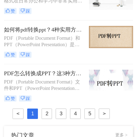
格式在日常办公和学习中非常实用，
特别是在需要对内容进行编辑或演示
赞
踩
时。那么pdf如何转换成ppt呢？本文
将介绍几种常见的转换方法。
如何将pdf转换ppt？4种实用方法解析！
PDF（Portable Document Format）和
PPT（PowerPoint Presentation）是两
种常见的文件格式，分别用于文档存
赞
踩
储和演示文稿制作。在某些情况下，
我们可能需要将PDF转换为PPT格
式，以便在演示文稿中使用或进行进
PDF怎么转换成PPT？这3种方法教会你！
一步编辑。那么如何将pdf转换ppt
PDF（Portable Document Format）文
呢？本文将详细介绍几种将PDF转换
件和PPT（PowerPoint Presentation）
为PPT的方法，帮助您高效地完成这
文件在日常办公和学习中都有着广泛
一任务。
赞
踩
的应用。有时，我们需要将PDF文件
转换为PPT格式，以便进行编辑、修
<
1
2
3
4
5
>
改或展示。那么PDF怎么转换成PPT
呢？本文将介绍三种将PDF转换成
PPT的高效方法。
热门文章
更多 >