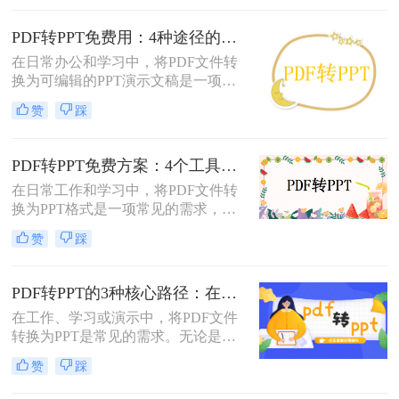
非常有用的。那么PDF怎么转换成
PPT呢？本文将详细介绍两种常见的
PDF转PPT免费用：4种途径的转换精度和排版保留能力对比！
PDF转PPT方法，帮助用户轻松完成
在日常办公和学习中，将PDF文件转
文件格式转换。
换为可编辑的PPT演示文稿是一项高
频需求。无论是需要修改过时的课
赞
踩
件、提取报告中的数据制作新方案，
还是将会议资料转化为演示文稿，快
速且免费地完成格式转换都能极大提
PDF转PPT免费方案：4个工具的文件限制和输出质量对比！
升工作效率。那么如何免费把pdf转成
在日常工作和学习中，将PDF文件转
PPT呢？
换为PPT格式是一项常见的需求，以
便更好地进行演示和分享。虽然市面
赞
踩
上有许多专业的转换软件和服务，但
并非所有用户都愿意或需要为此付
费。那么pdf如何免费转换ppt呢？以
PDF转PPT的3种核心路径：在线、软件和PPT自带的适用范围！
下将介绍四种免费将PDF转换为PPT
在工作、学习或演示中，将PDF文件
的方法，帮助用户轻松实现格式转
转换为PPT是常见的需求。无论是整
换。
合报告、课件，还是优化文档展示，
赞
踩
都需要一种高效且保留原格式的方
法。那么pdf怎么转换成ppt呢？以下