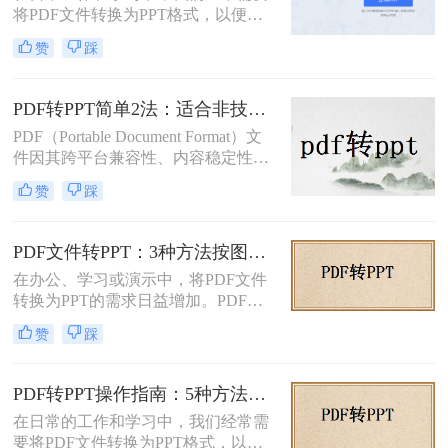
将PDF文件转换为PPT格式，以便进
这一任务。
行演示和分享。那么如何免费将pdf转
赞
踩
换成PPT呢？本文将介绍三种免费将
PDF转换成PPT的方法。
PDF转PPT简单2法：适合非技术用户的快速操作流程！
PDF（Portable Document Format）文
件因其跨平台兼容性、内容稳定性和
不易被篡改的特性，在文档分享、存
赞
踩
档和打印中得到了广泛应用。然而，
有时我们需要将PDF中的内容转换为
PPT（PowerPoint）格式，以便进行演
PDF文件转PPT：3种方法按图文复杂度的转换精度排名！
示、编辑或团队协作。那么PDF怎么
在办公、学习或演示中，将PDF文件
转换成PPT呢？本文将介绍两种将
转换为PPT的需求日益增加。PDF格
PDF转换成PPT的方法。
式虽然适合文档共享，但若需编辑或
赞
踩
重新排版内容，转换为PPT会更灵
活。那么文件pdf怎么转换成ppt呢？
本文将介绍几种简单实用的方法，帮
PDF转PPT操作指南：5种方法的具体操作流程和参数设置！
助您高效完成转换。
在日常的工作和学习中，我们经常需
要将PDF文件转换为PPT格式，以便