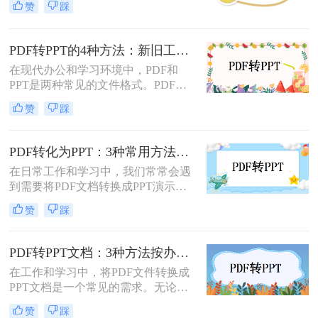
测30+工具，今天聚焦精准高效的转
赞
踩
ppt免费呢？本文将介绍两种免费将
换方案，帮你避开99%的坑。拒绝低
PDF转换成PPT的方法，帮助您高效
效，只讲真干货。
完成转换任务。
PDF转PPT的4种方法：新旧工具对比，哪个更适合批量转换！
在现代办公和学习环境中，PDF和
PPT是两种常见的文件格式。PDF文
件因其跨平台性和不易修改性而广受
赞
踩
欢迎，而PPT则因其强大的演示功能
而备受青睐。然而，有时我们可能需
要将PDF文件转换为PPT格式，以便
PDF转化为PPT：3种常用方法在不同PPT版本下的兼容性！
进行编辑、修改或演示。那么pdf怎么
在日常工作和学习中，我们常常会遇
转换成ppt呢？本文将详细介绍几种将
到需要将PDF文档转换成PPT演示文
PDF转换为PPT的方法，帮助您轻松
稿的情况。无论是为了更好地展示信
实现文件格式的转换。
赞
踩
息，还是为了方便编辑，掌握如何进
行这种转换都是非常有用的技能。那
么怎么将pdf转化为ppt呢？本文将介
PDF转PPT文档：3种方法按办公场景（汇报/教学/合同）选择！
绍三种常用的方法来实现PDF到PPT
在工作和学习中，将PDF文件转换成
的转换。
PPT文档是一个常见的需求。无论是
为了制作演示文稿、提取内容还是重
赞
踩
新排版，掌握几种有效的转换方法都