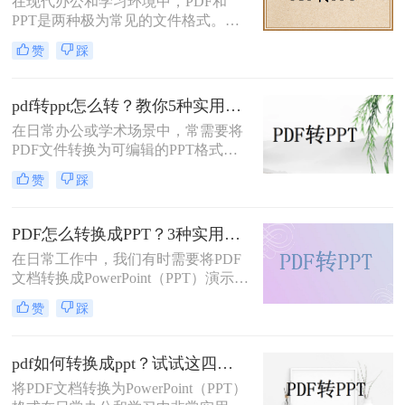
在现代办公和学习环境中，PDF和
帮助您轻松应对各种需求。
PPT是两种极为常见的文件格式。
PDF文件因其出色的稳定性和兼容性
赞
踩
而被广泛用于文档分享和存储，而
PPT则因其强大的演示功能而备受青
睐。然而，有时我们需要将PDF转换
pdf转ppt怎么转？教你5种实用的方法！
为PPT以便进行编辑和演示。那么pdf
在日常办公或学术场景中，常需要将
转换成ppt怎么做呢？本文将详细介绍
PDF文件转换为可编辑的PPT格式。
几种将PDF转换为PPT的方法。
那么pdf转ppt怎么转呢？本文整理了5
赞
踩
种主流方法，从工具选择到操作细节
逐一解析，助你快速完成格式转换。
PDF怎么转换成PPT？3种实用方法详解！
在日常工作中，我们有时需要将PDF
文档转换成PowerPoint（PPT）演示文
稿以方便展示或编辑。那么PDF怎么
赞
踩
转换成PPT呢？本文将介绍几种实现
这一目标的方法。
pdf如何转换成ppt？试试这四种常用方法！
将PDF文档转换为PowerPoint（PPT）