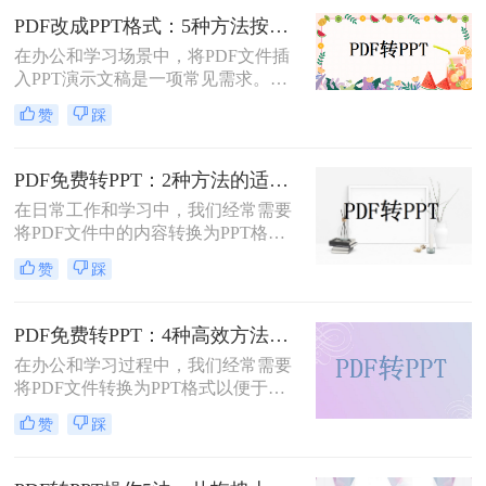
是几种常用方法的详细解析，帮助你
PDF改成PPT格式：5种方法按页面复杂度选择！
快速上手。
在办公和学习场景中，将PDF文件插
入PPT演示文稿是一项常见需求。无
论是展示报告、图表，还是分享文档
赞
踩
内容，合理选择插入方法能显著提升
演示的专业性和效率。那么PDF怎么
改成PPT呢？以下是五种常用方法的
PDF免费转PPT：2种方法的适用场景和操作差异！
详细说明，帮助您根据需求高效完成
在日常工作和学习中，我们经常需要
文档整合。
将PDF文件中的内容转换为PPT格
式，以便于演示和分享。那么PDF如
赞
踩
何转化为PPT免费呢？以下是两种免
费的方法，帮助您轻松实现PDF到
PPT的转换。
PDF免费转PPT：4种高效方法的速度、精度和文件限制实测！
在办公和学习过程中，我们经常需要
将PDF文件转换为PPT格式以便于演
示或编辑。那么怎么免费把pdf转换成
赞
踩
ppt呢？本文将详细介绍几种免费的方
法来实现这一目标。