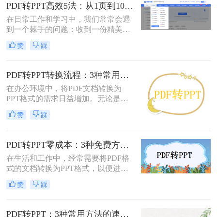
修改内容、调整逻辑，或是直接用于
PDF转PPT高效5法：从1页到100页，方法选择差异很大！
会议汇报。然而，由于PDF格式本身
在日常工作和学习中，我们常常会遇
是为了稳定显示而非编辑而设计的，
到一个棘手的问题：收到一份精美的
这项转换工作常常伴随着格式错乱、
PDF文件，却需要将其内容用于自己
排版混乱、图片丢失等“车祸现场”。
赞
踩
的PPT演示文稿中。PDF因其格式固
定、易于传输和打印而广受欢迎，但
它“只读”的特性也使其内容难以直接
PDF转PPT转换流程：3种常用方法的速度和精度对比！
编辑和复用。此时，将PDF转换为可
在办公环境中，将PDF文档转换为
编辑的PPT就成了一个刚性需求。
PPT格式的需求日益增加。无论是为
了更好地展示信息，还是为了便于编
赞
踩
辑内容，掌握几种有效的PDF转PPT
方法都是非常有用的。那么pdf转ppt
怎么转换呢？本文将介绍三种常用的
PDF转PPT零成本：3种免费方案的实际效果和隐藏限制！
方法来实现这一转换。
在生活和工作中，经常需要将PDF格
式的文档转换为PPT格式，以便进行
演示和讲解。然而，一些专业的PDF
赞
踩
转PPT软件可能需要付费购买。那么
怎么不花钱把pdf转成ppt呢？本文将
介绍三种不需要花钱就能将PDF转换
PDF转PPT：3种常用方法的速度对比和适用文件类型！