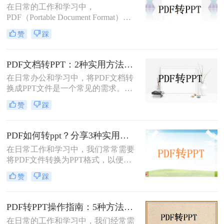
在日常的工作和学习中，
PDF（Portable Document Format）因
其格式稳定、跨平台兼容等优点而广
赞
踩
泛应用。然而，在某些场合下，我们
可能需要将PDF中的内容转换为
PPT（PowerPoint）格式，以便进行演
PDF文档转PPT：2种实用方法的关键参数和输出对比！
示或编辑。虽然PDF到PPT的转换可
在日常办公和学习中，将PDF文档转
能不如其他格式转换那样直接，但通
换成PPT文件是一个常见的需求。
过一些方法和工具，我们仍然可以实
PDF文件因其跨平台性和格式稳定性
现这一目的。本文将详细介绍怎么把
赞
踩
而广受欢迎，但在某些情况下，我们
pdf转换成ppt的几种方法，以及相关
可能需要将其内容转换为PPT格式，
的实用技巧。
以便进行演示、分享或编辑。那么pdf
PDF如何转ppt？分享3种实用的压缩方法！
文档如何转化成ppt呢？本文将介绍两
在日常工作和学习中，我们常常需要
种将PDF文档转化成PPT的实用方
将PDF文件转换为PPT格式，以便进
法。
行演示或进一步编辑。PDF文件以其
赞
踩
固定格式和跨平台的优势而广受欢
迎，但PPT文件则提供了更强大的编
辑功能和动态展示效果。那么PDF如
PDF转PPT操作指南：5种方法的具体操作流程和参数设置！
何转PPT呢？本文将介绍三种将PDF
在日常的工作和学习中，我们经常需
转换为PPT的方法，帮助您轻松完成