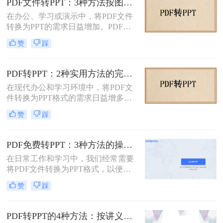
PDF文件转PPT：3种方法按图文复杂度的转换精度排名！
示、编辑或团队协作。那么PDF怎么
在办公、学习或演示中，将PDF文件
转换成PPT呢？本文将介绍两种将
转换为PPT的需求日益增加。PDF格
PDF转换成PPT的方法。
式虽然适合文档共享，但若需编辑或
赞
踩
重新排版内容，转换为PPT会更灵
活。那么文件pdf怎么转换成ppt呢？
本文将介绍几种简单实用的方法，帮
PDF转PPT：2种实用方法的完整操作流程和格式保留对比！
助您高效完成转换。
在现代办公和学习环境中，将PDF文
件转换为PPT格式的需求日益增多。
无论是为了更方便地编辑内容，还是
赞
踩
为了在演示文稿中更好地展示信息，
PDF转PPT都是一项非常实用的技
能。那么如何把PDF转换成PPT呢？
PDF免费转PPT：3种方法的操作步骤和常见报错处理!
本文将介绍两种高效的PDF转PPT方
在日常工作和学习中，我们经常需要
法，帮助您根据自己的需求选择最合
将PDF文件转换为PPT格式，以便进
适的方式。
行演示和分享。那么如何免费将pdf转
赞
踩
换成PPT呢？本文将介绍三种免费将
PDF转换成PPT的方法。
PDF转PPT的4种方法：按讲义、合同、报告3种文件类型选！