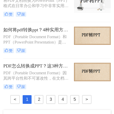
将PDF文档转换为PowerPoint（PPT）
格式在日常办公和学习中非常实用，
特别是在需要对内容进行编辑或演示
赞
踩
时。那么pdf如何转换成ppt呢？本文
将介绍几种常见的转换方法。
如何将pdf转换ppt？4种实用方法解析！
PDF（Portable Document Format）和
PPT（PowerPoint Presentation）是两
种常见的文件格式，分别用于文档存
赞
踩
储和演示文稿制作。在某些情况下，
我们可能需要将PDF转换为PPT格
式，以便在演示文稿中使用或进行进
PDF怎么转换成PPT？这3种方法学起来超简单！
一步编辑。那么如何将pdf转换ppt
PDF（Portable Document Format）因
呢？本文将详细介绍几种将PDF转换
其跨平台性和不可篡改性，在文档分
为PPT的方法，帮助您高效地完成这
享和存储中广泛应用。然而，在某些
一任务。
赞
踩
情况下，我们可能需要将PDF转换为
PPT（PowerPoint）格式，以便进行编
<
1
2
3
4
5
>
辑和演示。那么PDF怎么转换成PPT
呢？本文将介绍三种将PDF转换成
PPT的方法。