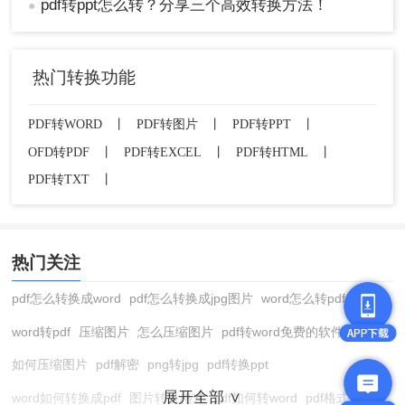
pdf转ppt怎么转？分享三个高效转换方法！
●
热门转换功能
PDF转WORD
丨
PDF转图片
丨
PDF转PPT
丨
OFD转PDF
丨
PDF转EXCEL
丨
PDF转HTML
丨
PDF转TXT
丨
热门关注
pdf怎么转换成word
pdf怎么转换成jpg图片
word怎么转pdf
word转pdf
压缩图片
怎么压缩图片
pdf转word免费的软件
如何压缩图片
pdf解密
png转jpg
pdf转换ppt
展开全部 ∨
word如何转换成pdf
图片转换格式
pdf如何转word
pdf格式转换