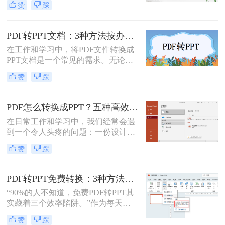
测30+工具，今天聚焦精准高效的转
赞
踩
步编辑，掌握有效的转换方法都是必
换方案，帮你避开99%的坑。拒绝低
要的。那么如何将pdf转换成ppt呢？
效，只讲真干货。
本文将详细介绍几种常用的方法。
PDF转PPT文档：3种方法按办公场景（汇报/教学/合同）选择！
在工作和学习中，将PDF文件转换成
PPT文档是一个常见的需求。无论是
为了制作演示文稿、提取内容还是重
赞
踩
新排版，掌握几种有效的转换方法都
是非常有用的。那么pdf如何转换成
ppt文档呢？本文将介绍三种常用的
PDF怎么转换成PPT？五种高效方法，适用不同场景全解析！
PDF转PPT的方法，帮助您轻松完成
在日常工作和学习中，我们经常会遇
PDF到PPT的转换。
到一个令人头疼的问题：一份设计精
美、内容详实的PDF文档，需要被转
赞
踩
换为可编辑、可演示的
PowerPoint（PPT）文件。可能是为了
修改内容、调整逻辑，或是直接用于
PDF转PPT免费转换：3种方法的隐藏功能和效率差异！
会议汇报。然而，由于PDF格式本身
“90%的人不知道，免费PDF转PPT其
是为了稳定显示而非编辑而设计的，
实藏着三个效率陷阱。”作为每天处
这项转换工作常常伴随着格式错乱、
理20+份文档的办公博主，我见过太
排版混乱、图片丢失等“车祸现场”。
赞
踩
多人被“免费转换”的噱头坑过——要