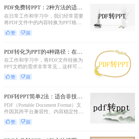
PDF免费转PPT：2种方法的适用场景和操作差异！
在日常工作和学习中，我们经常需要
将PDF文件中的内容转换为PPT格
式，以便于演示和分享。那么PDF如
赞
踩
何转化为PPT免费呢？以下是两种免
费的方法，帮助您轻松实现PDF到
PPT的转换。
PDF转化为PPT的4种路径：在线、客户端、插件和手动各有什么区别！
在工作和学习中，将PDF文件转换为
PPT文档的需求非常常见，这样可以
方便地进行演示和分享。那么pdf如何
赞
踩
转化为ppt呢？本文将介绍四种常见的
PDF转PPT方法，帮助您根据实际需
求选择最合适的方式。
PDF转PPT简单2法：适合非技术用户的快速操作流程！
PDF（Portable Document Format）文
件因其跨平台兼容性、内容稳定性和
不易被篡改的特性，在文档分享、存
赞
踩
档和打印中得到了广泛应用。然而，
有时我们需要将PDF中的内容转换为
PPT（PowerPoint）格式，以便进行演