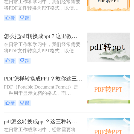
在日常工作和学习中，我们经常需要
将PDF文件转换为PPT格式，以便进
行演示或编辑。那么pdf怎么转ppt免
赞
踩
费呢？虽然市面上有许多付费的转换
工具，但本文将介绍五种免费的PDF
转PPT方法，帮助你轻松实现文件格
怎么把pdf转换成ppt？这里教你这四种方法！
式的转换。
在日常工作和学习中，我们经常需要
将PDF文件转换为PPT格式，以便更
好地进行演示和编辑。那么怎么把
赞
踩
PDF转换成PPT呢？以下将介绍三种
常用的转换方法，帮助您轻松实现
PDF到PPT的转换。
PDF怎样转换成PPT？教你这三种转换方法！
PDF（Portable Document Format）是
一种用于显示文档的格式，而
PPT（PowerPoint）是一种用于演示的
赞
踩
文件格式。PDF文件常用于保存文档
的完整格式，但有时我们需要将PDF
文件转换为PPT格式以便于制作演示
pdf怎么转换成ppt？这三种转换方法分享给你!！
文稿。那么PDF怎样转换成PPT呢？
在日常工作或学习中，经常需要将
在本文中，我们将介绍三种方法，以