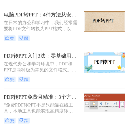
么表格错位到需要手动重排两小时，
要么扫描版PDF转完还是图片格式，
电脑PDF转PPT：4种方法从安装到输出的完整对比！
更有甚者因为文件包含商业数据，转
在日常的办公和学习中，我们经常需
换后收到平台的“付费解锁”勒索邮
要将PDF文件转换为PPT格式，以便
件。
更好地进行演示和编辑。那么电脑如
赞
踩
何PDF转PPT呢？以下介绍四种常见
的PDF转PPT的方法。
PDF转PPT入门3法：零基础用户的操作要点和注意事项！
在现代办公和学习环境中，PDF和
PPT是两种极为常见的文件格式。
PDF因其固定格式的特点而受到广泛
赞
踩
欢迎，尤其适合用于合同、学术论文
等需要保持原始内容不变的文档。然
而，当这些静态内容需要被进一步编
PDF转PPT免费且精准：3个方法的转换精度和避坑指南！
辑或在公共场合展示时，将其转换为
“免费PDF转PPT不是只能靠在线工
PPT格式成为了一种常见的需求。那
具，本地工具也能实现高精度转
么PDF如何转为PPT呢？本文将详细
换”在职场办公与自媒体创作中，将
介绍三种将PDF转换为PPT的方法，
赞
踩
PDF格式的报告、课件、素材转为可
帮助您根据自己的实际需求选择最合