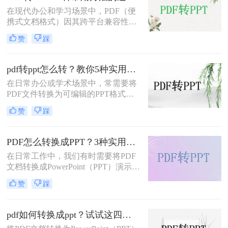
介绍五种将PDF转换成PPT的方法，
在现代办公和学习场景中，PDF（便
帮助您轻松应对各种需求。
携式文档格式）因其跨平台兼容性和
内容稳定性而广泛使用。然而，在某
赞
踩
些情况下，我们可能需要将PDF文件
转换为PPT（PowerPoint演示文稿），
以便于编辑、演示或分享。那么PDF
pdf转ppt怎么转？教你5种实用的方法！
如何转ppt呢？本文将详细介绍几种常
在日常办公或学术场景中，常需要将
用的PDF转PPT的方法。
PDF文件转换为可编辑的PPT格式。
那么pdf转ppt怎么转呢？本文整理了5
赞
踩
种主流方法，从工具选择到操作细节
逐一解析，助你快速完成格式转换。
PDF怎么转换成PPT？3种实用方法详解！
在日常工作中，我们有时需要将PDF
文档转换成PowerPoint（PPT）演示文
稿以方便展示或编辑。那么PDF怎么
赞
踩
转换成PPT呢？本文将介绍几种实现
这一目标的方法。
pdf如何转换成ppt？试试这四种常用方法！