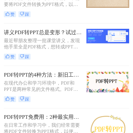
要将PDF文件转换为PPT格式，以便
这一任务。
进行演示或编辑。PDF文件以其固定
赞
踩
格式和跨平台的优势而广受欢迎，但
PPT文件则提供了更强大的编辑功能
和动态展示效果。那么pdf转ppt怎么
讲义PDF转PPT总是变形？试过这几个办法真管用！
操作呢？本文将介绍五种将PDF转换
最近帮朋友整理一批课堂讲义，发现
为PPT的方法，帮助您轻松完成这一
他手里全是PDF格式，想转成PPT讲
任务。
课用，结果试了好几个工具，不是字
赞
踩
体乱码就是排版错位，气得他差点把
电脑摔了。其实“讲义类型的pdf怎么
转ppt”这个问题，说到底要看你的
PDF转PPT的4种方法：新旧工具对比，哪个更适合批量转换！
PDF是纯文字扫描件、带复杂表格的
在现代办公和学习环境中，PDF和
课件，还是带大量图片的教案——不
PPT是两种常见的文件格式。PDF文
同情况方法完全不同。下面我按实际
件因其跨平台性和不易修改性而广受
使用场景，把试过好用的几个方法整
赞
踩
欢迎，而PPT则因其强大的演示功能
理出来，不吹不黑，优缺点都说明
而备受青睐。然而，有时我们可能需
白。
要将PDF文件转换为PPT格式，以便
PDF转PPT免费用：2种最实用的操作路径和避坑要点！
进行编辑、修改或演示。那么pdf怎么
在日常工作和学习中，我们经常需要
转换成ppt呢？本文将详细介绍几种将
将PDF文件转换为PPT格式，以便进
PDF转换为PPT的方法，帮助您轻松