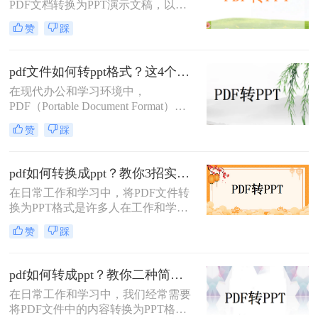
PDF文档转换为PPT演示文稿，以便
帮助您将PDF文件转换为PPT文件。
于更好地展示和编辑内容。
赞
踩
PDF（Portable Document Format）因
其格式稳定、兼容性强而被广泛应
用，但PPT（PowerPoint）则因其动态
pdf文件如何转ppt格式？这4个方法请收好！方便又好用！
演示功能而备受青睐。那么pdf怎么转
在现代办公和学习环境中，
换成ppt呢？本文将介绍三种将PDF转
PDF（Portable Document Format）因
换为PPT的高效方法，帮助您轻松完
其出色的跨平台兼容性和保持文档格
成格式转换。
赞
踩
式不变的能力而广受欢迎。然而，在
某些情况下，我们可能需要将PDF文
件中的内容转换成PPT（PowerPoint
pdf如何转换成ppt？教你3招实用方法轻松搞定！
Presentation）格式，以便进行演示或
在日常工作和学习中，将PDF文件转
进一步编辑。那么pdf文件如何转ppt
换为PPT格式是许多人在工作和学习
格式呢？本文将详细介绍几种将PDF
中常遇到的需求，特别是当需要将
文件转换为PPT格式的有效方法，帮
赞
踩
PDF中的内容进行编辑、演示或分享
助您轻松应对这一需求。
时。那么PDF如何转换成PPT呢？本
文将介绍三种常用的PDF转PPT的方
pdf如何转成ppt？教你二种简单实用的转换方法!
法。
在日常工作和学习中，我们经常需要
将PDF文件中的内容转换为PPT格