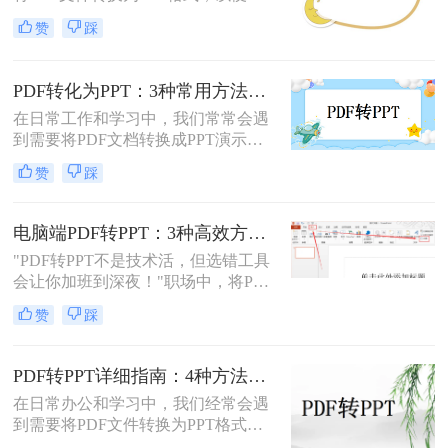
行演示或编辑。那么怎么把pdf转换成
实现文件格式的转换。
赞
踩
ppt免费呢？本文将介绍两种免费将
PDF转换成PPT的方法，帮助您高效
完成转换任务。
PDF转化为PPT：3种常用方法在不同PPT版本下的兼容性！
在日常工作和学习中，我们常常会遇
到需要将PDF文档转换成PPT演示文
稿的情况。无论是为了更好地展示信
赞
踩
息，还是为了方便编辑，掌握如何进
行这种转换都是非常有用的技能。那
么怎么将pdf转化为ppt呢？本文将介
电脑端PDF转PPT：3种高效方法的操作步骤和格式保留设置！
绍三种常用的方法来实现PDF到PPT
"PDF转PPT不是技术活，但选错工具
的转换。
会让你加班到深夜！"职场中，将PDF
报告一键转化为PPT演示文稿是高频
赞
踩
刚需。然而，90%的办公族曾陷入“转
换后格式错乱、文本缺失、反复返
工”的泥潭——这不是能力问题，而
PDF转PPT详细指南：4种方法的参数配置和输出效果调优！
是工具选择的致命陷阱。那么怎么在
在日常办公和学习中，我们经常会遇
电脑上把pdf转换成ppt呢？作为深耕
到需要将PDF文件转换为PPT格式的
电脑办公软件测评8年的博主，我亲
情况。无论是为了便于演示还是进一