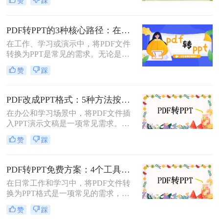
赞
踩
呢？以下将介绍三种常用的pdf转ppt
的方法，帮助您轻松实现文件格式的
转换。
PDF转PPT的3种核心路径：在线、软件和PPT自带的适用范围！
在工作、学习或演示中，将PDF文件
转换为PPT是常见的需求。无论是整
合报告、课件，还是优化文档展示，
赞
踩
都需要一种高效且保留原格式的方
法。那么pdf怎么转换成ppt呢？以下
是几种常用方法的详细解析，帮助你
PDF改成PPT格式：5种方法按页面复杂度选择！
快速上手。
在办公和学习场景中，将PDF文件插
入PPT演示文稿是一项常见需求。无
论是展示报告、图表，还是分享文档
赞
踩
内容，合理选择插入方法能显著提升
演示的专业性和效率。那么PDF怎么
改成PPT呢？以下是五种常用方法的
PDF转PPT免费方案：4个工具的文件限制和输出质量对比！
详细说明，帮助您根据需求高效完成
在日常工作和学习中，将PDF文件转
文档整合。
换为PPT格式是一项常见的需求，以
便更好地进行演示和分享。虽然市面
赞
踩
上有许多专业的转换软件和服务，但