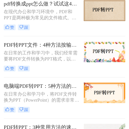
怎么转换呢？本文将介绍三种常用的
pdf转换成ppt怎么做？试试这4个转换方法！
方法来实现这一转换。
在现代办公和学习环境中，PDF和
PPT是两种极为常见的文件格式。
PDF文件因其出色的稳定性和兼容性
赞
踩
而被广泛用于文档分享和存储，而
PPT则因其强大的演示功能而备受青
睐。然而，有时我们需要将PDF转换
PDF转PPT文件：4种方法按输出格式（pptx/ppt）和页数选择!
为PPT以便进行编辑和演示。那么pdf
在日常的工作和学习中，我们经常需
转换成ppt怎么做呢？本文将详细介绍
要将PDF文件转换为PPT格式，以便
几种将PDF转换为PPT的方法。
进行演示或编辑。那么如何将pdf转换
赞
踩
成ppt文件呢？本文将介绍四种常用的
PDF转PPT方法。
电脑端PDF转PPT：5种方法的安装配置和操作差异！
在日常办公和学习中，将PDF文件转
换为PPT（PowerPoint）的需求非常普
遍。无论是为了制作演示文稿、分享
赞
踩
资料还是教学用途，掌握高效的PDF
转PPT方法都是非常重要的。那么电
脑pdf如何转化为ppt呢？本文将详细
PDF转PPT：3种常用方法的速度对比和适用文件类型！