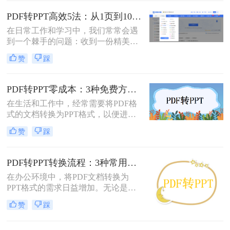
编辑的PPT，是提升工作效率的高频
适的方式。
需求。但多数人在寻找免费转换方法
PDF转PPT高效5法：从1页到100页，方法选择差异很大！
时，要么遭遇操作繁琐的困境，要么
在日常工作和学习中，我们常常会遇
面临转换后格式错乱、信息丢失的问
到一个棘手的问题：收到一份精美的
题，甚至担心文件隐私泄露
PDF文件，却需要将其内容用于自己
赞
踩
的PPT演示文稿中。PDF因其格式固
定、易于传输和打印而广受欢迎，但
它“只读”的特性也使其内容难以直接
PDF转PPT零成本：3种免费方案的实际效果和隐藏限制！
编辑和复用。此时，将PDF转换为可
在生活和工作中，经常需要将PDF格
编辑的PPT就成了一个刚性需求。
式的文档转换为PPT格式，以便进行
演示和讲解。然而，一些专业的PDF
赞
踩
转PPT软件可能需要付费购买。那么
怎么不花钱把pdf转成ppt呢？本文将
介绍三种不需要花钱就能将PDF转换
PDF转PPT转换流程：3种常用方法的速度和精度对比！
成PPT的方法。
在办公环境中，将PDF文档转换为
PPT格式的需求日益增加。无论是为
了更好地展示信息，还是为了便于编
赞
踩
辑内容，掌握几种有效的PDF转PPT
方法都是非常有用的。那么pdf转ppt