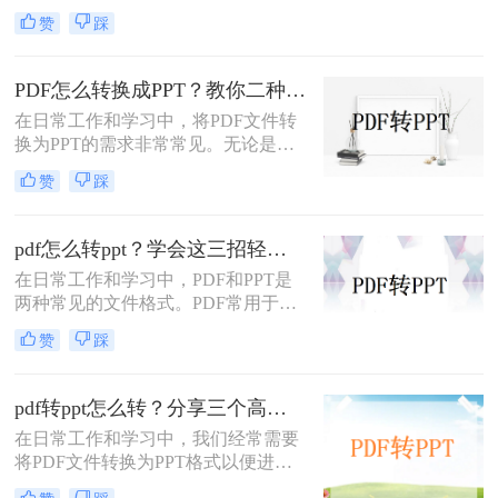
式，以便于演示和分享。那么PDF如
赞
踩
何转成PPT呢？以下是两种常用的方
法，帮助您轻松实现PDF到PPT的转
换。
PDF怎么转换成PPT？教你二种转换方法！
在日常工作和学习中，将PDF文件转
换为PPT的需求非常常见。无论是为
了方便展示、编辑还是进一步处理，
赞
踩
掌握几种高效的PDF转PPT方法都是
非常有用的。那么PDF怎么转换成
PPT呢？本文将详细介绍两种常见的
pdf怎么转ppt？学会这三招轻松搞定转换！
PDF转PPT方法，帮助用户轻松完成
在日常工作和学习中，PDF和PPT是
文件格式转换。
两种常见的文件格式。PDF常用于文
档的查看和分享，而PPT则更多地用
赞
踩
于制作演示文稿和进行演讲。有时，
您可能希望将PDF文件转换为PPT格
式，以便进行编辑、修改或展示。那
pdf转ppt怎么转？分享三个高效转换方法！
么pdf怎么转ppt呢？本文将介绍三种
在日常工作和学习中，我们经常需要
将PDF转换为PPT的方法：使用专业
将PDF文件转换为PPT格式以便进行
的PDF转PPT软件、利用在线转换工
演示或编辑。那么pdf转ppt怎么转
具，以及手动复制粘贴内容。