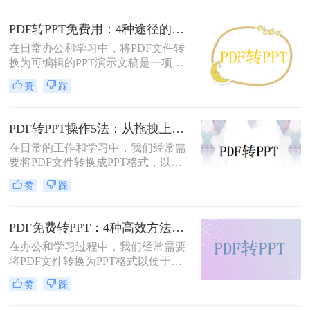
并非所有用户都愿意或需要为此付
费。那么pdf如何免费转换ppt呢？以
PDF转PPT免费用：4种途径的转换精度和排版保留能力对比！
下将介绍四种免费将PDF转换为PPT
在日常办公和学习中，将PDF文件转
的方法，帮助用户轻松实现格式转
换为可编辑的PPT演示文稿是一项高
换。
频需求。无论是需要修改过时的课
赞
踩
件、提取报告中的数据制作新方案，
还是将会议资料转化为演示文稿，快
速且免费地完成格式转换都能极大提
PDF转PPT操作5法：从拖拽上传到批量转换的完整步骤！
升工作效率。那么如何免费把pdf转成
在日常的工作和学习中，我们经常需
PPT呢？
要将PDF文件转换成PPT格式，以便
进行编辑、展示和分享。那么PDF怎
赞
踩
么转换成PPT呢？本文将介绍五种将
PDF转换成PPT的方法。
PDF免费转PPT：4种高效方法的速度、精度和文件限制实测！
在办公和学习过程中，我们经常需要
将PDF文件转换为PPT格式以便于演
示或编辑。那么怎么免费把pdf转换成
赞
踩
ppt呢？本文将详细介绍几种免费的方
法来实现这一目标。