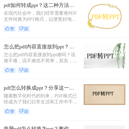
容的修改和重新组织。因此，将PDF
pdf如何转成ppt？这二种方法太实用了！
转换为PPT（PowerPoint）格式，可以
在现代社会中，我们经常需要将PDF
使得内容更加易于编辑和呈现。那么
文件转换为PPT格式，以便更好地展
PDF如何转为PPT呢？本文将介绍几
示和分享。无论是在学校、工作还是
种将PDF转为PPT的方法。
赞
踩
日常生活中，转换PDF到PPT格式的
需求越来越多。那么，pdf如何转成
ppt呢？本文将为大家介绍几种常用的
怎么把pdf内容直接放到ppt？二种简单而有效的方法！
方法，以及一些实用的工具推荐。
怎么把pdf内容直接放到ppt难吗？说
难不难，说不难也不简单，其实，只
要知道了怎么转换就不难，很多人觉
赞
踩
得#other#难，其实是因为没有找到好
用的转换软件，觉得转换出来的质量
不好所以才觉得难，但是当你遇到专
pdf怎么转换成ppt？分享这一个实用方法给大家！
业又好用的PDF转换软件时就不会这
随着数字化时代的到来，PDF格式已
么想了，今天就给大家推荐一款—转
经成为了我们日常生活和工作中不可
转大师PDF转换器，经济实惠又好
或缺的一部分。然而，有时候我们需
用，下面一起来看看吧。
赞
踩
要将PDF文件转换为PPT格式，以便
更方便地编辑和展示内容。在本篇文
章中，我将向你介绍pdf怎么转换成
电脑pdf怎么转换为ppt？教你两招转换pdf格式！