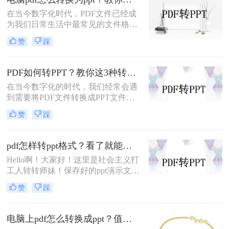
ppt，希望能对你有所帮助。
在当今数字化时代，PDF文件已经成
为我们日常生活中最常见的文件格式
之一。然而，有时我们可能需要将
赞
踩
PDF文件转换为PPT格式，以便更方
便地编辑和演示。在本文中，我们将
详细介绍电脑pdf怎么转换为ppt，让
PDF如何转PPT？教你这3种转换方法！
您能够快速、准确地完成转换任务。
在当今数字化的时代，我们经常会遇
到需要将PDF文件转换成PPT文件的
情况。无论是学校中的演讲、企业中
赞
踩
的报告，还是个人中的分享，PPT都
是一种非常常见且有效的展示方式。
那么，PDF如何转PPT呢？本文将为
pdf怎样转ppt格式？看了就能学会的三种转换办法！
你详细介绍几种简单易行的方法，让
Hello啊！大家好！这里是社会主义打
你轻松应对各种场景。
工人转转师妹！保存好的ppt演示文稿
怎么转换成pdf格式呢？ppt是我们经
赞
踩
常用到的，无论是做述职演说还是汇
报工作都离不开ppt。但是在汇报完之
后，我们一般都会习惯把ppt转换成
电脑上pdf怎么转换成ppt？值得尝试的二个转换方法！
pdf格式，这样更加方便保存和打印。