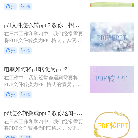
更好地进行演示和编辑。由于PDF文
法，帮助读者轻松完成转换任务。
赞
踩
件的广泛应用和PPT的演示优势，掌
握这一转换技巧对于提升工作效率至
关重要。本文将详细介绍电脑上怎么
pdf文件怎么转ppt？教你三招，轻松转换！
将pdf转换成ppt的几种方法。
在日常工作和学习中，我们经常需要
将PDF文件转换为PPT格式，以便于
进行演示和分享。PDF文件通常包含
赞
踩
固定的页面布局和格式，而PPT则更
适合于动态展示和编辑。那么pdf文件
怎么转ppt呢？下面将详细介绍几种常
电脑如何将pdf转化为ppt？三种pdf转ppt的简单方法，轻松解决
用的PDF转PPT的方法，帮助您轻松
在工作中，我们经常会遇到需要将
实现这一转换。
PDF文件转换为PPT格式的情况，特
别是需要进行演示或编辑时。那么电
赞
踩
脑如何将pdf转化为ppt呢？下面我们
来分享一些简单而高效的方法，帮助
你快速将PDF文件转为PPT，节省宝
pdf怎么转换成ppt？教你这3种转换方法！
贵的时间。
在日常工作和学习中，我们经常需要
将PDF文件转换为PPT格式，以便在
演示或报告中更好地展示内容。虽然