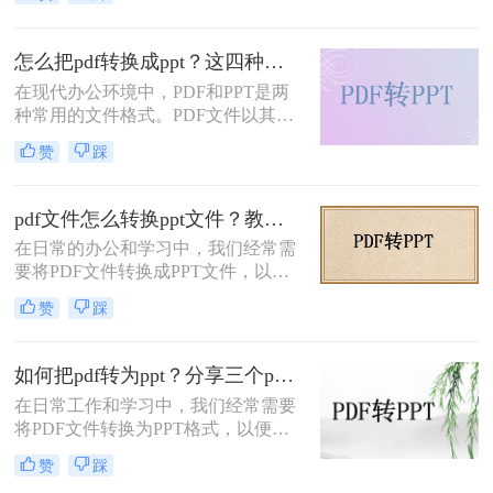
转换工具，但其实也存在一些免费的
法就是pdf文件怎么转换成ppt文件，
方法可以实现这一需求。那么电脑上
没错，两种不同的格式可以进行转
PDF怎么转换成PPT免费呢？下面将
换，
怎么把pdf转换成ppt？这四种方法推荐大家使用！
介绍两种在电脑上免费将PDF转换成
在现代办公环境中，PDF和PPT是两
PPT的方法。
种常用的文件格式。PDF文件以其跨
平台、不易被篡改的特性在文档传递
赞
踩
中占据重要地位，而PPT则以其直
观、生动的特点在演示汇报中独领风
骚。然而，有时候我们需要将PDF中
pdf文件怎么转换ppt文件？教你这四种快速转换cad的方法！
的内容转换成PPT格式，以便进行编
在日常的办公和学习中，我们经常需
辑和演示。那么怎么把PDF转换成
要将PDF文件转换成PPT文件，以便
PPT呢？本文将为您介绍几种实用的
更好地进行演示和讲解。PDF格式的
方法，帮助您轻松实现PDF到PPT的
赞
踩
文件虽然方便阅读和分享，但其在编
转换。
辑和修改方面存在局限。相比之下，
PPT文件则更适合用于制作幻灯片并
如何把pdf转为ppt？分享三个pdf转ppt的方法！
进行演示。那么PDF文件怎么转换
在日常工作和学习中，我们经常需要
PPT文件呢？本文将介绍四种将PDF
将PDF文件转换为PPT格式，以便在
文件转换为PPT文件的方法，帮助您
演示或教学中使用。那么如何把pdf转
轻松实现这一转换过程。
赞
踩
为ppt呢？本文将介绍三种不同的方