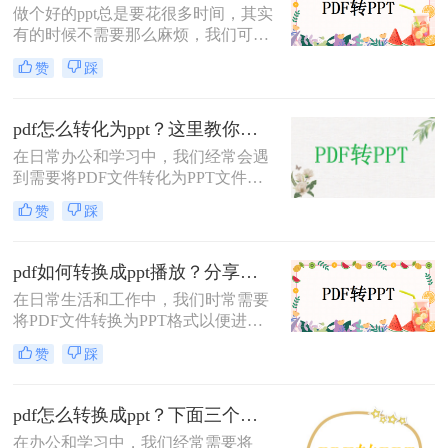
做个好的ppt总是要花很多时间，其实
有的时候不需要那么麻烦，我们可以
自己到网上找一些资料把它转换成ppt
赞
踩
格式就可以了，如果发现的资料正好
是pdf格式那该怎么办？不要紧，下面
我就会教你怎样把pdf怎么转换成
pdf怎么转化为ppt？这里教你这三种方法！
ppt，以下是pdf转ppt的操作步骤。
在日常办公和学习中，我们经常会遇
到需要将PDF文件转化为PPT文件的
情况。这可能是因为PDF文件包含了
赞
踩
我们需要的演示内容，但我们又希望
在PPT中进行更灵活的编辑和展示。
那么PDF怎么转化为PPT呢？以下将
pdf如何转换成ppt播放？分享三个实用方法解析！
详细介绍几种将PDF转化为PPT的方
在日常生活和工作中，我们时常需要
法。
将PDF文件转换为PPT格式以便进行
演示或播放。PDF文件虽然方便阅读
赞
踩
和分享，但缺乏PPT的动态演示效果
和交互性。因此，掌握一些将PDF转
换为PPT播放的方法显得尤为重要。
pdf怎么转换成ppt？下面三个方法让你一学就会！
那么PDF如何转换成PPT播放呢？本
在办公和学习中，我们经常需要将
文将为您介绍三种实用的转换方法，