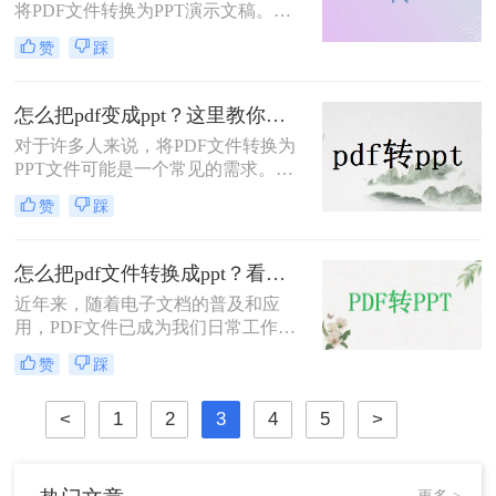
将PDF文件转换为PPT演示文稿。
pdf转ppt，但是不用担心，格式转换
PDF文件因其稳定性和兼容性而广泛
并不是很难的操作，只要有好的工具
赞
踩
用于文档共享和打印，而PPT则是一
就可以完成，下面来演示一遍。
种强大的演示工具，允许用户创建动
态和交互式的演示文稿。本文将详细
怎么把pdf变成ppt？这里教你这二种方法！
介绍怎么把pdf转为ppt ，并提供一些
对于许多人来说，将PDF文件转换为
实用的转换技巧。
PPT文件可能是一个常见的需求。不
管是为了演示、教育目的还是为了进
赞
踩
行编辑和修改，将PDF转换为PPT可
以提供更大的灵活性和编辑方便性。
在本文中，我们将介绍二种简单高效
怎么把pdf文件转换成ppt？看了就能学会的三种转换方法！
的方法，帮助您将PDF文件转换为
近年来，随着电子文档的普及和应
PPT，并解决怎么把pdf变成ppt的问
用，PDF文件已成为我们日常工作中
题。
最常见的文档格式之一。然而，有时
赞
踩
我们会遇到将PDF文件转换为PPT文
件的需求。比如，在做演示文稿或进
<
1
2
3
4
5
>
行教学培训时，PPT文件更加灵活多
样，能够更好地展示内容和交流信
息。那么，怎么把pdf文件转换成ppt
呢？接下来，让我为你详细介绍一