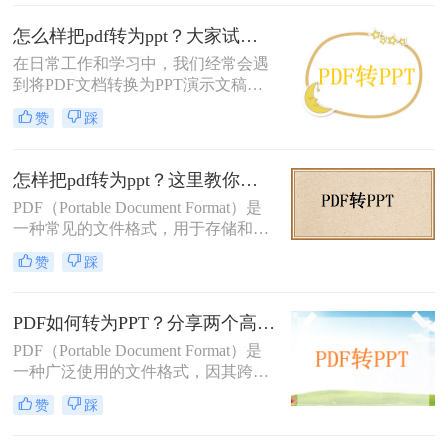
法，帮助你轻松实现PDF到PPT的转
换。
怎么样把pdf转为ppt？大家试试这三种方法！
在日常工作和学习中，我们经常会遇
到将PDF文档转换为PPT演示文稿的
需求。无论是为了方便演示、编辑或
赞
踩
者分享资料，PDF转PPT都是一项相
当实用的技能。那么怎么样把pdf转为
ppt呢？本文将为大家介绍三种简单、
怎样把pdf转为ppt？这里教你这二种方法！
有效的方法，帮助您快速将PDF转换
PDF（Portable Document Format）是
为PPT，提高工作效率。
一种常见的文件格式，用于存储和传
输电子文档。而PPT（PowerPoint）则
赞
踩
是一种常用的演示文稿格式，广泛应
用于各类演示、报告和培训中。有时
候，我们需要将PDF转换为PPT以便
PDF如何转为PPT？分享两个高效精准的方法!
更方便地编辑和演示。那么，怎样把
PDF（Portable Document Format）是
pdf转为ppt呢？下面将为您详细介
一种广泛使用的文件格式，因其跨平
绍。
台、跨设备的特性，PDF文档常用于
赞
踩
分享和打印。然而，PDF并不支持交
互式编辑，且其格式固定，不利于内