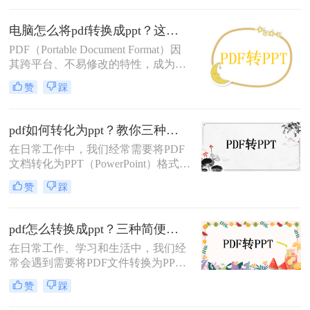
优势，而PPT演示文稿则更适合展示
和演示内容。因此，掌握pdf如何转化
电脑怎么将pdf转换成ppt？这三个方法你一定需要！
为ppt对于提高工作效率和分享文档内
PDF（Portable Document Format）因
容至关重要。
其跨平台、不易修改的特性，成为了
广泛使用的文件格式。然而，在某些
赞
踩
情况下，我们可能希望将PDF内容转
换为PPT（PowerPoint）格式，以便进
行演示或编辑。本文将详细介绍电脑
pdf如何转化为ppt？教你三种超简单方法！
怎么将pdf转换成ppt。
在日常工作中，我们经常需要将PDF
文档转化为PPT（PowerPoint）格式以
便于演示或讲解。尽管PDF格式以其
赞
踩
高度的可移植性和阅读稳定性著称，
但在需要编辑或修改内容时，PPT格
式往往更为方便。那么PDF如何转化
pdf怎么转换成ppt？三种简便有效的方法分享
为PPT呢？本文将详细介绍几种将
在日常工作、学习和生活中，我们经
PDF转化为PPT的方法，帮助读者轻
常会遇到需要将PDF文件转换为PPT
松完成这一转换过程。
文件的情况。PDF文件适合用于保存
赞
踩
和传递文档，但在展示和演示方面，
PPT文件更具优势。那么，pdf怎么转