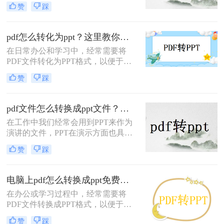
好的稳定性和版面保持能力，常被用
赞
踩
于文档的分享和存档；而PPT则因其
丰富的展示效果和交互性，成为了演
示和讲解的首选。然而，在实际应用
pdf怎么转化为ppt？这里教你这三种方法！
中，我们常常需要将PDF文件转换为
在日常办公和学习中，经常需要将
PPT格式，以便更好地进行编辑和演
PDF文件转化为PPT格式，以便于更
示。那么PDF如何转ppt呢？本文将详
好地进行演示和编辑。PDF文件虽然
细介绍PDF转PPT的几种常用方法，
赞
踩
方便阅读，但在编辑和制作幻灯片方
帮助您高效实现文档格式转换。
面却有所限制。而PPT文件则更适合
于制作和展示演示文稿。那么PDF怎
pdf文件怎么转换成ppt文件？三个简单方法分享给你！
么转化为PPT呢？接下来，本文将介
在工作中我们经常会用到PPT来作为
绍三种将PDF转化为PPT的方法，帮
演讲的文件，PPT在演示方面也具有
助您轻松实现格式转换。
很大的优势，可以很方便的向客户展
赞
踩
示产品的优势和特点，不过，我们工
作中并不是所有文件都是PPT格式
的，如果你接到一份PDF格式的文
电脑上pdf怎么转换成ppt免费？这二种方法可以帮到你！
件，需要将其转换成PPT格式的文
在办公或学习过程中，经常需要将
档，你会怎么做呢？新建一个PPT，
PDF文件转换成PPT格式，以便于编
把内容搬过去吗？还是直接转换呢？
辑和展示。尽管市面上有很多付费的
如果想要简单快速的解决，最好的方
赞
踩