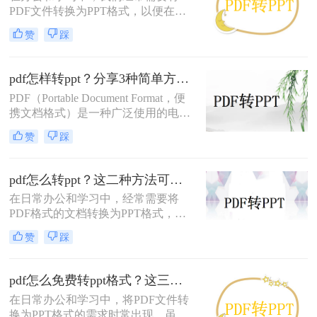
PDF文件转换为PPT格式，以便在演
帮助您轻松实现PDF到PPT的转换并
讲、报告或教学中使用。虽然PDF和
顺利播放。
赞
踩
PPT在用途和格式上有所不同，但通
过一些工具和技巧，我们可以实现这
一转换。那么PDF怎么转换成PPT
pdf怎样转ppt？分享3种简单方法~
呢？本文将为您介绍三种将PDF转换
PDF（Portable Document Format，便
为PPT的方法，帮助您轻松应对这一
携文档格式）是一种广泛使用的电子
需求。
文档格式，但有时候我们需要将PDF
赞
踩
转换为PPT（Microsoft PowerPoint）
以便于演示和编辑。那么PDF怎样转
PPT呢？在本文中，我们将介绍三个
pdf怎么转ppt？这二种方法可以帮到你！
简单而有效的方法来实现这一目标。
在日常办公和学习中，经常需要将
PDF格式的文档转换为PPT格式，以
便于更好地进行编辑、展示和分享。
赞
踩
PDF转PPT的过程虽然看似复杂，但
实际上通过合适的方法和工具，可以
轻松实现这一目标。那么pdf怎么转
pdf怎么免费转ppt格式？这三个方法不容错过！
ppt呢？本文将介绍两种常用的PDF转
在日常办公和学习中，将PDF文件转
PPT方法，帮助您高效完成格式转
换为PPT格式的需求时常出现。虽然