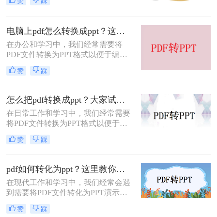
赞
踩
PDF格式具有优秀的可读性和兼容
性，但在需要编辑和修改内容时，
PPT格式则更为灵活和方便。那么pdf
电脑上pdf怎么转换成ppt？这里教你这4种方法！
怎么转换成ppt呢？下面将介绍三种将
在办公和学习中，我们经常需要将
PDF转换为PPT的方法，帮助你轻松
PDF文件转换为PPT格式以便于编辑
实现这一需求。
和展示。虽然PDF文件的兼容性很
赞
踩
高，但当我们需要修改或重新组织内
容时，PPT格式则更加灵活。那么电
脑上pdf怎么转换成ppt呢？以下是四
怎么把pdf转换成ppt？大家试试这三种方法！
种在电脑上将PDF转换为PPT的方
在日常工作和学习中，我们经常需要
法。
将PDF文件转换为PPT格式以便于演
示和讲解。PDF格式的文件虽然便于
赞
踩
阅读，但缺乏PPT的交互性和动态
性。那么怎么把pdf转换成ppt呢？本
文将介绍几种常见的PDF转PPT的方
pdf如何转化为ppt？这里教你这三种方法！
法，并推荐一些实用的转换工具，帮
在现代工作和学习中，我们经常会遇
助您轻松完成这一任务。
到需要将PDF文件转化为PPT演示文
稿的情况。PDF格式的文件在保留文
赞
踩
档格式和内容稳定性方面有着独特的