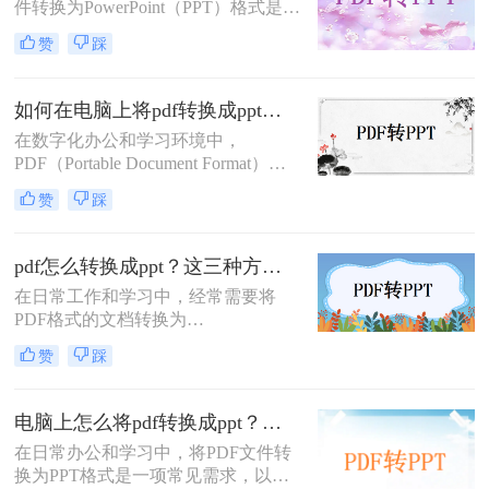
件转换为PowerPoint（PPT）格式是一
项常见的需求，特别是在准备演示文
赞
踩
稿或报告时。那么扫描文件pdf怎么转
ppt呢？以下将详细介绍几种常用的转
换方法。
如何在电脑上将pdf转换成ppt？大家试试这二种方法！
在数字化办公和学习环境中，
PDF（Portable Document Format）因
其良好的兼容性和稳定性，成为了广
赞
踩
泛使用的文件格式。然而，当需要进
行演示或进一步编辑时，将PDF转换
为PPT（PowerPoint演示文稿）格式就
pdf怎么转换成ppt？这三种方法快来了解一下！
显得尤为重要。本文将详细介绍如何
在日常工作和学习中，经常需要将
在电脑上将pdf转换成ppt的转换过
PDF格式的文档转换为
程，并探讨几种常用的转换方法。
PPT（PowerPoint演示文稿）格式，以
赞
踩
便进行更有效的演示和分享。PDF文
件以其出色的跨平台兼容性和内容稳
定性而广受欢迎，但在需要进行动态
电脑上怎么将pdf转换成ppt？这里教你这三种方法！
展示时，PPT则显得更为合适。那么
在日常办公和学习中，将PDF文件转
pdf怎么转换成ppt呢？本文将详细介
换为PPT格式是一项常见需求，以便
绍几种将PDF转换为PPT的实用方