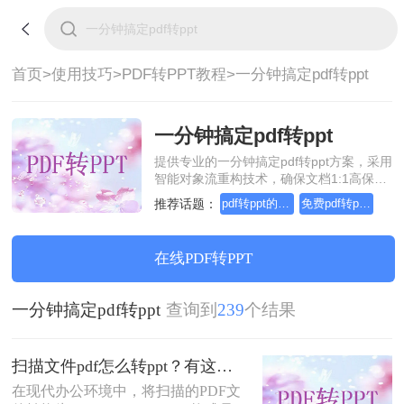
首页>
使用技巧>
PDF转PPT教程>
一分钟搞定pdf转ppt
一分钟搞定pdf转ppt
提供专业的一分钟搞定pdf转ppt方案，采用
智能对象流重构技术，确保文档1:1高保真
还原且排版不乱码。支持一键批量处理，
推荐话题：
pdf转ppt的三种方法
免费pdf转ppt的三种方法
全链路 SSL 加密保障隐私安全。助您快速
实现一分钟搞定pdf转ppt，无需安装，高效
办公。
在线PDF转PPT
一分钟搞定pdf转ppt
查询到
239
个结果
扫描文件pdf怎么转ppt？有这三种好方法推荐！
​在现代办公环境中，将扫描的PDF文