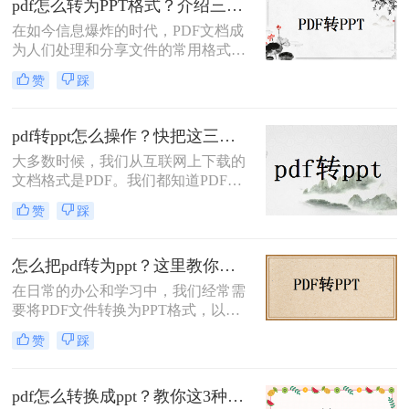
pdf怎么转为PPT格式？介绍三种简便而高效的方法！
在如今信息爆炸的时代，PDF文档成
为人们处理和分享文件的常用格式之
一。然而，有时候我们需要将PDF转
赞
踩
换为PPT格式，以方便编辑或演示。
那么PDF怎么转为PPT格式呢？本文
将为您详细介绍三种简便而高效的方
pdf转ppt怎么操作？快把这三个方法学起来！
法。
大多数时候，我们从互联网上下载的
文档格式是PDF。我们都知道PDF文
件不容易编辑。如果我们想编辑，我
赞
踩
们必须将其转换为其他格式。PPT文
档是我们工作和学习中常见的文档，
如何pdf转ppt？很多人不知道如何使
怎么把pdf转为ppt？这里教你这三种方法!！
用pdf转ppt怎么操作。小编今天会教
在日常的办公和学习中，我们经常需
你如何操作。下面一起来看看吧，希
要将PDF文件转换为PPT格式，以便
望能帮助到大家。
更好地进行演示和分享。那么怎么把
赞
踩
pdf转为ppt呢？本文将为你介绍四种
不同的方法，帮助你轻松实现PDF到
PPT的转换。
pdf怎么转换成ppt？教你这3种转换方法！