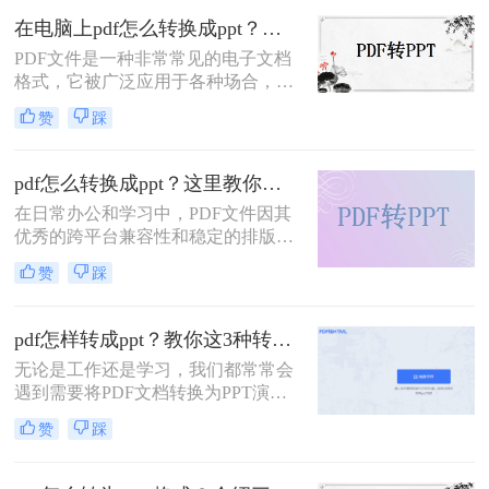
换成ppt呢？接下来，我将向大家介绍
在电脑上pdf怎么转换成ppt？来试试这三个方法！
三种简便有效的方法，帮助你快速完
PDF文件是一种非常常见的电子文档
成这一转换过程。
格式，它被广泛应用于各种场合，包
括商业、教育和个人使用。而PPT文
赞
踩
件则是一种用于演示和展示的文件格
式，常常用于演讲、培训和会议等场
合。如果你有一个PDF文件，想要将
pdf怎么转换成ppt？这里教你这二种方法！
其转换为PPT文件，以便更好地展示
在日常办公和学习中，PDF文件因其
和演示内容，那么你来对地方了。在
优秀的跨平台兼容性和稳定的排版效
本文中，我将教给你在电脑上pdf怎么
果而广受欢迎。然而，当需要将这些
转换成ppt的方法。
赞
踩
PDF文件转换为PPT文件进行演示或
分享时，很多人可能会感到困惑。本
文将为您详细介绍PDF怎么转换成
pdf怎样转成ppt？教你这3种转换方法！
PPT的几种方法，并附上一些实用的
无论是工作还是学习，我们都常常会
技巧，帮助您轻松完成这一转换过
遇到需要将PDF文档转换为PPT演示
程。
文稿的情况。那么，PDF怎样转成
赞
踩
PPT呢？本文将为大家详细介绍几种
常用的方法，让你轻松完成转换任
务。