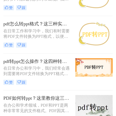
换。
市面上有许多专业的转换工具，但其
赞
踩
中不乏收费高昂的选项。那么PDF怎
么免费转PPT格式呢？为了满足广大
用户的需求，本文将介绍三种免费的
pdf怎么转ppt格式？这三种实用方法分享给你！
方法，帮助您轻松实现PDF到PPT的
在日常工作和学习中，我们有时需要
转换。
将PDF文件转换为PPT格式，以便更
好地编辑、调整和展示内容。那么
赞
踩
PDF怎么转PPT格式呢？本文将介绍
三种高效的PDF转PPT方法，帮助您
轻松完成转换任务。
pdf转ppt怎么操作？这四种转换方法很好用！
在日常办公和学习中，我们经常会遇
到需要将PDF文件转换为PPT格式的
情况，以便更好地进行演示和讲解。
赞
踩
那么PDF转PPT怎么操作呢？本文将
介绍四种常用的PDF转PPT操作方
法，帮助您轻松完成转换任务。
PDF如何转ppt？这里教你这三种方法！
在办公和学术领域，PDF和PPT是两
种非常常见的文件格式。PDF因其良