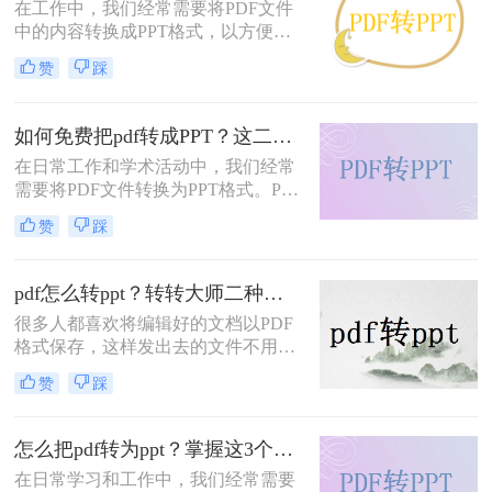
​在工作中，我们经常需要将PDF文件
那么pdf怎样转ppt格式呢？今天就给
中的内容转换成PPT格式，以方便演
大家分享几个操作方吧！
示和展示。将PDF转换成PPT可以保
赞
踩
留原有的格式和内容，并且能够方便
地添加新的元素和调整布局。那么电
脑上pdf怎么转换成ppt呢？本文将介
如何免费把pdf转成PPT？这二种转换方法了解一下！
绍二种简单易行的方法，帮助您轻松
在日常工作和学术活动中，我们经常
实现PDF到PPT的转换。
需要将PDF文件转换为PPT格式。PPT
格式可以更好地展示内容，便于演讲
赞
踩
和展示。然而，许多在线转换工具需
要付费或限制转换的文件大小。本文
将介绍如何免费把pdf转成PPT，并提
pdf怎么转ppt？转转大师二种转换方法掌握好！
供一些相关的技巧和注意事项。
很多人都喜欢将编辑好的文档以PDF
格式保存，这样发出去的文件不用担
心乱码、排版出错等问题，打印也可
赞
踩
以很清晰，不过，虽然PDF文件的兼
容性很强，但是却不易编辑，所以很
多时候都需要转换成易编辑的文档，
怎么把pdf转为ppt？掌握这3个方法就够了！
那么怎么将pdf怎么转ppt？对于初入
在日常学习和工作中，我们经常需要
职场的朋友来说，可能还不知道怎么