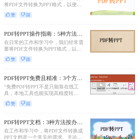
将PDF文件转换为PPT格式，以便进
适的方式。
行演示或进一步编辑。PDF文件以其
赞
踩
固定格式和跨平台的优势而广受欢
迎，但PPT文件则提供了更强大的编
辑功能和动态展示效果。那么PDF如
PDF转PPT操作指南：5种方法的具体操作流程和参数设置！
何转PPT呢？本文将介绍三种将PDF
在日常的工作和学习中，我们经常需
转换为PPT的方法，帮助您轻松完成
要将PDF文件转换为PPT格式，以便
这一任务。
进行演示或编辑。PDF文件以其固定
赞
踩
格式和跨平台的优势而广受欢迎，但
PPT文件则提供了更强大的编辑功能
和动态展示效果。那么pdf转ppt怎么
PDF转PPT免费且精准：3个方法的转换精度和避坑指南！
操作呢？本文将介绍五种将PDF转换
“免费PDF转PPT不是只能靠在线工
为PPT的方法，帮助您轻松完成这一
具，本地工具也能实现高精度转
任务。
换”在职场办公与自媒体创作中，将
赞
踩
PDF格式的报告、课件、素材转为可
编辑的PPT，是提升工作效率的高频
需求。但多数人在寻找免费转换方法
PDF转PPT文档：3种方法按办公场景（汇报/教学/合同）选择！
时，要么遭遇操作繁琐的困境，要么
在工作和学习中，将PDF文件转换成
面临转换后格式错乱、信息丢失的问
PPT文档是一个常见的需求。无论是
题，甚至担心文件隐私泄露