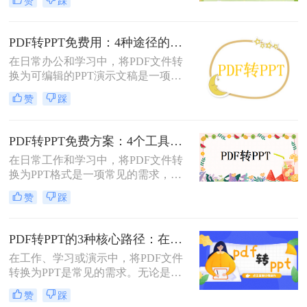
赞
踩
呢？以下将介绍三种常用的pdf转ppt
的方法，帮助您轻松实现文件格式的
转换。
PDF转PPT免费用：4种途径的转换精度和排版保留能力对比！
在日常办公和学习中，将PDF文件转
换为可编辑的PPT演示文稿是一项高
频需求。无论是需要修改过时的课
赞
踩
件、提取报告中的数据制作新方案，
还是将会议资料转化为演示文稿，快
速且免费地完成格式转换都能极大提
PDF转PPT免费方案：4个工具的文件限制和输出质量对比！
升工作效率。那么如何免费把pdf转成
在日常工作和学习中，将PDF文件转
PPT呢？
换为PPT格式是一项常见的需求，以
便更好地进行演示和分享。虽然市面
赞
踩
上有许多专业的转换软件和服务，但
并非所有用户都愿意或需要为此付
费。那么pdf如何免费转换ppt呢？以
PDF转PPT的3种核心路径：在线、软件和PPT自带的适用范围！
下将介绍四种免费将PDF转换为PPT
在工作、学习或演示中，将PDF文件
的方法，帮助用户轻松实现格式转
转换为PPT是常见的需求。无论是整
换。
合报告、课件，还是优化文档展示，
赞
踩
都需要一种高效且保留原格式的方