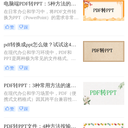
怎么转换呢？本文将介绍三种常用的
电脑端PDF转PPT：5种方法的安装配置和操作差异！
方法来实现这一转换。
在日常办公和学习中，将PDF文件转
换为PPT（PowerPoint）的需求非常普
遍。无论是为了制作演示文稿、分享
赞
踩
资料还是教学用途，掌握高效的PDF
转PPT方法都是非常重要的。那么电
脑pdf如何转化为ppt呢？本文将详细
pdf转换成ppt怎么做？试试这4个转换方法！
介绍五种将PDF转换成PPT的方法，
在现代办公和学习环境中，PDF和
帮助您轻松应对各种需求。
PPT是两种极为常见的文件格式。
PDF文件因其出色的稳定性和兼容性
赞
踩
而被广泛用于文档分享和存储，而
PPT则因其强大的演示功能而备受青
睐。然而，有时我们需要将PDF转换
PDF转PPT：3种常用方法的速度对比和适用文件类型！
为PPT以便进行编辑和演示。那么pdf
在现代办公和学习场景中，PDF（便
转换成ppt怎么做呢？本文将详细介绍
携式文档格式）因其跨平台兼容性和
几种将PDF转换为PPT的方法。
内容稳定性而广泛使用。然而，在某
赞
踩
些情况下，我们可能需要将PDF文件
转换为PPT（PowerPoint演示文稿），
以便于编辑、演示或分享。那么PDF
PDF转PPT文件：4种方法按输出格式（pptx/ppt）和页数选择!