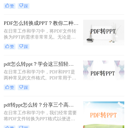
中常遇到的需求，特别是当需要将
赞
踩
PDF中的内容进行编辑、演示或分享
时。那么PDF如何转换成PPT呢？本
文将介绍三种常用的PDF转PPT的方
PDF怎么转换成PPT？教你二种转换方法！
法。
在日常工作和学习中，将PDF文件转
换为PPT的需求非常常见。无论是为
了方便展示、编辑还是进一步处理，
赞
踩
掌握几种高效的PDF转PPT方法都是
非常有用的。那么PDF怎么转换成
PPT呢？本文将详细介绍两种常见的
pdf怎么转ppt？学会这三招轻松搞定转换！
PDF转PPT方法，帮助用户轻松完成
在日常工作和学习中，PDF和PPT是
文件格式转换。
两种常见的文件格式。PDF常用于文
档的查看和分享，而PPT则更多地用
赞
踩
于制作演示文稿和进行演讲。有时，
您可能希望将PDF文件转换为PPT格
式，以便进行编辑、修改或展示。那
pdf转ppt怎么转？分享三个高效转换方法！
么pdf怎么转ppt呢？本文将介绍三种
在日常工作和学习中，我们经常需要
将PDF转换为PPT的方法：使用专业
将PDF文件转换为PPT格式以便进行
的PDF转PPT软件、利用在线转换工
演示或编辑。那么pdf转ppt怎么转
具，以及手动复制粘贴内容。