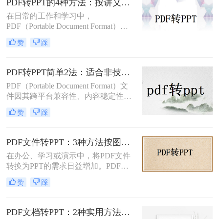
PDF转PPT的4种方法：按讲义、合同、报告3种文件类型选！
在日常的工作和学习中，
PDF（Portable Document Format）因
其格式稳定、跨平台兼容等优点而广
赞
踩
泛应用。然而，在某些场合下，我们
可能需要将PDF中的内容转换为
PPT（PowerPoint）格式，以便进行演
PDF转PPT简单2法：适合非技术用户的快速操作流程！
示或编辑。虽然PDF到PPT的转换可
PDF（Portable Document Format）文
能不如其他格式转换那样直接，但通
件因其跨平台兼容性、内容稳定性和
过一些方法和工具，我们仍然可以实
不易被篡改的特性，在文档分享、存
现这一目的。本文将详细介绍怎么把
赞
踩
档和打印中得到了广泛应用。然而，
pdf转换成ppt的几种方法，以及相关
有时我们需要将PDF中的内容转换为
的实用技巧。
PPT（PowerPoint）格式，以便进行演
PDF文件转PPT：3种方法按图文复杂度的转换精度排名！
示、编辑或团队协作。那么PDF怎么
在办公、学习或演示中，将PDF文件
转换成PPT呢？本文将介绍两种将
转换为PPT的需求日益增加。PDF格
PDF转换成PPT的方法。
式虽然适合文档共享，但若需编辑或
赞
踩
重新排版内容，转换为PPT会更灵
活。那么文件pdf怎么转换成ppt呢？
本文将介绍几种简单实用的方法，帮
PDF文档转PPT：2种实用方法的关键参数和输出对比！
助您高效完成转换。