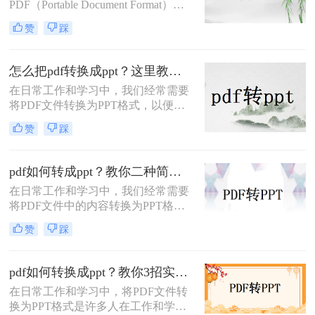
PDF（Portable Document Format）因
帮助您将PDF文件转换为PPT文件。
其出色的跨平台兼容性和保持文档格
赞
踩
式不变的能力而广受欢迎。然而，在
某些情况下，我们可能需要将PDF文
件中的内容转换成PPT（PowerPoint
怎么把pdf转换成ppt？这里教你这四种方法！
Presentation）格式，以便进行演示或
在日常工作和学习中，我们经常需要
进一步编辑。那么pdf文件如何转ppt
将PDF文件转换为PPT格式，以便更
格式呢？本文将详细介绍几种将PDF
好地进行演示和编辑。那么怎么把
文件转换为PPT格式的有效方法，帮
赞
踩
PDF转换成PPT呢？以下将介绍三种
助您轻松应对这一需求。
常用的转换方法，帮助您轻松实现
PDF到PPT的转换。
pdf如何转成ppt？教你二种简单实用的转换方法!
在日常工作和学习中，我们经常需要
将PDF文件中的内容转换为PPT格
式，以便于演示和分享。那么PDF如
赞
踩
何转成PPT呢？以下是两种常用的方
法，帮助您轻松实现PDF到PPT的转
换。
pdf如何转换成ppt？教你3招实用方法轻松搞定！
在日常工作和学习中，将PDF文件转
换为PPT格式是许多人在工作和学习