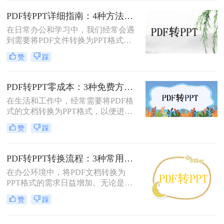
行这种转换都是非常有用的技能。那
么怎么将pdf转化为ppt呢？本文将介
PDF转PPT详细指南：4种方法的参数配置和输出效果调优！
绍三种常用的方法来实现PDF到PPT
在日常办公和学习中，我们经常会遇
的转换。
到需要将PDF文件转换为PPT格式的
情况。无论是为了便于演示还是进一
赞
踩
步编辑，掌握有效的转换方法都是必
要的。那么如何将pdf转换成ppt呢？
本文将详细介绍几种常用的方法。
PDF转PPT零成本：3种免费方案的实际效果和隐藏限制！
在生活和工作中，经常需要将PDF格
式的文档转换为PPT格式，以便进行
演示和讲解。然而，一些专业的PDF
赞
踩
转PPT软件可能需要付费购买。那么
怎么不花钱把pdf转成ppt呢？本文将
介绍三种不需要花钱就能将PDF转换
PDF转PPT转换流程：3种常用方法的速度和精度对比！
成PPT的方法。
在办公环境中，将PDF文档转换为
PPT格式的需求日益增加。无论是为
了更好地展示信息，还是为了便于编
赞
踩
辑内容，掌握几种有效的PDF转PPT
方法都是非常有用的。那么pdf转ppt