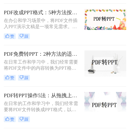
法。那么pdf怎么转换成ppt呢？以下
是几种常用方法的详细解析，帮助你
PDF改成PPT格式：5种方法按页面复杂度选择！
快速上手。
在办公和学习场景中，将PDF文件插
入PPT演示文稿是一项常见需求。无
论是展示报告、图表，还是分享文档
赞
踩
内容，合理选择插入方法能显著提升
演示的专业性和效率。那么PDF怎么
改成PPT呢？以下是五种常用方法的
PDF免费转PPT：2种方法的适用场景和操作差异！
详细说明，帮助您根据需求高效完成
在日常工作和学习中，我们经常需要
文档整合。
将PDF文件中的内容转换为PPT格
式，以便于演示和分享。那么PDF如
赞
踩
何转化为PPT免费呢？以下是两种免
费的方法，帮助您轻松实现PDF到
PPT的转换。
PDF转PPT操作5法：从拖拽上传到批量转换的完整步骤！
在日常的工作和学习中，我们经常需
要将PDF文件转换成PPT格式，以便
进行编辑、展示和分享。那么PDF怎
赞
踩
么转换成PPT呢？本文将介绍五种将
PDF转换成PPT的方法。