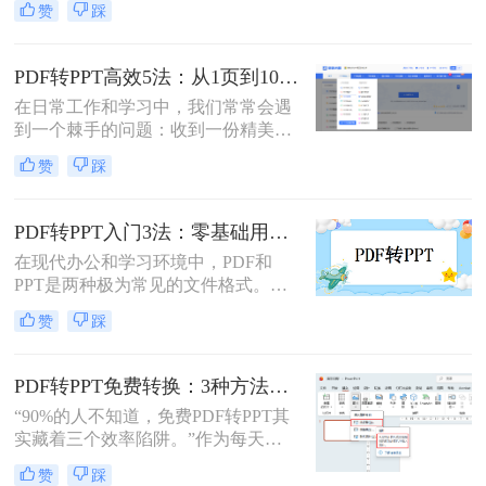
实现文件格式的转换。
赞
踩
换为可编辑、可演示的
PowerPoint（PPT）文件。可能是为了
修改内容、调整逻辑，或是直接用于
PDF转PPT高效5法：从1页到100页，方法选择差异很大！
会议汇报。然而，由于PDF格式本身
在日常工作和学习中，我们常常会遇
是为了稳定显示而非编辑而设计的，
到一个棘手的问题：收到一份精美的
这项转换工作常常伴随着格式错乱、
PDF文件，却需要将其内容用于自己
排版混乱、图片丢失等“车祸现场”。
赞
踩
的PPT演示文稿中。PDF因其格式固
定、易于传输和打印而广受欢迎，但
它“只读”的特性也使其内容难以直接
PDF转PPT入门3法：零基础用户的操作要点和注意事项！
编辑和复用。此时，将PDF转换为可
在现代办公和学习环境中，PDF和
编辑的PPT就成了一个刚性需求。
PPT是两种极为常见的文件格式。
PDF因其固定格式的特点而受到广泛
赞
踩
欢迎，尤其适合用于合同、学术论文
等需要保持原始内容不变的文档。然
而，当这些静态内容需要被进一步编
PDF转PPT免费转换：3种方法的隐藏功能和效率差异！
辑或在公共场合展示时，将其转换为
“90%的人不知道，免费PDF转PPT其
PPT格式成为了一种常见的需求。那
实藏着三个效率陷阱。”作为每天处
么PDF如何转为PPT呢？本文将详细
理20+份文档的办公博主，我见过太
介绍三种将PDF转换为PPT的方法，
赞
踩
多人被“免费转换”的噱头坑过——要