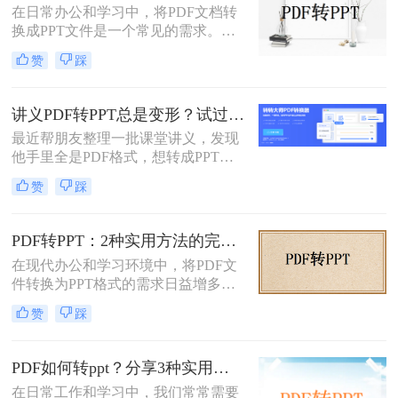
在日常办公和学习中，将PDF文档转
换成PPT文件是一个常见的需求。
PDF文件因其跨平台性和格式稳定性
赞
踩
而广受欢迎，但在某些情况下，我们
可能需要将其内容转换为PPT格式，
以便进行演示、分享或编辑。那么pdf
讲义PDF转PPT总是变形？试过这几个办法真管用！
文档如何转化成ppt呢？本文将介绍两
最近帮朋友整理一批课堂讲义，发现
种将PDF文档转化成PPT的实用方
他手里全是PDF格式，想转成PPT讲
法。
课用，结果试了好几个工具，不是字
赞
踩
体乱码就是排版错位，气得他差点把
电脑摔了。其实“讲义类型的pdf怎么
转ppt”这个问题，说到底要看你的
PDF转PPT：2种实用方法的完整操作流程和格式保留对比！
PDF是纯文字扫描件、带复杂表格的
在现代办公和学习环境中，将PDF文
课件，还是带大量图片的教案——不
件转换为PPT格式的需求日益增多。
同情况方法完全不同。下面我按实际
无论是为了更方便地编辑内容，还是
使用场景，把试过好用的几个方法整
赞
踩
为了在演示文稿中更好地展示信息，
理出来，不吹不黑，优缺点都说明
PDF转PPT都是一项非常实用的技
白。
能。那么如何把PDF转换成PPT呢？
PDF如何转ppt？分享3种实用的压缩方法！
本文将介绍两种高效的PDF转PPT方
在日常工作和学习中，我们常常需要
法，帮助您根据自己的需求选择最合