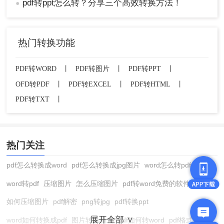
pdf转ppt怎么转？分享三个高效转换方法！
●
热门转换功能
PDF转WORD
丨
PDF转图片
丨
PDF转PPT
丨
OFD转PDF
丨
PDF转EXCEL
丨
PDF转HTML
丨
PDF转TXT
丨
热门关注
pdf怎么转换成word
pdf怎么转换成jpg图片
word怎么转pdf
word转pdf
压缩图片
怎么压缩图片
pdf转word免费的软件
如何压缩图片
pdf解密
png转jpg
pdf转换ppt
展开全部 ∨
word如何转换成pdf
图片转换格式
pdf如何转word
pdf格式转换