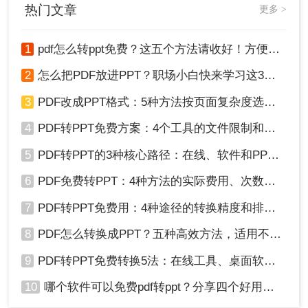
热门文章
更多 >
1
pdf怎么转ppt免费？这五个方法请收好！方便又好用！
2
怎么把PDF放进PPT？职场小白快来学习这3种方法！
3
PDF改成PPT格式：5种方法按页面复杂度选择！
4
PDF转PPT免费方案：4个工具的文件限制和输出质量对比！
5
PDF转PPT的3种核心路径：在线、软件和PPT自带的适用范围！
6
PDF免费转PPT：4种方法的实际费用、次数限制和效果！
7
PDF转PPT免费用：4种途径的转换精度和排版保留能力对比！
8
PDF怎么转换成PPT？五种高效方法，适用不同场景全解析！
9
PDF转PPT免费转换5法：在线工具、桌面软件和PPT插件的优劣！
10
哪个软件可以免费pdf转ppt？分享四个好用的转换工具！