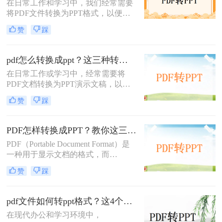
在日常工作和学习中，我们经常需要
将PDF文件转换为PPT格式，以便进
行演示或编辑。那么pdf怎么转ppt免
赞
踩
费呢？虽然市面上有许多付费的转换
工具，但本文将介绍五种免费的PDF
转PPT方法，帮助你轻松实现文件格
pdf怎么转换成ppt？这三种转换方法分享给你!！
式的转换。
在日常工作或学习中，经常需要将
PDF文档转换为PPT演示文稿，以便
于更好地展示和编辑内容。
赞
踩
PDF（Portable Document Format）因
其格式稳定、兼容性强而被广泛应
用，但PPT（PowerPoint）则因其动态
PDF怎样转换成PPT？教你这三种转换方法！
演示功能而备受青睐。那么pdf怎么转
PDF（Portable Document Format）是
换成ppt呢？本文将介绍三种将PDF转
一种用于显示文档的格式，而
换为PPT的高效方法，帮助您轻松完
PPT（PowerPoint）是一种用于演示的
成格式转换。
赞
踩
文件格式。PDF文件常用于保存文档
的完整格式，但有时我们需要将PDF
文件转换为PPT格式以便于制作演示
pdf文件如何转ppt格式？这4个方法请收好！方便又好用！
文稿。那么PDF怎样转换成PPT呢？
在现代办公和学习环境中，
在本文中，我们将介绍三种方法，以