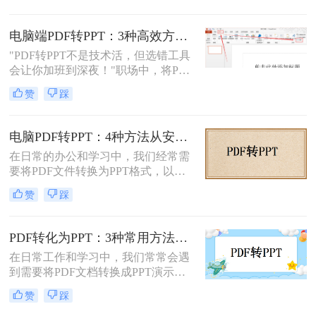
帮助您根据自己的实际需求选择最合
么表格错位到需要手动重排两小时，
适的方式。
要么扫描版PDF转完还是图片格式，
电脑端PDF转PPT：3种高效方法的操作步骤和格式保留设置！
更有甚者因为文件包含商业数据，转
"PDF转PPT不是技术活，但选错工具
换后收到平台的“付费解锁”勒索邮
会让你加班到深夜！"职场中，将PDF
件。
报告一键转化为PPT演示文稿是高频
赞
踩
刚需。然而，90%的办公族曾陷入“转
换后格式错乱、文本缺失、反复返
工”的泥潭——这不是能力问题，而
电脑PDF转PPT：4种方法从安装到输出的完整对比！
是工具选择的致命陷阱。那么怎么在
在日常的办公和学习中，我们经常需
电脑上把pdf转换成ppt呢？作为深耕
要将PDF文件转换为PPT格式，以便
电脑办公软件测评8年的博主，我亲
更好地进行演示和编辑。那么电脑如
测30+工具，今天聚焦精准高效的转
赞
踩
何PDF转PPT呢？以下介绍四种常见
换方案，帮你避开99%的坑。拒绝低
的PDF转PPT的方法。
效，只讲真干货。
PDF转化为PPT：3种常用方法在不同PPT版本下的兼容性！
在日常工作和学习中，我们常常会遇
到需要将PDF文档转换成PPT演示文
稿的情况。无论是为了更好地展示信
赞
踩
息，还是为了方便编辑，掌握如何进