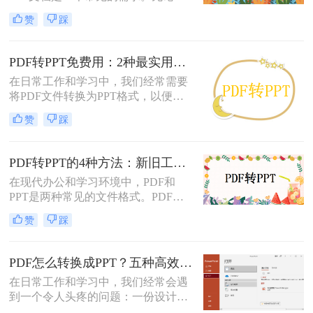
为了制作演示文稿、提取内容还是重
赞
踩
新排版，掌握几种有效的转换方法都
是非常有用的。那么pdf如何转换成
ppt文档呢？本文将介绍三种常用的
PDF转PPT免费用：2种最实用的操作路径和避坑要点！
PDF转PPT的方法，帮助您轻松完成
在日常工作和学习中，我们经常需要
PDF到PPT的转换。
将PDF文件转换为PPT格式，以便进
行演示或编辑。那么怎么把pdf转换成
赞
踩
ppt免费呢？本文将介绍两种免费将
PDF转换成PPT的方法，帮助您高效
完成转换任务。
PDF转PPT的4种方法：新旧工具对比，哪个更适合批量转换！
在现代办公和学习环境中，PDF和
PPT是两种常见的文件格式。PDF文
件因其跨平台性和不易修改性而广受
赞
踩
欢迎，而PPT则因其强大的演示功能
而备受青睐。然而，有时我们可能需
要将PDF文件转换为PPT格式，以便
PDF怎么转换成PPT？五种高效方法，适用不同场景全解析！
进行编辑、修改或演示。那么pdf怎么
在日常工作和学习中，我们经常会遇
转换成ppt呢？本文将详细介绍几种将
到一个令人头疼的问题：一份设计精
PDF转换为PPT的方法，帮助您轻松
美、内容详实的PDF文档，需要被转