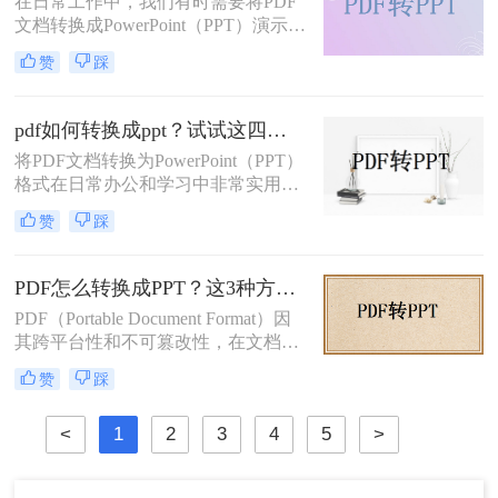
在日常工作中，我们有时需要将PDF
呢？本文将详细介绍几种将PDF转换
文档转换成PowerPoint（PPT）演示文
为PPT的方法，帮助您高效地完成这
稿以方便展示或编辑。那么PDF怎么
一任务。
赞
踩
转换成PPT呢？本文将介绍几种实现
这一目标的方法。
pdf如何转换成ppt？试试这四种常用方法！
将PDF文档转换为PowerPoint（PPT）
格式在日常办公和学习中非常实用，
特别是在需要对内容进行编辑或演示
赞
踩
时。那么pdf如何转换成ppt呢？本文
将介绍几种常见的转换方法。
PDF怎么转换成PPT？这3种方法学起来超简单！
PDF（Portable Document Format）因
其跨平台性和不可篡改性，在文档分
享和存储中广泛应用。然而，在某些
赞
踩
情况下，我们可能需要将PDF转换为
PPT（PowerPoint）格式，以便进行编
<
1
2
3
4
5
>
辑和演示。那么PDF怎么转换成PPT
呢？本文将介绍三种将PDF转换成
PPT的方法。