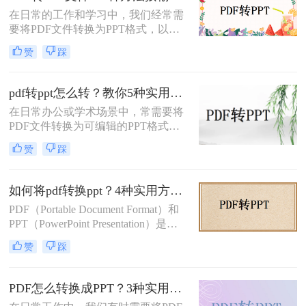
如何转ppt呢？本文将详细介绍几种常
在日常的工作和学习中，我们经常需
用的PDF转PPT的方法。
要将PDF文件转换为PPT格式，以便
进行演示或编辑。那么如何将pdf转换
赞
踩
成ppt文件呢？本文将介绍四种常用的
PDF转PPT方法。
pdf转ppt怎么转？教你5种实用的方法！
在日常办公或学术场景中，常需要将
PDF文件转换为可编辑的PPT格式。
那么pdf转ppt怎么转呢？本文整理了5
赞
踩
种主流方法，从工具选择到操作细节
逐一解析，助你快速完成格式转换。
如何将pdf转换ppt？4种实用方法解析！
PDF（Portable Document Format）和
PPT（PowerPoint Presentation）是两
种常见的文件格式，分别用于文档存
赞
踩
储和演示文稿制作。在某些情况下，
我们可能需要将PDF转换为PPT格
式，以便在演示文稿中使用或进行进
PDF怎么转换成PPT？3种实用方法详解！
一步编辑。那么如何将pdf转换ppt