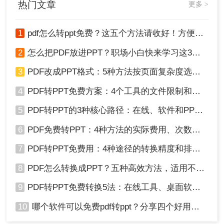
避免因文件问题导致转换失败。
热门文章
更多 >
转换为PPT的方法。
方法三、直接修改文件后缀（不推荐）
1
pdf怎么转ppt免费？这五个方法请收好！方便又好用！
我们经常会使用文件属性来对文件进行重命名，我
2
怎么把PDF放进PPT？职场小白快来学习这3种方法！
们其实也可以利用它来修改文件的拓展名，实现格
式转换的操作。
3
PDF改成PPT格式：5种方法按页面复杂度选择！
优点
：操作简单、无需额外软件
4
PDF转PPT免费方案：4个工具的文件限制和输出质量对比！
缺点：
可能无法正确转换，可能会导致数据丢
5
PDF转PPT的3种核心路径：在线、软件和PPT自带的适用范围！
失或文件损坏。
6
PDF免费转PPT：4种方法的实际费用、次数限制和效果！
转换操作：
7
PDF转PPT免费用：4种途径的转换精度和排版保留能力对比！
1、右键PDF文件——点击【属性】——将
【.PDF】
8
PDF怎么转换成PPT？五种高效方法，适用不同场景全解析！
9
PDF转PPT免费转换5法：在线工具、桌面软件和PPT插件的优劣！
10
哪个软件可以免费pdf转ppt？分享四个好用的转换工具！