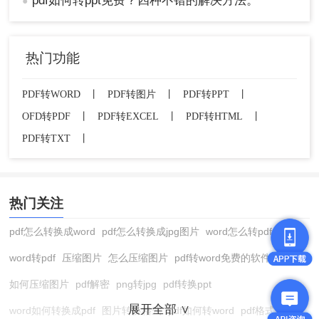
pdf如何转ppt免费？四种不错的解决方法。
●
要注意选择安全可靠的转换工具或软件，避免泄露
敏感信息或遭受恶意软件的攻击。
热门功能
PDF转WORD
丨
PDF转图片
丨
PDF转PPT
丨
OFD转PDF
丨
PDF转EXCEL
丨
PDF转HTML
丨
PDF转TXT
丨
热门关注
pdf怎么转换成word
pdf怎么转换成jpg图片
word怎么转pdf
word转pdf
压缩图片
怎么压缩图片
pdf转word免费的软件
如何压缩图片
pdf解密
png转jpg
pdf转换ppt
展开全部 ∨
word如何转换成pdf
图片转换格式
pdf如何转word
pdf格式转换