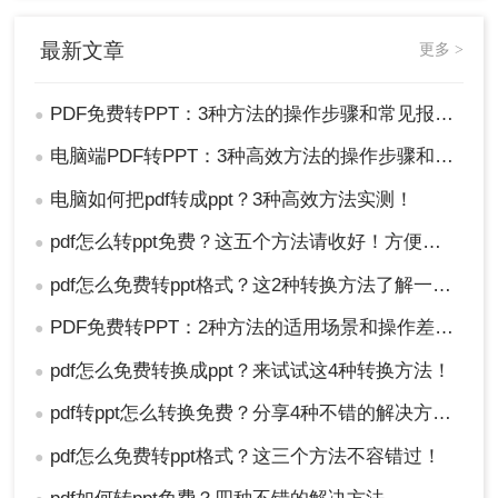
最新文章
更多 >
PDF免费转PPT：3种方法的操作步骤和常见报错处理!
●
电脑端PDF转PPT：3种高效方法的操作步骤和格式保留设置！
●
电脑如何把pdf转成ppt？3种高效方法实测！
●
2、修改为【.PPT】——点击【确定】。
pdf怎么转ppt免费？这五个方法请收好！方便又好用！
●
注意
：此方法可能会导致文件损坏或无法打开，因
此在使用前请务必备份原始文件。
pdf怎么免费转ppt格式？这2种转换方法了解一下！
●
PDF免费转PPT：2种方法的适用场景和操作差异！
●
总结
pdf怎么免费转换成ppt？来试试这4种转换方法！
●
以上就是如何免费将pdf转换成PPT的方法介绍了各
有优缺点，用户可以根据自己的需求和实际情况选
pdf转ppt怎么转换免费？分享4种不错的解决方法！
●
择合适的方法进行PDF转PPT。无论选择哪种方
pdf怎么免费转ppt格式？这三个方法不容错过！
●
法，都需要注意转换前的文件准备和转换后的文件
检查，以确保转换效果满足自己的需求。同时，也