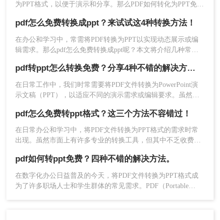
为PPT格式，以便于演示和分享。那么PDF如何转化为PPT免费
呢？以下是两种免费的方法，帮助您轻松实现PDF到PPT的转
pdf怎么免费转换成ppt？来试试这4种转换方法！
换。
在办公和学习中，常需将PDF转换为PPT以实现动态展示或编
辑需求。那么pdf怎么免费转换成ppt呢？本文将介绍几种常用
方法，帮助您高效完成转换。
pdf转ppt怎么转换免费？分享4种不错的解决方法！
3、文件添加好，点击开始转换等待转换完成
在日常工作中，我们时常需要将PDF文件转换为PowerPoint演
就行了~
示文稿（PPT），以适应不同的演示需求或编辑要求。虽然市
面上有许多付费工具提供了这样的转换服务，但实际上，你完
pdf怎么免费转ppt格式？这三个方法不容错过！
全可以免费完成这一过程。那么pdf转ppt怎么转换免费呢？本
文将为你详细介绍几种无需花费任何费用就能将PDF文件转换
在日常办公和学习中，将PDF文件转换为PPT格式的需求时常
为PPT的方法。
出现。虽然市面上有许多专业的转换工具，但其中不乏收费高
昂的选项。那么PDF怎么免费转PPT格式呢？为了满足广大用
pdf如何转ppt免费？四种不错的解决方法。
户的需求，本文将介绍三种免费的方法，帮助您轻松实现PDF
到PPT的转换。
在数字化办公日益普及的今天，将PDF文件转换为PPT格式成
为了许多职场人士和学生群体的常见需求。PDF（Portable
Document Format）因其跨平台、不易修改的特性而被广泛使
用，但在需要编辑或展示内容时，PPT（PowerPoint）则更为便
注意
：在进行转换前，请确保PDF文件内容无误，
捷。那么pdf如何转ppt免费呢？以下将详细介绍几种免费将PDF