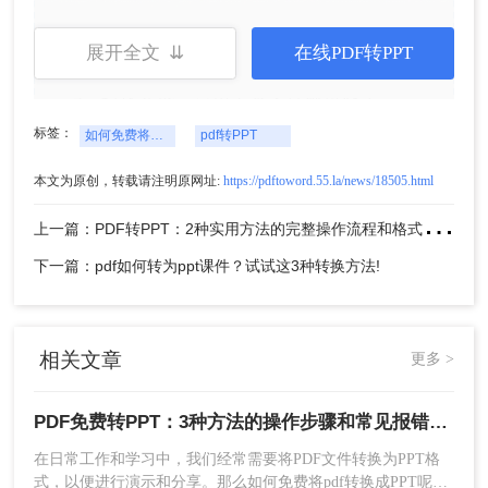
展开全文 ⇊
在线PDF转PPT
4、转换完成，点击下载文件就可以了。
标签：
如何免费将pdf转换成PPT
pdf转PPT
注意
：转换前检查PDF文件的质量和格式，以提高
转换效果。转换后的PPT文件可能需要手动调整格
本文为原创，转载请注明原网址:
https://pdftoword.55.la/news/18505.html
式和布局。
上
一篇：PDF转PPT：2种实用方法的完整操作流程和格式保留对比！
方法二：使用专业免费软件
下一篇：pdf如何转为ppt课件？试试这3种转换方法!
桌面软件通常具有更高的处理能力和更丰富的功
能，适合频繁需要转换文件的用户。
相关文章
优点：
转换质量高，支持多种文件格式和版
更多 >
本，提供丰富的转换选项和设置，适合批量转
换，且完全免费。
PDF免费转PPT：3种方法的操作步骤和常见报错处理!
缺点
：通常需要付费购买高级功能；占用电脑
在日常工作和学习中，我们经常需要将PDF文件转换为PPT格
空间。免费试用版功能有限制。
式，以便进行演示和分享。那么如何免费将pdf转换成PPT呢？