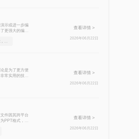
行演示或进一步编
查看详情 >
供了更强大的编辑
为PPT的方法，
2026年06月22日
怎么将pdf转换成换为ppt，分享一种简单的方法
无论是为了更方便
查看详情 >
项非常实用的技
法，帮助您根据自
2026年06月22日
F文件因其跨平台
查看详情 >
为PPT格式，以
将PDF文档转化
2026年06月22日