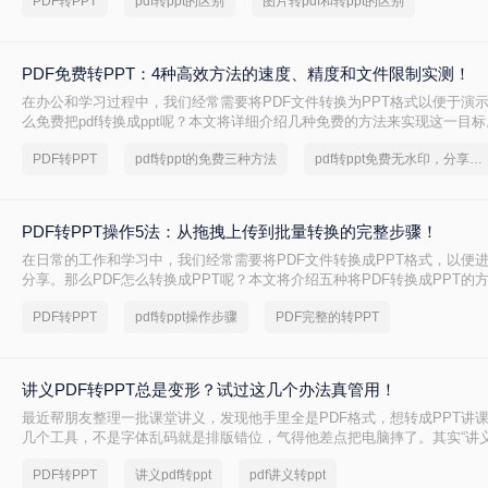
PDF转PPT
pdf转ppt的区别
图片转pdf和转ppt的区别
PDF免费转PPT：4种高效方法的速度、精度和文件限制实测！
在办公和学习过程中，我们经常需要将PDF文件转换为PPT格式以便于演
么免费把pdf转换成ppt呢？本文将详细介绍几种免费的方法来实现这一目标
PDF转PPT
pdf转ppt的免费三种方法
pdf转ppt免费无水印，分享一种简单的方法
PDF转PPT操作5法：从拖拽上传到批量转换的完整步骤！
在日常的工作和学习中，我们经常需要将PDF文件转换成PPT格式，以便
分享。那么PDF怎么转换成PPT呢？本文将介绍五种将PDF转换成PPT的
PDF转PPT
pdf转ppt操作步骤
PDF完整的转PPT
讲义PDF转PPT总是变形？试过这几个办法真管用！
最近帮朋友整理一批课堂讲义，发现他手里全是PDF格式，想转成PPT讲
几个工具，不是字体乱码就是排版错位，气得他差点把电脑摔了。其实“讲义
转ppt”这个问题，说到底要看你的PDF是纯文字扫描件、带复杂表格的课
PDF转PPT
讲义pdf转ppt
pdf讲义转ppt
片的教案——不同情况方法完全不同。下面我按实际使用场景，把试过好