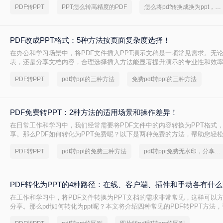
PDF转PPT
PPT怎么转高精度的PDF
怎么将pdf转换成换为ppt，分享一种简单的方法
PDF改成PPT格式：5种方法按页面复杂度选择！
在办公和学习场景中，将PDF文件插入PPT演示文稿是一项常见需求。无
表，还是分享文档内容，合理选择插入方法能显著提升演示的专业性和效率
改成PPT呢？以下是五种常用方法的详细说明，帮助您根据需求高效完成
PDF转PPT
pdf转ppt的三种方法
免费pdf转ppt的三种方法
PDF免费转PPT：2种方法的适用场景和操作差异！
在日常工作和学习中，我们经常需要将PDF文件中的内容转换为PPT格式
享。那么PDF如何转化为PPT免费呢？以下是两种免费的方法，帮助您轻松实
的转换。
PDF转PPT
pdf转ppt的免费三种方法
pdf转ppt免费无水印，分享一种简单的方法
PDF转化为PPT的4种路径：在线、客户端、插件和手动各有什
在工作和学习中，将PDF文件转换为PPT文档的需求非常常见，这样可以
分享。那么pdf如何转化为ppt呢？本文将介绍四种常见的PDF转PPT方法
需求选择最合适的方式。