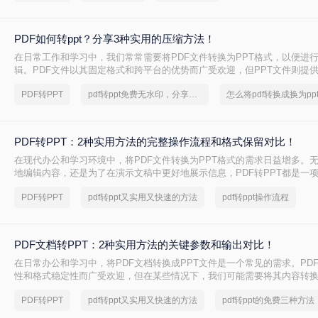
出来，不吹不黑，优缺点都说明白。
PDF如何转ppt？分享3种实用的压缩方法！
在日常工作和学习中，我们常常需要将PDF文件转换为PPT格式，以便进
辑。PDF文件以其固定格式和跨平台的优势而广受欢迎，但PPT文件则提
功能和动态展示效果。那么PDF如何转PPT呢？本文将介绍三种将PDF转换
PDF转PPT
pdf转ppt免费无水印，分享一种简单的方法
帮助您轻松完成这一任务。
PDF转PPT：2种实用方法的完整操作流程和格式保留对比！
在现代办公和学习环境中，将PDF文件转换为PPT格式的需求日益增多。
地编辑内容，还是为了在演示文稿中更好地展示信息，PDF转PPT都是一
能。那么如何把PDF转换成PPT呢？本文将介绍两种高效的PDF转PPT方
PDF转PPT
pdf转ppt又实用又快速的方法
pdf转ppt操作流程
己的需求选择最合适的方式。
PDF文档转PPT：2种实用方法的关键参数和输出对比！
在日常办公和学习中，将PDF文档转换成PPT文件是一个常见的需求。PD
性和格式稳定性而广受欢迎，但在某些情况下，我们可能需要将其内容转换
便进行演示、分享或编辑。那么pdf文档如何转化成ppt呢？本文将介绍两种
PDF转PPT
pdf转ppt又实用又快速的方法
pdf转ppt的免费三种方法
成PPT的实用方法。