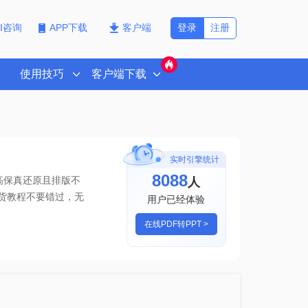
登录
注册
PI咨询
APP下载
客户端
使用技巧
客户端下载
实时引擎统计
8088
人
高保真还原且排版不
，干货教程不要错过
，无
用户已经体验
在线PDF转PPT >