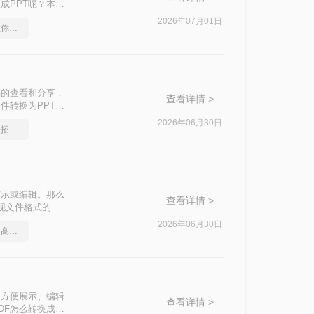
成PPT呢？本文
2026年07月01日
怎么将pdf转换成ppt，教你一招搞定
档的查看和分享，
查看详情 >
件转换为PPT格
DF转换为PPT
2026年06月30日
怎么将pdf转换成ppt，一招就能轻松搞定
粘贴内容。
演示或编辑。那么
查看详情 >
实现文件格式的转
2026年06月30日
pdf转ppt软件推荐，简单高效的转换方法
了方便展示、编辑
查看详情 >
DF怎么转换成