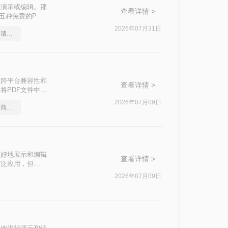
行演示或编辑。那
查看详情 >
五种免费的PDF
2026年07月31日
这份pdf格式转ppt教程，请收好！
出色的跨平台兼容性和
查看详情 >
将PDF文件中的
步编辑。那么pdf
2026年07月09日
如何pdf转ppt，这个方法简单又方便
的有效方法，帮助
更好地展示和编辑
查看详情 >
被广泛应用，但
ppt呢？本文将介
2026年07月09日