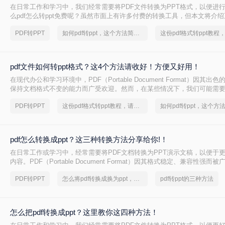
在日常工作和学习中，我们经常需要将PDF文件转换为PPT格式，以便进
么pdf怎么转ppt免费呢？虽然市面上有许多付费的转换工具，但本文将介绍
转PPT方法，帮助你轻松实现文件格式的转换。
PDF转PPT
如何pdf转ppt，这个方法简单又方便
pdf文件如何转ppt格式？这4个方法请收好！方便又好用！
在现代办公和学习环境中，PDF（Portable Document Format）因其
保持文档格式不变的能力而广受欢迎。然而，在某些情况下，我们可能需要
内容转换成PPT（PowerPoint Presentation）格式，以便进行演示或进一
PDF转PPT
这份pdf格式转ppt教程，请收好！
文件如何转ppt格式呢？本文将详细介绍几种将PDF文件转换为PPT格式
您轻松应对这一需求。
pdf怎么转换成ppt？这三种转换方法分享给你!！
在日常工作或学习中，经常需要将PDF文档转换为PPT演示文稿，以便于
内容。PDF（Portable Document Format）因其格式稳定、兼容性强而
PPT（PowerPoint）则因其动态演示功能而备受青睐。那么pdf怎么转换成
PDF转PPT
怎么将pdf转换成换为ppt，分享一种简单的方法
pdf转ppt的三种方法
绍三种将PDF转换为PPT的高效方法，帮助您轻松完成格式转换。
怎么把pdf转换成ppt？这里教你这四种方法！