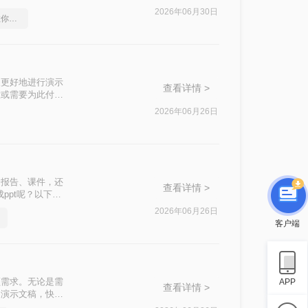
文件格式转换。
2026年06月30日
怎么将pdf转换成ppt，教你怎么轻松应对
便更好地进行演示
查看详情 >
意或需要为此付
的方法，帮助用户
2026年06月26日
合报告、课件，还
查看详情 >
ppt呢？以下是
2026年06月26日
客户端
频需求。无论是需
APP
查看详情 >
为演示文稿，快速
T呢？