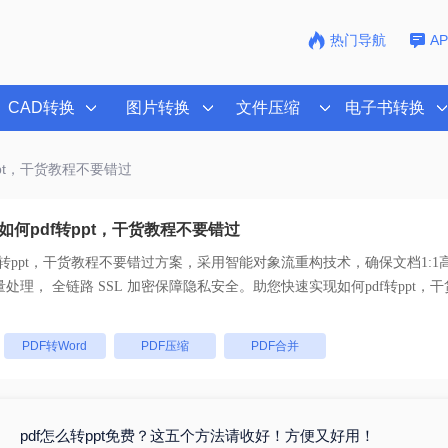
热门导航
A
CAD转换
图片转换
文件压缩
电子书转换
ppt，干货教程不要错过
如何pdf转ppt，干货教程不要错过
f转ppt，干货教程不要错过
方案，采用智能对象流重构技术，确保文档1:1
乱码。支持一键批量处理， 全链路 SSL 加密保障隐私安全。助您快速实现
如何pdf转ppt
。
：
PDF转Word
PDF压缩
PDF合并
pdf怎么转ppt免费？这五个方法请收好！方便又好用！