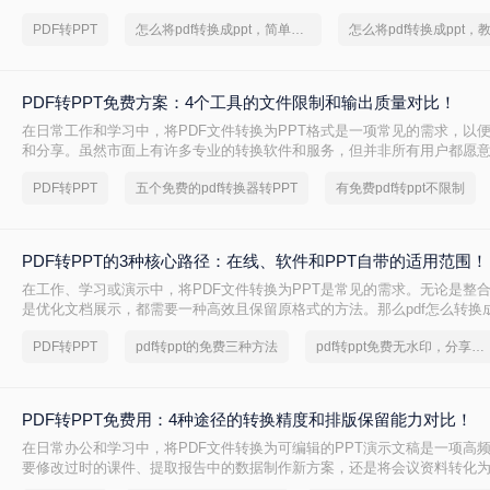
PPT呢？本文将详细介绍两种常见的PDF转PPT方法，帮助用户轻松完成
PDF转PPT
怎么将pdf转换成ppt，简单方法教你一招
PDF转PPT免费方案：4个工具的文件限制和输出质量对比！
在日常工作和学习中，将PDF文件转换为PPT格式是一项常见的需求，以
和分享。虽然市面上有许多专业的转换软件和服务，但并非所有用户都愿
费。那么pdf如何免费转换ppt呢？以下将介绍四种免费将PDF转换为PPT
PDF转PPT
五个免费的pdf转换器转PPT
有免费pdf转ppt不限制
轻松实现格式转换。
PDF转PPT的3种核心路径：在线、软件和PPT自带的适用范围！
在工作、学习或演示中，将PDF文件转换为PPT是常见的需求。无论是整
是优化文档展示，都需要一种高效且保留原格式的方法。那么pdf怎么转换成
几种常用方法的详细解析，帮助你快速上手。
PDF转PPT
pdf转ppt的免费三种方法
pdf转ppt免费无水印，分享一种简单的方法
PDF转PPT免费用：4种途径的转换精度和排版保留能力对比！
在日常办公和学习中，将PDF文件转换为可编辑的PPT演示文稿是一项高
要修改过时的课件、提取报告中的数据制作新方案，还是将会议资料转化
且免费地完成格式转换都能极大提升工作效率。那么如何免费把pdf转成PP