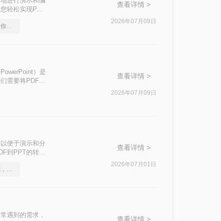
好地进行演示和编
查看详情 >
您轻松实现PDF
2026年07月09日
怎么将pdf转换成ppt，教你怎么轻松应对
owerPoint）是
查看详情 >
们需要将PDF文
本文中，我们将介
2026年07月09日
，以便于演示和分
查看详情 >
F到PPT的转
2026年07月01日
怎么将pdf转换成换为ppt，实用的方法来了
中常遇到的需求，
查看详情 >