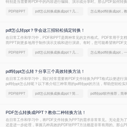
特别是当需要将PDF中的内容进行编辑、演示或分享时。那么PDF如何转换
将介绍三种常用的PDF转PPT的方法。
PDF转PPT
pdf怎么转换成换成ppt？几招轻松搞定
pdf怎么转ppt？学会这三招轻松搞定转换！
在日常工作和学习中，PDF和PPT是两种常见的文件格式。PDF常用于文
而PPT则更多地用于制作演示文稿和进行演讲。有时，您可能希望将PDF文
式，以便进行编辑、修改或展示。那么pdf怎么转ppt呢？本文将介绍三种将P
PDF转PPT
pdf怎么转换成换成ppt？几招轻松搞定
的方法：使用专业的PDF转PPT软件、利用在线转换工具，以及手动复制
pdf转ppt怎么转？分享三个高效转换方法！
在日常工作和学习中，我们经常需要将PDF文件转换为PPT格式以便进行
pdf转ppt怎么转呢？以下将介绍三种常用的pdf转ppt的方法，帮助您轻松
换。
PDF转PPT
pdf怎么转换成换成ppt？简单高效的恢复方法
PDF怎么转换成PPT？教你二种转换方法！
在日常工作和学习中，将PDF文件转换为PPT的需求非常常见。无论是为
还是进一步处理，掌握几种高效的PDF转PPT方法都是非常有用的。那么P