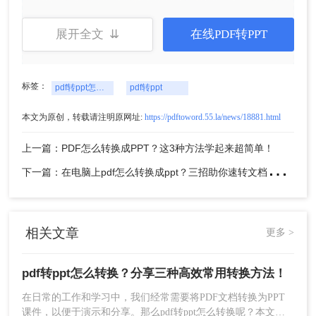
展开全文 ⇊
在线PDF转PPT
5、点击“开始转换”按钮，等待转换完成。
注意：
确保PDF文件的分辨率足够高，以避免转换
标签：
pdf转ppt怎么转换
pdf转ppt
后文字模糊。转换前可以预览PDF文件，确保内容
完整无误。
本文为原创，转载请注明原网址:
https://pdftoword.55.la/news/18881.html
方法二：使用在线转换工具
上一篇：PDF怎么转换成PPT？这3种方法学起来超简单！
下
一篇：在电脑上pdf怎么转换成ppt？三招助你速转文档格式！
在线转换工具无需下载安装，只需上传PDF文件即
可进行转换。这些工具通常支持多种文件格式转
换，且操作简便，非常适合临时或偶尔需要进行转
换的用户。
相关文章
更多 >
优点：
操作简便，无需安装软件，支持多种文
pdf转ppt怎么转换？分享三种高效常用转换方法！
件格式转换。
缺点：
转换质量可能受限于网络速度和工具的
在日常的工作和学习中，我们经常需要将PDF文档转换为PPT
功能限制，部分工具可能存在文件大小限制。
课件，以便于演示和分享。那么pdf转ppt怎么转换呢？本文将