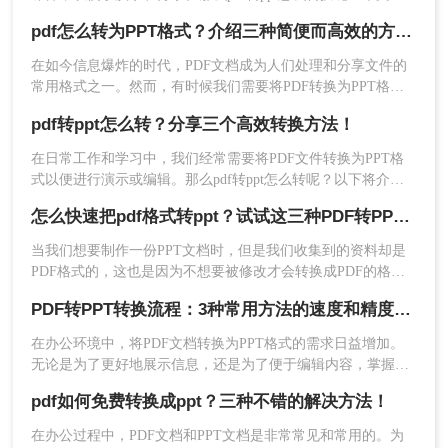
介绍三种将PDF转换为PPT的高效方法，帮助您轻松完成转换
推荐工具：
转转大师在线转换工具
pdf怎么转为PPT格式？介绍三种简便而高效的方法！
任务。
操作步骤：
在如今信息爆炸的时代，PDF文档成为人们处理和分享文件的
常用格式之一。然而，有时候我们需要将PDF转换为PPT格
1、打开在线pdf转ppt网址：
式，以方便编辑或演示。那么PDF怎么转为PPT格式呢？本文
https://pdftoword.55.la/pdf-to-ppt/
pdf转ppt怎么转？分享三个高效转换方法！
将为您详细介绍三种简便而高效的方法。
在日常工作和学习中，我们经常需要将PDF文件转换为PPT格
式以便进行演示或编辑。那么pdf转ppt怎么转呢？以下将介绍
三种常用的pdf转ppt的方法，帮助您轻松实现文件格式的转
怎么快速把pdf格式转ppt？试试这三种PDF转PPT的方法，简单几步，高效转换！
换。
当我们想要制作一份PPT文档时，但是我们收集到的资料却是
PDF格式的，这也是因为不想要被修改才会转换成PDF的格
式，但是我们需要用，要怎么编辑里面的内容呢？直接将pdf格
PDF转PPT转换流程：3种常用方法的速度和精度对比！
式转ppt格式就是最好的方法了，那么要怎么将pdf格式转ppt格
式文件呢？下面就让小编来给大家详细的讲讲吧。
在办公环境中，将PDF文档转换为PPT格式的需求日益增加。
2、点击选择文件上传PDF文件。
无论是为了更好地展示信息，还是为了便于编辑内容，掌握几
种有效的PDF转PPT方法都是非常有用的。那么pdf转ppt怎么转
pdf如何免费转换成ppt？三种不错的解决方法！
换呢？本文将介绍三种常用的方法来实现这一转换。
在办公过程中，PDF文档和PPT文档是非常常见和常用的。为