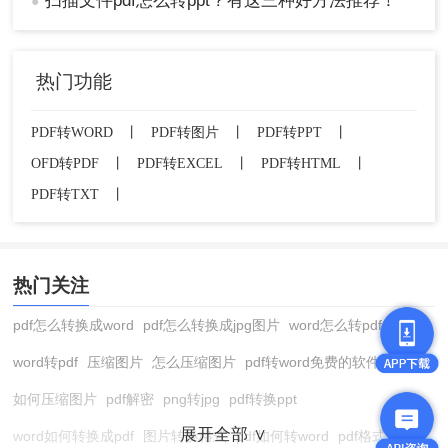
扫描文件pdf怎么转ppt？有这三种好方法推荐！
●
3、在弹出的对话框中，选择需要转换的PDF
文件，并点击“打开”。
4、PowerPoint会提示您选择导入内容的方
热门功能
式，如“仅使用幻灯片标题”、“使用幻灯片标题
和所有文本”等。选择适合您需求的选项。
PDF转WORD
丨
PDF转图片
丨
PDF转PPT
丨
5、PowerPoint将PDF内容转换为PPT幻灯片，
OFD转PDF
丨
PDF转EXCEL
丨
PDF转HTML
丨
您可能需要根据需要调整布局和格式。
PDF转TXT
丨
6、对转换后的PPT进行编辑和修改，以确保信
息的准确性和演示文稿的质量。
7、保存PPT文件，以便进行演示或分享。
热门关注
注意：
转换前确保PDF文件的内容与演示需求相
符。转换后可能需要手动调整格式和布局，以确保
pdf怎么转换成word
pdf怎么转换成jpg图片
word怎么转pdf
演示效果。如果PDF文件中包含复杂图形或特殊字
体，可能需要额外处理。
word转pdf
压缩图片
怎么压缩图片
pdf转word免费的软件
如何压缩图片
pdf解密
png转jpg
pdf转换ppt
总结
展开全部 ∨
word如何转换成pdf
图片转换格式
pdf如何转word
pdf格式转换
以上就是pdf转ppt怎么转换的方法介绍了，用户可