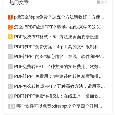
热门文章
更多 >
意文件大小限制，对于特别大的PDF文件，可能需
要分批上传。
1
pdf怎么转ppt免费？这五个方法请收好！方便又好用！
方法三：使用Microsoft PowerPoint内置功能
2
怎么把PDF放进PPT？职场小白快来学习这3种方法！
Microsoft PowerPoint提供了将PDF文件导入并转换
3
PDF改成PPT格式：5种方法按页面复杂度选择！
为PPT的功能。虽然这种方法可能不如专业软件或
4
PDF转PPT免费方案：4个工具的文件限制和输出质量对比！
在线工具那么高效，但它对于需要将现有PDF内容
快速转换为演示文稿的用户来说是一个不错的选
5
PDF转PPT的3种核心路径：在线、软件和PPT自带的适用范围！
择。
6
PDF免费转PPT：4种方法的实际费用、次数限制和效果！
优点
：无需额外软件，操作简便，适用于需要
将现有PDF内容快速转换为PPT的情况。
7
PDF转PPT免费用：4种途径的转换精度和排版保留能力对比！
缺点
：可能丢失某些格式特征，如复杂图形或
8
PDF怎么转换成PPT？五种高效方法，适用不同场景全解析！
特殊字体，需要手动调整布局和格式。
9
PDF转PPT免费转换5法：在线工具、桌面软件和PPT插件的优劣！
推荐工具：
Microsoft PowerPoint（需安装Office
套件）
10
哪个软件可以免费pdf转ppt？分享四个好用的转换工具！
操作步骤：