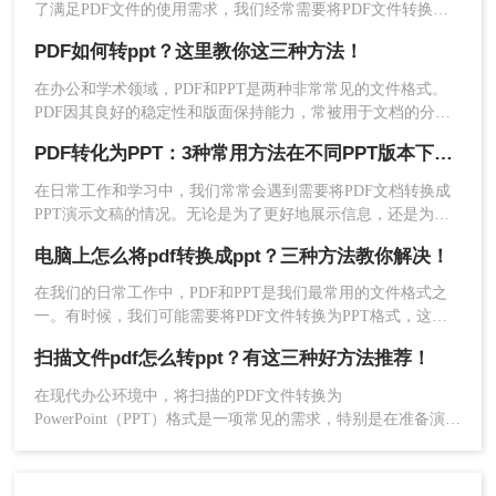
了满足PDF文件的使用需求，我们经常需要将PDF文件转换为
PPT文件。如果将PDF文件转换为PPT，则可以修改和使用文
PDF如何转ppt？这里教你这三种方法！
件。那pdf如何免费转换成ppt？接下来分享一些实用的PDF转换
方法，一起来看看吧。
在办公和学术领域，PDF和PPT是两种非常常见的文件格式。
PDF因其良好的稳定性和版面保持能力，常被用于文档的分享
和存档；而PPT则因其丰富的展示效果和交互性，成为了演示
PDF转化为PPT：3种常用方法在不同PPT版本下的兼容性！
和讲解的首选。然而，在实际应用中，我们常常需要将PDF文
件转换为PPT格式，以便更好地进行编辑和演示。那么PDF如
在日常工作和学习中，我们常常会遇到需要将PDF文档转换成
何转ppt呢？本文将详细介绍PDF转PPT的几种常用方法，帮助
3、上传要转换的PDF文件，自定设置页码选
PPT演示文稿的情况。无论是为了更好地展示信息，还是为了
您高效实现文档格式转换。
择、输出格式，点击开始转换。
方便编辑，掌握如何进行这种转换都是非常有用的技能。那么
电脑上怎么将pdf转换成ppt？三种方法教你解决！
怎么将pdf转化为ppt呢？本文将介绍三种常用的方法来实现PDF
到PPT的转换。
在我们的日常工作中，PDF和PPT是我们最常用的文件格式之
一。有时候，我们可能需要将PDF文件转换为PPT格式，这通
常需要使用一些特定的工具或软件。下面，我将详细介绍几种
扫描文件pdf怎么转ppt？有这三种好方法推荐！
电脑上怎么将pdf转换成ppt的方法。
​在现代办公环境中，将扫描的PDF文件转换为
PowerPoint（PPT）格式是一项常见的需求，特别是在准备演示
文稿或报告时。那么扫描文件pdf怎么转ppt呢？以下将详细介
4、转换完成。
绍几种常用的转换方法。
注意：
转换后检查文件的完整性和格式准确性。注