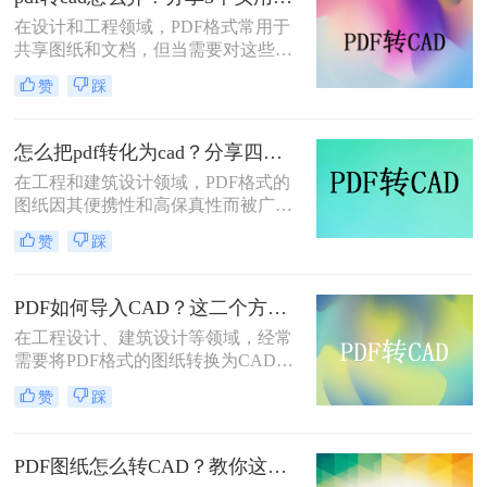
选择最合适的方式
在设计和工程领域，PDF格式常用于
共享图纸和文档，但当需要对这些文
件进行编辑或进一步处理时，转换为
赞
踩
CAD格式便成为了一项重要的任务。
那么pdf转cad怎么弄呢？本文将介绍
三种将PDF转换为CAD的有效方法，
怎么把pdf转化为cad？分享四种转换方案！
帮助您根据自己的需求选择最合适的
在工程和建筑设计领域，PDF格式的
方式。
图纸因其便携性和高保真性而被广泛
使用。然而，为了进行更深入的编辑
赞
踩
和修改，设计师们往往需要将PDF图
纸转换为CAD（计算机辅助设计）格
式。那么怎么把pdf转化为cad呢？本
PDF如何导入CAD？这二个方法可以帮助你解决问题！
文将详细介绍四种将PDF转化为CAD
在工程设计、建筑设计等领域，经常
的方法。
需要将PDF格式的图纸转换为CAD格
式，以便于进一步编辑和使用。然
赞
踩
而，由于PDF文件的特殊性，这一过
程并非总是那么简单。那么PDF如何
导入CAD呢？本文将详细介绍两种高
PDF图纸怎么转CAD？教你这三种实用方法！
效的方法，帮助您轻松实现PDF到