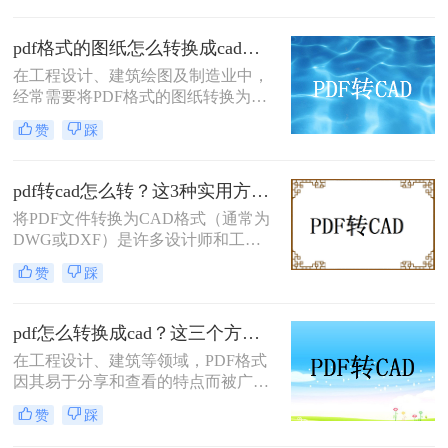
现有的项目中。那么如何将pdf转换成
cad呢？本文将介绍几种常用的方法来
pdf格式的图纸怎么转换成cad？两种常见方法分享！
实现这一转换。
在工程设计、建筑绘图及制造业中，
经常需要将PDF格式的图纸转换为
CAD（Computer-Aided Design）文
赞
踩
件，以便进行进一步的编辑、修改或
设计。那么pdf格式的图纸怎么转换成
cad呢？本文将介绍两种常见且有效的
pdf转cad怎么转？这3种实用方法试试看！
方法来实现这一目标。
将PDF文件转换为CAD格式（通常为
DWG或DXF）是许多设计师和工程
师日常工作中的一部分。那么pdf转
赞
踩
cad怎么转呢？下面介绍几种常用的转
换方法。
pdf怎么转换成cad？这三个方法了解一下！
在工程设计、建筑等领域，PDF格式
因其易于分享和查看的特点而被广泛
用于存储图纸和技术文档。然而，为
赞
踩
了对这些图纸进行编辑或修改，通常
需要将其转换为CAD格式（如DWG