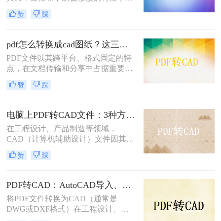
工程图纸的分享和存储中广泛应用。
乱，甚至文字变成乱码。本文从 转换
赞
踩
然而，在工程设计和制造领域，
精度、图层保留、操作难度、文件安
CAD（Computer-Aided Design）图纸
全 四个维度，对比三种主流方案，助
因其可编辑性和精确性成为行业标
您快速选出最适合的那一款。
pdf怎么转换成cad图纸？这三种方法不妨试试！
准。因此，将PDF图纸转换成CAD格
PDF文件以其跨平台、格式固定的特
式成为许多设计师和工程师的常见需
点，在文档传输和分享中占据重要地
求。那么PDF怎样转成CAD格式呢？
位。然而，当需要对PDF中的图纸进
本文将介绍两种将PDF转换成CAD格
赞
踩
行编辑或设计时，通常需要将其转换
式的方法。
为CAD图纸。那么PDF怎么转换成
CAD图纸呢？本文将为您介绍三种实
电脑上PDF转CAD文件：3种方法按文件大小选，大的别用在线工具！
用的pdf转cad图纸的方法，帮助您轻
在工程设计、产品制造等领域，
松实现这一目标。
CAD（计算机辅助设计）文件因其强
大的图形处理与设计能力发挥着不可
赞
踩
替代的作用。然而，有时我们拿到的
设计图纸是PDF格式的，为了进行进
一步的编辑和设计，需要将其转换为
PDF转CAD：AutoCAD导入、在线工具和桌面软件，哪个更适合你！
CAD格式。那么电脑上怎么把pdf转
将PDF文件转换为CAD（通常是
换成cad呢？本文将介绍三种将PDF转
DWG或DXF格式）在工程设计、建
换成CAD的方法。
筑规划等领域中是一个常见的需求。