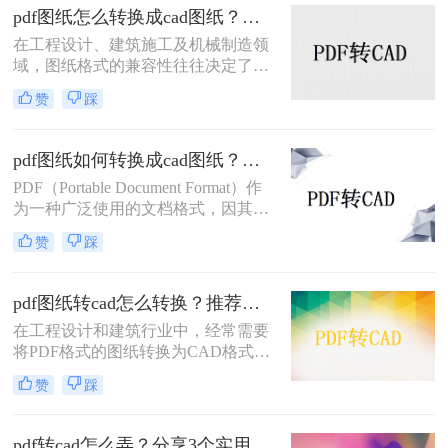
件中。那么pdf图纸怎么导入cad中
pdf图纸怎么转换成cad图纸？这3种方法教会你！
呢？本文将详细介绍四种将PDF图纸
在工程设计、建筑施工及机械制造领
导入CAD的方法。
域，图纸格式的兼容性往往决定了工
作的效率。很多时候，我们接收到的
赞
踩
设计文件是PDF格式，这种格式虽然
便于查看和传输，但缺乏编辑性。当
我们需要对图纸进行修改、测量或导
pdf图纸如何转换成cad图纸？试试这三种常用方法！
入到专业设备（如RTK）时，就必须
PDF（Portable Document Format）作
解决“pdf图纸怎么转换成cad图纸”这
为一种广泛使用的文档格式，因其跨
一核心难题。
平台、不易被修改的特性而备受青
赞
踩
睐。然而，在工程设计领域，
CAD（Computer-Aided Design）图纸
因其可编辑性和精确性成为行业标
pdf图纸转cad怎么转换？推荐二个实用转换方法！
准。因此，将PDF图纸转换成CAD图
在工程设计和建筑行业中，经常需要
纸成为许多设计师和工程师的常见需
将PDF格式的图纸转换为CAD格式，
求。那么pdf图纸如何转换成cad图纸
以便进行进一步的编辑和修改。那么
呢？本文将介绍三种将PDF图纸转换
赞
踩
pdf图纸转cad怎么转换呢？本文将介
成CAD图纸的方法。
绍两种常用的将PDF图纸转换为CAD
图纸的方法，帮助您根据不同的需求
pdf转cad怎么弄？分享3个实用可靠的方法！