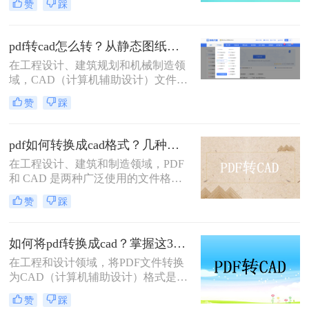
赞
踩
进行编辑和修改。那么怎么将pdf转化
为cad呢？。本文将介绍两种将PDF转
化为CAD的方法，帮助您轻松实现
pdf转cad怎么转？从静态图纸到可编辑模型的终极指南！
PDF到CAD的转换。
在工程设计、建筑规划和机械制造领
域，CAD（计算机辅助设计）文件是
工作的核心。然而，我们常常会遇到
赞
踩
一个棘手的问题：客户、供应商或历
史档案只提供了PDF格式的图纸。
PDF文件虽然便于查看和打印，但其
pdf如何转换成cad格式？几种常见方法与详细指南！
内部的图形通常是不可编辑的“死
在工程设计、建筑和制造领域，PDF
图”，无法进行修改、测量或进一步
和 CAD 是两种广泛使用的文件格
设计。这时，将PDF转换为CAD格式
式。PDF 文件通常用于查看和共享设
（如DWG或DXF）就成为了一项至
赞
踩
计图纸，而 CAD 文件（如 DWG 或
关重要的技能。
DXF）则用于编辑和修改设计。将
PDF 转换为 CAD 格式的需求非常普
如何将pdf转换成cad？掌握这3招就够了
遍，但这一过程可能会面临精度丢
在工程和设计领域，将PDF文件转换
失、图层混乱等问题。那么pdf如何转
为CAD（计算机辅助设计）格式是非
换成cad格式呢？本文将详细介绍四种
常常见的需求。这允许设计师们能够
常见的 PDF 转 CAD 方法，帮助您选
赞
踩
编辑、修改原始设计图或将其集成到
择最适合的解决方案。