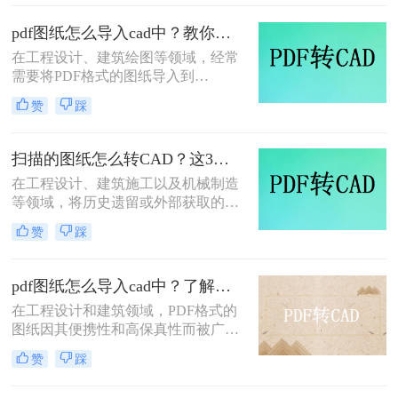
PDF转CAD的方法，每种方法都有其
独特的优缺点。
pdf图纸怎么导入cad中？教你二种实用方法！
在工程设计、建筑绘图等领域，经常
需要将PDF格式的图纸导入到
CAD（计算机辅助设计）软件中进行
赞
踩
编辑和修改。PDF作为一种广泛使用
的文档格式，其稳定性和跨平台性得
到了广泛认可。然而，当需要在CAD
扫描的图纸怎么转CAD？这3个方法了解一下~
环境中对图纸进行精确编辑时，就需
在工程设计、建筑施工以及机械制造
要将PDF图纸导入CAD软件中。那么
等领域，将历史遗留或外部获取的纸
pdf图纸怎么导入cad中呢？本文将介
质扫描件转化为数字化的CAD文件是
绍两种将PDF图纸导入CAD中的方
赞
踩
一项高频且核心的需求。很多工程师
法。
在面对模糊不清的扫描版PDF时，常
常会感到无从下手。那么，扫描的图
pdf图纸怎么导入cad中？了解下这4种方法吧！
纸怎么转CAD才能既保证精度又提高
在工程设计和建筑领域，PDF格式的
效率？这本质上是一个“逆向工程”的
图纸因其便携性和高保真性而被广泛
过程，需要借助专业的工具与合理的
使用。然而，为了进行更深入的编辑
流程来实现。
赞
踩
和修改，设计师们往往需要将PDF图
纸导入到CAD（计算机辅助设计）软