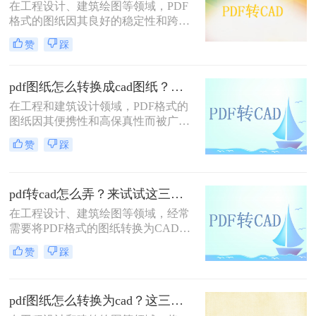
在工程设计、建筑绘图等领域，PDF
CAD的转换。
格式的图纸因其良好的稳定性和跨平
台性而得到广泛应用。然而，有时需
赞
踩
要将PDF图纸转换为CAD文件，以便
在CAD软件中进行编辑、修改和进一
步设计。那么PDF图纸怎么转CAD
pdf图纸怎么转换成cad图纸？来看看这两种实用方法详解！
呢？本文将介绍三种将PDF图纸转换
在工程和建筑设计领域，PDF格式的
为CAD文件的实用方法。
图纸因其便携性和高保真性而被广泛
使用。然而，为了进行更深入的编辑
赞
踩
和修改，设计师们往往需要将PDF图
纸转换为CAD（计算机辅助设计）格
式。那么pdf图纸怎么转换成cad图纸
pdf转cad怎么弄？来试试这三种转换方法！
呢？本文将详细介绍两种将PDF图纸
转换为CAD图纸的实用方法。
在工程设计、建筑绘图等领域，经常
需要将PDF格式的图纸转换为CAD格
式以便进行编辑和修改。那么pdf转
赞
踩
cad怎么弄呢？本文将介绍三种将PDF
转换为CAD文件的实用方法。
pdf图纸怎么转换为cad？这三种方法教会你！