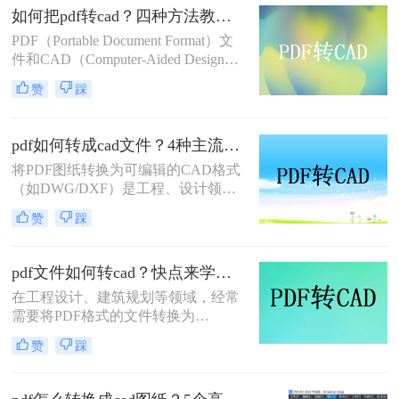
如何把pdf转cad？四种方法教你快速转换！
（DWG/DXF格式） 成为工程师的高
频刚需。
PDF（Portable Document Format）文
件和CAD（Computer-Aided Design）
文件在各自的领域内扮演着重要角
赞
踩
色。PDF文件因其跨平台、格式固定
的特点，常用于文档分享和打印；而
CAD文件则广泛应用于工程设计、制
pdf如何转成cad文件？4种主流方法详解！
图等领域。在某些情况下，我们需要
将PDF图纸转换为可编辑的CAD格式
将PDF文件中的图纸转换为CAD格式
（如DWG/DXF）是工程、设计领域
以便进行编辑和修改。那么如何把pdf
的常见需求。由于PDF与CAD文件的
转cad呢？本文将详细介绍四种将PDF
赞
踩
结构差异较大，转换过程可能面临信
转换为CAD的方法。
息丢失或格式错乱。那么pdf如何转成
cad文件呢？本文整理四种主流方法，
pdf文件如何转cad？快点来学一下这三个方法吧
助您高效完成转换。
在工程设计、建筑规划等领域，经常
需要将PDF格式的文件转换为
CAD（计算机辅助设计）格式，以便
赞
踩
进行更深入的编辑和修改。那么pdf文
件如何转cad呢？本文将介绍三种常用
的方法，帮助您顺利完成PDF到CAD