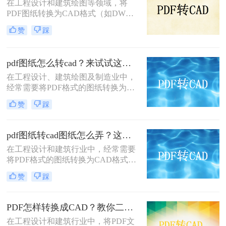
在工程设计和建筑绘图等领域，将
PDF图纸转换为CAD格式（如DWG
或DXF）是一项常见的需求。这不仅
赞
踩
便于进一步编辑和修改，还能更好地
与CAD软件兼容。那么pdf图纸怎么
转换为cad呢？本文将介绍三种有效的
pdf图纸怎么转cad？来试试这两种实用方法！
PDF转CAD的方法。
在工程设计、建筑绘图及制造业中，
经常需要将PDF格式的图纸转换为
CAD（Computer-Aided Design）文
赞
踩
件，以便进行进一步的编辑、修改或
设计。那么PDF图纸怎么转CAD呢？
本文将介绍两种常见的转换方法。
pdf图纸转cad图纸怎么弄？这三种方法不容错过！
在工程设计和建筑行业中，经常需要
将PDF格式的图纸转换为CAD格式，
以便进行进一步的编辑和修改。那么
赞
踩
pdf图纸转cad图纸怎么弄呢？本文将
介绍三种常用的将PDF图纸转换为
CAD图纸的方法，帮助您根据不同的
PDF怎样转换成CAD？教你二个简单方法！
需求选择最合适的方式。
在工程设计和建筑行业中，将PDF文