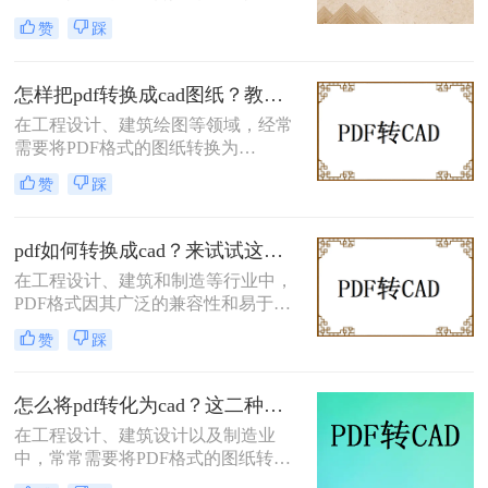
以便进行进一步的编辑和修改。那么
怎么弄呢？本文将介绍三种将PDF转
赞
踩
PDF图纸怎么转换成CAD呢？本文将
换为CAD的方法。
介绍三种常用的将PDF图纸转换为
CAD图纸的方法，帮助您根据不同的
怎样把pdf转换成cad图纸？教你4种便捷转换操作！
需求选择最合适的方式。
在工程设计、建筑绘图等领域，经常
需要将PDF格式的图纸转换为
CAD（计算机辅助设计）格式，以便
赞
踩
进行进一步的编辑和修改。那么怎样
把pdf转换成cad图纸呢？本文将介绍
四种将PDF转换成CAD图纸的高效方
pdf如何转换成cad？来试试这三种高效的转换方法！
法。每种方法都有其独特的优势和适
在工程设计、建筑和制造等行业中，
用场景，用户可以根据自己的需求选
PDF格式因其广泛的兼容性和易于共
择最合适的方法。
享的特点而被广泛采用。然而，在某
赞
踩
些情况下，用户可能需要将PDF文件
转换为CAD（Computer-Aided
Design）格式，以便进行进一步的编
怎么将pdf转化为cad？这二种转换方法试试！
辑或与特定的CAD软件兼容。那么
在工程设计、建筑设计以及制造业
pdf如何转换成cad呢？本文将详细介
中，常常需要将PDF格式的图纸转换
绍三种将PDF转换为CAD的方法。
为CAD（如DWG或DXF）格式以便