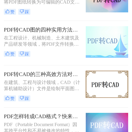
将PDF图纸转换为可编辑的CAD文件
是高频刚需。面对多种转换途径，如
赞
踩
何根据自身场景快速选择？本文先给
出三种主流方法的横向对比结论，再
逐一详解操作步骤，助你高效决策。
PDF转CAD图的四种实用方法对比（2026最新版）：按需选择，效率至上！
在工程设计、机械制造、土木建筑及
产品研发等领域，将PDF文件转换为
可编辑的CAD图纸（DWG/DXF）是
赞
踩
一项极其常见的操作。CAD（计算机
辅助设计）技术使设计师能够在数字
环境中精确创建和修改二维或三维图
PDF转CAD的三种高效方法对比：精准转换、可编辑、保图层！
形，而这些图形广泛用于生产制造、
施工落地等环节。面对不同格式、不
在建筑、工程与设计领域，CAD（计
同复杂度的PDF图纸，如何选择最合
算机辅助设计）文件是绘制平面图、
适的转换方式，直接影响工作效率和
结构图及施工图的核心载体。然而，
赞
踩
成果质量。本文先给出四种主流方法
我们经常收到客户或协作方发来的
的横向对比结论，再逐一详解操作要
PDF 格式图纸 —— 这类文件无法直
点，助您快速决策。
接用 CAD 软件编辑。因此，将 PDF
PDF怎样转成CAD格式？快来学习这2个实用方法吧！
转换为可编辑的 DWG/DXF 格式 成
PDF（Portable Document Format）因
为设计人员的刚需。但转换质量参差
其跨平台性和不易被修改的特性，在
不齐：有的丢失线条，有的图层混