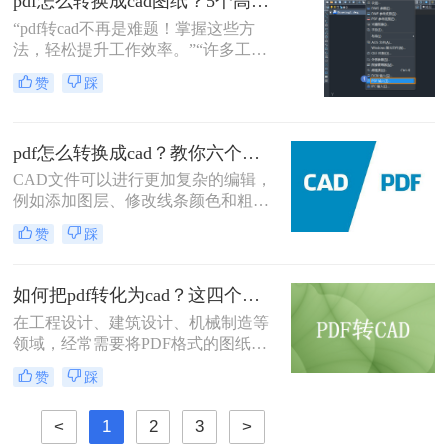
pdf怎么转换成cad图纸？5个高效方法详解！
图的转换。
“pdf转cad不再是难题！掌握这些方
法，轻松提升工作效率。”“许多工程
师和设计师都在问：‘PDF怎么转换成
赞
踩
CAD图纸？’ 其实，通过几种高效方
法，你可以快速解决这一痛点，避免
信息丢失和操作繁琐的困扰。”
pdf怎么转换成cad？教你六个方法
CAD文件可以进行更加复杂的编辑，
例如添加图层、修改线条颜色和粗细
等，而PDF文件则只能进行简单的编
赞
踩
辑操作。CAD软件中还可以添加文字
注释、标注、尺寸和符号，这些功能
大大提高了设计的灵活性和精度。下
如何把pdf转化为cad？这四个方法帮你搞定！
面给大家分享几种能够将PDF文件转
在工程设计、建筑设计、机械制造等
换成CAD图纸的方法，一起来学习下
领域，经常需要将PDF格式的图纸转
pdf怎么转换成cad吧。
换为CAD格式，以便进行进一步的编
赞
踩
辑、修改和优化。由于PDF文件主要
是为了保持文档的格式和布局而设计
<
1
2
3
>
的，并不直接支持CAD的矢量图形编