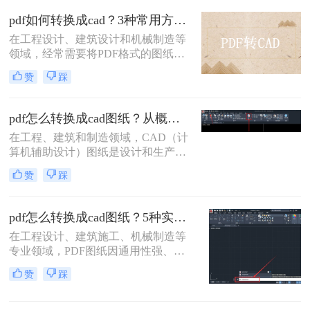
或DXF）。那么pdf怎么转换成cad
pdf如何转换成cad？3种常用方法详解！
呢？本文将介绍三种实现这一目标的
在工程设计、建筑设计和机械制造等
方法。
领域，经常需要将PDF格式的图纸转
换为CAD格式（如DWG或DXF），
赞
踩
以便进行进一步的编辑、修改和优
化。那么pdf如何转换成cad呢？本文
将介绍几种常用的PDF转CAD的方
pdf怎么转换成cad图纸？从概念到实体的高效方法全解析！
法。
在工程、建筑和制造领域，CAD（计
算机辅助设计）图纸是设计和生产的
核心。然而，我们常常会遇到一个棘
赞
踩
手的问题：客户、合作方或早期项目
资料只提供了PDF格式的图纸。PDF
作为一种通用的浏览格式，完美地保
pdf怎么转换成cad图纸？5种实测有效方法！
留了图形的“外观”，但它并非为编辑
在工程设计、建筑施工、机械制造等
而设计，其内部的矢量数据和图元信
专业领域，PDF图纸因通用性强、防
息往往在转换中丢失或变得难以识
篡改特性成为交付与存档的“标准语
别。因此，将PDF准确、高效地转换
赞
踩
言”。然而，当面临深化设计、BIM整
回可编辑的DWG或DXF等CAD格
合、现场修改等场景时，将PDF高
式，成为许多专业人士的迫切需求。
效、精准地转换为可编辑的CAD图纸