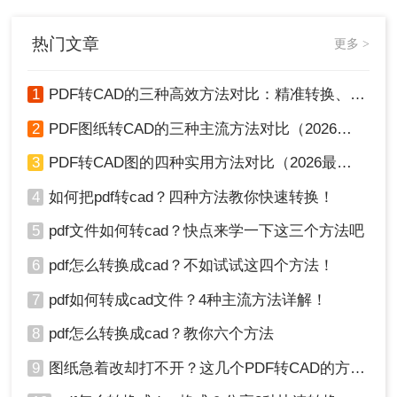
辑功能，因此转换过程需要借助特定
的工具和方法。那么如何把pdf转化为
cad呢？本文将介绍四种将PDF转化为
热门文章
更多 >
CAD图纸的方法，帮助用户根据自己
的需求选择合适的转换途径。
1
PDF转CAD的三种高效方法对比：精准转换、可编辑、保图层！
2
PDF图纸转CAD的三种主流方法对比（2026实用版）：选对工具效率翻倍！
3
PDF转CAD图的四种实用方法对比（2026最新版）：按需选择，效率至上！
4
如何把pdf转cad？四种方法教你快速转换！
5
pdf文件如何转cad？快点来学一下这三个方法吧
6
pdf怎么转换成cad？不如试试这四个方法！
7
pdf如何转成cad文件？4种主流方法详解！
8
pdf怎么转换成cad？教你六个方法
9
图纸急着改却打不开？这几个PDF转CAD的方法真管用！