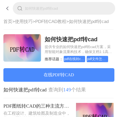
首页>
使用技巧>
PDF转CAD教程>
如何快速把pdf转cad
如何快速把pdf转cad
提供专业的如何快速把pdf转cad方案，采
用智能对象流重构技术，确保文档1:1高保
真还原且排版不乱码。支持一键批量处
推荐话题：
pdf在线转cad，实用的方法来了
pdf文件怎么转cad文件，实用方法不要错过
理，全链路 SSL 加密保障隐私安全。助您
快速实现如何快速把pdf转cad，无需安
装，高效办公。
在线PDF转CAD
如何快速把pdf转cad
查询到
149
个结果
PDF图纸转CAD的三种主流方法对比（2026实用版）：选对工具效率翻倍！
在工程设计、建筑绘图及制造业中，