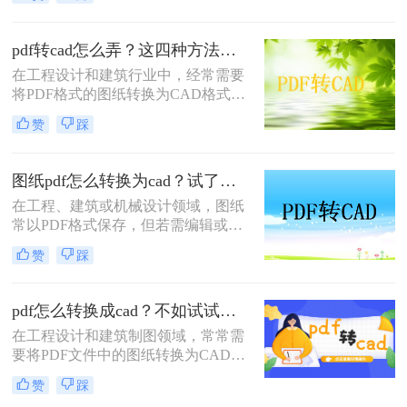
条。遇到这种情况，大家通常都会四
处搜索“pdf怎么转换成cad图纸”，希
望能快速把文件变成可编辑的DWG
pdf转cad怎么弄？这四种方法都特别实用！
或DXF格式。
在工程设计和建筑行业中，经常需要
将PDF格式的图纸转换为CAD格式，
以便进行进一步的编辑和修改。那么
赞
踩
pdf转cad怎么弄呢？本文将介绍四种
常用的将PDF图纸转换为CAD图纸的
方法，帮助您根据不同的需求选择最
图纸pdf怎么转换为cad？试了几个办法，确实能用！
合适的方式。
在工程、建筑或机械设计领域，图纸
常以PDF格式保存，但若需编辑或修
改，需将其转换为CAD格式（如
赞
踩
DWG或DXF）。那么图纸pdf怎么转
换为cad呢？本文将介绍几种高效的方
法，帮助您完成转换。
pdf怎么转换成cad？不如试试这四个方法！
在工程设计和建筑制图领域，常常需
要将PDF文件中的图纸转换为CAD格
式以便进行编辑和修改。那么pdf怎么
赞
踩
转换成cad呢？本文将介绍四种常见的