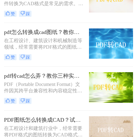
件转换为CAD格式是常见的需求。无
论是为了进一步编辑、修改还是与其
赞
踩
他CAD文件进行整合，掌握高效的
PDF转CAD方法都是非常重要的。那
么PDF怎样转换成CAD呢？本文将详
pdf怎么转换成cad图纸？教你这二种简单的方法！
细介绍两种将PDF文件转换为CAD的
在工程设计、建筑设计和机械制造等
方法，帮助您轻松应对各种需求。
领域，经常需要将PDF格式的图纸转
换为CAD格式，以便进行进一步的编
赞
踩
辑、修改和优化。PDF文件主要是为
了保持文档的格式和布局而设计的，
并不直接支持CAD的矢量图形编辑功
pdf转cad怎么弄？教你三种实用的转换方法！
能，因此转换过程需要借助特定的工
PDF（Portable Document Format）文
具和技术。那么pdf怎么转换成cad图
件因其跨平台兼容性和内容稳定性，
纸呢？本文将介绍两种高效且易于操
在文档分享和存档中得到了广泛应
作的PDF转换成CAD的方法，帮助读
赞
踩
用。然而，在某些专业领域，如建筑
者轻松应对这一需求。
设计、机械绘图等，
CAD（Computer-Aided Design）文件
PDF图纸怎么转换成CAD？试试这三个转换方法！
因其强大的绘图和编辑功能而备受青
在工程设计和建筑行业中，经常需要
睐。因此，将PDF转换为CAD格式成
将PDF格式的图纸转换为CAD格式，
为了一个常见的需求。那么pdf转cad