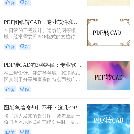
赞
踩
那么pdf如何转cad文件呢？本文将介
绍几种常用的转换方法。
PDF图纸转CAD，专业软件和AutoCAD导入哪个更合适！
在日常的工程设计、建筑绘图等领
域，经常需要将PDF格式的文档转换
为CAD（Computer-Aided Design）文
赞
踩
件，以便进行进一步的编辑和修改。
PDF文件因其良好的跨平台兼容性和
内容稳定性而广受欢迎，但CAD文件
PDF转CAD的3种路径：专业软件、在线工具和专用转换器各适合谁！
则因其专业的绘图和编辑功能而备受
在工程设计、建筑等领域，PDF格式
青睐。那么PDF文件怎么转换成CAD
因其易于分享和查看的特点而被广泛
文件呢？本文将介绍两种将PDF文件
用于存储图纸和技术文档。然而，为
转换为CAD文件的方法。
赞
踩
了对这些图纸进行编辑或修改，通常
需要将其转换为CAD格式（如DWG
或DXF）。那么pdf怎么转换成cad
图纸急着改却打不开？这几个PDF转CAD的方法真管用！
呢？本文将详细介绍三种将PDF转换
接手别人发来的设计图，或者拿到一
为CAD的方法。
份只有PDF格式的工程文件时，最让
人头疼的就是没法直接修改尺寸和线
赞
踩