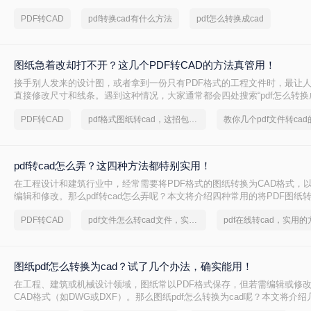
其独特的优缺点。
PDF转CAD
pdf转换cad有什么方法
pdf怎么转换成cad
图纸急着改却打不开？这几个PDF转CAD的方法真管用！
接手别人发来的设计图，或者拿到一份只有PDF格式的工程文件时，最让
直接修改尺寸和线条。遇到这种情况，大家通常都会四处搜索“pdf怎么转换成
望能快速把文件变成可编辑的DWG或DXF格式。
PDF转CAD
pdf格式图纸转cad，这招包管用
教你几个pdf文件转ca
pdf转cad怎么弄？这四种方法都特别实用！
在工程设计和建筑行业中，经常需要将PDF格式的图纸转换为CAD格式，
编辑和修改。那么pdf转cad怎么弄呢？本文将介绍四种常用的将PDF图纸转
方法，帮助您根据不同的需求选择最合适的方式。
PDF转CAD
pdf文件怎么转cad文件，实用方法不要错过
图纸pdf怎么转换为cad？试了几个办法，确实能用！
在工程、建筑或机械设计领域，图纸常以PDF格式保存，但若需编辑或修
CAD格式（如DWG或DXF）。那么图纸pdf怎么转换为cad呢？本文将介
法，帮助您完成转换。