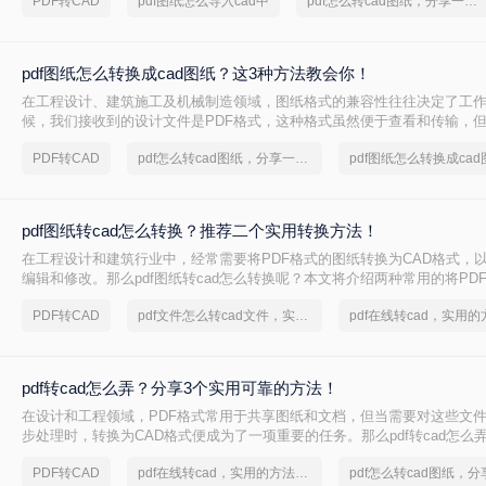
PDF转CAD
pdf图纸怎么导入cad中
pdf怎么转cad图纸，分享一种简单的方法
pdf图纸怎么转换成cad图纸？这3种方法教会你！
在工程设计、建筑施工及机械制造领域，图纸格式的兼容性往往决定了工
候，我们接收到的设计文件是PDF格式，这种格式虽然便于查看和传输，
我们需要对图纸进行修改、测量或导入到专业设备（如RTK）时，就必须解决
PDF转CAD
pdf怎么转cad图纸，分享一种简单的方法
pdf图纸怎么转换成cad
转换成cad图纸”这一核心难题。
pdf图纸转cad怎么转换？推荐二个实用转换方法！
在工程设计和建筑行业中，经常需要将PDF格式的图纸转换为CAD格式，
编辑和修改。那么pdf图纸转cad怎么转换呢？本文将介绍两种常用的将PDF
图纸的方法，帮助您根据不同的需求选择最合适的方式
PDF转CAD
pdf文件怎么转cad文件，实用方法不要错过
pdf转cad怎么弄？分享3个实用可靠的方法！
在设计和工程领域，PDF格式常用于共享图纸和文档，但当需要对这些文
步处理时，转换为CAD格式便成为了一项重要的任务。那么pdf转cad怎么
三种将PDF转换为CAD的有效方法，帮助您根据自己的需求选择最合适的
PDF转CAD
pdf在线转cad，实用的方法来了