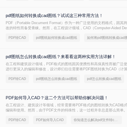
pdf图纸如何转换成cad图纸？试试这三种常用方法！
PDF（Portable Document Format）作为一种广泛使用的文档格式，
改的特性而备受青睐。然而，在工程设计领域，CAD（Computer-Aided De
可编辑性和精确性成为行业标准。因此，将PDF图纸转换成CAD图纸成为
PDF转CAD
pdf图纸如何转换成cad图纸
如何将pdf图纸转换成cad
师的常见需求。那么pdf图纸如何转换成cad图纸呢？本文将介绍三种将PDF
图纸的方法。
pdf图纸怎么转换成cad图纸？来看看这两种实用方法详解！
在工程和建筑设计领域，PDF格式的图纸因其便携性和高保真性而被广泛
进行更深入的编辑和修改，设计师们往往需要将PDF图纸转换为CAD（计
式。那么pdf图纸怎么转换成cad图纸呢？本文将详细介绍两种将PDF图纸转
PDF转CAD
pdf图纸怎么转换成cad图纸
pdf怎么转换成cad图纸
实用方法。
PDF如何导入CAD？这二个方法可以帮助你解决问题！
在工程设计、建筑设计等领域，经常需要将PDF格式的图纸转换为CAD格
编辑和使用。然而，由于PDF文件的特殊性，这一过程并非总是那么简单。
入CAD呢？本文将详细介绍两种高效的方法，帮助您轻松实现PDF到CAD
PDF转CAD
PDF如何导入CAD
你知道怎么解决pdf文件转cad吗？