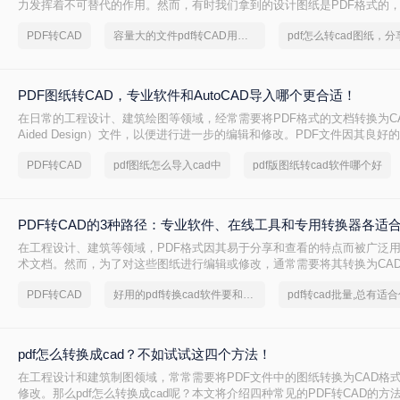
力发挥着不可替代的作用。然而，有时我们拿到的设计图纸是PDF格式的
的编辑和设计，需要将其转换为CAD格式。那么电脑上怎么把pdf转换成ca
PDF转CAD
容量大的文件pdf转CAD用哪个软件好
三种将PDF转换成CAD的方法。
PDF图纸转CAD，专业软件和AutoCAD导入哪个更合适！
在日常的工程设计、建筑绘图等领域，经常需要将PDF格式的文档转换为CAD（C
Aided Design）文件，以便进行进一步的编辑和修改。PDF文件因其良
内容稳定性而广受欢迎，但CAD文件则因其专业的绘图和编辑功能而备受青
PDF转CAD
pdf图纸怎么导入cad中
pdf版图纸转cad软件哪个好
件怎么转换成CAD文件呢？本文将介绍两种将PDF文件转换为CAD文件的
PDF转CAD的3种路径：专业软件、在线工具和专用转换器各适
在工程设计、建筑等领域，PDF格式因其易于分享和查看的特点而被广泛
术文档。然而，为了对这些图纸进行编辑或修改，通常需要将其转换为CAD
或DXF）。那么pdf怎么转换成cad呢？本文将详细介绍三种将PDF转换为C
PDF转CAD
好用的pdf转换cad软件要和好朋友分享
pdf怎么转换成cad？不如试试这四个方法！
在工程设计和建筑制图领域，常常需要将PDF文件中的图纸转换为CAD格
修改。那么pdf怎么转换成cad呢？本文将介绍四种常见的PDF转CAD的方