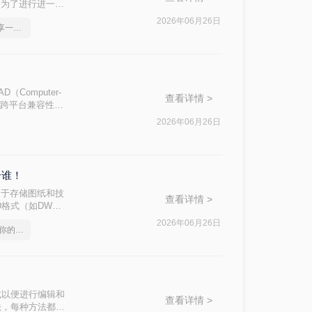
，为了进行进一步
d呢？本文将介绍
2026年06月26日
pdf怎么转cad图纸，分享一种简单的方法
omputer-
查看详情 >
好的跨平台兼容性和
睐。那么PDF文
2026年06月26日
方法。
合谁！
用于存储图纸和技
查看详情 >
格式（如DWG
AD的方法。
2026年06月26日
pdf转cad批量,总有适合你的方法
式以便进行编辑和
查看详情 >
法，每种方法都有