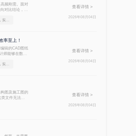
是高频刚需。面对
查看详情 >
横向对比结论，再
2026年08月04日
pdf文件怎么转cad文件，实用方法不要错过
，效率至上！
编辑的CAD图纸
查看详情 >
设计师能够在数字
施工落地等环节。
2026年08月04日
pdf文件怎么转cad文件，实用方法不要错过
接影响工作效率和
点，助您快速决
结构图及施工图的
查看详情 >
这类文件无法直
成为设计人员的刚
2026年08月04日
码。本文从 转
助您快速选出最