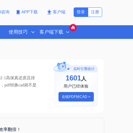
登录
注册
PI咨询
APP下载
客户端
使用技巧
客户端下载
实时引擎统计
1601
人
:1高保真还原且排
pdf转换cad就不是
用户已经体验
在线PDF转CAD >
具效率翻倍！