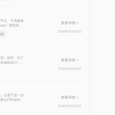
因其跨平台、不易被修
查看详情 >
sign）图纸因其
许多设计师和工程
2026年06月03日
图纸
图纸转换成CAD
使用。然而，为了
查看详情 >
算机辅助设计）格
换为CAD图纸的
2026年05月28日
式，以便于进一步
查看详情 >
那么PDF如何导
的转换。
2026年05月28日