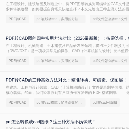
在工程设计、建筑绘图及制造业中，将PDF图纸转换为可编辑的CAD文件
多种转换途径，如何根据自身场景快速选择？本文先给出三种主流方法的
逐一详解操作步骤，助你高效决策。
PDF转CAD
pdf在线转cad，实用的方法来了
PDF转CAD图的四种实用方法对比（2026最新版）：按需选择
在工程设计、机械制造、土木建筑及产品研发等领域，将PDF文件转换为可
（DWG/DXF）是一项极其常见的操作。CAD（计算机辅助设计）技术使
环境中精确创建和修改二维或三维图形，而这些图形广泛用于生产制造、
PDF转CAD
pdf在线转cad，实用的方法来了
面对不同格式、不同复杂度的PDF图纸，如何选择最合适的转换方式，直
成果质量。本文先给出四种主流方法的横向对比结论，再逐一详解操作要
策。
PDF转CAD的三种高效方法对比：精准转换、可编辑、保图层！
在建筑、工程与设计领域，CAD（计算机辅助设计）文件是绘制平面图、
核心载体。然而，我们经常收到客户或协作方发来的 PDF 格式图纸 —— 
接用 CAD 软件编辑。因此，将 PDF 转换为可编辑的 DWG/DXF 格式 
PDF转CAD
pdf转cad格式，简单高效的转换方法
pdf转cad可编辑
需。但转换质量参差不齐：有的丢失线条，有的图层混乱，甚至文字变成乱
换精度、图层保留、操作难度、文件安全 四个维度，对比三种主流方案，
适合的那一款。
pdf怎么转换成cad图纸？这三种方法不妨试试！