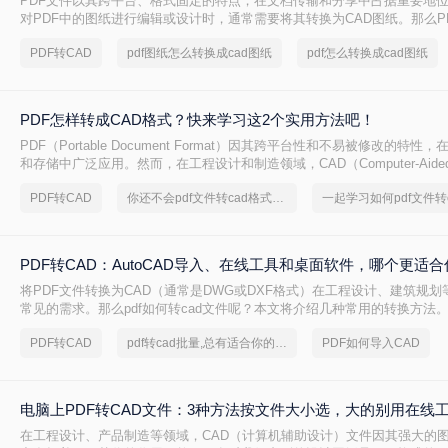
PDF文件以其跨平台、格式固定的特点，在文档传输和分享中占据重要地
对PDF中的图纸进行编辑或设计时，通常需要将其转换为CAD图纸。那么P
CAD图纸呢？本文将为您介绍三种实用的pdf转cad图纸的方法，帮助您轻
PDF转CAD
pdf图纸怎么转换成cad图纸
pdf怎么转换成cad图纸
PDF怎样转成CAD格式？快来学习这2个实用方法吧！
PDF（Portable Document Format）因其跨平台性和不易被修改的特
和存储中广泛应用。然而，在工程设计和制造领域，CAD（Computer-Aided 
因其可编辑性和精确性成为行业标准。因此，将PDF图纸转换成CAD格式
PDF转CAD
你还不会pdf文件转cad格式吗？快来学习
工程师的常见需求。那么PDF怎样转成CAD格式呢？本文将介绍两种将PDF
式的方法。
PDF转CAD：AutoCAD导入、在线工具和桌面软件，哪个更适合
将PDF文件转换为CAD（通常是DWG或DXF格式）在工程设计、建筑规
常见的需求。那么pdf如何转cad文件呢？本文将介绍几种常用的转换方法
PDF转CAD
pdf转cad批量,总有适合你的方法
PDF如何导入CAD
电脑上PDF转CAD文件：3种方法按文件大小选，大的别用在线
在工程设计、产品制造等领域，CAD（计算机辅助设计）文件因其强大的