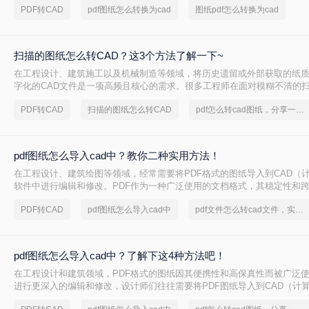
PDF转CAD
pdf图纸怎么转换为cad
图纸pdf怎么转换为cad
扫描的图纸怎么转CAD？这3个方法了解一下~
在工程设计、建筑施工以及机械制造等领域，将历史遗留或外部获取的纸
字化的CAD文件是一项高频且核心的需求。很多工程师在面对模糊不清的扫
常会感到无从下手。那么，扫描的图纸怎么转CAD才能既保证精度又提高
PDF转CAD
扫描的图纸怎么转CAD
pdf怎么转cad图纸，分享一种简单的方法
一个“逆向工程”的过程，需要借助专业的工具与合理的流程来实现。
pdf图纸怎么导入cad中？教你二种实用方法！
在工程设计、建筑绘图等领域，经常需要将PDF格式的图纸导入到CAD（
软件中进行编辑和修改。PDF作为一种广泛使用的文档格式，其稳定性和
泛认可。然而，当需要在CAD环境中对图纸进行精确编辑时，就需要将PDF
PDF转CAD
pdf图纸怎么导入cad中
pdf文件怎么转cad文件，实用方法不要错过
软件中。那么pdf图纸怎么导入cad中呢？本文将介绍两种将PDF图纸导入C
pdf图纸怎么导入cad中？了解下这4种方法吧！
在工程设计和建筑领域，PDF格式的图纸因其便携性和高保真性而被广泛
进行更深入的编辑和修改，设计师们往往需要将PDF图纸导入到CAD（计
件中。那么pdf图纸怎么导入cad中呢？本文将详细介绍四种将PDF图纸导入