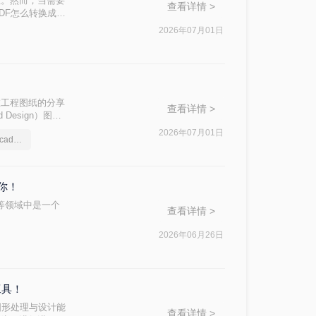
位。然而，当需要
查看详情 >
DF怎么转换成
松实现这一目标。
2026年07月01日
性，在工程图纸的分享
查看详情 >
Design）图纸
成为许多设计师和
2026年07月01日
一起学习如何pdf文件转cad格式吧
转换成CAD格
你！
划等领域中是一个
查看详情 >
。
2026年06月26日
工具！
图形处理与设计能
查看详情 >