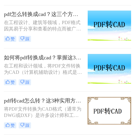
DXF）则用于编辑和修改设计。将
PDF 转换为 CAD 格式的需求非常普
pdf怎么转换成cad？这三个方法了解一下！
遍，但这一过程可能会面临精度丢
在工程设计、建筑等领域，PDF格式
失、图层混乱等问题。那么pdf如何转
因其易于分享和查看的特点而被广泛
换成cad格式呢？本文将详细介绍四种
用于存储图纸和技术文档。然而，为
常见的 PDF 转 CAD 方法，帮助您选
赞
踩
了对这些图纸进行编辑或修改，通常
择最适合的解决方案。
需要将其转换为CAD格式（如DWG
或DXF）。那么pdf怎么转换成cad
如何将pdf转换成cad？掌握这3招就够了
呢？本文将介绍三种实现这一目标的
在工程和设计领域，将PDF文件转换
方法。
为CAD（计算机辅助设计）格式是非
常常见的需求。这允许设计师们能够
赞
踩
编辑、修改原始设计图或将其集成到
现有的项目中。那么如何将pdf转换成
cad呢？本文将介绍几种常用的方法来
pdf转cad怎么转？这3种实用方法试试看！
实现这一转换。
将PDF文件转换为CAD格式（通常为
DWG或DXF）是许多设计师和工程
师日常工作中的一部分。那么pdf转
赞
踩
cad怎么转呢？下面介绍几种常用的转
换方法。