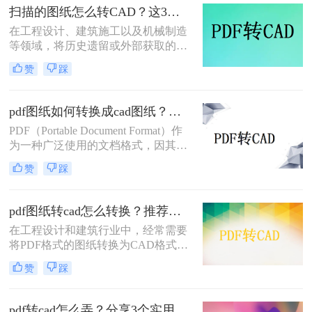
我们需要对图纸进行修改、测量或导
扫描的图纸怎么转CAD？这3个方法了解一下~
入到专业设备（如RTK）时，就必须
在工程设计、建筑施工以及机械制造
解决“pdf图纸怎么转换成cad图纸”这
等领域，将历史遗留或外部获取的纸
一核心难题。
质扫描件转化为数字化的CAD文件是
赞
踩
一项高频且核心的需求。很多工程师
在面对模糊不清的扫描版PDF时，常
常会感到无从下手。那么，扫描的图
pdf图纸如何转换成cad图纸？试试这三种常用方法！
纸怎么转CAD才能既保证精度又提高
PDF（Portable Document Format）作
效率？这本质上是一个“逆向工程”的
为一种广泛使用的文档格式，因其跨
过程，需要借助专业的工具与合理的
平台、不易被修改的特性而备受青
流程来实现。
赞
踩
睐。然而，在工程设计领域，
CAD（Computer-Aided Design）图纸
因其可编辑性和精确性成为行业标
pdf图纸转cad怎么转换？推荐二个实用转换方法！
准。因此，将PDF图纸转换成CAD图
在工程设计和建筑行业中，经常需要
纸成为许多设计师和工程师的常见需
将PDF格式的图纸转换为CAD格式，
求。那么pdf图纸如何转换成cad图纸
以便进行进一步的编辑和修改。那么
呢？本文将介绍三种将PDF图纸转换
赞
踩
pdf图纸转cad怎么转换呢？本文将介
成CAD图纸的方法。
绍两种常用的将PDF图纸转换为CAD
图纸的方法，帮助您根据不同的需求
pdf转cad怎么弄？分享3个实用可靠的方法！