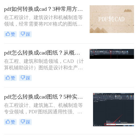
pdf如何转换成cad？3种常用方法详解！
在工程设计、建筑设计和机械制造等
领域，经常需要将PDF格式的图纸转
换为CAD格式（如DWG或DXF），
赞
踩
以便进行进一步的编辑、修改和优
化。那么pdf如何转换成cad呢？本文
将介绍几种常用的PDF转CAD的方
pdf怎么转换成cad图纸？从概念到实体的高效方法全解析！
法。
在工程、建筑和制造领域，CAD（计
算机辅助设计）图纸是设计和生产的
核心。然而，我们常常会遇到一个棘
赞
踩
手的问题：客户、合作方或早期项目
资料只提供了PDF格式的图纸。PDF
作为一种通用的浏览格式，完美地保
pdf怎么转换成cad图纸？5种实测有效方法！
留了图形的“外观”，但它并非为编辑
在工程设计、建筑施工、机械制造等
而设计，其内部的矢量数据和图元信
专业领域，PDF图纸因通用性强、防
息往往在转换中丢失或变得难以识
篡改特性成为交付与存档的“标准语
别。因此，将PDF准确、高效地转换
赞
踩
言”。然而，当面临深化设计、BIM整
回可编辑的DWG或DXF等CAD格
合、现场修改等场景时，将PDF高
式，成为许多专业人士的迫切需求。
效、精准地转换为可编辑的CAD图纸