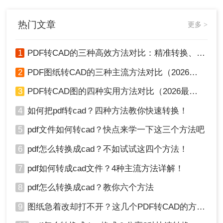
辑功能，因此转换过程需要借助特定
的工具和方法。那么如何把pdf转化为
cad呢？本文将介绍四种将PDF转化为
热门文章
更多 >
CAD图纸的方法，帮助用户根据自己
的需求选择合适的转换途径。
1
PDF转CAD的三种高效方法对比：精准转换、可编辑、保图层！
2
PDF图纸转CAD的三种主流方法对比（2026实用版）：选对工具效率翻倍！
3
PDF转CAD图的四种实用方法对比（2026最新版）：按需选择，效率至上！
4
如何把pdf转cad？四种方法教你快速转换！
5
pdf文件如何转cad？快点来学一下这三个方法吧
6
pdf怎么转换成cad？不如试试这四个方法！
7
pdf如何转成cad文件？4种主流方法详解！
8
pdf怎么转换成cad？教你六个方法
9
图纸急着改却打不开？这几个PDF转CAD的方法真管用！