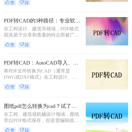
转换为CAD文件的方法。
赞
踩
替代的作用。然而，有时我们拿到的
设计图纸是PDF格式的，为了进行进
一步的编辑和设计，需要将其转换为
PDF转CAD的3种路径：专业软件、在线工具和专用转换器各适合谁！
CAD格式。那么电脑上怎么把pdf转
在工程设计、建筑等领域，PDF格式
换成cad呢？本文将介绍三种将PDF转
因其易于分享和查看的特点而被广泛
换成CAD的方法。
用于存储图纸和技术文档。然而，为
赞
踩
了对这些图纸进行编辑或修改，通常
需要将其转换为CAD格式（如DWG
或DXF）。那么pdf怎么转换成cad
PDF转CAD：AutoCAD导入、在线工具和桌面软件，哪个更适合你！
呢？本文将详细介绍三种将PDF转换
将PDF文件转换为CAD（通常是
为CAD的方法。
DWG或DXF格式）在工程设计、建
筑规划等领域中是一个常见的需求。
赞
踩
那么pdf如何转cad文件呢？本文将介
绍几种常用的转换方法。
图纸pdf怎么转换为cad？试了几个办法，确实能用！
在工程、建筑或机械设计领域，图纸
常以PDF格式保存，但若需编辑或修
改，需将其转换为CAD格式（如
赞
踩