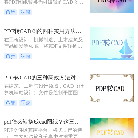
将PDF图纸转换为可编辑的CAD文件
是高频刚需。面对多种转换途径，如
赞
踩
何根据自身场景快速选择？本文先给
出三种主流方法的横向对比结论，再
逐一详解操作步骤，助你高效决策。
PDF转CAD图的四种实用方法对比（2026最新版）：按需选择，效率至上！
在工程设计、机械制造、土木建筑及
产品研发等领域，将PDF文件转换为
可编辑的CAD图纸（DWG/DXF）是
赞
踩
一项极其常见的操作。CAD（计算机
辅助设计）技术使设计师能够在数字
环境中精确创建和修改二维或三维图
PDF转CAD的三种高效方法对比：精准转换、可编辑、保图层！
形，而这些图形广泛用于生产制造、
施工落地等环节。面对不同格式、不
在建筑、工程与设计领域，CAD（计
同复杂度的PDF图纸，如何选择最合
算机辅助设计）文件是绘制平面图、
适的转换方式，直接影响工作效率和
结构图及施工图的核心载体。然而，
赞
踩
成果质量。本文先给出四种主流方法
我们经常收到客户或协作方发来的
的横向对比结论，再逐一详解操作要
PDF 格式图纸 —— 这类文件无法直
点，助您快速决策。
接用 CAD 软件编辑。因此，将 PDF
pdf怎么转换成cad图纸？这三种方法不妨试试！
转换为可编辑的 DWG/DXF 格式 成
PDF文件以其跨平台、格式固定的特
为设计人员的刚需。但转换质量参差
点，在文档传输和分享中占据重要地
不齐：有的丢失线条，有的图层混