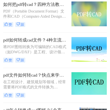
如何把pdf转cad？四种方法教你快速转换！
（DWG/DXF格式） 成为工程师的高
频刚需。
PDF（Portable Document Format）文
件和CAD（Computer-Aided Design）
文件在各自的领域内扮演着重要角
赞
踩
色。PDF文件因其跨平台、格式固定
的特点，常用于文档分享和打印；而
CAD文件则广泛应用于工程设计、制
pdf如何转成cad文件？4种主流方法详解！
图等领域。在某些情况下，我们需要
将PDF图纸转换为可编辑的CAD格式
将PDF文件中的图纸转换为CAD格式
（如DWG/DXF）是工程、设计领域
以便进行编辑和修改。那么如何把pdf
的常见需求。由于PDF与CAD文件的
转cad呢？本文将详细介绍四种将PDF
赞
踩
结构差异较大，转换过程可能面临信
转换为CAD的方法。
息丢失或格式错乱。那么pdf如何转成
cad文件呢？本文整理四种主流方法，
pdf文件如何转cad？快点来学一下这三个方法吧
助您高效完成转换。
在工程设计、建筑规划等领域，经常
需要将PDF格式的文件转换为
CAD（计算机辅助设计）格式，以便
赞
踩
进行更深入的编辑和修改。那么pdf文
件如何转cad呢？本文将介绍三种常用
的方法，帮助您顺利完成PDF到CAD