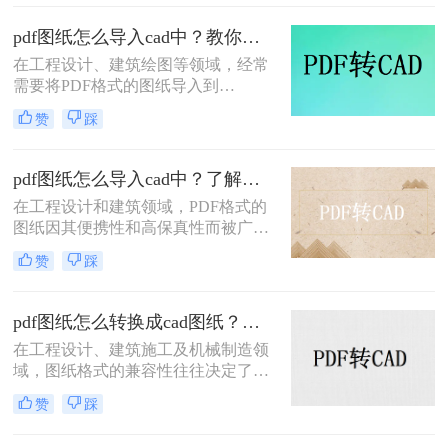
PDF转CAD的方法，每种方法都有其
独特的优缺点。
pdf图纸怎么导入cad中？教你二种实用方法！
在工程设计、建筑绘图等领域，经常
需要将PDF格式的图纸导入到
CAD（计算机辅助设计）软件中进行
赞
踩
编辑和修改。PDF作为一种广泛使用
的文档格式，其稳定性和跨平台性得
到了广泛认可。然而，当需要在CAD
pdf图纸怎么导入cad中？了解下这4种方法吧！
环境中对图纸进行精确编辑时，就需
在工程设计和建筑领域，PDF格式的
要将PDF图纸导入CAD软件中。那么
图纸因其便携性和高保真性而被广泛
pdf图纸怎么导入cad中呢？本文将介
使用。然而，为了进行更深入的编辑
绍两种将PDF图纸导入CAD中的方
赞
踩
和修改，设计师们往往需要将PDF图
法。
纸导入到CAD（计算机辅助设计）软
件中。那么pdf图纸怎么导入cad中
pdf图纸怎么转换成cad图纸？这3种方法教会你！
呢？本文将详细介绍四种将PDF图纸
在工程设计、建筑施工及机械制造领
导入CAD的方法。
域，图纸格式的兼容性往往决定了工
作的效率。很多时候，我们接收到的
赞
踩
设计文件是PDF格式，这种格式虽然
便于查看和传输，但缺乏编辑性。当