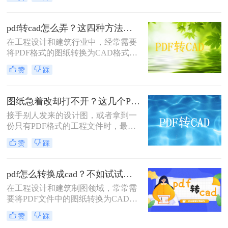
DWG或DXF）。那么图纸pdf怎么转
换为cad呢？本文将介绍几种高效的方
法，帮助您完成转换。
pdf转cad怎么弄？这四种方法都特别实用！
在工程设计和建筑行业中，经常需要
将PDF格式的图纸转换为CAD格式，
以便进行进一步的编辑和修改。那么
赞
踩
pdf转cad怎么弄呢？本文将介绍四种
常用的将PDF图纸转换为CAD图纸的
方法，帮助您根据不同的需求选择最
图纸急着改却打不开？这几个PDF转CAD的方法真管用！
合适的方式。
接手别人发来的设计图，或者拿到一
份只有PDF格式的工程文件时，最让
人头疼的就是没法直接修改尺寸和线
赞
踩
条。遇到这种情况，大家通常都会四
处搜索“pdf怎么转换成cad图纸”，希
望能快速把文件变成可编辑的DWG
pdf怎么转换成cad？不如试试这四个方法！
或DXF格式。
在工程设计和建筑制图领域，常常需
要将PDF文件中的图纸转换为CAD格
式以便进行编辑和修改。那么pdf怎么
赞
踩
转换成cad呢？本文将介绍四种常见的