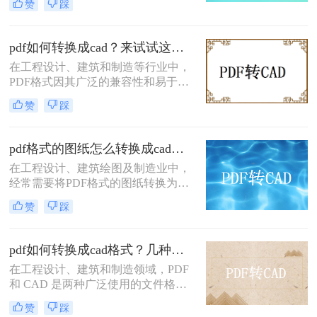
赞
踩
进行编辑和修改。那么怎么将pdf转化
关重要的技能。
为cad呢？。本文将介绍两种将PDF转
化为CAD的方法，帮助您轻松实现
pdf如何转换成cad？来试试这三种高效的转换方法！
PDF到CAD的转换。
在工程设计、建筑和制造等行业中，
PDF格式因其广泛的兼容性和易于共
享的特点而被广泛采用。然而，在某
赞
踩
些情况下，用户可能需要将PDF文件
转换为CAD（Computer-Aided
Design）格式，以便进行进一步的编
pdf格式的图纸怎么转换成cad？两种常见方法分享！
辑或与特定的CAD软件兼容。那么
在工程设计、建筑绘图及制造业中，
pdf如何转换成cad呢？本文将详细介
经常需要将PDF格式的图纸转换为
绍三种将PDF转换为CAD的方法。
CAD（Computer-Aided Design）文
赞
踩
件，以便进行进一步的编辑、修改或
设计。那么pdf格式的图纸怎么转换成
cad呢？本文将介绍两种常见且有效的
pdf如何转换成cad格式？几种常见方法与详细指南！
方法来实现这一目标。
在工程设计、建筑和制造领域，PDF
和 CAD 是两种广泛使用的文件格
式。PDF 文件通常用于查看和共享设
赞
踩
计图纸，而 CAD 文件（如 DWG 或