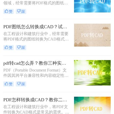
领域，经常需要将PDF格式的图纸转
换为CAD格式，以便进行进一步的编
赞
踩
辑、修改和优化。PDF文件主要是为
了保持文档的格式和布局而设计的，
并不直接支持CAD的矢量图形编辑功
PDF图纸怎么转换成CAD？试试这三个转换方法！
能，因此转换过程需要借助特定的工
在工程设计和建筑行业中，经常需要
具和技术。那么pdf怎么转换成cad图
将PDF格式的图纸转换为CAD格式，
纸呢？本文将介绍两种高效且易于操
以便进行进一步的编辑和修改。那么
作的PDF转换成CAD的方法，帮助读
赞
踩
PDF图纸怎么转换成CAD呢？本文将
者轻松应对这一需求。
介绍三种常用的将PDF图纸转换为
CAD图纸的方法，帮助您根据不同的
pdf转cad怎么弄？教你三种实用的转换方法！
需求选择最合适的方式。
PDF（Portable Document Format）文
件因其跨平台兼容性和内容稳定性，
在文档分享和存档中得到了广泛应
赞
踩
用。然而，在某些专业领域，如建筑
设计、机械绘图等，
CAD（Computer-Aided Design）文件
PDF怎样转换成CAD？教你二个简单方法！
因其强大的绘图和编辑功能而备受青
在工程设计和建筑行业中，将PDF文
睐。因此，将PDF转换为CAD格式成
件转换为CAD格式是常见的需求。无
为了一个常见的需求。那么pdf转cad