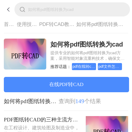
首页>
使用技巧>
PDF转CAD教程>
如何将pdf图纸转换为cad
如何将pdf图纸转换为cad
提供专业的如何将pdf图纸转换为cad方
案，采用智能对象流重构技术，确保文档
1:1高保真还原且排版不乱码。支持一键批
推荐话题：
pdf在线转cad，实用的方法来了
pdf文件怎么转cad文件，实用方法不要错过
量处理，全链路 SSL 加密保障隐私安全。
助您快速实现如何将pdf图纸转换为cad，
无需安装，高效办公。
在线PDF转CAD
如何将pdf图纸转换为cad
查询到
149
个结果
PDF图纸转CAD的三种主流方法对比（2026实用版）：选对工具效率翻倍！
在工程设计、建筑绘图及制造业中，