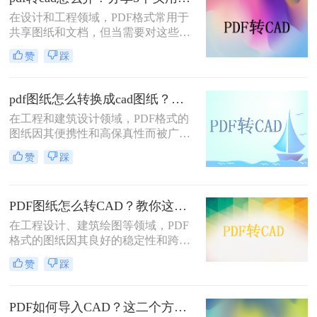
选择最合适的方式
在设计和工程领域，PDF格式常用于
共享图纸和文档，但当需要对这些文
件进行编辑或进一步处理时，转换为
赞
踩
CAD格式便成为了一项重要的任务。
那么pdf转cad怎么弄呢？本文将介绍
三种将PDF转换为CAD的有效方法，
pdf图纸怎么转换成cad图纸？来看看这两种实用方法详解！
帮助您根据自己的需求选择最合适的
在工程和建筑设计领域，PDF格式的
方式。
图纸因其便携性和高保真性而被广泛
使用。然而，为了进行更深入的编辑
赞
踩
和修改，设计师们往往需要将PDF图
纸转换为CAD（计算机辅助设计）格
式。那么pdf图纸怎么转换成cad图纸
PDF图纸怎么转CAD？教你这三种实用方法！
呢？本文将详细介绍两种将PDF图纸
转换为CAD图纸的实用方法。
在工程设计、建筑绘图等领域，PDF
格式的图纸因其良好的稳定性和跨平
台性而得到广泛应用。然而，有时需
赞
踩
要将PDF图纸转换为CAD文件，以便
在CAD软件中进行编辑、修改和进一
步设计。那么PDF图纸怎么转CAD
PDF如何导入CAD？这二个方法可以帮助你解决问题！
呢？本文将介绍三种将PDF图纸转换