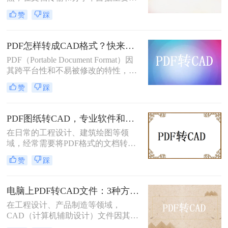
位。然而，当需要对PDF中的图纸进
乱，甚至文字变成乱码。本文从 转换
赞
踩
行编辑或设计时，通常需要将其转换
精度、图层保留、操作难度、文件安
为CAD图纸。那么PDF怎么转换成
全 四个维度，对比三种主流方案，助
CAD图纸呢？本文将为您介绍三种实
您快速选出最适合的那一款。
PDF怎样转成CAD格式？快来学习这2个实用方法吧！
用的pdf转cad图纸的方法，帮助您轻
PDF（Portable Document Format）因
松实现这一目标。
其跨平台性和不易被修改的特性，在
工程图纸的分享和存储中广泛应用。
赞
踩
然而，在工程设计和制造领域，
CAD（Computer-Aided Design）图纸
因其可编辑性和精确性成为行业标
PDF图纸转CAD，专业软件和AutoCAD导入哪个更合适！
准。因此，将PDF图纸转换成CAD格
在日常的工程设计、建筑绘图等领
式成为许多设计师和工程师的常见需
域，经常需要将PDF格式的文档转换
求。那么PDF怎样转成CAD格式呢？
为CAD（Computer-Aided Design）文
本文将介绍两种将PDF转换成CAD格
赞
踩
件，以便进行进一步的编辑和修改。
式的方法。
PDF文件因其良好的跨平台兼容性和
内容稳定性而广受欢迎，但CAD文件
电脑上PDF转CAD文件：3种方法按文件大小选，大的别用在线工具！
则因其专业的绘图和编辑功能而备受
在工程设计、产品制造等领域，
青睐。那么PDF文件怎么转换成CAD
CAD（计算机辅助设计）文件因其强
文件呢？本文将介绍两种将PDF文件
大的图形处理与设计能力发挥着不可