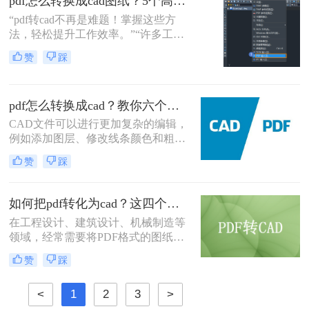
pdf怎么转换成cad图纸？5个高效方法详解！
图的转换。
“pdf转cad不再是难题！掌握这些方
法，轻松提升工作效率。”“许多工程
师和设计师都在问：‘PDF怎么转换成
赞
踩
CAD图纸？’ 其实，通过几种高效方
法，你可以快速解决这一痛点，避免
信息丢失和操作繁琐的困扰。”
pdf怎么转换成cad？教你六个方法
CAD文件可以进行更加复杂的编辑，
例如添加图层、修改线条颜色和粗细
等，而PDF文件则只能进行简单的编
赞
踩
辑操作。CAD软件中还可以添加文字
注释、标注、尺寸和符号，这些功能
大大提高了设计的灵活性和精度。下
如何把pdf转化为cad？这四个方法帮你搞定！
面给大家分享几种能够将PDF文件转
在工程设计、建筑设计、机械制造等
换成CAD图纸的方法，一起来学习下
领域，经常需要将PDF格式的图纸转
pdf怎么转换成cad吧。
换为CAD格式，以便进行进一步的编
赞
踩
辑、修改和优化。由于PDF文件主要
是为了保持文档的格式和布局而设计
<
1
2
3
>
的，并不直接支持CAD的矢量图形编