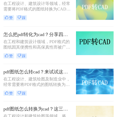
在工程设计、建筑设计等领域，经常
为CAD文件的实用方法。
需要将PDF格式的图纸转换为CAD格
式，以便于进一步编辑和使用。然
赞
踩
而，由于PDF文件的特殊性，这一过
程并非总是那么简单。那么PDF如何
导入CAD呢？本文将详细介绍两种高
怎么把pdf转化为cad？分享四种转换方案！
效的方法，帮助您轻松实现PDF到
在工程和建筑设计领域，PDF格式的
CAD的转换。
图纸因其便携性和高保真性而被广泛
使用。然而，为了进行更深入的编辑
赞
踩
和修改，设计师们往往需要将PDF图
纸转换为CAD（计算机辅助设计）格
式。那么怎么把pdf转化为cad呢？本
pdf图纸怎么转cad？来试试这两种实用方法！
文将详细介绍四种将PDF转化为CAD
在工程设计、建筑绘图及制造业中，
的方法。
经常需要将PDF格式的图纸转换为
CAD（Computer-Aided Design）文
赞
踩
件，以便进行进一步的编辑、修改或
设计。那么PDF图纸怎么转CAD呢？
本文将介绍两种常见的转换方法。
pdf图纸怎么转换为cad？这三种方法教会你！
在工程设计和建筑绘图等领域，将