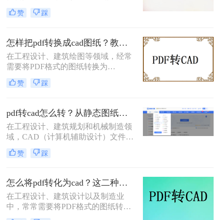
论是为了进一步编辑、修改还是与其
怎么弄呢？本文将介绍三种将PDF转
赞
踩
他CAD文件进行整合，掌握高效的
换为CAD的方法。
PDF转CAD方法都是非常重要的。那
么PDF怎样转换成CAD呢？本文将详
怎样把pdf转换成cad图纸？教你4种便捷转换操作！
细介绍两种将PDF文件转换为CAD的
在工程设计、建筑绘图等领域，经常
方法，帮助您轻松应对各种需求。
需要将PDF格式的图纸转换为
CAD（计算机辅助设计）格式，以便
赞
踩
进行进一步的编辑和修改。那么怎样
把pdf转换成cad图纸呢？本文将介绍
四种将PDF转换成CAD图纸的高效方
pdf转cad怎么转？从静态图纸到可编辑模型的终极指南！
法。每种方法都有其独特的优势和适
在工程设计、建筑规划和机械制造领
用场景，用户可以根据自己的需求选
域，CAD（计算机辅助设计）文件是
择最合适的方法。
工作的核心。然而，我们常常会遇到
赞
踩
一个棘手的问题：客户、供应商或历
史档案只提供了PDF格式的图纸。
PDF文件虽然便于查看和打印，但其
怎么将pdf转化为cad？这二种转换方法试试！
内部的图形通常是不可编辑的“死
在工程设计、建筑设计以及制造业
图”，无法进行修改、测量或进一步
中，常常需要将PDF格式的图纸转换
设计。这时，将PDF转换为CAD格式
为CAD（如DWG或DXF）格式以便
（如DWG或DXF）就成为了一项至