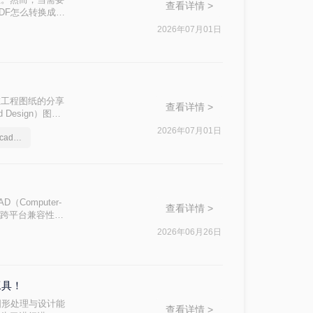
查看详情 >
DF怎么转换成
松实现这一目标。
2026年07月01日
性，在工程图纸的分享
查看详情 >
Design）图纸
成为许多设计师和
2026年07月01日
一起学习如何pdf文件转cad格式吧
转换成CAD格
omputer-
查看详情 >
好的跨平台兼容性和
睐。那么PDF文
2026年06月26日
方法。
工具！
图形处理与设计能
查看详情 >