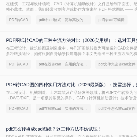
在建筑、工程与设计领域，CAD（计算机辅助设计）文件是绘制平面图、
核心载体。然而，我们经常收到客户或协作方发来的 PDF 格式图纸 —— 
接用 CAD 软件编辑。因此，将 PDF 转换为可编辑的 DWG/DXF 格式 
PDF转CAD
pdf转cad格式，简单高效的转换方法
pdf转cad可编辑
需。但转换质量参差不齐：有的丢失线条，有的图层混乱，甚至文字变成乱
换精度、图层保留、操作难度、文件安全 四个维度，对比三种主流方案，
适合的那一款。
PDF图纸转CAD的三种主流方法对比（2026实用版）：选对工
在工程设计、建筑绘图及制造业中，将PDF图纸转换为可编辑的CAD文件
多种转换途径，如何根据自身场景快速选择？本文先给出三种主流方法的
逐一详解操作步骤，助你高效决策。
PDF转CAD
pdf在线转cad，实用的方法来了
PDF转CAD图的四种实用方法对比（2026最新版）：按需选择
在工程设计、机械制造、土木建筑及产品研发等领域，将PDF文件转换为可
（DWG/DXF）是一项极其常见的操作。CAD（计算机辅助设计）技术使
环境中精确创建和修改二维或三维图形，而这些图形广泛用于生产制造、
PDF转CAD
pdf在线转cad，实用的方法来了
面对不同格式、不同复杂度的PDF图纸，如何选择最合适的转换方式，直
成果质量。本文先给出四种主流方法的横向对比结论，再逐一详解操作要
策。
pdf怎么转换成cad图纸？这三种方法不妨试试！
PDF文件以其跨平台、格式固定的特点，在文档传输和分享中占据重要地