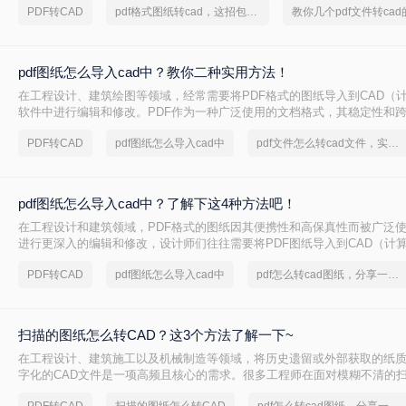
PDF转CAD
pdf格式图纸转cad，这招包管用
教你几个pdf文件转ca
pdf图纸怎么导入cad中？教你二种实用方法！
在工程设计、建筑绘图等领域，经常需要将PDF格式的图纸导入到CAD（
软件中进行编辑和修改。PDF作为一种广泛使用的文档格式，其稳定性和
泛认可。然而，当需要在CAD环境中对图纸进行精确编辑时，就需要将PDF
PDF转CAD
pdf图纸怎么导入cad中
pdf文件怎么转cad文件，实用方法不要错过
软件中。那么pdf图纸怎么导入cad中呢？本文将介绍两种将PDF图纸导入C
pdf图纸怎么导入cad中？了解下这4种方法吧！
在工程设计和建筑领域，PDF格式的图纸因其便携性和高保真性而被广泛
进行更深入的编辑和修改，设计师们往往需要将PDF图纸导入到CAD（计
件中。那么pdf图纸怎么导入cad中呢？本文将详细介绍四种将PDF图纸导入
PDF转CAD
pdf图纸怎么导入cad中
pdf怎么转cad图纸，分享一种简单的方法
扫描的图纸怎么转CAD？这3个方法了解一下~
在工程设计、建筑施工以及机械制造等领域，将历史遗留或外部获取的纸
字化的CAD文件是一项高频且核心的需求。很多工程师在面对模糊不清的扫
常会感到无从下手。那么，扫描的图纸怎么转CAD才能既保证精度又提高