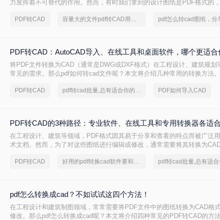
力发挥着不可替代的作用。然而，有时我们拿到的设计图纸是PDF格式的
的编辑和设计，需要将其转换为CAD格式。那么电脑上怎么把pdf转换成ca
PDF转CAD
容量大的文件pdf转CAD用哪个软件好
三种将PDF转换成CAD的方法。
PDF转CAD：AutoCAD导入、在线工具和桌面软件，哪个更适合
将PDF文件转换为CAD（通常是DWG或DXF格式）在工程设计、建筑规
常见的需求。那么pdf如何转cad文件呢？本文将介绍几种常用的转换方法
PDF转CAD
pdf转cad批量,总有适合你的方法
PDF如何导入CAD
PDF转CAD的3种路径：专业软件、在线工具和专用转换器各适
在工程设计、建筑等领域，PDF格式因其易于分享和查看的特点而被广泛
术文档。然而，为了对这些图纸进行编辑或修改，通常需要将其转换为CAD
或DXF）。那么pdf怎么转换成cad呢？本文将详细介绍三种将PDF转换为C
PDF转CAD
好用的pdf转换cad软件要和好朋友分享
pdf怎么转换成cad？不如试试这四个方法！
在工程设计和建筑制图领域，常常需要将PDF文件中的图纸转换为CAD格
修改。那么pdf怎么转换成cad呢？本文将介绍四种常见的PDF转CAD的方