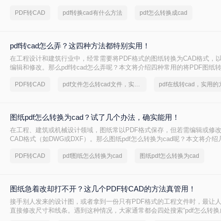
其独特的优缺点。
PDF转CAD
pdf转换cad有什么方法
pdf怎么转换成cad
pdf转cad怎么弄？这四种方法都特别实用！
在工程设计和建筑行业中，经常需要将PDF格式的图纸转换为CAD格式，
编辑和修改。那么pdf转cad怎么弄呢？本文将介绍四种常用的将PDF图纸转
方法，帮助您根据不同的需求选择最合适的方式。
PDF转CAD
pdf文件怎么转cad文件，实用方法不要错过
图纸pdf怎么转换为cad？试了几个办法，确实能用！
在工程、建筑或机械设计领域，图纸常以PDF格式保存，但若需编辑或修
CAD格式（如DWG或DXF）。那么图纸pdf怎么转换为cad呢？本文将介
法，帮助您完成转换。
PDF转CAD
pdf图纸怎么转换为cad
图纸pdf怎么转换为cad
图纸急着改却打不开？这几个PDF转CAD的方法真管用！
接手别人发来的设计图，或者拿到一份只有PDF格式的工程文件时，最让
直接修改尺寸和线条。遇到这种情况，大家通常都会四处搜索“pdf怎么转换成
望能快速把文件变成可编辑的DWG或DXF格式。