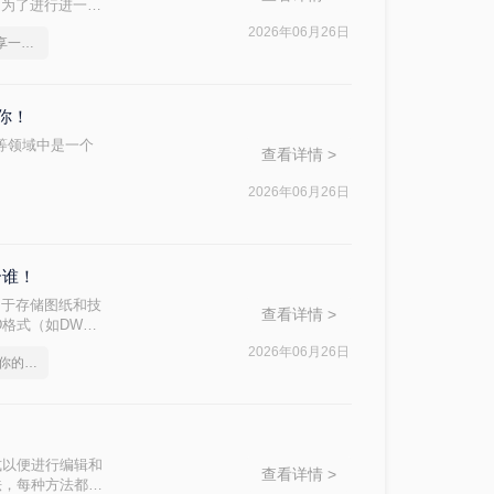
，为了进行进一步
d呢？本文将介绍
2026年06月26日
pdf怎么转cad图纸，分享一种简单的方法
你！
划等领域中是一个
查看详情 >
。
2026年06月26日
合谁！
用于存储图纸和技
查看详情 >
格式（如DWG
AD的方法。
2026年06月26日
pdf转cad批量,总有适合你的方法
式以便进行编辑和
查看详情 >
法，每种方法都有