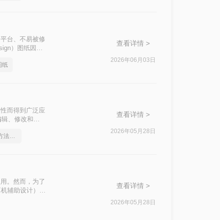
因其跨平台、不易被修
查看详情 >
sign）图纸因其
许多设计师和工程
2026年06月03日
图纸
图纸转换成CAD
台性而得到广泛应
查看详情 >
编辑、修改和进
CAD文件的实
2026年05月28日
pdf在线转cad，实用的方法来了
使用。然而，为了
查看详情 >
算机辅助设计）格
换为CAD图纸的
2026年05月28日