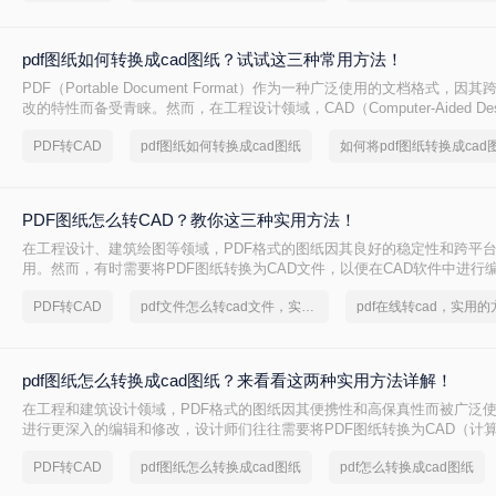
pdf图纸如何转换成cad图纸？试试这三种常用方法！
PDF（Portable Document Format）作为一种广泛使用的文档格式，
改的特性而备受青睐。然而，在工程设计领域，CAD（Computer-Aided De
可编辑性和精确性成为行业标准。因此，将PDF图纸转换成CAD图纸成为
PDF转CAD
pdf图纸如何转换成cad图纸
如何将pdf图纸转换成cad
师的常见需求。那么pdf图纸如何转换成cad图纸呢？本文将介绍三种将PDF
图纸的方法。
PDF图纸怎么转CAD？教你这三种实用方法！
在工程设计、建筑绘图等领域，PDF格式的图纸因其良好的稳定性和跨平
用。然而，有时需要将PDF图纸转换为CAD文件，以便在CAD软件中进行
一步设计。那么PDF图纸怎么转CAD呢？本文将介绍三种将PDF图纸转换为
PDF转CAD
pdf文件怎么转cad文件，实用方法不要错过
用方法。
pdf图纸怎么转换成cad图纸？来看看这两种实用方法详解！
在工程和建筑设计领域，PDF格式的图纸因其便携性和高保真性而被广泛
进行更深入的编辑和修改，设计师们往往需要将PDF图纸转换为CAD（计
式。那么pdf图纸怎么转换成cad图纸呢？本文将详细介绍两种将PDF图纸转
PDF转CAD
pdf图纸怎么转换成cad图纸
pdf怎么转换成cad图纸
实用方法。