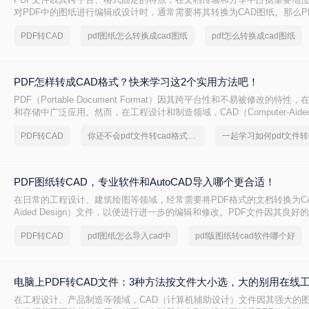
对PDF中的图纸进行编辑或设计时，通常需要将其转换为CAD图纸。那么P
CAD图纸呢？本文将为您介绍三种实用的pdf转cad图纸的方法，帮助您轻
PDF转CAD
pdf图纸怎么转换成cad图纸
pdf怎么转换成cad图纸
PDF怎样转成CAD格式？快来学习这2个实用方法吧！
PDF（Portable Document Format）因其跨平台性和不易被修改的特
和存储中广泛应用。然而，在工程设计和制造领域，CAD（Computer-Aided 
因其可编辑性和精确性成为行业标准。因此，将PDF图纸转换成CAD格式
PDF转CAD
你还不会pdf文件转cad格式吗？快来学习
工程师的常见需求。那么PDF怎样转成CAD格式呢？本文将介绍两种将PDF
式的方法。
PDF图纸转CAD，专业软件和AutoCAD导入哪个更合适！
在日常的工程设计、建筑绘图等领域，经常需要将PDF格式的文档转换为CAD（C
Aided Design）文件，以便进行进一步的编辑和修改。PDF文件因其良
内容稳定性而广受欢迎，但CAD文件则因其专业的绘图和编辑功能而备受青
PDF转CAD
pdf图纸怎么导入cad中
pdf版图纸转cad软件哪个好
件怎么转换成CAD文件呢？本文将介绍两种将PDF文件转换为CAD文件的
电脑上PDF转CAD文件：3种方法按文件大小选，大的别用在线
在工程设计、产品制造等领域，CAD（计算机辅助设计）文件因其强大的