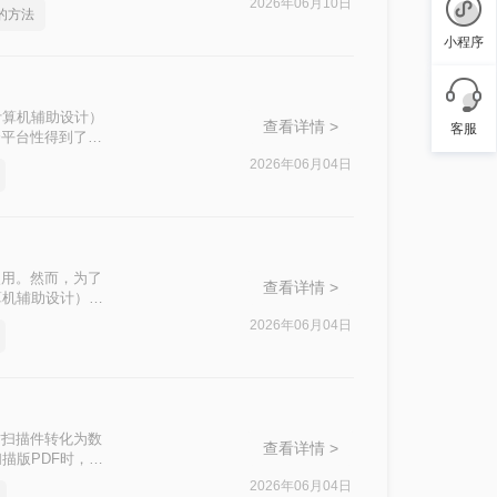
2026年06月10日
d的方法
小程序
计算机辅助设计）
查看详情 >
客服
跨平台性得到了广
图纸导入CAD
2026年06月04日
AD中的方法。
使用。然而，为了
查看详情 >
算机辅助设计）软
CAD的方法。
2026年06月04日
质扫描件转化为数
查看详情 >
描版PDF时，常
效率？这本质上是
2026年06月04日