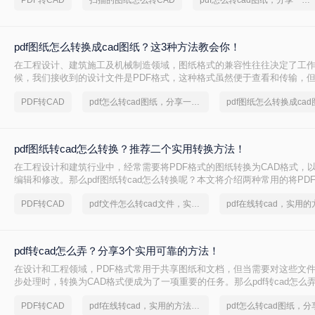
PDF转CAD
扫描的图纸怎么转CAD
pdf怎么转cad图纸，分享一种简单的方法
一个“逆向工程”的过程，需要借助专业的工具与合理的流程来实现。
pdf图纸怎么转换成cad图纸？这3种方法教会你！
在工程设计、建筑施工及机械制造领域，图纸格式的兼容性往往决定了工
候，我们接收到的设计文件是PDF格式，这种格式虽然便于查看和传输，
我们需要对图纸进行修改、测量或导入到专业设备（如RTK）时，就必须解决
PDF转CAD
pdf怎么转cad图纸，分享一种简单的方法
pdf图纸怎么转换成cad
转换成cad图纸”这一核心难题。
pdf图纸转cad怎么转换？推荐二个实用转换方法！
在工程设计和建筑行业中，经常需要将PDF格式的图纸转换为CAD格式，
编辑和修改。那么pdf图纸转cad怎么转换呢？本文将介绍两种常用的将PDF
图纸的方法，帮助您根据不同的需求选择最合适的方式
PDF转CAD
pdf文件怎么转cad文件，实用方法不要错过
pdf转cad怎么弄？分享3个实用可靠的方法！
在设计和工程领域，PDF格式常用于共享图纸和文档，但当需要对这些文
步处理时，转换为CAD格式便成为了一项重要的任务。那么pdf转cad怎么
三种将PDF转换为CAD的有效方法，帮助您根据自己的需求选择最合适的
PDF转CAD
pdf在线转cad，实用的方法来了