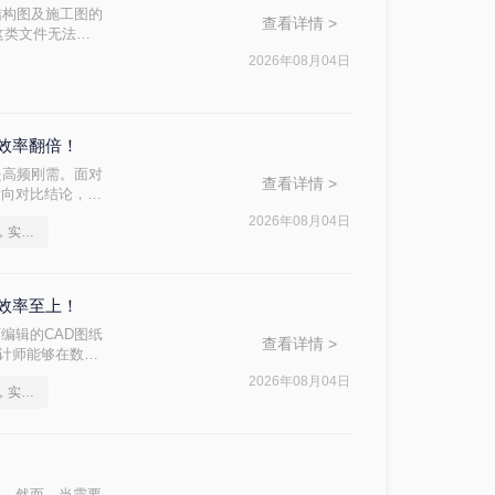
结构图及施工图的
查看详情 >
这类文件无法直
成为设计人员的刚
2026年08月04日
码。本文从 转
助您快速选出最
具效率翻倍！
是高频刚需。面对
查看详情 >
横向对比结论，再
2026年08月04日
pdf文件怎么转cad文件，实用方法不要错过
，效率至上！
编辑的CAD图纸
查看详情 >
设计师能够在数字
施工落地等环节。
2026年08月04日
pdf文件怎么转cad文件，实用方法不要错过
接影响工作效率和
点，助您快速决
位。然而，当需要