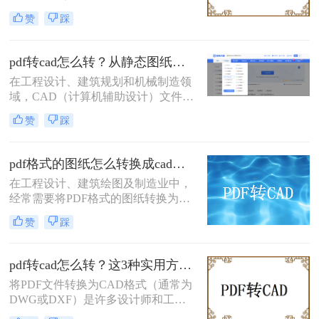
享的特点而被广泛采用。然而，在某
赞
踩
些情况下，用户可能需要将PDF文件
转换为CAD（Computer-Aided
Design）格式，以便进行进一步的编
pdf转cad怎么转？从静态图纸到可编辑模型的终极指南！
辑或与特定的CAD软件兼容。那么
在工程设计、建筑规划和机械制造领
pdf如何转换成cad呢？本文将详细介
域，CAD（计算机辅助设计）文件是
绍三种将PDF转换为CAD的方法。
工作的核心。然而，我们常常会遇到
赞
踩
一个棘手的问题：客户、供应商或历
史档案只提供了PDF格式的图纸。
PDF文件虽然便于查看和打印，但其
pdf格式的图纸怎么转换成cad？两种常见方法分享！
内部的图形通常是不可编辑的“死
在工程设计、建筑绘图及制造业中，
图”，无法进行修改、测量或进一步
经常需要将PDF格式的图纸转换为
设计。这时，将PDF转换为CAD格式
CAD（Computer-Aided Design）文
（如DWG或DXF）就成为了一项至
赞
踩
件，以便进行进一步的编辑、修改或
关重要的技能。
设计。那么pdf格式的图纸怎么转换成
cad呢？本文将介绍两种常见且有效的
pdf转cad怎么转？这3种实用方法试试看！
方法来实现这一目标。
将PDF文件转换为CAD格式（通常为
DWG或DXF）是许多设计师和工程
师日常工作中的一部分。那么pdf转