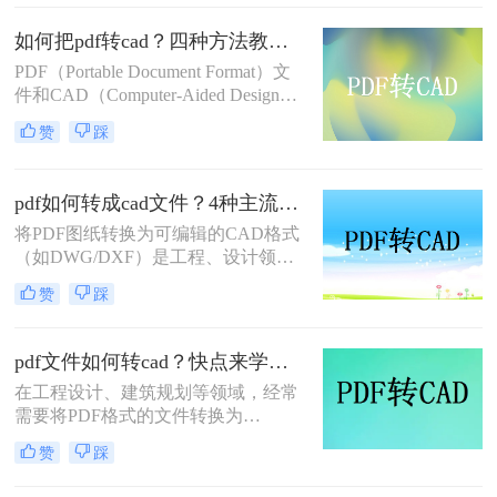
式，成为许多专业人士的迫切需求。
效、精准地转换为可编辑的CAD图纸
如何把pdf转cad？四种方法教你快速转换！
（DWG/DXF格式） 成为工程师的高
频刚需。
PDF（Portable Document Format）文
件和CAD（Computer-Aided Design）
文件在各自的领域内扮演着重要角
赞
踩
色。PDF文件因其跨平台、格式固定
的特点，常用于文档分享和打印；而
CAD文件则广泛应用于工程设计、制
pdf如何转成cad文件？4种主流方法详解！
图等领域。在某些情况下，我们需要
将PDF图纸转换为可编辑的CAD格式
将PDF文件中的图纸转换为CAD格式
（如DWG/DXF）是工程、设计领域
以便进行编辑和修改。那么如何把pdf
的常见需求。由于PDF与CAD文件的
转cad呢？本文将详细介绍四种将PDF
赞
踩
结构差异较大，转换过程可能面临信
转换为CAD的方法。
息丢失或格式错乱。那么pdf如何转成
cad文件呢？本文整理四种主流方法，
pdf文件如何转cad？快点来学一下这三个方法吧
助您高效完成转换。
在工程设计、建筑规划等领域，经常
需要将PDF格式的文件转换为
CAD（计算机辅助设计）格式，以便
赞
踩
进行更深入的编辑和修改。那么pdf文
件如何转cad呢？本文将介绍三种常用