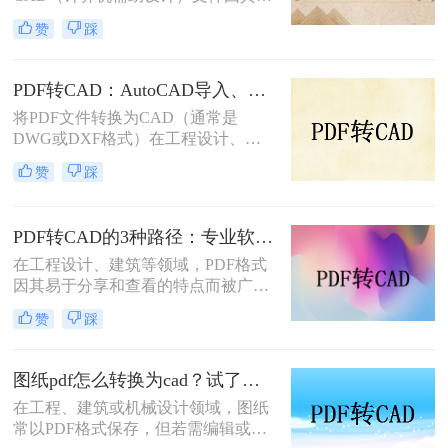
大的图形处理与设计能力发挥着不可
转换为CAD文件的方法。
赞
踩
替代的作用。然而，有时我们拿到的
设计图纸是PDF格式的，为了进行进
一步的编辑和设计，需要将其转换为
PDF转CAD：AutoCAD导入、在线工具和桌面软件，哪个更适合你！
CAD格式。那么电脑上怎么把pdf转
将PDF文件转换为CAD（通常是
换成cad呢？本文将介绍三种将PDF转
DWG或DXF格式）在工程设计、建
换成CAD的方法。
筑规划等领域中是一个常见的需求。
赞
踩
那么pdf如何转cad文件呢？本文将介
绍几种常用的转换方法。
PDF转CAD的3种路径：专业软件、在线工具和专用转换器各适合谁！
在工程设计、建筑等领域，PDF格式
因其易于分享和查看的特点而被广泛
用于存储图纸和技术文档。然而，为
赞
踩
了对这些图纸进行编辑或修改，通常
需要将其转换为CAD格式（如DWG
或DXF）。那么pdf怎么转换成cad
图纸pdf怎么转换为cad？试了几个办法，确实能用！
呢？本文将详细介绍三种将PDF转换
在工程、建筑或机械设计领域，图纸
为CAD的方法。
常以PDF格式保存，但若需编辑或修