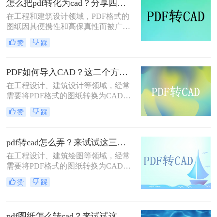
怎么把pdf转化为cad？分享四种转换方案！
呢？本文将详细介绍两种将PDF图纸
转换为CAD图纸的实用方法。
在工程和建筑设计领域，PDF格式的
图纸因其便携性和高保真性而被广泛
使用。然而，为了进行更深入的编辑
赞
踩
和修改，设计师们往往需要将PDF图
纸转换为CAD（计算机辅助设计）格
式。那么怎么把pdf转化为cad呢？本
PDF如何导入CAD？这二个方法可以帮助你解决问题！
文将详细介绍四种将PDF转化为CAD
在工程设计、建筑设计等领域，经常
的方法。
需要将PDF格式的图纸转换为CAD格
式，以便于进一步编辑和使用。然
赞
踩
而，由于PDF文件的特殊性，这一过
程并非总是那么简单。那么PDF如何
导入CAD呢？本文将详细介绍两种高
pdf转cad怎么弄？来试试这三种转换方法！
效的方法，帮助您轻松实现PDF到
在工程设计、建筑绘图等领域，经常
CAD的转换。
需要将PDF格式的图纸转换为CAD格
式以便进行编辑和修改。那么pdf转
赞
踩
cad怎么弄呢？本文将介绍三种将PDF
转换为CAD文件的实用方法。
pdf图纸怎么转cad？来试试这两种实用方法！