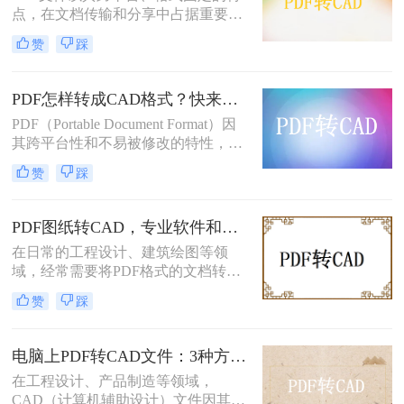
同复杂度的PDF图纸，如何选择最合
点，在文档传输和分享中占据重要地
适的转换方式，直接影响工作效率和
位。然而，当需要对PDF中的图纸进
赞
踩
成果质量。本文先给出四种主流方法
行编辑或设计时，通常需要将其转换
的横向对比结论，再逐一详解操作要
为CAD图纸。那么PDF怎么转换成
点，助您快速决策。
CAD图纸呢？本文将为您介绍三种实
PDF怎样转成CAD格式？快来学习这2个实用方法吧！
用的pdf转cad图纸的方法，帮助您轻
PDF（Portable Document Format）因
松实现这一目标。
其跨平台性和不易被修改的特性，在
工程图纸的分享和存储中广泛应用。
赞
踩
然而，在工程设计和制造领域，
CAD（Computer-Aided Design）图纸
因其可编辑性和精确性成为行业标
PDF图纸转CAD，专业软件和AutoCAD导入哪个更合适！
准。因此，将PDF图纸转换成CAD格
在日常的工程设计、建筑绘图等领
式成为许多设计师和工程师的常见需
域，经常需要将PDF格式的文档转换
求。那么PDF怎样转成CAD格式呢？
为CAD（Computer-Aided Design）文
本文将介绍两种将PDF转换成CAD格
赞
踩
件，以便进行进一步的编辑和修改。
式的方法。
PDF文件因其良好的跨平台兼容性和
内容稳定性而广受欢迎，但CAD文件
电脑上PDF转CAD文件：3种方法按文件大小选，大的别用在线工具！
则因其专业的绘图和编辑功能而备受
在工程设计、产品制造等领域，
青睐。那么PDF文件怎么转换成CAD
CAD（计算机辅助设计）文件因其强
文件呢？本文将介绍两种将PDF文件