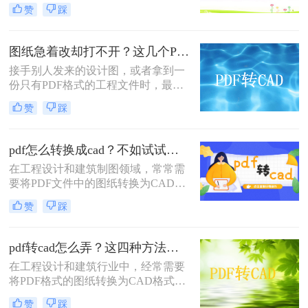
改，需将其转换为CAD格式（如
赞
踩
DWG或DXF）。那么图纸pdf怎么转
换为cad呢？本文将介绍几种高效的方
法，帮助您完成转换。
图纸急着改却打不开？这几个PDF转CAD的方法真管用！
接手别人发来的设计图，或者拿到一
份只有PDF格式的工程文件时，最让
人头疼的就是没法直接修改尺寸和线
赞
踩
条。遇到这种情况，大家通常都会四
处搜索“pdf怎么转换成cad图纸”，希
望能快速把文件变成可编辑的DWG
pdf怎么转换成cad？不如试试这四个方法！
或DXF格式。
在工程设计和建筑制图领域，常常需
要将PDF文件中的图纸转换为CAD格
式以便进行编辑和修改。那么pdf怎么
赞
踩
转换成cad呢？本文将介绍四种常见的
PDF转CAD的方法，每种方法都有其
独特的优缺点。
pdf转cad怎么弄？这四种方法都特别实用！
在工程设计和建筑行业中，经常需要
将PDF格式的图纸转换为CAD格式，
以便进行进一步的编辑和修改。那么
赞
踩