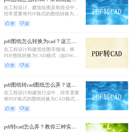
在工程设计、建筑绘图及制造业中，
经常需要将PDF格式的图纸转换为
CAD（Computer-Aided Design）文
赞
踩
件，以便进行进一步的编辑、修改或
设计。那么PDF图纸怎么转CAD呢？
本文将介绍两种常见的转换方法。
pdf图纸怎么转换为cad？这三种方法教会你！
在工程设计和建筑绘图等领域，将
PDF图纸转换为CAD格式（如DWG
或DXF）是一项常见的需求。这不仅
赞
踩
便于进一步编辑和修改，还能更好地
与CAD软件兼容。那么pdf图纸怎么
转换为cad呢？本文将介绍三种有效的
pdf图纸转cad图纸怎么弄？这三种方法不容错过！
PDF转CAD的方法。
在工程设计和建筑行业中，经常需要
将PDF格式的图纸转换为CAD格式，
以便进行进一步的编辑和修改。那么
赞
踩
pdf图纸转cad图纸怎么弄呢？本文将
介绍三种常用的将PDF图纸转换为
CAD图纸的方法，帮助您根据不同的
pdf转cad怎么弄？教你三种实用的转换方法！
需求选择最合适的方式。