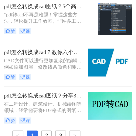
的方法，帮助您顺利完成PDF到CAD
pdf怎么转换成cad图纸？5个高效方法详解！
图的转换。
“pdf转cad不再是难题！掌握这些方
法，轻松提升工作效率。”“许多工程
师和设计师都在问：‘PDF怎么转换成
赞
踩
CAD图纸？’ 其实，通过几种高效方
法，你可以快速解决这一痛点，避免
信息丢失和操作繁琐的困扰。”
pdf怎么转换成cad？教你六个方法
CAD文件可以进行更加复杂的编辑，
例如添加图层、修改线条颜色和粗细
等，而PDF文件则只能进行简单的编
赞
踩
辑操作。CAD软件中还可以添加文字
注释、标注、尺寸和符号，这些功能
大大提高了设计的灵活性和精度。下
pdf怎么转换成cad图纸？分享3种好用的转换方法！
面给大家分享几种能够将PDF文件转
在工程设计、建筑设计、机械绘图等
换成CAD图纸的方法，一起来学习下
领域，经常需要将PDF格式的图纸转
pdf怎么转换成cad吧。
换为CAD格式以便进行编辑、修改和
赞
踩
进一步设计。由于PDF文件通常包含
高质量的图形和文本，但缺乏CAD软
<
1
2
3
>
件所需的矢量图形数据和编辑功能，