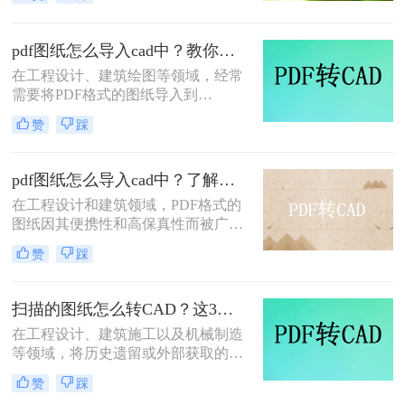
pdf转cad怎么弄呢？本文将介绍四种
常用的将PDF图纸转换为CAD图纸的
方法，帮助您根据不同的需求选择最
pdf图纸怎么导入cad中？教你二种实用方法！
合适的方式。
在工程设计、建筑绘图等领域，经常
需要将PDF格式的图纸导入到
CAD（计算机辅助设计）软件中进行
赞
踩
编辑和修改。PDF作为一种广泛使用
的文档格式，其稳定性和跨平台性得
到了广泛认可。然而，当需要在CAD
pdf图纸怎么导入cad中？了解下这4种方法吧！
环境中对图纸进行精确编辑时，就需
在工程设计和建筑领域，PDF格式的
要将PDF图纸导入CAD软件中。那么
图纸因其便携性和高保真性而被广泛
pdf图纸怎么导入cad中呢？本文将介
使用。然而，为了进行更深入的编辑
绍两种将PDF图纸导入CAD中的方
赞
踩
和修改，设计师们往往需要将PDF图
法。
纸导入到CAD（计算机辅助设计）软
件中。那么pdf图纸怎么导入cad中
扫描的图纸怎么转CAD？这3个方法了解一下~
呢？本文将详细介绍四种将PDF图纸
在工程设计、建筑施工以及机械制造
导入CAD的方法。
等领域，将历史遗留或外部获取的纸
质扫描件转化为数字化的CAD文件是
赞
踩
一项高频且核心的需求。很多工程师