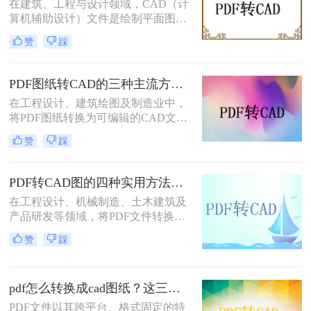
在建筑、工程与设计领域，CAD（计
算机辅助设计）文件是绘制平面图、
结构图及施工图的核心载体。然而，
赞
踩
我们经常收到客户或协作方发来的
PDF 格式图纸 —— 这类文件无法直
接用 CAD 软件编辑。因此，将 PDF
PDF图纸转CAD的三种主流方法对比（2026实用版）：选对工具效率翻倍！
转换为可编辑的 DWG/DXF 格式 成
在工程设计、建筑绘图及制造业中，
为设计人员的刚需。但转换质量参差
将PDF图纸转换为可编辑的CAD文件
不齐：有的丢失线条，有的图层混
是高频刚需。面对多种转换途径，如
乱，甚至文字变成乱码。本文从 转换
赞
踩
何根据自身场景快速选择？本文先给
精度、图层保留、操作难度、文件安
出三种主流方法的横向对比结论，再
全 四个维度，对比三种主流方案，助
逐一详解操作步骤，助你高效决策。
您快速选出最适合的那一款。
PDF转CAD图的四种实用方法对比（2026最新版）：按需选择，效率至上！
在工程设计、机械制造、土木建筑及
产品研发等领域，将PDF文件转换为
可编辑的CAD图纸（DWG/DXF）是
赞
踩
一项极其常见的操作。CAD（计算机
辅助设计）技术使设计师能够在数字
环境中精确创建和修改二维或三维图
pdf怎么转换成cad图纸？这三种方法不妨试试！
形，而这些图形广泛用于生产制造、
施工落地等环节。面对不同格式、不
PDF文件以其跨平台、格式固定的特