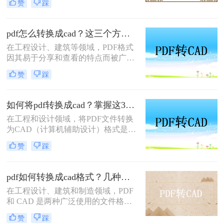
赞
踩
cad怎么转呢？下面介绍几种常用的转
换方法。
pdf怎么转换成cad？这三个方法了解一下！
在工程设计、建筑等领域，PDF格式
因其易于分享和查看的特点而被广泛
用于存储图纸和技术文档。然而，为
赞
踩
了对这些图纸进行编辑或修改，通常
需要将其转换为CAD格式（如DWG
或DXF）。那么pdf怎么转换成cad
如何将pdf转换成cad？掌握这3招就够了
呢？本文将介绍三种实现这一目标的
在工程和设计领域，将PDF文件转换
方法。
为CAD（计算机辅助设计）格式是非
常常见的需求。这允许设计师们能够
赞
踩
编辑、修改原始设计图或将其集成到
现有的项目中。那么如何将pdf转换成
cad呢？本文将介绍几种常用的方法来
pdf如何转换成cad格式？几种常见方法与详细指南！
实现这一转换。
在工程设计、建筑和制造领域，PDF
和 CAD 是两种广泛使用的文件格
式。PDF 文件通常用于查看和共享设
赞
踩
计图纸，而 CAD 文件（如 DWG 或