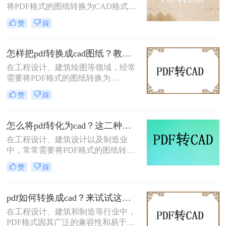
将PDF格式的图纸转换为CAD格式，
纸呢？本文将介绍两种高效且易于操
以便进行进一步的编辑和修改。那么
作的PDF转换成CAD的方法，帮助读
赞
踩
PDF图纸怎么转换成CAD呢？本文将
者轻松应对这一需求。
介绍三种常用的将PDF图纸转换为
CAD图纸的方法，帮助您根据不同的
怎样把pdf转换成cad图纸？教你4种便捷转换操作！
需求选择最合适的方式。
在工程设计、建筑绘图等领域，经常
需要将PDF格式的图纸转换为
CAD（计算机辅助设计）格式，以便
赞
踩
进行进一步的编辑和修改。那么怎样
把pdf转换成cad图纸呢？本文将介绍
四种将PDF转换成CAD图纸的高效方
怎么将pdf转化为cad？这二种转换方法试试！
法。每种方法都有其独特的优势和适
在工程设计、建筑设计以及制造业
用场景，用户可以根据自己的需求选
中，常常需要将PDF格式的图纸转换
择最合适的方法。
为CAD（如DWG或DXF）格式以便
赞
踩
进行编辑和修改。那么怎么将pdf转化
为cad呢？。本文将介绍两种将PDF转
化为CAD的方法，帮助您轻松实现
pdf如何转换成cad？来试试这三种高效的转换方法！
PDF到CAD的转换。
在工程设计、建筑和制造等行业中，
PDF格式因其广泛的兼容性和易于共