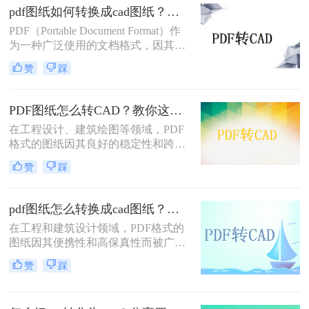
三种将PDF转换为CAD的有效方法，
pdf图纸如何转换成cad图纸？试试这三种常用方法！
帮助您根据自己的需求选择最合适的
PDF（Portable Document Format）作
方式。
为一种广泛使用的文档格式，因其跨
平台、不易被修改的特性而备受青
赞
踩
睐。然而，在工程设计领域，
CAD（Computer-Aided Design）图纸
因其可编辑性和精确性成为行业标
PDF图纸怎么转CAD？教你这三种实用方法！
准。因此，将PDF图纸转换成CAD图
在工程设计、建筑绘图等领域，PDF
纸成为许多设计师和工程师的常见需
格式的图纸因其良好的稳定性和跨平
求。那么pdf图纸如何转换成cad图纸
台性而得到广泛应用。然而，有时需
呢？本文将介绍三种将PDF图纸转换
赞
踩
要将PDF图纸转换为CAD文件，以便
成CAD图纸的方法。
在CAD软件中进行编辑、修改和进一
步设计。那么PDF图纸怎么转CAD
pdf图纸怎么转换成cad图纸？来看看这两种实用方法详解！
呢？本文将介绍三种将PDF图纸转换
在工程和建筑设计领域，PDF格式的
为CAD文件的实用方法。
图纸因其便携性和高保真性而被广泛
使用。然而，为了进行更深入的编辑
赞
踩
和修改，设计师们往往需要将PDF图
纸转换为CAD（计算机辅助设计）格
式。那么pdf图纸怎么转换成cad图纸