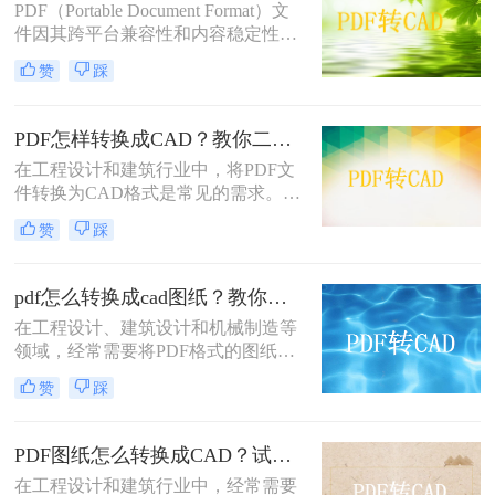
PDF（Portable Document Format）文
件因其跨平台兼容性和内容稳定性，
在文档分享和存档中得到了广泛应
赞
踩
用。然而，在某些专业领域，如建筑
设计、机械绘图等，
CAD（Computer-Aided Design）文件
PDF怎样转换成CAD？教你二个简单方法！
因其强大的绘图和编辑功能而备受青
在工程设计和建筑行业中，将PDF文
睐。因此，将PDF转换为CAD格式成
件转换为CAD格式是常见的需求。无
为了一个常见的需求。那么pdf转cad
论是为了进一步编辑、修改还是与其
怎么弄呢？本文将介绍三种将PDF转
赞
踩
他CAD文件进行整合，掌握高效的
换为CAD的方法。
PDF转CAD方法都是非常重要的。那
么PDF怎样转换成CAD呢？本文将详
pdf怎么转换成cad图纸？教你这二种简单的方法！
细介绍两种将PDF文件转换为CAD的
在工程设计、建筑设计和机械制造等
方法，帮助您轻松应对各种需求。
领域，经常需要将PDF格式的图纸转
换为CAD格式，以便进行进一步的编
赞
踩
辑、修改和优化。PDF文件主要是为
了保持文档的格式和布局而设计的，
并不直接支持CAD的矢量图形编辑功
PDF图纸怎么转换成CAD？试试这三个转换方法！
能，因此转换过程需要借助特定的工
在工程设计和建筑行业中，经常需要
具和技术。那么pdf怎么转换成cad图