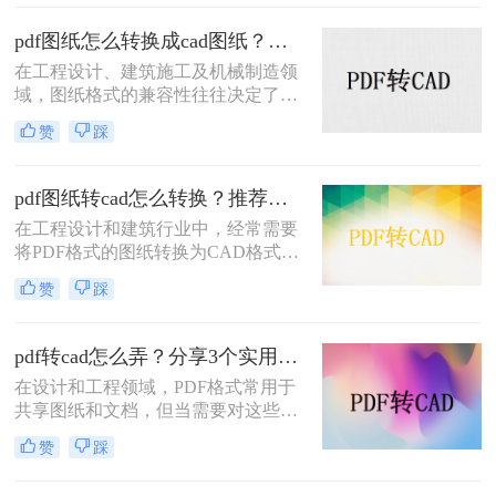
在面对模糊不清的扫描版PDF时，常
常会感到无从下手。那么，扫描的图
pdf图纸怎么转换成cad图纸？这3种方法教会你！
纸怎么转CAD才能既保证精度又提高
在工程设计、建筑施工及机械制造领
效率？这本质上是一个“逆向工程”的
域，图纸格式的兼容性往往决定了工
过程，需要借助专业的工具与合理的
作的效率。很多时候，我们接收到的
流程来实现。
赞
踩
设计文件是PDF格式，这种格式虽然
便于查看和传输，但缺乏编辑性。当
我们需要对图纸进行修改、测量或导
pdf图纸转cad怎么转换？推荐二个实用转换方法！
入到专业设备（如RTK）时，就必须
在工程设计和建筑行业中，经常需要
解决“pdf图纸怎么转换成cad图纸”这
将PDF格式的图纸转换为CAD格式，
一核心难题。
以便进行进一步的编辑和修改。那么
赞
踩
pdf图纸转cad怎么转换呢？本文将介
绍两种常用的将PDF图纸转换为CAD
图纸的方法，帮助您根据不同的需求
pdf转cad怎么弄？分享3个实用可靠的方法！
选择最合适的方式
在设计和工程领域，PDF格式常用于
共享图纸和文档，但当需要对这些文
件进行编辑或进一步处理时，转换为
赞
踩
CAD格式便成为了一项重要的任务。
那么pdf转cad怎么弄呢？本文将介绍