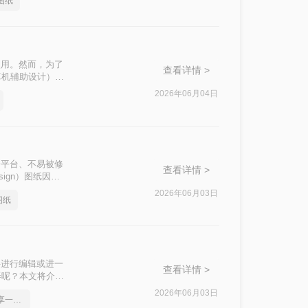
图纸
使用。然而，为了
查看详情 >
算机辅助设计）软
CAD的方法。
2026年06月04日
因其跨平台、不易被修
查看详情 >
sign）图纸因其
许多设计师和工程
2026年06月03日
图纸
图纸转换成CAD
件进行编辑或进一
查看详情 >
弄呢？本文将介绍
方式。
2026年06月03日
pdf怎么转cad图纸，分享一种简单的方法