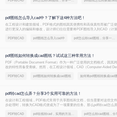
PDF转CAD
pdf怎么转cad图纸，分享一种简单的方法
pdf图纸怎么转换成cad
转换成cad图纸”这一核心难题。
pdf图纸怎么导入cad中？了解下这4种方法吧！
在工程设计和建筑领域，PDF格式的图纸因其便携性和高保真性而被广泛
进行更深入的编辑和修改，设计师们往往需要将PDF图纸导入到CAD（计
件中。那么pdf图纸怎么导入cad中呢？本文将详细介绍四种将PDF图纸导入
PDF转CAD
pdf图纸怎么导入cad中
pdf怎么转cad图纸，分享一种简单的方法
pdf图纸如何转换成cad图纸？试试这三种常用方法！
PDF（Portable Document Format）作为一种广泛使用的文档格式，
改的特性而备受青睐。然而，在工程设计领域，CAD（Computer-Aided De
可编辑性和精确性成为行业标准。因此，将PDF图纸转换成CAD图纸成为
PDF转CAD
pdf图纸如何转换成cad图纸
如何将pdf图纸转换成cad
师的常见需求。那么pdf图纸如何转换成cad图纸呢？本文将介绍三种将PDF
图纸的方法。
pdf转cad怎么弄？分享3个实用可靠的方法！
在设计和工程领域，PDF格式常用于共享图纸和文档，但当需要对这些文
步处理时，转换为CAD格式便成为了一项重要的任务。那么pdf转cad怎么
三种将PDF转换为CAD的有效方法，帮助您根据自己的需求选择最合适的
PDF转CAD
pdf在线转cad，实用的方法来了