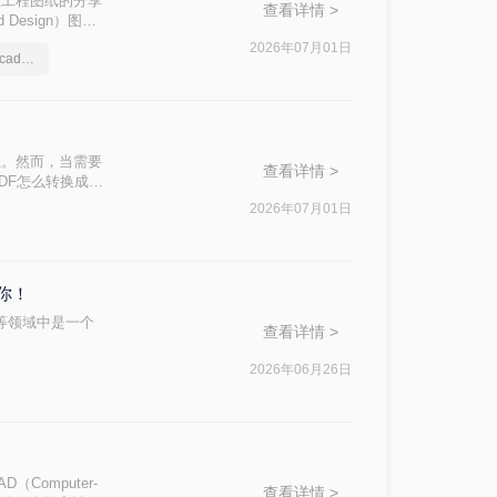
性，在工程图纸的分享
查看详情 >
Design）图纸
成为许多设计师和
2026年07月01日
一起学习如何pdf文件转cad格式吧
转换成CAD格
位。然而，当需要
查看详情 >
DF怎么转换成
松实现这一目标。
2026年07月01日
你！
划等领域中是一个
查看详情 >
。
2026年06月26日
omputer-
查看详情 >