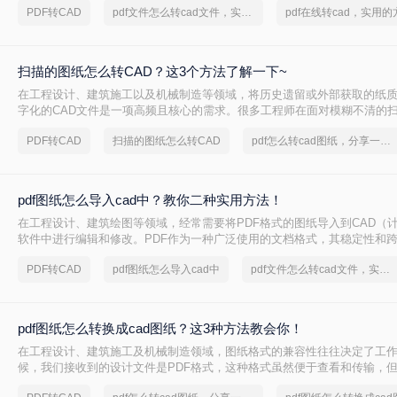
PDF转CAD
pdf文件怎么转cad文件，实用方法不要错过
扫描的图纸怎么转CAD？这3个方法了解一下~
在工程设计、建筑施工以及机械制造等领域，将历史遗留或外部获取的纸
字化的CAD文件是一项高频且核心的需求。很多工程师在面对模糊不清的扫
常会感到无从下手。那么，扫描的图纸怎么转CAD才能既保证精度又提高
PDF转CAD
扫描的图纸怎么转CAD
pdf怎么转cad图纸，分享一种简单的方法
一个“逆向工程”的过程，需要借助专业的工具与合理的流程来实现。
pdf图纸怎么导入cad中？教你二种实用方法！
在工程设计、建筑绘图等领域，经常需要将PDF格式的图纸导入到CAD（
软件中进行编辑和修改。PDF作为一种广泛使用的文档格式，其稳定性和
泛认可。然而，当需要在CAD环境中对图纸进行精确编辑时，就需要将PDF
PDF转CAD
pdf图纸怎么导入cad中
pdf文件怎么转cad文件，实用方法不要错过
软件中。那么pdf图纸怎么导入cad中呢？本文将介绍两种将PDF图纸导入C
pdf图纸怎么转换成cad图纸？这3种方法教会你！
在工程设计、建筑施工及机械制造领域，图纸格式的兼容性往往决定了工
候，我们接收到的设计文件是PDF格式，这种格式虽然便于查看和传输，
我们需要对图纸进行修改、测量或导入到专业设备（如RTK）时，就必须解决