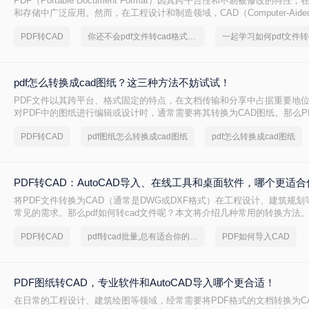
PDF（Portable Document Format）因其跨平台性和不易被修改的特
和存储中广泛应用。然而，在工程设计和制造领域，CAD（Computer-Aided 
因其可编辑性和精确性成为行业标准。因此，将PDF图纸转换成CAD格式
PDF转CAD
你还不会pdf文件转cad格式吗？快来学习
工程师的常见需求。那么PDF怎样转成CAD格式呢？本文将介绍两种将PDF
式的方法。
pdf怎么转换成cad图纸？这三种方法不妨试试！
PDF文件以其跨平台、格式固定的特点，在文档传输和分享中占据重要地
对PDF中的图纸进行编辑或设计时，通常需要将其转换为CAD图纸。那么P
CAD图纸呢？本文将为您介绍三种实用的pdf转cad图纸的方法，帮助您轻
PDF转CAD
pdf图纸怎么转换成cad图纸
pdf怎么转换成cad图纸
PDF转CAD：AutoCAD导入、在线工具和桌面软件，哪个更适合
将PDF文件转换为CAD（通常是DWG或DXF格式）在工程设计、建筑规
常见的需求。那么pdf如何转cad文件呢？本文将介绍几种常用的转换方法
PDF转CAD
pdf转cad批量,总有适合你的方法
PDF如何导入CAD
PDF图纸转CAD，专业软件和AutoCAD导入哪个更合适！
在日常的工程设计、建筑绘图等领域，经常需要将PDF格式的文档转换为CAD（C