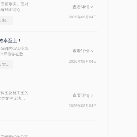
是高频刚需。面对
查看详情 >
横向对比结论，再
2026年08月04日
pdf文件怎么转cad文件，实用方法不要错过
，效率至上！
编辑的CAD图纸
查看详情 >
设计师能够在数字
施工落地等环节。
2026年08月04日
pdf文件怎么转cad文件，实用方法不要错过
接影响工作效率和
点，助您快速决
结构图及施工图的
查看详情 >
这类文件无法直
成为设计人员的刚
2026年08月04日
码。本文从 转
助您快速选出最