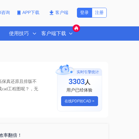
登录
注册
PI咨询
APP下载
客户端
使用技巧
客户端下载
实时引擎统计
3306
人
高保真还原且排版不
成cad工程图呢？
，无
用户已经体验
在线PDF转CAD >
具效率翻倍！