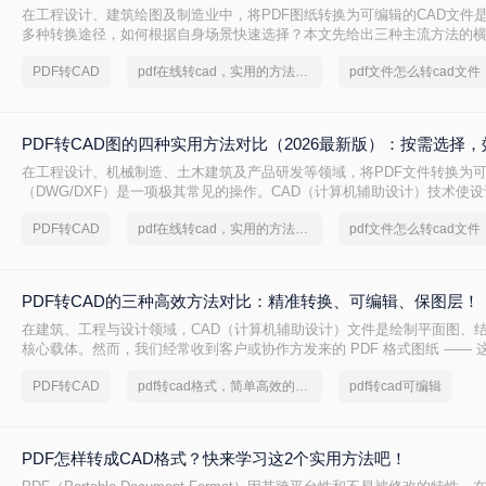
在工程设计、建筑绘图及制造业中，将PDF图纸转换为可编辑的CAD文件
多种转换途径，如何根据自身场景快速选择？本文先给出三种主流方法的
逐一详解操作步骤，助你高效决策。
PDF转CAD
pdf在线转cad，实用的方法来了
PDF转CAD图的四种实用方法对比（2026最新版）：按需选择
在工程设计、机械制造、土木建筑及产品研发等领域，将PDF文件转换为可
（DWG/DXF）是一项极其常见的操作。CAD（计算机辅助设计）技术使
环境中精确创建和修改二维或三维图形，而这些图形广泛用于生产制造、
PDF转CAD
pdf在线转cad，实用的方法来了
面对不同格式、不同复杂度的PDF图纸，如何选择最合适的转换方式，直
成果质量。本文先给出四种主流方法的横向对比结论，再逐一详解操作要
策。
PDF转CAD的三种高效方法对比：精准转换、可编辑、保图层！
在建筑、工程与设计领域，CAD（计算机辅助设计）文件是绘制平面图、
核心载体。然而，我们经常收到客户或协作方发来的 PDF 格式图纸 —— 
接用 CAD 软件编辑。因此，将 PDF 转换为可编辑的 DWG/DXF 格式 
PDF转CAD
pdf转cad格式，简单高效的转换方法
pdf转cad可编辑
需。但转换质量参差不齐：有的丢失线条，有的图层混乱，甚至文字变成乱
换精度、图层保留、操作难度、文件安全 四个维度，对比三种主流方案，
适合的那一款。
PDF怎样转成CAD格式？快来学习这2个实用方法吧！