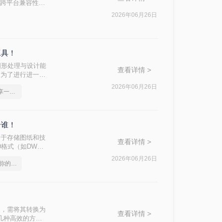
好的跨平台兼容性和
睐。那么PDF文
2026年06月26日
方法。
工具！
图形处理与设计能
查看详情 >
，为了进行进一步
d呢？本文将介绍
2026年06月26日
pdf怎么转cad图纸，分享一种简单的方法
合谁！
用于存储图纸和技
查看详情 >
格式（如DWG
AD的方法。
2026年06月26日
pdf转cad批量,总有适合你的方法
改，需将其转换为
查看详情 >
绍几种高效的方