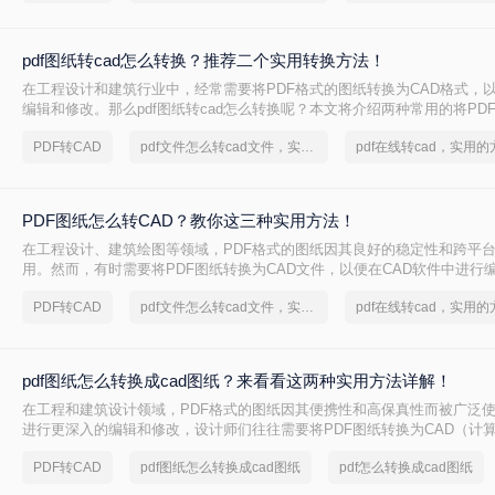
pdf图纸转cad怎么转换？推荐二个实用转换方法！
在工程设计和建筑行业中，经常需要将PDF格式的图纸转换为CAD格式，
编辑和修改。那么pdf图纸转cad怎么转换呢？本文将介绍两种常用的将PDF
图纸的方法，帮助您根据不同的需求选择最合适的方式
PDF转CAD
pdf文件怎么转cad文件，实用方法不要错过
PDF图纸怎么转CAD？教你这三种实用方法！
在工程设计、建筑绘图等领域，PDF格式的图纸因其良好的稳定性和跨平
用。然而，有时需要将PDF图纸转换为CAD文件，以便在CAD软件中进行
一步设计。那么PDF图纸怎么转CAD呢？本文将介绍三种将PDF图纸转换为
PDF转CAD
pdf文件怎么转cad文件，实用方法不要错过
用方法。
pdf图纸怎么转换成cad图纸？来看看这两种实用方法详解！
在工程和建筑设计领域，PDF格式的图纸因其便携性和高保真性而被广泛
进行更深入的编辑和修改，设计师们往往需要将PDF图纸转换为CAD（计
式。那么pdf图纸怎么转换成cad图纸呢？本文将详细介绍两种将PDF图纸转
PDF转CAD
pdf图纸怎么转换成cad图纸
pdf怎么转换成cad图纸
实用方法。