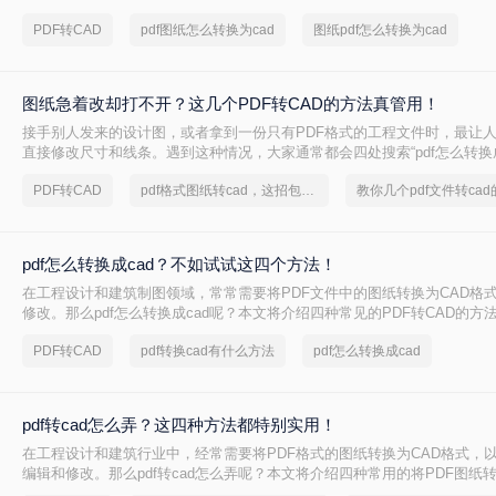
法，帮助您完成转换。
PDF转CAD
pdf图纸怎么转换为cad
图纸pdf怎么转换为cad
图纸急着改却打不开？这几个PDF转CAD的方法真管用！
接手别人发来的设计图，或者拿到一份只有PDF格式的工程文件时，最让
直接修改尺寸和线条。遇到这种情况，大家通常都会四处搜索“pdf怎么转换成
望能快速把文件变成可编辑的DWG或DXF格式。
PDF转CAD
pdf格式图纸转cad，这招包管用
教你几个pdf文件转ca
pdf怎么转换成cad？不如试试这四个方法！
在工程设计和建筑制图领域，常常需要将PDF文件中的图纸转换为CAD格
修改。那么pdf怎么转换成cad呢？本文将介绍四种常见的PDF转CAD的方
其独特的优缺点。
PDF转CAD
pdf转换cad有什么方法
pdf怎么转换成cad
pdf转cad怎么弄？这四种方法都特别实用！
在工程设计和建筑行业中，经常需要将PDF格式的图纸转换为CAD格式，
编辑和修改。那么pdf转cad怎么弄呢？本文将介绍四种常用的将PDF图纸转
方法，帮助您根据不同的需求选择最合适的方式。