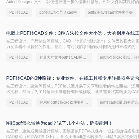
Aided Design）文件，以便进行进一步的编辑和修改。PDF文件因其良
内容稳定性而广受欢迎，但CAD文件则因其专业的绘图和编辑功能而备受青
PDF转CAD
pdf图纸怎么导入cad中
pdf版图纸转cad软件哪个好
件怎么转换成CAD文件呢？本文将介绍两种将PDF文件转换为CAD文件的
电脑上PDF转CAD文件：3种方法按文件大小选，大的别用在线
在工程设计、产品制造等领域，CAD（计算机辅助设计）文件因其强大的
力发挥着不可替代的作用。然而，有时我们拿到的设计图纸是PDF格式的
的编辑和设计，需要将其转换为CAD格式。那么电脑上怎么把pdf转换成ca
PDF转CAD
容量大的文件pdf转CAD用哪个软件好
三种将PDF转换成CAD的方法。
PDF转CAD的3种路径：专业软件、在线工具和专用转换器各适
在工程设计、建筑等领域，PDF格式因其易于分享和查看的特点而被广泛
术文档。然而，为了对这些图纸进行编辑或修改，通常需要将其转换为CAD
或DXF）。那么pdf怎么转换成cad呢？本文将详细介绍三种将PDF转换为C
PDF转CAD
好用的pdf转换cad软件要和好朋友分享
图纸pdf怎么转换为cad？试了几个办法，确实能用！
在工程、建筑或机械设计领域，图纸常以PDF格式保存，但若需编辑或修
CAD格式（如DWG或DXF）。那么图纸pdf怎么转换为cad呢？本文将介