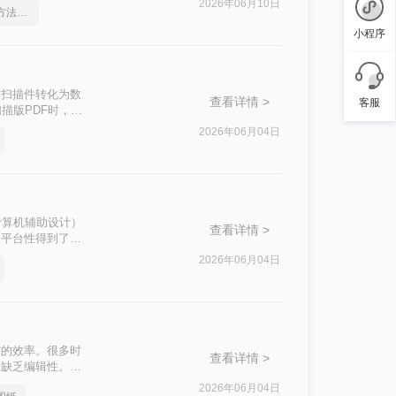
2026年06月10日
pdf在线转cad，实用的方法来了
小程序
质扫描件转化为数
查看详情 >
客服
描版PDF时，常
效率？这本质上是
2026年06月04日
计算机辅助设计）
查看详情 >
跨平台性得到了广
图纸导入CAD
2026年06月04日
AD中的方法。
作的效率。很多时
查看详情 >
但缺乏编辑性。当
“pdf图纸怎么
2026年06月04日