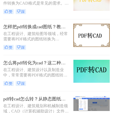
件转换为CAD格式是常见的需求。无
为了一个常见的需求。那么pdf转cad
论是为了进一步编辑、修改还是与其
怎么弄呢？本文将介绍三种将PDF转
赞
踩
他CAD文件进行整合，掌握高效的
换为CAD的方法。
PDF转CAD方法都是非常重要的。那
么PDF怎样转换成CAD呢？本文将详
怎样把pdf转换成cad图纸？教你4种便捷转换操作！
细介绍两种将PDF文件转换为CAD的
在工程设计、建筑绘图等领域，经常
方法，帮助您轻松应对各种需求。
需要将PDF格式的图纸转换为
CAD（计算机辅助设计）格式，以便
赞
踩
进行进一步的编辑和修改。那么怎样
把pdf转换成cad图纸呢？本文将介绍
四种将PDF转换成CAD图纸的高效方
怎么将pdf转化为cad？这二种转换方法试试！
法。每种方法都有其独特的优势和适
在工程设计、建筑设计以及制造业
用场景，用户可以根据自己的需求选
中，常常需要将PDF格式的图纸转换
择最合适的方法。
为CAD（如DWG或DXF）格式以便
赞
踩
进行编辑和修改。那么怎么将pdf转化
为cad呢？。本文将介绍两种将PDF转
化为CAD的方法，帮助您轻松实现
pdf转cad怎么转？从静态图纸到可编辑模型的终极指南！
PDF到CAD的转换。
在工程设计、建筑规划和机械制造领
域，CAD（计算机辅助设计）文件是