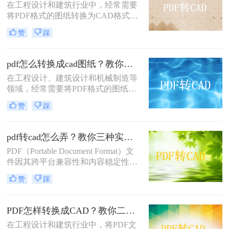
在工程设计和建筑行业中，经常需要
将PDF格式的图纸转换为CAD格式，
以便进行进一步的编辑和修改。那么
赞
踩
PDF图纸怎么转换成CAD呢？本文将
介绍三种常用的将PDF图纸转换为
CAD图纸的方法，帮助您根据不同的
pdf怎么转换成cad图纸？教你这二种简单的方法！
需求选择最合适的方式。
在工程设计、建筑设计和机械制造等
领域，经常需要将PDF格式的图纸转
换为CAD格式，以便进行进一步的编
赞
踩
辑、修改和优化。PDF文件主要是为
了保持文档的格式和布局而设计的，
并不直接支持CAD的矢量图形编辑功
pdf转cad怎么弄？教你三种实用的转换方法！
能，因此转换过程需要借助特定的工
PDF（Portable Document Format）文
具和技术。那么pdf怎么转换成cad图
件因其跨平台兼容性和内容稳定性，
纸呢？本文将介绍两种高效且易于操
在文档分享和存档中得到了广泛应
作的PDF转换成CAD的方法，帮助读
赞
踩
用。然而，在某些专业领域，如建筑
者轻松应对这一需求。
设计、机械绘图等，
CAD（Computer-Aided Design）文件
PDF怎样转换成CAD？教你二个简单方法！
因其强大的绘图和编辑功能而备受青
在工程设计和建筑行业中，将PDF文
睐。因此，将PDF转换为CAD格式成