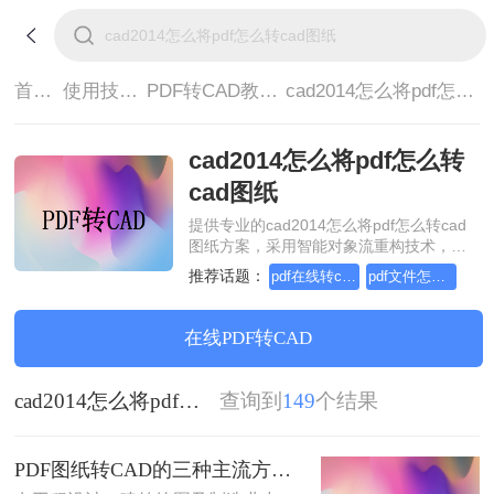
首页>
使用技巧>
PDF转CAD教程>
cad2014怎么将pdf怎么转cad图纸
cad2014怎么将pdf怎么转
cad图纸
提供专业的cad2014怎么将pdf怎么转cad
图纸方案，采用智能对象流重构技术，确
保文档1:1高保真还原且排版不乱码。支持
推荐话题：
pdf在线转cad，实用的方法来了
pdf文件怎么转cad文件，实用方法不要错过
一键批量处理，全链路 SSL 加密保障隐私
安全。助您快速实现cad2014怎么将pdf怎
么转cad图纸，无需安装，高效办公。
在线PDF转CAD
cad2014怎么将pdf怎么转cad图纸
查询到
149
个结果
PDF图纸转CAD的三种主流方法对比（2026实用版）：选对工具效率翻倍！