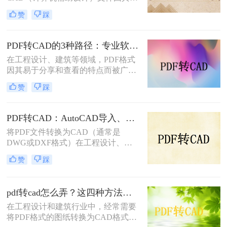
大的图形处理与设计能力发挥着不可
转换为CAD文件的方法。
赞
踩
替代的作用。然而，有时我们拿到的
设计图纸是PDF格式的，为了进行进
一步的编辑和设计，需要将其转换为
PDF转CAD的3种路径：专业软件、在线工具和专用转换器各适合谁！
CAD格式。那么电脑上怎么把pdf转
在工程设计、建筑等领域，PDF格式
换成cad呢？本文将介绍三种将PDF转
因其易于分享和查看的特点而被广泛
换成CAD的方法。
用于存储图纸和技术文档。然而，为
赞
踩
了对这些图纸进行编辑或修改，通常
需要将其转换为CAD格式（如DWG
或DXF）。那么pdf怎么转换成cad
PDF转CAD：AutoCAD导入、在线工具和桌面软件，哪个更适合你！
呢？本文将详细介绍三种将PDF转换
将PDF文件转换为CAD（通常是
为CAD的方法。
DWG或DXF格式）在工程设计、建
筑规划等领域中是一个常见的需求。
赞
踩
那么pdf如何转cad文件呢？本文将介
绍几种常用的转换方法。
pdf转cad怎么弄？这四种方法都特别实用！
在工程设计和建筑行业中，经常需要
将PDF格式的图纸转换为CAD格式，