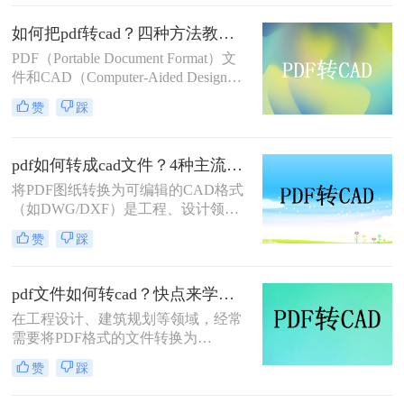
效、精准地转换为可编辑的CAD图纸
如何把pdf转cad？四种方法教你快速转换！
（DWG/DXF格式） 成为工程师的高
频刚需。
PDF（Portable Document Format）文
件和CAD（Computer-Aided Design）
文件在各自的领域内扮演着重要角
赞
踩
色。PDF文件因其跨平台、格式固定
的特点，常用于文档分享和打印；而
CAD文件则广泛应用于工程设计、制
pdf如何转成cad文件？4种主流方法详解！
图等领域。在某些情况下，我们需要
将PDF图纸转换为可编辑的CAD格式
将PDF文件中的图纸转换为CAD格式
（如DWG/DXF）是工程、设计领域
以便进行编辑和修改。那么如何把pdf
的常见需求。由于PDF与CAD文件的
转cad呢？本文将详细介绍四种将PDF
赞
踩
结构差异较大，转换过程可能面临信
转换为CAD的方法。
息丢失或格式错乱。那么pdf如何转成
cad文件呢？本文整理四种主流方法，
pdf文件如何转cad？快点来学一下这三个方法吧
助您高效完成转换。
在工程设计、建筑规划等领域，经常
需要将PDF格式的文件转换为
CAD（计算机辅助设计）格式，以便
赞
踩
进行更深入的编辑和修改。那么pdf文
件如何转cad呢？本文将介绍三种常用