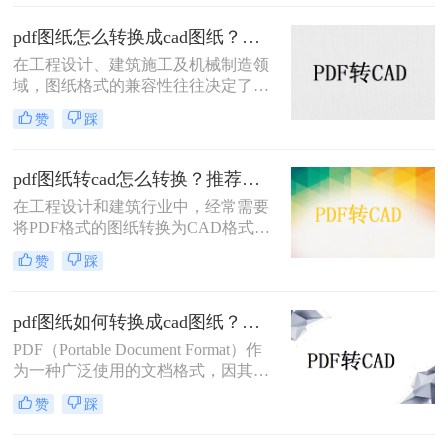
在面对模糊不清的扫描版PDF时，常
常会感到无从下手。那么，扫描的图
pdf图纸怎么转换成cad图纸？这3种方法教会你！
纸怎么转CAD才能既保证精度又提高
在工程设计、建筑施工及机械制造领
效率？这本质上是一个“逆向工程”的
域，图纸格式的兼容性往往决定了工
过程，需要借助专业的工具与合理的
作的效率。很多时候，我们接收到的
流程来实现。
赞
踩
设计文件是PDF格式，这种格式虽然
便于查看和传输，但缺乏编辑性。当
我们需要对图纸进行修改、测量或导
pdf图纸转cad怎么转换？推荐二个实用转换方法！
入到专业设备（如RTK）时，就必须
在工程设计和建筑行业中，经常需要
解决“pdf图纸怎么转换成cad图纸”这
将PDF格式的图纸转换为CAD格式，
一核心难题。
以便进行进一步的编辑和修改。那么
赞
踩
pdf图纸转cad怎么转换呢？本文将介
绍两种常用的将PDF图纸转换为CAD
图纸的方法，帮助您根据不同的需求
pdf图纸如何转换成cad图纸？试试这三种常用方法！
选择最合适的方式
PDF（Portable Document Format）作
为一种广泛使用的文档格式，因其跨
平台、不易被修改的特性而备受青
赞
踩
睐。然而，在工程设计领域，
CAD（Computer-Aided Design）图纸