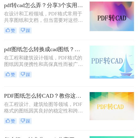
因其可编辑性和精确性成为行业标
pdf转cad怎么弄？分享3个实用可靠的方法！
准。因此，将PDF图纸转换成CAD图
在设计和工程领域，PDF格式常用于
纸成为许多设计师和工程师的常见需
共享图纸和文档，但当需要对这些文
求。那么pdf图纸如何转换成cad图纸
件进行编辑或进一步处理时，转换为
呢？本文将介绍三种将PDF图纸转换
赞
踩
CAD格式便成为了一项重要的任务。
成CAD图纸的方法。
那么pdf转cad怎么弄呢？本文将介绍
三种将PDF转换为CAD的有效方法，
pdf图纸怎么转换成cad图纸？来看看这两种实用方法详解！
帮助您根据自己的需求选择最合适的
在工程和建筑设计领域，PDF格式的
方式。
图纸因其便携性和高保真性而被广泛
使用。然而，为了进行更深入的编辑
赞
踩
和修改，设计师们往往需要将PDF图
纸转换为CAD（计算机辅助设计）格
式。那么pdf图纸怎么转换成cad图纸
PDF图纸怎么转CAD？教你这三种实用方法！
呢？本文将详细介绍两种将PDF图纸
转换为CAD图纸的实用方法。
在工程设计、建筑绘图等领域，PDF
格式的图纸因其良好的稳定性和跨平
台性而得到广泛应用。然而，有时需
赞
踩
要将PDF图纸转换为CAD文件，以便
在CAD软件中进行编辑、修改和进一
步设计。那么PDF图纸怎么转CAD