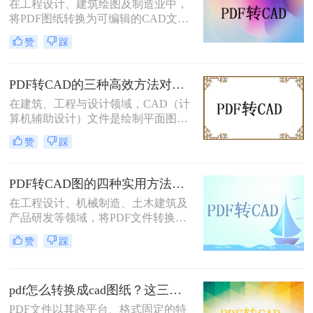
在工程设计、建筑绘图及制造业中，
将PDF图纸转换为可编辑的CAD文件
是高频刚需。面对多种转换途径，如
赞
踩
何根据自身场景快速选择？本文先给
出三种主流方法的横向对比结论，再
逐一详解操作步骤，助你高效决策。
PDF转CAD的三种高效方法对比：精准转换、可编辑、保图层！
在建筑、工程与设计领域，CAD（计
算机辅助设计）文件是绘制平面图、
结构图及施工图的核心载体。然而，
赞
踩
我们经常收到客户或协作方发来的
PDF 格式图纸 —— 这类文件无法直
接用 CAD 软件编辑。因此，将 PDF
PDF转CAD图的四种实用方法对比（2026最新版）：按需选择，效率至上！
转换为可编辑的 DWG/DXF 格式 成
在工程设计、机械制造、土木建筑及
为设计人员的刚需。但转换质量参差
产品研发等领域，将PDF文件转换为
不齐：有的丢失线条，有的图层混
可编辑的CAD图纸（DWG/DXF）是
乱，甚至文字变成乱码。本文从 转换
赞
踩
一项极其常见的操作。CAD（计算机
精度、图层保留、操作难度、文件安
辅助设计）技术使设计师能够在数字
全 四个维度，对比三种主流方案，助
环境中精确创建和修改二维或三维图
您快速选出最适合的那一款。
pdf怎么转换成cad图纸？这三种方法不妨试试！
形，而这些图形广泛用于生产制造、
施工落地等环节。面对不同格式、不
PDF文件以其跨平台、格式固定的特