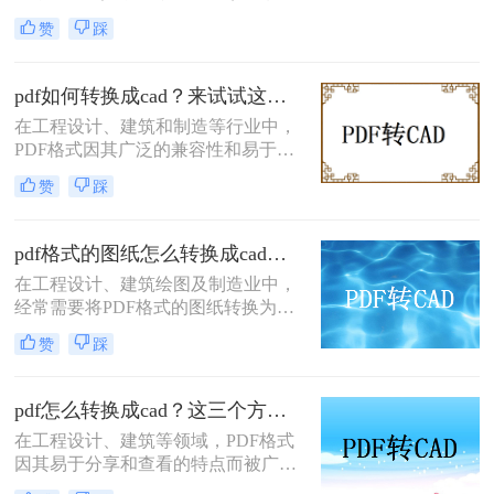
工作的核心。然而，我们常常会遇到
赞
踩
一个棘手的问题：客户、供应商或历
史档案只提供了PDF格式的图纸。
PDF文件虽然便于查看和打印，但其
pdf如何转换成cad？来试试这三种高效的转换方法！
内部的图形通常是不可编辑的“死
在工程设计、建筑和制造等行业中，
图”，无法进行修改、测量或进一步
PDF格式因其广泛的兼容性和易于共
设计。这时，将PDF转换为CAD格式
享的特点而被广泛采用。然而，在某
（如DWG或DXF）就成为了一项至
赞
踩
些情况下，用户可能需要将PDF文件
关重要的技能。
转换为CAD（Computer-Aided
Design）格式，以便进行进一步的编
pdf格式的图纸怎么转换成cad？两种常见方法分享！
辑或与特定的CAD软件兼容。那么
在工程设计、建筑绘图及制造业中，
pdf如何转换成cad呢？本文将详细介
经常需要将PDF格式的图纸转换为
绍三种将PDF转换为CAD的方法。
CAD（Computer-Aided Design）文
赞
踩
件，以便进行进一步的编辑、修改或
设计。那么pdf格式的图纸怎么转换成
cad呢？本文将介绍两种常见且有效的
pdf怎么转换成cad？这三个方法了解一下！
方法来实现这一目标。
在工程设计、建筑等领域，PDF格式
因其易于分享和查看的特点而被广泛
用于存储图纸和技术文档。然而，为