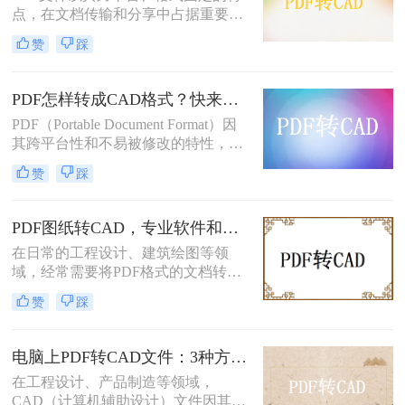
同复杂度的PDF图纸，如何选择最合
点，在文档传输和分享中占据重要地
适的转换方式，直接影响工作效率和
位。然而，当需要对PDF中的图纸进
赞
踩
成果质量。本文先给出四种主流方法
行编辑或设计时，通常需要将其转换
的横向对比结论，再逐一详解操作要
为CAD图纸。那么PDF怎么转换成
点，助您快速决策。
CAD图纸呢？本文将为您介绍三种实
PDF怎样转成CAD格式？快来学习这2个实用方法吧！
用的pdf转cad图纸的方法，帮助您轻
PDF（Portable Document Format）因
松实现这一目标。
其跨平台性和不易被修改的特性，在
工程图纸的分享和存储中广泛应用。
赞
踩
然而，在工程设计和制造领域，
CAD（Computer-Aided Design）图纸
因其可编辑性和精确性成为行业标
PDF图纸转CAD，专业软件和AutoCAD导入哪个更合适！
准。因此，将PDF图纸转换成CAD格
在日常的工程设计、建筑绘图等领
式成为许多设计师和工程师的常见需
域，经常需要将PDF格式的文档转换
求。那么PDF怎样转成CAD格式呢？
为CAD（Computer-Aided Design）文
本文将介绍两种将PDF转换成CAD格
赞
踩
件，以便进行进一步的编辑和修改。
式的方法。
PDF文件因其良好的跨平台兼容性和
内容稳定性而广受欢迎，但CAD文件
电脑上PDF转CAD文件：3种方法按文件大小选，大的别用在线工具！
则因其专业的绘图和编辑功能而备受
在工程设计、产品制造等领域，
青睐。那么PDF文件怎么转换成CAD
CAD（计算机辅助设计）文件因其强
文件呢？本文将介绍两种将PDF文件