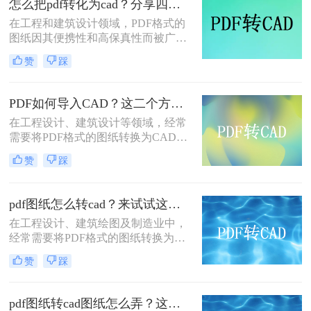
怎么把pdf转化为cad？分享四种转换方案！
呢？本文将介绍三种将PDF图纸转换
在工程和建筑设计领域，PDF格式的
为CAD文件的实用方法。
图纸因其便携性和高保真性而被广泛
使用。然而，为了进行更深入的编辑
赞
踩
和修改，设计师们往往需要将PDF图
纸转换为CAD（计算机辅助设计）格
式。那么怎么把pdf转化为cad呢？本
PDF如何导入CAD？这二个方法可以帮助你解决问题！
文将详细介绍四种将PDF转化为CAD
在工程设计、建筑设计等领域，经常
的方法。
需要将PDF格式的图纸转换为CAD格
式，以便于进一步编辑和使用。然
赞
踩
而，由于PDF文件的特殊性，这一过
程并非总是那么简单。那么PDF如何
导入CAD呢？本文将详细介绍两种高
pdf图纸怎么转cad？来试试这两种实用方法！
效的方法，帮助您轻松实现PDF到
在工程设计、建筑绘图及制造业中，
CAD的转换。
经常需要将PDF格式的图纸转换为
CAD（Computer-Aided Design）文
赞
踩
件，以便进行进一步的编辑、修改或
设计。那么PDF图纸怎么转CAD呢？
本文将介绍两种常见的转换方法。
pdf图纸转cad图纸怎么弄？这三种方法不容错过！