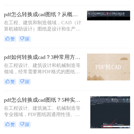
现有的项目中。那么如何将pdf转换成
cad呢？本文将介绍几种常用的方法来
pdf怎么转换成cad图纸？从概念到实体的高效方法全解析！
实现这一转换。
在工程、建筑和制造领域，CAD（计
算机辅助设计）图纸是设计和生产的
核心。然而，我们常常会遇到一个棘
赞
踩
手的问题：客户、合作方或早期项目
资料只提供了PDF格式的图纸。PDF
作为一种通用的浏览格式，完美地保
pdf如何转换成cad？3种常用方法详解！
留了图形的“外观”，但它并非为编辑
在工程设计、建筑设计和机械制造等
而设计，其内部的矢量数据和图元信
领域，经常需要将PDF格式的图纸转
息往往在转换中丢失或变得难以识
换为CAD格式（如DWG或DXF），
别。因此，将PDF准确、高效地转换
赞
踩
以便进行进一步的编辑、修改和优
回可编辑的DWG或DXF等CAD格
化。那么pdf如何转换成cad呢？本文
式，成为许多专业人士的迫切需求。
将介绍几种常用的PDF转CAD的方
pdf怎么转换成cad图纸？5种实测有效方法！
法。
在工程设计、建筑施工、机械制造等
专业领域，PDF图纸因通用性强、防
篡改特性成为交付与存档的“标准语
赞
踩
言”。然而，当面临深化设计、BIM整
合、现场修改等场景时，将PDF高