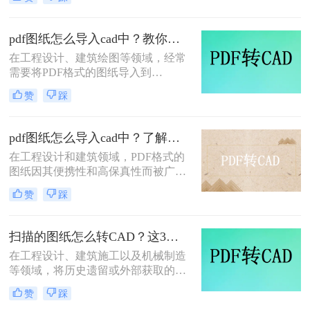
转换成cad呢？本文将介绍四种常见的
PDF转CAD的方法，每种方法都有其
独特的优缺点。
pdf图纸怎么导入cad中？教你二种实用方法！
在工程设计、建筑绘图等领域，经常
需要将PDF格式的图纸导入到
CAD（计算机辅助设计）软件中进行
赞
踩
编辑和修改。PDF作为一种广泛使用
的文档格式，其稳定性和跨平台性得
到了广泛认可。然而，当需要在CAD
pdf图纸怎么导入cad中？了解下这4种方法吧！
环境中对图纸进行精确编辑时，就需
在工程设计和建筑领域，PDF格式的
要将PDF图纸导入CAD软件中。那么
图纸因其便携性和高保真性而被广泛
pdf图纸怎么导入cad中呢？本文将介
使用。然而，为了进行更深入的编辑
绍两种将PDF图纸导入CAD中的方
赞
踩
和修改，设计师们往往需要将PDF图
法。
纸导入到CAD（计算机辅助设计）软
件中。那么pdf图纸怎么导入cad中
扫描的图纸怎么转CAD？这3个方法了解一下~
呢？本文将详细介绍四种将PDF图纸
在工程设计、建筑施工以及机械制造
导入CAD的方法。
等领域，将历史遗留或外部获取的纸
质扫描件转化为数字化的CAD文件是
赞
踩
一项高频且核心的需求。很多工程师