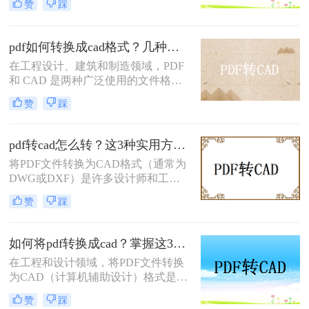
赞
踩
了对这些图纸进行编辑或修改，通常
需要将其转换为CAD格式（如DWG
或DXF）。那么pdf怎么转换成cad
pdf如何转换成cad格式？几种常见方法与详细指南！
呢？本文将介绍三种实现这一目标的
在工程设计、建筑和制造领域，PDF
方法。
和 CAD 是两种广泛使用的文件格
式。PDF 文件通常用于查看和共享设
赞
踩
计图纸，而 CAD 文件（如 DWG 或
DXF）则用于编辑和修改设计。将
PDF 转换为 CAD 格式的需求非常普
pdf转cad怎么转？这3种实用方法试试看！
遍，但这一过程可能会面临精度丢
将PDF文件转换为CAD格式（通常为
失、图层混乱等问题。那么pdf如何转
DWG或DXF）是许多设计师和工程
换成cad格式呢？本文将详细介绍四种
师日常工作中的一部分。那么pdf转
常见的 PDF 转 CAD 方法，帮助您选
赞
踩
cad怎么转呢？下面介绍几种常用的转
择最适合的解决方案。
换方法。
如何将pdf转换成cad？掌握这3招就够了
在工程和设计领域，将PDF文件转换
为CAD（计算机辅助设计）格式是非
常常见的需求。这允许设计师们能够
赞
踩
编辑、修改原始设计图或将其集成到