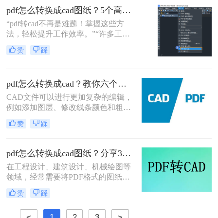
的方法，帮助您顺利完成PDF到CAD
pdf怎么转换成cad图纸？5个高效方法详解！
图的转换。
“pdf转cad不再是难题！掌握这些方
法，轻松提升工作效率。”“许多工程
师和设计师都在问：‘PDF怎么转换成
赞
踩
CAD图纸？’ 其实，通过几种高效方
法，你可以快速解决这一痛点，避免
信息丢失和操作繁琐的困扰。”
pdf怎么转换成cad？教你六个方法
CAD文件可以进行更加复杂的编辑，
例如添加图层、修改线条颜色和粗细
等，而PDF文件则只能进行简单的编
赞
踩
辑操作。CAD软件中还可以添加文字
注释、标注、尺寸和符号，这些功能
大大提高了设计的灵活性和精度。下
pdf怎么转换成cad图纸？分享3种好用的转换方法！
面给大家分享几种能够将PDF文件转
在工程设计、建筑设计、机械绘图等
换成CAD图纸的方法，一起来学习下
领域，经常需要将PDF格式的图纸转
pdf怎么转换成cad吧。
换为CAD格式以便进行编辑、修改和
赞
踩
进一步设计。由于PDF文件通常包含
高质量的图形和文本，但缺乏CAD软
<
1
2
3
>
件所需的矢量图形数据和编辑功能，