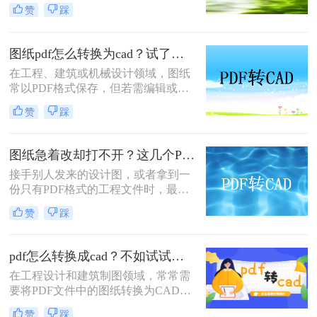
以便进行进一步的编辑和修改。那么
赞
踩
pdf转cad怎么弄呢？本文将介绍四种
常用的将PDF图纸转换为CAD图纸的
方法，帮助您根据不同的需求选择最
图纸pdf怎么转换为cad？试了几个办法，确实能用！
合适的方式。
在工程、建筑或机械设计领域，图纸
常以PDF格式保存，但若需编辑或修
改，需将其转换为CAD格式（如
赞
踩
DWG或DXF）。那么图纸pdf怎么转
换为cad呢？本文将介绍几种高效的方
法，帮助您完成转换。
图纸急着改却打不开？这几个PDF转CAD的方法真管用！
接手别人发来的设计图，或者拿到一
份只有PDF格式的工程文件时，最让
人头疼的就是没法直接修改尺寸和线
赞
踩
条。遇到这种情况，大家通常都会四
处搜索“pdf怎么转换成cad图纸”，希
望能快速把文件变成可编辑的DWG
pdf怎么转换成cad？不如试试这四个方法！
或DXF格式。
在工程设计和建筑制图领域，常常需
要将PDF文件中的图纸转换为CAD格
式以便进行编辑和修改。那么pdf怎么
赞
踩