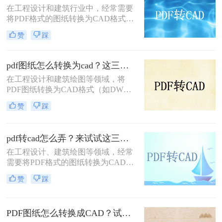
在工程设计和建筑行业中，经常需要
将PDF格式的图纸转换为CAD格式，
以便进行进一步的编辑和修改。那么
赞
踩
pdf图纸转cad图纸怎么弄呢？本文将
介绍三种常用的将PDF图纸转换为
CAD图纸的方法，帮助您根据不同的
pdf图纸怎么转换为cad？这三种方法教会你！
需求选择最合适的方式。
在工程设计和建筑绘图等领域，将
PDF图纸转换为CAD格式（如DWG
或DXF）是一项常见的需求。这不仅
赞
踩
便于进一步编辑和修改，还能更好地
与CAD软件兼容。那么pdf图纸怎么
转换为cad呢？本文将介绍三种有效的
pdf转cad怎么弄？来试试这三种转换方法！
PDF转CAD的方法。
在工程设计、建筑绘图等领域，经常
需要将PDF格式的图纸转换为CAD格
式以便进行编辑和修改。那么pdf转
赞
踩
cad怎么弄呢？本文将介绍三种将PDF
转换为CAD文件的实用方法。
PDF图纸怎么转换成CAD？试试这三个转换方法！