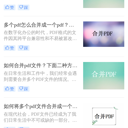
们可能需要将多个PDF文件合并成一
赞
踩
个，以方便查阅和管理。那么，怎么
把多个pdf文件合并成一个呢？下面将
为大家介绍三种方法。
多个pdf怎么合并成一个pdf？这三种方法最好用！
在数字化办公的时代，PDF格式的文
件因其跨平台兼容性和不易被篡改的
特性而广受欢迎。然而，在日常工作
赞
踩
中，我们可能会遇到需要合并多个
PDF文件的情况。这时，一个高效、
便捷的合并工具或方法就显得尤为重
如何合并pdf文件？下面二种方法马上教会你！
要。那么多个pdf怎么合并成一个pdf
在日常生活和工作中，我们经常会遇
呢？本文将介绍几种常见的合并多个
到需要合并多个PDF文件的情况。比
PDF文件为一个PDF的方法，帮助你
如，你可能需要将多个PDF文件合并
轻松应对这一需求。
赞
踩
成一个文档，以便于归档、分享或打
印。那么，如何合并pdf文件呢？本文
将介绍两种简单而有效的方法供大家
如何将多个pdf文件合并成一个？教你三招轻松搞定！
参考。
在现代社会，PDF文件已经成为了我
们日常生活中不可或缺的一部分。无
论是办公工作还是个人文档整理，我