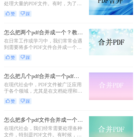
处理大量的PDF文件。有时，为了方
便查阅和传输，我们可能需要将多个
赞
踩
PDF文件合并成一个。本文将介绍如
何将3个PDF合成1个PDF，帮助读者
轻松实现文件合并的需求。
怎么把两个pdf合并成一个？教你2种简单方法！
在日常工作或学习中，我们常常会遇
到需要将多个PDF文件合并成一个的
情况。无论是为了整理文档、减少文
赞
踩
件数量，还是为了方便传输和分享，
合并PDF文件是一个非常方便的操
作。那么怎么把两个pdf合并成一个​
怎么把几个pdf合并成一个pdf文件？教你一招轻松搞定！
呢？本文将为大家介绍几种简单易行
在现代社会中，PDF文件被广泛应用
的方法，让您轻松合并PDF文件。
于各个领域，尤其是在文档处理和文
献资料整理方面。有时候，我们需要
赞
踩
将多个PDF文件合并成一个PDF文
件，以便于我们更好地管理和查阅。
那么，怎么把几个pdf合并成一个pdf
怎么把多个pdf文件合并成一个？学会这三种方法，再也不用担心文件分散了！
文件呢？本文将为你详细解答。
在现代社会，我们经常需要处理各种
文件，特别是PDF文件。有时候，我