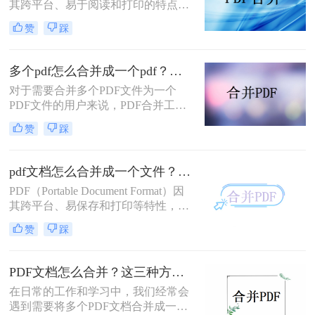
其跨平台、易于阅读和打印的特点，
成为了我们日常工作中不可或缺的一
赞
踩
部分。然而，当需要处理多个PDF文
件时，将它们合并成一个文件往往会
更加方便。那么PDF合并怎么弄呢？
多个pdf怎么合并成一个pdf？这二种操作方法十分简单！
本文将为您详细介绍几种PDF合并的
对于需要合并多个PDF文件为一个
方法，帮助您轻松完成PDF文件的合
PDF文件的用户来说，PDF合并工具
并。
是非常有用的。无论是在学习、工作
赞
踩
还是日常生活中，我们常常会遇到需
要将多个PDF文件合并在一起的情
况。那么多个PDF怎么合并成一个
pdf文档怎么合并成一个文件？这二种操作方法十分简单！
PDF呢？本文将为大家介绍一些常用
PDF（Portable Document Format）因
的方法和工具，帮助大家轻松完成
其跨平台、易保存和打印等特性，成
PDF文件的合并。
为了文档传输和阅读的重要格式。在
赞
踩
日常工作中，我们经常需要将多个
PDF文档合并成一个文件，以便于查
阅和管理。那么pdf文档怎么合并成一
PDF文档怎么合并？这三种方法分享给你！
个文件呢？以下，我将为您介绍两种
在日常的工作和学习中，我们经常会
常用的PDF合并方法。
遇到需要将多个PDF文档合并成一个