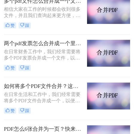
多个pdf文件怎么合并成一个文件？教你二招轻松摆平！
相信大家在工作的时候都会收到很多
文件，并且我们查询起来更方便，对
某些文件进行了综合和归纳，因此，
赞
踩
当某些同类文件PDF文档希望将它们
全部放入同一PDF文档，这对我们的
工作是有益的，工作效率也会大大提
两个pdf发票怎么合并成一个里面？分享合并pdf的二个方法！
高，所以，怎样才能把多个PDF文件
在日常财务工作中，我们经常需要将
迅速合并为一个PDF文件？今日小编
多个PDF发票合并成一个文件，以便
推荐一种非常有效的合并多个pdf文档
于管理和归档。那么两个PDF发票怎
方法，帮助您快速实现多个pdf文件怎
赞
踩
么合并成一个里面呢？下面将介绍两
么合并成一个文件！
种简单实用的方法，帮助你轻松将两
个PDF发票合并成一个文件。
如何将多个PDF文件合并？这三种合并方法看看！
在日常生活和工作中，我们经常需要
将多个PDF文件合并成一个，以便于
管理、分享或打印。PDF文件格式的
赞
踩
普及使得这种需求变得越来越普遍。
那么如何将多个PDF文件合并呢？本
文将介绍几种常用的方法，帮助你轻
PDF怎么6张合并为一页？快来看看这二种方法！
松实现多个PDF文件的合并。