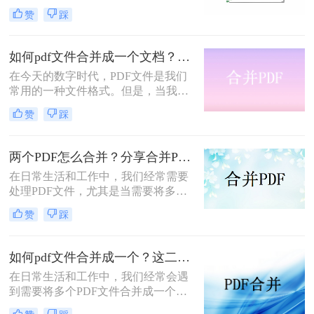
的情况。这种需求在整理报告、收集
赞
踩
资料或准备演示文稿时尤为常见。那
么PDF文档怎么合并呢？下面，我们
将介绍三种高效的方法，帮助您轻松
如何pdf文件合并成一个文档？三种合并方法教会你！
地将多个PDF文档合并成一个。
在今天的数字时代，PDF文件是我们
常用的一种文件格式。但是，当我们
需要将多个PDF文件合并成一个文档
赞
踩
时，很多人不知道该怎么做。本文将
为您详细介绍如何pdf文件合并成一个
文档的方法，让您轻松应对这个问
两个PDF怎么合并？分享合并PDF的三个方法！
题。
​在日常生活和工作中，我们经常需要
处理PDF文件，尤其是当需要将多个
PDF文件合并为一个时。合并PDF文
赞
踩
件可以方便我们管理和分享信息，提
高工作效率。那么两个PDF怎么合并
呢？本文将为您介绍几种简单易行的
如何pdf文件合并成一个？这二种操作方法十分简单！
方法，帮助您轻松合并两个PDF文
在日常生活和工作中，我们经常会遇
件。
到需要将多个PDF文件合并成一个的
情况。这种需求在整理报告、收集资