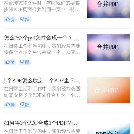
在处理PDF文件时，有时我们需要将
多张PDF页面合并到同一页中，特别
是在制作手册、小册子或需要将多个
赞
踩
图像合并到单个页面时。那么PDF怎
么6张合并为一页呢？本文将介绍两
种将6张PDF页面合并为一页的方法，
怎么把3个pdf文件合成一个？分享这三个方法可以给您！
帮助读者高效地完成这一任务。
在日常工作和学习中，我们经常需要
将多个PDF文件合并成一个，以便于
查阅、分享或存档。那么怎么把3个
赞
踩
PDF文件合成一个呢？本文将介绍三
种将三个PDF文件合并为一个的实用
方法，帮助读者轻松应对这一需求。
5个PDF怎么放进一个PDF里？教你3种简单的方法！
在日常生活和工作中，我们经常会遇
到需要将多个PDF文件合并为一个的
情况。这样做不仅方便了文件的存储
赞
踩
和传输，也提高了阅读效率。那么5
个PDF怎么放进一个PDF里呢？下面
将介绍三种将5个PDF放进一个PDF里
如何将3个PDF合成1个PDF？教你二种方法快速合并！
的方法，帮助读者轻松完成合并任
在日常工作和学习中，我们经常需要
务。