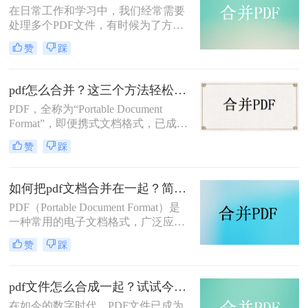
​在日常工作和学习中，我们经常需要
处理多个PDF文件，有时候为了方便
查阅和管理，我们需要将这些PDF文
赞
踩
件合并成一个。那么如何合并pdf文件
呢？本文将介绍几种简单而实用的方
法来合并PDF文件。
pdf怎么合并？这三个方法轻松合并pdf！
PDF，全称为“Portable Document
Format”，即便携式文档格式，已成为
现代工作和学习中不可或缺的文件格
赞
踩
式。由于其跨平台、不易编辑、保护
原始布局和字体等优点，PDF文件在
许多场合都得到了广泛应用。然而，
如何把pdf文档合并在一起？简单易操作的二种方法！
当我们需要整合多个PDF文件时，pdf
PDF（Portable Document Format）是
怎么合并就成了一个关键问题。本文
一种常用的电子文档格式，广泛应用
将介绍几种简单易懂的PDF合并方
于电子书、合同、报告等场景。有
法。
赞
踩
时，我们可能需要将多个PDF文档合
并为一个文件，以方便阅读或打印。
那么，如何把pdf文档合并在一起呢？
pdf文件怎么合成一起？试试今天的方法！
下面我们将为您介绍合并PDF文档的
在如今的数字时代，PDF文件已成为