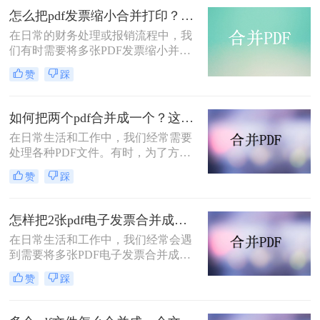
的PDF合并方法，帮助您轻松实现
怎么把pdf发票缩小合并打印？分享三种方法帮助你解决！
PDF文件的合并。
​在日常的财务处理或报销流程中，我
们有时需要将多张PDF发票缩小并合
并后打印，以节省纸张并方便存档。
赞
踩
那么怎么把PDF发票缩小合并打印
呢？下面将介绍三种实用的方法，帮
助你轻松实现PDF发票的缩小合并打
如何把两个pdf合并成一个？这两个方法就够用啦!
印。
在日常生活和工作中，我们经常需要
处理各种PDF文件。有时，为了方便
查阅或存档，我们可能希望将多个
赞
踩
PDF文件合并成一个。本文将详细介
绍如何把两个pdf合并成一个，帮助读
者轻松实现这一需求。
怎样把2张pdf电子发票合并成一张pdf？这两种方法很实用！
在日常生活和工作中，我们经常会遇
到需要将多张PDF电子发票合并成一
张的情况，以便于保存、打印或发送
赞
踩
给他人。下面将介绍怎样把2张PDF电
子发票合并成一张PDF，以满足不同
的需求。