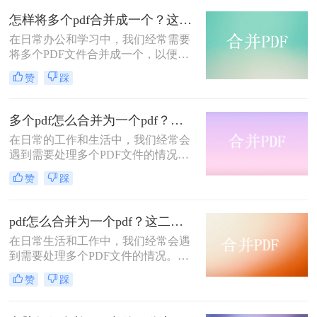
更好地管理和分享信息。那么，两个
怎样将多个pdf合并成一个？这三种操作方法十分简单!
PDF如何合并呢？本文将为您介绍几
​在日常办公和学习中，我们经常需要
种常见且实用的方法。
将多个PDF文件合并成一个，以便于
管理和分享。那么怎样将多个pdf合并
赞
踩
成一个呢？本文将介绍三种将多个
PDF合并成一个文件的方法，帮助您
高效完成文件整合。
多个pdf怎么合并为一个pdf？这三种方法可以试一试！
在日常的工作和生活中，我们经常会
遇到需要处理多个PDF文件的情况。
为了方便查阅、分享或存储，将多个
赞
踩
PDF文件合并成一个单独的PDF文件
成为了一个常见的需求。那么多个pdf
怎么合并为一个pdf呢？本文将为您介
pdf怎么合并为一个pdf？这二种方法都可以合并！
绍三种实用的方法，帮助您轻松实现
在日常生活和工作中，我们经常会遇
多个PDF文件的合并。
到需要处理多个PDF文件的情况。有
时，为了更方便地查阅、分享或存
赞
踩
储，我们会希望将这些分散的PDF文
件合并成一个单独的PDF文件。本文
将详细介绍pdf怎么合并为一个pdf，