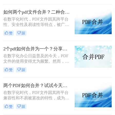
上合并PDF文件的方法，帮助您轻松
实现文件整合。
如何两个pdf文件合并？二种合并方法任你选择！
在数字化时代，PDF文件因其跨平台
性、安全性及易读性等特点，被广泛
用于各种场景，如工作汇报、学术研
赞
踩
究、资料共享等。然而，有时我们需
要将多个PDF文件合并成一个，以便
于统一管理和传阅。本文将详细介绍
2个pdf如何合并为一个？分享三种方法帮助你解决！
如何两个pdf文件合并，帮助您轻松完
在数字化办公日益普及的今天，PDF
成这一任务。
文件的使用变得尤为频繁。然而，有
时候我们可能会遇到需要将两个或多
赞
踩
个PDF文件合并为一个的情况，以便
于更好地管理、分享或打印。那么，
2个pdf如何合并为一个呢？本文将为
两个PDF如何合并？试试今天这两个方法！
您详细介绍几种实用的方法。
在数字化时代，PDF文件因其跨平台
兼容性和不易被篡改的特性，成为了
我们工作、学习和生活中不可或缺的
赞
踩
一部分。然而，有时候我们需要将两
个或多个PDF文件合并成一个，以便