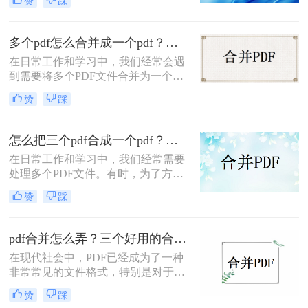
赞
踩
料或准备演示文稿时尤为常见。合并
后的PDF文件不仅便于管理和分享，
还能提高查阅效率。那么如何pdf文件
多个pdf怎么合并成一个pdf？分享简单易操作的三种方法！
合并成一个呢？下面，我们将介绍几
在日常工作和学习中，我们经常会遇
种简单有效的方法，帮助您轻松地将
到需要将多个PDF文件合并为一个的
多个PDF文件合并成一个。
情况。例如，你可能需要将多个章节
赞
踩
的PDF文件合并为一个完整的书籍，
或者将多个报告的PDF文件合并为一
个总的报告。下面，我将为你详细介
怎么把三个pdf合成一个pdf？教你三招轻松摆平！
绍多个PDF怎么合并成一个PDF。
在日常工作和学习中，我们经常需要
处理多个PDF文件。有时，为了方便
查阅和分享，我们可能希望将这些
赞
踩
PDF文件合并成一个。下面将详细介
绍怎么把三个pdf合成一个pdf，帮助
你更好地整理和管理文件。
pdf合并怎么弄？三个好用的合并方法分享！
在现代社会中，PDF已经成为了一种
非常常见的文件格式，特别是对于需
要保持文件格式不变的场合，PDF非
赞
踩
常有用。而对于一些需要合并多个