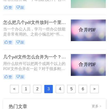
PDF文件可以帮助您更好地组织文
赞
踩
件、简化文档管理和提高工作效率。
那么如何将两个pdf文件合并成一个
呢？本文将介绍三种实用的方法，帮
怎么把几个pdf文件放到一个里面？试试这几个方法！
助您将两个PDF文件合并成一个。
当一个办公人员，学习一些办公技能
是非常有用的。之前小编总对“书到
用时就恨少”这句话非常不以为然，
赞
踩
直到真正遇到的时候，才明白这句话
的道理。因此也建议大家在休闲的时
候多学点东西，等用到的时候也不会
几个pdf文件怎么合并为一个？两种简单方法分享！
变得手忙脚乱。你知道怎么怎么把几
用什么软件可以把两个或两个以上的
个pdf文件放到一个里面吗？今日小编
PDF文件合并在一起？对于很多刚进
就跟你分享如何把PDF合并在一起。
入职场的朋友来说，因为没有经常接
赞
踩
触到PDF格式的文件，编辑这类文件
的经验几乎为零。这种格式的文件不
<
1
2
3
4
5
6
>
是不能直接编辑吗？那要怎么将其合
并呢。事实上，可以编辑单个PDF文
件，甚至合在一起两个PDF文件，都
是可以做到的，今天就来给大家讲讲
热门文章
更多 >