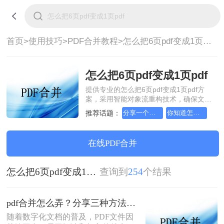
首页>
使用技巧>
PDF合并教程>
怎么把6页pdf变成1页pdf
怎么把6页pdf变成1页pdf
提供专业的怎么把6页pdf变成1页pdf方
案，采用智能对象流重构技术，确保文档
1:1高保真还原且排版不乱码。支持一键批
推荐话题：
分享一个让你惊叹不已的合并pdf方法
你知道怎么解决合并pdf文件吗？
量处理，全链路 SSL 加密保障隐私安全。
助您快速实现怎么把6页pdf变成1页pdf，
无需安装，高效办公。
在线PDF合并
怎么把6页pdf变成1页pdf
查询到
254
个结果
pdf合并怎么弄？分享三种方法帮助你解决！
随着数字化文档的普及，PDF文件因