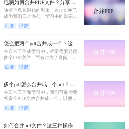
电脑如何合并PDF文件？分享常用的三种操作方法！
帮助您轻松应对这一需求。
随着信息化时代的到来，PDF文件已
成为我们日常办公、学习中的重要资
料格式。然而，当需要处理多个PDF
赞
踩
文件时，合并它们成为一个单一的文
件往往会更为方便。那么，电脑如何
合并pdf文件呢？下面，本文将为大家
怎么把两个pdf合并成一个？这四种方法帮你轻松搞定！
详细介绍几种常见的合并PDF文件的
在日常工作或学习中，经常需要处理
方法。
多个PDF文件，而有时为了查阅、分
享或存档的方便，我们可能希望将这
赞
踩
些PDF文件合并成一个。那么怎么把
两个pdf合并成一个呢？本文将详细介
绍几种简单而实用的方法，帮助你轻
多个pdf怎么合并成一个pdf？分享合并pdf的三个方法！
松地将两个PDF文件合并成一个。
在日常工作和学习中，我们可能需要
将多个PDF文件合并成一个，以便于
查阅、分享或存档。合并PDF文件的
赞
踩
过程相对简单，有多种方法可以实
现。那么多个pdf怎么合并成一个pdf
呢？本文将介绍几种常用的方法，帮
如何合并pdf文件？这三种操作方法十分简单！
助你轻松将多个PDF合并成一个。