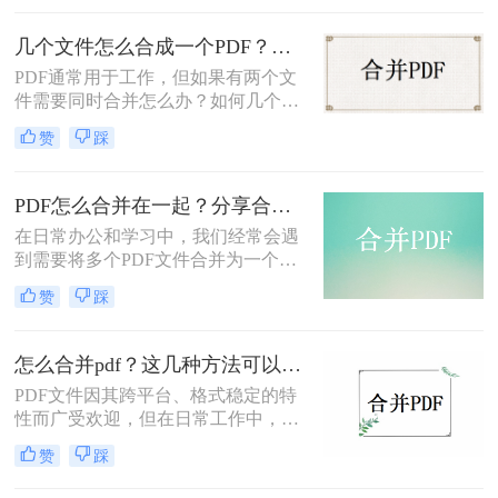
PDF文件成一个文件的情况来说，那
么PDF合并怎么弄呢？下面将为大家
几个文件怎么合成一个PDF？这三种操作方法十分简单!！
介绍三种方法，帮助大家快速、方便
PDF通常用于工作，但如果有两个文
地解决这个问题。
件需要同时合并怎么办？如何几个文
件怎么合成一个PDF？如果你想将多
赞
踩
个PDF文件合并成一个PDF文件，那
么你可以使用第三方工具。在这里，
我想与大家分享PDF合并的方法技
PDF怎么合并在一起？分享合并PDF的三个方法！
巧。
在日常办公和学习中，我们经常会遇
到需要将多个PDF文件合并为一个文
件的情况。无论是为了方便查阅、节
赞
踩
省存储空间还是其他需求，合并PDF
文件都是一项非常实用的技能。那么
PDF怎么合并在一起呢？本文将为您
怎么合并pdf？这几种方法可以帮到你！
介绍几种常见的合并PDF文件的方
​PDF文件因其跨平台、格式稳定的特
法，帮助您轻松完成这项任务。
性而广受欢迎，但在日常工作中，我
们可能需要将多个PDF文件合并为一
赞
踩
个，以便于查阅和分享。那么怎么合
并PDF呢？本文将为您介绍三种实用