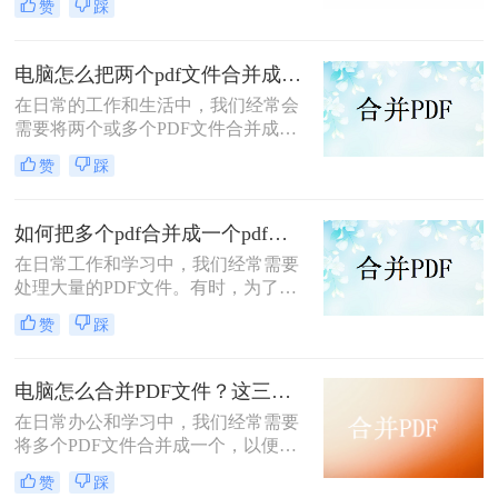
赞
踩
们都经常需要处理大量的PDF文件。
那么如何将多个pdf文件合并成一个
呢？本文将详细介绍几种快速、简便
电脑怎么把两个pdf文件合并成一个？这二招分分钟解决！
的方法，帮助您合并PDF文件，提高
在日常的工作和生活中，我们经常会
工作效率。
需要将两个或多个PDF文件合并成一
个，以便于分享、保存或打印。本文
赞
踩
将详细介绍电脑怎么把两个pdf文件合
并成一个，帮助您轻松完成这项任
务。
如何把多个pdf合并成一个pdf？分享二种方法帮助你解决！
在日常工作和学习中，我们经常需要
处理大量的PDF文件。有时，为了方
便查阅和管理，我们会希望将多个
赞
踩
PDF文件合并成一个。那么如何把多
个pdf合并成一个pdf呢？本文将介绍
几种实用的方法，帮助你轻松实现多
电脑怎么合并PDF文件？这三种方法不要错过！
个PDF文件的合并。
在日常办公和学习中，我们经常需要
将多个PDF文件合并成一个，以便于
统一管理和分享。那么电脑怎么合并
赞
踩
PDF文件呢？本文将介绍几种在电脑