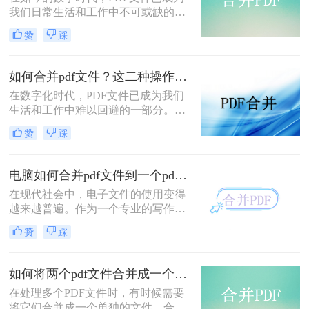
详细步骤与技巧。
我们日常生活和工作中不可或缺的一
部分。然而，当我们需要将多个PDF
赞
踩
文件合成为一个文件时，确实需要一
些技巧和工具来完成。那么pdf文件怎
么合成一起呢？本文将为你介绍一简
如何合并pdf文件？这二种操作方法十分简单！
单而有效的方法，帮助你完美整合多
在数字化时代，PDF文件已成为我们
个PDF文件。
生活和工作中难以回避的一部分。然
而，有时我们会遇到需要合并多个
赞
踩
PDF文件的情况，比如需要把多个章
节的电子书合并成一个完整的文件，
或者将多个报告整合成一个统一的文
电脑如何合并pdf文件到一个pdf？这二招分分钟解决！
档。那么，如何合并PDF文件呢？本
在现代社会中，电子文件的使用变得
文将为你介绍二种省时高效的解决方
越来越普遍。作为一个专业的写作专
案。
家，你可能经常需要合并多个PDF文
赞
踩
件成一个PDF文件。那么，电脑如何
合并pdf文件到一个pd呢？本文将为您
介绍二种简单而高效的方法。
如何将两个pdf文件合并成一个？这三个方法就够用啦！
​在处理多个PDF文件时，有时候需要
将它们合并成一个单独的文件。合并