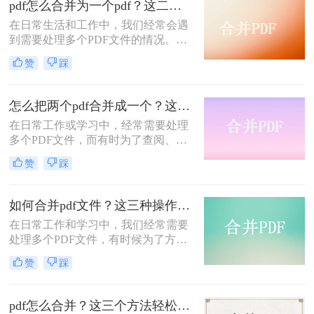
pdf怎么合并为一个pdf？这二种方法都可以合并！
详细介绍几种常见的合并PDF文件的
在日常生活和工作中，我们经常会遇
方法。
到需要处理多个PDF文件的情况。有
时，为了更方便地查阅、分享或存
赞
踩
储，我们会希望将这些分散的PDF文
件合并成一个单独的PDF文件。本文
将详细介绍pdf怎么合并为一个pdf，
怎么把两个pdf合并成一个？这四种方法帮你轻松搞定！
帮助您轻松应对这一需求。
在日常工作或学习中，经常需要处理
多个PDF文件，而有时为了查阅、分
享或存档的方便，我们可能希望将这
赞
踩
些PDF文件合并成一个。那么怎么把
两个pdf合并成一个呢？本文将详细介
绍几种简单而实用的方法，帮助你轻
如何合并pdf文件？这三种操作方法十分简单！
松地将两个PDF文件合并成一个。
​在日常工作和学习中，我们经常需要
处理多个PDF文件，有时候为了方便
查阅和管理，我们需要将这些PDF文
赞
踩
件合并成一个。那么如何合并pdf文件
呢？本文将介绍几种简单而实用的方
法来合并PDF文件。
pdf怎么合并？这三个方法轻松合并pdf！