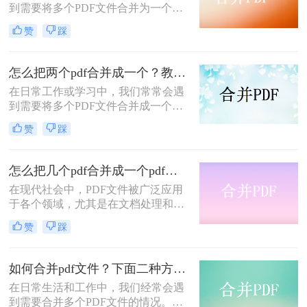
到需要将多个PDF文件合并为一个的
情况。这样做不仅方便了文件的存储
赞
踩
和传输，也提高了阅读效率。那么5
个PDF怎么放进一个PDF里呢？下面
将介绍三种将5个PDF放进一个PDF里
怎么把两个pdf合并成一个？教你2种简单方法！
的方法，帮助读者轻松完成合并任
在日常工作或学习中，我们常常会遇
务。
到需要将多个PDF文件合并成一个的
情况。无论是为了整理文档、减少文
赞
踩
件数量，还是为了方便传输和分享，
合并PDF文件是一个非常方便的操
作。那么怎么把两个pdf合并成一个​
怎么把几个pdf合并成一个pdf文件？教你一招轻松搞定！
呢？本文将为大家介绍几种简单易行
在现代社会中，PDF文件被广泛应用
的方法，让您轻松合并PDF文件。
于各个领域，尤其是在文档处理和文
献资料整理方面。有时候，我们需要
赞
踩
将多个PDF文件合并成一个PDF文
件，以便于我们更好地管理和查阅。
那么，怎么把几个pdf合并成一个pdf
如何合并pdf文件？下面二种方法马上教会你！
文件呢？本文将为你详细解答。
在日常生活和工作中，我们经常会遇
到需要合并多个PDF文件的情况。比