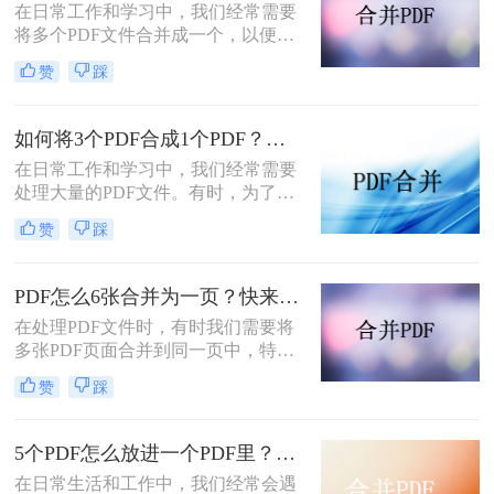
在日常工作和学习中，我们经常需要
将多个PDF文件合并成一个，以便于
查阅、分享或存档。那么怎么把3个
赞
踩
PDF文件合成一个呢？本文将介绍三
种将三个PDF文件合并为一个的实用
方法，帮助读者轻松应对这一需求。
如何将3个PDF合成1个PDF？教你二种方法快速合并！
在日常工作和学习中，我们经常需要
处理大量的PDF文件。有时，为了方
便查阅和传输，我们可能需要将多个
赞
踩
PDF文件合并成一个。本文将介绍如
何将3个PDF合成1个PDF，帮助读者
轻松实现文件合并的需求。
PDF怎么6张合并为一页？快来看看这二种方法！
在处理PDF文件时，有时我们需要将
多张PDF页面合并到同一页中，特别
是在制作手册、小册子或需要将多个
赞
踩
图像合并到单个页面时。那么PDF怎
么6张合并为一页呢？本文将介绍两
种将6张PDF页面合并为一页的方法，
5个PDF怎么放进一个PDF里？教你3种简单的方法！
帮助读者高效地完成这一任务。
在日常生活和工作中，我们经常会遇