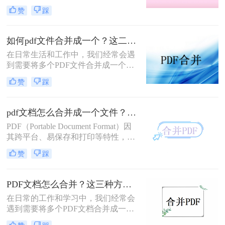
需要将多个PDF文件合并成一个文档
赞
踩
时，很多人不知道该怎么做。本文将
为您详细介绍如何pdf文件合并成一个
文档的方法，让您轻松应对这个问
如何pdf文件合并成一个？这二种操作方法十分简单！
题。
在日常生活和工作中，我们经常会遇
到需要将多个PDF文件合并成一个的
情况。这种需求在整理报告、收集资
赞
踩
料或准备演示文稿时尤为常见。合并
后的PDF文件不仅便于管理和分享，
还能提高查阅效率。那么如何pdf文件
pdf文档怎么合并成一个文件？这二种操作方法十分简单！
合并成一个呢？下面，我们将介绍几
PDF（Portable Document Format）因
种简单有效的方法，帮助您轻松地将
其跨平台、易保存和打印等特性，成
多个PDF文件合并成一个。
为了文档传输和阅读的重要格式。在
赞
踩
日常工作中，我们经常需要将多个
PDF文档合并成一个文件，以便于查
阅和管理。那么pdf文档怎么合并成一
PDF文档怎么合并？这三种方法分享给你！
个文件呢？以下，我将为您介绍两种
在日常的工作和学习中，我们经常会
常用的PDF合并方法。
遇到需要将多个PDF文档合并成一个
的情况。这种需求在整理报告、收集