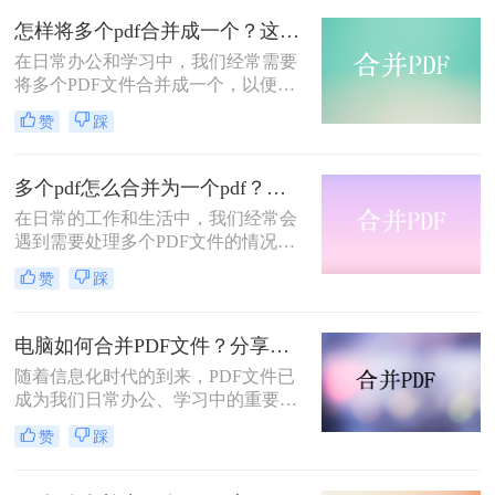
实现文件整合。
怎样将多个pdf合并成一个？这三种操作方法十分简单!
​在日常办公和学习中，我们经常需要
将多个PDF文件合并成一个，以便于
管理和分享。那么怎样将多个pdf合并
赞
踩
成一个呢？本文将介绍三种将多个
PDF合并成一个文件的方法，帮助您
高效完成文件整合。
多个pdf怎么合并为一个pdf？这三种方法可以试一试！
在日常的工作和生活中，我们经常会
遇到需要处理多个PDF文件的情况。
为了方便查阅、分享或存储，将多个
赞
踩
PDF文件合并成一个单独的PDF文件
成为了一个常见的需求。那么多个pdf
怎么合并为一个pdf呢？本文将为您介
电脑如何合并PDF文件？分享常用的三种操作方法！
绍三种实用的方法，帮助您轻松实现
随着信息化时代的到来，PDF文件已
多个PDF文件的合并。
成为我们日常办公、学习中的重要资
料格式。然而，当需要处理多个PDF
赞
踩
文件时，合并它们成为一个单一的文
件往往会更为方便。那么，电脑如何
合并pdf文件呢？下面，本文将为大家