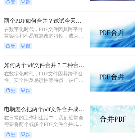
赞
踩
中，我们可能会遇到需要合并多个
PDF文件的情况。这时，一个高效、
便捷的合并工具或方法就显得尤为重
两个PDF如何合并？试试今天这两个方法！
要。那么多个pdf怎么合并成一个pdf
在数字化时代，PDF文件因其跨平台
呢？本文将介绍几种常见的合并多个
兼容性和不易被篡改的特性，成为了
PDF文件为一个PDF的方法，帮助你
我们工作、学习和生活中不可或缺的
轻松应对这一需求。
赞
踩
一部分。然而，有时候我们需要将两
个或多个PDF文件合并成一个，以便
更好地管理和分享信息。那么，两个
如何两个pdf文件合并？二种合并方法任你选择！
PDF如何合并呢？本文将为您介绍几
在数字化时代，PDF文件因其跨平台
种常见且实用的方法。
性、安全性及易读性等特点，被广泛
用于各种场景，如工作汇报、学术研
赞
踩
究、资料共享等。然而，有时我们需
要将多个PDF文件合并成一个，以便
于统一管理和传阅。本文将详细介绍
电脑怎么把两个pdf文件合并成一个？这二招分分钟解决！
如何两个pdf文件合并，帮助您轻松完
在日常的工作和生活中，我们经常会
成这一任务。
需要将两个或多个PDF文件合并成一
个，以便于分享、保存或打印。本文
赞
踩
将详细介绍电脑怎么把两个pdf文件合