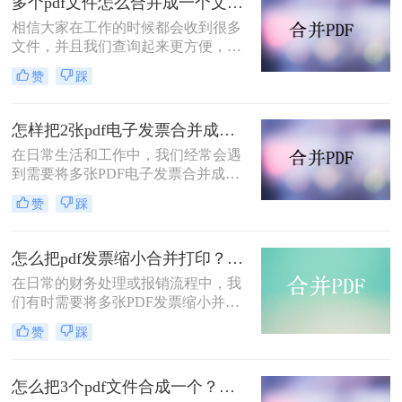
多个pdf文件怎么合并成一个文件？教你二招轻松摆平！
松实现多个PDF文件的合并。
相信大家在工作的时候都会收到很多
文件，并且我们查询起来更方便，对
某些文件进行了综合和归纳，因此，
赞
踩
当某些同类文件PDF文档希望将它们
全部放入同一PDF文档，这对我们的
工作是有益的，工作效率也会大大提
怎样把2张pdf电子发票合并成一张pdf？这两种方法很实用！
高，所以，怎样才能把多个PDF文件
在日常生活和工作中，我们经常会遇
迅速合并为一个PDF文件？今日小编
到需要将多张PDF电子发票合并成一
推荐一种非常有效的合并多个pdf文档
张的情况，以便于保存、打印或发送
方法，帮助您快速实现多个pdf文件怎
赞
踩
给他人。下面将介绍怎样把2张PDF电
么合并成一个文件！
子发票合并成一张PDF，以满足不同
的需求。
怎么把pdf发票缩小合并打印？分享三种方法帮助你解决！
​在日常的财务处理或报销流程中，我
们有时需要将多张PDF发票缩小并合
并后打印，以节省纸张并方便存档。
赞
踩
那么怎么把PDF发票缩小合并打印
呢？下面将介绍三种实用的方法，帮
助你轻松实现PDF发票的缩小合并打
怎么把3个pdf文件合成一个？分享这三个方法可以给您！
印。