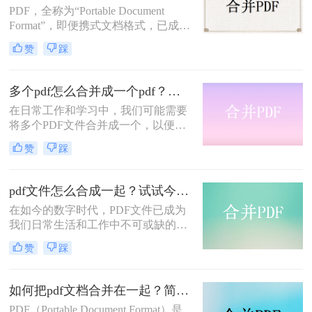
PDF，全称为“Portable Document
Format”，即便携式文档格式，已成为
现代工作和学习中不可或缺的文件格
赞
踩
式。由于其跨平台、不易编辑、保护
原始布局和字体等优点，PDF文件在
许多场合都得到了广泛应用。然而，
多个pdf怎么合并成一个pdf？分享合并pdf的三个方法！
当我们需要整合多个PDF文件时，pdf
在日常工作和学习中，我们可能需要
怎么合并就成了一个关键问题。本文
将多个PDF文件合并成一个，以便于
将介绍几种简单易懂的PDF合并方
查阅、分享或存档。合并PDF文件的
法。
赞
踩
过程相对简单，有多种方法可以实
现。那么多个pdf怎么合并成一个pdf
呢？本文将介绍几种常用的方法，帮
pdf文件怎么合成一起？试试今天的方法！
助你轻松将多个PDF合并成一个。
在如今的数字时代，PDF文件已成为
我们日常生活和工作中不可或缺的一
部分。然而，当我们需要将多个PDF
赞
踩
文件合成为一个文件时，确实需要一
些技巧和工具来完成。那么pdf文件怎
么合成一起呢？本文将为你介绍一简
如何把pdf文档合并在一起？简单易操作的二种方法！
单而有效的方法，帮助你完美整合多
PDF（Portable Document Format）是