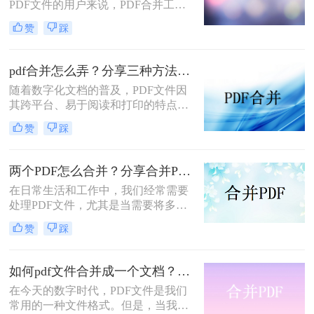
PDF文件的用户来说，PDF合并工具
是非常有用的。无论是在学习、工作
赞
踩
还是日常生活中，我们常常会遇到需
要将多个PDF文件合并在一起的情
况。那么多个PDF怎么合并成一个
pdf合并怎么弄？分享三种方法帮助你解决！
PDF呢？本文将为大家介绍一些常用
随着数字化文档的普及，PDF文件因
的方法和工具，帮助大家轻松完成
其跨平台、易于阅读和打印的特点，
PDF文件的合并。
成为了我们日常工作中不可或缺的一
赞
踩
部分。然而，当需要处理多个PDF文
件时，将它们合并成一个文件往往会
更加方便。那么PDF合并怎么弄呢？
两个PDF怎么合并？分享合并PDF的三个方法！
本文将为您详细介绍几种PDF合并的
​在日常生活和工作中，我们经常需要
方法，帮助您轻松完成PDF文件的合
处理PDF文件，尤其是当需要将多个
并。
PDF文件合并为一个时。合并PDF文
赞
踩
件可以方便我们管理和分享信息，提
高工作效率。那么两个PDF怎么合并
呢？本文将为您介绍几种简单易行的
如何pdf文件合并成一个文档？三种合并方法教会你！
方法，帮助您轻松合并两个PDF文
在今天的数字时代，PDF文件是我们
件。
常用的一种文件格式。但是，当我们