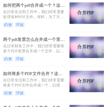
我想与大家分享PDF合并的方法技
如何把两个pdf合并成一个？这两个方法就够用啦!
巧。
在日常生活和工作中，我们经常需要
处理各种PDF文件。有时，为了方便
查阅或存档，我们可能希望将多个
赞
踩
PDF文件合并成一个。本文将详细介
绍如何把两个pdf合并成一个，帮助读
者轻松实现这一需求。
两个pdf发票怎么合并成一个里面？分享合并pdf的二个方法！
在日常财务工作中，我们经常需要将
多个PDF发票合并成一个文件，以便
于管理和归档。那么两个PDF发票怎
赞
踩
么合并成一个里面呢？下面将介绍两
种简单实用的方法，帮助你轻松将两
个PDF发票合并成一个文件。
如何将多个PDF文件合并？这三种合并方法看看！
在日常生活和工作中，我们经常需要
将多个PDF文件合并成一个，以便于
管理、分享或打印。PDF文件格式的
赞
踩
普及使得这种需求变得越来越普遍。
那么如何将多个PDF文件合并呢？本
文将介绍几种常用的方法，帮助你轻