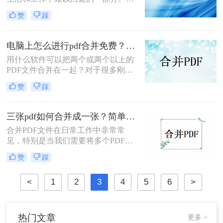
而，有时我们会遇到需要合并多个
赞
踩
PDF文件的情况，比如需要把多个章
节的电子书合并成一个完整的文件，
或者将多个报告整合成一个统一的文
电脑上怎么进行pdf合并免费？三种简单方法让你轻松搞定！
档。那么，如何合并PDF文件呢？本
用什么软件可以把两个或两个以上的
文将为你介绍二种省时高效的解决方
PDF文件合并在一起？对于很多刚进
案。
入职场的朋友来说，因为没有经常接
赞
踩
触到PDF格式的文件，编辑这类文件
的经验几乎为零。这种格式的文件不
是不能直接编辑吗？那要怎么将其合
三张pdf如何合并成一张？简单易操作的3个方法！
并呢。事实上，可以编辑单个PDF文
合并PDF文件在日常工作中非常常
件，甚至合在一起两个PDF文件，都
见，特别是当我们需要将多个PDF文
是可以做到的，今天就来给大家讲讲
件合为一张时。那么，三张pdf如何合
电脑上怎么进行pdf合并免费的问题，
赞
踩
并成一张呢？本文将介绍三种简便方
下面一起来看看是怎么PDF合并的
法，帮助你快速合并三个PDF文件为
吧。
<
1
2
3
4
5
6
>
一张，让工作更加便捷高效。
热门文章
更多 >