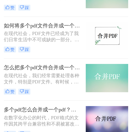
如，你可能需要将多个PDF文件合并
赞
踩
成一个文档，以便于归档、分享或打
印。那么，如何合并pdf文件呢？本文
将介绍两种简单而有效的方法供大家
如何将多个pdf文件合并成一个？教你三招轻松搞定！
参考。
在现代社会，PDF文件已经成为了我
们日常生活中不可或缺的一部分。无
论是办公工作还是个人文档整理，我
赞
踩
们都经常需要处理大量的PDF文件。
那么如何将多个pdf文件合并成一个
呢？本文将详细介绍几种快速、简便
怎么把多个pdf文件合并成一个？学会这三种方法，再也不用担心文件分散了！
的方法，帮助您合并PDF文件，提高
在现代社会，我们经常需要处理各种
工作效率。
文件，特别是PDF文件。有时候，我
们可能需要将多个PDF文件合并成一
赞
踩
个，以方便查阅和管理。那么，怎么
把多个pdf文件合并成一个呢？下面将
为大家介绍三种方法。
多个pdf怎么合并成一个pdf？这三种方法最好用！
在数字化办公的时代，PDF格式的文
件因其跨平台兼容性和不易被篡改的
特性而广受欢迎。然而，在日常工作