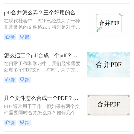
并PDF呢？本文将为您介绍三种实用
的PDF合并方法，帮助您轻松实现
pdf合并怎么弄？三个好用的合并方法分享！
PDF文件的合并。
在现代社会中，PDF已经成为了一种
非常常见的文件格式，特别是对于需
要保持文件格式不变的场合，PDF非
赞
踩
常有用。而对于一些需要合并多个
PDF文件成一个文件的情况来说，那
么PDF合并怎么弄呢？下面将为大家
怎么把三个pdf合成一个pdf？教你三招轻松摆平！
介绍三种方法，帮助大家快速、方便
在日常工作和学习中，我们经常需要
地解决这个问题。
处理多个PDF文件。有时，为了方便
查阅和分享，我们可能希望将这些
赞
踩
PDF文件合并成一个。下面将详细介
绍怎么把三个pdf合成一个pdf，帮助
你更好地整理和管理文件。
几个文件怎么合成一个PDF？这三种操作方法十分简单!！
PDF通常用于工作，但如果有两个文
件需要同时合并怎么办？如何几个文
件怎么合成一个PDF？如果你想将多
赞
踩
个PDF文件合并成一个PDF文件，那
么你可以使用第三方工具。在这里，