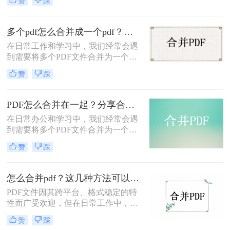
赞
踩
资料或准备演示文稿时尤为常见。那
么PDF文档怎么合并呢？下面，我们
将介绍三种高效的方法，帮助您轻松
多个pdf怎么合并成一个pdf？分享简单易操作的三种方法！
地将多个PDF文档合并成一个。
在日常工作和学习中，我们经常会遇
到需要将多个PDF文件合并为一个的
情况。例如，你可能需要将多个章节
赞
踩
的PDF文件合并为一个完整的书籍，
或者将多个报告的PDF文件合并为一
个总的报告。下面，我将为你详细介
PDF怎么合并在一起？分享合并PDF的三个方法！
绍多个PDF怎么合并成一个PDF。
在日常办公和学习中，我们经常会遇
到需要将多个PDF文件合并为一个文
件的情况。无论是为了方便查阅、节
赞
踩
省存储空间还是其他需求，合并PDF
文件都是一项非常实用的技能。那么
PDF怎么合并在一起呢？本文将为您
怎么合并pdf？这几种方法可以帮到你！
介绍几种常见的合并PDF文件的方
​PDF文件因其跨平台、格式稳定的特
法，帮助您轻松完成这项任务。
性而广受欢迎，但在日常工作中，我
们可能需要将多个PDF文件合并为一
赞
踩
个，以便于查阅和分享。那么怎么合