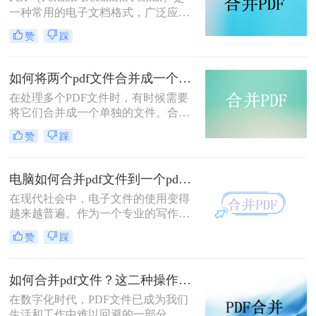
个PDF文件。
一种常用的电子文档格式，广泛应用
于电子书、合同、报告等场景。有
赞
踩
时，我们可能需要将多个PDF文档合
并为一个文件，以方便阅读或打印。
那么，如何把pdf文档合并在一起呢？
如何将两个pdf文件合并成一个？这三个方法就够用啦！
下面我们将为您介绍合并PDF文档的
​在处理多个PDF文件时，有时候需要
详细步骤与技巧。
将它们合并成一个单独的文件。合并
PDF文件可以帮助您更好地组织文
赞
踩
件、简化文档管理和提高工作效率。
那么如何将两个pdf文件合并成一个
呢？本文将介绍三种实用的方法，帮
电脑如何合并pdf文件到一个pdf？这二招分分钟解决！
助您将两个PDF文件合并成一个。
在现代社会中，电子文件的使用变得
越来越普遍。作为一个专业的写作专
家，你可能经常需要合并多个PDF文
赞
踩
件成一个PDF文件。那么，电脑如何
合并pdf文件到一个pd呢？本文将为您
介绍二种简单而高效的方法。
如何合并pdf文件？这二种操作方法十分简单！
在数字化时代，PDF文件已成为我们
生活和工作中难以回避的一部分。然