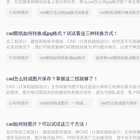
页、社交媒体和移动设备上展示和分享。那么cad怎么转jpg格式呢？本文将
JPG的方法，帮助您轻松完成CAD转JPG的任务。
CAD转图片
cad图片怎么转jpg格式转换器
cad转高清图片格式的方
cad图纸如何转换成jpg格式？试试看这三种转换方式！
在工程设计、建筑和制造等领域，CAD（计算机辅助设计）软件是不可或
在某些情况下，我们可能需要将CAD图纸转换为JPG图片格式，以便于网
发送或在不支持CAD软件的设备上查看。那么cad图纸如何转换成jpg格式
CAD转图片
cad图纸如何转换成jpg格式
如何将cad图纸转换成图片
绍三种将CAD图纸转换为JPG图片的方法。
cad怎么转成图片保存？掌握这二招就够了！
CAD（计算机辅助设计）文件转换为图片格式是设计师和工程师在展示设
的需求。图片格式因其良好的兼容性和易分享性，成为与团队成员、客户
理想选择。那么cad怎么转成图片保存呢？本文将介绍两种将CAD文件转
CAD转图片
cad如何转成图片，一招就能轻松搞定
cad怎么转成图片保存
法。
cad如何转图片？可以试试这三个方法！
在日常的工程设计、建筑绘图等领域，将CAD（计算机辅助设计）文件转
项常见的任务。图片格式如JPG、PNG等具有广泛的兼容性，便于在不同