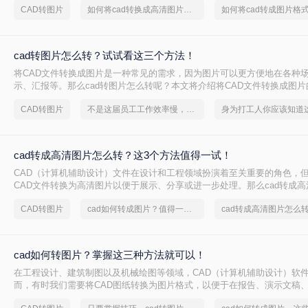
CAD转图片
如何将cad转换成高清图片格式
图片格式的方法。
cad转图片怎么转？试试看这三个方法！
将CAD文件转换成图片是一种常见的需求，因为图片可以更方便地在各种
示、汇报等。那么cad转图片怎么转呢？本文将介绍将CAD文件转换成图
助您更好地了解如何实现这一目的。
CAD转图片
不是这届员工工作效率慢，是你不会cad转图片这一招！
cad转成高清图片怎么转？这3个方法值得一试！
CAD（计算机辅助设计）文件在设计和工程领域扮演着至关重要的角色，
CAD文件转换为高清图片以便于展示、分享或进一步处理。那么cad转成
呢？以下将为您详细介绍几种将CAD文件转换为高清图片的方法。
CAD转图片
cad如何转成图片？值得一试的技巧
cad转成高清图片怎么
cad如何转图片？掌握这三种方法就可以！
在工程设计、建筑制图以及机械绘图等领域，CAD（计算机辅助设计）软
而，有时我们需要将CAD图纸转换为图片格式，以便于在报告、演示文稿
上进行展示和分享。将CAD转换为图片不仅可以确保图纸的清晰度和准确