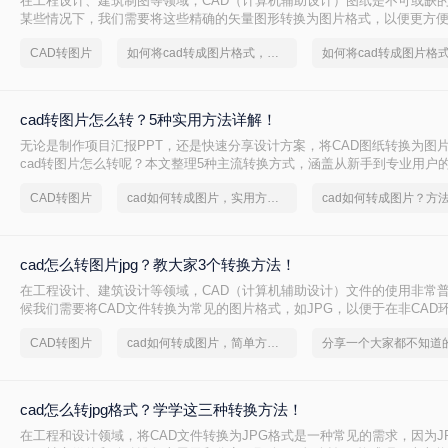
在工程设计、建筑制图等领域，CAD（计算机辅助设计）图纸是不可或缺
某些情况下，我们需要将这些精确的矢量图形转换为图片格式，以便更方
用于演示文稿。那么cad图纸怎么转图片格式呢？本文将详细介绍三种将C
CAD转图片
如何将cad转成图片格式，分享一种简单的方法
片格式的方法。
cad转图片怎么转？5种实用方法详解！
无论是制作项目汇报PPT，还是快速分享设计方案，将CAD图纸转换为图
cad转图片怎么转呢？本文整理5种主流转换方式，涵盖从新手到专业用户
详细操作指南与避坑建议。
CAD转图片
cad如何转成图片，实用方法不要错过
cad如何转成图片？方
cad怎么转图片jpg？教大家3个转换方法！
在工程设计、建筑设计等领域，CAD（计算机辅助设计）文件的使用非常
候我们需要将CAD文件转换为常见的图片格式，如JPG，以便于在非CAD
享。那么cad怎么转图片jpg呢？本文将介绍三种将CAD文件转换为JPG图
CAD转图片
cad如何转成图片，简单方法教你一招
cad怎么转jpg格式？学学这三种转换方法！
在工程和设计领域，将CAD文件转换为JPG格式是一种常见的需求，因为J