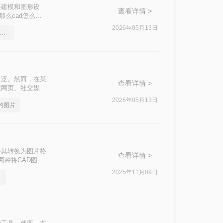
维建模和图形设
查看详情 >
那么cad怎么导
这一目标。
2026年05月13日
ad三围图导出能转的图片格式
广泛。然而，在某
查看详情 >
在网页、社交媒
呢？本文将介绍三
2026年05月13日
式的图片
将其转换为图片格
查看详情 >
两种将CAD图纸
2025年11月09日