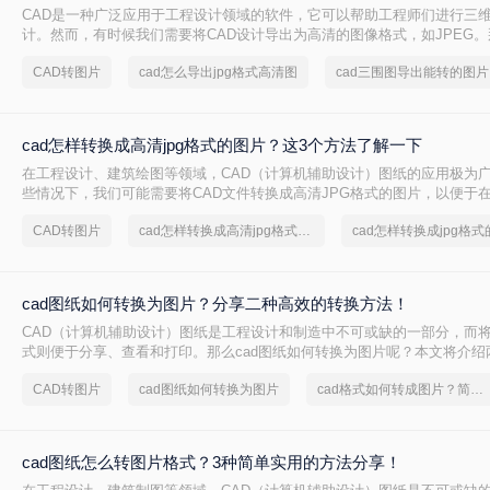
CAD是一种广泛应用于工程设计领域的软件，它可以帮助工程师们进行三
计。然而，有时候我们需要将CAD设计导出为高清的图像格式，如JPEG。
出jpg格式高清图​呢？在本文中，我们将介绍四种简单而有效的方法来实现
CAD转图片
cad怎么导出jpg格式高清图
c
cad怎样转换成高清jpg格式的图片？这3个方法了解一下
在工程设计、建筑绘图等领域，CAD（计算机辅助设计）图纸的应用极为
些情况下，我们可能需要将CAD文件转换成高清JPG格式的图片，以便于
体、报告等场合进行分享和展示。那么cad怎样转换成高清jpg格式的图片
CAD转图片
cad怎样转换成高清jpg格式的图片
cad怎样转换成jpg格
种将CAD转换成高清JPG格式图片的方法。
cad图纸如何转换为图片？分享二种高效的转换方法！
CAD（计算机辅助设计）图纸是工程设计和制造中不可或缺的一部分，而
式则便于分享、查看和打印。那么cad图纸如何转换为图片呢？本文将介绍
转换为图片的方法。
CAD转图片
cad图纸如何转换为图片
cad格式如何转成图片？简单高效的恢复方法
cad图纸怎么转图片格式？3种简单实用的方法分享！