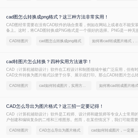
cad图怎么转换成png格式？这三种方法非常实用！
CAD图经常需要在没有CAD软件的场合查看，例如在网站上或者在不能安
备上。这时，将CAD图转换成PNG格式是一个很好的选择。PNG是一种无
式，广泛应用于网页和其他需要清晰图像的场合。下面我们将详细介绍cad
CAD转图片
cad图怎么转换成png格式
如何将cad转成图片格式，实用
png格式。
cad转图片怎么转换？四种实用方法速学！
CAD（计算机辅助设计）软件在工程设计和制图领域中被广泛应用，但有
CAD文件转换为图片格式以便于分享、展示或打印。那么CAD转图片怎么
详细介绍CAD转图片的几种常用方法，帮助读者轻松实现格式转换。
CAD转图片
cad如何转成图片，实用方法不要错过
CAD怎么导出为图片格式？这三招一定要记得！
CAD（计算机辅助设计）软件是工程师、设计师和建筑师等专业人士常用
户创建和编辑复杂的二维和三维图形。然而，在某些情况下，我们可能需要
为图片格式以便于分享、展示或嵌入到其他文档中。那么CAD怎么导出为
CAD转图片
CAD怎么导出为图片格式
cad如何转成图片，一定要看看
将详细介绍几种将CAD导出为图片格式的方法。