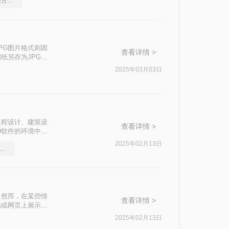
cad如何转成图片，这些方法可以帮到你
法与步骤，帮助
PG图片格式则因
查看详情 >
纸另存为JPG图
存储空间。那么如
2025年03月03日
PG图片的方
工程设计、建筑设
查看详情 >
D软件的环境中展
十分必要。本文将
2025年02月13日
ad三围图导出能转的图片格式
。然而，在某些情
查看详情 >
稿或网页上展示。
清晰和高质量，本
2025年02月13日