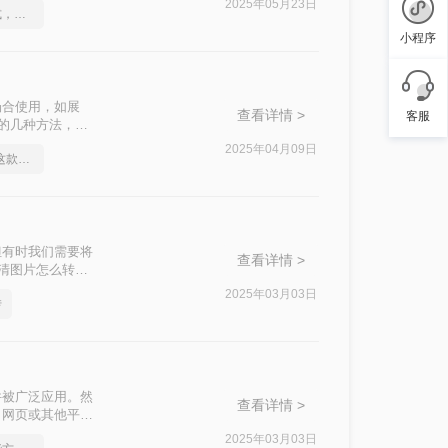
2025年05月23日
如何将cad转成图片格式，分享一种简单的方法
小程序
场合使用，如展
查看详情 >
客服
片的几种方法，帮
2025年04月09日
身为打工人你应该知道这款cad转图片软件
但有时我们需要将
查看详情 >
高清图片怎么转
2025年03月03日
转
件被广泛应用。然
查看详情 >
、网页或其他平台
性，还能方便地进
2025年03月03日