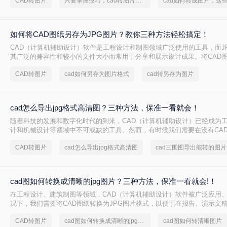
CAD转图片
只要掌握技巧，cad转图片就不是难事
行编辑和传输。那么CAD如何转图片呢？本文将详细介绍CAD转图片的方
读者轻松实现这一需求。
如何将CAD图纸另存为JPG图片？教你三种方法轻松搞定！
CAD（计算机辅助设计）软件是工程设计和制图领域广泛使用的工具，而J
其广泛的兼容性和较小的文件大小而常用于分享和展示设计成果。将CAD图
片，不仅可以方便地在各种设备上查看，还能有效减少文件传输的时间和
CAD转图片
cad如何另存为图片格式
cad转另存为图片
何将CAD图纸另存为JPG图片呢？以下将详细介绍几种将CAD图纸另存为J
法，并结合相关数字和信息进行说明。
cad怎么导出jpg格式高清图？三种方法，保准一看就会！
随着科技的发展和数字化时代的到来，CAD（计算机辅助设计）已经成为
计和机械设计等领域中不可或缺的工具。然而，有时候我们需要在没有CA
示或使用这些设计图，此时将CAD文件转换成JPG格式的高清图片就变得
CAD转图片
cad怎么导出jpg格式高清图
c
详细介绍Ccad怎么导出jpg格式高清图的方法。
cad图如何转换成清晰的jpg图片？三种方法，保准一看就会!！
在工程设计、建筑制图等领域，CAD（计算机辅助设计）软件被广泛应用
况下，我们需要将CAD图纸转换为JPG图片格式，以便于在报告、演示文
那么cad图如何转换成清晰的jpg图片呢？为了确保转换后的JPG图片保持
CAD转图片
cad图如何转换成清晰的jpg图片
cad图如何转清晰图片
文将介绍三种实用的转换方法。