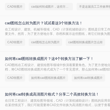
看与分享。那么cad如何转图片呢？本文将介绍三种将CAD文件转换为图片
CAD转图片
cad如何转成图片，这些方法可以帮到你
cad图纸怎么转为图片？试试看这3个转换方法！
在工程设计、建筑、机械等领域，CAD（计算机辅助设计）图纸是日常工
要文件。然而，为了更方便地分享、存档和展示这些图纸，将它们转换为
智的选择。那么cad图纸怎么转为图片呢？本文将详细介绍三种将CAD图
CAD转图片
cad图纸怎么转为图片
cad图纸转换成图片怎么转
用方法。
如何将cad图纸转换成图片？这4个转换方法了解一下！
CAD图纸在工程设计、建筑绘图等领域中扮演着重要角色。为了更方便地
档，将CAD图纸转换成图片格式成为了一个常见需求。那么如何将cad图
本文将介绍四种实用的CAD图纸转图片方法。
CAD转图片
如何将cad图纸转换成图片
如何将cad转换成图片
如何将cad转换成高清图片格式？分享二个高效转换方法！
在日常工程设计、建筑绘图等领域，CAD（计算机辅助设计）图纸的应用
在某些情况下，我们可能需要将CAD文件转换为高清图片格式，以便于查
文档、报告中。那么如何将cad转换成高清图片格式呢？本文将介绍两种将