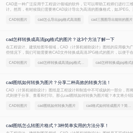
CAD是一种广泛应用于工程设计领域的软件，它可以帮助工程师们进行三
计。然而，有时候我们需要将CAD设计导出为高清的图像格式，如JPEG。
出jpg格式高清图​呢？在本文中，我们将介绍四种简单而有效的方法来实现
CAD转图片
cad怎么导出jpg格式高清图
c
cad怎样转换成高清jpg格式的图片？这3个方法了解一下
在工程设计、建筑绘图等领域，CAD（计算机辅助设计）图纸的应用极为
些情况下，我们可能需要将CAD文件转换成高清JPG格式的图片，以便于
体、报告等场合进行分享和展示。那么cad怎样转换成高清jpg格式的图片
CAD转图片
cad怎样转换成高清jpg格式的图片
cad怎样转换成jpg格
种将CAD转换成高清JPG格式图片的方法。
cad图纸如何转换为图片？分享二种高效的转换方法！
CAD（计算机辅助设计）图纸是工程设计和制造中不可或缺的一部分，而
式则便于分享、查看和打印。那么cad图纸如何转换为图片呢？本文将介绍
转换为图片的方法。
CAD转图片
cad图纸如何转换为图片
cad格式如何转成图片？简单高效的恢复方法
cad图纸怎么转图片格式？3种简单实用的方法分享！