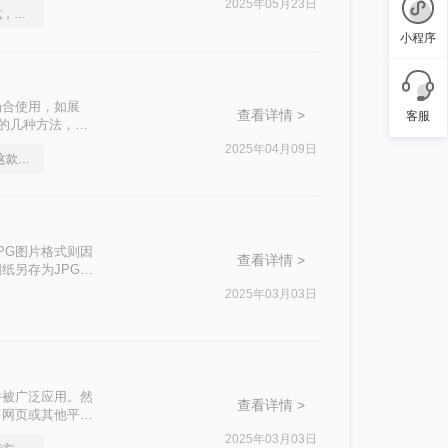
2025年05月23日
如何将cad转成图片格式，分享一种简单的方法
小程序
场合使用，如展
查看详情 >
客服
片的几种方法，帮
2025年04月09日
身为打工人你应该知道这款cad转图片软件
PG图片格式则因
查看详情 >
纸另存为JPG图
存储空间。那么如
2025年03月03日
PG图片的方
件被广泛应用。然
查看详情 >
、网页或其他平台
性，还能方便地进
2025年03月03日