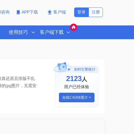
登录
注册
PI咨询
APP下载
客户端
使用技巧
客户端下载
实时引擎统计
2123
人
保真还原且排版不乱
的jpg图片
，无需安
用户已经体验
在线CAD转图片 >