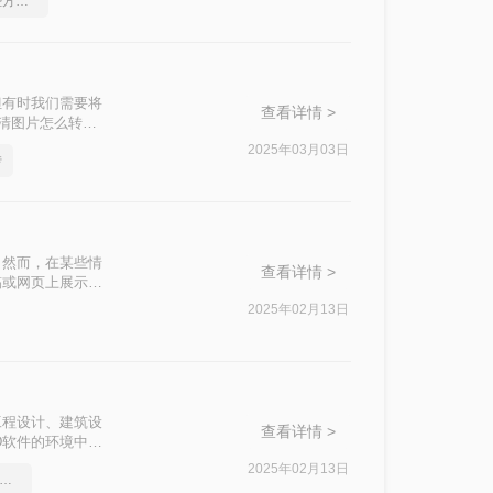
cad如何转成图片，这些方法可以帮到你
法与步骤，帮助
但有时我们需要将
查看详情 >
高清图片怎么转
2025年03月03日
转
。然而，在某些情
查看详情 >
稿或网页上展示。
清晰和高质量，本
2025年02月13日
工程设计、建筑设
查看详情 >
D软件的环境中展
十分必要。本文将
2025年02月13日
ad三围图导出能转的图片格式