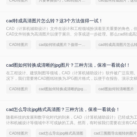
CAD转图片
只要掌握技巧，cad转图片就不是难事
行编辑和传输。那么CAD如何转图片呢？本文将详细介绍CAD转图片的方
读者轻松实现这一需求。
cad转成高清图片怎么转？这3个方法值得一试！
CAD（计算机辅助设计）文件在设计和工程领域扮演着至关重要的角色，
CAD文件转换为高清图片以便于展示、分享或进一步处理。那么cad转成
呢？以下将为您详细介绍几种将CAD文件转换为高清图片的方法。
CAD转图片
cad如何转成图片？值得一试的技巧
cad转成高清图片怎么
cad图如何转换成清晰的jpg图片？三种方法，保准一看就会!！
在工程设计、建筑制图等领域，CAD（计算机辅助设计）软件被广泛应用
况下，我们需要将CAD图纸转换为JPG图片格式，以便于在报告、演示文
那么cad图如何转换成清晰的jpg图片呢？为了确保转换后的JPG图片保持
CAD转图片
cad图如何转换成清晰的jpg图片
cad图如何转清晰图片
文将介绍三种实用的转换方法。
cad怎么导出jpg格式高清图？三种方法，保准一看就会！
随着科技的发展和数字化时代的到来，CAD（计算机辅助设计）已经成为
计和机械设计等领域中不可或缺的工具。然而，有时候我们需要在没有CA
示或使用这些设计图，此时将CAD文件转换成JPG格式的高清图片就变得
CAD转图片
cad怎么导出jpg格式高清图
c
详细介绍Ccad怎么导出jpg格式高清图的方法。