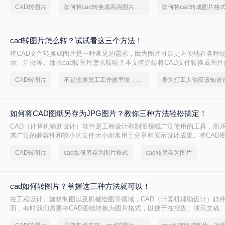
CAD转图片
如何将cad转换成高清图片格式
图片格式的方法。
cad转图片怎么转？试试看这三个方法！
将CAD文件转换成图片是一种常见的需求，因为图片可以更方便地在各种
示、汇报等。那么cad转图片怎么转呢？本文将介绍将CAD文件转换成图
助您更好地了解如何实现这一目的。
CAD转图片
不是这届员工工作效率慢，是你不会cad转图片这一招！
如何将CAD图纸另存为JPG图片？教你三种方法轻松搞定！
CAD（计算机辅助设计）软件是工程设计和制图领域广泛使用的工具，而J
其广泛的兼容性和较小的文件大小而常用于分享和展示设计成果。将CAD图
片，不仅可以方便地在各种设备上查看，还能有效减少文件传输的时间和
CAD转图片
cad如何另存为图片格式
cad转另存为图片
何将CAD图纸另存为JPG图片呢？以下将详细介绍几种将CAD图纸另存为J
法，并结合相关数字和信息进行说明。
cad如何转图片？掌握这三种方法就可以！
在工程设计、建筑制图以及机械绘图等领域，CAD（计算机辅助设计）软
而，有时我们需要将CAD图纸转换为图片格式，以便于在报告、演示文稿
上进行展示和分享。将CAD转换为图片不仅可以确保图纸的清晰度和准确