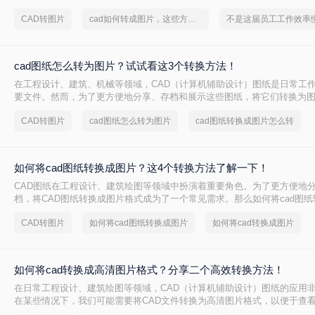
看与分享。那么cad如何转图片呢？本文将介绍三种将CAD文件转换为图片
CAD转图片
cad如何转成图片，这些方法可以帮到你
cad图纸怎么转为图片？试试看这3个转换方法！
在工程设计、建筑、机械等领域，CAD（计算机辅助设计）图纸是日常工
要文件。然而，为了更方便地分享、存档和展示这些图纸，将它们转换为
智的选择。那么cad图纸怎么转为图片呢？本文将详细介绍三种将CAD图
CAD转图片
cad图纸怎么转为图片
cad图纸转换成图片怎么转
用方法。
如何将cad图纸转换成图片？这4个转换方法了解一下！
CAD图纸在工程设计、建筑绘图等领域中扮演着重要角色。为了更方便地
档，将CAD图纸转换成图片格式成为了一个常见需求。那么如何将cad图
本文将介绍四种实用的CAD图纸转图片方法。
CAD转图片
如何将cad图纸转换成图片
如何将cad转换成图片
如何将cad转换成高清图片格式？分享二个高效转换方法！
在日常工程设计、建筑绘图等领域，CAD（计算机辅助设计）图纸的应用
在某些情况下，我们可能需要将CAD文件转换为高清图片格式，以便于查
文档、报告中。那么如何将cad转换成高清图片格式呢？本文将介绍两种将