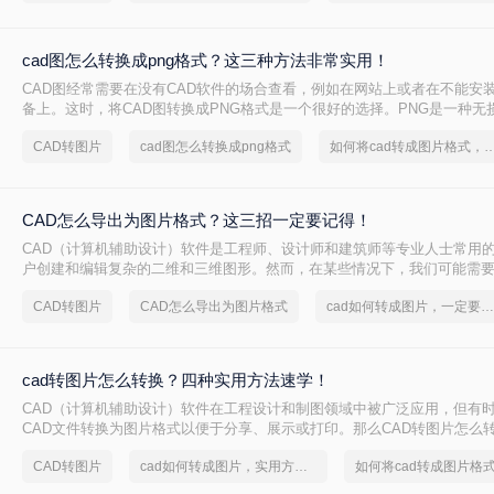
cad图怎么转换成png格式？这三种方法非常实用！
CAD图经常需要在没有CAD软件的场合查看，例如在网站上或者在不能安
备上。这时，将CAD图转换成PNG格式是一个很好的选择。PNG是一种无
式，广泛应用于网页和其他需要清晰图像的场合。下面我们将详细介绍cad
CAD转图片
cad图怎么转换成png格式
如何将cad转成图片格式，实用
png格式。
CAD怎么导出为图片格式？这三招一定要记得！
CAD（计算机辅助设计）软件是工程师、设计师和建筑师等专业人士常用
户创建和编辑复杂的二维和三维图形。然而，在某些情况下，我们可能需要
为图片格式以便于分享、展示或嵌入到其他文档中。那么CAD怎么导出为
CAD转图片
CAD怎么导出为图片格式
cad如何转成图片，一定要看看
将详细介绍几种将CAD导出为图片格式的方法。
cad转图片怎么转换？四种实用方法速学！
CAD（计算机辅助设计）软件在工程设计和制图领域中被广泛应用，但有
CAD文件转换为图片格式以便于分享、展示或打印。那么CAD转图片怎么
详细介绍CAD转图片的几种常用方法，帮助读者轻松实现格式转换。
CAD转图片
cad如何转成图片，实用方法不要错过