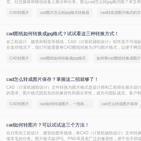
页、社交媒体和移动设备上展示和分享。那么cad怎么转jpg格式呢？本文将
JPG的方法，帮助您轻松完成CAD转JPG的任务。
CAD转图片
cad图片怎么转jpg格式转换器
cad转高清图片格式的方
cad图纸如何转换成jpg格式？试试看这三种转换方式！
在工程设计、建筑和制造等领域，CAD（计算机辅助设计）软件是不可或
在某些情况下，我们可能需要将CAD图纸转换为JPG图片格式，以便于网
发送或在不支持CAD软件的设备上查看。那么cad图纸如何转换成jpg格式
CAD转图片
cad图纸如何转换成jpg格式
如何将cad图纸转换成图片
绍三种将CAD图纸转换为JPG图片的方法。
cad怎么转成图片保存？掌握这二招就够了！
CAD（计算机辅助设计）文件转换为图片格式是设计师和工程师在展示设
的需求。图片格式因其良好的兼容性和易分享性，成为与团队成员、客户
理想选择。那么cad怎么转成图片保存呢？本文将介绍两种将CAD文件转
CAD转图片
cad如何转成图片，一招就能轻松搞定
cad怎么转成图片保存
法。
cad如何转图片？可以试试这三个方法！
在日常的工程设计、建筑绘图等领域，将CAD（计算机辅助设计）文件转
项常见的任务。图片格式如JPG、PNG等具有广泛的兼容性，便于在不同