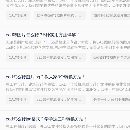
在工程设计、建筑制图等领域，CAD（计算机辅助设计）图纸是不可或缺
某些情况下，我们需要将这些精确的矢量图形转换为图片格式，以便更方
用于演示文稿。那么cad图纸怎么转图片格式呢？本文将详细介绍三种将C
CAD转图片
如何将cad转成图片格式，分享一种简单的方法
片格式的方法。
cad转图片怎么转？5种实用方法详解！
无论是制作项目汇报PPT，还是快速分享设计方案，将CAD图纸转换为图
cad转图片怎么转呢？本文整理5种主流转换方式，涵盖从新手到专业用户
详细操作指南与避坑建议。
CAD转图片
cad如何转成图片，实用方法不要错过
cad如何转成图片？方
cad怎么转图片jpg？教大家3个转换方法！
在工程设计、建筑设计等领域，CAD（计算机辅助设计）文件的使用非常
候我们需要将CAD文件转换为常见的图片格式，如JPG，以便于在非CAD
享。那么cad怎么转图片jpg呢？本文将介绍三种将CAD文件转换为JPG图
CAD转图片
cad如何转成图片，简单方法教你一招
cad怎么转jpg格式？学学这三种转换方法！
在工程和设计领域，将CAD文件转换为JPG格式是一种常见的需求，因为J