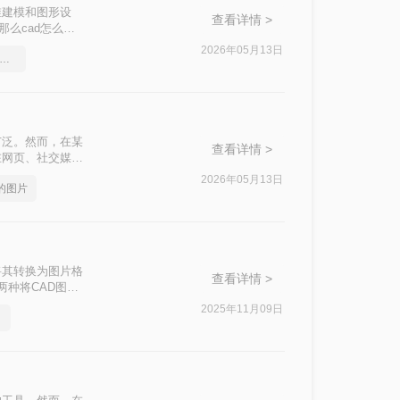
维建模和图形设
查看详情 >
那么cad怎么导
这一目标。
2026年05月13日
ad三围图导出能转的图片格式
广泛。然而，在某
查看详情 >
在网页、社交媒
呢？本文将介绍三
2026年05月13日
式的图片
将其转换为图片格
查看详情 >
两种将CAD图纸
2025年11月09日