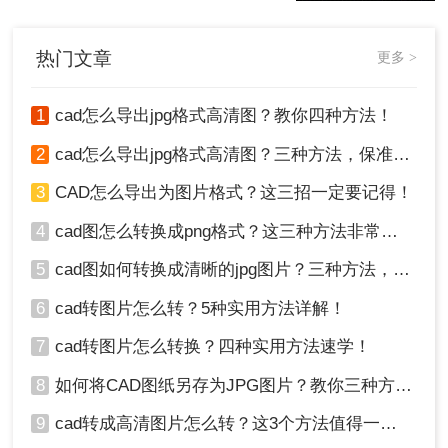
下cad怎么转图片格式的操作步骤，认
真看哦。
热门文章
更多 >
1
cad怎么导出jpg格式高清图？教你四种方法！
2
cad怎么导出jpg格式高清图？三种方法，保准一看就会！
3
CAD怎么导出为图片格式？这三招一定要记得！
4
cad图怎么转换成png格式？这三种方法非常实用！
5
cad图如何转换成清晰的jpg图片？三种方法，保准一看就会!！
6
cad转图片怎么转？5种实用方法详解！
7
cad转图片怎么转换？四种实用方法速学！
8
如何将CAD图纸另存为JPG图片？教你三种方法轻松搞定！
9
cad转成高清图片怎么转？这3个方法值得一试！