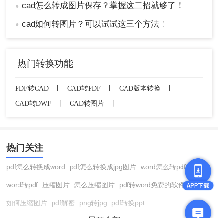
cad怎么转成图片保存？掌握这二招就够了！
●
cad如何转图片？可以试试这三个方法！
●
热门转换功能
PDF转CAD
丨
CAD转PDF
丨
CAD版本转换
丨
CAD转DWF
丨
CAD转图片
丨
热门关注
pdf怎么转换成word
pdf怎么转换成jpg图片
word怎么转pdf
word转pdf
压缩图片
怎么压缩图片
pdf转word免费的软件
如何压缩图片
pdf解密
png转jpg
pdf转换ppt