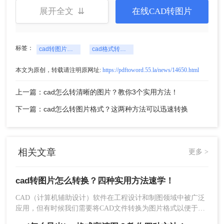
展开全文 ⇊
在线CAD转图片
标签：
cad转图片格式
cad格式转图片格式
2、如果需要设置一些转换条件，也可以设置一下
本文为原创，转载请注明原网址:
https://pdftoword.55.la/news/14650.html
哦。
上一篇：cad怎么转清晰的图片？教你3个实用方法！
下一篇：cad怎么转图片格式？这两种方法可以迅速转换
相关文章
更多 >
cad转图片怎么转换？四种实用方法速学！
3、文件上传后点击开始转换即可。
CAD（计算机辅助设计）软件在工程设计和制图领域中被广泛
应用，但有时候我们需要将CAD文件转换为图片格式以便于分
享、展示或打印。那么CAD转图片怎么转换呢？本文将详细介