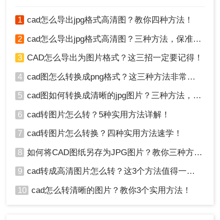
1
cad怎么导出jpg格式高清图？教你四种方法！
3、下面的输出色彩和页面大小以及背景色、输出格
2
cad怎么导出jpg格式高清图？三种方法，保准一看就会！
式都是可以设置的哦。
3
CAD怎么导出为图片格式？这三招一定要记得！
4
cad图怎么转换成png格式？这三种方法非常实用！
5
cad图如何转换成清晰的jpg图片？三种方法，保准一看就会!！
6
cad转图片怎么转？5种实用方法详解！
7
cad转图片怎么转换？四种实用方法速学！
8
如何将CAD图纸另存为JPG图片？教你三种方法轻松搞定！
4、转换完成。
9
cad转成高清图片怎么转？这3个方法值得一试！
四、使用截图工具
10
cad怎么转清晰的图片？教你3个实用方法！
如果你只是需要快速获取CAD设计图的截图，可以
使用截图工具来完成转换。