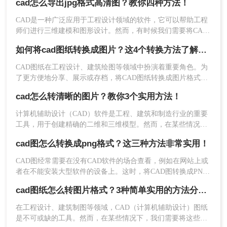
cad怎么导出jpg格式高清图？教你四种方法！
绍CAD转图片的几种常用方法，帮助读者轻松实现格式转换。
CAD是一种广泛应用于工程设计领域的软件，它可以帮助工程
师们进行三维建模和图形设计。然而，有时候我们需要将CAD
设计导出为高清的图像格式，如JPEG。那么cad怎么导出jpg格
如何将cad图纸转换成图片？这4个转换方法了解一下！
式高清图​呢？在本文中，我们将介绍四种简单而有效的方法来
实现这一目标。
CAD图纸在工程设计、建筑绘图等领域中扮演着重要角色。为
4、转换完成，点击下载即可。
了更方便地分享、展示或存档，将CAD图纸转换成图片格式成
为了一个常见需求。那么如何将cad图纸转换成图片呢？本文将
cad怎么转清晰的图片？教你3个实用方法！
介绍四种实用的CAD图纸转图片方法。
三、使用专业转换软件
计算机辅助设计（CAD）软件是工程、建筑和制造行业的重要
除了以上方法外，还可以使用专业的CAD转图片软
工具，用于创建精确的二维和三维模型。然而，在某些情况
件来完成转换。这些软件通常功能更为强大，支持
下，需要将CAD图纸转换成图片格式，以便于分享、打印或用
cad图怎么转换成png格式？这三种方法非常实用！
于演示文稿。虽然大多数CAD软件都具备导出为图像的功能，
更多的转换选项和自定义设置。具体操作步骤与上
但要获得高质量、清晰的图片并非总是那么简单。本文将指导
述方法类似，但需要注意软件的安装和配置。下面
CAD图经常需要在没有CAD软件的场合查看，例如在网站上或
你cad怎么转清晰的图片。
以转转大师操作为例，
者在不能安装大型软件的设备上。这时，将CAD图转换成PNG
格式是一个很好的选择。PNG是一种无损压缩的位图格式，广
操作如下：
cad图纸怎么转图片格式？3种简单实用的方法分享！
泛应用于网页和其他需要清晰图像的场合。下面我们将详细介
1、还有一个方法就是下载客户端，如果你要转换的
绍cad图怎么转换成png格式。
文件较多，文件较大的话，建议使用客户端，可以
在工程设计、建筑制图等领域，CAD（计算机辅助设计）图纸
是不可或缺的工具。然而，在某些情况下，我们需要将这些精
省很多时间和精力哦。