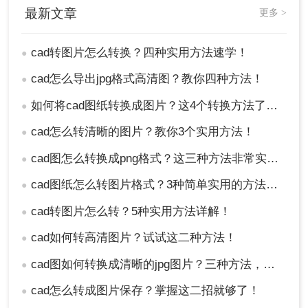
操作如下：
最新文章
更多 >
1、打开CAD软件：首先，打开你的CAD软件，并打
开需要转换的CAD文件。
cad转图片怎么转换？四种实用方法速学！
●
2、打开截图工具：接着，打开你的截图工具（如
Snipping Tool、Greenshot等）。
cad怎么导出jpg格式高清图？教你四种方法！
●
3、进行截图：使用截图工具截取CAD设计图的部分
如何将cad图纸转换成图片？这4个转换方法了解一下！
●
或全部内容。
4、保存图片：最后，将截图保存为图片格式（如
cad怎么转清晰的图片？教你3个实用方法！
●
JPEG、PNG等）。
cad图怎么转换成png格式？这三种方法非常实用！
注意：这种方法简单易行，但可能无法保留CAD文
●
件的全部细节和精度。
cad图纸怎么转图片格式？3种简单实用的方法分享！
●
总结：
cad转图片怎么转？5种实用方法详解！
●
以上就是cad转图片怎么转换的方法介绍了。CAD转
cad如何转高清图片？试试这二种方法！
●
图片的方法有很多种，你可以根据自己的需求和情
cad图如何转换成清晰的jpg图片？三种方法，保准一看就会!！
●
况选择最适合的方法。如果你需要快速获取截图，
可以使用截图工具；如果你不想安装任何软件，可
cad怎么转成图片保存？掌握这二招就够了！
●
以使用在线转换工具；如果你需要保留CAD文件的