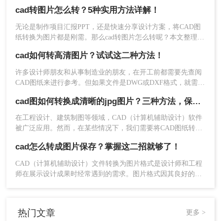
确的矢量图形转换为图片格式，以便更方便地分享、打印或用
cad转图片怎么转？5种实用方法详解！
于演示文稿。那么cad图纸怎么转图片格式呢？本文将详细介绍
三种将CAD图纸转换成图片格式的方法。
无论是制作项目汇报PPT，还是快速分享设计方案，将CAD图
纸转换为图片都是刚需。那么cad转图片怎么转呢？本文整理5
种主流转换方式，涵盖从新手到专业用户的解决方案，附详细
cad如何转高清图片？试试这二种方法！
操作指南与避坑建议。
许多设计师朋友和从事制造业的朋友，在开工前都需要先查阅
CAD图纸来进行参考。但如果文件是DWG或DXF格式，就需要
用专门的软件进行查看。这样做就非常麻烦，可能还会遇到
cad图如何转换成清晰的jpg图片？三种方法，保准一看就会!！
CAD文件打不开的情况。其实现场作业时想要查看CAD文件，
方法非常简单！
2、选择CAD转换，然后再选择CAD转图片，再将需
在工程设计、建筑制图等领域，CAD（计算机辅助设计）软件
要转换的CAD文件上传上去点击转换就可以了。
被广泛应用。然而，在某些情况下，我们需要将CAD图纸转换
为JPG图片格式，以便于在报告、演示文稿或网页上展示。那
cad怎么转成图片保存？掌握这二招就够了！
么cad图如何转换成清晰的jpg图片呢？为了确保转换后的JPG图
片保持清晰和高质量，本文将介绍三种实用的转换方法。
CAD（计算机辅助设计）文件转换为图片格式是设计师和工程
师在展示设计成果时经常遇到的需求。图片格式因其良好的兼
容性和易分享性，成为与团队成员、客户和合作伙伴交流的理
想选择。那么cad怎么转成图片保存呢？本文将介绍两种将CAD
文件转换为图片的实用方法。
热门文章
更多 >