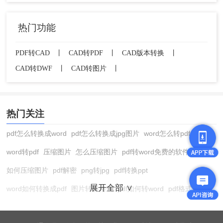
全部细节和精度，可以使用CAD软件自带的输出功
能或专业转换软件。无论你选择哪种方法，都需要
热门功能
注意文件的隐私和安全问题。
PDF转CAD
丨
CAD转PDF
丨
CAD版本转换
丨
CAD转DWF
丨
CAD转图片
丨
热门关注
pdf怎么转换成word
pdf怎么转换成jpg图片
word怎么转pdf
word转pdf
压缩图片
怎么压缩图片
pdf转word免费的软件
如何压缩图片
pdf解密
png转jpg
pdf转换ppt
展开全部 ∨
word如何转换成pdf
图片转换格式
pdf如何转word
pdf格式转换
在线pdf转换成word
pdf转图片
pdf怎么转换成jpg图片
图片转pdf