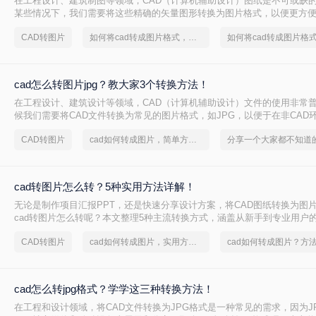
在工程设计、建筑制图等领域，CAD（计算机辅助设计）图纸是不可或缺
某些情况下，我们需要将这些精确的矢量图形转换为图片格式，以便更方
用于演示文稿。那么cad图纸怎么转图片格式呢？本文将详细介绍三种将C
CAD转图片
如何将cad转成图片格式，分享一种简单的方法
片格式的方法。
cad怎么转图片jpg？教大家3个转换方法！
在工程设计、建筑设计等领域，CAD（计算机辅助设计）文件的使用非常
候我们需要将CAD文件转换为常见的图片格式，如JPG，以便于在非CAD
享。那么cad怎么转图片jpg呢？本文将介绍三种将CAD文件转换为JPG图
CAD转图片
cad如何转成图片，简单方法教你一招
cad转图片怎么转？5种实用方法详解！
无论是制作项目汇报PPT，还是快速分享设计方案，将CAD图纸转换为图
cad转图片怎么转呢？本文整理5种主流转换方式，涵盖从新手到专业用户
详细操作指南与避坑建议。
CAD转图片
cad如何转成图片，实用方法不要错过
cad如何转成图片？方
cad怎么转jpg格式？学学这三种转换方法！
在工程和设计领域，将CAD文件转换为JPG格式是一种常见的需求，因为J