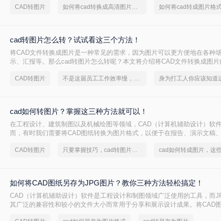
CAD转图片
如何将cad转换成高清图片格式
图片格式的方法。
cad转图片怎么转？试试看这三个方法！
将CAD文件转换成图片是一种常见的需求，因为图片可以更方便地在各种
示、汇报等。那么cad转图片怎么转呢？本文将介绍将CAD文件转换成图
助您更好地了解如何实现这一目的。
CAD转图片
不是这届员工工作效率慢，是你不会cad转图片这一招！
cad如何转图片？掌握这三种方法就可以！
在工程设计、建筑制图以及机械绘图等领域，CAD（计算机辅助设计）软
而，有时我们需要将CAD图纸转换为图片格式，以便于在报告、演示文稿
上进行展示和分享。将CAD转换为图片不仅可以确保图纸的清晰度和准确
CAD转图片
只要掌握技巧，cad转图片就不是难事
行编辑和传输。那么CAD如何转图片呢？本文将详细介绍CAD转图片的方
读者轻松实现这一需求。
如何将CAD图纸另存为JPG图片？教你三种方法轻松搞定！
CAD（计算机辅助设计）软件是工程设计和制图领域广泛使用的工具，而J
其广泛的兼容性和较小的文件大小而常用于分享和展示设计成果。将CAD图
片，不仅可以方便地在各种设备上查看，还能有效减少文件传输的时间和