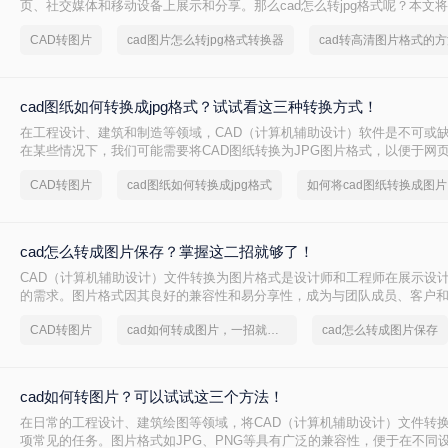
页、社交媒体和移动设备上展示和分享。那么cad怎么转jpg格式呢？本文将
JPG的方法，帮助您轻松完成CAD转JPG的任务。
CAD转图片
cad图片怎么转jpg格式转换器
cad转高清图片格式的方
cad图纸如何转换成jpg格式？试试看这三种转换方式！
在工程设计、建筑和制造等领域，CAD（计算机辅助设计）软件是不可或
在某些情况下，我们可能需要将CAD图纸转换为JPG图片格式，以便于网
发送或在不支持CAD软件的设备上查看。那么cad图纸如何转换成jpg格式
CAD转图片
cad图纸如何转换成jpg格式
如何将cad图纸转换成图片
绍三种将CAD图纸转换为JPG图片的方法。
cad怎么转成图片保存？掌握这二招就够了！
CAD（计算机辅助设计）文件转换为图片格式是设计师和工程师在展示设
的需求。图片格式因其良好的兼容性和易分享性，成为与团队成员、客户
理想选择。那么cad怎么转成图片保存呢？本文将介绍两种将CAD文件转
CAD转图片
cad如何转成图片，一招就能轻松搞定
cad怎么转成图片保存
法。
cad如何转图片？可以试试这三个方法！
在日常的工程设计、建筑绘图等领域，将CAD（计算机辅助设计）文件转
项常见的任务。图片格式如JPG、PNG等具有广泛的兼容性，便于在不同