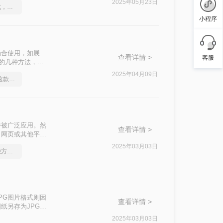
2025年05月23日
如何将cad转成图片格式，分享一种简单的方法
小程序
场合使用，如展
查看详情 >
客服
片的几种方法，帮
2025年04月09日
身为打工人你应该知道这款cad转图片软件
件被广泛应用。然
查看详情 >
、网页或其他平台
性，还能方便地进
2025年03月03日
cad如何转成图片，这些方法可以帮到你
法与步骤，帮助
PG图片格式则因
查看详情 >
纸另存为JPG图
存储空间。那么如
2025年03月03日