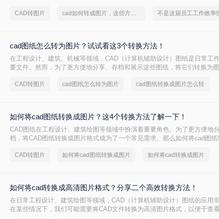
看与分享。那么cad如何转图片呢？本文将介绍三种将CAD文件转换为图片
CAD转图片
cad如何转成图片，这些方法可以帮到你
cad图纸怎么转为图片？试试看这3个转换方法！
在工程设计、建筑、机械等领域，CAD（计算机辅助设计）图纸是日常工
要文件。然而，为了更方便地分享、存档和展示这些图纸，将它们转换为
智的选择。那么cad图纸怎么转为图片呢？本文将详细介绍三种将CAD图
CAD转图片
cad图纸怎么转为图片
cad图纸转换成图片怎么转
用方法。
如何将cad图纸转换成图片？这4个转换方法了解一下！
CAD图纸在工程设计、建筑绘图等领域中扮演着重要角色。为了更方便地
档，将CAD图纸转换成图片格式成为了一个常见需求。那么如何将cad图
本文将介绍四种实用的CAD图纸转图片方法。
CAD转图片
如何将cad图纸转换成图片
如何将cad转换成图片
如何将cad转换成高清图片格式？分享二个高效转换方法！
在日常工程设计、建筑绘图等领域，CAD（计算机辅助设计）图纸的应用
在某些情况下，我们可能需要将CAD文件转换为高清图片格式，以便于查
文档、报告中。那么如何将cad转换成高清图片格式呢？本文将介绍两种将