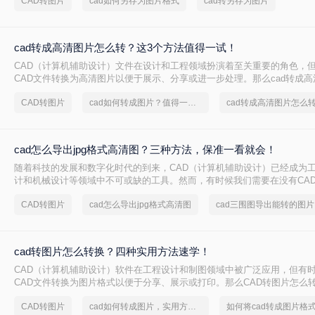
CAD转图片
cad如何另存为图片格式
cad转另存为图片
何将CAD图纸另存为JPG图片呢？以下将详细介绍几种将CAD图纸另存为J
法，并结合相关数字和信息进行说明。
cad转成高清图片怎么转？这3个方法值得一试！
CAD（计算机辅助设计）文件在设计和工程领域扮演着至关重要的角色，
CAD文件转换为高清图片以便于展示、分享或进一步处理。那么cad转成
呢？以下将为您详细介绍几种将CAD文件转换为高清图片的方法。
CAD转图片
cad如何转成图片？值得一试的技巧
cad转成高清图片怎么
cad怎么导出jpg格式高清图？三种方法，保准一看就会！
随着科技的发展和数字化时代的到来，CAD（计算机辅助设计）已经成为
计和机械设计等领域中不可或缺的工具。然而，有时候我们需要在没有CA
示或使用这些设计图，此时将CAD文件转换成JPG格式的高清图片就变得
CAD转图片
cad怎么导出jpg格式高清图
c
详细介绍Ccad怎么导出jpg格式高清图的方法。
cad转图片怎么转换？四种实用方法速学！
CAD（计算机辅助设计）软件在工程设计和制图领域中被广泛应用，但有
CAD文件转换为图片格式以便于分享、展示或打印。那么CAD转图片怎么
详细介绍CAD转图片的几种常用方法，帮助读者轻松实现格式转换。
CAD转图片
cad如何转成图片，实用方法不要错过