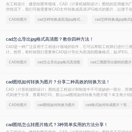
在工程设计、建筑绘图等领域，CAD（计算机辅助设计）图纸的应用极为
些情况下，我们可能需要将CAD文件转换成高清JPG格式的图片，以便于
体、报告等场合进行分享和展示。那么cad怎样转换成高清jpg格式的图片
CAD转图片
cad怎样转换成高清jpg格式的图片
cad怎样转换成jpg格
种将CAD转换成高清JPG格式图片的方法。
cad怎么导出jpg格式高清图？教你四种方法！
CAD是一种广泛应用于工程设计领域的软件，它可以帮助工程师们进行三
计。然而，有时候我们需要将CAD设计导出为高清的图像格式，如JPEG。
出jpg格式高清图​呢？在本文中，我们将介绍四种简单而有效的方法来实现
CAD转图片
cad怎么导出jpg格式高清图
c
cad图纸如何转换为图片？分享二种高效的转换方法！
CAD（计算机辅助设计）图纸是工程设计和制造中不可或缺的一部分，而
式则便于分享、查看和打印。那么cad图纸如何转换为图片呢？本文将介绍
转换为图片的方法。
CAD转图片
cad图纸如何转换为图片
cad格式如何转成图片？简单高效的恢复方法
cad图纸怎么转图片格式？3种简单实用的方法分享！