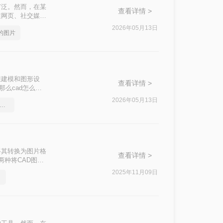
广泛。然而，在某
查看详情 >
在网页、社交媒
呢？本文将介绍三
2026年05月13日
式的图片
维建模和图形设
查看详情 >
那么cad怎么导
这一目标。
2026年05月13日
ad三围图导出能转的图片格式
将其转换为图片格
查看详情 >
两种将CAD图纸
2025年11月09日