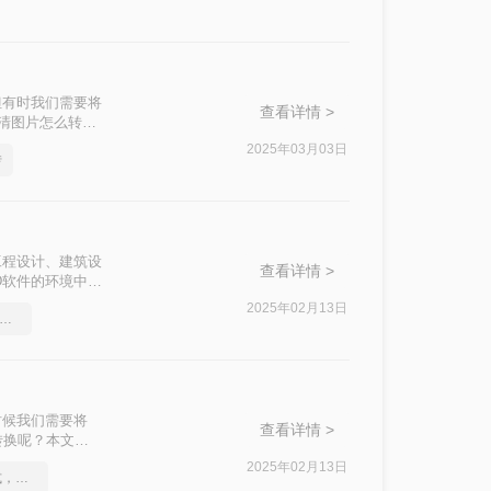
PG图片的方
但有时我们需要将
查看详情 >
高清图片怎么转
2025年03月03日
转
工程设计、建筑设
查看详情 >
D软件的环境中展
十分必要。本文将
2025年02月13日
ad三围图导出能转的图片格式
时候我们需要将
查看详情 >
转换呢？本文将
2025年02月13日
如何将cad转成图片格式，实用的方法来了