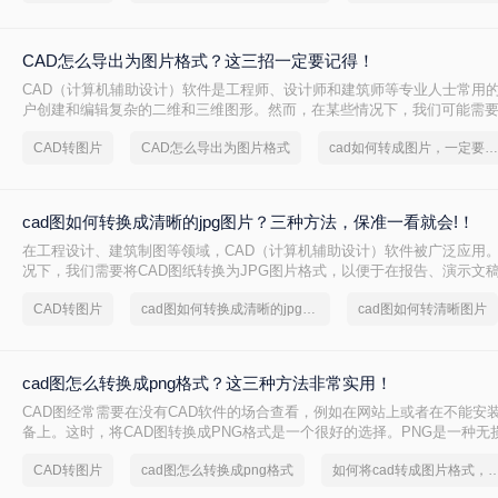
CAD怎么导出为图片格式？这三招一定要记得！
CAD（计算机辅助设计）软件是工程师、设计师和建筑师等专业人士常用
户创建和编辑复杂的二维和三维图形。然而，在某些情况下，我们可能需要
为图片格式以便于分享、展示或嵌入到其他文档中。那么CAD怎么导出为
CAD转图片
CAD怎么导出为图片格式
cad如何转成图片，一定要看看
将详细介绍几种将CAD导出为图片格式的方法。
cad图如何转换成清晰的jpg图片？三种方法，保准一看就会!！
在工程设计、建筑制图等领域，CAD（计算机辅助设计）软件被广泛应用
况下，我们需要将CAD图纸转换为JPG图片格式，以便于在报告、演示文
那么cad图如何转换成清晰的jpg图片呢？为了确保转换后的JPG图片保持
CAD转图片
cad图如何转换成清晰的jpg图片
cad图如何转清晰图片
文将介绍三种实用的转换方法。
cad图怎么转换成png格式？这三种方法非常实用！
CAD图经常需要在没有CAD软件的场合查看，例如在网站上或者在不能安
备上。这时，将CAD图转换成PNG格式是一个很好的选择。PNG是一种无
式，广泛应用于网页和其他需要清晰图像的场合。下面我们将详细介绍cad
CAD转图片
cad图怎么转换成png格式
如何将cad转成图片格式，实用
png格式。