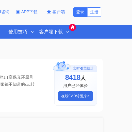
登录
注册
PI咨询
APP下载
客户端
使用技巧
客户端下载
实时引擎统计
8418
人
1:1高保真还原且
家都不知道的cad转
用户已经体验
在线CAD转图片 >