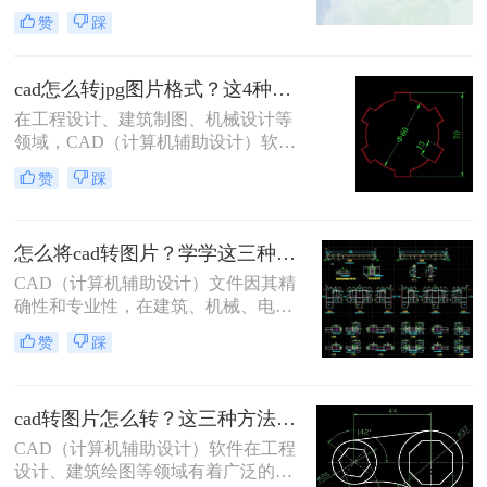
成jpg图片呢？以下将详细介绍几种将
于创建精确的二维和三维模型。然
赞
踩
CAD文件保存为JPG图片的方法。
而，在某些情况下，需要将CAD图纸
转换成图片格式，以便于分享、打印
或用于演示文稿。虽然大多数CAD软
cad怎么转jpg图片格式？这4种方法一分钟就能学会！
件都具备导出为图像的功能，但要获
在工程设计、建筑制图、机械设计等
得高质量、清晰的图片并非总是那么
领域，CAD（计算机辅助设计）软件
简单。本文将指导你cad怎么转清晰的
是不可或缺的工具。然而，在某些情
图片。
赞
踩
况下，我们可能需要将CAD图纸转换
为JPG图片格式，以便于在网页上发
布、通过电子邮件发送或在不支持
怎么将cad转图片？学学这三种方法吧!
CAD软件的设备上查看。那么cad怎
么转jpg图片格式呢？本文将详细介绍
CAD（计算机辅助设计）文件因其精
几种将CAD图纸转换为JPG图片格式
确性和专业性，在建筑、机械、电子
的方法，帮助用户轻松完成转换。
等领域被广泛应用。然而，有时候我
赞
踩
们需要在非CAD环境中展示或分享这
些设计，这就需要将CAD文件转换为
图片格式。那么怎么将cad转图片呢？
cad转图片怎么转？这三种方法用起来！
本文将为您介绍几种常用的CAD转图
片的方法
CAD（计算机辅助设计）软件在工程
设计、建筑绘图等领域有着广泛的应