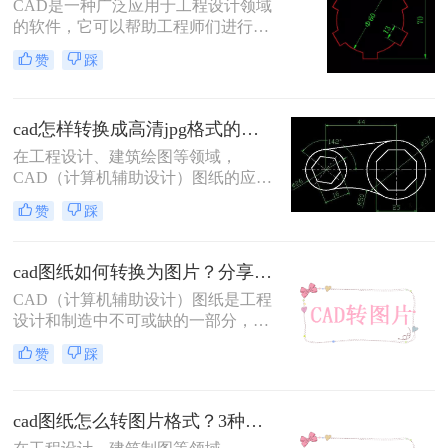
CAD是一种广泛应用于工程设计领域
的软件，它可以帮助工程师们进行三
维建模和图形设计。然而，有时候我
赞
踩
们需要将CAD设计导出为高清的图像
格式，如JPEG。那么cad怎么导出jpg
格式高清图​呢？在本文中，我们将介
cad怎样转换成高清jpg格式的图片？这3个方法了解一下
绍四种简单而有效的方法来实现这一
目标。
在工程设计、建筑绘图等领域，
CAD（计算机辅助设计）图纸的应用
极为广泛。然而，在某些情况下，我
赞
踩
们可能需要将CAD文件转换成高清
JPG格式的图片，以便于在网页、社
交媒体、报告等场合进行分享和展
cad图纸如何转换为图片？分享二种高效的转换方法！
示。那么cad怎样转换成高清jpg格式
CAD（计算机辅助设计）图纸是工程
的图片呢？本文将介绍三种将CAD转
设计和制造中不可或缺的一部分，而
换成高清JPG格式图片的方法。
将其转换为图片格式则便于分享、查
赞
踩
看和打印。那么cad图纸如何转换为图
片呢？本文将介绍两种将CAD图纸转
换为图片的方法。
cad图纸怎么转图片格式？3种简单实用的方法分享！