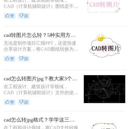
在工程设计、建筑制图等领域，
CAD（计算机辅助设计）图纸是不可
或缺的工具。然而，在某些情况下，
赞
踩
我们需要将这些精确的矢量图形转换
为图片格式，以便更方便地分享、打
印或用于演示文稿。那么cad图纸怎么
cad转图片怎么转？5种实用方法详解！
转图片格式呢？本文将详细介绍三种
将CAD图纸转换成图片格式的方法。
无论是制作项目汇报PPT，还是快速
分享设计方案，将CAD图纸转换为图
片都是刚需。那么cad转图片怎么转
赞
踩
呢？本文整理5种主流转换方式，涵
盖从新手到专业用户的解决方案，附
详细操作指南与避坑建议。
cad怎么转图片jpg？教大家3个转换方法！
在工程设计、建筑设计等领域，
CAD（计算机辅助设计）文件的使用
非常普遍。然而，有时候我们需要将
赞
踩
CAD文件转换为常见的图片格式，如
JPG，以便于在非CAD环境中展示或
分享。那么cad怎么转图片jpg呢？本
cad怎么转jpg格式？学学这三种转换方法！
文将介绍三种将CAD文件转换为JPG
在工程和设计领域，将CAD文件转换
图片的方法。