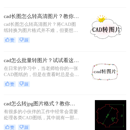
转图片怎么转呢？以下为您分享cad格
式转图片格式的方法哦。
cad长图怎么转高清图片？教你两个靠谱的方法！
​cad长图怎么转高清图片？将CAD图
纸转换为图片格式并不难，但要想更
快更简单的完成转换还是需要一些技
赞
踩
巧的。分享两种可以快速完成转换的
工具，有需要的设计师可以关注一
下。
cad怎么批量转图片？试试看这两个方法！
在日常的学习中，当老师给你的一张
CAD图纸的，但是在查看时总是会不
小心触碰到某些地方，使它改变了原
赞
踩
来的内容，怎么办呢？这时我们可以
将CAD转换成图片的格式，这样就可
以保护原来CAD的内容。那么cad怎
cad怎么转jpg图片格式？教你一招！
么批量转图片，快来看看这篇文章吧
有很多的小伙伴的工作中经常会需要
处理各类CAD图纸，其中就有一部分
的用户为了方便查看就会需要将CAD
赞
踩
图纸保存为JPG格式的图片。但是有