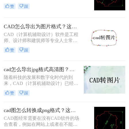
应用。然而，在某些情况下，我们需
赞
踩
要将CAD图纸转换为JPG图片格式，
以便于在报告、演示文稿或网页上展
示。那么cad图如何转换成清晰的jpg
CAD怎么导出为图片格式？这三招一定要记得！
图片呢？为了确保转换后的JPG图片
保持清晰和高质量，本文将介绍三种
CAD（计算机辅助设计）软件是工程
实用的转换方法。
师、设计师和建筑师等专业人士常用
的工具，它允许用户创建和编辑复杂
赞
踩
的二维和三维图形。然而，在某些情
况下，我们可能需要将CAD文件导出
为图片格式以便于分享、展示或嵌入
cad怎么导出jpg格式高清图？三种方法，保准一看就会！
到其他文档中。那么CAD怎么导出为
图片格式呢？以下将详细介绍几种将
随着科技的发展和数字化时代的到
CAD导出为图片格式的方法。
来，CAD（计算机辅助设计）已经成
为工程设计、建筑设计和机械设计等
赞
踩
领域中不可或缺的工具。然而，有时
候我们需要在没有CAD软件的环境中
展示或使用这些设计图，此时将CAD
cad图怎么转换成png格式？这三种方法非常实用！
文件转换成JPG格式的高清图片就变
CAD图经常需要在没有CAD软件的场
得十分必要。本文将详细介绍Ccad怎
合查看，例如在网站上或者在不能安
么导出jpg格式高清图的方法。