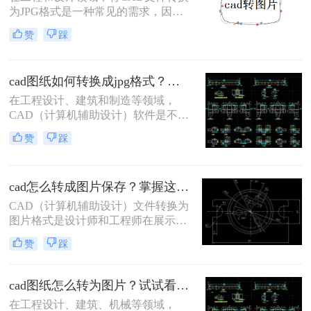
为JPG格式是一种常见的需求，因为
JPG格式便于在网页、社交媒体和移
赞
踩
动设备上展示和分享。那么cad怎么转
jpg格式呢？本文将介绍三种CAD转
JPG的方法，帮助您轻松完成CAD转
cad图纸如何转换成jpg格式？试试看这三种转换方式！
JPG的任务。
在工程设计、建筑和制造等领域，
CAD（计算机辅助设计）软件是不可
或缺的工具。然而，在某些情况下，
赞
踩
我们可能需要将CAD图纸转换为JPG
图片格式，以便于网页发布、电子邮
件发送或在不支持CAD软件的设备上
cad怎么转成图片保存？掌握这二招就够了！
查看。那么cad图纸如何转换成jpg格
式呢？本文将详细介绍三种将CAD图
CAD（计算机辅助设计）文件转换为
纸转换为JPG图片的方法。
图片格式是设计师和工程师在展示设
计成果时经常遇到的需求。图片格式
赞
踩
因其良好的兼容性和易分享性，成为
与团队成员、客户和合作伙伴交流的
理想选择。那么cad怎么转成图片保存
cad图纸怎么转为图片？试试看这3个转换方法！
呢？本文将介绍两种将CAD文件转换
在工程设计、建筑、机械等领域，
为图片的实用方法。