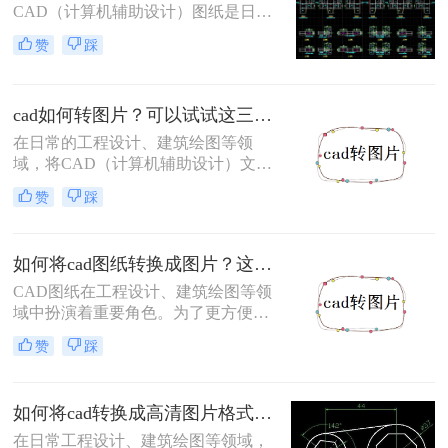
CAD（计算机辅助设计）图纸是日常
工作中不可或缺的重要文件。然而，
赞
踩
为了更方便地分享、存档和展示这些
图纸，将它们转换为图片格式是一个
明智的选择。那么cad图纸怎么转为图
cad如何转图片？可以试试这三个方法！
片呢？本文将详细介绍三种将CAD图
纸转换为图片的实用方法。
在日常的工程设计、建筑绘图等领
域，将CAD（计算机辅助设计）文件
转换为图片格式是一项常见的任务。
赞
踩
图片格式如JPG、PNG等具有广泛的
兼容性，便于在不同设备和软件中查
看与分享。那么cad如何转图片呢？本
如何将cad图纸转换成图片？这4个转换方法了解一下！
文将介绍三种将CAD文件转换为图片
的方法。
CAD图纸在工程设计、建筑绘图等领
域中扮演着重要角色。为了更方便地
分享、展示或存档，将CAD图纸转换
赞
踩
成图片格式成为了一个常见需求。那
么如何将cad图纸转换成图片呢？本文
将介绍四种实用的CAD图纸转图片方
如何将cad转换成高清图片格式？分享二个高效转换方法！
法。
在日常工程设计、建筑绘图等领域，