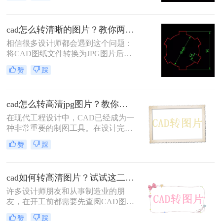
一部分的用户不知道cad怎么转jpg图
片格式，今天就给大家带来一种十分
cad怎么转清晰的图片？教你两个靠谱的方法！
优秀的CAD转图片的方法，那么下面
就随小编一起来看看吧。
相信很多设计师都会遇到这个问题：
将CAD图纸文件转换为JPG图片后，
发送给客户或领导方便查看。其实将
赞
踩
CAD图纸文件导出图片的方法有很
多，比如通过QQ截图、微信截图或
电脑自带截图工具等，截图得到文件
cad怎么转高清jpg图片？教你两个靠谱的方法！
图片。但通过这种方式得到的图片不
是高清的。
在现代工程设计中，CAD已经成为一
种非常重要的制图工具。在设计完成
后，我们有时需要将CAD图形转换为
赞
踩
图片格式，这样以便于共享和展示。
cad如何转高清图片？试试这二种方法！
许多设计师朋友和从事制造业的朋
友，在开工前都需要先查阅CAD图纸
来进行参考。但如果文件是DWG或
赞
踩