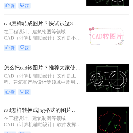
用。然而，有时我们需要将CAD图纸
赞
踩
转换为图片格式以便于分享、打印或
进行其他处理。那么CAD转图片怎么
转呢？本文将介绍几种CAD转图片的
cad怎样转成图片？快试试这3个方法！一学就会！
常用方法，帮助你轻松完成转换任
在工程设计、建筑绘图等领域，
务。
CAD（计算机辅助设计）文件是不可
或缺的。然而，有时我们需要将CAD
赞
踩
文件转换为图片格式，以便于分享、
打印或在不支持CAD文件的设备上进
行查看。那么CAD怎样转成图片呢？
怎么把cad转图片？推荐大家使用这三种方法！
本文将详细介绍几种将CAD文件转换
为图片的方法。
CAD（计算机辅助设计）文件是工
程、建筑和产品设计等领域中常用的
文件格式，但有时候我们可能需要将
赞
踩
CAD文件转换为图片格式，以便于分
享、查看或在不支持CAD文件的设备
上进行操作。那么怎么把CAD转图片
cad怎样转换成jpg格式的图片？教你三招轻松搞定！
呢？本文将介绍几种将CAD文件转换
在工程设计、建筑制图等领域，
为图片的方法。
CAD（计算机辅助设计）软件发挥着
至关重要的作用。然而，有时我们需