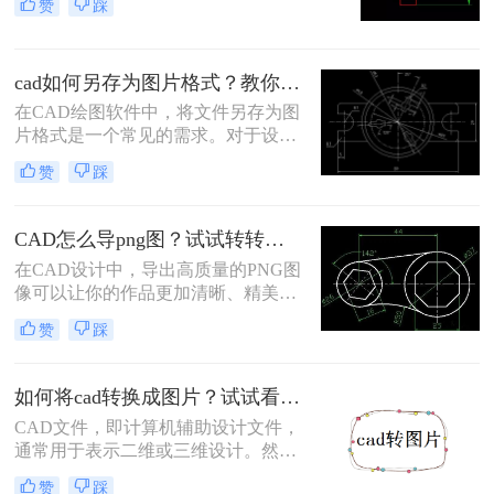
赞
踩
要将CAD图纸转换为JPG格式的图
片，以便在多种非CAD环境中进行展
示和分享。那么CAD怎样转换成jpg
cad如何另存为图片格式？教你两个方法！
格式的图片呢？本文将介绍三种实用
的方法，帮助你将CAD图纸轻松转换
在CAD绘图软件中，将文件另存为图
为JPG格式的图片。
片格式是一个常见的需求。对于设计
师和工程师而言，将CAD文件转化为
赞
踩
图片可以方便地共享和展示作品。本
文将为您详细介绍cad如何另存为图片
格式方法。
CAD怎么导png图？试试转转大师这两种转换方式！
在CAD设计中，导出高质量的PNG图
像可以让你的作品更加清晰、精美，
并且适用于各种平台和应用场景。本
赞
踩
文将为你介绍CAD怎么导png图方法​
，帮助你轻松实现这一目标。
如何将cad转换成图片？试试看这三个方法！
CAD文件，即计算机辅助设计文件，
通常用于表示二维或三维设计。然
而，有时我们需要将这些设计转换成
赞
踩