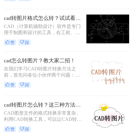
图片格式，以便更方便地分享或展
示。将CAD转换成图片是一个相对简
单的过程，有多种方法可以实现。那
cad转图片格式怎么转？试试看这三个方法！
么如何将cad转换成图片呢？下面我们
将详细介绍几种常见的方法。
CAD（计算机辅助设计）软件是专门
用于制图和设计的工具，在工程、建
筑、机械等领域被广泛应用。然而，
赞
踩
在与他人共享工程图纸时，有时需要
将CAD文件转换为图片格式，以便更
方便地查看和传递。那么cad转图片格
cad怎么转图片？教大家二招！
式怎么转呢？本文将介绍几种常用的
在我们学习CAD转图片转换方法之
CAD转图片格式的方法，帮助你轻松
前，首先问各位小伙伴两个问题：
完成转换。
CAD是什么？CAD怎么转图片？
赞
踩
CAD，是我们常用的设计图纸文件格
式，它用于创建和编辑二维和三维图
形。将CAD文件转成图片格式更易传
cad转图片怎么转？这三种方法快速转换！
输和查看图纸内容。今天就给大家分
享两个CAD转图片的转换方法，转换
CAD图形文件的格式转换非常复杂。
速度快、质量高！赶紧一起来学习
利用CAD转换工具，可以让CAD转换
吧！
成图画更容易。比如，把CAD转化为
赞
踩
图画，可以使办公更有效率。那么cad