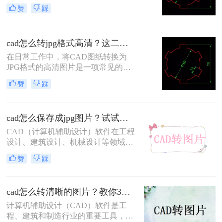
装大型软件的设备上。这时，将CAD
赞
踩
图转换成PNG格式是一个很好的选
择。PNG是一种无损压缩的位图格
式，广泛应用于网页和其他需要清晰
cad怎么转jpg格式高清？这二个方法帮你解决！
图像的场合。下面我们将详细介绍cad
图怎么转换成png格式。
在日常工作中，将CAD图纸转换为
JPG格式的高清图片是一项常见的任
务。JPG格式因其广泛的兼容性和较
赞
踩
小的文件体积，非常适合在网页、电
子邮件和报告中分享和使用。那么cad
怎么转jpg格式高清呢？本文将介绍两
cad怎么保存成jpg图片？试试看这四个方法！
种将CAD图纸转换为JPG高清图片的
方法。
CAD（计算机辅助设计）软件在工程
设计、建筑设计、机械设计等领域扮
演着至关重要的角色。然而，在需要
赞
踩
将CAD设计成果以图片形式分享给非
专业人士或进行网络展示时，将CAD
文件转换为JPG图片格式成为了一个
cad怎么转清晰的图片？教你3个实用方法！
常见的需求。JPG格式因其广泛的兼
容性和适中的文件体积，非常适合用
计算机辅助设计（CAD）软件是工
于在线分享和打印。那么cad怎么保存
程、建筑和制造行业的重要工具，用