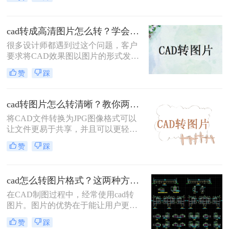
DXF格式，就需要用专门的软件进行
查看。这样做就非常麻烦，可能还会
遇到CAD文件打不开的情况。其实现
cad转成高清图片怎么转？学会这个方法，5秒搞定！
场作业时想要查看CAD文件，方法非
常简单！
很多设计师都遇到过这个问题，客户
要求将CAD效果图以图片的形式发
送。这样一来，他们不用下载CAD软
赞
踩
件，就能查看图纸效果。其实CAD导
出图片的方法有好多种，例如，打开
图纸后，通过QQ截图或电脑自带的
cad转图片怎么转清晰？教你两个靠谱的方法！
截屏工具进行截图。虽然这样很方
将CAD文件转换为JPG图像格式可以
便，但照片却不是高清的，有一些细
让文件更易于共享，并且可以更轻松
节可能被模糊。
地在不同平台上传递。此外，JPG文
赞
踩
件格式具有更小的文件大小，可以更
快速地下载或上传。但是，需要注意
的是，转换为JPG格式可能会导致图
cad怎么转图片格式？这两种方法可以迅速转换
像质量下降，那么我们该cad转图片怎
么转清晰呢？教大家二种小妙招，一
在CAD制图过程中，经常使用cad转
起来学习下吧。
图片。图片的优势在于能让用户更方
便的传送和分享，有需要的小伙伴可
赞
踩
以自行试试。下面就来详细的讲解一