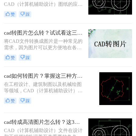
CAD（计算机辅助设计）图纸的应用
非常广泛。然而，在某些情况下，我
赞
踩
们可能需要将CAD文件转换为高清图
片格式，以便于查看、分享或嵌入到
文档、报告中。那么如何将cad转换成
cad转图片怎么转？试试看这三个方法！
高清图片格式呢？本文将介绍两种将
将CAD文件转换成图片是一种常见的
CAD转换成高清图片格式的方法。
需求，因为图片可以更方便地在各种
场合使用，如展示、汇报等。那么cad
赞
踩
转图片怎么转呢？本文将介绍将CAD
文件转换成图片的几种方法，帮助您
更好地了解如何实现这一目的。
cad如何转图片？掌握这三种方法就可以！
在工程设计、建筑制图以及机械绘图
等领域，CAD（计算机辅助设计）软
件被广泛应用。然而，有时我们需要
赞
踩
将CAD图纸转换为图片格式，以便于
在报告、演示文稿、网页或其他平台
上进行展示和分享。将CAD转换为图
cad转成高清图片怎么转？这3个方法值得一试！
片不仅可以确保图纸的清晰度和准确
性，还能方便地进行编辑和传输。那
CAD（计算机辅助设计）文件在设计
么CAD如何转图片呢？本文将详细介