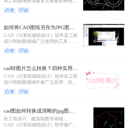
和工程领域扮演着至关重要的角色，
绍CAD转图片的方法与步骤，帮助读
但有时我们需要将CAD文件转换为高
赞
踩
者轻松实现这一需求。
清图片以便于展示、分享或进一步处
理。那么cad转成高清图片怎么转呢？
以下将为您详细介绍几种将CAD文件
如何将CAD图纸另存为JPG图片？教你三种方法轻松搞定！
转换为高清图片的方法。
CAD（计算机辅助设计）软件是工程
设计和制图领域广泛使用的工具，而
JPG图片格式则因其广泛的兼容性和
赞
踩
较小的文件大小而常用于分享和展示
设计成果。将CAD图纸另存为JPG图
片，不仅可以方便地在各种设备上查
cad转图片怎么转换？四种实用方法速学！
看，还能有效减少文件传输的时间和
CAD（计算机辅助设计）软件在工程
存储空间。那么如何将CAD图纸另存
设计和制图领域中被广泛应用，但有
为JPG图片呢？以下将详细介绍几种
时候我们需要将CAD文件转换为图片
将CAD图纸另存为JPG图片的方法，
赞
踩
格式以便于分享、展示或打印。那么
并结合相关数字和信息进行说明。
CAD转图片怎么转换呢？本文将详细
介绍CAD转图片的几种常用方法，帮
cad图如何转换成清晰的jpg图片？三种方法，保准一看就会!！
助读者轻松实现格式转换。
在工程设计、建筑制图等领域，
CAD（计算机辅助设计）软件被广泛