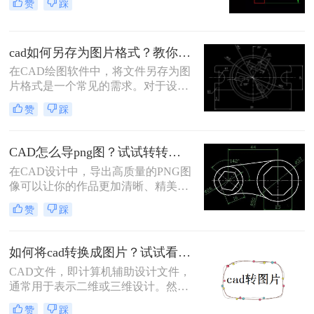
赞
踩
要将CAD图纸转换为JPG格式的图
片，以便在多种非CAD环境中进行展
示和分享。那么CAD怎样转换成jpg
cad如何另存为图片格式？教你两个方法！
格式的图片呢？本文将介绍三种实用
的方法，帮助你将CAD图纸轻松转换
在CAD绘图软件中，将文件另存为图
为JPG格式的图片。
片格式是一个常见的需求。对于设计
师和工程师而言，将CAD文件转化为
赞
踩
图片可以方便地共享和展示作品。本
文将为您详细介绍cad如何另存为图片
格式方法。
CAD怎么导png图？试试转转大师这两种转换方式！
在CAD设计中，导出高质量的PNG图
像可以让你的作品更加清晰、精美，
并且适用于各种平台和应用场景。本
赞
踩
文将为你介绍CAD怎么导png图方法​
，帮助你轻松实现这一目标。
如何将cad转换成图片？试试看这三个方法！
CAD文件，即计算机辅助设计文件，
通常用于表示二维或三维设计。然
而，有时我们需要将这些设计转换成
赞
踩