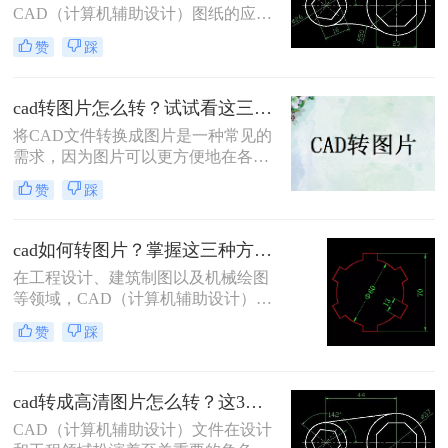
CAD（计算机辅助设计）图纸的应用
非常广泛。然而，在某些情况下，我
赞
踩
们可能需要将CAD文件转换为高清图
片格式，以便于查看、分享或嵌入到
文档、报告中。那么如何将cad转换成
cad转图片怎么转？试试看这三个方法！
高清图片格式呢？本文将介绍两种将
将CAD文件转换成图片是一种常见的
CAD转换成高清图片格式的方法。
需求，因为图片可以更方便地在各种
场合使用，如展示、汇报等。那么cad
赞
踩
转图片怎么转呢？本文将介绍将CAD
文件转换成图片的几种方法，帮助您
更好地了解如何实现这一目的。
cad如何转图片？掌握这三种方法就可以！
在工程设计、建筑制图以及机械绘图
等领域，CAD（计算机辅助设计）软
件被广泛应用。然而，有时我们需要
赞
踩
将CAD图纸转换为图片格式，以便于
在报告、演示文稿、网页或其他平台
上进行展示和分享。将CAD转换为图
cad转成高清图片怎么转？这3个方法值得一试！
片不仅可以确保图纸的清晰度和准确
性，还能方便地进行编辑和传输。那
CAD（计算机辅助设计）文件在设计
么CAD如何转图片呢？本文将详细介