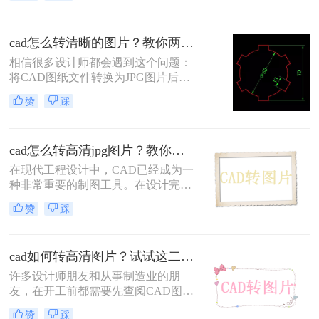
工具，有需要的设计师可以关注一
下。
cad怎么转清晰的图片？教你两个靠谱的方法！
相信很多设计师都会遇到这个问题：
将CAD图纸文件转换为JPG图片后，
发送给客户或领导方便查看。其实将
赞
踩
CAD图纸文件导出图片的方法有很
多，比如通过QQ截图、微信截图或
电脑自带截图工具等，截图得到文件
cad怎么转高清jpg图片？教你两个靠谱的方法！
图片。但通过这种方式得到的图片不
是高清的。
在现代工程设计中，CAD已经成为一
种非常重要的制图工具。在设计完成
后，我们有时需要将CAD图形转换为
赞
踩
图片格式，这样以便于共享和展示。
cad如何转高清图片？试试这二种方法！
许多设计师朋友和从事制造业的朋
友，在开工前都需要先查阅CAD图纸
来进行参考。但如果文件是DWG或
赞
踩