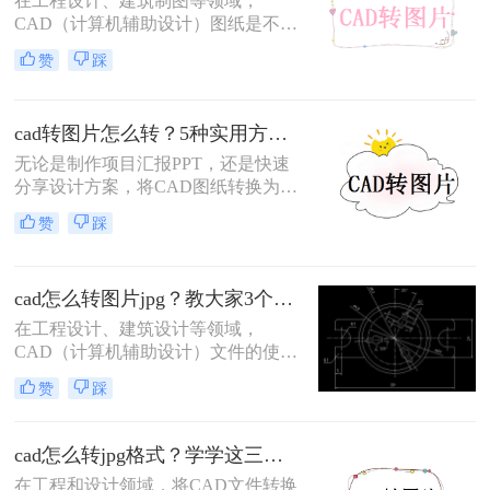
在工程设计、建筑制图等领域，
CAD（计算机辅助设计）图纸是不可
或缺的工具。然而，在某些情况下，
赞
踩
我们需要将这些精确的矢量图形转换
为图片格式，以便更方便地分享、打
印或用于演示文稿。那么cad图纸怎么
cad转图片怎么转？5种实用方法详解！
转图片格式呢？本文将详细介绍三种
将CAD图纸转换成图片格式的方法。
无论是制作项目汇报PPT，还是快速
分享设计方案，将CAD图纸转换为图
片都是刚需。那么cad转图片怎么转
赞
踩
呢？本文整理5种主流转换方式，涵
盖从新手到专业用户的解决方案，附
详细操作指南与避坑建议。
cad怎么转图片jpg？教大家3个转换方法！
在工程设计、建筑设计等领域，
CAD（计算机辅助设计）文件的使用
非常普遍。然而，有时候我们需要将
赞
踩
CAD文件转换为常见的图片格式，如
JPG，以便于在非CAD环境中展示或
分享。那么cad怎么转图片jpg呢？本
cad怎么转jpg格式？学学这三种转换方法！
文将介绍三种将CAD文件转换为JPG
在工程和设计领域，将CAD文件转换
图片的方法。