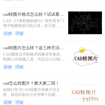
图片格式，以便更方便地分享或展
示。将CAD转换成图片是一个相对简
单的过程，有多种方法可以实现。那
cad转图片格式怎么转？试试看这三个方法！
么如何将cad转换成图片呢？下面我们
将详细介绍几种常见的方法。
CAD（计算机辅助设计）软件是专门
用于制图和设计的工具，在工程、建
筑、机械等领域被广泛应用。然而，
赞
踩
在与他人共享工程图纸时，有时需要
将CAD文件转换为图片格式，以便更
方便地查看和传递。那么cad转图片格
cad转图片怎么转？这三种方法快速转换！
式怎么转呢？本文将介绍几种常用的
CAD图形文件的格式转换非常复杂。
CAD转图片格式的方法，帮助你轻松
利用CAD转换工具，可以让CAD转换
完成转换。
成图画更容易。比如，把CAD转化为
赞
踩
图画，可以使办公更有效率。那么cad
转图片怎么转呢？以下为您分享cad格
式转图片格式的方法哦。
cad怎么转图片？教大家二招！
在我们学习CAD转图片转换方法之
前，首先问各位小伙伴两个问题：
CAD是什么？CAD怎么转图片？
赞
踩
CAD，是我们常用的设计图纸文件格