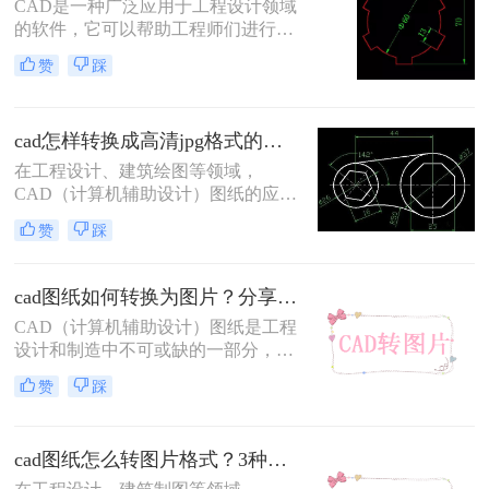
CAD是一种广泛应用于工程设计领域
的软件，它可以帮助工程师们进行三
维建模和图形设计。然而，有时候我
赞
踩
们需要将CAD设计导出为高清的图像
格式，如JPEG。那么cad怎么导出jpg
格式高清图​呢？在本文中，我们将介
cad怎样转换成高清jpg格式的图片？这3个方法了解一下
绍四种简单而有效的方法来实现这一
目标。
在工程设计、建筑绘图等领域，
CAD（计算机辅助设计）图纸的应用
极为广泛。然而，在某些情况下，我
赞
踩
们可能需要将CAD文件转换成高清
JPG格式的图片，以便于在网页、社
交媒体、报告等场合进行分享和展
cad图纸如何转换为图片？分享二种高效的转换方法！
示。那么cad怎样转换成高清jpg格式
CAD（计算机辅助设计）图纸是工程
的图片呢？本文将介绍三种将CAD转
设计和制造中不可或缺的一部分，而
换成高清JPG格式图片的方法。
将其转换为图片格式则便于分享、查
赞
踩
看和打印。那么cad图纸如何转换为图
片呢？本文将介绍两种将CAD图纸转
换为图片的方法。
cad图纸怎么转图片格式？3种简单实用的方法分享！