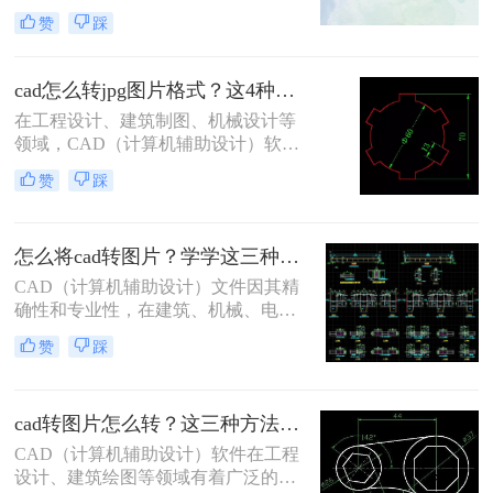
成jpg图片呢？以下将详细介绍几种将
于创建精确的二维和三维模型。然
赞
踩
CAD文件保存为JPG图片的方法。
而，在某些情况下，需要将CAD图纸
转换成图片格式，以便于分享、打印
或用于演示文稿。虽然大多数CAD软
cad怎么转jpg图片格式？这4种方法一分钟就能学会！
件都具备导出为图像的功能，但要获
在工程设计、建筑制图、机械设计等
得高质量、清晰的图片并非总是那么
领域，CAD（计算机辅助设计）软件
简单。本文将指导你cad怎么转清晰的
是不可或缺的工具。然而，在某些情
图片。
赞
踩
况下，我们可能需要将CAD图纸转换
为JPG图片格式，以便于在网页上发
布、通过电子邮件发送或在不支持
怎么将cad转图片？学学这三种方法吧!
CAD软件的设备上查看。那么cad怎
么转jpg图片格式呢？本文将详细介绍
CAD（计算机辅助设计）文件因其精
几种将CAD图纸转换为JPG图片格式
确性和专业性，在建筑、机械、电子
的方法，帮助用户轻松完成转换。
等领域被广泛应用。然而，有时候我
赞
踩
们需要在非CAD环境中展示或分享这
些设计，这就需要将CAD文件转换为
图片格式。那么怎么将cad转图片呢？
cad转图片怎么转？这三种方法用起来！
本文将为您介绍几种常用的CAD转图
片的方法
CAD（计算机辅助设计）软件在工程
设计、建筑绘图等领域有着广泛的应