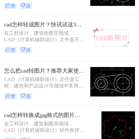
用。然而，有时我们需要将CAD图纸
赞
踩
转换为图片格式以便于分享、打印或
进行其他处理。那么CAD转图片怎么
转呢？本文将介绍几种CAD转图片的
cad怎样转成图片？快试试这3个方法！一学就会！
常用方法，帮助你轻松完成转换任
在工程设计、建筑绘图等领域，
务。
CAD（计算机辅助设计）文件是不可
或缺的。然而，有时我们需要将CAD
赞
踩
文件转换为图片格式，以便于分享、
打印或在不支持CAD文件的设备上进
行查看。那么CAD怎样转成图片呢？
怎么把cad转图片？推荐大家使用这三种方法！
本文将详细介绍几种将CAD文件转换
为图片的方法。
CAD（计算机辅助设计）文件是工
程、建筑和产品设计等领域中常用的
文件格式，但有时候我们可能需要将
赞
踩
CAD文件转换为图片格式，以便于分
享、查看或在不支持CAD文件的设备
上进行操作。那么怎么把CAD转图片
cad怎样转换成jpg格式的图片？教你三招轻松搞定！
呢？本文将介绍几种将CAD文件转换
在工程设计、建筑制图等领域，
为图片的方法。
CAD（计算机辅助设计）软件发挥着
至关重要的作用。然而，有时我们需