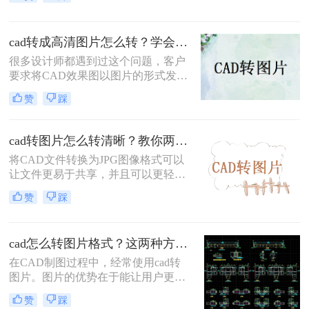
DXF格式，就需要用专门的软件进行
查看。这样做就非常麻烦，可能还会
遇到CAD文件打不开的情况。其实现
cad转成高清图片怎么转？学会这个方法，5秒搞定！
场作业时想要查看CAD文件，方法非
常简单！
很多设计师都遇到过这个问题，客户
要求将CAD效果图以图片的形式发
送。这样一来，他们不用下载CAD软
赞
踩
件，就能查看图纸效果。其实CAD导
出图片的方法有好多种，例如，打开
图纸后，通过QQ截图或电脑自带的
cad转图片怎么转清晰？教你两个靠谱的方法！
截屏工具进行截图。虽然这样很方
将CAD文件转换为JPG图像格式可以
便，但照片却不是高清的，有一些细
让文件更易于共享，并且可以更轻松
节可能被模糊。
地在不同平台上传递。此外，JPG文
赞
踩
件格式具有更小的文件大小，可以更
快速地下载或上传。但是，需要注意
的是，转换为JPG格式可能会导致图
cad怎么转图片格式？这两种方法可以迅速转换
像质量下降，那么我们该cad转图片怎
么转清晰呢？教大家二种小妙招，一
在CAD制图过程中，经常使用cad转
起来学习下吧。
图片。图片的优势在于能让用户更方
便的传送和分享，有需要的小伙伴可
赞
踩
以自行试试。下面就来详细的讲解一