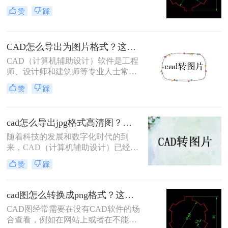
应用。然而，在某些情况下，我们需
赞
踩
要将CAD图纸转换为JPG图片格式，
以便于在报告、演示文稿或网页上展
示。那么cad图如何转换成清晰的jpg
CAD怎么导出为图片格式？这三招一定要记得！
图片呢？为了确保转换后的JPG图片
保持清晰和高质量，本文将介绍三种
CAD（计算机辅助设计）软件是工程
实用的转换方法。
师、设计师和建筑师等专业人士常用
的工具，它允许用户创建和编辑复杂
赞
踩
的二维和三维图形。然而，在某些情
况下，我们可能需要将CAD文件导出
为图片格式以便于分享、展示或嵌入
cad怎么导出jpg格式高清图？三种方法，保准一看就会！
到其他文档中。那么CAD怎么导出为
图片格式呢？以下将详细介绍几种将
随着科技的发展和数字化时代的到
CAD导出为图片格式的方法。
来，CAD（计算机辅助设计）已经成
为工程设计、建筑设计和机械设计等
赞
踩
领域中不可或缺的工具。然而，有时
候我们需要在没有CAD软件的环境中
展示或使用这些设计图，此时将CAD
cad图怎么转换成png格式？这三种方法非常实用！
文件转换成JPG格式的高清图片就变
CAD图经常需要在没有CAD软件的场
得十分必要。本文将详细介绍Ccad怎
合查看，例如在网站上或者在不能安
么导出jpg格式高清图的方法。