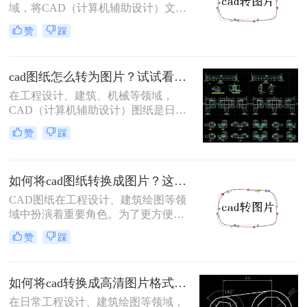
域，将CAD（计算机辅助设计）文件
转换为图片格式是一项常见的任务。
赞
踩
图片格式如JPG、PNG等具有广泛的
兼容性，便于在不同设备和软件中查
看与分享。那么cad如何转图片呢？本
cad图纸怎么转为图片？试试看这3个转换方法！
文将介绍三种将CAD文件转换为图片
的方法。
在工程设计、建筑、机械等领域，
CAD（计算机辅助设计）图纸是日常
工作中不可或缺的重要文件。然而，
赞
踩
为了更方便地分享、存档和展示这些
图纸，将它们转换为图片格式是一个
明智的选择。那么cad图纸怎么转为图
如何将cad图纸转换成图片？这4个转换方法了解一下！
片呢？本文将详细介绍三种将CAD图
纸转换为图片的实用方法。
CAD图纸在工程设计、建筑绘图等领
域中扮演着重要角色。为了更方便地
分享、展示或存档，将CAD图纸转换
赞
踩
成图片格式成为了一个常见需求。那
么如何将cad图纸转换成图片呢？本文
将介绍四种实用的CAD图纸转图片方
如何将cad转换成高清图片格式？分享二个高效转换方法！
法。
在日常工程设计、建筑绘图等领域，