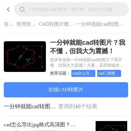
首页>
使用技巧>
CAD转图片教程>
一分钟就能cad转图片？我不懂，但我大为震撼！
一分钟就能cad转图片？我
不懂，但我大为震撼！
提供专业的一分钟就能cad转图片？我不
懂，但我大为震撼！方案，采用智能对象
流重构技术，确保文档1:1高保真还原且排
推荐话题：
cad怎么导出jpg格式高清图
cad三围图导出能转的图片格式
版不乱码。支持一键批量处理，全链路
SSL 加密保障隐私安全。助您快速实现一
分钟就能cad转图片？我不懂，但我大为震
在线CAD转图片
撼！，无需安装，高效办公。
一分钟就能cad转图片？我不懂，但我大为震撼！
查询到
46
个结果
cad怎么导出jpg格式高清图？教你四种方法！