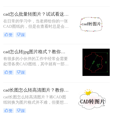
式，它用于创建和编辑二维和三维图
形。将CAD文件转成图片格式更易传
cad怎么批量转图片？试试看这两个方法！
输和查看图纸内容。今天就给大家分
享两个CAD转图片的转换方法，转换
在日常的学习中，当老师给你的一张
速度快、质量高！赶紧一起来学习
CAD图纸的，但是在查看时总是会不
吧！
小心触碰到某些地方，使它改变了原
赞
踩
来的内容，怎么办呢？这时我们可以
将CAD转换成图片的格式，这样就可
以保护原来CAD的内容。那么cad怎
cad怎么转jpg图片格式？教你一招！
么批量转图片，快来看看这篇文章吧
有很多的小伙伴的工作中经常会需要
处理各类CAD图纸，其中就有一部分
的用户为了方便查看就会需要将CAD
赞
踩
图纸保存为JPG格式的图片。但是有
一部分的用户不知道cad怎么转jpg图
片格式，今天就给大家带来一种十分
cad长图怎么转高清图片？教你两个靠谱的方法！
优秀的CAD转图片的方法，那么下面
就随小编一起来看看吧。
​cad长图怎么转高清图片？将CAD图
纸转换为图片格式并不难，但要想更
快更简单的完成转换还是需要一些技
赞
踩
巧的。分享两种可以快速完成转换的