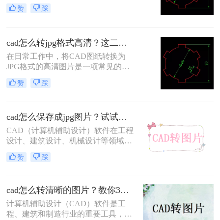
装大型软件的设备上。这时，将CAD
赞
踩
图转换成PNG格式是一个很好的选
择。PNG是一种无损压缩的位图格
式，广泛应用于网页和其他需要清晰
cad怎么转jpg格式高清？这二个方法帮你解决！
图像的场合。下面我们将详细介绍cad
图怎么转换成png格式。
在日常工作中，将CAD图纸转换为
JPG格式的高清图片是一项常见的任
务。JPG格式因其广泛的兼容性和较
赞
踩
小的文件体积，非常适合在网页、电
子邮件和报告中分享和使用。那么cad
怎么转jpg格式高清呢？本文将介绍两
cad怎么保存成jpg图片？试试看这四个方法！
种将CAD图纸转换为JPG高清图片的
方法。
CAD（计算机辅助设计）软件在工程
设计、建筑设计、机械设计等领域扮
演着至关重要的角色。然而，在需要
赞
踩
将CAD设计成果以图片形式分享给非
专业人士或进行网络展示时，将CAD
文件转换为JPG图片格式成为了一个
cad怎么转清晰的图片？教你3个实用方法！
常见的需求。JPG格式因其广泛的兼
容性和适中的文件体积，非常适合用
计算机辅助设计（CAD）软件是工
于在线分享和打印。那么cad怎么保存
程、建筑和制造行业的重要工具，用