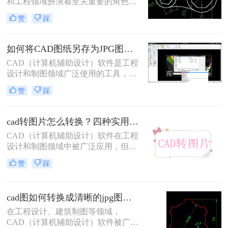
和工程领域扮演着至关重要的角色，
绍CAD转图片的方法与步骤，帮助读
但有时我们需要将CAD文件转换为高
赞
踩
者轻松实现这一需求。
清图片以便于展示、分享或进一步处
理。那么cad转成高清图片怎么转呢？
以下将为您详细介绍几种将CAD文件
如何将CAD图纸另存为JPG图片？教你三种方法轻松搞定！
转换为高清图片的方法。
CAD（计算机辅助设计）软件是工程
设计和制图领域广泛使用的工具，而
JPG图片格式则因其广泛的兼容性和
赞
踩
较小的文件大小而常用于分享和展示
设计成果。将CAD图纸另存为JPG图
片，不仅可以方便地在各种设备上查
cad转图片怎么转换？四种实用方法速学！
看，还能有效减少文件传输的时间和
CAD（计算机辅助设计）软件在工程
存储空间。那么如何将CAD图纸另存
设计和制图领域中被广泛应用，但有
为JPG图片呢？以下将详细介绍几种
时候我们需要将CAD文件转换为图片
将CAD图纸另存为JPG图片的方法，
赞
踩
格式以便于分享、展示或打印。那么
并结合相关数字和信息进行说明。
CAD转图片怎么转换呢？本文将详细
介绍CAD转图片的几种常用方法，帮
cad图如何转换成清晰的jpg图片？三种方法，保准一看就会!！
助读者轻松实现格式转换。
在工程设计、建筑制图等领域，
CAD（计算机辅助设计）软件被广泛