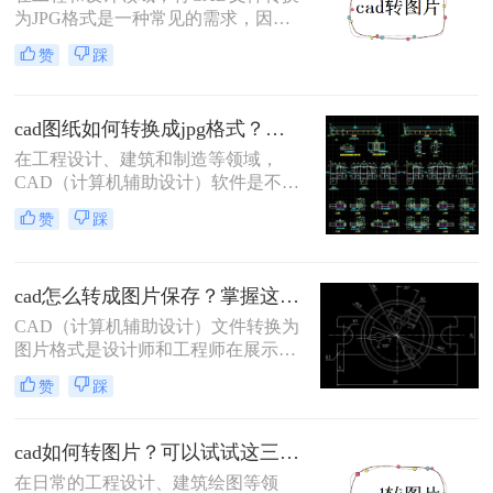
为JPG格式是一种常见的需求，因为
JPG格式便于在网页、社交媒体和移
赞
踩
动设备上展示和分享。那么cad怎么转
jpg格式呢？本文将介绍三种CAD转
JPG的方法，帮助您轻松完成CAD转
cad图纸如何转换成jpg格式？试试看这三种转换方式！
JPG的任务。
在工程设计、建筑和制造等领域，
CAD（计算机辅助设计）软件是不可
或缺的工具。然而，在某些情况下，
赞
踩
我们可能需要将CAD图纸转换为JPG
图片格式，以便于网页发布、电子邮
件发送或在不支持CAD软件的设备上
cad怎么转成图片保存？掌握这二招就够了！
查看。那么cad图纸如何转换成jpg格
式呢？本文将详细介绍三种将CAD图
CAD（计算机辅助设计）文件转换为
纸转换为JPG图片的方法。
图片格式是设计师和工程师在展示设
计成果时经常遇到的需求。图片格式
赞
踩
因其良好的兼容性和易分享性，成为
与团队成员、客户和合作伙伴交流的
理想选择。那么cad怎么转成图片保存
cad如何转图片？可以试试这三个方法！
呢？本文将介绍两种将CAD文件转换
在日常的工程设计、建筑绘图等领
为图片的实用方法。