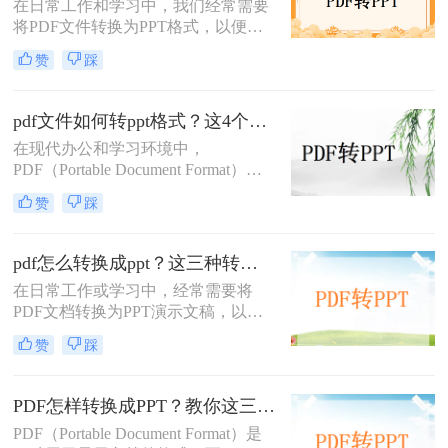
在日常工作和学习中，我们经常需要
将PDF文件转换为PPT格式，以便进
行演示或编辑。那么pdf怎么转ppt免
赞
踩
费呢？虽然市面上有许多付费的转换
工具，但本文将介绍五种免费的PDF
转PPT方法，帮助你轻松实现文件格
pdf文件如何转ppt格式？这4个方法请收好！方便又好用！
式的转换。
在现代办公和学习环境中，
PDF（Portable Document Format）因
其出色的跨平台兼容性和保持文档格
赞
踩
式不变的能力而广受欢迎。然而，在
某些情况下，我们可能需要将PDF文
件中的内容转换成PPT（PowerPoint
pdf怎么转换成ppt？这三种转换方法分享给你!！
Presentation）格式，以便进行演示或
在日常工作或学习中，经常需要将
进一步编辑。那么pdf文件如何转ppt
PDF文档转换为PPT演示文稿，以便
格式呢？本文将详细介绍几种将PDF
于更好地展示和编辑内容。
文件转换为PPT格式的有效方法，帮
赞
踩
PDF（Portable Document Format）因
助您轻松应对这一需求。
其格式稳定、兼容性强而被广泛应
用，但PPT（PowerPoint）则因其动态
PDF怎样转换成PPT？教你这三种转换方法！
演示功能而备受青睐。那么pdf怎么转
PDF（Portable Document Format）是
换成ppt呢？本文将介绍三种将PDF转