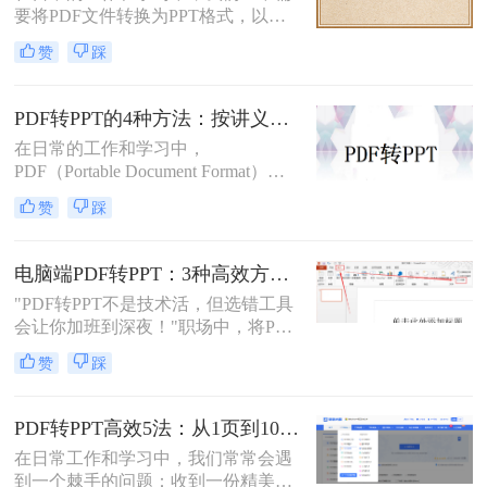
要将PDF文件转换为PPT格式，以便
进行演示或编辑。PDF文件以其固定
赞
踩
格式和跨平台的优势而广受欢迎，但
PPT文件则提供了更强大的编辑功能
和动态展示效果。那么pdf转ppt怎么
PDF转PPT的4种方法：按讲义、合同、报告3种文件类型选！
操作呢？本文将介绍五种将PDF转换
在日常的工作和学习中，
为PPT的方法，帮助您轻松完成这一
PDF（Portable Document Format）因
任务。
其格式稳定、跨平台兼容等优点而广
赞
踩
泛应用。然而，在某些场合下，我们
可能需要将PDF中的内容转换为
PPT（PowerPoint）格式，以便进行演
电脑端PDF转PPT：3种高效方法的操作步骤和格式保留设置！
示或编辑。虽然PDF到PPT的转换可
"PDF转PPT不是技术活，但选错工具
能不如其他格式转换那样直接，但通
会让你加班到深夜！"职场中，将PDF
过一些方法和工具，我们仍然可以实
报告一键转化为PPT演示文稿是高频
现这一目的。本文将详细介绍怎么把
赞
踩
刚需。然而，90%的办公族曾陷入“转
pdf转换成ppt的几种方法，以及相关
换后格式错乱、文本缺失、反复返
的实用技巧。
工”的泥潭——这不是能力问题，而
PDF转PPT高效5法：从1页到100页，方法选择差异很大！
是工具选择的致命陷阱。那么怎么在
在日常工作和学习中，我们常常会遇
电脑上把pdf转换成ppt呢？作为深耕
到一个棘手的问题：收到一份精美的
电脑办公软件测评8年的博主，我亲