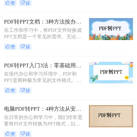
赞
踩
欢迎，而PPT则因其强大的演示功能
而备受青睐。然而，有时我们可能需
要将PDF文件转换为PPT格式，以便
PDF转PPT文档：3种方法按办公场景（汇报/教学/合同）选择！
进行编辑、修改或演示。那么pdf怎么
在工作和学习中，将PDF文件转换成
转换成ppt呢？本文将详细介绍几种将
PPT文档是一个常见的需求。无论是
PDF转换为PPT的方法，帮助您轻松
为了制作演示文稿、提取内容还是重
实现文件格式的转换。
赞
踩
新排版，掌握几种有效的转换方法都
是非常有用的。那么pdf如何转换成
ppt文档呢？本文将介绍三种常用的
PDF转PPT入门3法：零基础用户的操作要点和注意事项！
PDF转PPT的方法，帮助您轻松完成
在现代办公和学习环境中，PDF和
PDF到PPT的转换。
PPT是两种极为常见的文件格式。
PDF因其固定格式的特点而受到广泛
赞
踩
欢迎，尤其适合用于合同、学术论文
等需要保持原始内容不变的文档。然
而，当这些静态内容需要被进一步编
电脑PDF转PPT：4种方法从安装到输出的完整对比！
辑或在公共场合展示时，将其转换为
在日常的办公和学习中，我们经常需
PPT格式成为了一种常见的需求。那
要将PDF文件转换为PPT格式，以便
么PDF如何转为PPT呢？本文将详细
更好地进行演示和编辑。那么电脑如
介绍三种将PDF转换为PPT的方法，
赞
踩
何PDF转PPT呢？以下介绍四种常见