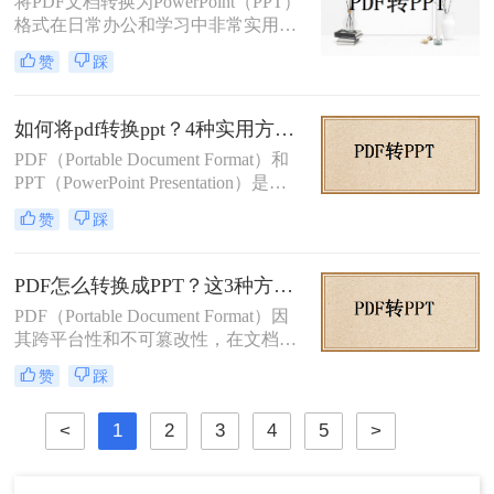
将PDF文档转换为PowerPoint（PPT）
格式在日常办公和学习中非常实用，
特别是在需要对内容进行编辑或演示
赞
踩
时。那么pdf如何转换成ppt呢？本文
将介绍几种常见的转换方法。
如何将pdf转换ppt？4种实用方法解析！
PDF（Portable Document Format）和
PPT（PowerPoint Presentation）是两
种常见的文件格式，分别用于文档存
赞
踩
储和演示文稿制作。在某些情况下，
我们可能需要将PDF转换为PPT格
式，以便在演示文稿中使用或进行进
PDF怎么转换成PPT？这3种方法学起来超简单！
一步编辑。那么如何将pdf转换ppt
PDF（Portable Document Format）因
呢？本文将详细介绍几种将PDF转换
其跨平台性和不可篡改性，在文档分
为PPT的方法，帮助您高效地完成这
享和存储中广泛应用。然而，在某些
一任务。
赞
踩
情况下，我们可能需要将PDF转换为
PPT（PowerPoint）格式，以便进行编
<
1
2
3
4
5
>
辑和演示。那么PDF怎么转换成PPT
呢？本文将介绍三种将PDF转换成
PPT的方法。