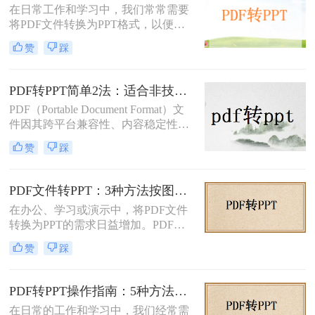
在日常工作和学习中，我们常常需要
将PDF文件转换为PPT格式，以便进
行演示或进一步编辑。PDF文件以其
赞
踩
固定格式和跨平台的优势而广受欢
迎，但PPT文件则提供了更强大的编
辑功能和动态展示效果。那么PDF如
PDF转PPT简单2法：适合非技术用户的快速操作流程！
何转PPT呢？本文将介绍三种将PDF
PDF（Portable Document Format）文
转换为PPT的方法，帮助您轻松完成
件因其跨平台兼容性、内容稳定性和
这一任务。
不易被篡改的特性，在文档分享、存
赞
踩
档和打印中得到了广泛应用。然而，
有时我们需要将PDF中的内容转换为
PPT（PowerPoint）格式，以便进行演
PDF文件转PPT：3种方法按图文复杂度的转换精度排名！
示、编辑或团队协作。那么PDF怎么
在办公、学习或演示中，将PDF文件
转换成PPT呢？本文将介绍两种将
转换为PPT的需求日益增加。PDF格
PDF转换成PPT的方法。
式虽然适合文档共享，但若需编辑或
赞
踩
重新排版内容，转换为PPT会更灵
活。那么文件pdf怎么转换成ppt呢？
本文将介绍几种简单实用的方法，帮
PDF转PPT操作指南：5种方法的具体操作流程和参数设置！
助您高效完成转换。
在日常的工作和学习中，我们经常需