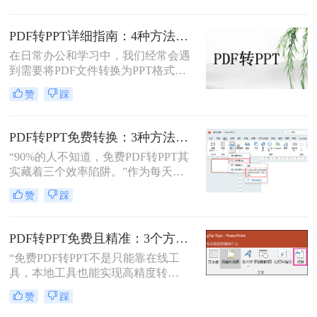
帮助您根据自己的实际需求选择最合
的PDF转PPT的方法。
适的方式。
PDF转PPT详细指南：4种方法的参数配置和输出效果调优！
在日常办公和学习中，我们经常会遇
到需要将PDF文件转换为PPT格式的
情况。无论是为了便于演示还是进一
赞
踩
步编辑，掌握有效的转换方法都是必
要的。那么如何将pdf转换成ppt呢？
本文将详细介绍几种常用的方法。
PDF转PPT免费转换：3种方法的隐藏功能和效率差异！
“90%的人不知道，免费PDF转PPT其
实藏着三个效率陷阱。”作为每天处
理20+份文档的办公博主，我见过太
赞
踩
多人被“免费转换”的噱头坑过——要
么表格错位到需要手动重排两小时，
要么扫描版PDF转完还是图片格式，
PDF转PPT免费且精准：3个方法的转换精度和避坑指南！
更有甚者因为文件包含商业数据，转
“免费PDF转PPT不是只能靠在线工
换后收到平台的“付费解锁”勒索邮
具，本地工具也能实现高精度转
件。
换”在职场办公与自媒体创作中，将
赞
踩
PDF格式的报告、课件、素材转为可