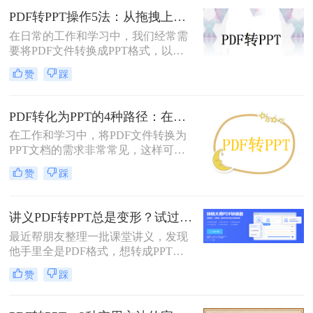
PDF转PPT操作5法：从拖拽上传到批量转换的完整步骤！
在日常的工作和学习中，我们经常需
要将PDF文件转换成PPT格式，以便
进行编辑、展示和分享。那么PDF怎
赞
踩
么转换成PPT呢？本文将介绍五种将
PDF转换成PPT的方法。
PDF转化为PPT的4种路径：在线、客户端、插件和手动各有什么区别！
在工作和学习中，将PDF文件转换为
PPT文档的需求非常常见，这样可以
方便地进行演示和分享。那么pdf如何
赞
踩
转化为ppt呢？本文将介绍四种常见的
PDF转PPT方法，帮助您根据实际需
求选择最合适的方式。
讲义PDF转PPT总是变形？试过这几个办法真管用！
最近帮朋友整理一批课堂讲义，发现
他手里全是PDF格式，想转成PPT讲
课用，结果试了好几个工具，不是字
赞
踩
体乱码就是排版错位，气得他差点把
电脑摔了。其实“讲义类型的pdf怎么
转ppt”这个问题，说到底要看你的