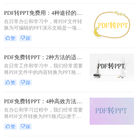
法。那么pdf怎么转换成ppt呢？以下
是几种常用方法的详细解析，帮助你
PDF转PPT免费用：4种途径的转换精度和排版保留能力对比！
快速上手。
在日常办公和学习中，将PDF文件转
换为可编辑的PPT演示文稿是一项高
频需求。无论是需要修改过时的课
赞
踩
件、提取报告中的数据制作新方案，
还是将会议资料转化为演示文稿，快
速且免费地完成格式转换都能极大提
PDF免费转PPT：2种方法的适用场景和操作差异！
升工作效率。那么如何免费把pdf转成
在日常工作和学习中，我们经常需要
PPT呢？
将PDF文件中的内容转换为PPT格
式，以便于演示和分享。那么PDF如
赞
踩
何转化为PPT免费呢？以下是两种免
费的方法，帮助您轻松实现PDF到
PPT的转换。
PDF免费转PPT：4种高效方法的速度、精度和文件限制实测！
在办公和学习过程中，我们经常需要
将PDF文件转换为PPT格式以便于演
示或编辑。那么怎么免费把pdf转换成
赞
踩
ppt呢？本文将详细介绍几种免费的方
法来实现这一目标。