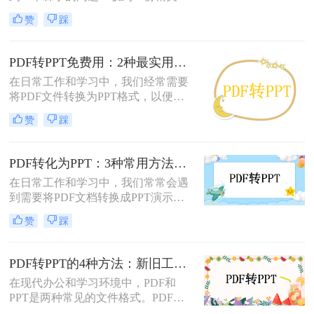
PDF文件，却需要将其内容用于自己
测30+工具，今天聚焦精准高效的转
赞
踩
的PPT演示文稿中。PDF因其格式固
换方案，帮你避开99%的坑。拒绝低
定、易于传输和打印而广受欢迎，但
效，只讲真干货。
它“只读”的特性也使其内容难以直接
PDF转PPT免费用：2种最实用的操作路径和避坑要点！
编辑和复用。此时，将PDF转换为可
在日常工作和学习中，我们经常需要
编辑的PPT就成了一个刚性需求。
将PDF文件转换为PPT格式，以便进
行演示或编辑。那么怎么把pdf转换成
赞
踩
ppt免费呢？本文将介绍两种免费将
PDF转换成PPT的方法，帮助您高效
完成转换任务。
PDF转化为PPT：3种常用方法在不同PPT版本下的兼容性！
在日常工作和学习中，我们常常会遇
到需要将PDF文档转换成PPT演示文
稿的情况。无论是为了更好地展示信
赞
踩
息，还是为了方便编辑，掌握如何进
行这种转换都是非常有用的技能。那
么怎么将pdf转化为ppt呢？本文将介
PDF转PPT的4种方法：新旧工具对比，哪个更适合批量转换！
绍三种常用的方法来实现PDF到PPT
在现代办公和学习环境中，PDF和
的转换。
PPT是两种常见的文件格式。PDF文
件因其跨平台性和不易修改性而广受