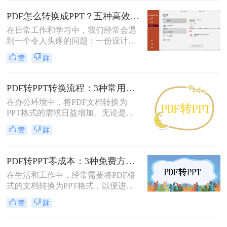
编辑的PPT，是提升工作效率的高频
需求。但多数人在寻找免费转换方法
PDF怎么转换成PPT？五种高效方法，适用不同场景全解析！
时，要么遭遇操作繁琐的困境，要么
在日常工作和学习中，我们经常会遇
面临转换后格式错乱、信息丢失的问
到一个令人头疼的问题：一份设计精
题，甚至担心文件隐私泄露
美、内容详实的PDF文档，需要被转
赞
踩
换为可编辑、可演示的
PowerPoint（PPT）文件。可能是为了
修改内容、调整逻辑，或是直接用于
PDF转PPT转换流程：3种常用方法的速度和精度对比！
会议汇报。然而，由于PDF格式本身
在办公环境中，将PDF文档转换为
是为了稳定显示而非编辑而设计的，
PPT格式的需求日益增加。无论是为
这项转换工作常常伴随着格式错乱、
了更好地展示信息，还是为了便于编
排版混乱、图片丢失等“车祸现场”。
赞
踩
辑内容，掌握几种有效的PDF转PPT
方法都是非常有用的。那么pdf转ppt
怎么转换呢？本文将介绍三种常用的
PDF转PPT零成本：3种免费方案的实际效果和隐藏限制！
方法来实现这一转换。
在生活和工作中，经常需要将PDF格
式的文档转换为PPT格式，以便进行
演示和讲解。然而，一些专业的PDF
赞
踩
转PPT软件可能需要付费购买。那么
怎么不花钱把pdf转成ppt呢？本文将