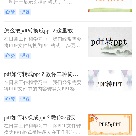
一种用于显示文档的格式，而
换为PPT的高效方法，帮助您轻松完
PPT（PowerPoint）是一种用于演示的
成格式转换。
赞
踩
文件格式。PDF文件常用于保存文档
的完整格式，但有时我们需要将PDF
文件转换为PPT格式以便于制作演示
怎么把pdf转换成ppt？这里教你这四种方法！
文稿。那么PDF怎样转换成PPT呢？
在日常工作和学习中，我们经常需要
在本文中，我们将介绍三种方法，以
将PDF文件转换为PPT格式，以便更
帮助您将PDF文件转换为PPT文件。
好地进行演示和编辑。那么怎么把
赞
踩
PDF转换成PPT呢？以下将介绍三种
常用的转换方法，帮助您轻松实现
PDF到PPT的转换。
pdf如何转成ppt？教你二种简单实用的转换方法!
在日常工作和学习中，我们经常需要
将PDF文件中的内容转换为PPT格
式，以便于演示和分享。那么PDF如
赞
踩
何转成PPT呢？以下是两种常用的方
法，帮助您轻松实现PDF到PPT的转
换。
pdf如何转换成ppt？教你3招实用方法轻松搞定！
在日常工作和学习中，将PDF文件转
换为PPT格式是许多人在工作和学习