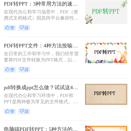
介绍三种不需要花钱就能将PDF转换
PDF转PPT：3种常用方法的速度对比和适用文件类型！
成PPT的方法。
在现代办公和学习场景中，PDF（便
携式文档格式）因其跨平台兼容性和
内容稳定性而广泛使用。然而，在某
赞
踩
些情况下，我们可能需要将PDF文件
转换为PPT（PowerPoint演示文稿），
以便于编辑、演示或分享。那么PDF
PDF转PPT文件：4种方法按输出格式（pptx/ppt）和页数选择!
如何转ppt呢？本文将详细介绍几种常
在日常的工作和学习中，我们经常需
用的PDF转PPT的方法。
要将PDF文件转换为PPT格式，以便
进行演示或编辑。那么如何将pdf转换
赞
踩
成ppt文件呢？本文将介绍四种常用的
PDF转PPT方法。
pdf转换成ppt怎么做？试试这4个转换方法！
在现代办公和学习环境中，PDF和
PPT是两种极为常见的文件格式。
PDF文件因其出色的稳定性和兼容性
赞
踩
而被广泛用于文档分享和存储，而
PPT则因其强大的演示功能而备受青
睐。然而，有时我们需要将PDF转换
电脑端PDF转PPT：5种方法的安装配置和操作差异！