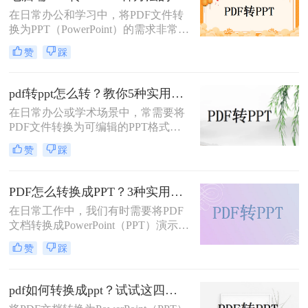
为PPT以便进行编辑和演示。那么pdf
在日常办公和学习中，将PDF文件转
转换成ppt怎么做呢？本文将详细介绍
换为PPT（PowerPoint）的需求非常普
几种将PDF转换为PPT的方法。
遍。无论是为了制作演示文稿、分享
赞
踩
资料还是教学用途，掌握高效的PDF
转PPT方法都是非常重要的。那么电
脑pdf如何转化为ppt呢？本文将详细
pdf转ppt怎么转？教你5种实用的方法！
介绍五种将PDF转换成PPT的方法，
在日常办公或学术场景中，常需要将
帮助您轻松应对各种需求。
PDF文件转换为可编辑的PPT格式。
那么pdf转ppt怎么转呢？本文整理了5
赞
踩
种主流方法，从工具选择到操作细节
逐一解析，助你快速完成格式转换。
PDF怎么转换成PPT？3种实用方法详解！
在日常工作中，我们有时需要将PDF
文档转换成PowerPoint（PPT）演示文
稿以方便展示或编辑。那么PDF怎么
赞
踩
转换成PPT呢？本文将介绍几种实现
这一目标的方法。
pdf如何转换成ppt？试试这四种常用方法！