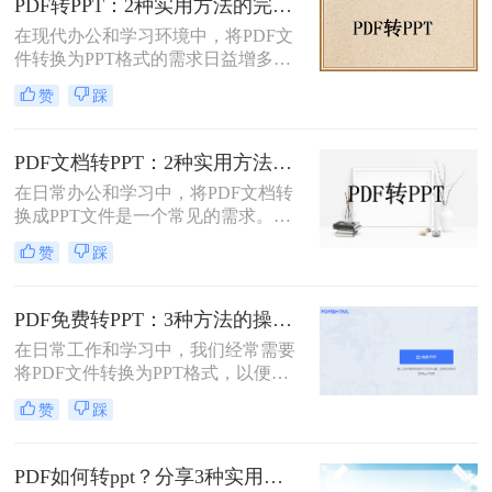
PDF转PPT：2种实用方法的完整操作流程和格式保留对比！
PDF是纯文字扫描件、带复杂表格的
在现代办公和学习环境中，将PDF文
课件，还是带大量图片的教案——不
件转换为PPT格式的需求日益增多。
同情况方法完全不同。下面我按实际
无论是为了更方便地编辑内容，还是
使用场景，把试过好用的几个方法整
赞
踩
为了在演示文稿中更好地展示信息，
理出来，不吹不黑，优缺点都说明
PDF转PPT都是一项非常实用的技
白。
能。那么如何把PDF转换成PPT呢？
PDF文档转PPT：2种实用方法的关键参数和输出对比！
本文将介绍两种高效的PDF转PPT方
在日常办公和学习中，将PDF文档转
法，帮助您根据自己的需求选择最合
换成PPT文件是一个常见的需求。
适的方式。
PDF文件因其跨平台性和格式稳定性
赞
踩
而广受欢迎，但在某些情况下，我们
可能需要将其内容转换为PPT格式，
以便进行演示、分享或编辑。那么pdf
PDF免费转PPT：3种方法的操作步骤和常见报错处理!
文档如何转化成ppt呢？本文将介绍两
在日常工作和学习中，我们经常需要
种将PDF文档转化成PPT的实用方
将PDF文件转换为PPT格式，以便进
法。
行演示和分享。那么如何免费将pdf转
赞
踩
换成PPT呢？本文将介绍三种免费将
PDF转换成PPT的方法。
PDF如何转ppt？分享3种实用的压缩方法！