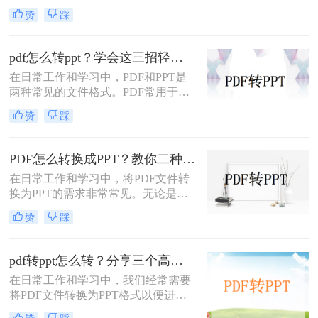
中常遇到的需求，特别是当需要将
赞
踩
PDF中的内容进行编辑、演示或分享
时。那么PDF如何转换成PPT呢？本
文将介绍三种常用的PDF转PPT的方
pdf怎么转ppt？学会这三招轻松搞定转换！
法。
在日常工作和学习中，PDF和PPT是
两种常见的文件格式。PDF常用于文
档的查看和分享，而PPT则更多地用
赞
踩
于制作演示文稿和进行演讲。有时，
您可能希望将PDF文件转换为PPT格
式，以便进行编辑、修改或展示。那
PDF怎么转换成PPT？教你二种转换方法！
么pdf怎么转ppt呢？本文将介绍三种
在日常工作和学习中，将PDF文件转
将PDF转换为PPT的方法：使用专业
换为PPT的需求非常常见。无论是为
的PDF转PPT软件、利用在线转换工
了方便展示、编辑还是进一步处理，
具，以及手动复制粘贴内容。
赞
踩
掌握几种高效的PDF转PPT方法都是
非常有用的。那么PDF怎么转换成
PPT呢？本文将详细介绍两种常见的
pdf转ppt怎么转？分享三个高效转换方法！
PDF转PPT方法，帮助用户轻松完成
在日常工作和学习中，我们经常需要
文件格式转换。
将PDF文件转换为PPT格式以便进行
演示或编辑。那么pdf转ppt怎么转