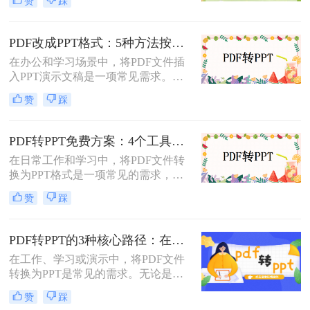
赞
踩
呢？以下将介绍三种常用的pdf转ppt
的方法，帮助您轻松实现文件格式的
转换。
PDF改成PPT格式：5种方法按页面复杂度选择！
在办公和学习场景中，将PDF文件插
入PPT演示文稿是一项常见需求。无
论是展示报告、图表，还是分享文档
赞
踩
内容，合理选择插入方法能显著提升
演示的专业性和效率。那么PDF怎么
改成PPT呢？以下是五种常用方法的
PDF转PPT免费方案：4个工具的文件限制和输出质量对比！
详细说明，帮助您根据需求高效完成
在日常工作和学习中，将PDF文件转
文档整合。
换为PPT格式是一项常见的需求，以
便更好地进行演示和分享。虽然市面
赞
踩
上有许多专业的转换软件和服务，但
并非所有用户都愿意或需要为此付
费。那么pdf如何免费转换ppt呢？以
PDF转PPT的3种核心路径：在线、软件和PPT自带的适用范围！
下将介绍四种免费将PDF转换为PPT
在工作、学习或演示中，将PDF文件
的方法，帮助用户轻松实现格式转
转换为PPT是常见的需求。无论是整
换。
合报告、课件，还是优化文档展示，
赞
踩
都需要一种高效且保留原格式的方