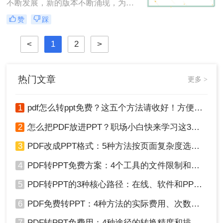
换方法，包括使用原CAD软件、第三
不断发展，新的版本不断涌现，为设
方转换工具以及在线转换服务。
计师提供了更丰富的功能和更好的体
赞
踩
验。然而，有时候我们可能会遇到需
要将高版本的CAD文件转换为低版本
<
1
2
>
的情况，以确保与特定软件或硬件的
兼容性。那么cad版本过高,怎么转换
低版本呢？在本文中，我们将介绍两
种常用的方法来将高版本的CAD文件
热门文章
更多 >
转换为低版本。
1
pdf怎么转ppt免费？这五个方法请收好！方便又好用！
2
怎么把PDF放进PPT？职场小白快来学习这3种方法！
3
PDF改成PPT格式：5种方法按页面复杂度选择！
4
PDF转PPT免费方案：4个工具的文件限制和输出质量对比！
5
PDF转PPT的3种核心路径：在线、软件和PPT自带的适用范围！
6
PDF免费转PPT：4种方法的实际费用、次数限制和效果！
7
PDF转PPT免费用：4种途径的转换精度和排版保留能力对比！