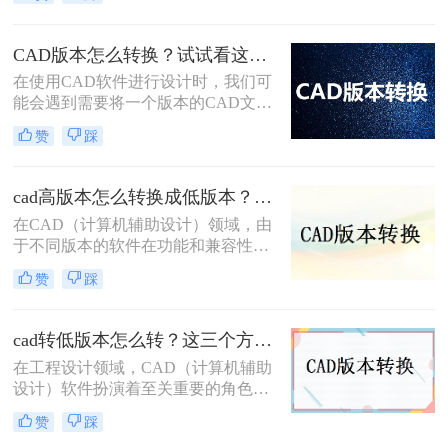
作中断、进度延误。特别强调：2007
是超老旧版本（2007年发布），仅限
必要场景使用。那么CAD2025转2007
CAD版本怎么转换？试试看这三个方法！
版本怎么操作呢？本文聚焦CAD
​在使用CAD软件进行设计时，我们可
2025转2007核心解决方案，严格区分
能会遇到需要将一个版本的CAD文件
安全使用场景，助您安全高效完成转
转换为另一个版本的情况。这可能是
换！
赞
踩
因为不同的软件版本具有不同的功能
和兼容性，或者是因为我们需要将文
件与使用不同版本CAD软件的用户共
cad高版本怎么转换成低版本？为你带来3个好用的方法！
享。下面，我将介绍几种常见的CAD
在CAD（计算机辅助设计）领域，由
版本怎么转换方法。
于不同版本的软件在功能和兼容性上
存在差异，有时我们需要将高版本的
赞
踩
CAD文件转换为低版本，以便在旧版
本的CAD软件中打开或编辑。那么
cad高版本怎么转换成低版本呢？以下
cad转低版本怎么转？这三个方法都可以转换版本！
是一些常用的方法来实现CAD高版本
在工程设计领域，CAD（计算机辅助
到低版本的转换。
设计）软件扮演着至关重要的角色。
然而，由于不同版本的CAD软件之间
赞
踩
存在兼容性问题，有时我们需要将高