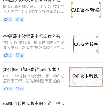
cad图纸版本太高如何转换？教你三个小妙招轻松搞定！
软件。因此，将高版本的CAD文件转
随着计算机辅助设计（CAD）技术的
换成低版本成为了一个常见的需求。
不断发展，CAD软件不断更新迭代，
本文将详细介绍CAD如何转换成低版
每个新版本都带来了更强大的功能和
本，帮助您轻松应对这一挑战。
赞
踩
更高的工作效率。然而，这也导致了
一个问题：当使用较新版本的CAD软
件创建的图纸需要在旧版本的CAD软
cad高版本转低版本怎么转？实用的版本转换方法来了！
件中打开或编辑时，就会遇到版本不
兼容的问题。那么，cad图纸版本太高
在CAD绘图领域，随着技术的不断发
如何转换呢？本文将为您介绍几种实
展和更新，新版本的CAD软件不断涌
用的转换方法。
现，它们带来了更为丰富的功能和更
赞
踩
高的绘图效率。然而，在实际工作
中，由于各种原因，我们有时需要将
高版本的CAD文件转换为低版本，以
如何把cad高版本转为低版本？学会这两个方法就够了！
便在旧版本的CAD软件中打开和编
CAD（计算机辅助设计）是一种广泛
辑。那么CAD高版本转低版本怎么转
应用于工程、建筑和制造等领域的设
呢？本文将详细介绍CAD高版本转低
计软件。在使用CAD软件时，有时候
版本的转换方法，帮助您轻松应对这
赞
踩
我们需要将高版本的CAD文件转换为
一需求。
低版本的文件，以便与其他使用低版
本CAD软件的人进行共享和协作。那
cad如何转换低版本的？这三种办法帮你轻松解决！
么如何把CAD高版本转为低版本呢？