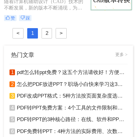
文将为您介绍三种常用的CAD版本转
随着计算机辅助设计（CAD）技术的
换方法，包括使用原CAD软件、第三
不断发展，新的版本不断涌现，为设
方转换工具以及在线转换服务。
计师提供了更丰富的功能和更好的体
赞
踩
验。然而，有时候我们可能会遇到需
要将高版本的CAD文件转换为低版本
<
1
2
>
的情况，以确保与特定软件或硬件的
兼容性。那么cad版本过高,怎么转换
低版本呢？在本文中，我们将介绍两
种常用的方法来将高版本的CAD文件
热门文章
更多 >
转换为低版本。
1
pdf怎么转ppt免费？这五个方法请收好！方便又好用！
2
怎么把PDF放进PPT？职场小白快来学习这3种方法！
3
PDF改成PPT格式：5种方法按页面复杂度选择！
4
PDF转PPT免费方案：4个工具的文件限制和输出质量对比！
5
PDF转PPT的3种核心路径：在线、软件和PPT自带的适用范围！
6
PDF免费转PPT：4种方法的实际费用、次数限制和效果！