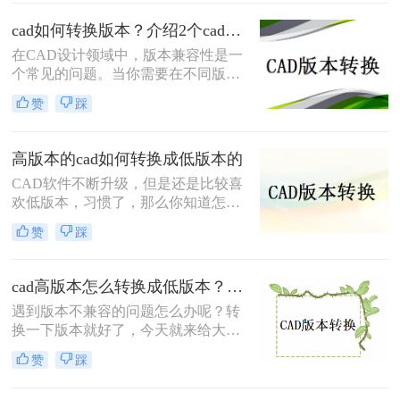
能使用的CAD版本低于发送者的版
cad如何转换版本？介绍2个cad版本转换方法！
本，导致无法直接打开高版本的CAD
文件。此时，将CAD高版本转换成低
在CAD设计领域中，版本兼容性是一
版本就显得尤为重要。那么怎么从
个常见的问题。当你需要在不同版本
CAD高版本转换成低版本呢？本文将
的CAD软件之间进行文件转换时，可
赞
踩
介绍几种将CAD高版本转换成低版本
能会遇到一些困扰。那么cad如何转换
的方法，帮助您解决版本兼容性问
版本呢？本文将介绍两种简单而可靠
题。
的方法，帮助你解决CAD版本转换的
高版本的cad如何转换成低版本的
问题。
CAD软件不断升级，但是还是比较喜
欢低版本，习惯了，那么你知道怎么
高版本的cad如何转换成低版本的吗？
赞
踩
今天我们来谈谈如何cad版本转换器，
有需要的朋友赶紧看起来，并分享给
你的朋友，希望能帮助到大家哦。
cad高版本怎么转换成低版本？推荐这三种方法给大家！
遇到版本不兼容的问题怎么办呢？转
换一下版本就好了，今天就来给大家
讲讲cad高版本怎么转换成低版本的事
赞
踩
项，工作中经常会遇到这样的问题，
当我们因为版本问题打不开文档时，