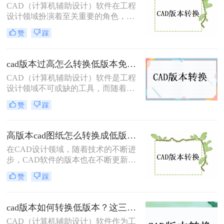
文将介绍两种将CAD版本转换成低版
CAD（计算机辅助设计）软件在工程
本的方法。
设计领域扮演着至关重要的角色，而
由于软件版本的不断更新，有时我们
赞
踩
需要将高版本的CAD文件转换为低版
本以便与旧系统或团队成员兼容。那
么cad版本太高了怎样降一下版本呢？
cad版本过高怎么转换低版本免费？这二个方法了解一下！
本文将介绍两种将CAD版本降级的方
CAD（计算机辅助设计）软件是工程
法。
设计领域不可或缺的工具，而随着软
件版本的更新迭代，有时我们需要将
赞
踩
高版本的CAD文件转换为低版本，以
便与旧系统或团队成员兼容。那么cad
版本过高怎么转换低版本免费呢？本
高版本cad图纸怎么转换成低版本？有这4种方法可以快速转换！
文将介绍两种免费将CAD版本从高转
在CAD设计领域，随着技术的不断进
低的方法。
步，CAD软件的版本也在不断更新。
然而，由于某些特定的工作需求或设
赞
踩
备限制，我们有时需要将高版本的
CAD图纸转换为低版本，以确保图纸
在旧版本的CAD软件中能够正常打开
cad版本如何转换低版本？这三个转换方法，你一定要学会！
和编辑。那么高版本cad图纸怎么转换
CAD（计算机辅助设计）软件作为工
成低版本呢？本文将详细介绍四种将