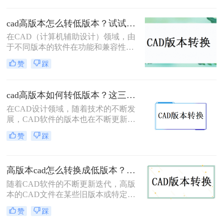
版本的软件上正确打开和编辑。那么
如何把cad高版本转为低版本呢？以下
cad高版本怎么转低版本？试试看这三个方法！
是一些常用的方法来实现CAD高版本
在CAD（计算机辅助设计）领域，由
到低版本的转换。
于不同版本的软件在功能和兼容性上
的差异，经常需要将高版本的CAD文
赞
踩
件转换为低版本以满足特定的软件版
本要求或确保文件在不同环境中的兼
容性。那么cad高版本怎么转低版本
cad高版本如何转低版本？这三种方法很好用！
呢？以下将详细介绍几种将CAD高版
在CAD设计领域，随着技术的不断发
本转换为低版本的方法。
展，CAD软件的版本也在不断更新。
然而，由于各种原因，我们有时需要
赞
踩
将高版本的CAD文件转换为低版本，
以便在旧版本的CAD软件或特定的环
境中打开和编辑。那么cad高版本如何
高版本cad怎么转换成低版本？这三个转换方法非常简单！
转低版本呢？本文将详细介绍CAD高
版本转低版本的几种方法，帮助大家
随着CAD软件的不断更新迭代，高版
高效、准确地完成这一操作。
本的CAD文件在某些旧版本或特定需
求的场景下可能无法直接打开或编
赞
踩
辑。因此，将高版本CAD转换成低版