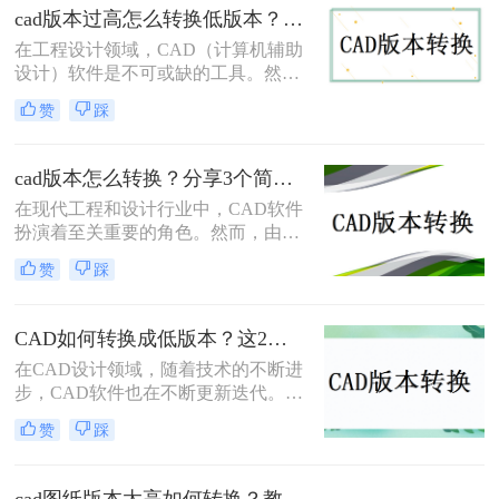
最好的方法就是转换一下版本，那么
cad版本过高怎么转换低版本？教你二个小妙招轻松搞定！
具体要怎么#other#呢？下面就一起来
在工程设计领域，CAD（计算机辅助
了解一下吧。
设计）软件是不可或缺的工具。然
而，随着技术的不断进步，CAD软件
赞
踩
也在不断更新换代。有时，我们可能
会遇到需要使用较低版本的CAD软件
打开或编辑文件的情况，这时就需要
cad版本怎么转换？分享3个简单方法，轻松无损转换！
将高版本的CAD文件转换为低版本。
在现代工程和设计行业中，CAD软件
那么CAD版本过高怎么转换低版本
扮演着至关重要的角色。然而，由于
呢？本文将介绍几种常见的CAD版本
不同的CAD软件使用不同的文件格
转换方法，帮助您轻松应对这一问
赞
踩
式，将文件从一个CAD版本转换到另
题。
一个版本可能会带来很多麻烦。幸运
的是，我们有几种方法可以轻松地完
CAD如何转换成低版本？这2个方法一定要学会！
成这个转换过程，并确保文件在不同
在CAD设计领域，随着技术的不断进
的CAD软件中无缝地运行。那么CAD
步，CAD软件也在不断更新迭代。然
版本怎么转换呢？在本文中，我们将
而，在实际工作中，我们经常会遇到
介绍三种最常用的CAD版本转换方
赞
踩
需要在不同版本的CAD软件之间转换
法，以帮助您更好地处理CAD文件。
文件的情况。尤其是在一些老旧的设
备或系统上，只能运行低版本的CAD