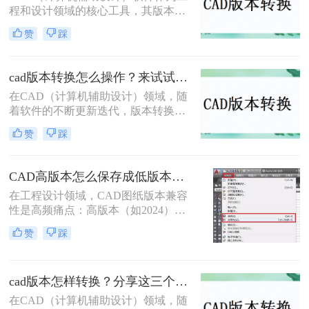
程和设计领域的核心工具，其版本迭
高版本CAD图纸转换为低版本的方
代频繁，不同版本之间在功能和兼容
法，并给出具体的操作步骤和注意事
赞
踩
性上存在差异。因此，有时我们需要
项。
将高版本的CAD文件转换为低版本，
以便在旧版本的CAD软件中打开或编
cad版本转换怎么操作？来试试这二种实用方法吧！
辑。那么cad版本如何转换低版本呢？
在CAD（计算机辅助设计）领域，随
以下是一些常用的方法来实现CAD版
着软件的不断更新迭代，版本转换成
本从高到低的转换。
为了一个常见的需求。无论是出于兼
赞
踩
容性、文件格式要求，还是为了与旧
版软件保持一致，CAD版本转换都显
得尤为重要。那么cad版本转换怎么操
CAD高版本怎么保存成低版本发给别人？5种安全有效方法实测！
作呢？本文将介绍二种CAD版本转换
在工程设计领域，CAD图纸版本兼容
的操作方法。
性是高频痛点：高版本（如2024）文
件无法被低版本（如2018）打开，导
赞
踩
致协作中断、进度延误。许多用户盲
目使用"保存为"功能，却忽略关键设
置，造成图层丢失、标注错误。那么
cad版本怎样转换？分享这三个转换方法！
CAD高版本怎么保存成低版本发给别
人呢？本文基于AutoCAD 2024+系统
在CAD（计算机辅助设计）领域，随