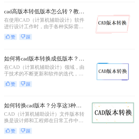
本成为了一个常见的需求。那么高版
本cad怎么转换成低版本呢？下面将详
cad高版本转低版本怎么转？教你3个小妙招轻松搞定！
细介绍几种将高版本CAD转换成低版
在使用CAD（计算机辅助设计）软件
本的方法，供您参考。
进行设计工作时，由于各种实际需
求，我们常常需要将CAD文件从高版
赞
踩
本转换为低版本。这可能是因为旧版
本的CAD软件无法直接打开新版本的
文件，或者为了与团队成员共享文件
如何将cad版本转换成低版本？教你三个小妙招轻松搞定！
而需要降低版本。那么cad高版本转低
版本怎么转呢？下面，我们将详细介
在CAD（计算机辅助设计）领域，由
绍几种CAD高版本转低版本的方法。
于技术的不断更新和软件的迭代，我
们有时需要将CAD文件从高版本转换
赞
踩
为低版本，以便在旧版本的CAD软件
中打开和编辑。那么如何将CAD版本
转换成低版本呢？以下将详细介绍三
如何转换cad版本？分享这3种简单的方法！
种常用的方法，帮助您轻松完成CAD
版本的转换。
CAD（计算机辅助设计）文件版本转
换是设计师和工程师在日常工作中经
常遇到的需求。随着CAD软件的不断
赞
踩
更新和发展，有时我们需要将旧版本