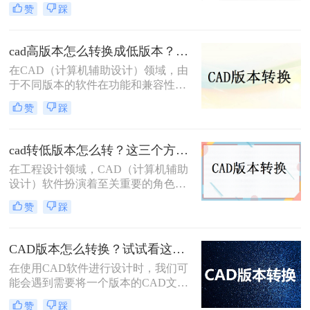
法被超低版本（2007）打开，导致协
赞
踩
作中断、进度延误。特别强调：2007
是超老旧版本（2007年发布），仅限
必要场景使用。那么CAD2025转2007
cad高版本怎么转换成低版本？为你带来3个好用的方法！
版本怎么操作呢？本文聚焦CAD
在CAD（计算机辅助设计）领域，由
2025转2007核心解决方案，严格区分
于不同版本的软件在功能和兼容性上
安全使用场景，助您安全高效完成转
存在差异，有时我们需要将高版本的
换！
赞
踩
CAD文件转换为低版本，以便在旧版
本的CAD软件中打开或编辑。那么
cad高版本怎么转换成低版本呢？以下
cad转低版本怎么转？这三个方法都可以转换版本！
是一些常用的方法来实现CAD高版本
在工程设计领域，CAD（计算机辅助
到低版本的转换。
设计）软件扮演着至关重要的角色。
然而，由于不同版本的CAD软件之间
赞
踩
存在兼容性问题，有时我们需要将高
版本的CAD文件转换为低版本，以便
在旧版本的软件中打开和编辑。那么
CAD版本怎么转换？试试看这三个方法！
CAD转低版本怎么转呢？本文将为您
​在使用CAD软件进行设计时，我们可
介绍几种将CAD文件转换为低版本的
能会遇到需要将一个版本的CAD文件
方法，帮助您解决兼容性问题。
转换为另一个版本的情况。这可能是
赞
踩