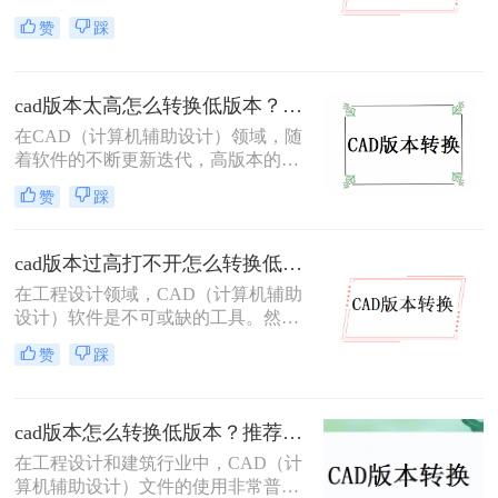
中无法打开或编辑的情况。这通常是
解决这一问题。
赞
踩
因为高版本CAD可能新增了一些功能
和数据格式，导致低版本软件无法识
别。因此，将高版本CAD文件转换为
cad版本太高怎么转换低版本？分享二个高效实用方法！
低版本变得尤为重要。那么cad版本过
高怎么转换低版本呢？本文将介绍三
在CAD（计算机辅助设计）领域，随
种将CAD高版本转换为低版本的高效
着软件的不断更新迭代，高版本的
方法。
CAD文件有时需要在低版本的软件中
赞
踩
打开或编辑。这时，就需要将高版本
的CAD文件转换为低版本。那么cad
版本太高怎么转换低版本呢？本文将
cad版本过高打不开怎么转换低版本？这3个方法快来试试！
介绍两种常用的CAD版本转换方法。
在工程设计领域，CAD（计算机辅助
设计）软件是不可或缺的工具。然
而，随着软件版本的更新迭代，有时
赞
踩
我们可能会遇到高版本CAD文件在低
版本软件中无法打开的问题。那么cad
版本过高打不开怎么转换低版本呢？
cad版本怎么转换低版本？推荐这3种方法给大家！
本文将介绍三种将高版本CAD文件转
换为低版本的方法，帮助大家轻松解
在工程设计和建筑行业中，CAD（计
决这一难题。
算机辅助设计）文件的使用非常普