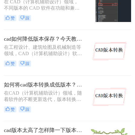
在 CAD（计算机辅助设计）领域，
不同版本的 CAD 软件在功能和兼容
性上存在差异。高版本 CAD 绘制的
赞
踩
图纸，低版本软件往往无法直接打
开，这给图纸协作与交付带来不少困
扰。因此，将高版本 CAD 图纸转换
cad如何降低版本保存？今天教你3种三种实用方法对比！
为低版本 成为设计师的常见需求。本
文从 转换精度、操作难度、批量能
在工程设计、建筑绘图及机械制造等
力、隐私安全 四个维度，对比三种主
领域，CAD（计算机辅助设计）软件
流方案，帮助您根据实际场景快速选
被广泛应用于二维和三维设计工作。
赞
踩
择。
然而，不同版本的 CAD 软件之间存
在兼容性问题——高版本软件可以打
开低版本文件，但低版本软件却无法
如何将cad版本转换成低版本？分享二种方法给你！3秒实现~！
直接打开高版本文件。当我们需要将
图纸分享给使用旧版 CAD 的合作伙
在CAD（计算机辅助设计）领域，随
伴或客户时，将 CAD 文件降低版本
着软件的不断更新迭代，版本转换成
保存就显得尤为重要。那么CAD 如
为了一个常见的需求。特别是在需要
赞
踩
何降低版本保存呢？本文从转换精
将高版本的CAD文件与旧版软件或不
度、操作难度、批量能力、隐私安全
同操作系统上的用户共享时，将CAD
四个维度，对比三种主流方案，帮助
版本转换成低版本显得尤为重要。那
您根据实际场景快速做出选择。
cad版本太高了怎样降一下版本？试试这两种有效的方法！
么如何将cad版本转换成低版本呢？本