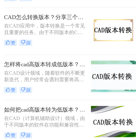
因为不同的软件版本具有不同的功能
和兼容性，或者是因为我们需要将文
件与使用不同版本CAD软件的用户共
CAD怎么转换版本？分享三个简单转换方法！
享。下面，我将介绍几种常见的CAD
在CAD应用中，版本转换是一个常见
版本怎么转换方法。
且重要的任务。由于不同版本的CAD
软件可能具有不同的文件格式和功
赞
踩
能，因此需要将文件从一个版本转换
为另一个版本，以满足不同的需求。
那么CAD怎么转换版本呢？本文将介
怎样将cad高版本转成低版本？分享3种实用的方法~！
绍三种实用的cad版本转换方法，帮助
您轻松完成转换工作。
在CAD设计领域，随着软件的不断更
新迭代，用户经常会遇到需要将高版
本的CAD文件转换为低版本以便在不
赞
踩
同版本的CAD软件中打开或共享的情
况。那么怎样将cad高版本转成低版本
呢？本文将详细介绍几种将CAD高版
如何把cad高版本转为低版本？这3个方法轻松转换cad图纸版本！
本转换成低版本的方法，帮助用户轻
在CAD（计算机辅助设计）领域，由
松应对这一需求。
于不同版本的软件在功能和兼容性上
存在差异，有时需要将高版本的CAD
赞
踩
文件转换为低版本以确保其能在特定