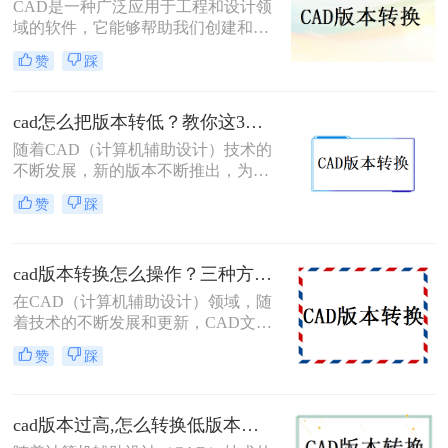
CAD是一种广泛应用于工程和设计领
低版本。那么如何将cad版本转换成低
域的软件，它能够帮助我们创建和修
版本呢？本文将介绍几种将CAD版本
改图形。在使用CAD软件的过程中，
转换成低版本的方法。
赞
踩
经常会遇到需要将文件转换到低版本
的情况，以便与其他人共享。那么，
cad如何转低版本呢？本文将详细介绍
cad怎么把版本转低？教你这3种简单的转换方法！
CAD转换到低版本的方法和注意事
随着CAD（计算机辅助设计）技术的
项。
不断发展，新的版本不断推出，为用
户提供了更多功能和优化。然而，有
赞
踩
时我们需要将高版本的CAD文件转换
为低版本，以便在不支持新版本的系
统或软件中打开和编辑。那么cad怎么
cad版本转换怎么操作？三种方法助你轻松应对！
把版本转低呢？本文将介绍几种将高
版本CAD文件转换为低版本的方法。
在CAD（计算机辅助设计）领域，随
着技术的不断发展和更新，CAD文件
的版本转换成为了一个常见的需求。
赞
踩
为了满足不同软件版本、不同平台或
不同用户之间的兼容性要求，我们需
要掌握一些有效的CAD版本转换方
cad版本过高,怎么转换低版本？这二个方法简单好操作！
法。那么cad版本转换怎么操作呢？本