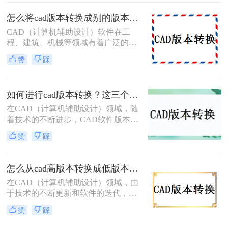
的CAD文件转换为新版本，以便在新
版本的软件中打开和编辑。那么如何
怎么将cad版本转换成别的版本？分享3个简单转换方法！
转换CAD版本呢？本文将详细介绍三
CAD（计算机辅助设计）软件在工
种CAD版本转换的方法，帮助您轻松
程、建筑、机械等领域有着广泛的应
完成版本转换。
用。然而，由于不同版本的CAD软件
赞
踩
之间存在兼容性问题，因此，将CAD
文件从一个版本转换为另一个版本成
为了许多用户面临的需求。本文将详
如何进行cad版本转换？这三个方法了解一下！
细介绍怎么将cad版本转换成别的版
本。
在CAD（计算机辅助设计）领域，随
着技术的不断进步，CAD软件版本不
断更新，这导致了不同版本之间的兼
赞
踩
容性问题。为了确保设计数据的准确
性和完整性，避免不必要的错误和成
本，提高工作效率，CAD版本转换成
怎么从cad高版本转换成低版本？教你四个小妙招轻松搞定！
为了一个必要的步骤。本文将详细介
在CAD（计算机辅助设计）领域，由
绍如何进行cad版本转换的方法，并提
于技术的不断更新和软件的迭代，我
供一些实用的技巧。
们常常会遇到CAD文件版本不兼容的
赞
踩
问题。特别是在项目合作、文件传输
或软件升级后，CAD文件的接收者可