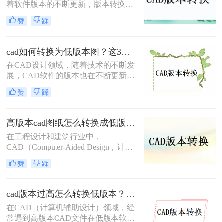
实测，系统梳理5种安全有效的版本
着软件版本的不断更新，版本转换成
转换方法，明确标注每种方案的适用
为了一个常见的需求。无论是出于兼
赞
踩
边界与关键细节，助您高效完成版本
容性、文件格式要求，还是为了与旧
兼容，让图纸协作畅通无阻！
版软件保持一致，CAD版本转换都显
得尤为重要。那么cad版本怎样转换
cad如何转换为低版本图？这3个方法了解一下！
呢？本文将介绍三种CAD版本转换的
在CAD设计领域，随着技术的不断发
方法。
展，CAD软件的版本也在不断更新。
然而，有时我们需要将高版本的CAD
赞
踩
文件转换为低版本，以便在不同版本
的CAD软件中打开或编辑。那么cad
如何转换为低版本图呢？本文将介绍
高版本cad图纸怎么转换成低版本图纸？快来试一试这二种方法吧！
三种将CAD文件转换为低版本的方
在工程设计和建筑行业中，
法。
CAD（Computer-Aided Design，计算
机辅助设计）文件的版本兼容性问题
赞
踩
时常出现。高版本的CAD图纸在低版
本的CAD软件中可能无法打开，这给
文件的共享和协作带来了不便。那么
cad版本过高怎么转换低版本？分享3种高效转换方法！
高版本cad图纸怎么转换成低版本图纸
在CAD（计算机辅助设计）领域，经
呢？本文将介绍两种将高版本CAD图
常遇到高版本CAD文件在低版本软件
纸转换为低版本的方法，帮助您轻松