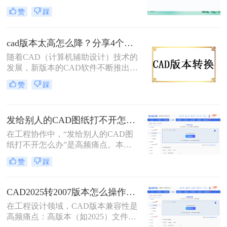
遍。然而，由于不同项目和团队可能
赞
踩
使用不同版本的CAD软件，文件版本
不兼容的问题时有发生。那么cad版本
怎么转换低版本呢？本文将详细介绍
cad版本太高怎么降？分享4个实用方法！
三种将CAD文件版本转换为低版本的
随着CAD（计算机辅助设计）技术的
方法。
发展，新版本的CAD软件不断推出，
带来了更多的功能和优化。然而，这
赞
踩
也意味着高版本的CAD文件可能无法
在旧版本的CAD软件中正确打开或编
辑。为了确保兼容性，有时需要将
发给别人的CAD图纸打不开怎么办？CAD版本转换5种有效方法！
CAD文件的版本降低。那么cad版本
太高怎么降呢？本文将介绍四种有效
在工程协作中，“发给别人的CAD图
的方法来实现这一目标。
纸打不开怎么办”是高频痛点。本文
聚焦CAD版本转换核心解决方案，所
赞
踩
有方法均经2026年实测验证。特别强
调：在线工具存在数据上传风险，敏
感图纸必须使用Autodesk官方本地功
CAD2025转2007版本怎么操作？5种安全有效方法实测（2026年最新版）!
能！
在工程设计领域，CAD版本兼容性是
高频痛点：高版本（如2025）文件无