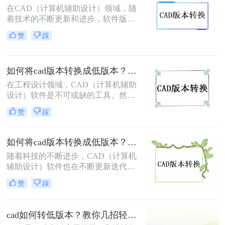
在CAD（计算机辅助设计）领域，随
本文将介绍两种简单的方法，帮助你
着技术的不断更新和进步，软件版本
将CAD高版本文件转为低版本文件。
也日新月异。但在实际应用中，有时
赞
踩
我们需要将高版本的CAD文件转换为
低版本，以兼容旧版软件或适应不同
的工作环境。那么cad如何转换低版本
如何将cad版本转换成低版本？试试这三种方法吧！
的呢？下面将为您介绍三种实用的方
法，帮助您轻松实现CAD文件的低版
在工程设计领域，CAD（计算机辅助
本转换。
设计）软件是不可或缺的工具。然
而，随着技术的不断进步，CAD软件
赞
踩
版本不断更新，有时我们需要将高版
本的CAD文件转换为低版本，以便在
旧版本的软件或不同的环境中打开和
如何将cad版本转换成低版本？教你三个小妙招轻松搞定！
编辑。那么如何将cad版本转换成低版
随着科技的不断进步，CAD（计算机
本呢？本文将为您介绍三种将CAD版
辅助设计）软件也在不断更新迭代，
本转换成低版本的实用方法，帮助您
功能越来越强大，界面越来越友好。
解决版本不兼容的问题。
赞
踩
然而，有时候我们会遇到一些问题，
比如某个高版本的CAD文件需要在低
版本的CAD软件中打开或编辑，这时
cad如何转低版本？教你几招轻松搞定！
候就需要将高版本的CAD文件转换成